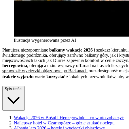
Ilustracja wygenerowana przez AI
Planujesz niezapomniane
bałkany wakacje 2026
i szukasz kierunku,
świadomego podróżnika, oferujący zarówno
bałkany góry
, jak i kry
miejscowościach takich jak Durres zapewnia komfort w cenie zaczynają
hercegowina
, oferująca m.in. wyprawy off-road na trasach liczącyc
sprawdzić wycieczki objazdowe po Bałkanach
oraz dostępność miej
trakcie wyjazdu
warto
korzystać
z lokalnych przewodników, aby w 
Spis treści
Wakacje 2026 w Bośni i Hercegowinie – co warto zobaczyć
Najlepszy hotel w Czarnogórze – gdzie szukać noclegu
Albania lato 2026 – hotele i wycieczki objazdowe