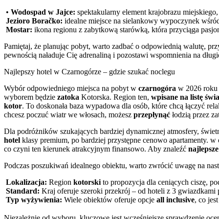
•
Wodospad w Jajce:
spektakularny element krajobrazu miejskiego,
Jezioro Boračko:
idealne miejsce na sielankowy wypoczynek wśród 
Mostar:
ikona regionu z zabytkową starówką, która przyciąga pasjonat
Pamiętaj, że planując pobyt, warto zadbać o odpowiednią walutę, prz
pewnością naładuje Cię adrenaliną i pozostawi wspomnienia na dług
Najlepszy hotel w Czarnogórze – gdzie szukać noclegu
Wybór odpowiedniego miejsca na pobyt w
czarnogóra
w 2026 roku w
wyborem będzie
zatoka
Kotorska. Region ten,
wpisane na listę św
kotor
. To doskonała baza wypadowa dla osób, które chcą łączyć re
chcesz poczuć wiatr we włosach, możesz
przepłynąć
łodzią przez z
Dla podróżników szukających bardziej dynamicznej atmosfery, świetn
hotel
klasy premium, po bardziej przystępne cenowo apartamenty. w
co czyni ten kierunek atrakcyjnym finansowo. Aby znaleźć
najlepsze
Podczas poszukiwań idealnego obiektu, warto zwrócić uwagę na nast
Lokalizacja:
Region
kotorski
to propozycja dla ceniących ciszę, po
Standard:
Kraj oferuje szeroki przekrój – od hoteli z 3 gwiazdkam
Typ wyżywienia:
Wiele obiektów oferuje opcje
all inclusive
, co je
Niezależnie od wyboru, kluczowe jest wcześniejsze sprawdzenie ocen 