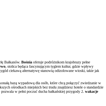
perłę Bałkanów.
Bośnia
oferuje podróżnikom krajobrazy pełne
jewo
, stolica będąca fascynującym tyglem kultur, gdzie wpływy
zygód ciekawą alternatywę stanowią odizolowane wioski, takie jak
skonałą bazą wypadową dla osób, które chcą połączyć zwiedzanie w
zych ośrodkach miejskich bez trudu znajdziesz hotele o standardzie
o pozwala w pełni poczuć ducha bałkańskiej przygody 2.
wakacje