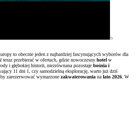
Europy to obecnie jeden z najbardziej fascynujących wyborów dla
uż teraz przebierać w ofertach, gdzie nowoczesny
hotel
w
ody i głębokiej historii, niezrównana pozostaje
bośnia i
jący 11 dni 1, czy samodzielną eksplorację, warto już dziś
 aby zarezerwować wymarzone
zakwaterowania
na
lato 2026
. W