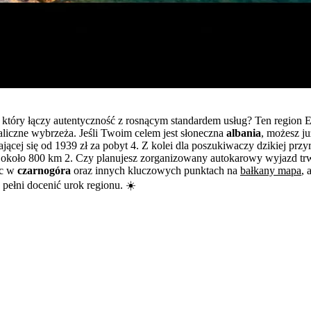
 który łączy autentyczność z rosnącym standardem usług? Ten region 
staliczne wybrzeża. Jeśli Twoim celem jest słoneczna
albania
, możesz j
cej się od 1939 zł za pobyt 4. Z kolei dla poszukiwaczy dzikiej przyr
h około 800 km 2. Czy planujesz zorganizowany autokarowy wyjazd trwa
sc w
czarnogóra
oraz innych kluczowych punktach na
bałkany mapa
,
pełni docenić urok regionu. ☀️