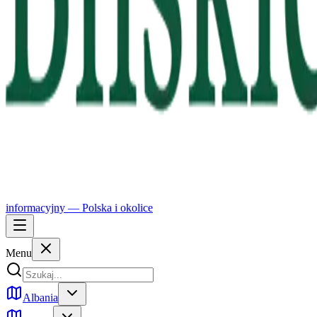
informacyjny —
Polska
i okolice
Menu
Albania