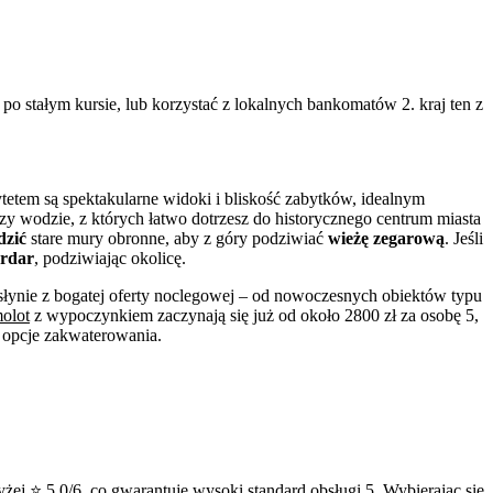
po stałym kursie, lub korzystać z lokalnych bankomatów 2. kraj ten z
etem są spektakularne widoki i bliskość zabytków, idealnym
rzy wodzie, z których łatwo dotrzesz do historycznego centrum miasta
dzić
stare mury obronne, aby z góry podziwiać
wieżę zegarową
. Jeśli
rdar
, podziwiając okolicę.
słynie z bogatej oferty noclegowej – od nowoczesnych obiektów typu
olot
z wypoczynkiem zaczynają się już od około 2800 zł za osobę 5,
 opcje zakwaterowania.
żej ⭐ 5.0/6, co gwarantuje wysoki standard obsługi 5. Wybierając się