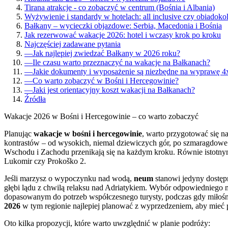
Tirana atrakcje - co zobaczyć w centrum (Bośnia i Albania)
Wyżywienie i standardy w hotelach: all inclusive czy obiadoko
Bałkany – wycieczki objazdowe: Serbia, Macedonia i Bośnia
Jak rezerwować wakacje 2026: hotel i wczasy krok po kroku
Najczęściej zadawane pytania
—
Jak najlepiej zwiedzać Bałkany w 2026 roku?
—
Ile czasu warto przeznaczyć na wakacje na Bałkanach?
—
Jakie dokumenty i wyposażenie są niezbędne na wyprawę 4
—
Co warto zobaczyć w Bośni i Hercegowinie?
—
Jaki jest orientacyjny koszt wakacji na Bałkanach?
Źródła
Wakacje 2026 w Bośni i Hercegowinie – co warto zobaczyć
Planując
wakacje w bośni i hercegowinie
, warto przygotować się na 
kontrastów – od wysokich, niemal dziewiczych gór, po szmaragdowe
Wschodu i Zachodu przenikają się na każdym kroku. Równie istotny
Lukomir czy Prokoško 2.
Jeśli marzysz o wypoczynku nad wodą,
neum
stanowi jedyny dostępn
głębi lądu z chwilą relaksu nad Adriatykiem. Wybór odpowiedniego m
dopasowanym do potrzeb współczesnego turysty, podczas gdy miłośn
2026
w tym regionie najlepiej planować z wyprzedzeniem, aby mieć 
Oto kilka propozycji, które warto uwzględnić w planie podróży: