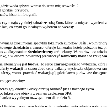
 gdzie woda spływa wprost do serca miejscowości 2.
górskiej przyrody.
ów historii i fotografii.
y czym najwygodniej zabrać ze sobą Euro, które na miejscu wymienisz 
ie lata, co czyni go idealnym wyborem na
wczasy
.
ymaga zrozumienia specyfiki lokalnych kurortów. Jeśli Twoim prioryt
iatowego dziedzictwa unesco
, oferuje kameralne hotele położone tuż p
laks z odkrywaniem
średniowieczny
architektury. Warto również
odwie
atokę, a w drodze powrotnej przekroczyć
kamienny most
nad rzeką
wa
ą alternatywą jest
budva
. To serce
czarnogórski
ego wybrzeża, które 
oferty wakacji
na sezon 2026 ceny
bałkany wycieczka objazdowa sam
 oferty
, warto sprawdzić
wakacje.pl
, gdzie łatwo porównasz dostępne
ępujące aspekty:
dczas gdy okolice Budvy oferują bliskość plaż i nocnego życia.
i po luksusowe obiekty z pełnym zapleczem SPA.
st bardzo wygodnym rozwiązaniem dla rodzin 5.
klientów – popularne hotele w tym regionie często osiągają noty powy