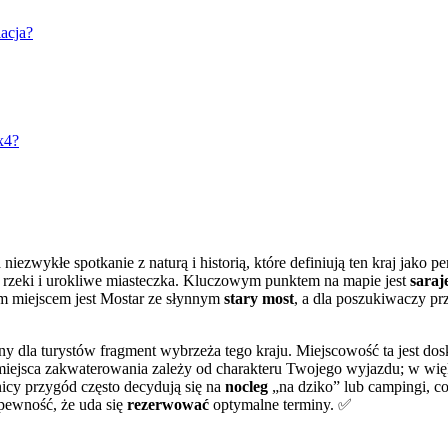
lacja?
x4?
niezwykłe spotkanie z naturą i historią, które definiują ten kraj jako 
 rzeki i urokliwe miasteczka. Kluczowym punktem na mapie jest
sara
m miejscem jest Mostar ze słynnym
stary most
, a dla poszukiwaczy pr
y dla turystów fragment wybrzeża tego kraju. Miejscowość ta jest do
iejsca zakwaterowania zależy od charakteru Twojego wyjazdu; w więks
icy przygód często decydują się na
nocleg
„na dziko” lub campingi, c
pewność, że uda się
rezerwować
optymalne terminy. ✅