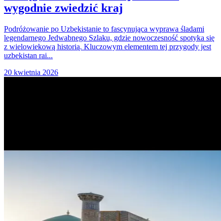
wygodnie zwiedzić kraj
Podróżowanie po Uzbekistanie to fascynująca wyprawa śladami
legendarnego Jedwabnego Szlaku, gdzie nowoczesność spotyka się
z wielowiekową historią. Kluczowym elementem tej przygody jest
uzbekistan rai...
20 kwietnia 2026