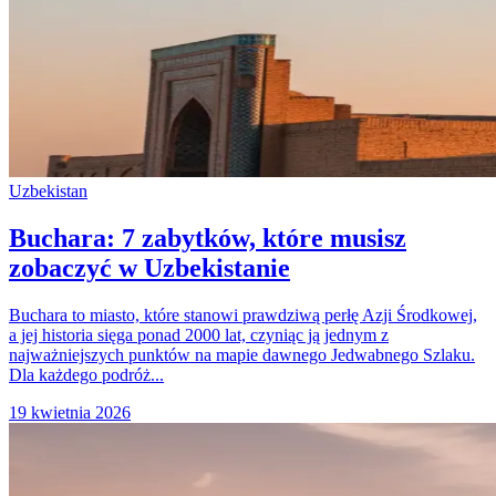
Uzbekistan
Buchara: 7 zabytków, które musisz
zobaczyć w Uzbekistanie
Buchara to miasto, które stanowi prawdziwą perłę Azji Środkowej,
a jej historia sięga ponad 2000 lat, czyniąc ją jednym z
najważniejszych punktów na mapie dawnego Jedwabnego Szlaku.
Dla każdego podróż...
19 kwietnia 2026