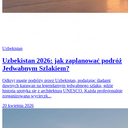
Uzbekistan
Uzbekistan 2026: jak zaplanować podróż
Jedwabnym Szlakiem?
Odkryj magię podróży przez Uzbekistan, podążając śladami
dawnych karawan na legendarnym jedwabnego szlaku, gdzie
historia spotyka się z architekturą UNESCO. Każda profesjonalnie
zorganizowana wycieczk...
20 kwietnia 2026