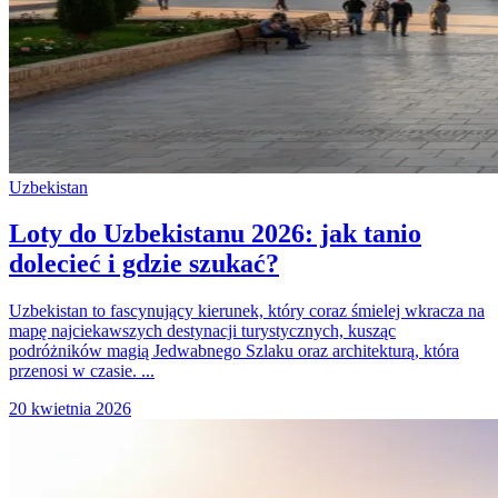
Uzbekistan
Loty do Uzbekistanu 2026: jak tanio
dolecieć i gdzie szukać?
Uzbekistan to fascynujący kierunek, który coraz śmielej wkracza na
mapę najciekawszych destynacji turystycznych, kusząc
podróżników magią Jedwabnego Szlaku oraz architekturą, która
przenosi w czasie. ...
20 kwietnia 2026