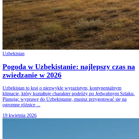
Uzbekistan
Pogoda w Uzbekistanie: najlepszy czas na
zwiedzanie w 2026
Uzbekistan to kraj o niezwykle wyrazistym, kontynentalnym
klimacie, który kształtuje charakter podróży po Jedwabnym Szlaku.
Planując wyprawę do Uzbekistanie, musisz przygotować się na
ogromne różnice ...
19 kwietnia 2026