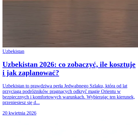
Uzbekistan
Uzbekistan 2026: co zobaczyć, ile kosztuje
i jak zaplanować?
Uzbekistan to prawdziwa perła Jedwabnego Szlaku, która od lat
przyciąga podróżników pragnących odkryć magię Orientu w
bezpiecznych i komfortowych warunkach. Wybierając ten kierunek,
przeniesiesz się d...
20 kwietnia 2026