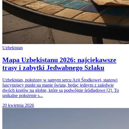
Uzbekistan
Mapa Uzbekistanu 2026: najciekawsze
trasy i zabytki Jedwabnego Szlaku
Uzbekistan, położony w samym sercu Azji Środkowej, stanowi
fascynujący punkt na mapie świata, będąc jednym z zaledwie
dwóch krajów na globie, które są podwójnie śródlądowe [2]. To
unikalne położenie s...
20 kwietnia 2026