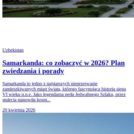
Uzbekistan
Samarkanda: co zobaczyć w 2026? Plan
zwiedzania i porady
Samarkanda to jedno z najstarszych nieprzerwanie
zamieszkiwanych miast świata, którego fascynująca historia sięga
VI wieku p.n.e. Jako legendarna perła Jedwabnego Szlaku, przez
stulecia stanowiła kosm...
20 kwietnia 2026