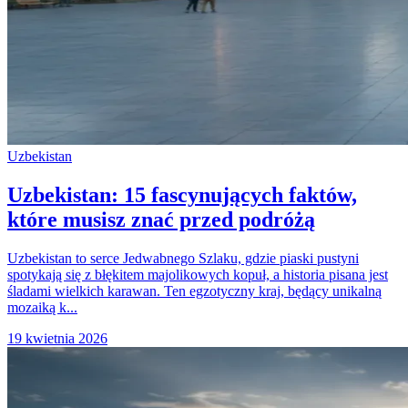
Uzbekistan
Uzbekistan: 15 fascynujących faktów,
które musisz znać przed podróżą
Uzbekistan to serce Jedwabnego Szlaku, gdzie piaski pustyni
spotykają się z błękitem majolikowych kopuł, a historia pisana jest
śladami wielkich karawan. Ten egzotyczny kraj, będący unikalną
mozaiką k...
19 kwietnia 2026