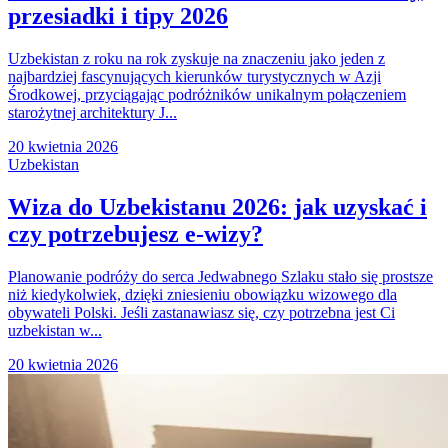
przesiadki i tipy 2026
Uzbekistan z roku na rok zyskuje na znaczeniu jako jeden z
najbardziej fascynujących kierunków turystycznych w Azji
Środkowej, przyciągając podróżników unikalnym połączeniem
starożytnej architektury J...
20 kwietnia 2026
Uzbekistan
Wiza do Uzbekistanu 2026: jak uzyskać i
czy potrzebujesz e-wizy?
Planowanie podróży do serca Jedwabnego Szlaku stało się prostsze
niż kiedykolwiek, dzięki zniesieniu obowiązku wizowego dla
obywateli Polski. Jeśli zastanawiasz się, czy potrzebna jest Ci
uzbekistan w...
20 kwietnia 2026