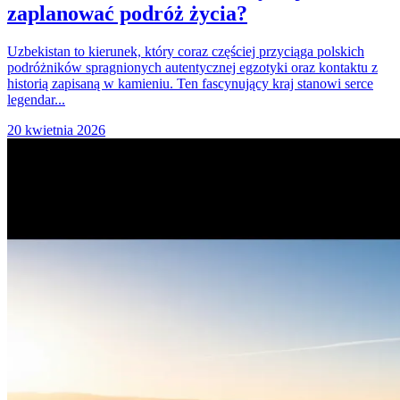
zaplanować podróż życia?
Uzbekistan to kierunek, który coraz częściej przyciąga polskich
podróżników spragnionych autentycznej egzotyki oraz kontaktu z
historią zapisaną w kamieniu. Ten fascynujący kraj stanowi serce
legendar...
20 kwietnia 2026