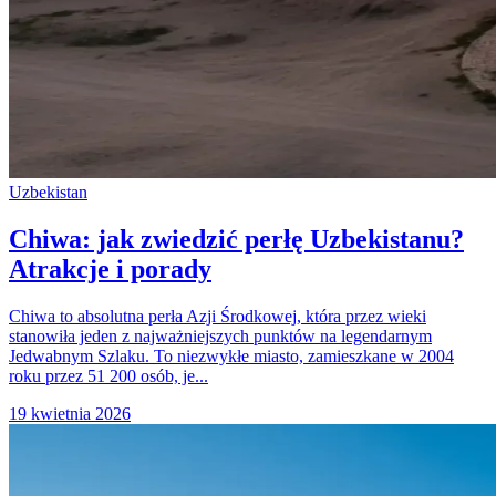
Uzbekistan
Chiwa: jak zwiedzić perłę Uzbekistanu?
Atrakcje i porady
Chiwa to absolutna perła Azji Środkowej, która przez wieki
stanowiła jeden z najważniejszych punktów na legendarnym
Jedwabnym Szlaku. To niezwykłe miasto, zamieszkane w 2004
roku przez 51 200 osób, je...
19 kwietnia 2026