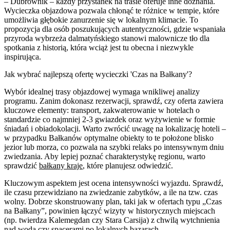
– Dubrownik – każdy przystanek na trasie oferuje inne doznania.
Wycieczka objazdowa pozwala chłonąć te różnice w tempie, które
umożliwia głębokie zanurzenie się w lokalnym klimacie. To
propozycja dla osób poszukujących autentyczności, gdzie wspaniała
przyroda wybrzeża dalmatyńskiego stanowi malownicze tło dla
spotkania z historią, która wciąż jest tu obecna i niezwykle
inspirująca.
Jak wybrać najlepszą ofertę wycieczki 'Czas na Bałkany'?
Wybór idealnej trasy objazdowej wymaga wnikliwej analizy
programu. Zanim dokonasz rezerwacji, sprawdź, czy oferta zawiera
kluczowe elementy: transport, zakwaterowanie w hotelach o
standardzie co najmniej 2-3 gwiazdek oraz wyżywienie w formie
śniadań i obiadokolacji. Warto zwrócić uwagę na lokalizację hoteli –
w przypadku Bałkanów optymalne obiekty to te położone blisko
jezior lub morza, co pozwala na szybki relaks po intensywnym dniu
zwiedzania. Aby lepiej poznać charakterystykę regionu, warto
sprawdzić
bałkany kraje
, które planujesz odwiedzić.
Kluczowym aspektem jest ocena intensywności wyjazdu. Sprawdź,
ile czasu przewidziano na zwiedzanie zabytków, a ile na tzw. czas
wolny. Dobrze skonstruowany plan, taki jak w ofertach typu „Czas
na Bałkany”, powinien łączyć wizyty w historycznych miejscach
(np. twierdza Kalemegdan czy Stara Carsija) z chwilą wytchnienia
nad wodą czy spacerami po lokalnych bazarach.