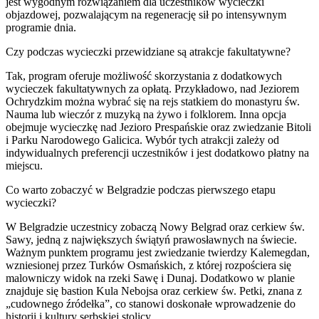
jest wygodnym rozwiązaniem dla uczestników wycieczki
objazdowej, pozwalającym na regenerację sił po intensywnym
programie dnia.
Czy podczas wycieczki przewidziane są atrakcje fakultatywne?
Tak, program oferuje możliwość skorzystania z dodatkowych
wycieczek fakultatywnych za opłatą. Przykładowo, nad Jeziorem
Ochrydzkim można wybrać się na rejs statkiem do monastyru św.
Nauma lub wieczór z muzyką na żywo i folklorem. Inna opcja
obejmuje wycieczkę nad Jezioro Prespańskie oraz zwiedzanie Bitoli
i Parku Narodowego Galicica. Wybór tych atrakcji zależy od
indywidualnych preferencji uczestników i jest dodatkowo płatny na
miejscu.
Co warto zobaczyć w Belgradzie podczas pierwszego etapu
wycieczki?
W Belgradzie uczestnicy zobaczą Nowy Belgrad oraz cerkiew św.
Sawy, jedną z największych świątyń prawosławnych na świecie.
Ważnym punktem programu jest zwiedzanie twierdzy Kalemegdan,
wzniesionej przez Turków Osmańskich, z której rozpościera się
malowniczy widok na rzeki Sawę i Dunaj. Dodatkowo w planie
znajduje się bastion Kula Nebojsa oraz cerkiew św. Petki, znana z
„cudownego źródełka”, co stanowi doskonałe wprowadzenie do
historii i kultury serbskiej stolicy.