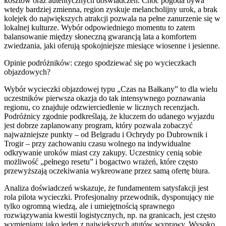
kosztów oraz autentycznych doświadczeń. Choć pogoda bywa
wtedy bardziej zmienna, region zyskuje melancholijny urok, a brak
kolejek do największych atrakcji pozwala na pełne zanurzenie się w
lokalnej kulturze. Wybór odpowiedniego momentu to zatem
balansowanie między słoneczną gwarancją lata a komfortem
zwiedzania, jaki oferują spokojniejsze miesiące wiosenne i jesienne.
Opinie podróżników: czego spodziewać się po wycieczkach
objazdowych?
Wybór wycieczki objazdowej typu „Czas na Bałkany” to dla wielu
uczestników pierwsza okazja do tak intensywnego poznawania
regionu, co znajduje odzwierciedlenie w licznych recenzjach.
Podróżnicy zgodnie podkreślają, że kluczem do udanego wyjazdu
jest dobrze zaplanowany program, który pozwala zobaczyć
najważniejsze punkty – od Belgradu i Ochrydy po Dubrownik i
Trogir – przy zachowaniu czasu wolnego na indywidualne
odkrywanie uroków miast czy zakupy. Uczestnicy cenią sobie
możliwość „pełnego resetu” i bogactwo wrażeń, które często
przewyższają oczekiwania wykreowane przez samą ofertę biura.
Analiza doświadczeń wskazuje, że fundamentem satysfakcji jest
rola pilota wycieczki. Profesjonalny przewodnik, dysponujący nie
tylko ogromną wiedzą, ale i umiejętnością sprawnego
rozwiązywania kwestii logistycznych, np. na granicach, jest często
wymieniany jako jeden z największych atutów wyprawy. Wysoko