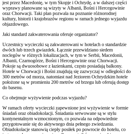
jest przez Macedonię, w tym Skopje i Ochrydę, a w dalszej części
wyprawy planowane są wizyty w Albanii, Bośni i Hercegowinie
oraz Chorwacji. Taki plan pozwala na poznanie różnorodnej
kultury, historii i krajobrazów regionu w ramach jednego wyjazdu
objazdowego.
Jaki standard zakwaterowania oferuje organizator?
Uczestnicy wycieczki są zakwaterowani w hotelach o standardzie
dwóch lub trzech gwiazdek. Łącznie przewidziano siedem
noclegów w różnych lokalizacjach, w tym w Serbii, Macedonii,
Albanii, Czarnogórze, Bośni i Hercegowinie oraz Chorwacji.
Pokoje są dwuosobowe z łazienkami, często posiadają balkony.
Hotele w Chorwacji i Bośni znajdują się zazwyczaj w odległości do
300 metrów od morza, natomiast nad Jeziorem Ochrydzkim hotele
położone są w promieniu 200 metrów od brzegu lub oferują dostęp
do basenu.
Co obejmuje wyżywienie podczas wyjazdu?
W ramach oferty wycieczki zapewnione jest wyżywienie w formie
śniadań oraz obiadokolacji. Śniadania serwowane są w stylu
kontynentalnym wzmocnionym, co pozwala na odpowiednie
przygotowanie się do aktywnego dnia pełnego zwiedzania.
Obiadokolacje stanowią ciepły posiłek po powrocie do hotelu, co