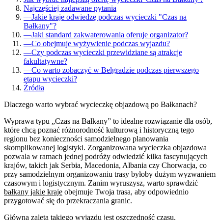
Najczęściej zadawane pytania
—
Jakie kraje odwiedzę podczas wycieczki "Czas na
Bałkany"?
—
Jaki standard zakwaterowania oferuje organizator?
—
Co obejmuje wyżywienie podczas wyjazdu?
—
Czy podczas wycieczki przewidziane są atrakcje
fakultatywne?
—
Co warto zobaczyć w Belgradzie podczas pierwszego
etapu wycieczki?
Źródła
Dlaczego warto wybrać wycieczkę objazdową po Bałkanach?
Wyprawa typu „Czas na Bałkany” to idealne rozwiązanie dla osób,
które chcą poznać różnorodność kulturową i historyczną tego
regionu bez konieczności samodzielnego planowania
skomplikowanej logistyki. Zorganizowana wycieczka objazdowa
pozwala w ramach jednej podróży odwiedzić kilka fascynujących
krajów, takich jak Serbia, Macedonia, Albania czy Chorwacja, co
przy samodzielnym organizowaniu trasy byłoby dużym wyzwaniem
czasowym i logistycznym. Zanim wyruszysz, warto sprawdzić
bałkany jakie kraje
obejmuje Twoja trasa, aby odpowiednio
przygotować się do przekraczania granic.
Główną zaletą takiego wyjazdu jest oszczędność czasu.