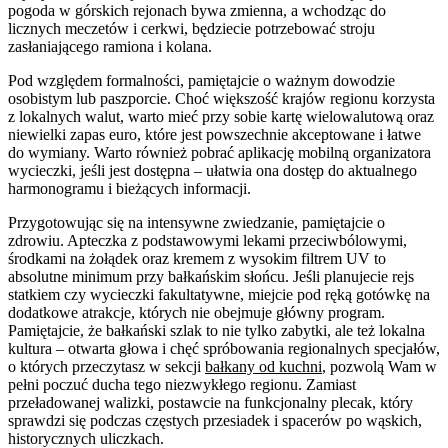
pogoda w górskich rejonach bywa zmienna, a wchodząc do
licznych meczetów i cerkwi, będziecie potrzebować stroju
zasłaniającego ramiona i kolana.
Pod względem formalności, pamiętajcie o ważnym dowodzie
osobistym lub paszporcie. Choć większość krajów regionu korzysta
z lokalnych walut, warto mieć przy sobie kartę wielowalutową oraz
niewielki zapas euro, które jest powszechnie akceptowane i łatwe
do wymiany. Warto również pobrać aplikację mobilną organizatora
wycieczki, jeśli jest dostępna – ułatwia ona dostęp do aktualnego
harmonogramu i bieżących informacji.
Przygotowując się na intensywne zwiedzanie, pamiętajcie o
zdrowiu. Apteczka z podstawowymi lekami przeciwbólowymi,
środkami na żołądek oraz kremem z wysokim filtrem UV to
absolutne minimum przy bałkańskim słońcu. Jeśli planujecie rejs
statkiem czy wycieczki fakultatywne, miejcie pod ręką gotówkę na
dodatkowe atrakcje, których nie obejmuje główny program.
Pamiętajcie, że bałkański szlak to nie tylko zabytki, ale też lokalna
kultura – otwarta głowa i chęć spróbowania regionalnych specjałów,
o których przeczytasz w sekcji
bałkany od kuchni
, pozwolą Wam w
pełni poczuć ducha tego niezwykłego regionu. Zamiast
przeładowanej walizki, postawcie na funkcjonalny plecak, który
sprawdzi się podczas częstych przesiadek i spacerów po wąskich,
historycznych uliczkach.