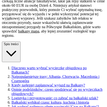
czekają liczne atrakcje fakultatywne, takie jak rejsy statkiem w cenie
około 60 EUR za osobę Dzień 4. Niniejszy artykuł stanowi
praktyczny przewodnik, który pomoże Ci wybrać optymalną trasę,
przygotować się do wyjazdu i w pełni wykorzystać potencjał tej
wyjątkowej wyprawy. Jeśli szukasz zabytków lub relaksu w
otoczeniu przyrody, nasze wskazówki ułatwią zaplanowanie
niezapomnianej przygody na Półwyspie Bałkańskim, gdzie warto
sprawdzić
bałkany mapa
, aby lepiej zrozumieć rozległość tego
regionu.
Spis treści
Dlaczego warto wybrać wycieczkę objazdową po
Bałkanach?
Najpopularniejsze trasy: Albania, Chorwacja, Macedonia i
Czarnogóra
Kiedy najlepiej zaplanować wyjazd na Bałkany?
Opinie podróżników: czego spodziewać się po wycieczkach
objazdowych?
Logistyka i przygotowanie: co zabrać na bałkański szlak?
Bałkański wehikuł czasu: kultura, kuchnia i historia
Jak wybrać najlepszą ofertę wycieczki 'Czas na Bałkany'?