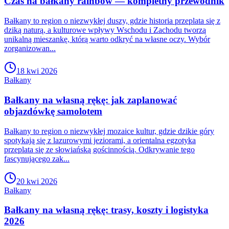
Czas na bałkany rainbow — kompletny przewodnik
Bałkany to region o niezwykłej duszy, gdzie historia przeplata się z
dziką naturą, a kulturowe wpływy Wschodu i Zachodu tworzą
unikalną mieszankę, którą warto odkryć na własne oczy. Wybór
zorganizowan...
18 kwi 2026
Bałkany
Bałkany na własną rękę: jak zaplanować
objazdówkę samolotem
Bałkany to region o niezwykłej mozaice kultur, gdzie dzikie góry
spotykają się z lazurowymi jeziorami, a orientalna egzotyka
przeplata się ze słowiańską gościnnością. Odkrywanie tego
fascynującego zak...
20 kwi 2026
Bałkany
Bałkany na własną rękę: trasy, koszty i logistyka
2026