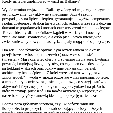
Kiedy najlepiej zaplanować wyjazd na Bałkany?
Wybór terminu wyjazdu na Bałkany zależy od tego, czy priorytetem
jest plażowanie, czy aktywne zwiedzanie. Szczyt sezonu,
przypadający na lipiec i sierpień, gwarantuje najwyższe temperatury
i pełną dostępność atrakcji turystycznych, jednak wiąże się z dużymi
tłumami w popularnych kurortach oraz wyższymi cenami noclegów.
To czas idealny dla miłośników kąpieli w Adriatyku i nocnego
życia, ale mniej komfortowy dla osób planujących intensywne
zwiedzanie zabytkowych miast, gdzie upały mogą stać się męczące.
Dla wielu podróżników optymalnym rozwiązaniem są okresy
przejściowe – wiosna (maj-czerwiec) oraz wczesna jesień
(wrzesień). Maj i czerwiec oferują przyjemnie ciepłą aurę, kwitnącą
przyrodę i mniejszą liczbę turystów, co czyni ten czas doskonałym
na trekking w górach oraz odkrywanie bałkańskich perełek
architektury bez pośpiechu. Z kolei wrzesień uznawany jest za
„złoty środek” – woda w morzu pozostaje wciąż nagrzana po lecie,
a temperatury powietrza stają się łagodniejsze, co sprzyja zarówno
aktywności fizycznej, jak i błogiemu wypoczynkowi na plażach,
które zaczynają pustoszeć. Dla fanów aktywnego wypoczynku,
nasze
bałkany góry
stanowią idealną propozycję na ten czas.
Podróż poza głównym sezonem, czyli w październiku lub
listopadzie, to propozycja dla osób szukających ciszy, niższych