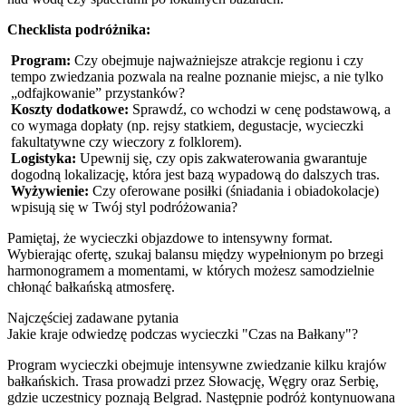
Checklista podróżnika:
Program:
Czy obejmuje najważniejsze atrakcje regionu i czy
tempo zwiedzania pozwala na realne poznanie miejsc, a nie tylko
„odfajkowanie” przystanków?
Koszty dodatkowe:
Sprawdź, co wchodzi w cenę podstawową, a
co wymaga dopłaty (np. rejsy statkiem, degustacje, wycieczki
fakultatywne czy wieczory z folklorem).
Logistyka:
Upewnij się, czy opis zakwaterowania gwarantuje
dogodną lokalizację, która jest bazą wypadową do dalszych tras.
Wyżywienie:
Czy oferowane posiłki (śniadania i obiadokolacje)
wpisują się w Twój styl podróżowania?
Pamiętaj, że wycieczki objazdowe to intensywny format.
Wybierając ofertę, szukaj balansu między wypełnionym po brzegi
harmonogramem a momentami, w których możesz samodzielnie
chłonąć bałkańską atmosferę.
Najczęściej zadawane pytania
Jakie kraje odwiedzę podczas wycieczki "Czas na Bałkany"?
Program wycieczki obejmuje intensywne zwiedzanie kilku krajów
bałkańskich. Trasa prowadzi przez Słowację, Węgry oraz Serbię,
gdzie uczestnicy poznają Belgrad. Następnie podróż kontynuowana