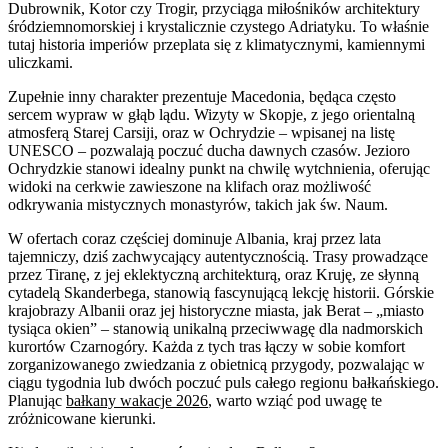
Dubrownik, Kotor czy Trogir, przyciąga miłośników architektury
śródziemnomorskiej i krystalicznie czystego Adriatyku. To właśnie
tutaj historia imperiów przeplata się z klimatycznymi, kamiennymi
uliczkami.
Zupełnie inny charakter prezentuje Macedonia, będąca często
sercem wypraw w głąb lądu. Wizyty w Skopje, z jego orientalną
atmosferą Starej Carsiji, oraz w Ochrydzie – wpisanej na listę
UNESCO – pozwalają poczuć ducha dawnych czasów. Jezioro
Ochrydzkie stanowi idealny punkt na chwilę wytchnienia, oferując
widoki na cerkwie zawieszone na klifach oraz możliwość
odkrywania mistycznych monastyrów, takich jak św. Naum.
W ofertach coraz częściej dominuje Albania, kraj przez lata
tajemniczy, dziś zachwycający autentycznością. Trasy prowadzące
przez Tiranę, z jej eklektyczną architekturą, oraz Kruję, ze słynną
cytadelą Skanderbega, stanowią fascynującą lekcję historii. Górskie
krajobrazy Albanii oraz jej historyczne miasta, jak Berat – „miasto
tysiąca okien” – stanowią unikalną przeciwwagę dla nadmorskich
kurortów Czarnogóry. Każda z tych tras łączy w sobie komfort
zorganizowanego zwiedzania z obietnicą przygody, pozwalając w
ciągu tygodnia lub dwóch poczuć puls całego regionu bałkańskiego.
Planując
bałkany wakacje 2026
, warto wziąć pod uwagę te
zróżnicowane kierunki.