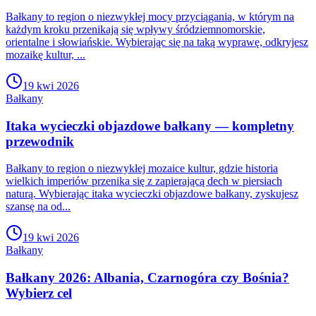
Bałkany to region o niezwykłej mocy przyciągania, w którym na
każdym kroku przenikają się wpływy śródziemnomorskie,
orientalne i słowiańskie. Wybierając się na taką wyprawę, odkryjesz
mozaikę kultur, ...
19 kwi 2026
Bałkany
Itaka wycieczki objazdowe bałkany — kompletny
przewodnik
Bałkany to region o niezwykłej mozaice kultur, gdzie historia
wielkich imperiów przenika się z zapierającą dech w piersiach
naturą. Wybierając itaka wycieczki objazdowe bałkany, zyskujesz
szansę na od...
19 kwi 2026
Bałkany
Bałkany 2026: Albania, Czarnogóra czy Bośnia?
Wybierz cel