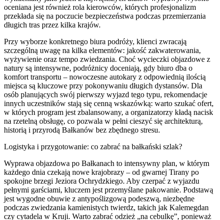
oceniana jest również rola kierowców, których profesjonalizm
przekłada się na poczucie bezpieczeństwa podczas przemierzania
długich tras przez kilka krajów.
Przy wyborze konkretnego biura podróży, klienci zwracają
szczególną uwagę na kilka elementów: jakość zakwaterowania,
wyżywienie oraz tempo zwiedzania. Choć wycieczki objazdowe z
natury są intensywne, podróżnicy doceniają, gdy biuro dba o
komfort transportu – nowoczesne autokary z odpowiednią ilością
miejsca są kluczowe przy pokonywaniu długich dystansów. Dla
osób planujących swój pierwszy wyjazd tego typu, rekomendacje
innych uczestników stają się cenną wskazówką: warto szukać ofert,
w których program jest zbalansowany, a organizatorzy kładą nacisk
na rzetelną obsługę, co pozwala w pełni cieszyć się architekturą,
historią i przyrodą Bałkanów bez zbędnego stresu.
Logistyka i przygotowanie: co zabrać na bałkański szlak?
Wyprawa objazdowa po Bałkanach to intensywny plan, w którym
każdego dnia czekają nowe krajobrazy – od gwarnej Tirany po
spokojne brzegi Jeziora Ochrydzkiego. Aby czerpać z wyjazdu
pełnymi garściami, kluczem jest przemyślane pakowanie. Podstawą
jest wygodne obuwie z antypoślizgową podeszwą, niezbędne
podczas zwiedzania kamienistych twierdz, takich jak Kalemegdan
czy cytadela w Kruji. Warto zabrać odzież „na cebulkę”, ponieważ