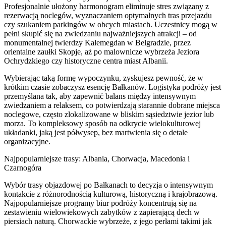
Profesjonalnie ułożony harmonogram eliminuje stres związany z
rezerwacją noclegów, wyznaczaniem optymalnych tras przejazdu
czy szukaniem parkingów w obcych miastach. Uczestnicy mogą w
pełni skupić się na zwiedzaniu najważniejszych atrakcji – od
monumentalnej twierdzy Kalemegdan w Belgradzie, przez
orientalne zaułki Skopje, aż po malownicze wybrzeża Jeziora
Ochrydzkiego czy historyczne centra miast Albanii.
Wybierając taką formę wypoczynku, zyskujesz pewność, że w
krótkim czasie zobaczysz esencję Bałkanów. Logistyka podróży jest
przemyślana tak, aby zapewnić balans między intensywnym
zwiedzaniem a relaksem, co potwierdzają starannie dobrane miejsca
noclegowe, często zlokalizowane w bliskim sąsiedztwie jezior lub
morza. To kompleksowy sposób na odkrycie wielokulturowej
układanki, jaką jest półwysep, bez martwienia się o detale
organizacyjne.
Najpopularniejsze trasy: Albania, Chorwacja, Macedonia i
Czarnogóra
Wybór trasy objazdowej po Bałkanach to decyzja o intensywnym
kontakcie z różnorodnością kulturową, historyczną i krajobrazową.
Najpopularniejsze programy biur podróży koncentrują się na
zestawieniu wielowiekowych zabytków z zapierającą dech w
piersiach naturą. Chorwackie wybrzeże, z jego perłami takimi jak