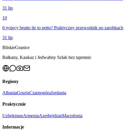
31 lip
10
6 tysięcy brutto ile to netto? Praktyczny przewodnik po zarobkach
31 lip
Bliskie
Granice
Bałkany, Kaukaz i Jedwabny Szlak bez tajemnic
Regiony
Albania
Gruzja
Czarnogóra
Jordania
Praktycznie
Uzbekistan
Armenia
Azerbejdżan
Macedonia
Informacje