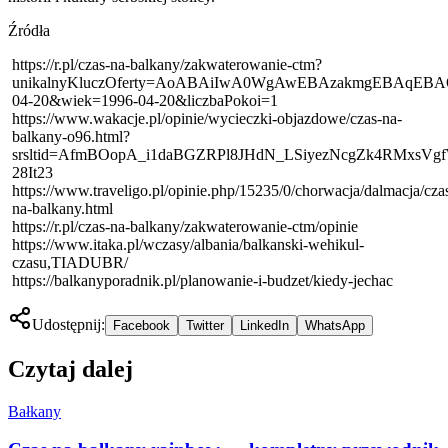
Źródła
https://r.pl/czas-na-balkany/zakwaterowanie-ctm?
unikalnyKluczOferty=AoABAiIwA0WgAwEBAzakmgEBAq
04-20&wiek=1996-04-20&liczbaPokoi=1
https://www.wakacje.pl/opinie/wycieczki-objazdowe/czas-na-
balkany-o96.html?
srsltid=AfmBOopA_i1daBGZRPl8JHdN_LSiyezNcgZk4RMxsVgf
28It23
https://www.traveligo.pl/opinie.php/15235/0/chorwacja/dalmacja/cza
na-balkany.html
https://r.pl/czas-na-balkany/zakwaterowanie-ctm/opinie
https://www.itaka.pl/wczasy/albania/balkanski-wehikul-
czasu,TIADUBR/
https://balkanyporadnik.pl/planowanie-i-budzet/kiedy-jechac
Udostępnij:
Facebook
Twitter
LinkedIn
WhatsApp
Czytaj dalej
Bałkany