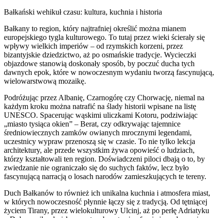
Bałkański wehikuł czasu: kultura, kuchnia i historia
Bałkany to region, który najtrafniej określić można mianem
europejskiego tygla kulturowego. To tutaj przez wieki ścierały się
wpływy wielkich imperiów – od rzymskich korzeni, przez
bizantyjskie dziedzictwo, aż po osmańskie tradycje. Wycieczki
objazdowe stanowią doskonały sposób, by poczuć ducha tych
dawnych epok, które w nowoczesnym wydaniu tworzą fascynującą,
wielowarstwową mozaikę.
Podróżując przez Albanię, Czarnogórę czy Chorwację, niemal na
każdym kroku można natrafić na ślady historii wpisane na listę
UNESCO. Spacerując wąskimi uliczkami Kotoru, podziwiając
„miasto tysiąca okien” – Berat, czy odkrywając tajemnice
średniowiecznych zamków owianych mrocznymi legendami,
uczestnicy wypraw przenoszą się w czasie. To nie tylko lekcja
architektury, ale przede wszystkim żywa opowieść o ludziach,
którzy kształtowali ten region. Doświadczeni piloci dbają o to, by
zwiedzanie nie ograniczało się do suchych faktów, lecz było
fascynującą narracją o losach narodów zamieszkujących te tereny.
Duch Bałkanów to również ich unikalna kuchnia i atmosfera miast,
w których nowoczesność płynnie łączy się z tradycją. Od tętniącej
życiem Tirany, przez wielokulturowy Ulcinj, aż po perłę Adriatyku