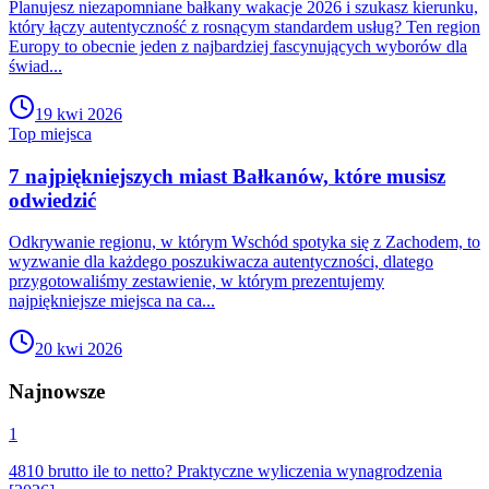
Planujesz niezapomniane bałkany wakacje 2026 i szukasz kierunku,
który łączy autentyczność z rosnącym standardem usług? Ten region
Europy to obecnie jeden z najbardziej fascynujących wyborów dla
świad...
19 kwi 2026
Top miejsca
7 najpiękniejszych miast Bałkanów, które musisz
odwiedzić
Odkrywanie regionu, w którym Wschód spotyka się z Zachodem, to
wyzwanie dla każdego poszukiwacza autentyczności, dlatego
przygotowaliśmy zestawienie, w którym prezentujemy
najpiękniejsze miejsca na ca...
20 kwi 2026
Najnowsze
1
4810 brutto ile to netto? Praktyczne wyliczenia wynagrodzenia