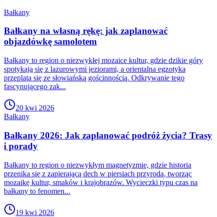
Bałkany
Bałkany na własną rękę: jak zaplanować
objazdówkę samolotem
Bałkany to region o niezwykłej mozaice kultur, gdzie dzikie góry
spotykają się z lazurowymi jeziorami, a orientalna egzotyka
przeplata się ze słowiańską gościnnością. Odkrywanie tego
fascynującego zak...
20 kwi 2026
Bałkany
Bałkany 2026: Jak zaplanować podróż życia? Trasy
i porady
Bałkany to region o niezwykłym magnetyzmie, gdzie historia
przenika się z zapierającą dech w piersiach przyrodą, tworząc
mozaikę kultur, smaków i krajobrazów. Wycieczki typu czas na
bałkany to fenomen...
19 kwi 2026