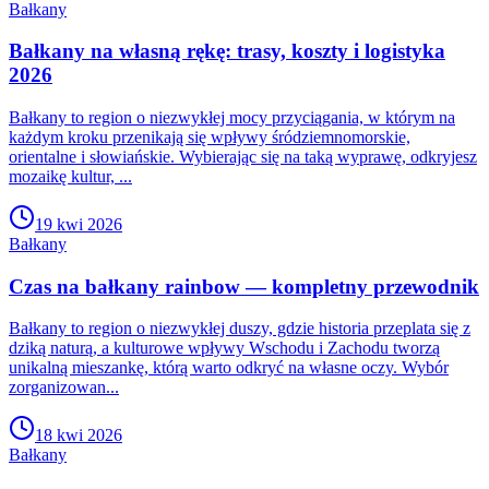
Bałkany
Bałkany na własną rękę: trasy, koszty i logistyka
2026
Bałkany to region o niezwykłej mocy przyciągania, w którym na
każdym kroku przenikają się wpływy śródziemnomorskie,
orientalne i słowiańskie. Wybierając się na taką wyprawę, odkryjesz
mozaikę kultur, ...
19 kwi 2026
Bałkany
Czas na bałkany rainbow — kompletny przewodnik
Bałkany to region o niezwykłej duszy, gdzie historia przeplata się z
dziką naturą, a kulturowe wpływy Wschodu i Zachodu tworzą
unikalną mieszankę, którą warto odkryć na własne oczy. Wybór
zorganizowan...
18 kwi 2026
Bałkany