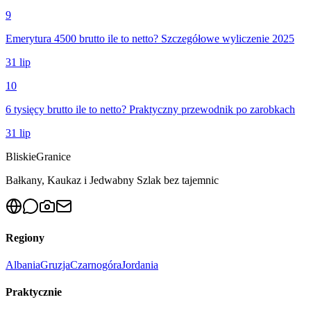
9
Emerytura 4500 brutto ile to netto? Szczegółowe wyliczenie 2025
31 lip
10
6 tysięcy brutto ile to netto? Praktyczny przewodnik po zarobkach
31 lip
Bliskie
Granice
Bałkany, Kaukaz i Jedwabny Szlak bez tajemnic
Regiony
Albania
Gruzja
Czarnogóra
Jordania
Praktycznie