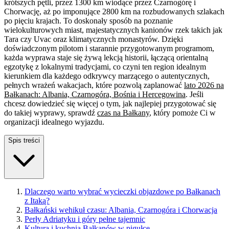
krótszych pętli, przez 1300 km wiodące przez Czarnogórę i
Chorwację, aż po imponujące 2800 km na rozbudowanych szlakach
po pięciu krajach. To doskonały sposób na poznanie
wielokulturowych miast, majestatycznych kanionów rzek takich jak
Tara czy Uvac oraz klimatycznych monastyrów. Dzięki
doświadczonym pilotom i starannie przygotowanym programom,
każda wyprawa staje się żywą lekcją historii, łączącą orientalną
egzotykę z lokalnymi tradycjami, co czyni ten region idealnym
kierunkiem dla każdego odkrywcy marzącego o autentycznych,
pełnych wrażeń wakacjach, które pozwolą zaplanować
lato 2026 na
Bałkanach: Albania, Czarnogóra, Bośnia i Hercegowina
. Jeśli
chcesz dowiedzieć się więcej o tym, jak najlepiej przygotować się
do takiej wyprawy, sprawdź
czas na Bałkany
, który pomoże Ci w
organizacji idealnego wyjazdu.
Spis treści
Dlaczego warto wybrać wycieczki objazdowe po Bałkanach
z Itaką?
Bałkański wehikuł czasu: Albania, Czarnogóra i Chorwacja
Perły Adriatyku i góry pełne tajemnic
Kultura i kuchnia Bałkanów w pigułce