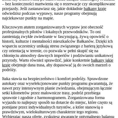
– bez konieczności martwienia się o rezerwacje czy skomplikowane
przejazdy. Jeśli zastanawiasz się, jakie dokładnie
bałkany kraje
odwiedzisz podczas wyprawy, nasze programy obejmują
najciekawsze punkty na mapie.
Kluczowym atutem zorganizowanych wypraw jest obecność
profesjonalnych pilotów i lokalnych przewodników. To oni
zamieniają zwykłe zwiedzanie w fascynującą, żywą opowieść o
historii, kulturze i mentalności mieszkańców Bałkanów. Dzięki ich
wsparciu uczestnicy unikają stresu związanego z barierą językową
czy orientacją w terenie, co pozwala w pełni skupić się na
chłonięciu atmosfery dawnych imperiów i podziwianiu unikatowej
przyrody. Warto również sprawdzić, jakie konkretnie
bałkany jakie
kraje
obejmuje dana trasa, aby dopasować ją do swoich marzeń o
podróży.
Itaka stawia na bezpieczeństwo i komfort podróży. Sprawdzone
autokary oraz wyselekcjonowane punkty programu gwarantują, że
nawet przy intensywnym planie zwiedzania, obejmującym łącznie
setki kilometrów przez malownicze trasy, podróż przebiega
sprawnie i zgodnie z harmonogramem. Zorganizowana forma
wyjazdu to najlepszy sposób na dotarcie do miejsc, które często są
pomijane przez indywidualnych turystów, a które stanowią o
prawdziwym, wielokulturowym charakterze tego regionu.
Wybierając naszą ofertę, zyskujesz gwarancję optymalnego balansu