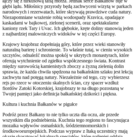
łączy się z turkusową taflą morza. Jednak serce Bałkanów bije w
głębi lądu. Miłośnicy przyrody będą zachwyceni wizytą w parkach
narodowych i rezerwatach, które skrywają prawdziwe cuda natury.
Niezapomniane wrażenie robią wodospady Kravica, opadające
kaskadami w bajkowej, zielonej scenerii, oraz spektakularne
kaniony rzek Tary i Uvac. Ich głębokie, kręte doliny stanowią jeden
z najbardziej malowniczych widoków w tej części Europy.
Krajowy krajobraz dopełniają góry, które przez wieki stanowiły
naturalną barierę i schronienie. To właśnie tutaj, w cieniu wysokich
szczytów, odnaleźć można spokój w ukrytych monastyrach, które
oferują wytchnienie od zgiełku współczesnego świata. Kontrast
między surowością kamienistych zboczy a żyzną zielenią dolin
sprawia, że każda chwila spędzona na bałkańskim szlaku jest lekcją
zachwytu nad potęgą natury. Niezależnie od tego, czy wybierzesz
rejs po rzece w otoczeniu skalnych ścian, czy spacer wzdłuż
fiordów Zatoki Kotorskiej, krajobrazy te na długo pozostaną w
Twojej pamięci jako definicja bałkańskiej dzikości i piękna.
Kultura i kuchnia Bałkanów w pigułce
Podróż przez Bałkany to nie tylko uczta dla oczu, ale przede
wszystkim dla podniebienia. Kuchnia tego regionu to fascynująca
mozaika wpływów osmańskich, śródziemnomorskich i
środkowoeuropejskich. Podczas wypraw z Itaką uczestnicy mają
okazję skosztować lokalnych specjałów, które najlepiej oddają