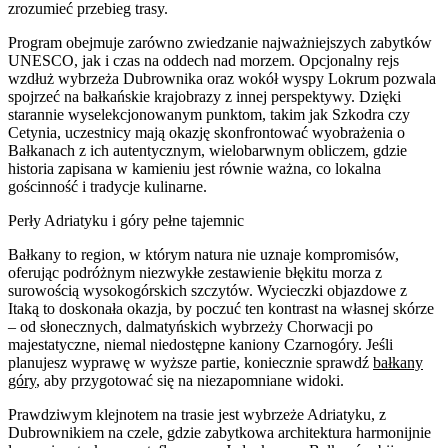
zrozumieć przebieg trasy.
Program obejmuje zarówno zwiedzanie najważniejszych zabytków
UNESCO, jak i czas na oddech nad morzem. Opcjonalny rejs
wzdłuż wybrzeża Dubrownika oraz wokół wyspy Lokrum pozwala
spojrzeć na bałkańskie krajobrazy z innej perspektywy. Dzięki
starannie wyselekcjonowanym punktom, takim jak Szkodra czy
Cetynia, uczestnicy mają okazję skonfrontować wyobrażenia o
Bałkanach z ich autentycznym, wielobarwnym obliczem, gdzie
historia zapisana w kamieniu jest równie ważna, co lokalna
gościnność i tradycje kulinarne.
Perły Adriatyku i góry pełne tajemnic
Bałkany to region, w którym natura nie uznaje kompromisów,
oferując podróżnym niezwykłe zestawienie błękitu morza z
surowością wysokogórskich szczytów. Wycieczki objazdowe z
Itaką to doskonała okazja, by poczuć ten kontrast na własnej skórze
– od słonecznych, dalmatyńskich wybrzeży Chorwacji po
majestatyczne, niemal niedostępne kaniony Czarnogóry. Jeśli
planujesz wyprawę w wyższe partie, koniecznie sprawdź
bałkany
góry
, aby przygotować się na niezapomniane widoki.
Prawdziwym klejnotem na trasie jest wybrzeże Adriatyku, z
Dubrownikiem na czele, gdzie zabytkowa architektura harmonijnie