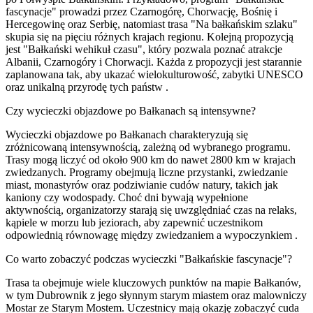
fascynacje" prowadzi przez Czarnogórę, Chorwację, Bośnię i
Hercegowinę oraz Serbię, natomiast trasa "Na bałkańskim szlaku"
skupia się na pięciu różnych krajach regionu. Kolejną propozycją
jest "Bałkański wehikuł czasu", który pozwala poznać atrakcje
Albanii, Czarnogóry i Chorwacji. Każda z propozycji jest starannie
zaplanowana tak, aby ukazać wielokulturowość, zabytki UNESCO
oraz unikalną przyrodę tych państw
.
Czy wycieczki objazdowe po Bałkanach są intensywne?
Wycieczki objazdowe po Bałkanach charakteryzują się
zróżnicowaną intensywnością, zależną od wybranego programu.
Trasy mogą liczyć od około 900 km do nawet 2800 km w krajach
zwiedzanych. Programy obejmują liczne przystanki, zwiedzanie
miast, monastyrów oraz podziwianie cudów natury, takich jak
kaniony czy wodospady. Choć dni bywają wypełnione
aktywnością, organizatorzy starają się uwzględniać czas na relaks,
kąpiele w morzu lub jeziorach, aby zapewnić uczestnikom
odpowiednią równowagę między zwiedzaniem a wypoczynkiem
.
Co warto zobaczyć podczas wycieczki "Bałkańskie fascynacje"?
Trasa ta obejmuje wiele kluczowych punktów na mapie Bałkanów,
w tym Dubrownik z jego słynnym starym miastem oraz malowniczy
Mostar ze Starym Mostem. Uczestnicy mają okazję zobaczyć cuda