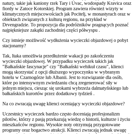
natury, takie jak kaniony rzek Tary i Uvac, wodospady Kravica oraz
fiordy w Zatoce Kotorskiej. Program zawiera również wizyty w
klimatycznych miejscowościach jak Pocitelj, w monastyrach oraz w
obiektach związanych z kulturą regionu, na przykład w
Drvengradzie. To propozycja dla podróżników pragnących poznać
najpiękniejsze zakątki zachodniej części półwyspu
.
Czy istnieje możliwość wydłużenia wycieczki objazdowej o pobyt
stacjonarny?
Tak, Itaka umożliwia przedłużenie wakacji po zakończeniu
wycieczki objazdowej. W przypadku wycieczek takich jak
"Bałkańskie fascynacje" czy "Bałkański wehikuł czasu", klienci
mogą skorzystać z opcji dłuższego wypoczynku w wybranym
hotelu w Czarnogórze lub Albanii. Jest to rozwiązanie dla osób,
które po intensywnym zwiedzaniu chcą zregenerować siły w
jednym miejscu, ciesząc się urokami wybrzeża dalmatyńskiego lub
bałkańskich kurortów przez dodatkowy tydzień
.
Na co zwracają uwagę klienci oceniający wycieczki objazdowe?
Uczestnicy wycieczek bardzo często doceniają profesjonalizm
pilotów, którzy z pasją przekazują wiedzę o historii, kulturze i życiu
mieszkańców regionu. Wysokie noty otrzymują przygotowane
programy oraz bogactwo atrakcji. Klienci zwracają jednak uwagę