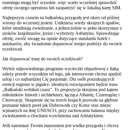
roamingu mogą być wysokie, więc warto wcześniej sprawdzić
ofertę swojego operatora lub zaopatrzyć się w lokalną kartę SIM.
Najlepszym czasem na bałkańską przygodę jest okres od późnej
wiosny do wczesnej jesieni. Unikniesz wtedy skrajnych upałów,
które utrudniają zwiedzanie, a jednocześnie w pełni skorzystasz z
uroków krajobrazów, jezior i wybrzeży Adriatyku. Sprawdzając
ofertę, zwróć uwagę na opinie dotyczące standardu hoteli i
autokarów, aby świadomie dopasować tempo podróży do swoich
oczekiwań.
Jak dopasować trasę do swoich oczekiwań?
Wybór odpowiedniego programu wycieczki objazdowej z Itaką
zależy przede wszystkim od tego, jak intensywnie chcesz spędzić
urlop i co najbardziej Cię pasjonuje. Dla osób poszukujących
esencji regionu w pigułce, idealnym rozwiązaniem będzie trasa
„Bałkański wehikuł czasu”. To propozycja skrojona pod kątem
miłośników historii i architektury, łącząca Albanię, Czarnogórę i
Chorwację. Skupienie się na trzech krajach pozwala na głębsze
poznanie takich pereł jak Dubrownik czy Kotor oraz miejsc
wpisanych na listę UNESCO, przy zachowaniu balansu między
zwiedzaniem a chwilami wytchnienia nad Adriatykiem.
Jeśli natomiast Twoim marzeniem jest wielka przygoda i chcesz