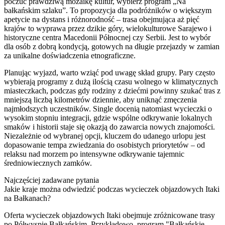
poczuć prawdziwą mozaikę kultur, wybierz program „Na
bałkańskim szlaku”. To propozycja dla podróżników o większym
apetycie na dystans i różnorodność – trasa obejmująca aż pięć
krajów to wyprawa przez dzikie góry, wielokulturowe Sarajewo i
historyczne centra Macedonii Północnej czy Serbii. Jest to wybór
dla osób z dobrą kondycją, gotowych na długie przejazdy w zamian
za unikalne doświadczenia etnograficzne.
Planując wyjazd, warto wziąć pod uwagę skład grupy. Pary często
wybierają programy z dużą ilością czasu wolnego w klimatycznych
miasteczkach, podczas gdy rodziny z dziećmi powinny szukać tras z
mniejszą liczbą kilometrów dziennie, aby uniknąć zmęczenia
najmłodszych uczestników. Single docenią natomiast wycieczki o
wysokim stopniu integracji, gdzie wspólne odkrywanie lokalnych
smaków i historii staje się okazją do zawarcia nowych znajomości.
Niezależnie od wybranej opcji, kluczem do udanego urlopu jest
dopasowanie tempa zwiedzania do osobistych priorytetów – od
relaksu nad morzem po intensywne odkrywanie tajemnic
średniowiecznych zamków.
Najczęściej zadawane pytania
Jakie kraje można odwiedzić podczas wycieczek objazdowych Itaki
na Bałkanach?
Oferta wycieczek objazdowych Itaki obejmuje zróżnicowane trasy
po Półwyspie Bałkańskim. Przykładowo, program "Bałkańskie