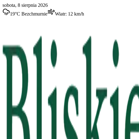
sobota, 8 sierpnia 2026
19
°C
Bezchmurnie
Wiatr:
12
km/h