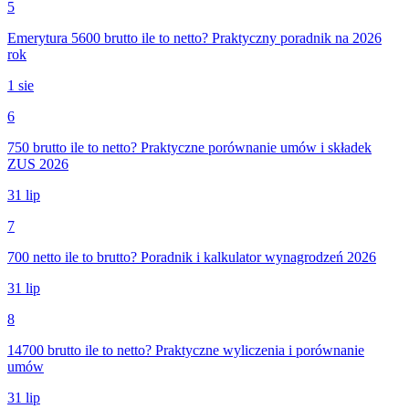
5
Emerytura 5600 brutto ile to netto? Praktyczny poradnik na 2026
rok
1 sie
6
750 brutto ile to netto? Praktyczne porównanie umów i składek
ZUS 2026
31 lip
7
700 netto ile to brutto? Poradnik i kalkulator wynagrodzeń 2026
31 lip
8
14700 brutto ile to netto? Praktyczne wyliczenia i porównanie
umów
31 lip