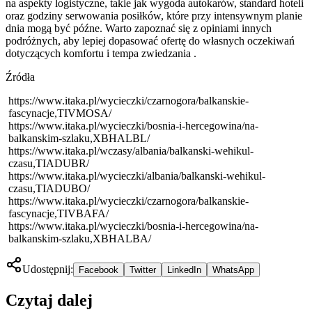
na aspekty logistyczne, takie jak wygoda autokarów, standard hoteli
oraz godziny serwowania posiłków, które przy intensywnym planie
dnia mogą być późne. Warto zapoznać się z opiniami innych
podróżnych, aby lepiej dopasować ofertę do własnych oczekiwań
dotyczących komfortu i tempa zwiedzania
.
Źródła
https://www.itaka.pl/wycieczki/czarnogora/balkanskie-
fascynacje,TIVMOSA/
https://www.itaka.pl/wycieczki/bosnia-i-hercegowina/na-
balkanskim-szlaku,XBHALBL/
https://www.itaka.pl/wczasy/albania/balkanski-wehikul-
czasu,TIADUBR/
https://www.itaka.pl/wycieczki/albania/balkanski-wehikul-
czasu,TIADUBO/
https://www.itaka.pl/wycieczki/czarnogora/balkanskie-
fascynacje,TIVBAFA/
https://www.itaka.pl/wycieczki/bosnia-i-hercegowina/na-
balkanskim-szlaku,XBHALBA/
Udostępnij:
Facebook
Twitter
LinkedIn
WhatsApp
Czytaj dalej