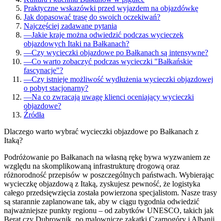
Praktyczne wskazówki przed wyjazdem na objazdówkę
Jak dopasować trasę do swoich oczekiwań?
Najczęściej zadawane pytania
—
Jakie kraje można odwiedzić podczas wycieczek
objazdowych Itaki na Bałkanach?
—
Czy wycieczki objazdowe po Bałkanach są intensywne?
—
Co warto zobaczyć podczas wycieczki "Bałkańskie
fascynacje"?
—
Czy istnieje możliwość wydłużenia wycieczki objazdowej
o pobyt stacjonarny?
—
Na co zwracają uwagę klienci oceniający wycieczki
objazdowe?
Źródła
Dlaczego warto wybrać wycieczki objazdowe po Bałkanach z
Itaką?
Podróżowanie po Bałkanach na własną rękę bywa wyzwaniem ze
względu na skomplikowaną infrastrukturę drogową oraz
różnorodność przepisów w poszczególnych państwach. Wybierając
wycieczkę objazdową z Itaką, zyskujesz pewność, że logistyka
całego przedsięwzięcia została powierzona specjalistom. Nasze trasy
są starannie zaplanowane tak, aby w ciągu tygodnia odwiedzić
najważniejsze punkty regionu – od zabytków UNESCO, takich jak
Berat czy Dubrownik, po malownicze zakątki Czarnogóry i Albanii