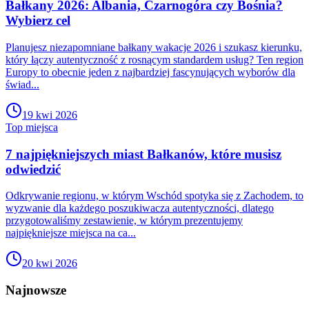
Bałkany 2026: Albania, Czarnogóra czy Bośnia?
Wybierz cel
Planujesz niezapomniane bałkany wakacje 2026 i szukasz kierunku,
który łączy autentyczność z rosnącym standardem usług? Ten region
Europy to obecnie jeden z najbardziej fascynujących wyborów dla
świad...
19 kwi 2026
Top miejsca
7 najpiękniejszych miast Bałkanów, które musisz
odwiedzić
Odkrywanie regionu, w którym Wschód spotyka się z Zachodem, to
wyzwanie dla każdego poszukiwacza autentyczności, dlatego
przygotowaliśmy zestawienie, w którym prezentujemy
najpiękniejsze miejsca na ca...
20 kwi 2026
Najnowsze