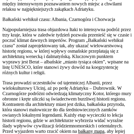
między intensywnym poznawaniem nowych miejsc a chwilami
relaksu w najpiękniejszych zakątkach Adriatyku.
Bałkański wehikuł czasu: Albania, Czarnogóra i Chorwacja
Najpopularniejsza trasa objazdowa Itaki to intensywna podróż przez
trzy kraje, która w zaledwie tydzień pozwala przenieść się w czasie i
poczuć klimat dawnych imperiów. Program „Bałkański wehikuł
czasu” został zaprojektowany tak, aby ukazać wielowarstwową
historię regionu, w której wpływy osmańskie przeplatają się z
architekturą wenecką i dalmatyńską. Kluczowym punktem
wyprawy jest Berat – albańskie „miasto tysiąca okien”, wpisane na
listę UNESCO, które stanowi żywy dowód na koegzystencję
różnych kultur i religii.
Trasa prowadzi uczestników od tajemniczej Albanii, przez
wielokulturowy Ulcinj, aż po perłę Adriatyku – Dubrownik. W
Czarnogórze podróżni odwiedzają klimatyczny Kotor, którego mury
obronne i kręte uliczki są świadectwem burzliwej historii regionu.
Kontrastem dla architektury miast jest dzika, bałkańska przyroda,
która stanowi malownicze tło dla średniowiecznych zamków
owianych lokalnymi legendami. Każdy etap wycieczki to lekcja
historii regionu, gdzie w architekturze wybrzeża widać wyraźne
ślady wpływów cywilizacji śródziemnomorskich i orientalnych.
Przed wyjazdem warto rzucić okiem na
bałkany mapa
, aby lepiej