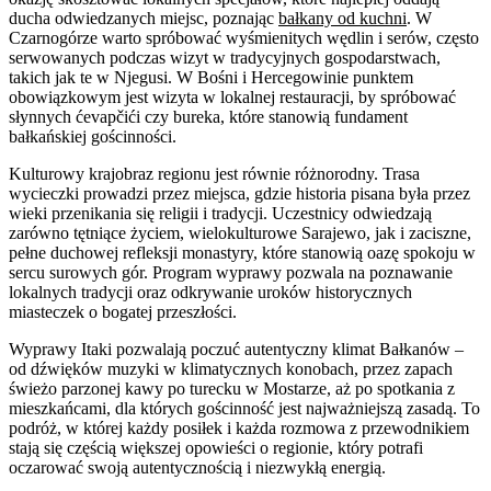
ducha odwiedzanych miejsc, poznając
bałkany od kuchni
. W
Czarnogórze warto spróbować wyśmienitych wędlin i serów, często
serwowanych podczas wizyt w tradycyjnych gospodarstwach,
takich jak te w Njegusi. W Bośni i Hercegowinie punktem
obowiązkowym jest wizyta w lokalnej restauracji, by spróbować
słynnych ćevapčići czy bureka, które stanowią fundament
bałkańskiej gościnności.
Kulturowy krajobraz regionu jest równie różnorodny. Trasa
wycieczki prowadzi przez miejsca, gdzie historia pisana była przez
wieki przenikania się religii i tradycji. Uczestnicy odwiedzają
zarówno tętniące życiem, wielokulturowe Sarajewo, jak i zaciszne,
pełne duchowej refleksji monastyry, które stanowią oazę spokoju w
sercu surowych gór. Program wyprawy pozwala na poznawanie
lokalnych tradycji oraz odkrywanie uroków historycznych
miasteczek o bogatej przeszłości.
Wyprawy Itaki pozwalają poczuć autentyczny klimat Bałkanów –
od dźwięków muzyki w klimatycznych konobach, przez zapach
świeżo parzonej kawy po turecku w Mostarze, aż po spotkania z
mieszkańcami, dla których gościnność jest najważniejszą zasadą. To
podróż, w której każdy posiłek i każda rozmowa z przewodnikiem
stają się częścią większej opowieści o regionie, który potrafi
oczarować swoją autentycznością i niezwykłą energią.