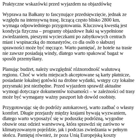
Praktyczne wskazówki przed wyjazdem na objazdówkę
Wyprawa na Bałkany to fascynujące przedsięwzięcie, jednak ze
względu na intensywną trasę, liczącą często blisko 2800 km,
wymaga odpowiedniego przygotowania. Kluczową kwestią jest
kondycja fizyczna – programy objazdowe Itaki są wypełnione
zwiedzaniem, pieszymi wycieczkami po zabytkowych centrach
miast i wspinaczką do monastyrów, co dla osób o słabszej
sprawności może być męczące. Warto pamiętać, że hotele na trasie
nie zawsze posiadają windy, dlatego warto spakować bagaż w
sposób przemyślany.
Planując budżet, należy uwzględnić różnorodność walutową
regionu. Choć w wielu miejscach akceptowane są karty płatnicze,
posiadanie lokalnej gotówki na drobne wydatki, wstępy czy lokalne
przysmaki jest niezbędne. Przed wyjazdem sprawdź aktualne
wymogi dotyczące dokumentów tożsamości – w zależności od trasy
może być wymagany ważny paszport lub dowód osobisty.
Przygotowując się do podróży autokarowej, warto zadbać o własny
komfort. Długie przejazdy między krajami bywają wyzwaniem,
dlatego warto wyposażyć się w poduszkę podróżną, wygodne
obuwie oraz odzież warstwową, która sprawdzi się zarówno w
klimatyzowanym pojeździe, jak i podczas zwiedzania w pełnym
słońcu. Pamiętaj również, że poza Unią Europejską koszty