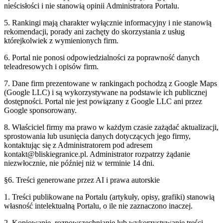
nieścisłości i nie stanowią opinii Administratora Portalu.
5. Rankingi mają charakter wyłącznie informacyjny i nie stanowią
rekomendacji, porady ani zachęty do skorzystania z usług
którejkolwiek z wymienionych firm.
6. Portal nie ponosi odpowiedzialności za poprawność danych
teleadresowych i opisów firm.
7. Dane firm prezentowane w rankingach pochodzą z Google Maps
(Google LLC) i są wykorzystywane na podstawie ich publicznej
dostępności. Portal nie jest powiązany z Google LLC ani przez
Google sponsorowany.
8. Właściciel firmy ma prawo w każdym czasie zażądać aktualizacji,
sprostowania lub usunięcia danych dotyczących jego firmy,
kontaktując się z Administratorem pod adresem
kontakt@
bliskiegranice.pl
. Administrator rozpatrzy żądanie
niezwłocznie, nie później niż w terminie 14 dni.
§6. Treści generowane przez AI i prawa autorskie
1. Treści publikowane na Portalu (artykuły, opisy, grafiki) stanowią
własność intelektualną Portalu, o ile nie zaznaczono inaczej.
2. Kopiowanie, rozpowszechnianie lub wykorzystywanie treści