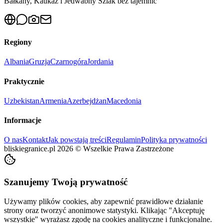
Bałkany, Kaukaz i Jedwabny Szlak bez tajemnic
Regiony
Albania
Gruzja
Czarnogóra
Jordania
Praktycznie
Uzbekistan
Armenia
Azerbejdżan
Macedonia
Informacje
O nas
Kontakt
Jak powstają treści
Regulamin
Polityka prywatności
bliskiegranice.pl
2026
©
Wszelkie Prawa Zastrzeżone
Szanujemy Twoją prywatność
Używamy plików cookies, aby zapewnić prawidłowe działanie
strony oraz tworzyć anonimowe statystyki. Klikając "Akceptuję
wszystkie" wyrażasz zgodę na cookies analityczne i funkcjonalne.