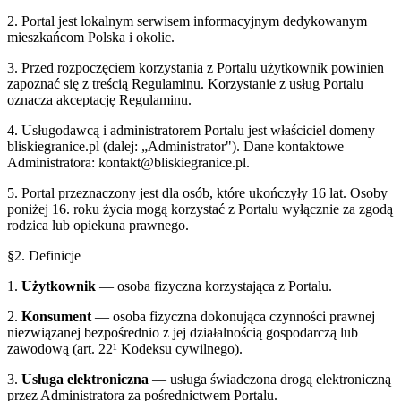
2. Portal jest lokalnym serwisem informacyjnym dedykowanym
mieszkańcom
Polska
i okolic.
3. Przed rozpoczęciem korzystania z Portalu użytkownik powinien
zapoznać się z treścią Regulaminu. Korzystanie z usług Portalu
oznacza akceptację Regulaminu.
4. Usługodawcą i administratorem Portalu jest właściciel domeny
bliskiegranice.pl
(dalej: „Administrator"). Dane kontaktowe
Administratora: kontakt@
bliskiegranice.pl
.
5. Portal przeznaczony jest dla osób, które ukończyły 16 lat. Osoby
poniżej 16. roku życia mogą korzystać z Portalu wyłącznie za zgodą
rodzica lub opiekuna prawnego.
§2. Definicje
1.
Użytkownik
— osoba fizyczna korzystająca z Portalu.
2.
Konsument
— osoba fizyczna dokonująca czynności prawnej
niezwiązanej bezpośrednio z jej działalnością gospodarczą lub
zawodową (art. 22¹ Kodeksu cywilnego).
3.
Usługa elektroniczna
— usługa świadczona drogą elektroniczną
przez Administratora za pośrednictwem Portalu.