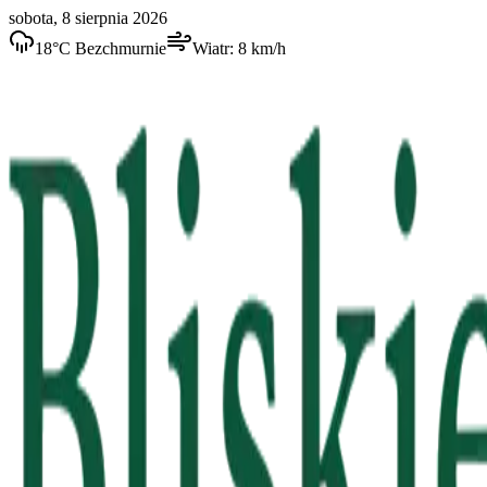
sobota, 8 sierpnia 2026
18
°C
Bezchmurnie
Wiatr:
8
km/h