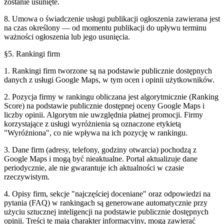
zostanie usunięte.
8. Umowa o świadczenie usługi publikacji ogłoszenia zawierana jest
na czas określony — od momentu publikacji do upływu terminu
ważności ogłoszenia lub jego usunięcia.
§5. Rankingi firm
1. Rankingi firm tworzone są na podstawie publicznie dostępnych
danych z usługi Google Maps, w tym ocen i opinii użytkowników.
2. Pozycja firmy w rankingu obliczana jest algorytmicznie (Ranking
Score) na podstawie publicznie dostępnej oceny Google Maps i
liczby opinii. Algorytm nie uwzględnia płatnej promocji. Firmy
korzystające z usługi wyróżnienia są oznaczone etykietą
"Wyróżniona", co nie wpływa na ich pozycję w rankingu.
3. Dane firm (adresy, telefony, godziny otwarcia) pochodzą z
Google Maps i mogą być nieaktualne. Portal aktualizuje dane
periodycznie, ale nie gwarantuje ich aktualności w czasie
rzeczywistym.
4. Opisy firm, sekcje "najczęściej doceniane" oraz odpowiedzi na
pytania (FAQ) w rankingach są generowane automatycznie przy
użyciu sztucznej inteligencji na podstawie publicznie dostępnych
opinii. Treści te mają charakter informacyjny, mogą zawierać