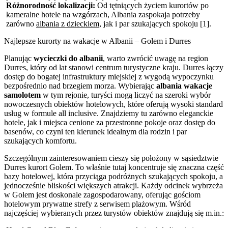
Różnorodność lokalizacji:
Od tętniących życiem kurortów po
kameralne hotele na wzgórzach, Albania zaspokaja potrzeby
zarówno
albania z dzieckiem
, jak i par szukających spokoju [1].
Najlepsze kurorty na wakacje w Albanii – Golem i Durres
Planując
wycieczki do albanii
, warto zwrócić uwagę na region
Durres, który od lat stanowi centrum turystyczne kraju. Durres łączy
dostęp do bogatej infrastruktury miejskiej z wygodą wypoczynku
bezpośrednio nad brzegiem morza. Wybierając
albania wakacje
samolotem
w tym rejonie, turyści mogą liczyć na szeroki wybór
nowoczesnych obiektów hotelowych, które oferują wysoki standard
usług w formule all inclusive. Znajdziemy tu zarówno eleganckie
hotele, jak i miejsca cenione za przestronne pokoje oraz dostęp do
basenów, co czyni ten kierunek idealnym dla rodzin i par
szukających komfortu.
Szczególnym zainteresowaniem cieszy się położony w sąsiedztwie
Durres kurort Golem. To właśnie tutaj koncentruje się znaczna część
bazy hotelowej, która przyciąga podróżnych szukających spokoju, a
jednocześnie bliskości większych atrakcji. Każdy odcinek wybrzeża
w Golem jest doskonale zagospodarowany, oferując gościom
hotelowym prywatne strefy z serwisem plażowym. Wśród
najczęściej wybieranych przez turystów obiektów znajdują się m.in.: