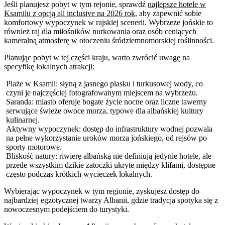
Jeśli planujesz pobyt w tym rejonie, sprawdź
najlepsze hotele w
Ksamilu z opcją all inclusive na 2026 rok
, aby zapewnić sobie
komfortowy wypoczynek w rajskiej scenerii. Wybrzeże jońskie to
również raj dla miłośników nurkowania oraz osób ceniących
kameralną atmosferę w otoczeniu śródziemnomorskiej roślinności.
Planując pobyt w tej części kraju, warto zwrócić uwagę na
specyfikę lokalnych atrakcji:
Plaże w Ksamil: słyną z jasnego piasku i turkusowej wody, co
czyni je najczęściej fotografowanym miejscem na wybrzeżu.
Saranda: miasto oferuje bogate życie nocne oraz liczne tawerny
serwujące świeże owoce morza, typowe dla albańskiej kultury
kulinarnej.
Aktywny wypoczynek: dostęp do infrastruktury wodnej pozwala
na pełne wykorzystanie uroków morza jońskiego, od rejsów po
sporty motorowe.
Bliskość natury: riwierę albańską nie definiują jedynie hotele, ale
przede wszystkim dzikie zatoczki ukryte między klifami, dostępne
często podczas krótkich wycieczek lokalnych.
Wybierając wypoczynek w tym regionie, zyskujesz dostęp do
najbardziej egzotycznej twarzy Albanii, gdzie tradycja spotyka się z
nowoczesnym podejściem do turystyki.