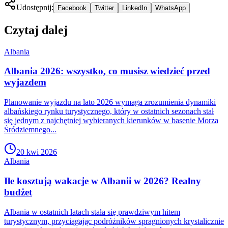
Udostępnij:
Facebook
Twitter
LinkedIn
WhatsApp
Czytaj dalej
Albania
Albania 2026: wszystko, co musisz wiedzieć przed
wyjazdem
Planowanie wyjazdu na lato 2026 wymaga zrozumienia dynamiki
albańskiego rynku turystycznego, który w ostatnich sezonach stał
się jednym z najchętniej wybieranych kierunków w basenie Morza
Śródziemnego...
20 kwi 2026
Albania
Ile kosztują wakacje w Albanii w 2026? Realny
budżet
Albania w ostatnich latach stała się prawdziwym hitem
turystycznym, przyciągając podróżników spragnionych krystalicznie