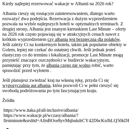
Kiedy najlepiej rezerwować wakacje w Albanii na 2026 rok?
Albania cieszy się rosnącym zainteresowaniem, dlatego warto
rozważyć dwa podejścia. Rezerwacja z dużym wyprzedzeniem
pozwala na wybór najlepszych hoteli w optymalnych terminach. Z
drugiej strony, Albania jest znanym kierunkiem Last Minute – oferty
na 2026 rok często pojawiają się w atrakcyjnych cenach nawet z
krótkim wyprzedzeniem
czy albania jest bezpieczna dla polaków
.
Jeśli zależy Ci na konkretnym hotelu, takim jak popularne obiekty w
Golem, lepiej nie czekać do ostatniej chwili. Jeśli jednak jesteś
elastyczny co do terminu i lokalizacji, promocje Last Minute mogą
przynieść znaczące oszczędności w budżecie wakacyjnym,
pamiętając przy tym, że
albania czego nie wolno
robić, warto
sprawdzić przed wylotem .
Jeśli planujesz zwiedzać kraj na własną rękę, przyda Ci się
wypozyczalnia aut albania
, która pozwoli Ci w pełni cieszyć się
swobodą podróżowania po tym fascynującym kraju.
Źródła
https://www.itaka.pl/all-inclusive/albania/
https://www.wakacje.pl/wczasy/albania/?
firstminute&srsltid=AfmBOor8yvMqbukdrCY42DbcKnJhLQ50