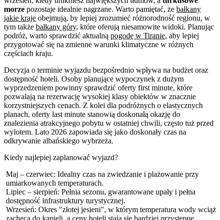
wrzesień, kiedy unikniesz największych tłumów, a
turkusowe
morze
pozostaje idealnie nagrzane. Warto pamiętać, że
bałkany
jakie kraje
obejmują, by lepiej zrozumieć różnorodność regionu, w
tym także
bałkany góry
, które oferują niesamowite widoki. Planując
podróż, warto sprawdzić aktualną
pogodę w Tiranie
, aby lepiej
przygotować się na zmienne warunki klimatyczne w różnych
częściach kraju.
Decyzja o terminie wyjazdu bezpośrednio wpływa na budżet oraz
dostępność hoteli. Osoby planujące wypoczynek z dużym
wyprzedzeniem powinny sprawdzić oferty first minute, które
pozwalają na rezerwację wysokiej klasy obiektów w znacznie
korzystniejszych cenach. Z kolei dla podróżnych o elastycznych
planach, oferty last minute stanowią doskonałą okazję do
znalezienia atrakcyjnego pobytu w ostatniej chwili, często tuż przed
wylotem. Lato 2026 zapowiada się jako doskonały czas na
odkrywanie albańskiego wybrzeża.
Kiedy najlepiej zaplanować wyjazd?
Maj – czerwiec: Idealny czas na zwiedzanie i plażowanie przy
umiarkowanych temperaturach.
Lipiec – sierpień: Pełnia sezonu, gwarantowane upały i pełna
dostępność infrastruktury turystycznej.
Wrzesień: Okres "złotej jesieni", w którym temperatura wody wciąż
zachęca do kąpieli, a ceny hoteli stają się bardziej przystępne.