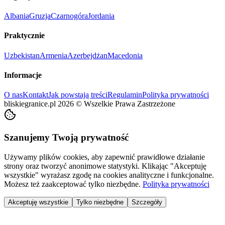
Albania
Gruzja
Czarnogóra
Jordania
Praktycznie
Uzbekistan
Armenia
Azerbejdżan
Macedonia
Informacje
O nas
Kontakt
Jak powstają treści
Regulamin
Polityka prywatności
bliskiegranice.pl
2026
©
Wszelkie Prawa Zastrzeżone
Szanujemy Twoją prywatność
Używamy plików cookies, aby zapewnić prawidłowe działanie
strony oraz tworzyć anonimowe statystyki. Klikając "Akceptuję
wszystkie" wyrażasz zgodę na cookies analityczne i funkcjonalne.
Możesz też zaakceptować tylko niezbędne.
Polityka prywatności
Akceptuję wszystkie
Tylko niezbędne
Szczegóły