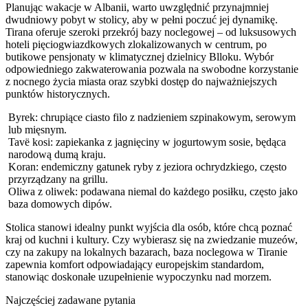
Planując wakacje w Albanii, warto uwzględnić przynajmniej
dwudniowy pobyt w stolicy, aby w pełni poczuć jej dynamikę.
Tirana oferuje szeroki przekrój bazy noclegowej – od luksusowych
hoteli pięciogwiazdkowych zlokalizowanych w centrum, po
butikowe pensjonaty w klimatycznej dzielnicy Blloku. Wybór
odpowiedniego zakwaterowania pozwala na swobodne korzystanie
z nocnego życia miasta oraz szybki dostęp do najważniejszych
punktów historycznych.
Byrek: chrupiące ciasto filo z nadzieniem szpinakowym, serowym
lub mięsnym.
Tavë kosi: zapiekanka z jagnięciny w jogurtowym sosie, będąca
narodową dumą kraju.
Koran: endemiczny gatunek ryby z jeziora ochrydzkiego, często
przyrządzany na grillu.
Oliwa z oliwek: podawana niemal do każdego posiłku, często jako
baza domowych dipów.
Stolica stanowi idealny punkt wyjścia dla osób, które chcą poznać
kraj od kuchni i kultury. Czy wybierasz się na zwiedzanie muzeów,
czy na zakupy na lokalnych bazarach, baza noclegowa w Tiranie
zapewnia komfort odpowiadający europejskim standardom,
stanowiąc doskonałe uzupełnienie wypoczynku nad morzem.
Najczęściej zadawane pytania