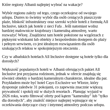
Które regiony Albanii najlepiej wybrać na wakacje?
Wybór regionu zależy od tego, czego oczekujesz od swojego
urlopu. Durres to świetny wybór dla osób ceniących piaszczyste
plaże, bliskość infrastruktury oraz szeroki wybór hoteli z formułą All
Inclusive, takich jak hotele z sieci Fafa . Jeśli natomiast wolisz
bardziej malownicze krajobrazy i kameralną atmosferę, warto
rozważyć Wlorę. Znajdziesz tam hotele położone na wzgórzach z
pięknymi widokami lub obiekty z bezpośrednim dostępem do plaży
i pełnym serwisem, co jest idealnym rozwiązaniem dla osób
szukających relaksu w spokojniejszym otoczeniu .
Czy w albańskich hotelach All Inclusive dostępne są hotele tylko dla
dorosłych?
Większość popularnych hoteli w Albanii oferujących pakiet All
Inclusive jest przyjazna rodzinom, jednak w ofercie znajdują się
również obiekty o bardziej kameralnym charakterze, idealne dla par.
Przykładem może być hotel Cayo Exclusive we Wlorze, który
dysponuje zaledwie 31 pokojami, co zapewnia znacznie większą
prywatność i spokój niż w dużych resortach . Planując wyjazd w
2026 roku, warto filtrować oferty pod kątem "kameralny" lub "tylko
dla dorosłych", aby znaleźć miejsce najlepiej wpisujące się w
oczekiwania dotyczące ciszy i intymnej atmosfery podczas urlopu.