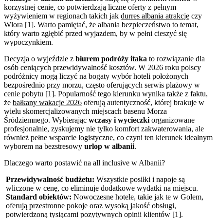
korzystnej cenie, co potwierdzają liczne oferty z pełnym
wyżywieniem w regionach takich jak
durres albania atrakcje
czy
Wlora [1]. Warto pamiętać, że
albania bezpieczeństwo
to temat,
który warto zgłębić przed wyjazdem, by w pełni cieszyć się
wypoczynkiem.
Decyzja o wyjeździe z
biurem podróży itaka
to rozwiązanie dla
osób ceniących przewidywalność kosztów. W 2026 roku polscy
podróżnicy mogą liczyć na bogaty wybór hoteli położonych
bezpośrednio przy morzu, często oferujących serwis plażowy w
cenie pobytu [1]. Popularność tego kierunku wynika także z faktu,
że
bałkany wakacje 2026
oferują autentyczność, której brakuje w
wielu skomercjalizowanych miejscach basenu Morza
Śródziemnego. Wybierając
wczasy i wycieczki
organizowane
profesjonalnie, zyskujemy nie tylko komfort zakwaterowania, ale
również pełne wsparcie logistyczne, co czyni ten kierunek idealnym
wyborem na bezstresowy
urlop w albanii
.
Dlaczego warto postawić na all inclusive w Albanii?
Przewidywalność budżetu:
Wszystkie posiłki i napoje są
wliczone w cenę, co eliminuje dodatkowe wydatki na miejscu.
Standard obiektów:
Nowoczesne hotele, takie jak te w Golem,
oferują przestronne pokoje oraz wysoką jakość obsługi,
potwierdzoną tysiącami pozytywnych opinii klientów [1].