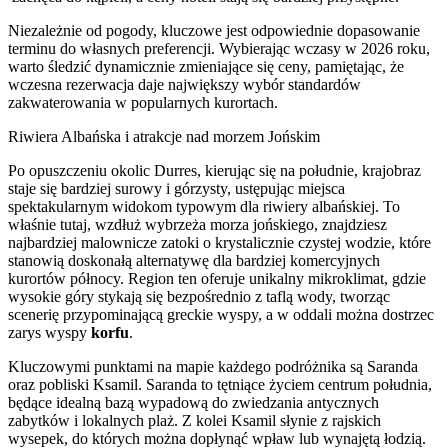
Niezależnie od pogody, kluczowe jest odpowiednie dopasowanie
terminu do własnych preferencji. Wybierając wczasy w 2026 roku,
warto śledzić dynamicznie zmieniające się ceny, pamiętając, że
wczesna rezerwacja daje największy wybór standardów
zakwaterowania w popularnych kurortach.
Riwiera Albańska i atrakcje nad morzem Jońskim
Po opuszczeniu okolic Durres, kierując się na południe, krajobraz
staje się bardziej surowy i górzysty, ustępując miejsca
spektakularnym widokom typowym dla riwiery albańskiej. To
właśnie tutaj, wzdłuż wybrzeża morza jońskiego, znajdziesz
najbardziej malownicze zatoki o krystalicznie czystej wodzie, które
stanowią doskonałą alternatywę dla bardziej komercyjnych
kurortów północy. Region ten oferuje unikalny mikroklimat, gdzie
wysokie góry stykają się bezpośrednio z taflą wody, tworząc
scenerię przypominającą greckie wyspy, a w oddali można dostrzec
zarys wyspy
korfu
.
Kluczowymi punktami na mapie każdego podróżnika są Saranda
oraz pobliski Ksamil. Saranda to tętniące życiem centrum południa,
będące idealną bazą wypadową do zwiedzania antycznych
zabytków i lokalnych plaż. Z kolei Ksamil słynie z rajskich
wysepek, do których można dopłynąć wpław lub wynajętą łodzią.