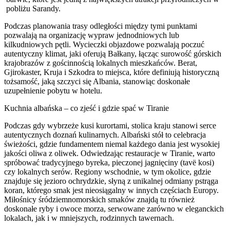
pobliżu Sarandy.
Podczas planowania trasy odległości między tymi punktami
pozwalają na organizację wypraw jednodniowych lub
kilkudniowych pętli. Wycieczki objazdowe pozwalają poczuć
autentyczny klimat, jaki oferują Bałkany, łącząc surowość górskich
krajobrazów z gościnnością lokalnych mieszkańców. Berat,
Gjirokaster, Kruja i Szkodra to miejsca, które definiują historyczną
tożsamość, jaką szczyci się Albania, stanowiąc doskonałe
uzupełnienie pobytu w hotelu.
Kuchnia albańska – co zjeść i gdzie spać w Tiranie
Podczas gdy wybrzeże kusi kurortami, stolica kraju stanowi serce
autentycznych doznań kulinarnych. Albański stół to celebracja
świeżości, gdzie fundamentem niemal każdego dania jest wysokiej
jakości oliwa z oliwek. Odwiedzając restauracje w Tiranie, warto
spróbować tradycyjnego byreka, pieczonej jagnięciny (tavë kosi)
czy lokalnych serów. Regiony wschodnie, w tym okolice, gdzie
znajduje się jezioro ochrydzkie, słyną z unikalnej odmiany pstrąga
koran, którego smak jest nieosiągalny w innych częściach Europy.
Miłośnicy śródziemnomorskich smaków znajdą tu również
doskonałe ryby i owoce morza, serwowane zarówno w eleganckich
lokalach, jak i w mniejszych, rodzinnych tawernach.