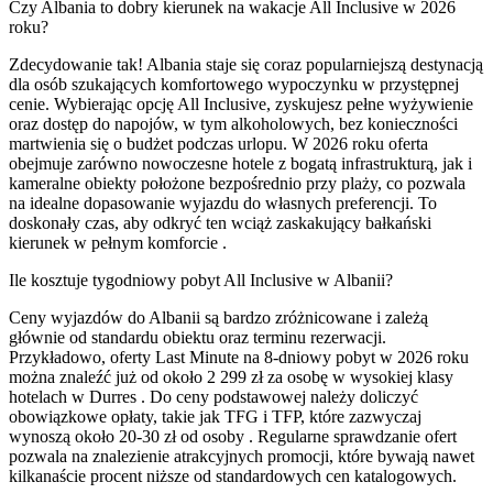
Czy Albania to dobry kierunek na wakacje All Inclusive w 2026
roku?
Zdecydowanie tak! Albania staje się coraz popularniejszą destynacją
dla osób szukających komfortowego wypoczynku w przystępnej
cenie. Wybierając opcję All Inclusive, zyskujesz pełne wyżywienie
oraz dostęp do napojów, w tym alkoholowych, bez konieczności
martwienia się o budżet podczas urlopu. W 2026 roku oferta
obejmuje zarówno nowoczesne hotele z bogatą infrastrukturą, jak i
kameralne obiekty położone bezpośrednio przy plaży, co pozwala
na idealne dopasowanie wyjazdu do własnych preferencji. To
doskonały czas, aby odkryć ten wciąż zaskakujący bałkański
kierunek w pełnym komforcie .
Ile kosztuje tygodniowy pobyt All Inclusive w Albanii?
Ceny wyjazdów do Albanii są bardzo zróżnicowane i zależą
głównie od standardu obiektu oraz terminu rezerwacji.
Przykładowo, oferty Last Minute na 8-dniowy pobyt w 2026 roku
można znaleźć już od około 2 299 zł za osobę w wysokiej klasy
hotelach w Durres . Do ceny podstawowej należy doliczyć
obowiązkowe opłaty, takie jak TFG i TFP, które zazwyczaj
wynoszą około 20-30 zł od osoby . Regularne sprawdzanie ofert
pozwala na znalezienie atrakcyjnych promocji, które bywają nawet
kilkanaście procent niższe od standardowych cen katalogowych.