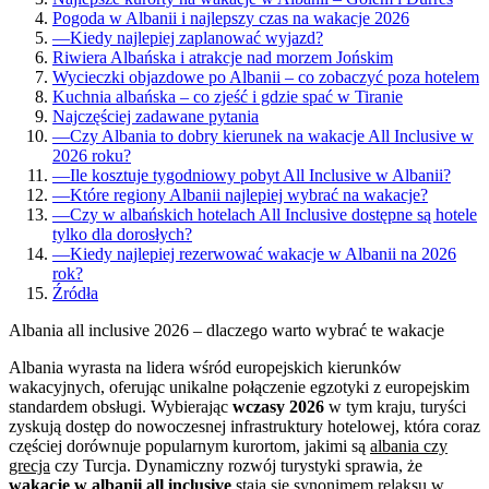
Pogoda w Albanii i najlepszy czas na wakacje 2026
—
Kiedy najlepiej zaplanować wyjazd?
Riwiera Albańska i atrakcje nad morzem Jońskim
Wycieczki objazdowe po Albanii – co zobaczyć poza hotelem
Kuchnia albańska – co zjeść i gdzie spać w Tiranie
Najczęściej zadawane pytania
—
Czy Albania to dobry kierunek na wakacje All Inclusive w
2026 roku?
—
Ile kosztuje tygodniowy pobyt All Inclusive w Albanii?
—
Które regiony Albanii najlepiej wybrać na wakacje?
—
Czy w albańskich hotelach All Inclusive dostępne są hotele
tylko dla dorosłych?
—
Kiedy najlepiej rezerwować wakacje w Albanii na 2026
rok?
Źródła
Albania all inclusive 2026 – dlaczego warto wybrać te wakacje
Albania wyrasta na lidera wśród europejskich kierunków
wakacyjnych, oferując unikalne połączenie egzotyki z europejskim
standardem obsługi. Wybierając
wczasy 2026
w tym kraju, turyści
zyskują dostęp do nowoczesnej infrastruktury hotelowej, która coraz
częściej dorównuje popularnym kurortom, jakimi są
albania czy
grecja
czy Turcja. Dynamiczny rozwój turystyki sprawia, że
wakacje w albanii all inclusive
stają się synonimem relaksu w