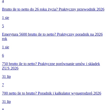
4
Brutto ile to netto do 26 roku życia? Praktyczny przewodnik 2026
1 sie
5
Emerytura 5600 brutto ile to netto? Praktyczny poradnik na 2026
rok
1 sie
6
750 brutto ile to netto? Praktyczne porównanie umów i składek
ZUS 2026
31 lip
7
700 netto ile to brutto? Poradnik i kalkulator wynagrodzeń 2026
31 lip
8