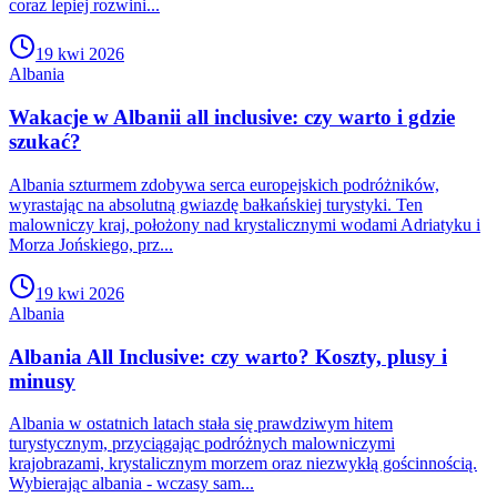
coraz lepiej rozwini...
19 kwi 2026
Albania
Wakacje w Albanii all inclusive: czy warto i gdzie
szukać?
Albania szturmem zdobywa serca europejskich podróżników,
wyrastając na absolutną gwiazdę bałkańskiej turystyki. Ten
malowniczy kraj, położony nad krystalicznymi wodami Adriatyku i
Morza Jońskiego, prz...
19 kwi 2026
Albania
Albania All Inclusive: czy warto? Koszty, plusy i
minusy
Albania w ostatnich latach stała się prawdziwym hitem
turystycznym, przyciągając podróżnych malowniczymi
krajobrazami, krystalicznym morzem oraz niezwykłą gościnnością.
Wybierając albania - wczasy sam...