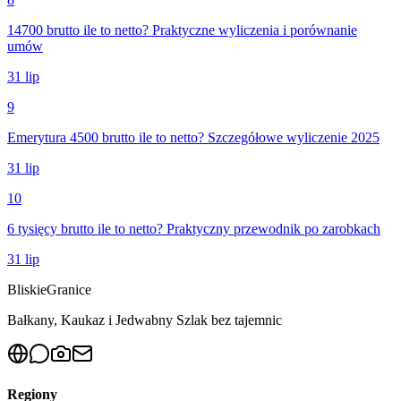
14700 brutto ile to netto? Praktyczne wyliczenia i porównanie
umów
31 lip
9
Emerytura 4500 brutto ile to netto? Szczegółowe wyliczenie 2025
31 lip
10
6 tysięcy brutto ile to netto? Praktyczny przewodnik po zarobkach
31 lip
Bliskie
Granice
Bałkany, Kaukaz i Jedwabny Szlak bez tajemnic
Regiony