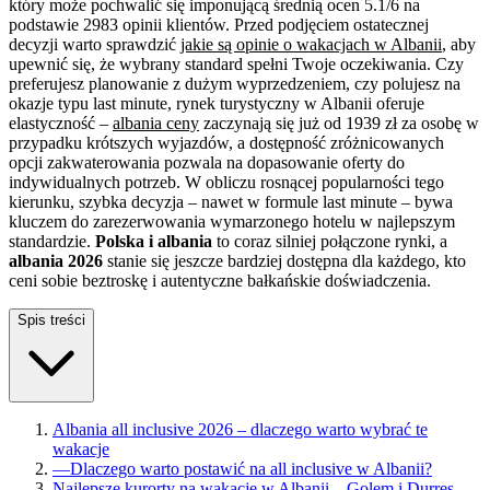
który może pochwalić się imponującą średnią ocen 5.1/6 na
podstawie 2983 opinii klientów. Przed podjęciem ostatecznej
decyzji warto sprawdzić
jakie są opinie o wakacjach w Albanii
, aby
upewnić się, że wybrany standard spełni Twoje oczekiwania. Czy
preferujesz planowanie z dużym wyprzedzeniem, czy polujesz na
okazje typu last minute, rynek turystyczny w Albanii oferuje
elastyczność –
albania ceny
zaczynają się już od 1939 zł za osobę w
przypadku krótszych wyjazdów, a dostępność zróżnicowanych
opcji zakwaterowania pozwala na dopasowanie oferty do
indywidualnych potrzeb. W obliczu rosnącej popularności tego
kierunku, szybka decyzja – nawet w formule last minute – bywa
kluczem do zarezerwowania wymarzonego hotelu w najlepszym
standardzie.
Polska i albania
to coraz silniej połączone rynki, a
albania 2026
stanie się jeszcze bardziej dostępna dla każdego, kto
ceni sobie beztroskę i autentyczne bałkańskie doświadczenia.
Spis treści
Albania all inclusive 2026 – dlaczego warto wybrać te
wakacje
—
Dlaczego warto postawić na all inclusive w Albanii?
Najlepsze kurorty na wakacje w Albanii – Golem i Durres