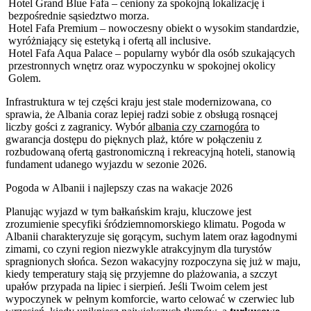
Hotel Grand Blue Fafa – ceniony za spokojną lokalizację i
bezpośrednie sąsiedztwo morza.
Hotel Fafa Premium – nowoczesny obiekt o wysokim standardzie,
wyróżniający się estetyką i ofertą all inclusive.
Hotel Fafa Aqua Palace – popularny wybór dla osób szukających
przestronnych wnętrz oraz wypoczynku w spokojnej okolicy
Golem.
Infrastruktura w tej części kraju jest stale modernizowana, co
sprawia, że Albania coraz lepiej radzi sobie z obsługą rosnącej
liczby gości z zagranicy. Wybór
albania czy czarnogóra
to
gwarancja dostępu do pięknych plaż, które w połączeniu z
rozbudowaną ofertą gastronomiczną i rekreacyjną hoteli, stanowią
fundament udanego wyjazdu w sezonie 2026.
Pogoda w Albanii i najlepszy czas na wakacje 2026
Planując wyjazd w tym bałkańskim kraju, kluczowe jest
zrozumienie specyfiki śródziemnomorskiego klimatu. Pogoda w
Albanii charakteryzuje się gorącym, suchym latem oraz łagodnymi
zimami, co czyni region niezwykle atrakcyjnym dla turystów
spragnionych słońca. Sezon wakacyjny rozpoczyna się już w maju,
kiedy temperatury stają się przyjemne do plażowania, a szczyt
upałów przypada na lipiec i sierpień. Jeśli Twoim celem jest
wypoczynek w pełnym komforcie, warto celować w czerwiec lub