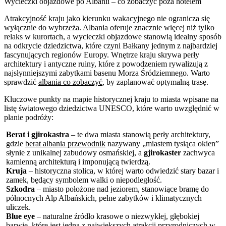
Wycieczki objazdowe po Albanii – co zobaczyć poza hotelem
Atrakcyjność kraju jako kierunku wakacyjnego nie ogranicza się
wyłącznie do wybrzeża. Albania oferuje znacznie więcej niż tylko
relaks w kurortach, a wycieczki objazdowe stanowią idealny sposób
na odkrycie dziedzictwa, które czyni Bałkany jednym z najbardziej
fascynujących regionów Europy. Wnętrze kraju skrywa perły
architektury i antyczne ruiny, które z powodzeniem rywalizują z
najsłynniejszymi zabytkami basenu Morza Śródziemnego. Warto
sprawdzić
albania co zobaczyć
, by zaplanować optymalną trasę.
Kluczowe punkty na mapie historycznej kraju to miasta wpisane na
listę światowego dziedzictwa UNESCO, które warto uwzględnić w
planie podróży:
Berat i gjirokastra
– te dwa miasta stanowią perły architektury,
gdzie
berat albania przewodnik
nazywany „miastem tysiąca okien”
słynie z unikalnej zabudowy osmańskiej, a
gjirokaster
zachwyca
kamienną architekturą i imponującą twierdzą.
Kruja
– historyczna stolica, w której warto odwiedzić stary bazar i
zamek, będący symbolem walki o niepodległość.
Szkodra
– miasto położone nad jeziorem, stanowiące bramę do
północnych Alp Albańskich, pełne zabytków i klimatycznych
uliczek.
Blue eye
– naturalne źródło krasowe o niezwykłej, głębokiej
barwie, które jest jedną z największych atrakcji przyrodniczych w