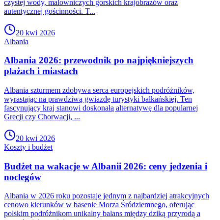
czystej wody, malowniczych górskich krajobrazów oraz
autentycznej gościnności. T...
20 kwi 2026
Albania
Albania 2026: przewodnik po najpiękniejszych
plażach i miastach
Albania szturmem zdobywa serca europejskich podróżników,
wyrastając na prawdziwą gwiazdę turystyki bałkańskiej. Ten
fascynujący kraj stanowi doskonałą alternatywę dla popularnej
Grecji czy Chorwacji, ...
20 kwi 2026
Koszty i budżet
Budżet na wakacje w Albanii 2026: ceny jedzenia i
noclegów
Albania w 2026 roku pozostaje jednym z najbardziej atrakcyjnych
cenowo kierunków w basenie Morza Śródziemnego, oferując
polskim podróżnikom unikalny balans między dziką przyrodą a