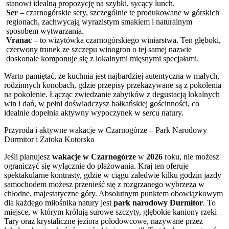
stanowi idealną propozycję na szybki, sycący lunch.
Ser
– czarnogórskie sery, szczególnie te produkowane w górskich
regionach, zachwycają wyrazistym smakiem i naturalnym
sposobem wytwarzania.
Vranac
– to wizytówka czarnogórskiego winiarstwa. Ten głęboki,
czerwony trunek ze szczepu winogron o tej samej nazwie
doskonale komponuje się z lokalnymi mięsnymi specjałami.
Warto pamiętać, że kuchnia jest najbardziej autentyczna w małych,
rodzinnych konobach, gdzie przepisy przekazywane są z pokolenia
na pokolenie. Łącząc zwiedzanie zabytków z degustacją lokalnych
win i dań, w pełni doświadczysz bałkańskiej gościnności, co
idealnie dopełnia aktywny wypoczynek w sercu natury.
Przyroda i aktywne wakacje w Czarnogórze – Park Narodowy
Durmitor i Zatoka Kotorska
Jeśli planujesz
wakacje w Czarnogórze
w
2026
roku, nie możesz
ograniczyć się wyłącznie do plażowania. Kraj ten oferuje
spektakularne kontrasty, gdzie w ciągu zaledwie kilku godzin jazdy
samochodem możesz przenieść się z rozgrzanego wybrzeża w
chłodne, majestatyczne góry. Absolutnym punktem obowiązkowym
dla każdego miłośnika natury jest
park narodowy
Durmitor
. To
miejsce, w którym królują surowe szczyty, głębokie kaniony rzeki
Tary oraz krystaliczne jeziora polodowcowe, nazywane przez