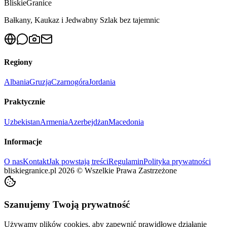
Bliskie
Granice
Bałkany, Kaukaz i Jedwabny Szlak bez tajemnic
Regiony
Albania
Gruzja
Czarnogóra
Jordania
Praktycznie
Uzbekistan
Armenia
Azerbejdżan
Macedonia
Informacje
O nas
Kontakt
Jak powstają treści
Regulamin
Polityka prywatności
bliskiegranice.pl
2026
©
Wszelkie Prawa Zastrzeżone
Szanujemy Twoją prywatność
Używamy plików cookies, aby zapewnić prawidłowe działanie