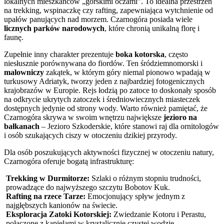
lokalnych mieszkańców „górskimi oczami”. To idealna przestrzeń
na trekking, wspinaczkę czy rafting, zapewniająca wytchnienie od
upałów panujących nad morzem. Czarnogóra posiada wiele
licznych parków narodowych
, które chronią unikalną florę i
faunę.
Zupełnie inny charakter prezentuje
boka kotorska
, często
niesłusznie porównywana do fiordów. Ten śródziemnomorski i
malowniczy
zakątek, w którym góry niemal pionowo wpadają w
turkusowy Adriatyk, tworzy jeden z najbardziej fotogenicznych
krajobrazów w Europie. Rejs łodzią po zatoce to doskonały sposób
na odkrycie ukrytych zatoczek i średniowiecznych miasteczek
dostępnych jedynie od strony wody. Warto również pamiętać, że
Czarnogóra skrywa w swoim wnętrzu największe
jezioro na
bałkanach
– Jezioro Szkoderskie, które stanowi raj dla ornitologów
i osób szukających ciszy w otoczeniu dzikiej przyrody.
Dla osób poszukujących aktywności fizycznej w otoczeniu natury,
Czarnogóra oferuje bogatą infrastrukturę:
Trekking w Durmitorze:
Szlaki o różnym stopniu trudności,
prowadzące do najwyższego szczytu Bobotov Kuk.
Rafting na rzece Tarze:
Emocjonujący spływ jednym z
najgłębszych kanionów na świecie.
Eksploracja Zatoki Kotorskiej:
Zwiedzanie Kotoru i Perastu,
połączone z kąpielami w krystalicznie czystej wodzie.