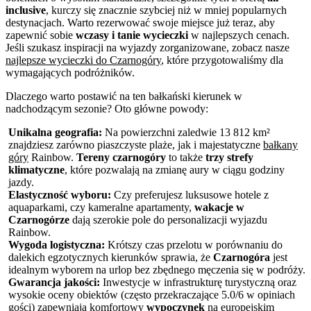
inclusive
, kurczy się znacznie szybciej niż w mniej popularnych
destynacjach. Warto rezerwować swoje miejsce już teraz, aby
zapewnić sobie
wczasy i tanie wycieczki
w najlepszych cenach.
Jeśli szukasz inspiracji na wyjazdy zorganizowane, zobacz nasze
najlepsze wycieczki do Czarnogóry
, które przygotowaliśmy dla
wymagających podróżników.
Dlaczego warto postawić na ten bałkański kierunek w
nadchodzącym sezonie? Oto główne powody:
Unikalna geografia:
Na powierzchni zaledwie 13 812 km²
znajdziesz zarówno piaszczyste plaże, jak i majestatyczne
bałkany
góry
Rainbow.
Tereny czarnogóry
to także
trzy strefy
klimatyczne
, które pozwalają na zmianę aury w ciągu godziny
jazdy.
Elastyczność wyboru:
Czy preferujesz luksusowe hotele z
aquaparkami, czy kameralne apartamenty,
wakacje w
Czarnogórze
dają szerokie pole do personalizacji wyjazdu
Rainbow.
Wygoda logistyczna:
Krótszy czas przelotu w porównaniu do
dalekich egzotycznych kierunków sprawia, że
Czarnogóra
jest
idealnym wyborem na urlop bez zbędnego męczenia się w podróży.
Gwarancja jakości:
Inwestycje w infrastrukturę turystyczną oraz
wysokie oceny obiektów (często przekraczające 5.0/6 w opiniach
gości) zapewniają komfortowy
wypoczynek
na europejskim