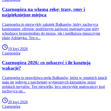
Czarnogóra na własną rękę: trasy, ceny i
najpiękniejsze miejsca
Czarnogóra to niezwykły zakątek Bałkanów, który zachwyca
kontrastami, oferując podróżnym zarówno majestatyczne góry
schodzące bezpośrednio do morza, jak i najdłuższą piaszczystą
plażę Adriatyku. Ten n...
19 kwi 2026
Czarnogóra
Czarnogóra 2026: co zobaczyć i ile kosztują
wakacje?
Czarnogóra to prawdziwa perła Bałkanów, która w ostatnich latach
stała się jednym z najchętniej wybieranych kierunków przez
polskich turystów. Ten niewielki, lecz niezwykle malowniczy kraj
zachwyca un...
20 kwi 2026
Czarnogóra