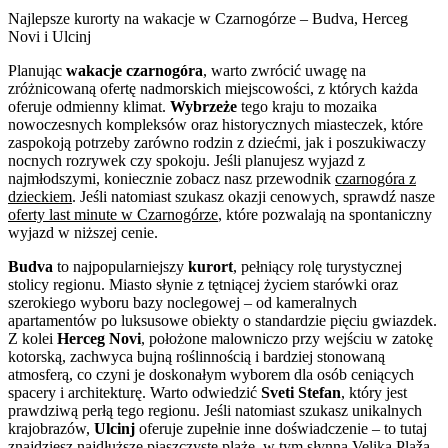
Najlepsze kurorty na wakacje w Czarnogórze – Budva, Herceg
Novi i Ulcinj
Planując
wakacje czarnogóra
, warto zwrócić uwagę na
zróżnicowaną ofertę nadmorskich miejscowości, z których każda
oferuje odmienny klimat.
Wybrzeże
tego kraju to mozaika
nowoczesnych kompleksów oraz historycznych miasteczek, które
zaspokoją potrzeby zarówno rodzin z dziećmi, jak i poszukiwaczy
nocnych rozrywek czy spokoju. Jeśli planujesz wyjazd z
najmłodszymi, koniecznie zobacz nasz przewodnik
czarnogóra z
dzieckiem
. Jeśli natomiast szukasz okazji cenowych, sprawdź nasze
oferty last minute w Czarnogórze
, które pozwalają na spontaniczny
wyjazd w niższej cenie.
Budva
to najpopularniejszy
kurort
, pełniący rolę turystycznej
stolicy regionu. Miasto słynie z tętniącej życiem starówki oraz
szerokiego wyboru bazy noclegowej – od kameralnych
apartamentów po luksusowe obiekty o standardzie pięciu gwiazdek.
Z kolei
Herceg Novi
, położone malowniczo przy wejściu w zatokę
kotorską, zachwyca bujną roślinnością i bardziej stonowaną
atmosferą, co czyni je doskonałym wyborem dla osób ceniących
spacery i architekturę. Warto odwiedzić
Sveti Stefan
, który jest
prawdziwą perłą tego regionu. Jeśli natomiast szukasz unikalnych
krajobrazów,
Ulcinj
oferuje zupełnie inne doświadczenie – to tutaj
znajdziesz najdłuższe piaszczyste plaże, w tym słynną Velika Plaža,