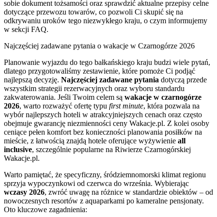
sobie dokument tożsamości oraz sprawdzić aktualne przepisy celne
dotyczące przewozu towarów, co pozwoli Ci skupić się na
odkrywaniu uroków tego niezwykłego kraju, o czym informujemy
w sekcji FAQ.
Najczęściej zadawane pytania o wakacje w Czarnogórze 2026
Planowanie wyjazdu do tego bałkańskiego kraju budzi wiele pytań,
dlatego przygotowaliśmy zestawienie, które pomoże Ci podjąć
najlepszą decyzję.
Najczęściej zadawane pytania
dotyczą przede
wszystkim strategii rezerwacyjnych oraz wyboru standardu
zakwaterowania. Jeśli Twoim celem są
wakacje w czarnogórze
2026
, warto rozważyć ofertę typu
first minute
, która pozwala na
wybór najlepszych hoteli w atrakcyjniejszych cenach oraz często
obejmuje gwarancję niezmienności ceny Wakacje.pl. Z kolei osoby
ceniące pełen komfort bez konieczności planowania posiłków na
mieście, z łatwością znajdą hotele oferujące wyżywienie
all
inclusive
, szczególnie popularne na Riwierze Czarnogórskiej
Wakacje.pl.
Warto pamiętać, że specyficzny, śródziemnomorski klimat regionu
sprzyja wypoczynkowi od czerwca do września. Wybierając
wczasy 2026
, zwróć uwagę na różnice w standardzie obiektów – od
nowoczesnych resortów z aquaparkami po kameralne pensjonaty.
Oto kluczowe zagadnienia: