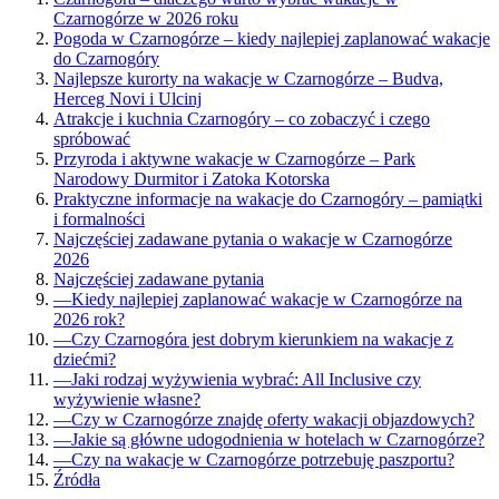
Czarnogórze w 2026 roku
Pogoda w Czarnogórze – kiedy najlepiej zaplanować wakacje
do Czarnogóry
Najlepsze kurorty na wakacje w Czarnogórze – Budva,
Herceg Novi i Ulcinj
Atrakcje i kuchnia Czarnogóry – co zobaczyć i czego
spróbować
Przyroda i aktywne wakacje w Czarnogórze – Park
Narodowy Durmitor i Zatoka Kotorska
Praktyczne informacje na wakacje do Czarnogóry – pamiątki
i formalności
Najczęściej zadawane pytania o wakacje w Czarnogórze
2026
Najczęściej zadawane pytania
—
Kiedy najlepiej zaplanować wakacje w Czarnogórze na
2026 rok?
—
Czy Czarnogóra jest dobrym kierunkiem na wakacje z
dziećmi?
—
Jaki rodzaj wyżywienia wybrać: All Inclusive czy
wyżywienie własne?
—
Czy w Czarnogórze znajdę oferty wakacji objazdowych?
—
Jakie są główne udogodnienia w hotelach w Czarnogórze?
—
Czy na wakacje w Czarnogórze potrzebuję paszportu?
Źródła