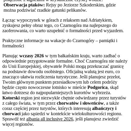
Obserwacja ptaków:
Rejsy po Jeziorze Szkoderskim, gdzie
można podziwiać rzadkie gatunki pelikanów.
Łącząc wypoczynek w górach z relaksem nad Adriatykiem,
zyskujesz pełny obraz tego, co Czarnogóra ma najlepszego do
zaoferowania, co warto uzupełnić o formalności przed wyjazdem.
Praktyczne informacje na wakacje do Czarnogóry – pamiątki i
formalności
Planując
wczasy 2026
w tym bałkańskim kraju, warto zadbać o
odpowiednie przygotowanie formalne. Choć Czarnogóra nie należy
do Unii Europejskiej, obywatele Polski mogą przekraczać granicę
na podstawie dowodu osobistego. Oficjalną walutą jest euro, co
znacząco ułatwia rozliczenia turystyczne. Jeśli planujesz przelot,
Twoim głównym punktem przesiadkowym lub celem podróży
będzie często nowoczesne lotnisko w mieście
Podgorica
, skąd
łatwo dotrzesz do najpopularniejszych kurortów wybrzeża.
Kotorski
region jest niezwykle chętnie odwiedzany przez turystów
z całego świata, w tym przez
chorwatów i słoweńców
, a także
coraz częściej przez turystów, których interesują
albańczycy i
chorwaci
jako sąsiedzi w kontekście wielokulturowości regionu.
Sprawdź też
albania all inclusive 2026
, jeśli planujesz zwiedzić
więcej regionów.