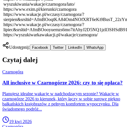
wyszukiwania/wakacje/czarnogora/lato/
https://www.exim.pl/kierunki/czarnogora
https://www.wakacje.pl/wczasy/czarnogora/?
sierpien&srsltid=AfmBOoqtKA84Om4NOfXRT6eKi9BusT_22z
https://www.wakacje.pl/wczasy/czarnogora/?
lipiec&srsltid=AfmBOooyuemzs6mo7itAhyJ2D5NQ1jzll3SHSd
https://wyszukiwarkawakacji.pl/wakacje/czarnogora/
Udostępnij:
Facebook
Twitter
LinkedIn
WhatsApp
Czytaj dalej
Czarnogóra
All inclusive w Czarnogórze 2026: czy to się opłaca?
Planujesz idealne wakacje w nadchodzącym sezonie? Wakacje w
czarnogórze 2026 to kierunek, który łączy w sobie surowe piękno
bałkańskich krajobrazów z pełnym komfortem wypoczynku. Dla
świadomego podróż...
19 kwi 2026
Czarnogóra