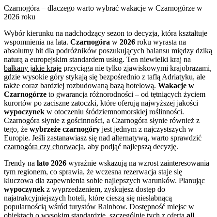
Czarnogóra – dlaczego warto wybrać wakacje w Czarnogórze w
2026 roku
Wybór kierunku na nadchodzący sezon to decyzja, która kształtuje
wspomnienia na lata.
Czarnogóra
w
2026
roku wyrasta na
absolutny hit dla podróżników poszukujących balansu między dziką
naturą a europejskim standardem usług. Ten niewielki kraj na
bałkany jakie kraje
przyciąga nie tylko zjawiskowymi krajobrazami,
gdzie wysokie góry stykają się bezpośrednio z taflą Adriatyku, ale
także coraz bardziej rozbudowaną bazą hotelową.
Wakacje w
Czarnogórze
to gwarancja różnorodności – od tętniących życiem
kurortów po zaciszne zatoczki, które oferują najwyższej jakości
wypoczynek
w otoczeniu śródziemnomorskiej roślinności.
Czarnogóra słynie z gościnności, a Czarnogóra słynie również z
tego, że
wybrzeże czarnogóry
jest jednym z najczystszych w
Europie. Jeśli zastanawiasz się nad alternatywą, warto sprawdzić
czarnogóra czy chorwacja
, aby podjąć najlepszą decyzję.
Trendy na
lato 2026
wyraźnie wskazują na wzrost zainteresowania
tym regionem, co sprawia, że wczesna rezerwacja staje się
kluczowa dla zapewnienia sobie najlepszych warunków. Planując
wypoczynek
z wyprzedzeniem, zyskujesz dostęp do
najatrakcyjniejszych hoteli, które cieszą się niesłabnącą
popularnością wśród turystów Rainbow. Dostępność miejsc w
obiektach o wysokim standardzie, szczególnie tych z ofertą
all