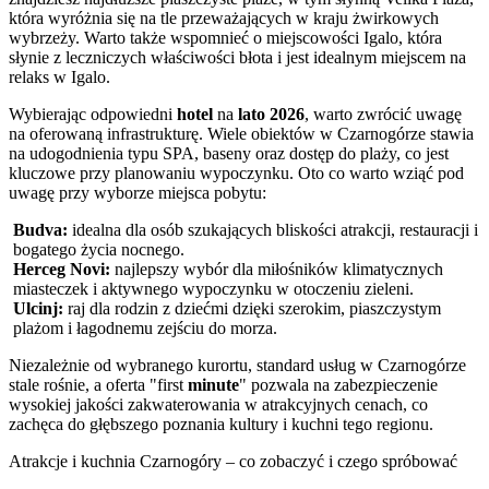
która wyróżnia się na tle przeważających w kraju żwirkowych
wybrzeży. Warto także wspomnieć o miejscowości Igalo, która
słynie z leczniczych właściwości błota i jest idealnym miejscem na
relaks w Igalo.
Wybierając odpowiedni
hotel
na
lato 2026
, warto zwrócić uwagę
na oferowaną infrastrukturę. Wiele obiektów w Czarnogórze stawia
na udogodnienia typu SPA, baseny oraz dostęp do plaży, co jest
kluczowe przy planowaniu wypoczynku. Oto co warto wziąć pod
uwagę przy wyborze miejsca pobytu:
Budva:
idealna dla osób szukających bliskości atrakcji, restauracji i
bogatego życia nocnego.
Herceg Novi:
najlepszy wybór dla miłośników klimatycznych
miasteczek i aktywnego wypoczynku w otoczeniu zieleni.
Ulcinj:
raj dla rodzin z dziećmi dzięki szerokim, piaszczystym
plażom i łagodnemu zejściu do morza.
Niezależnie od wybranego kurortu, standard usług w Czarnogórze
stale rośnie, a oferta "first
minute
" pozwala na zabezpieczenie
wysokiej jakości zakwaterowania w atrakcyjnych cenach, co
zachęca do głębszego poznania kultury i kuchni tego regionu.
Atrakcje i kuchnia Czarnogóry – co zobaczyć i czego spróbować