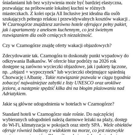
śniadaniami lub bez wyżywienia może być bardziej elastyczna,
pozwalając na próbowanie lokalnej kuchni w różnych
miasteczkach. Z kolei opcja All Inclusive jest idealna dla osób
szukających pełnego relaksu i przewidywalnych kosztów wakacji
.
W Czarnogórze znajdziesz zarówno hotele oferujące pełny pakiet,
jak i apartamenty z aneksem kuchennym, co jest świetnym
rozwiązaniem dla osób ceniących niezależność.
Czy w Czarnogórze znajdę oferty wakacji objazdowych?
Zdecydowanie tak. Czarnogóra to doskonały punkt wypadowy do
odkrywania Bałkanów. W ofercie biur podróży na 2026 rok
dostępne są zarówno wycieczki objazdowe, jak i pakiety łączone,
np. „objazd + wypoczynek” lub wycieczki obejmujące sąsiednią
Chorwację i Albanię
. Takie rozwiązanie pozwala w ciągu tygodnia
zobaczyć najważniejsze zabytki z listy UNESCO oraz urokliwe
jeziora, a następnie spędzić kilka dni na błogim plażowaniu nad
Adriatykiem.
Jakie są główne udogodnienia w hotelach w Czarnogórze?
Standard hoteli w Czarnogórze stale rośnie. Do najczęściej
wybieranych udogodnień należą darmowe leżaki na plaży, dostęp
do Wi-Fi, klimatyzacja w pokojach oraz strefy SPA
. Wiele obiektów
oferuje również balkony z widokiem na morze, co jest niezwykle