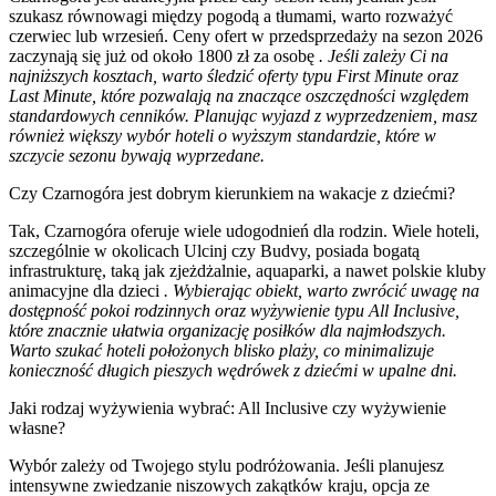
szukasz równowagi między pogodą a tłumami, warto rozważyć
czerwiec lub wrzesień. Ceny ofert w przedsprzedaży na sezon 2026
zaczynają się już od około 1800 zł za osobę
. Jeśli zależy Ci na
najniższych kosztach, warto śledzić oferty typu First Minute oraz
Last Minute, które pozwalają na znaczące oszczędności względem
standardowych cenników. Planując wyjazd z wyprzedzeniem, masz
również większy wybór hoteli o wyższym standardzie, które w
szczycie sezonu bywają wyprzedane.
Czy Czarnogóra jest dobrym kierunkiem na wakacje z dziećmi?
Tak, Czarnogóra oferuje wiele udogodnień dla rodzin. Wiele hoteli,
szczególnie w okolicach Ulcinj czy Budvy, posiada bogatą
infrastrukturę, taką jak zjeżdżalnie, aquaparki, a nawet polskie kluby
animacyjne dla dzieci
. Wybierając obiekt, warto zwrócić uwagę na
dostępność pokoi rodzinnych oraz wyżywienie typu All Inclusive,
które znacznie ułatwia organizację posiłków dla najmłodszych.
Warto szukać hoteli położonych blisko plaży, co minimalizuje
konieczność długich pieszych wędrówek z dziećmi w upalne dni.
Jaki rodzaj wyżywienia wybrać: All Inclusive czy wyżywienie
własne?
Wybór zależy od Twojego stylu podróżowania. Jeśli planujesz
intensywne zwiedzanie niszowych zakątków kraju, opcja ze