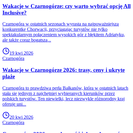
Wakacje w Czarnogórze: czy warto wybrać opcję All
Inclusive?
Czarnogóra w ostatnich sezonach wyrasta na najpoważniejszą
konkurentkę Chorwacji, przyciągając turystów nie tylko
spektakularnym połączeniem wysokich gór z błękitem Adriatyku,
ale także coraz bogatszą...
19 kwi 2026
Czarnogóra
Wakacje w Czarnogórze 2026: trasy, ceny i ukryte
plaże
Czarnogóra to prawdziwa perła Bałkanów, która w ostatnich latach
stała się jednym z najchętniej wybieranych kierunków przez
polskich turystów. Ten niewielki, lecz niezwykle różnorodny kraj
oferuje uni...
20 kwi 2026
Czarnogóra