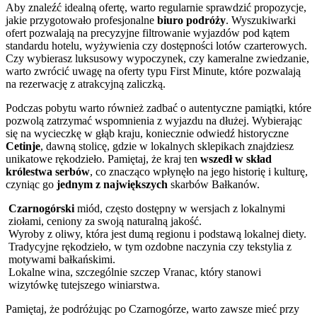
Aby znaleźć idealną ofertę, warto regularnie sprawdzić propozycje,
jakie przygotowało profesjonalne
biuro podróży
. Wyszukiwarki
ofert pozwalają na precyzyjne filtrowanie wyjazdów pod kątem
standardu hotelu, wyżywienia czy dostępności lotów czarterowych.
Czy wybierasz luksusowy wypoczynek, czy kameralne zwiedzanie,
warto zwrócić uwagę na oferty typu First Minute, które pozwalają
na rezerwację z atrakcyjną zaliczką.
Podczas pobytu warto również zadbać o autentyczne pamiątki, które
pozwolą zatrzymać wspomnienia z wyjazdu na dłużej. Wybierając
się na wycieczkę w głąb kraju, koniecznie odwiedź historyczne
Cetinje
, dawną stolicę, gdzie w lokalnych sklepikach znajdziesz
unikatowe rękodzieło. Pamiętaj, że kraj ten
wszedł w skład
królestwa serbów
, co znacząco wpłynęło na jego historię i kulturę,
czyniąc go
jednym z największych
skarbów Bałkanów.
Czarnogórski
miód, często dostępny w wersjach z lokalnymi
ziołami, ceniony za swoją naturalną jakość.
Wyroby z oliwy, która jest dumą regionu i podstawą lokalnej diety.
Tradycyjne rękodzieło, w tym ozdobne naczynia czy tekstylia z
motywami bałkańskimi.
Lokalne wina, szczególnie szczep Vranac, który stanowi
wizytówkę tutejszego winiarstwa.
Pamiętaj, że podróżując po Czarnogórze, warto zawsze mieć przy