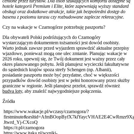
cenione przez turystów. Dla osób szukających komfortu dostępne są
hotele kategorii Premium i Elite, które zapewniają wyższy standard
obsługi oraz dodatkowe atrakcje, takie jak bezpośredni dostęp do
basenu z poziomu tarasu czy rozbudowane zaplecze rekreacyjne.
Czy na wakacje w Czarnogórze potrzebuję paszportu?
Dla obywateli Polski podróżujących do Czarnogóry
wystarczającym dokumentem tożsamości jest dowód osobisty.
Warto jednak zawsze przed wyjazdem sprawdzić aktualne przepisy
wjazdowe, ponieważ mogą one ulec zmianie. Planując wakacje w
2026 roku, upewnij się, że Twój dokument jest ważny przez cały
okres planowanego pobytu. Jeśli planujesz wycieczki fakultatywne
do sąsiednich krajów spoza strefy Schengen (np. Albanii),
posiadanie paszportu może być przydatne, choć w większości
przypadków dowód osobisty jest w pełni honorowany przez służby
graniczne w regionie. Jeśli planujesz przelot, sprawdź również
budva loty
, aby znaleźć najwygodniejsze połączenia.
Źródła
https://www.wakacje.pl/wczasy/czarnogora/?
firstminute&srsltid=AfmBOopByfX7klYaycVHAE2E4CwRmzr9Xg
Jtwrd_Yj-CXcoQ
https://r.pl/czarnogora
https://www.itaka.pl/wyniki-