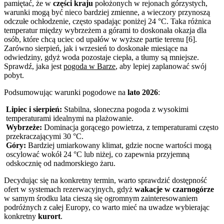
pamiętać, że w
części kraju
położonych w rejonach górzystych,
warunki mogą być nieco bardziej zmienne, a wieczory przynoszą
odczułe ochłodzenie, często spadając poniżej 24 °C. Taka różnica
temperatur między wybrzeżem a górami to doskonała okazja dla
osób, które chcą uciec od upałów w wyższe partie terenu [6].
Zarówno sierpień, jak i wrzesień to doskonałe miesiące na
odwiedziny, gdyż woda pozostaje ciepła, a tłumy są mniejsze.
Sprawdź, jaka jest
pogoda w Barze
, aby lepiej zaplanować swój
pobyt.
Podsumowując warunki pogodowe na
lato 2026
:
Lipiec i sierpień:
Stabilna, słoneczna pogoda z wysokimi
temperaturami idealnymi na plażowanie.
Wybrzeże:
Dominacja gorącego powietrza, z temperaturami często
przekraczającymi 30 °C.
Góry:
Bardziej umiarkowany klimat, gdzie nocne wartości mogą
oscylować wokół 24 °C lub niżej, co zapewnia przyjemną
odskocznię od nadmorskiego żaru.
Decydując się na konkretny termin, warto sprawdzić dostępność
ofert w systemach rezerwacyjnych, gdyż
wakacje w czarnogórze
w samym środku lata cieszą się ogromnym zainteresowaniem
podróżnych z całej Europy, co warto mieć na uwadze wybierając
konkretny
kurort
.