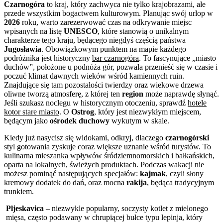
Czarnogóra
to kraj, który zachwyca nie tylko krajobrazami, ale
przede wszystkim bogactwem kulturowym. Planując swój urlop w
2026
roku, warto zarezerwować czas na odkrywanie miejsc
wpisanych na listę
UNESCO
, które stanowią o unikalnym
charakterze tego kraju, będącego niegdyś częścią państwa
Jugosławia
. Obowiązkowym punktem na mapie każdego
podróżnika jest historyczny
bar czarnogóra
. To fascynujące „miasto
duchów”, położone u podnóża gór, pozwala przenieść się w czasie i
poczuć klimat dawnych wieków wśród kamiennych ruin.
Znajdujące się tam pozostałości twierdzy oraz wiekowe drzewa
oliwne tworzą atmosferę, z której ten
region
może naprawdę słynąć.
Jeśli szukasz noclegu w historycznym otoczeniu, sprawdź
hotele
kotor stare miasto
. O
Ostrog
, który jest niezwykłym miejscem,
będącym jako
ośrodek duchowy
wykutym w skale.
Kiedy już nasycisz się widokami, odkryj, dlaczego
czarnogórski
styl gotowania zyskuje coraz większe uznanie wśród turystów. To
kulinarna mieszanka wpływów śródziemnomorskich i bałkańskich,
oparta na lokalnych, świeżych produktach. Podczas wakacji nie
możesz pominąć następujących specjałów:
kajmak
, czyli słony
kremowy dodatek do dań, oraz mocna
rakija
, będąca tradycyjnym
trunkiem.
Pljeskavica
– niezwykle popularny, soczysty kotlet z mielonego
mięsa, często podawany w chrupiącej bułce typu lepinja, który