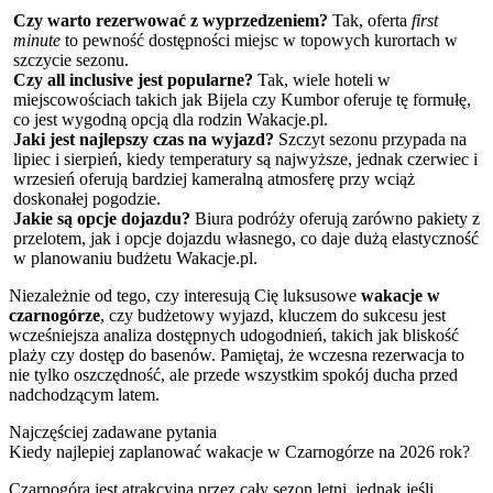
Czy warto rezerwować z wyprzedzeniem?
Tak, oferta
first
minute
to pewność dostępności miejsc w topowych kurortach w
szczycie sezonu.
Czy all inclusive jest popularne?
Tak, wiele hoteli w
miejscowościach takich jak Bijela czy Kumbor oferuje tę formułę,
co jest wygodną opcją dla rodzin Wakacje.pl.
Jaki jest najlepszy czas na wyjazd?
Szczyt sezonu przypada na
lipiec i sierpień, kiedy temperatury są najwyższe, jednak czerwiec i
wrzesień oferują bardziej kameralną atmosferę przy wciąż
doskonałej pogodzie.
Jakie są opcje dojazdu?
Biura podróży oferują zarówno pakiety z
przelotem, jak i opcje dojazdu własnego, co daje dużą elastyczność
w planowaniu budżetu Wakacje.pl.
Niezależnie od tego, czy interesują Cię luksusowe
wakacje w
czarnogórze
, czy budżetowy wyjazd, kluczem do sukcesu jest
wcześniejsza analiza dostępnych udogodnień, takich jak bliskość
plaży czy dostęp do basenów. Pamiętaj, że wczesna rezerwacja to
nie tylko oszczędność, ale przede wszystkim spokój ducha przed
nadchodzącym latem.
Najczęściej zadawane pytania
Kiedy najlepiej zaplanować wakacje w Czarnogórze na 2026 rok?
Czarnogóra jest atrakcyjna przez cały sezon letni, jednak jeśli