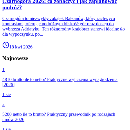
Czarnogóra 2026: co zobaczyć i jak zaplanować
podróż?
Czarnogóra to niezwykły zakątek Bałkanów, który zachwyca
kontrastami, oferując podróżnym bliskość gór oraz dostęp do
wybrzeża Adriatyku. Ten różnorodny krajobraz stanowi idealne tło
dla wypoczynku, po...
18 kwi 2026
Najnowsze
1
4810 brutto ile to netto? Praktyczne wyliczenia wynagrodzenia
[2026]
1 sie
2
5200 netto ile to brutto? Praktyczny przewodnik po rodzajach
umów 2026
1 sie