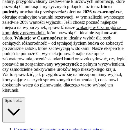
natury, przygotowaliśmy zestawienie kluczowych informacji, które
pozwolą Ci uniknąć turystycznych pułapek. Już teraz
biuro
podróży
uruchamia przedsprzedaż ofert na
2026 w czarnogórze
,
oferując atrakcyjne warunki rezerwacji, w tym zaliczki wynoszące
zaledwie 20% wartości wyjazdu. Jeśli chcesz poznać najlepsze
miejsca na wypoczynek, sprawdź nasze
wakacje w Czarnogórze —
kompletny przewodnik
, które pozwolą Ci idealnie zaplanować
urlop.
Wakacje w Czarnogórze
to idealny wybór dla osób
ceniących różnorodność – od tętniącej życiem
budva co zobaczyć
po zaciszne zatoki, które zachwycają widokami. Nasze eksperckie
podejście pomoże Ci wyselekcjonować najlepsze opcje
zakwaterowania, ocenić standard
hotel
oraz zdecydować, czy lepiej
postawić na zorganizowany
wypoczynek
z pełnym wyżywieniem,
czy samodzielne odkrywanie uroków tego niezwykłego kraju.
Warto sprawdzić, jak przygotować się na niezapomniany wyjazd,
korzystając z naszych sprawdzonych rekomendacji, co stanowi
doskonały wstęp do planowania, dlaczego warto wybrać ten
kierunek.
Spis treści
Czarnogóra – dlaczego warto wybrać wakacje w