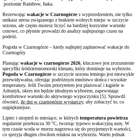
poziomie Rainbow, Itaka.
Rezerwując
wakacje w Czarnogórze
z wyprzedzeniem, nie tylko
unikasz stresu związanego z brakiem wolnych miejsc w szczycie
sezonu, ale często możesz liczyć na bardziej korzystne warunki
cenowe, co płynnie prowadzi do analizy najlepszego czasu na
podróż.
Pogoda w Czarnogórze – kiedy najlepiej zaplanować wakacje do
Czarnogóry
Planując
wakacje w czarnogórze 2026
, kluczowe jest zrozumienie
specyfiki śródziemnomorski klimatu, który dominuje na wybrzeże.
Pogoda w Czarnogórze
w szczycie sezonu letniego jest niezwykle
przewidywalna, oferując podróżnym mnóstwo słońca i wysokie
temperatury. Jeśli Twoim priorytetem jest plażować i kąpiele w
Adriatyk, okres ten będzie idealnym wyborem, zapewniając
komfortowe warunki do aktywnego wypoczynku [5]. Sprawdź
również,
ile dni w czarnogórze wystarczy
, aby zobaczyć to, co
najpiękniejsze.
Lipiec i sierpień to miesiące, w których
temperatura powietrza
regularnie przekracza 30 °C, tworząc typowo wakacyjną aurę. W
tym czasie woda w morzu nagrzewa się do przyjemnych wartości,
co sprzyja długim chwilom relaksu na wybrzeżu. Warto jednak