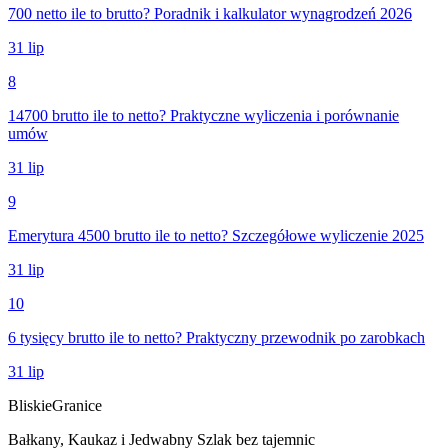
700 netto ile to brutto? Poradnik i kalkulator wynagrodzeń 2026
31 lip
8
14700 brutto ile to netto? Praktyczne wyliczenia i porównanie
umów
31 lip
9
Emerytura 4500 brutto ile to netto? Szczegółowe wyliczenie 2025
31 lip
10
6 tysięcy brutto ile to netto? Praktyczny przewodnik po zarobkach
31 lip
Bliskie
Granice
Bałkany, Kaukaz i Jedwabny Szlak bez tajemnic