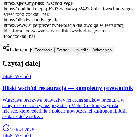
https://zjedz.my/bliski-wschod-vege
https://food.bolt.eu/pl-pl/307-warsaw/p/24233-bliski-wschod-vege-
street-food-cocktail-bar/
https://bliskiwschodvege.pl/
https://www.superprezenty.pl/kolacja-dla-dwojga-w-restauracji-
bliski-wschod-w-warszawie-bliski-wschod-vege-street-
foodcocktail-bar
Udostępnij:
Facebook
Twitter
LinkedIn
WhatsApp
Czytaj dalej
Bliski Wschód
Bliski wschód restauracja — kompletny przewodnik
Warszawa przeżywa prawdziwy renesans smaków orientu, a w
samym sercu stolicy, tuż przy stacji Metra Centrum, wyrasta
miejsce, które redefiniuje pojęcie nowoczesnej gastronomii. Jeśli
szukasz doświadcz...
19 kwi 2026
Bliski Wschód