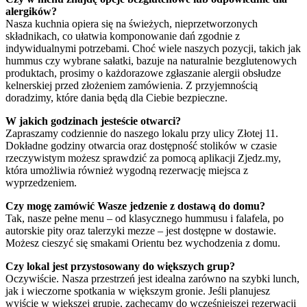
alergików?
Nasza kuchnia opiera się na świeżych, nieprzetworzonych
składnikach, co ułatwia komponowanie dań zgodnie z
indywidualnymi potrzebami. Choć wiele naszych pozycji, takich jak
hummus czy wybrane sałatki, bazuje na naturalnie bezglutenowych
produktach, prosimy o każdorazowe zgłaszanie alergii obsłudze
kelnerskiej przed złożeniem zamówienia. Z przyjemnością
doradzimy, które dania będą dla Ciebie bezpieczne.
W jakich godzinach jesteście otwarci?
Zapraszamy codziennie do naszego lokalu przy ulicy Złotej 11.
Dokładne godziny otwarcia oraz dostępność stolików w czasie
rzeczywistym możesz sprawdzić za pomocą aplikacji Zjedz.my,
która umożliwia również wygodną rezerwację miejsca z
wyprzedzeniem.
Czy mogę zamówić Wasze jedzenie z dostawą do domu?
Tak, nasze pełne menu – od klasycznego hummusu i falafela, po
autorskie pity oraz talerzyki mezze – jest dostępne w dostawie.
Możesz cieszyć się smakami Orientu bez wychodzenia z domu.
Czy lokal jest przystosowany do większych grup?
Oczywiście. Nasza przestrzeń jest idealna zarówno na szybki lunch,
jak i wieczorne spotkania w większym gronie. Jeśli planujesz
wyjście w większej grupie, zachęcamy do wcześniejszej rezerwacji