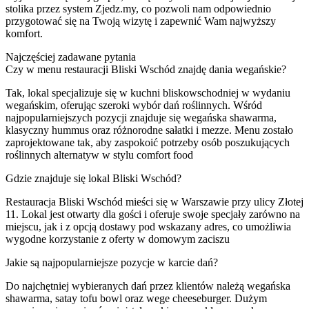
stolika przez system Zjedz.my, co pozwoli nam odpowiednio
przygotować się na Twoją wizytę i zapewnić Wam najwyższy
komfort.
Najczęściej zadawane pytania
Czy w menu restauracji Bliski Wschód znajdę dania wegańskie?
Tak, lokal specjalizuje się w kuchni bliskowschodniej w wydaniu
wegańskim, oferując szeroki wybór dań roślinnych. Wśród
najpopularniejszych pozycji znajduje się wegańska shawarma,
klasyczny hummus oraz różnorodne sałatki i mezze. Menu zostało
zaprojektowane tak, aby zaspokoić potrzeby osób poszukujących
roślinnych alternatyw w stylu comfort food
Gdzie znajduje się lokal Bliski Wschód?
Restauracja Bliski Wschód mieści się w Warszawie przy ulicy Złotej
11. Lokal jest otwarty dla gości i oferuje swoje specjały zarówno na
miejscu, jak i z opcją dostawy pod wskazany adres, co umożliwia
wygodne korzystanie z oferty w domowym zaciszu
Jakie są najpopularniejsze pozycje w karcie dań?
Do najchętniej wybieranych dań przez klientów należą wegańska
shawarma, satay tofu bowl oraz wege cheeseburger. Dużym