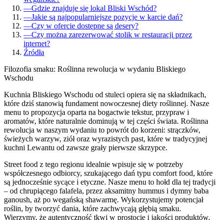
—
Gdzie znajduje się lokal Bliski Wschód?
—
Jakie są najpopularniejsze pozycje w karcie dań?
—
Czy w ofercie dostępne są desery?
—
Czy można zarezerwować stolik w restauracji przez
internet?
Źródła
Filozofia smaku: Roślinna rewolucja w wydaniu Bliskiego
Wschodu
Kuchnia Bliskiego Wschodu od stuleci opiera się na składnikach,
które dziś stanowią fundament nowoczesnej diety roślinnej. Nasze
menu to propozycja oparta na bogactwie tekstur, przypraw i
aromatów, które naturalnie dominują w tej części świata. Roślinna
rewolucja w naszym wydaniu to powrót do korzeni: strączków,
świeżych warzyw, ziół oraz wyrazistych past, które w tradycyjnej
kuchni Lewantu od zawsze grały pierwsze skrzypce.
Street food z tego regionu idealnie wpisuje się w potrzeby
współczesnego odbiorcy, szukającego dań typu comfort food, które
są jednocześnie sycące i etyczne. Nasze menu to hołd dla tej tradycji
– od chrupiącego falafela, przez aksamitny hummus i dymny baba
ganoush, aż po wegańską shawarmę. Wykorzystujemy potencjał
roślin, by tworzyć dania, które zachwycają głębią smaku.
Wierzymy, że autentyczność tkwi w prostocie i jakości produktów,