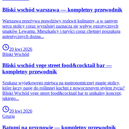
Bliski wschód warszawa — kompletny przewodnik
Warszawa przeżywa prawdziwy rozkwit kulinarny, a w samym
sercu stolicy coraz wyraźniej zaznacza się wpływ egzotycznych
smaków Lewantu. Mieszkańcy i turyści coraz chętniej poszukują
autentycznych dozna...
20 kwi 2026
Bliski Wschód
Bliski wschód vege street food&cocktail bar —
kompletny przewodnik
Szukasz wyjątkowego miejsca na gastronomicznej mapie stolicy,
które łączy pasję do roślinnej kuchni z nowoczesnym stylem życia?
Bliski Wschód vege street food&cocktail bar to unikalny koncept,
jakiego...
20 kwi 2026
Gruzja
Batumi na ursynowie — kompletny przewodnik