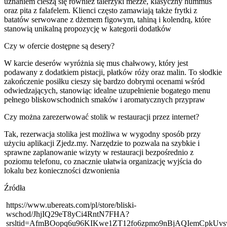
uznaniem cieszą się również talerzyki mezze, klasyczny hummus
oraz pita z falafelem. Klienci często zamawiają także frytki z
batatów serwowane z dżemem figowym, tahiną i kolendrą, które
stanowią unikalną propozycję w kategorii dodatków
Czy w ofercie dostępne są desery?
W karcie deserów wyróżnia się mus chałwowy, który jest
podawany z dodatkiem pistacji, płatków róży oraz malin. To słodkie
zakończenie posiłku cieszy się bardzo dobrymi ocenami wśród
odwiedzających, stanowiąc idealne uzupełnienie bogatego menu
pełnego bliskowschodnich smaków i aromatycznych przypraw
Czy można zarezerwować stolik w restauracji przez internet?
Tak, rezerwacja stolika jest możliwa w wygodny sposób przy
użyciu aplikacji Zjedz.my. Narzędzie to pozwala na szybkie i
sprawne zaplanowanie wizyty w restauracji bezpośrednio z
poziomu telefonu, co znacznie ułatwia organizację wyjścia do
lokalu bez konieczności dzwonienia
Źródła
https://www.ubereats.com/pl/store/bliski-
wschod/JhjIQ29eT8yCi4RntN7FHA?
srsltid=AfmBOopq6u96KIKwe1ZT12fo6zpmo9nBjAQIemCpkU