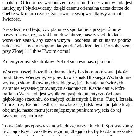
smakami Orientu bez wychodzenia z domu. Proces zamawiania jest
intuicyjny i błyskawiczny, dzięki czemu orientalna uczta dotrze do
Ciebie w krótkim czasie, zachowując swój wyjątkowy aromat i
świeżość.
Niezależnie od tego, czy planujesz spotkanie z przyjaciółmi w
naszym barze, czy szybki lunch w biurze, nasz zespół dokłada
wszelkich starań, aby każda wizyta – osobista lub kulinarna podróż
z dostawą – była niezapomnianym doświadczeniem. Do zobaczenia
przy Złotej 11 lub w Twoim domu!
Autentyczność składników: Sekret sukcesu naszej kuchni
W sercu naszej filozofii kulinarnej leży bezkompromisowa jakość
produktów. Wierzymy, że prawdziwy smak Bliskiego Wschodu nie
wymaga skomplikowanych zabiegów, jeśli bazuje na świeżych,
starannie wyselekcjonowanych składnikach. Każde danie, które
trafia na Wasz stół, jest wynikiem pasji do autentyczności oraz
głębokiego szacunku do tradycji kulinarnych Libanu, Turcji, Izraela,
Tunezji czy Egiptu. Jeśli zastanawiasz się,
bliski wschód jakie kraje
obejmuje, nasze menu jest najlepszym punktem wyjścia do tej
fascynującej podróży.
To właśnie przyprawy stanowią duszę naszej kuchni. Sprowadzamy
je z najdalszych zakątków regionu, dbając o to, by każda mieszanka