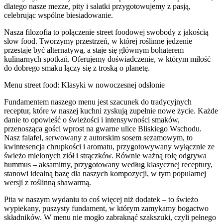
dlatego nasze mezze, pity i sałatki przygotowujemy z pasją,
celebrując wspólne biesiadowanie.
Nasza filozofia to połączenie street foodowej swobody z jakością
slow food. Tworzymy przestrzeń, w której roślinne jedzenie
przestaje być alternatywą, a staje się głównym bohaterem
kulinarnych spotkań. Oferujemy doświadczenie, w którym miłość
do dobrego smaku łączy się z troską o planetę.
Menu street food: Klasyki w nowoczesnej odsłonie
Fundamentem naszego menu jest szacunek do tradycyjnych
receptur, które w naszej kuchni zyskują zupełnie nowe życie. Każde
danie to opowieść o świeżości i intensywności smaków,
przenosząca gości wprost na gwarne ulice Bliskiego Wschodu.
Nasz falafel, serwowany z autorskim sosem sezamowym, to
kwintesencja chrupkości i aromatu, przygotowywany wyłącznie ze
świeżo mielonych ziół i strączków. Równie ważną rolę odgrywa
hummus – aksamitny, przygotowany według klasycznej receptury,
stanowi idealną bazę dla naszych kompozycji, w tym popularnej
wersji z roślinną shawarmą.
Pita w naszym wydaniu to coś więcej niż dodatek – to świeżo
wypiekany, puszysty fundament, w którym zamykamy bogactwo
składników. W menu nie mogło zabraknąć szakszuki, czyli pełnego