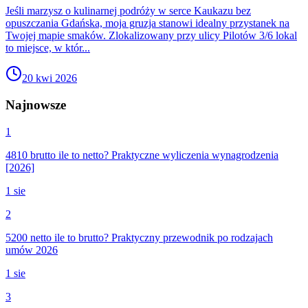
Jeśli marzysz o kulinarnej podróży w serce Kaukazu bez
opuszczania Gdańska, moja gruzja stanowi idealny przystanek na
Twojej mapie smaków. Zlokalizowany przy ulicy Pilotów 3/6 lokal
to miejsce, w któr...
20 kwi 2026
Najnowsze
1
4810 brutto ile to netto? Praktyczne wyliczenia wynagrodzenia
[2026]
1 sie
2
5200 netto ile to brutto? Praktyczny przewodnik po rodzajach
umów 2026
1 sie
3