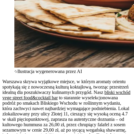
Ilustracja wygenerowana przez AI
Warszawa skrywa wyjątkowe miejsce, w którym aromaty orientu
spotykają się z nowoczesną kulturą koktajlową, tworząc przestrzeń
idealną dla poszukiwaczy kulinarnych przygód. Nasz
bliski wschód
vege street food&cocktail bar
to starannie wyselekcjonowana
podróż po smakach Bliskiego Wschodu w roślinnym wydaniu,
która zachwyci nawet najbardziej wymagające podniebienia. Lokal
zlokalizowany przy ulicy Złotej 11, cieszący się wysoką oceną 4.7
w skali pięciopunktowej, zaprasza na autentyczne doznania – od
kultowego hummusu za 26,00 zł, przez chrupiący falafel z sosem
sezamowym w cenie 29,00 zł, aż po sycącą wegańską shawarmę,