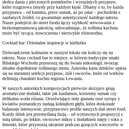
słońca dania z pieczonych pomidorów i wyrazistych przypraw,
które rozgrzewa zmysły przy każdym kęsie. Dbamy o to, by każda
przyprawa – od kuminu, przez sumak, aż po zatar – pochodziła z
zaufanych źródeł, co gwarantuje autentyczność każdego talerza.
Nasze podejście do street foodu łączy szybkość serwowania z
bezkompromisową jakością, udowadniając, że roślinna kuchnia
może być sycąca, nowoczesna i niezwykle różnorodna.
Cocktail bar: Orientalne inspiracje w kieliszku
Doświadczenie kulinarne w naszym lokalu nie kończy się na
talerzu. Nasz cocktail bar to miejsce, w którym tradycyjne smaki
Bliskiego Wschodu przenoszą się do świata miksologii, tworząc
idealne dopełnienie roślinnego menu. Autorska karta drinków opiera
się na starannej selekcji przypraw, ziół i owoców, które od wieków
definiują charakter kuchni regionu Lewantu.
W naszych autorskich kompozycjach pierwsze skrzypce grają
aromatyczne dodatki, takie jak kardamon, korzenny sumak czy
delikatna woda różana. Orzeźwiające nuty granatu oraz syropy z
kwiatów pomarańczy nadają koktajlom głębi, która doskonale
balansuje intensywne, przyprawowe profile naszych dań street food.
Każdy drink jest przemyślaną fuzją – od wytrawnych propozycji z
nutą tahini, po lekkie, owocowe miksy z dodatkiem mięty i soku z
limonki, które przynoszą ukojenie podczas gorących wieczorów w