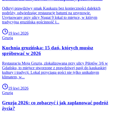
Odkryj prawdziwy smak Kaukazu bez konieczności dalekich
podróży, odwiedzając restaurację batumi na ursynowie.
Usytuowany przy ulicy Nugat 9 lokal to miejsce, w którym
tradycyjna gruzińska gościnność ł...
19 kwi 2026
Gruzja
Kuchnia gruzińska: 15 dań, których musisz
spróbować w 2026
Restauracja Moja Gruzja, zlokalizowana przy ulicy Pilotów 3/6 w
Gdańsku, to miejsce stworzone z prawdziwej pasji do kaukaskiej
kultury i tradycji. Lokal przyciąga gości nie tylko unikalnym
klimatem, w...
19 kwi 2026
Gruzja
Gruzja 2026: co zobaczyć i jak zaplanować podróż
życia?