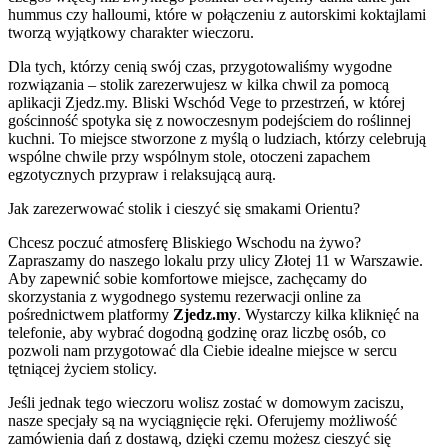
hummus czy halloumi, które w połączeniu z autorskimi koktajlami
tworzą wyjątkowy charakter wieczoru.
Dla tych, którzy cenią swój czas, przygotowaliśmy wygodne
rozwiązania – stolik zarezerwujesz w kilka chwil za pomocą
aplikacji Zjedz.my. Bliski Wschód Vege to przestrzeń, w której
gościnność spotyka się z nowoczesnym podejściem do roślinnej
kuchni. To miejsce stworzone z myślą o ludziach, którzy celebrują
wspólne chwile przy wspólnym stole, otoczeni zapachem
egzotycznych przypraw i relaksującą aurą.
Jak zarezerwować stolik i cieszyć się smakami Orientu?
Chcesz poczuć atmosferę Bliskiego Wschodu na żywo?
Zapraszamy do naszego lokalu przy ulicy Złotej 11 w Warszawie.
Aby zapewnić sobie komfortowe miejsce, zachęcamy do
skorzystania z wygodnego systemu rezerwacji online za
pośrednictwem platformy
Zjedz.my
. Wystarczy kilka kliknięć na
telefonie, aby wybrać dogodną godzinę oraz liczbę osób, co
pozwoli nam przygotować dla Ciebie idealne miejsce w sercu
tętniącej życiem stolicy.
Jeśli jednak tego wieczoru wolisz zostać w domowym zaciszu,
nasze specjały są na wyciągnięcie ręki. Oferujemy możliwość
zamówienia dań z dostawą, dzięki czemu możesz cieszyć się