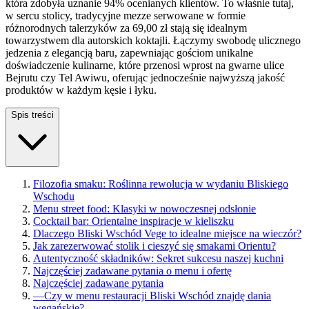
która zdobyła uznanie 94% ocenianych klientów. To właśnie tutaj,
w sercu stolicy, tradycyjne mezze serwowane w formie
różnorodnych talerzyków za 69,00 zł stają się idealnym
towarzystwem dla autorskich koktajli. Łączymy swobodę ulicznego
jedzenia z elegancją baru, zapewniając gościom unikalne
doświadczenie kulinarne, które przenosi wprost na gwarne ulice
Bejrutu czy Tel Awiwu, oferując jednocześnie najwyższą jakość
produktów w każdym kęsie i łyku.
Spis treści
Filozofia smaku: Roślinna rewolucja w wydaniu Bliskiego
Wschodu
Menu street food: Klasyki w nowoczesnej odsłonie
Cocktail bar: Orientalne inspiracje w kieliszku
Dlaczego Bliski Wschód Vege to idealne miejsce na wieczór?
Jak zarezerwować stolik i cieszyć się smakami Orientu?
Autentyczność składników: Sekret sukcesu naszej kuchni
Najczęściej zadawane pytania o menu i ofertę
Najczęściej zadawane pytania
—
Czy w menu restauracji Bliski Wschód znajdę dania
wegańskie?