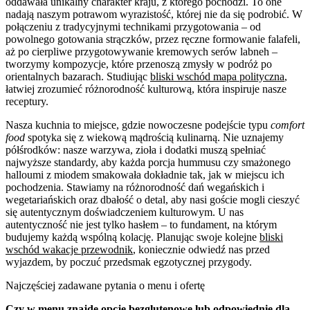
oddawała unikalny charakter kraju, z którego pochodzi. To one
nadają naszym potrawom wyrazistość, której nie da się podrobić. W
połączeniu z tradycyjnymi technikami przygotowania – od
powolnego gotowania strączków, przez ręczne formowanie falafeli,
aż po cierpliwe przygotowywanie kremowych serów labneh –
tworzymy kompozycje, które przenoszą zmysły w podróż po
orientalnych bazarach. Studiując
bliski wschód mapa polityczna
,
łatwiej zrozumieć różnorodność kulturową, która inspiruje nasze
receptury.
Nasza kuchnia to miejsce, gdzie nowoczesne podejście typu
comfort
food
spotyka się z wiekową mądrością kulinarną. Nie uznajemy
półśrodków: nasze warzywa, zioła i dodatki muszą spełniać
najwyższe standardy, aby każda porcja hummusu czy smażonego
halloumi z miodem smakowała dokładnie tak, jak w miejscu ich
pochodzenia. Stawiamy na różnorodność dań wegańskich i
wegetariańskich oraz dbałość o detal, aby nasi goście mogli cieszyć
się autentycznym doświadczeniem kulturowym. U nas
autentyczność nie jest tylko hasłem – to fundament, na którym
budujemy każdą wspólną kolację. Planując swoje kolejne
bliski
wschód wakacje przewodnik
, koniecznie odwiedź nas przed
wyjazdem, by poczuć przedsmak egzotycznej przygody.
Najczęściej zadawane pytania o menu i ofertę
Czy w menu znajdę opcje bezglutenowe lub odpowiednie dla