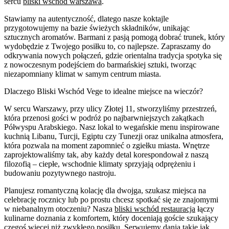
sercu
bliski wschód warszawa
.
Stawiamy na autentyczność, dlatego nasze koktajle
przygotowujemy na bazie świeżych składników, unikając
sztucznych aromatów. Barmani z pasją pomogą dobrać trunek, który
wydobędzie z Twojego posiłku to, co najlepsze. Zapraszamy do
odkrywania nowych połączeń, gdzie orientalna tradycja spotyka się
z nowoczesnym podejściem do barmańskiej sztuki, tworząc
niezapomniany klimat w samym centrum miasta.
Dlaczego Bliski Wschód Vege to idealne miejsce na wieczór?
W sercu Warszawy, przy ulicy Złotej 11, stworzyliśmy przestrzeń,
która przenosi gości w podróż po najbarwniejszych zakątkach
Półwyspu Arabskiego. Nasz lokal to wegańskie menu inspirowane
kuchnią Libanu, Turcji, Egiptu czy Tunezji oraz unikalna atmosfera,
która pozwala na moment zapomnieć o zgiełku miasta. Wnętrze
zaprojektowaliśmy tak, aby każdy detal korespondował z naszą
filozofią – ciepłe, wschodnie klimaty sprzyjają odprężeniu i
budowaniu pozytywnego nastroju.
Planujesz romantyczną kolację dla dwojga, szukasz miejsca na
celebrację rocznicy lub po prostu chcesz spotkać się ze znajomymi
w niebanalnym otoczeniu? Nasza
bliski wschód restauracja
łączy
kulinarne doznania z komfortem, który doceniają goście szukający
czegoś więcej niż zwykłego posiłku. Serwujemy dania takie jak