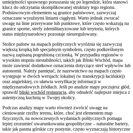
umiejętności sprawnego poruszania się po legendzie, która stanowi
klucz do odczytania skomplikowanej struktury tego regionu.
Podstawowym elementem są granice państwowe, zazwyczaj
oznaczane wyraźnymi liniami ciągłymi. Warto jednak zwracać
uwagę na linie przerywane lub punktowe, które często wskazują na
granice sporne, strefy zdemilitaryzowane lub terytoria, których
status międzynarodowy pozostaje nieuregulowany.
Stolice państw na mapach politycznych wyróżnia się zazwyczaj
większą kropką lub specjalnym symbolem, często podkreślonym
nazwą zapisaną pogrubioną czcionką. W przypadku regionów o
wysokim stopniu niestabilności, takich jak Bliski Wschód, mapa
może zawierać dodatkowe oznaczenia dotyczące stref wpływów lub
autonomii. Należy pamiętać, że nazewnictwo na mapach często
występuje w dwóch wersjach: lokalnej (w transkrypcji łacińskiej)
oraz angielskiej, co ułatwia weryfikację informacji w
międzynarodowych źródłach. Jeśli po analizie mapy poczujesz głód,
sprawdź
bliski wschód restauracja
, aby odnaleźć najlepsze miejsca z
autentyczną kuchnią w Twojej okolicy.
Podczas analizy mapy warto również zwrócić uwagę na
cieniowanie rzeźby terenu, które, choć jest elementem map
fizycznych, na nowoczesnych wydaniach politycznych pomaga
lepiej zrozumieć uwarunkowania geopolityczne – naturalne bariery,
takie jak pasma górskie czy pustynie, często wyznaczają historyczne