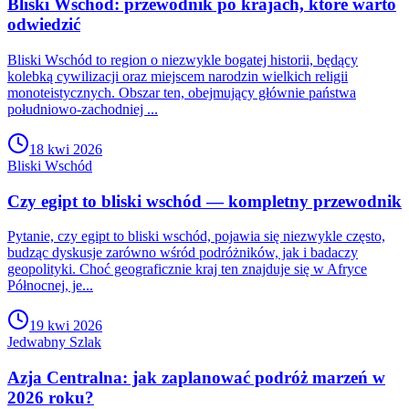
Bliski Wschód: przewodnik po krajach, które warto
odwiedzić
Bliski Wschód to region o niezwykle bogatej historii, będący
kolebką cywilizacji oraz miejscem narodzin wielkich religii
monoteistycznych. Obszar ten, obejmujący głównie państwa
południowo-zachodniej ...
18 kwi 2026
Bliski Wschód
Czy egipt to bliski wschód — kompletny przewodnik
Pytanie, czy egipt to bliski wschód, pojawia się niezwykle często,
budząc dyskusje zarówno wśród podróżników, jak i badaczy
geopolityki. Choć geograficznie kraj ten znajduje się w Afryce
Północnej, je...
19 kwi 2026
Jedwabny Szlak
Azja Centralna: jak zaplanować podróż marzeń w
2026 roku?