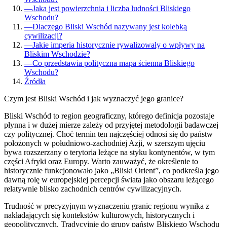
—
Jaka jest powierzchnia i liczba ludności Bliskiego
Wschodu?
—
Dlaczego Bliski Wschód nazywany jest kolebką
cywilizacji?
—
Jakie imperia historycznie rywalizowały o wpływy na
Bliskim Wschodzie?
—
Co przedstawia polityczna mapa ścienna Bliskiego
Wschodu?
Źródła
Czym jest Bliski Wschód i jak wyznaczyć jego granice?
Bliski Wschód to region geograficzny, którego definicja pozostaje
płynna i w dużej mierze zależy od przyjętej metodologii badawczej
czy politycznej. Choć termin ten najczęściej odnosi się do państw
położonych w południowo-zachodniej Azji, w szerszym ujęciu
bywa rozszerzany o terytoria leżące na styku kontynentów, w tym
części Afryki oraz Europy. Warto zauważyć, że określenie to
historycznie funkcjonowało jako „Bliski Orient”, co podkreśla jego
dawną rolę w europejskiej percepcji świata jako obszaru leżącego
relatywnie blisko zachodnich centrów cywilizacyjnych.
Trudność w precyzyjnym wyznaczeniu granic regionu wynika z
nakładających się kontekstów kulturowych, historycznych i
geopolitycznych. Tradycyjnie do grupy państw Bliskiego Wschodu