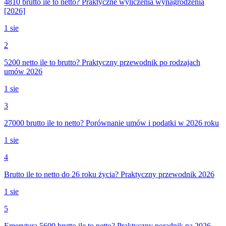
4810 brutto ile to netto? Praktyczne wyliczenia wynagrodzenia
[2026]
1 sie
2
5200 netto ile to brutto? Praktyczny przewodnik po rodzajach
umów 2026
1 sie
3
27000 brutto ile to netto? Porównanie umów i podatki w 2026 roku
1 sie
4
Brutto ile to netto do 26 roku życia? Praktyczny przewodnik 2026
1 sie
5
Emerytura 5600 brutto ile to netto? Praktyczny poradnik na 2026