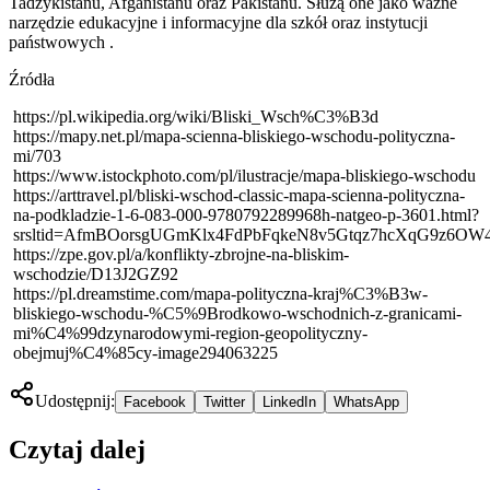
Tadżykistanu, Afganistanu oraz Pakistanu. Służą one jako ważne
narzędzie edukacyjne i informacyjne dla szkół oraz instytucji
państwowych .
Źródła
https://pl.wikipedia.org/wiki/Bliski_Wsch%C3%B3d
https://mapy.net.pl/mapa-scienna-bliskiego-wschodu-polityczna-
mi/703
https://www.istockphoto.com/pl/ilustracje/mapa-bliskiego-wschodu
https://arttravel.pl/bliski-wschod-classic-mapa-scienna-polityczna-
na-podkladzie-1-6-083-000-9780792289968h-natgeo-p-3601.html?
srsltid=AfmBOorsgUGmKlx4FdPbFqkeN8v5Gtqz7hcXqG9z6OW
https://zpe.gov.pl/a/konflikty-zbrojne-na-bliskim-
wschodzie/D13J2GZ92
https://pl.dreamstime.com/mapa-polityczna-kraj%C3%B3w-
bliskiego-wschodu-%C5%9Brodkowo-wschodnich-z-granicami-
mi%C4%99dzynarodowymi-region-geopolityczny-
obejmuj%C4%85cy-image294063225
Udostępnij:
Facebook
Twitter
LinkedIn
WhatsApp
Czytaj dalej