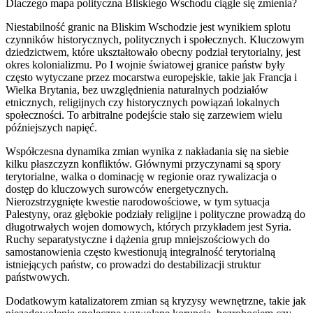
Dlaczego mapa polityczna Bliskiego Wschodu ciągle się zmienia?
Niestabilność granic na Bliskim Wschodzie jest wynikiem splotu
czynników historycznych, politycznych i społecznych. Kluczowym
dziedzictwem, które ukształtowało obecny podział terytorialny, jest
okres kolonializmu. Po I wojnie światowej granice państw były
często wytyczane przez mocarstwa europejskie, takie jak Francja i
Wielka Brytania, bez uwzględnienia naturalnych podziałów
etnicznych, religijnych czy historycznych powiązań lokalnych
społeczności. To arbitralne podejście stało się zarzewiem wielu
późniejszych napięć.
Współczesna dynamika zmian wynika z nakładania się na siebie
kilku płaszczyzn konfliktów. Głównymi przyczynami są spory
terytorialne, walka o dominację w regionie oraz rywalizacja o
dostęp do kluczowych surowców energetycznych.
Nierozstrzygnięte kwestie narodowościowe, w tym sytuacja
Palestyny, oraz głębokie podziały religijne i polityczne prowadzą do
długotrwałych wojen domowych, których przykładem jest Syria.
Ruchy separatystyczne i dążenia grup mniejszościowych do
samostanowienia często kwestionują integralność terytorialną
istniejących państw, co prowadzi do destabilizacji struktur
państwowych.
Dodatkowym katalizatorem zmian są kryzysy wewnętrzne, takie jak