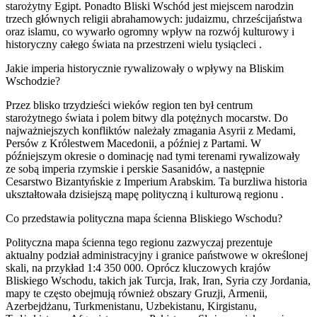
starożytny Egipt. Ponadto Bliski Wschód jest miejscem narodzin
trzech głównych religii abrahamowych: judaizmu, chrześcijaństwa
oraz islamu, co wywarło ogromny wpływ na rozwój kulturowy i
historyczny całego świata na przestrzeni wielu tysiącleci .
Jakie imperia historycznie rywalizowały o wpływy na Bliskim
Wschodzie?
Przez blisko trzydzieści wieków region ten był centrum
starożytnego świata i polem bitwy dla potężnych mocarstw. Do
najważniejszych konfliktów należały zmagania Asyrii z Medami,
Persów z Królestwem Macedonii, a później z Partami. W
późniejszym okresie o dominację nad tymi terenami rywalizowały
ze sobą imperia rzymskie i perskie Sasanidów, a następnie
Cesarstwo Bizantyńskie z Imperium Arabskim. Ta burzliwa historia
ukształtowała dzisiejszą mapę polityczną i kulturową regionu .
Co przedstawia polityczna mapa ścienna Bliskiego Wschodu?
Polityczna mapa ścienna tego regionu zazwyczaj prezentuje
aktualny podział administracyjny i granice państwowe w określonej
skali, na przykład 1:4 350 000. Oprócz kluczowych krajów
Bliskiego Wschodu, takich jak Turcja, Irak, Iran, Syria czy Jordania,
mapy te często obejmują również obszary Gruzji, Armenii,
Azerbejdżanu, Turkmenistanu, Uzbekistanu, Kirgistanu,