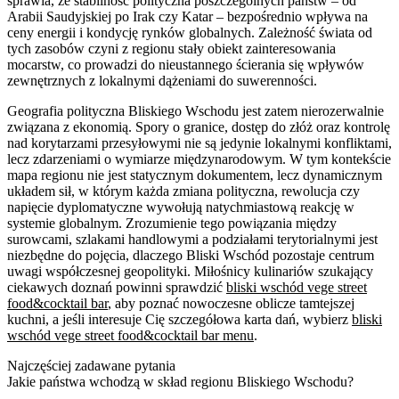
sprawia, że stabilność polityczna poszczególnych państw – od
Arabii Saudyjskiej po Irak czy Katar – bezpośrednio wpływa na
ceny energii i kondycję rynków globalnych. Zależność świata od
tych zasobów czyni z regionu stały obiekt zainteresowania
mocarstw, co prowadzi do nieustannego ścierania się wpływów
zewnętrznych z lokalnymi dążeniami do suwerenności.
Geografia polityczna Bliskiego Wschodu jest zatem nierozerwalnie
związana z ekonomią. Spory o granice, dostęp do złóż oraz kontrolę
nad korytarzami przesyłowymi nie są jedynie lokalnymi konfliktami,
lecz zdarzeniami o wymiarze międzynarodowym. W tym kontekście
mapa regionu nie jest statycznym dokumentem, lecz dynamicznym
układem sił, w którym każda zmiana polityczna, rewolucja czy
napięcie dyplomatyczne wywołują natychmiastową reakcję w
systemie globalnym. Zrozumienie tego powiązania między
surowcami, szlakami handlowymi a podziałami terytorialnymi jest
niezbędne do pojęcia, dlaczego Bliski Wschód pozostaje centrum
uwagi współczesnej geopolityki. Miłośnicy kulinariów szukający
ciekawych doznań powinni sprawdzić
bliski wschód vege street
food&cocktail bar
, aby poznać nowoczesne oblicze tamtejszej
kuchni, a jeśli interesuje Cię szczegółowa karta dań, wybierz
bliski
wschód vege street food&cocktail bar menu
.
Najczęściej zadawane pytania
Jakie państwa wchodzą w skład regionu Bliskiego Wschodu?