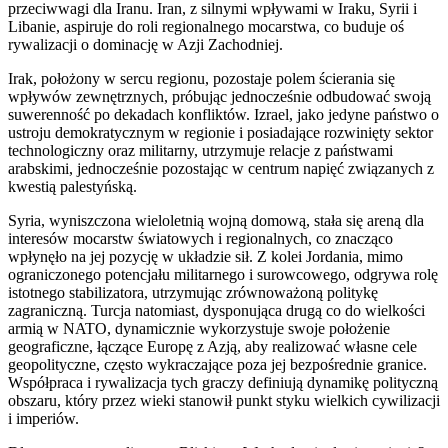
przeciwwagi dla Iranu. Iran, z silnymi wpływami w Iraku, Syrii i
Libanie, aspiruje do roli regionalnego mocarstwa, co buduje oś
rywalizacji o dominację w Azji Zachodniej.
Irak, położony w sercu regionu, pozostaje polem ścierania się
wpływów zewnętrznych, próbując jednocześnie odbudować swoją
suwerenność po dekadach konfliktów. Izrael, jako jedyne państwo o
ustroju demokratycznym w regionie i posiadające rozwinięty sektor
technologiczny oraz militarny, utrzymuje relacje z państwami
arabskimi, jednocześnie pozostając w centrum napięć związanych z
kwestią palestyńską.
Syria, wyniszczona wieloletnią wojną domową, stała się areną dla
interesów mocarstw światowych i regionalnych, co znacząco
wpłynęło na jej pozycję w układzie sił. Z kolei Jordania, mimo
ograniczonego potencjału militarnego i surowcowego, odgrywa rolę
istotnego stabilizatora, utrzymując zrównoważoną politykę
zagraniczną. Turcja natomiast, dysponująca drugą co do wielkości
armią w NATO, dynamicznie wykorzystuje swoje położenie
geograficzne, łączące Europę z Azją, aby realizować własne cele
geopolityczne, często wykraczające poza jej bezpośrednie granice.
Współpraca i rywalizacja tych graczy definiują dynamikę polityczną
obszaru, który przez wieki stanowił punkt styku wielkich cywilizacji
i imperiów.