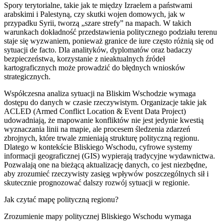
Spory terytorialne, takie jak te między Izraelem a państwami
arabskimi i Palestyną, czy skutki wojen domowych, jak w
przypadku Syrii, tworzą „szare strefy” na mapach. W takich
warunkach dokładność przedstawienia politycznego podziału terenu
staje się wyzwaniem, ponieważ granice de iure często różnią się od
sytuacji de facto. Dla analityków, dyplomatów oraz badaczy
bezpieczeństwa, korzystanie z nieaktualnych źródeł
kartograficznych może prowadzić do błędnych wniosków
strategicznych.
Współczesna analiza sytuacji na Bliskim Wschodzie wymaga
dostępu do danych w czasie rzeczywistym. Organizacje takie jak
ACLED (Armed Conflict Location & Event Data Project)
udowadniają, że mapowanie konfliktów nie jest jedynie kwestią
wyznaczania linii na mapie, ale procesem śledzenia zdarzeń
zbrojnych, które trwale zmieniają strukturę polityczną regionu.
Dlatego w kontekście Bliskiego Wschodu, cyfrowe systemy
informacji geograficznej (GIS) wypierają tradycyjne wydawnictwa.
Pozwalają one na bieżącą aktualizację danych, co jest niezbędne,
aby zrozumieć rzeczywisty zasięg wpływów poszczególnych sił i
skutecznie prognozować dalszy rozwój sytuacji w regionie.
Jak czytać mapę polityczną regionu?
Zrozumienie mapy politycznej Bliskiego Wschodu wymaga