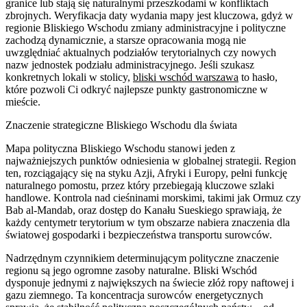
granice lub stają się naturalnymi przeszkodami w konfliktach
zbrojnych. Weryfikacja daty wydania mapy jest kluczowa, gdyż w
regionie Bliskiego Wschodu zmiany administracyjne i polityczne
zachodzą dynamicznie, a starsze opracowania mogą nie
uwzględniać aktualnych podziałów terytorialnych czy nowych
nazw jednostek podziału administracyjnego. Jeśli szukasz
konkretnych lokali w stolicy,
bliski wschód warszawa
to hasło,
które pozwoli Ci odkryć najlepsze punkty gastronomiczne w
mieście.
Znaczenie strategiczne Bliskiego Wschodu dla świata
Mapa polityczna Bliskiego Wschodu stanowi jeden z
najważniejszych punktów odniesienia w globalnej strategii. Region
ten, rozciągający się na styku Azji, Afryki i Europy, pełni funkcję
naturalnego pomostu, przez który przebiegają kluczowe szlaki
handlowe. Kontrola nad cieśninami morskimi, takimi jak Ormuz czy
Bab al-Mandab, oraz dostęp do Kanału Sueskiego sprawiają, że
każdy centymetr terytorium w tym obszarze nabiera znaczenia dla
światowej gospodarki i bezpieczeństwa transportu surowców.
Nadrzędnym czynnikiem determinującym polityczne znaczenie
regionu są jego ogromne zasoby naturalne. Bliski Wschód
dysponuje jednymi z największych na świecie złóż ropy naftowej i
gazu ziemnego. Ta koncentracja surowców energetycznych