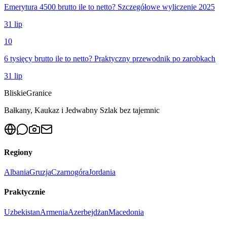
Emerytura 4500 brutto ile to netto? Szczegółowe wyliczenie 2025
31 lip
10
6 tysięcy brutto ile to netto? Praktyczny przewodnik po zarobkach
31 lip
Bliskie
Granice
Bałkany, Kaukaz i Jedwabny Szlak bez tajemnic
Regiony
Albania
Gruzja
Czarnogóra
Jordania
Praktycznie
Uzbekistan
Armenia
Azerbejdżan
Macedonia