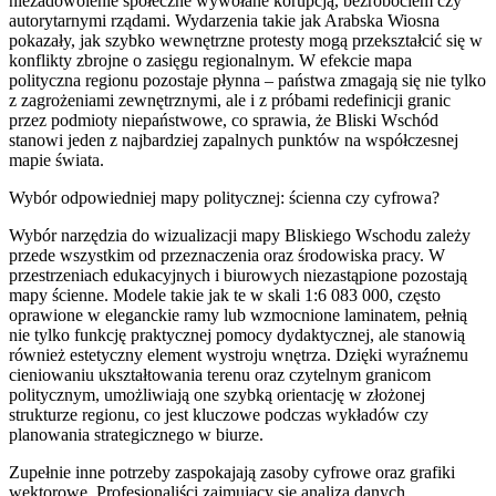
niezadowolenie społeczne wywołane korupcją, bezrobociem czy
autorytarnymi rządami. Wydarzenia takie jak Arabska Wiosna
pokazały, jak szybko wewnętrzne protesty mogą przekształcić się w
konflikty zbrojne o zasięgu regionalnym. W efekcie mapa
polityczna regionu pozostaje płynna – państwa zmagają się nie tylko
z zagrożeniami zewnętrznymi, ale i z próbami redefinicji granic
przez podmioty niepaństwowe, co sprawia, że Bliski Wschód
stanowi jeden z najbardziej zapalnych punktów na współczesnej
mapie świata.
Wybór odpowiedniej mapy politycznej: ścienna czy cyfrowa?
Wybór narzędzia do wizualizacji mapy Bliskiego Wschodu zależy
przede wszystkim od przeznaczenia oraz środowiska pracy. W
przestrzeniach edukacyjnych i biurowych niezastąpione pozostają
mapy ścienne. Modele takie jak te w skali 1:6 083 000, często
oprawione w eleganckie ramy lub wzmocnione laminatem, pełnią
nie tylko funkcję praktycznej pomocy dydaktycznej, ale stanowią
również estetyczny element wystroju wnętrza. Dzięki wyraźnemu
cieniowaniu ukształtowania terenu oraz czytelnym granicom
politycznym, umożliwiają one szybką orientację w złożonej
strukturze regionu, co jest kluczowe podczas wykładów czy
planowania strategicznego w biurze.
Zupełnie inne potrzeby zaspokajają zasoby cyfrowe oraz grafiki
wektorowe. Profesjonaliści zajmujący się analizą danych,