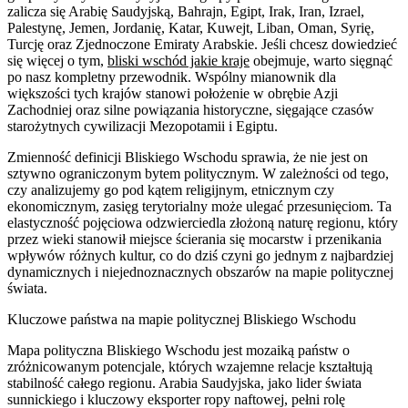
zalicza się Arabię Saudyjską, Bahrajn, Egipt, Irak, Iran, Izrael,
Palestynę, Jemen, Jordanię, Katar, Kuwejt, Liban, Oman, Syrię,
Turcję oraz Zjednoczone Emiraty Arabskie. Jeśli chcesz dowiedzieć
się więcej o tym,
bliski wschód jakie kraje
obejmuje, warto sięgnąć
po nasz kompletny przewodnik. Wspólny mianownik dla
większości tych krajów stanowi położenie w obrębie Azji
Zachodniej oraz silne powiązania historyczne, sięgające czasów
starożytnych cywilizacji Mezopotamii i Egiptu.
Zmienność definicji Bliskiego Wschodu sprawia, że nie jest on
sztywno ograniczonym bytem politycznym. W zależności od tego,
czy analizujemy go pod kątem religijnym, etnicznym czy
ekonomicznym, zasięg terytorialny może ulegać przesunięciom. Ta
elastyczność pojęciowa odzwierciedla złożoną naturę regionu, który
przez wieki stanowił miejsce ścierania się mocarstw i przenikania
wpływów różnych kultur, co do dziś czyni go jednym z najbardziej
dynamicznych i niejednoznacznych obszarów na mapie politycznej
świata.
Kluczowe państwa na mapie politycznej Bliskiego Wschodu
Mapa polityczna Bliskiego Wschodu jest mozaiką państw o
zróżnicowanym potencjale, których wzajemne relacje kształtują
stabilność całego regionu. Arabia Saudyjska, jako lider świata
sunnickiego i kluczowy eksporter ropy naftowej, pełni rolę