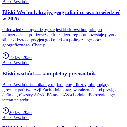
Bliski Wschód
Bliski Wschód: kraje, geografia i co warto wiedzieć
w 2026
Odpowiedź na pytanie, gdzie jest bliski wschód, nie jest
jednoznaczna, ponieważ definicja tego regionu pozostaje płynna i
silnie zależy od przyjętego kontekstu politycznego oraz
geograficznego. Choć p...
19 kwi 2026
Bliski Wschód
Bliski wschód — kompletny przewodnik
Bliski Wschód to unikalny region geograficzny, obejmujący
głównie państwa Azji Zachodniej oraz, w zależności od przyjętej
definicji, obszary Afryki Północno-Wschodniej. Położenie tego
terenu na styku ...
20 kwi 2026
Bliski Wschód