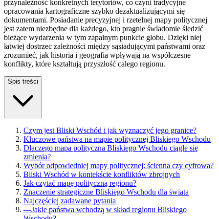
przynależność konkretnych terytoriów, co czyni tradycyjne
opracowania kartograficzne szybko dezaktualizującymi się
dokumentami. Posiadanie precyzyjnej i rzetelnej mapy politycznej
jest zatem niezbędne dla każdego, kto pragnie świadomie śledzić
bieżące wydarzenia w tym zapalnym punkcie globu. Dzięki niej
łatwiej dostrzec zależności między sąsiadującymi państwami oraz
zrozumieć, jak historia i geografia wpływają na współczesne
konflikty, które kształtują przyszłość całego regionu.
Spis treści
Czym jest Bliski Wschód i jak wyznaczyć jego granice?
Kluczowe państwa na mapie politycznej Bliskiego Wschodu
Dlaczego mapa polityczna Bliskiego Wschodu ciągle się
zmienia?
Wybór odpowiedniej mapy politycznej: ścienna czy cyfrowa?
Bliski Wschód w kontekście konfliktów zbrojnych
Jak czytać mapę polityczną regionu?
Znaczenie strategiczne Bliskiego Wschodu dla świata
Najczęściej zadawane pytania
—
Jakie państwa wchodzą w skład regionu Bliskiego
Wschodu?