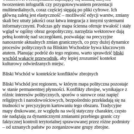
tworzeniem infografik czy przygotowywaniem prezentacji
multimedialnych, coraz częściej sięgają po pliki cyfrowe. Ich
główną zaletą jest elastyczność – możliwość edycji warstw, zmiany
skali bez utraty jakości oraz łatwa integracja z innymi systemami
informatycznymi. Podczas gdy mapa ścienna oferuje trwałość i stały
wgląd w ogólny obraz geopolityczny, narzędzia wektorowe dają
pełną kontrolę nad szczegółami, pozwalając na precyzyjne
nanoszenie aktualnych zmian granicznych, co przy dużej dynamice
procesów politycznych na Bliskim Wschodzie bywa kluczowym
atutem. Planując podróż do tego regionu, warto sprawdzić
bliski
wschód wakacje przewodnik
, aby lepiej zrozumieć kontekst
kulturowy odwiedzanych miejsc.
Bliski Wschód w kontekście konfliktów zbrojnych
Bliski Wschód jest regionem, w którym mapa polityczna pozostaje
w stanie permanentnej płynności. Konflikty zbrojne, wynikające z
różnic interesów politycznych, sporów o surowce oraz napięć
religijnych i narodowościowych, bezpośrednio przekładają się na
trudności w precyzyjnym kartowaniu tego obszaru. Tradycyjne
mapy drukowane, ze względu na swój statyczny charakter, często
nie nadążają za dynamicznymi zmianami przebiegu granic czy
faktycznej kontroli terytorialnej sprawowanej przez różne podmioty
– od uznanych państw po zorganizowane grupy zbrojne.