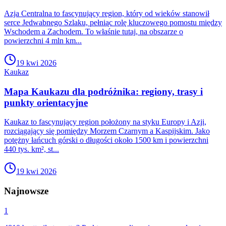
Azja Centralna to fascynujący region, który od wieków stanowił
serce Jedwabnego Szlaku, pełniąc rolę kluczowego pomostu między
Wschodem a Zachodem. To właśnie tutaj, na obszarze o
powierzchni 4 mln km...
19 kwi 2026
Kaukaz
Mapa Kaukazu dla podróżnika: regiony, trasy i
punkty orientacyjne
Kaukaz to fascynujący region położony na styku Europy i Azji,
rozciągający się pomiędzy Morzem Czarnym a Kaspijskim. Jako
potężny łańcuch górski o długości około 1500 km i powierzchni
440 tys. km², st...
19 kwi 2026
Najnowsze
1