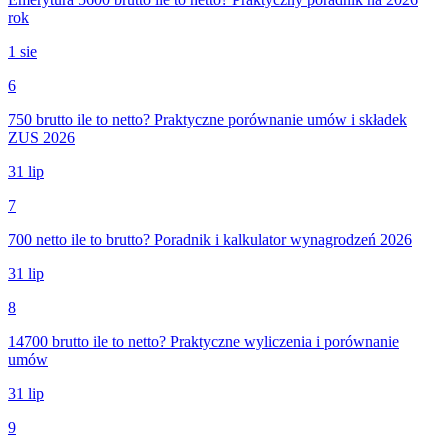
rok
1 sie
6
750 brutto ile to netto? Praktyczne porównanie umów i składek
ZUS 2026
31 lip
7
700 netto ile to brutto? Poradnik i kalkulator wynagrodzeń 2026
31 lip
8
14700 brutto ile to netto? Praktyczne wyliczenia i porównanie
umów
31 lip
9