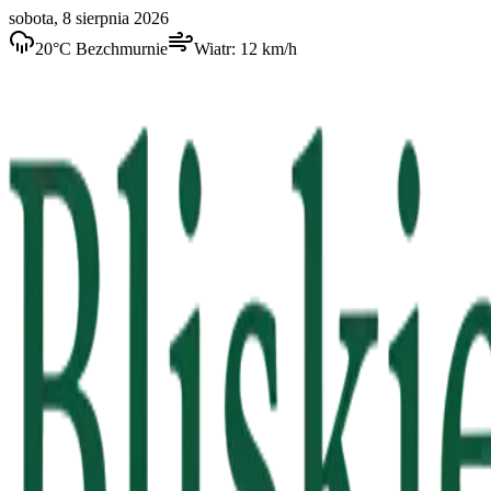
sobota, 8 sierpnia 2026
20
°C
Bezchmurnie
Wiatr:
12
km/h