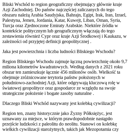
Bliski Wschód to region geograficzny obejmujący głównie kraje
Azji Zachodniej. Do państw najczęściej zaliczanych do tego
obszaru należą Arabia Saudyjska, Bahrajn, Egipt, Irak, Iran, Izrael,
Palestyna, Jemen, Jordania, Katar, Kuwejt, Liban, Oman, Syria,
Turcja oraz Zjednoczone Emiraty Arabskie. Niektóre źródła w
kontekście politycznym lub geograficznym włączają do tego
zestawienia również Cypr oraz kraje Azji Środkowej i Kaukazu, w
zależności od przyjętej definicji geopolitycznej
.
Jaka jest powierzchnia i liczba ludności Bliskiego Wschodu?
Region Bliskiego Wschodu zajmuje łączną powierzchnię około 9,7
miliona kilometrów kwadratowych. Według danych z 2021 roku
obszar ten zamieszkuje łącznie 456 milionów osób. Wielkość ta
obejmuje zróżnicowane terytoria państw położonych w
południowo-zachodniej Azji, które odgrywają kluczową rolę w
światowej geopolityce oraz gospodarce ze względu na swoje
strategiczne położenie i bogate zasoby naturalne .
Dlaczego Bliski Wschód nazywany jest kolebką cywilizacji?
Region ten, znany historycznie jako Żyzny Półksiężyc, jest
uznawany za miejsce, w którym prawdopodobnie nastąpiło
przejście ludzkości z paleolitu do neolitu. Stanowi on kolebkę
wielkich cywilizacji starożytnych, takich jak Mezopotamia czy