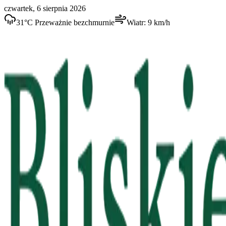
czwartek, 6 sierpnia 2026
31
°C
Przeważnie bezchmurnie
Wiatr:
9
km/h