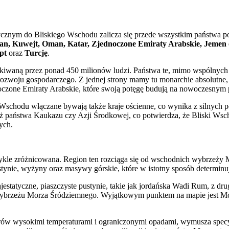
tycznym do Bliskiego Wschodu zalicza się przede wszystkim państwa po
Liban, Kuwejt, Oman, Katar, Zjednoczone Emiraty Arabskie, Jemen
pt
oraz
Turcję
.
szkiwaną przez ponad 450 milionów ludzi. Państwa te, mimo wspólnyc
woju gospodarczego. Z jednej strony mamy tu monarchie absolutne, ta
jednoczone Emiraty Arabskie, które swoją potęgę budują na nowoczesnym 
go Wschodu włączane bywają także kraje ościenne, co wynika z silnych
eż państwa Kaukazu czy Azji Środkowej, co potwierdza, że Bliski Wschó
ych.
wykle zróżnicowana. Region ten rozciąga się od wschodnich wybrzeży
stynie, wyżyny oraz masywy górskie, które w istotny sposób determin
jestatyczne, piaszczyste pustynie, takie jak jordańska Wadi Rum, z dru
ybrzeżu Morza Śródziemnego. Wyjątkowym punktem na mapie jest Morze 
rów wysokimi temperaturami i ograniczonymi opadami, wymusza specyfi