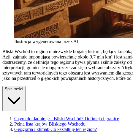
Ilustracja wygenerowana przez AI
Bliski Wschód to region o niezwykle bogatej historii, będący kolebk
Azji, zajmuje imponującą powierzchnię około 9,7 mln km² i jest za
dostrzeżemy, że definicja tego regionu bywa płynna i silnie zależy
interpretacji, granice te mogą rozszerzać się o wybrane obszary Afr
sztywnych ram terytorialnych tego obszaru jest wyzwaniem dla geogr
jako na przestrzeń o głębokich powiązaniach historycznych, które od 
Spis treści
Czym dokładnie jest Bliski Wschód? Definicja i granice
Pełna lista krajów Bliskiego Wschodu
Geografia i klimat: Co kształtuje ten region?