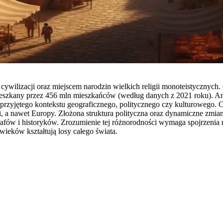
ą cywilizacji oraz miejscem narodzin wielkich religii monoteistyczny
mieszkany przez 456 mln mieszkańców (według danych z 2021 roku). An
 od przyjętego kontekstu geograficznego, politycznego czy kulturowego
yki, a nawet Europy. Złożona struktura polityczna oraz dynamiczne zmi
afów i historyków. Zrozumienie tej różnorodności wymaga spojrzenia n
wieków kształtują losy całego świata.