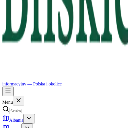
informacyjny —
Polska
i okolice
Menu
Albania