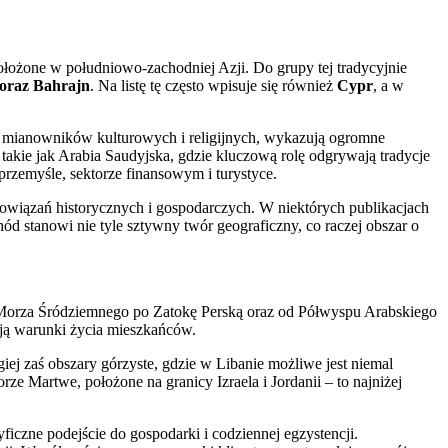
łożone w południowo-zachodniej Azji. Do grupy tej tradycyjnie
 oraz Bahrajn
. Na listę tę często wpisuje się również
Cypr
, a w
h mianowników kulturowych i religijnych, wykazują ogromne
kie jak Arabia Saudyjska, gdzie kluczową rolę odgrywają tradycje
przemyśle, sektorze finansowym i turystyce.
 powiązań historycznych i gospodarczych. W niektórych publikacjach
d stanowi nie tyle sztywny twór geograficzny, co raczej obszar o
 Morza Śródziemnego po Zatokę Perską oraz od Półwyspu Arabskiego
ują warunki życia mieszkańców.
giej zaś obszary górzyste, gdzie w Libanie możliwe jest niemal
Martwe, położone na granicy Izraela i Jordanii – to najniżej
czne podejście do gospodarki i codziennej egzystencji.