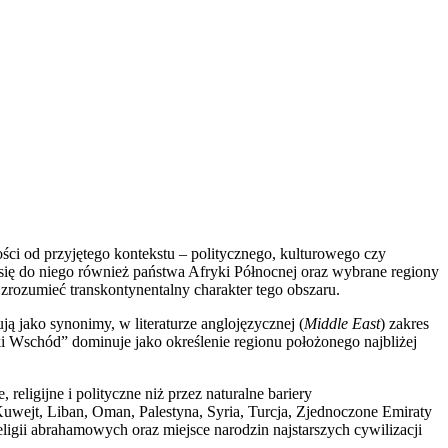
ości od przyjętego kontekstu – politycznego, kulturowego czy
 się do niego również państwa Afryki Północnej oraz wybrane regiony
j zrozumieć transkontynentalny charakter tego obszaru.
 jako synonimy, w literaturze anglojęzycznej (
Middle East
) zakres
ki Wschód” dominuje jako określenie regionu położonego najbliżej
eligijne i polityczne niż przez naturalne bariery
, Kuwejt, Liban, Oman, Palestyna, Syria, Turcja, Zjednoczone Emiraty
eligii abrahamowych oraz miejsce narodzin najstarszych cywilizacji