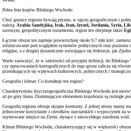
Pełna lista krajów Bliskiego Wschodu
Choć granice regionu bywają płynne, w ujęciu geograficznym i poli
należą:
Arabia Saudyjska, Irak, Iran, Izrael, Jordania, Syria, 
szerszym, geopolitycznym rozumieniu, region ten obejmuje także
Egi
Łącznie obszar ten zajmuje powierzchnię około 9,7 mln km², zamie
zróżnicowanie pod względem systemów politycznych oraz poziomu roz
religijne, a z drugiej dynamicznie rozwijające się federacje, jak Z
Warto zauważyć, że w zależności od przyjętej definicji, do Bliskie
czy opracowaniach kartograficznych do tego grona zalicza się równi
przenikających się wpływach kulturowych, politycznych i strategiczn
Geografia i klimat: Co kształtuje ten region?
Charakterystyka fizycznogeograficzna Bliskiego Wschodu jest niez
aż po góry Iranu. Dominującym elementem krajobrazu są rozległe pu
Geografia regionu oferuje skrajne kontrasty. Z jednej strony mamy ma
jednoczesne korzystanie z ośrodków narciarskich i wypoczynek na w
usytuowane miejsce na Ziemi, słynące z niezwykłego zasolenia wód.
Klimat Bliskiego Wschodu, charakteryzujący się w większości obsza