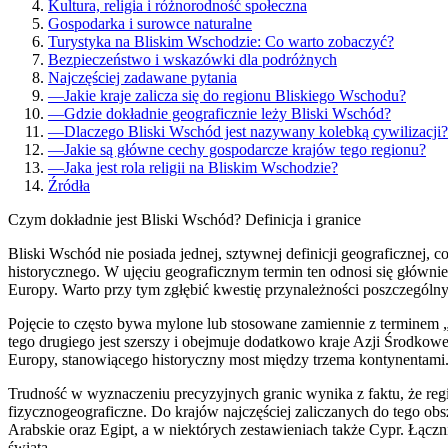
Kultura, religia i różnorodność społeczna
Gospodarka i surowce naturalne
Turystyka na Bliskim Wschodzie: Co warto zobaczyć?
Bezpieczeństwo i wskazówki dla podróżnych
Najczęściej zadawane pytania
—
Jakie kraje zalicza się do regionu Bliskiego Wschodu?
—
Gdzie dokładnie geograficznie leży Bliski Wschód?
—
Dlaczego Bliski Wschód jest nazywany kolebką cywilizacji?
—
Jakie są główne cechy gospodarcze krajów tego regionu?
—
Jaka jest rola religii na Bliskim Wschodzie?
Źródła
Czym dokładnie jest Bliski Wschód? Definicja i granice
Bliski Wschód nie posiada jednej, sztywnej definicji geograficznej, 
historycznego. W ujęciu geograficznym termin ten odnosi się główni
Europy. Warto przy tym zgłębić kwestię przynależności poszczególn
Pojęcie to często bywa mylone lub stosowane zamiennie z terminem 
tego drugiego jest szerszy i obejmuje dodatkowo kraje Azji Środkowe
Europy, stanowiącego historyczny most między trzema kontynentami
Trudność w wyznaczeniu precyzyjnych granic wynika z faktu, że region
fizycznogeograficzne. Do krajów najczęściej zaliczanych do tego obsz
Arabskie oraz Egipt, a w niektórych zestawieniach także Cypr. Łączn
świata.