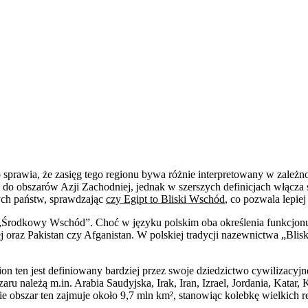
co sprawia, że zasięg tego regionu bywa różnie interpretowany w zależn
e do obszarów Azji Zachodniej, jednak w szerszych definicjach włącza
ych państw, sprawdzając
czy Egipt to Bliski Wschód
, co pozwala lepie
„Środkowy Wschód”. Choć w języku polskim oba określenia funkcjonują
j oraz Pakistan czy Afganistan. W polskiej tradycji nazewnictwa „Blis
.
 ten jest definiowany bardziej przez swoje dziedzictwo cywilizacyjne, r
aru należą m.in. Arabia Saudyjska, Irak, Iran, Izrael, Jordania, Katar
ie obszar ten zajmuje około 9,7 mln km², stanowiąc kolebkę wielkich r