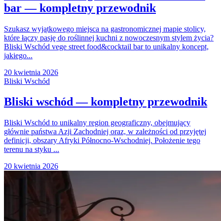
bar — kompletny przewodnik
Szukasz wyjątkowego miejsca na gastronomicznej mapie stolicy,
które łączy pasję do roślinnej kuchni z nowoczesnym stylem życia?
Bliski Wschód vege street food&cocktail bar to unikalny koncept,
jakiego...
20 kwietnia 2026
Bliski Wschód
Bliski wschód — kompletny przewodnik
Bliski Wschód to unikalny region geograficzny, obejmujący
głównie państwa Azji Zachodniej oraz, w zależności od przyjętej
definicji, obszary Afryki Północno-Wschodniej. Położenie tego
terenu na styku ...
20 kwietnia 2026