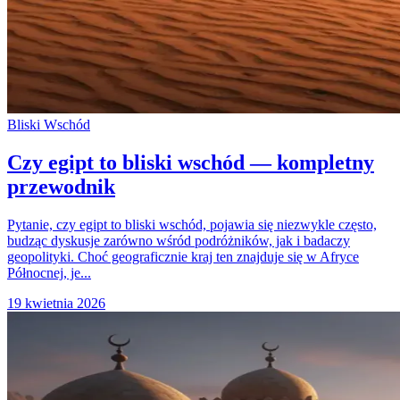
Bliski Wschód
Czy egipt to bliski wschód — kompletny
przewodnik
Pytanie, czy egipt to bliski wschód, pojawia się niezwykle często,
budząc dyskusje zarówno wśród podróżników, jak i badaczy
geopolityki. Choć geograficznie kraj ten znajduje się w Afryce
Północnej, je...
19 kwietnia 2026