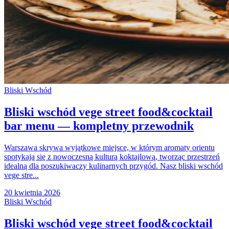
Bliski Wschód
Bliski wschód vege street food&cocktail
bar menu — kompletny przewodnik
Warszawa skrywa wyjątkowe miejsce, w którym aromaty orientu
spotykają się z nowoczesną kulturą koktajlową, tworząc przestrzeń
idealną dla poszukiwaczy kulinarnych przygód. Nasz bliski wschód
vege stre...
20 kwietnia 2026
Bliski Wschód
Bliski wschód vege street food&cocktail