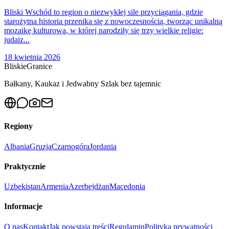
Bliski Wschód to region o niezwykłej sile przyciągania, gdzie
starożytna historia przenika się z nowoczesnością, tworząc unikalną
mozaikę kulturową, w której narodziły się trzy wielkie religie:
judaiz...
18 kwietnia 2026
Bliskie
Granice
Bałkany, Kaukaz i Jedwabny Szlak bez tajemnic
Regiony
Albania
Gruzja
Czarnogóra
Jordania
Praktycznie
Uzbekistan
Armenia
Azerbejdżan
Macedonia
Informacje
O nas
Kontakt
Jak powstają treści
Regulamin
Polityka prywatności