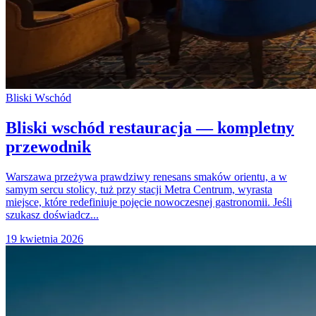
Bliski Wschód
Bliski wschód restauracja — kompletny
przewodnik
Warszawa przeżywa prawdziwy renesans smaków orientu, a w
samym sercu stolicy, tuż przy stacji Metra Centrum, wyrasta
miejsce, które redefiniuje pojęcie nowoczesnej gastronomii. Jeśli
szukasz doświadcz...
19 kwietnia 2026