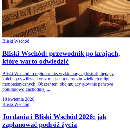
Bliski Wschód
Bliski Wschód: przewodnik po krajach,
które warto odwiedzić
Bliski Wschód to region o niezwykle bogatej historii, będący
kolebką cywilizacji oraz miejscem narodzin wielkich religii
monoteistycznych. Obszar ten, obejmujący głównie państwa
południowo-zachodniej ...
18 kwietnia 2026
Bliski Wschód
Jordania i Bliski Wschód 2026: jak
zaplanować podróż życia