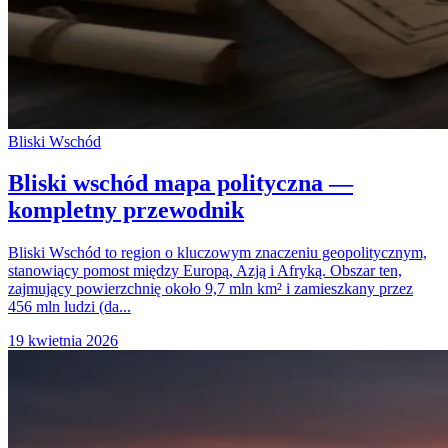
Bliski Wschód
Bliski wschód mapa polityczna —
kompletny przewodnik
Bliski Wschód to region o kluczowym znaczeniu geopolitycznym,
stanowiący pomost między Europą, Azją i Afryką. Obszar ten,
zajmujący powierzchnię około 9,7 mln km² i zamieszkany przez
456 mln ludzi (da...
19 kwietnia 2026