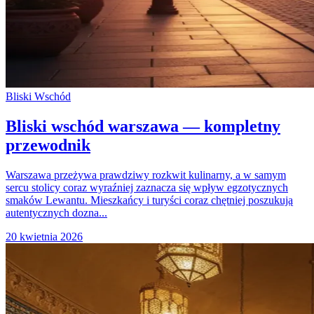
Bliski Wschód
Bliski wschód warszawa — kompletny
przewodnik
Warszawa przeżywa prawdziwy rozkwit kulinarny, a w samym
sercu stolicy coraz wyraźniej zaznacza się wpływ egzotycznych
smaków Lewantu. Mieszkańcy i turyści coraz chętniej poszukują
autentycznych dozna...
20 kwietnia 2026