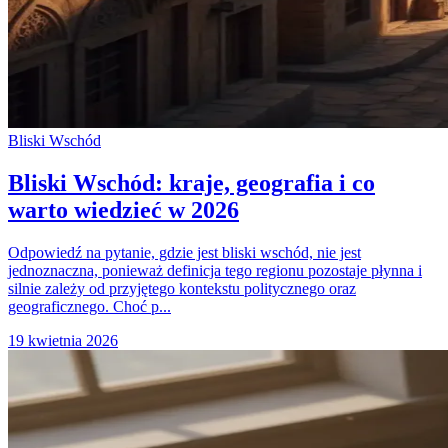
Bliski Wschód
Bliski Wschód: kraje, geografia i co
warto wiedzieć w 2026
Odpowiedź na pytanie, gdzie jest bliski wschód, nie jest
jednoznaczna, ponieważ definicja tego regionu pozostaje płynna i
silnie zależy od przyjętego kontekstu politycznego oraz
geograficznego. Choć p...
19 kwietnia 2026