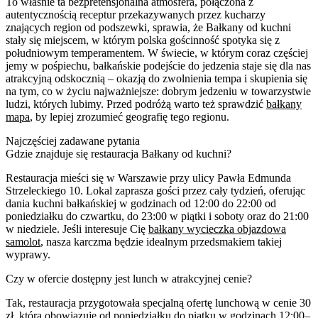
To właśnie ta bezpretensjonalna atmosfera, połączona z
autentycznością receptur przekazywanych przez kucharzy
znających region od podszewki, sprawia, że Bałkany od kuchni
stały się miejscem, w którym polska gościnność spotyka się z
południowym temperamentem. W świecie, w którym coraz częściej
jemy w pośpiechu, bałkańskie podejście do jedzenia staje się dla nas
atrakcyjną odskocznią – okazją do zwolnienia tempa i skupienia się
na tym, co w życiu najważniejsze: dobrym jedzeniu w towarzystwie
ludzi, których lubimy. Przed podróżą warto też sprawdzić
bałkany
mapa
, by lepiej zrozumieć geografię tego regionu.
Najczęściej zadawane pytania
Gdzie znajduje się restauracja Bałkany od kuchni?
Restauracja mieści się w Warszawie przy ulicy Pawła Edmunda
Strzeleckiego 10. Lokal zaprasza gości przez cały tydzień, oferując
dania kuchni bałkańskiej w godzinach od 12:00 do 22:00 od
poniedziałku do czwartku, do 23:00 w piątki i soboty oraz do 21:00
w niedziele. Jeśli interesuje Cię
bałkany wycieczka objazdowa
samolot
, nasza karczma będzie idealnym przedsmakiem takiej
wyprawy.
Czy w ofercie dostępny jest lunch w atrakcyjnej cenie?
Tak, restauracja przygotowała specjalną ofertę lunchową w cenie 30
zł, która obowiązuje od poniedziałku do piątku w godzinach 12:00–