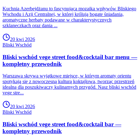
Kuchnia Azerbejdżanu to fascynująca mozaika wpływów Bliskiego
Wschodu i Azji Centralnej, w której królują bogate śniadania,
aromatyczne herbaty podawane w charakterystycznych
szklaneczkach oraz dania ...
20 kwi 2026
Bliski Wschód
Bliski wschód vege street food&cocktail bar menu —
kompletny przewodnik
Warszawa skrywa wyjątkowe miejsce, w którym aromaty orientu
spotykają się z nowoczesną kulturą koktajlową, tworząc przestrzeń
idealną dla poszukiwaczy kulinarnych przygód. Nasz bliski wschód
vege stre...
20 kwi 2026
Bliski Wschód
Bliski wschód vege street food&cocktail bar —
kompletny przewodnik