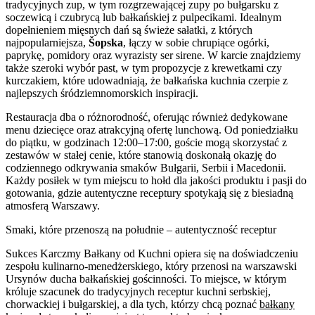
tradycyjnych zup, w tym rozgrzewającej zupy po bułgarsku z
soczewicą i czubrycą lub bałkańskiej z pulpecikami. Idealnym
dopełnieniem mięsnych dań są świeże sałatki, z których
najpopularniejsza,
Šopska
, łączy w sobie chrupiące ogórki,
paprykę, pomidory oraz wyrazisty ser sirene. W karcie znajdziemy
także szeroki wybór past, w tym propozycje z krewetkami czy
kurczakiem, które udowadniają, że bałkańska kuchnia czerpie z
najlepszych śródziemnomorskich inspiracji.
Restauracja dba o różnorodność, oferując również dedykowane
menu dziecięce oraz atrakcyjną ofertę lunchową. Od poniedziałku
do piątku, w godzinach 12:00–17:00, goście mogą skorzystać z
zestawów w stałej cenie, które stanowią doskonałą okazję do
codziennego odkrywania smaków Bułgarii, Serbii i Macedonii.
Każdy posiłek w tym miejscu to hołd dla jakości produktu i pasji do
gotowania, gdzie autentyczne receptury spotykają się z biesiadną
atmosferą Warszawy.
Smaki, które przenoszą na południe – autentyczność receptur
Sukces Karczmy Bałkany od Kuchni opiera się na doświadczeniu
zespołu kulinarno-menedżerskiego, który przenosi na warszawski
Ursynów ducha bałkańskiej gościnności. To miejsce, w którym
króluje szacunek do tradycyjnych receptur kuchni serbskiej,
chorwackiej i bułgarskiej, a dla tych, którzy chcą poznać
bałkany