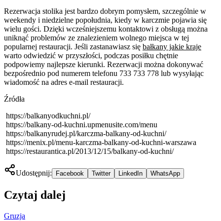
Rezerwacja stolika jest bardzo dobrym pomysłem, szczególnie w
weekendy i niedzielne popołudnia, kiedy w karczmie pojawia się
wielu gości. Dzięki wcześniejszemu kontaktowi z obsługą można
uniknąć problemów ze znalezieniem wolnego miejsca w tej
popularnej restauracji. Jeśli zastanawiasz się
bałkany jakie kraje
warto odwiedzić w przyszłości, podczas posiłku chętnie
podpowiemy najlepsze kierunki. Rezerwacji można dokonywać
bezpośrednio pod numerem telefonu 733 733 778 lub wysyłając
wiadomość na adres e-mail restauracji.
Źródła
https://balkanyodkuchni.pl/
https://balkany-od-kuchni.upmenusite.com/menu
https://balkanyrudej.pl/karczma-balkany-od-kuchni/
https://menix.pl/menu-karczma-balkany-od-kuchni-warszawa
https://restaurantica.pl/2013/12/15/balkany-od-kuchni/
Udostępnij:
Facebook
Twitter
LinkedIn
WhatsApp
Czytaj dalej
Gruzja