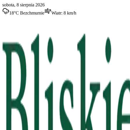
sobota, 8 sierpnia 2026
18
°C
Bezchmurnie
Wiatr:
8
km/h