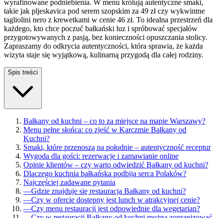
wyrafinowane podniebienia. W menu królują autentyczne smaki,
takie jak pljeskavica pod serem szopskim za 49 zł czy wykwintne
tagliolini nero z krewetkami w cenie 46 zł. To idealna przestrzeń dla
każdego, kto chce poczuć bałkański luz i spróbować specjałów
przygotowywanych z pasją, bez konieczności opuszczania stolicy.
Zapraszamy do odkrycia autentyczności, która sprawia, że każda
wizyta staje się wyjątkową, kulinarną przygodą dla całej rodziny.
Spis treści
Bałkany od kuchni – co to za miejsce na mapie Warszawy?
Menu pełne słońca: co zjeść w Karczmie Bałkany od
Kuchni?
Smaki, które przenoszą na południe – autentyczność receptur
Wygoda dla gości: rezerwacje i zamawianie online
Opinie klientów – czy warto odwiedzić Bałkany od kuchni?
Dlaczego kuchnia bałkańska podbija serca Polaków?
Najczęściej zadawane pytania
—
Gdzie znajduje się restauracja Bałkany od kuchni?
—
Czy w ofercie dostępny jest lunch w atrakcyjnej cenie?
—
Czy menu restauracji jest odpowiednie dla wegetarian?
—
Czy w restauracji Bałkany od kuchni można zorganizować