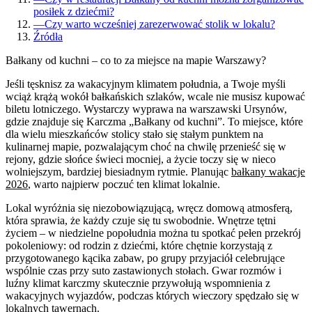
posiłek z dziećmi?
—
Czy warto wcześniej zarezerwować stolik w lokalu?
Źródła
Bałkany od kuchni – co to za miejsce na mapie Warszawy?
Jeśli tęsknisz za wakacyjnym klimatem południa, a Twoje myśli
wciąż krążą wokół bałkańskich szlaków, wcale nie musisz kupować
biletu lotniczego. Wystarczy wyprawa na warszawski Ursynów,
gdzie znajduje się Karczma „Bałkany od kuchni”. To miejsce, które
dla wielu mieszkańców stolicy stało się stałym punktem na
kulinarnej mapie, pozwalającym choć na chwilę przenieść się w
rejony, gdzie słońce świeci mocniej, a życie toczy się w nieco
wolniejszym, bardziej biesiadnym rytmie. Planując
bałkany wakacje
2026
, warto najpierw poczuć ten klimat lokalnie.
Lokal wyróżnia się niezobowiązującą, wręcz domową atmosferą,
która sprawia, że każdy czuje się tu swobodnie. Wnętrze tętni
życiem – w niedzielne popołudnia można tu spotkać pełen przekrój
pokoleniowy: od rodzin z dziećmi, które chętnie korzystają z
przygotowanego kącika zabaw, po grupy przyjaciół celebrujące
wspólnie czas przy suto zastawionych stołach. Gwar rozmów i
luźny klimat karczmy skutecznie przywołują wspomnienia z
wakacyjnych wyjazdów, podczas których wieczory spędzało się w
lokalnych tawernach.