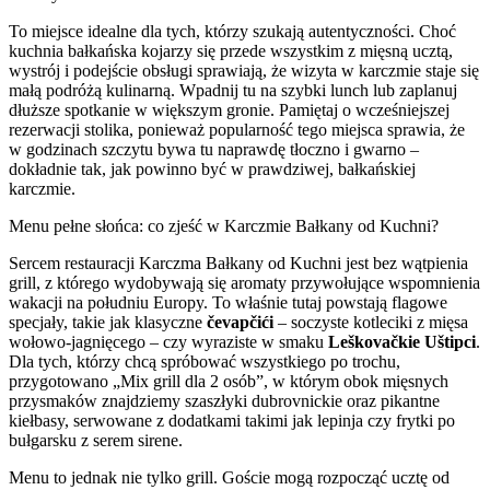
To miejsce idealne dla tych, którzy szukają autentyczności. Choć
kuchnia bałkańska kojarzy się przede wszystkim z mięsną ucztą,
wystrój i podejście obsługi sprawiają, że wizyta w karczmie staje się
małą podróżą kulinarną. Wpadnij tu na szybki lunch lub zaplanuj
dłuższe spotkanie w większym gronie. Pamiętaj o wcześniejszej
rezerwacji stolika, ponieważ popularność tego miejsca sprawia, że
w godzinach szczytu bywa tu naprawdę tłoczno i gwarno –
dokładnie tak, jak powinno być w prawdziwej, bałkańskiej
karczmie.
Menu pełne słońca: co zjeść w Karczmie Bałkany od Kuchni?
Sercem restauracji Karczma Bałkany od Kuchni jest bez wątpienia
grill, z którego wydobywają się aromaty przywołujące wspomnienia
wakacji na południu Europy. To właśnie tutaj powstają flagowe
specjały, takie jak klasyczne
čevapčići
– soczyste kotleciki z mięsa
wołowo-jagnięcego – czy wyraziste w smaku
Leškovačkie Uštipci
.
Dla tych, którzy chcą spróbować wszystkiego po trochu,
przygotowano „Mix grill dla 2 osób”, w którym obok mięsnych
przysmaków znajdziemy szaszłyki dubrovnickie oraz pikantne
kiełbasy, serwowane z dodatkami takimi jak lepinja czy frytki po
bułgarsku z serem sirene.
Menu to jednak nie tylko grill. Goście mogą rozpocząć ucztę od