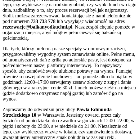
tego, czy wybierasz się na rodzinny obiad, czy szybki lunch w ciągu
dnia, zadbaliśmy o to, aby proces rezerwacji był jak najprostszy.
Stolik możesz zarezerwować, kontaktując się z nami telefonicznie
pod numerem
733 733 778
lub wysyłając wiadomość na adres
rezerwacje@balkanyodkuchni.pl
. Nasz zespół chętnie pomoże w
organizacji miejsca, abyś mógł w pełni cieszyć się bałkańską
gościnnością.
Dla tych, którzy preferują nasze specjały w domowym zaciszu,
przygotowaliśmy wygodny system zamawiania online. Pełne menu,
od aromatycznych dań z grilla po autorskie pasty, jest dostępne za
pośrednictwem naszej platformy internetowej. To najszybszy
sposób, aby zamówić swoje ulubione potrawy na wynos. Pamiętaj
również o naszej ofercie lunchowej – od poniedziałku do piątku w
godzinach 12:00–17:00 serwujemy zestaw złożony z zupy i dania
głównego w atrakcyjnej cenie 30 zł. Lunch możesz zjeść na miejscu
(gdzie dodatkowo otrzymasz napój gratis) lub zamówić go na
wynos.
Zapraszamy do odwiedzin przy ulicy
Pawła Edmunda
Strzeleckiego 10
w Warszawie. Jesteśmy otwarci przez cały
tydzień: od poniedziałku do czwartku w godzinach 12:00–22:00, w
piątki i soboty do 23:00, a w niedziele do 21:00. Niezależnie od
tego, czy wybierzesz wizytę w lokalu, czy zamówienie z dostawą,
gwarantujemy autentyczny smak południa w zasięgu ręki.