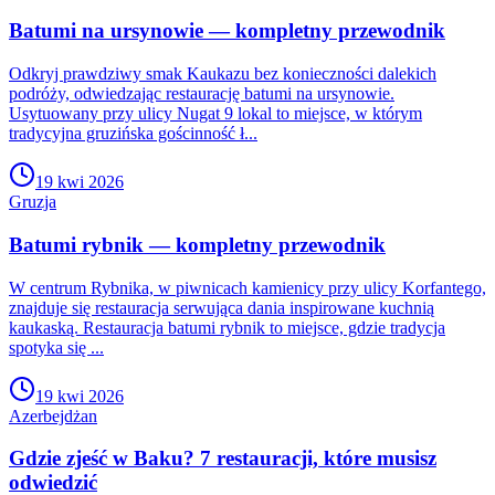
Batumi na ursynowie — kompletny przewodnik
Odkryj prawdziwy smak Kaukazu bez konieczności dalekich
podróży, odwiedzając restaurację batumi na ursynowie.
Usytuowany przy ulicy Nugat 9 lokal to miejsce, w którym
tradycyjna gruzińska gościnność ł...
19 kwi 2026
Gruzja
Batumi rybnik — kompletny przewodnik
W centrum Rybnika, w piwnicach kamienicy przy ulicy Korfantego,
znajduje się restauracja serwująca dania inspirowane kuchnią
kaukaską. Restauracja batumi rybnik to miejsce, gdzie tradycja
spotyka się ...
19 kwi 2026
Azerbejdżan
Gdzie zjeść w Baku? 7 restauracji, które musisz
odwiedzić