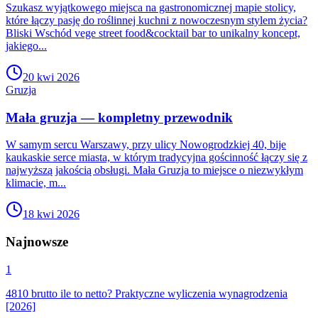
Szukasz wyjątkowego miejsca na gastronomicznej mapie stolicy,
które łączy pasję do roślinnej kuchni z nowoczesnym stylem życia?
Bliski Wschód vege street food&cocktail bar to unikalny koncept,
jakiego...
20 kwi 2026
Gruzja
Mała gruzja — kompletny przewodnik
W samym sercu Warszawy, przy ulicy Nowogrodzkiej 40, bije
kaukaskie serce miasta, w którym tradycyjna gościnność łączy się z
najwyższą jakością obsługi. Mała Gruzja to miejsce o niezwykłym
klimacie, m...
18 kwi 2026
Najnowsze
1
4810 brutto ile to netto? Praktyczne wyliczenia wynagrodzenia
[2026]