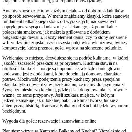
kraje
od strony kulinarnej, jest to punkt obowiązkowy.
Autentyczność czuć tu w każdym detalu – od doboru składników
po sposób serwowania. W menu znajdziemy klasyki, które stanowią
fundament bałkańskiego stołu: od wyrazistych, nadziewanych
papryk, przez sycące dania z mięsa siekanego, aż po unikalne
połączenia smakowe, jak makrela grillowana z dodatkiem
bułgarskiego devisilu. Każdy element dania, czy to słony ser sirene
w bryndzy po szopsku, czy soczysta polędwica wieprzowa, tworzy
kompozycję, która przenosi gości wprost na słoneczne południe.
Wybierając to miejsce, decydujesz się na podróż kulinarną, w której
jakość i szczerość przekazu są priorytetem. Kuchnia stawia na
obfitość i konkret – porcje są imponujące, a każde danie główne
podawane jest z dodatkami, które dopełniają domowy charakter
potraw. Możliwość podejrzenia pracy kucharzy przez specjalne
okienko tylko utwierdza w przekonaniu, że mamy do czynienia z
żywą, rzemieślniczą kuchnią, gdzie pasja do gotowania jest równie
ważna, co same przyprawy. Jeśli szukasz miejsca, w którym
jedzenie smakuje jak u lokalnej babci, a klimat tworzą ludzie z
autentyczną historią, Karczma Bałkany od Kuchni będzie wyborem
bezbłędnym.
Wygoda dla gości: rezerwacje i zamawianie online
Planujesz wizytę w Karczmie Bałkany od Kuchni? Niezależnie od