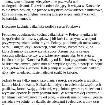
– entuzjazm kulinarny zdecydowanie przeważa nad
niedogodnościami. Dla wielu odwiedzających wizyta w Karczmie
to nie tylko posiłek, ale przede wszystkim doświadczenie kulturowe,
które sprawia, że chętnie wracają tutaj po więcej autentycznych,
bałkańskich emocji.
Dlaczego kuchnia bałkańska podbija serca Polaków?
Fenomen popularności kuchni bałkańskiej w Polsce wynika z jej
bezpośredniości oraz wyjątkowej bliskości z naszymi własnymi
przyzwyczajeniami kulinarnymi. Polacy, podobnie jak mieszkańcy
Serbii, Bułgarii czy Chorwacji, cenią obfite, sycące posiłki, w
których mięso gra pierwsze skrzypce. Aromatyczne ćevapy,
soczyste pljeskavice czy wyraziste sery sprawiają, że wizyta w
lokalu takim jak Karczma Bałkany od Kuchni przypomina wizytę u
bliskich znajomych, gdzie nikt nie wyjdzie głodny, a porcje są hojne
i przygotowane z sercem. Jeśli planujesz wyjazd, sprawdź
bałkany
góry
, aby wiedzieć, gdzie najlepiej spalić te kalorie.
Jednak to nie tylko smaki przyciągają gości, ale przede wszystkim
kultura biesiadowania. Bałkańska tradycja to celebracja wspólnych
posiłków, które trwają godzinami, wypełnione gwarem, śmiechem i
wymianą opowieści przy pełnym stole. W warszawskiej karczmie
ten klimat jest wyczuwalny od progu – niezależnie od wieku, goście
zasiadają wspólnie, by dzielić się talerzami i celebruać wolny czas.