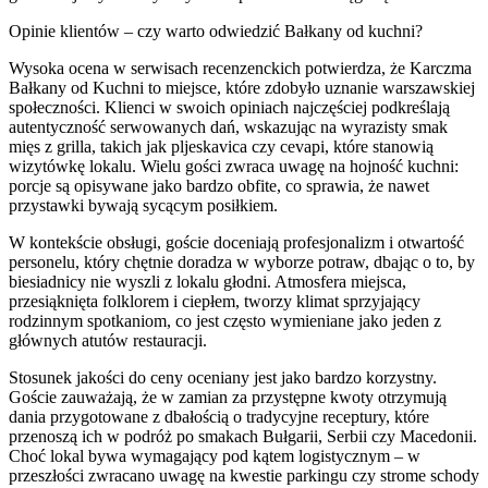
Opinie klientów – czy warto odwiedzić Bałkany od kuchni?
Wysoka ocena w serwisach recenzenckich potwierdza, że Karczma
Bałkany od Kuchni to miejsce, które zdobyło uznanie warszawskiej
społeczności. Klienci w swoich opiniach najczęściej podkreślają
autentyczność serwowanych dań, wskazując na wyrazisty smak
mięs z grilla, takich jak pljeskavica czy cevapi, które stanowią
wizytówkę lokalu. Wielu gości zwraca uwagę na hojność kuchni:
porcje są opisywane jako bardzo obfite, co sprawia, że nawet
przystawki bywają sycącym posiłkiem.
W kontekście obsługi, goście doceniają profesjonalizm i otwartość
personelu, który chętnie doradza w wyborze potraw, dbając o to, by
biesiadnicy nie wyszli z lokalu głodni. Atmosfera miejsca,
przesiąknięta folklorem i ciepłem, tworzy klimat sprzyjający
rodzinnym spotkaniom, co jest często wymieniane jako jeden z
głównych atutów restauracji.
Stosunek jakości do ceny oceniany jest jako bardzo korzystny.
Goście zauważają, że w zamian za przystępne kwoty otrzymują
dania przygotowane z dbałością o tradycyjne receptury, które
przenoszą ich w podróż po smakach Bułgarii, Serbii czy Macedonii.
Choć lokal bywa wymagający pod kątem logistycznym – w
przeszłości zwracano uwagę na kwestie parkingu czy strome schody