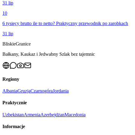
31 lip
10
6 tysięcy brutto ile to netto? Praktyczny przewodnik po zarobkach
31 lip
Bliskie
Granice
Bałkany, Kaukaz i Jedwabny Szlak bez tajemnic
Regiony
Albania
Gruzja
Czarnogóra
Jordania
Praktycznie
Uzbekistan
Armenia
Azerbejdżan
Macedonia
Informacje