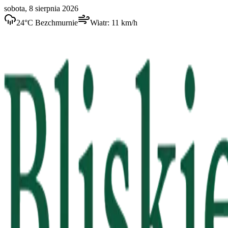
sobota, 8 sierpnia 2026
24
°C
Bezchmurnie
Wiatr:
11
km/h