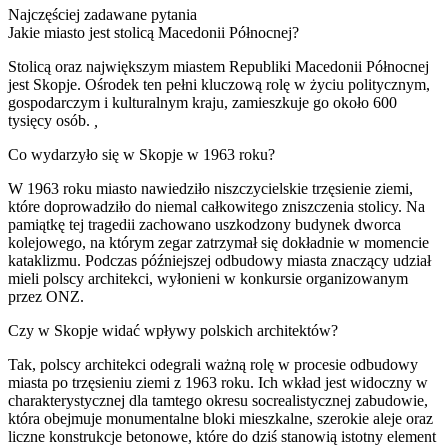
Najczęściej zadawane pytania
Jakie miasto jest stolicą Macedonii Północnej?
Stolicą oraz największym miastem Republiki Macedonii Północnej
jest Skopje. Ośrodek ten pełni kluczową rolę w życiu politycznym,
gospodarczym i kulturalnym kraju, zamieszkuje go około 600
tysięcy osób.
,
Co wydarzyło się w Skopje w 1963 roku?
W 1963 roku miasto nawiedziło niszczycielskie trzęsienie ziemi,
które doprowadziło do niemal całkowitego zniszczenia stolicy. Na
pamiątkę tej tragedii zachowano uszkodzony budynek dworca
kolejowego, na którym zegar zatrzymał się dokładnie w momencie
kataklizmu. Podczas późniejszej odbudowy miasta znaczący udział
mieli polscy architekci, wyłonieni w konkursie organizowanym
przez ONZ.
Czy w Skopje widać wpływy polskich architektów?
Tak, polscy architekci odegrali ważną rolę w procesie odbudowy
miasta po trzęsieniu ziemi z 1963 roku. Ich wkład jest widoczny w
charakterystycznej dla tamtego okresu socrealistycznej zabudowie,
która obejmuje monumentalne bloki mieszkalne, szerokie aleje oraz
liczne konstrukcje betonowe, które do dziś stanowią istotny element