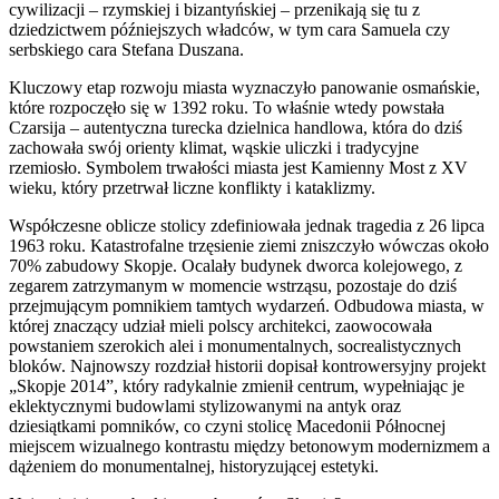
cywilizacji – rzymskiej i bizantyńskiej – przenikają się tu z
dziedzictwem późniejszych władców, w tym cara Samuela czy
serbskiego cara Stefana Duszana.
Kluczowy etap rozwoju miasta wyznaczyło panowanie osmańskie,
które rozpoczęło się w 1392 roku. To właśnie wtedy powstała
Czarsija – autentyczna turecka dzielnica handlowa, która do dziś
zachowała swój orienty klimat, wąskie uliczki i tradycyjne
rzemiosło. Symbolem trwałości miasta jest Kamienny Most z XV
wieku, który przetrwał liczne konflikty i kataklizmy.
Współczesne oblicze stolicy zdefiniowała jednak tragedia z 26 lipca
1963 roku. Katastrofalne trzęsienie ziemi zniszczyło wówczas około
70% zabudowy Skopje. Ocalały budynek dworca kolejowego, z
zegarem zatrzymanym w momencie wstrząsu, pozostaje do dziś
przejmującym pomnikiem tamtych wydarzeń. Odbudowa miasta, w
której znaczący udział mieli polscy architekci, zaowocowała
powstaniem szerokich alei i monumentalnych, socrealistycznych
bloków. Najnowszy rozdział historii dopisał kontrowersyjny projekt
„Skopje 2014”, który radykalnie zmienił centrum, wypełniając je
eklektycznymi budowlami stylizowanymi na antyk oraz
dziesiątkami pomników, co czyni stolicę Macedonii Północnej
miejscem wizualnego kontrastu między betonowym modernizmem a
dążeniem do monumentalnej, historyzującej estetyki.