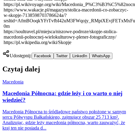
https://pl.wikivoyage.org/wiki/Macedonia_P%C3%B3%C5%82nocn
https://www.wakacje.pl/magazyn/stolica-macedonii-co-zobaczyc-
w-skopje-7138598703786624a/?
srsltid=AfmBOoqkYFrTvfbI42uM3FWqojy_RMpiXEvjFETxMx
0m
https://soultravel.pl/miejsca/niszowe-podroze/skopje-stolica-
macedonii-polnocnej-wielokulturowy-plener-fotograficzny/
https://pl.wikipedia.org/wiki/Skopje
Udostępnij:
Facebook
Twitter
LinkedIn
WhatsApp
Czytaj dalej
Macedonia
Macedonia Północna: gdzie leży i co warto o niej
wiedzieć?
Macedonia Północna to śródlądowe państwo położone w samym
sercu Półwyspu Bałkańskiego, zajmujące obszar 25 713 km².
Analizując, gdzie leży macedonia północna, warto zauważyć, że
kraj ten nie posiada d...