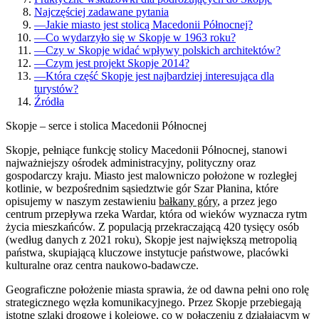
Najczęściej zadawane pytania
—
Jakie miasto jest stolicą Macedonii Północnej?
—
Co wydarzyło się w Skopje w 1963 roku?
—
Czy w Skopje widać wpływy polskich architektów?
—
Czym jest projekt Skopje 2014?
—
Która część Skopje jest najbardziej interesująca dla
turystów?
Źródła
Skopje – serce i stolica Macedonii Północnej
Skopje, pełniące funkcję stolicy Macedonii Północnej, stanowi
najważniejszy ośrodek administracyjny, polityczny oraz
gospodarczy kraju. Miasto jest malowniczo położone w rozległej
kotlinie, w bezpośrednim sąsiedztwie gór Szar Płanina, które
opisujemy w naszym zestawieniu
bałkany góry
, a przez jego
centrum przepływa rzeka Wardar, która od wieków wyznacza rytm
życia mieszkańców. Z populacją przekraczającą 420 tysięcy osób
(według danych z 2021 roku), Skopje jest największą metropolią
państwa, skupiającą kluczowe instytucje państwowe, placówki
kulturalne oraz centra naukowo-badawcze.
Geograficzne położenie miasta sprawia, że od dawna pełni ono rolę
strategicznego węzła komunikacyjnego. Przez Skopje przebiegają
istotne szlaki drogowe i kolejowe, co w połączeniu z działającym w