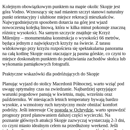
Kolejnym obowiązkowym punktem na mapie okolic Skopje jest
góra Vodno. Wznoszący się nad miastem szczyt stanowi naturalny
punkt orientacyjny i ulubione miejsce rekreacji mieszkańców.
Najwygodniejszym sposobem dotarcia na górę jest wjazd
nowoczesną kolejką linową, która w kilka minut pokonuje znaczną
różnicę wysokości. Na samym szczycie znajduje się Krzyż
Milenijny – monumentalna konstrukcja o wysokości 66 metrów,
będąca jednym z największych krzyży na świecie. Z tarasu
widokowego przy krzyżu rozpościera się spektakularna panorama
na całą kotlinę Skopje oraz otaczające ją pasma górskie, co czyni to
miejsce doskonałym punktem do podziwiania zachodów słońca lub
wykonania pamiątkowych fotografii.
Praktyczne wskazówki dla podróżujących do Skopje
Planując wyjazd do stolicy Macedonii Północnej, warto wziąć pod
uwagę optymalny czas na zwiedzanie. Najbardziej sprzyjające
warunki pogodowe panują w kwietniu, maju, wrześniu oraz
październiku. W miesiącach letnich temperatury bywają bardzo
wysokie, a wzmożony ruch turystyczny może obniżać komfort
podróży. Jeśli interesuje Cię
pogoda w Ochrydzie
, warto sprawdzić
prognozy przed planowaniem dalszej części wycieczki. Na
poznanie głównych atrakcji Skopje zazwyczaj wystarczają 2-3 dni,
co czyni miasto idealnym celem na przedłużony weekend. Jeśli