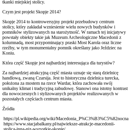
tkanki miejskiej stolicy.
Czym jest projekt Skopje 2014?
Skopje 2014 to kontrowersyjny projekt przebudowy centrum
stolicy, który zakładał wzniesienie wielu nowych budynków i
pomników stylizowanych na starożytność. W ramach tej inicjatywy
powstały obiekty takie jak Muzeum Archeologiczne Macedonii z
kolumnadą, most przypominający praski Most Karola oraz liczne
rzeźby, w tym monumentalny pomnik określany jako Jeździec na
Koniu.
Która część Skopje jest najbardziej interesująca dla turystów?
Za najbardziej atrakcyjną część miasta uznaje się starą dzielnicę
handlową, zwaną Czarsija. Jest to historyczna dzielnica turecka,
położona za mostem na rzece Wardar, która zachowała swój
unikalny klimat i tradycyjną zabudowę. Stanowi ona istotny kontrast
dla nowoczesnych i stylizowanych projektów realizowanych w
pozostałych częściach centrum miasta.
Źródła
https://pl.wikipedia.org/wiki/Macedonia_P%C3%B3%C5%82nocna
https://www.stacjabalkany.pl/najwieksze-atrakcje-macedonii-
stolica-inna-niz-wszystkie-skopje/