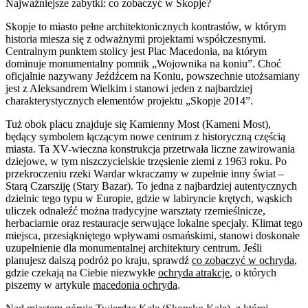
Najważniejsze zabytki: co zobaczyć w Skopje?
Skopje to miasto pełne architektonicznych kontrastów, w którym
historia miesza się z odważnymi projektami współczesnymi.
Centralnym punktem stolicy jest Plac Macedonia, na którym
dominuje monumentalny pomnik „Wojownika na koniu”. Choć
oficjalnie nazywany Jeźdźcem na Koniu, powszechnie utożsamiany
jest z Aleksandrem Wielkim i stanowi jeden z najbardziej
charakterystycznych elementów projektu „Skopje 2014”.
Tuż obok placu znajduje się Kamienny Most (Kameni Most),
będący symbolem łączącym nowe centrum z historyczną częścią
miasta. Ta XV-wieczna konstrukcja przetrwała liczne zawirowania
dziejowe, w tym niszczycielskie trzęsienie ziemi z 1963 roku. Po
przekroczeniu rzeki Wardar wkraczamy w zupełnie inny świat –
Starą Czarsziję (Stary Bazar). To jedna z najbardziej autentycznych
dzielnic tego typu w Europie, gdzie w labiryncie krętych, wąskich
uliczek odnaleźć można tradycyjne warsztaty rzemieślnicze,
herbaciarnie oraz restauracje serwujące lokalne specjały. Klimat tego
miejsca, przesiąkniętego wpływami osmańskimi, stanowi doskonałe
uzupełnienie dla monumentalnej architektury centrum. Jeśli
planujesz dalszą podróż po kraju, sprawdź
co zobaczyć w ochryda
,
gdzie czekają na Ciebie niezwykłe
ochryda atrakcje
, o których
piszemy w artykule
macedonia ochryda
.