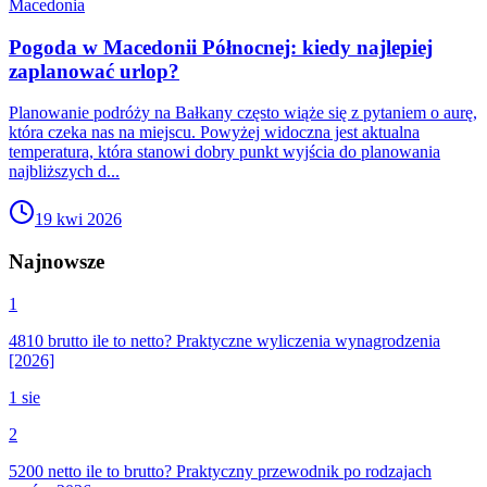
Macedonia
Pogoda w Macedonii Północnej: kiedy najlepiej
zaplanować urlop?
Planowanie podróży na Bałkany często wiąże się z pytaniem o aurę,
która czeka nas na miejscu. Powyżej widoczna jest aktualna
temperatura, która stanowi dobry punkt wyjścia do planowania
najbliższych d...
19 kwi 2026
Najnowsze
1
4810 brutto ile to netto? Praktyczne wyliczenia wynagrodzenia
[2026]
1 sie
2
5200 netto ile to brutto? Praktyczny przewodnik po rodzajach