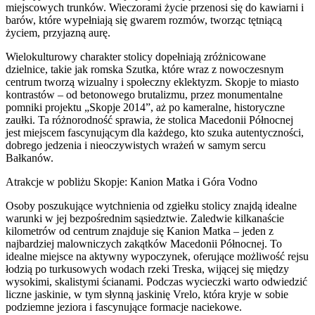
miejscowych trunków. Wieczorami życie przenosi się do kawiarni i
barów, które wypełniają się gwarem rozmów, tworząc tętniącą
życiem, przyjazną aurę.
Wielokulturowy charakter stolicy dopełniają zróżnicowane
dzielnice, takie jak romska Szutka, które wraz z nowoczesnym
centrum tworzą wizualny i społeczny eklektyzm. Skopje to miasto
kontrastów – od betonowego brutalizmu, przez monumentalne
pomniki projektu „Skopje 2014”, aż po kameralne, historyczne
zaułki. Ta różnorodność sprawia, że stolica Macedonii Północnej
jest miejscem fascynującym dla każdego, kto szuka autentyczności,
dobrego jedzenia i nieoczywistych wrażeń w samym sercu
Bałkanów.
Atrakcje w pobliżu Skopje: Kanion Matka i Góra Vodno
Osoby poszukujące wytchnienia od zgiełku stolicy znajdą idealne
warunki w jej bezpośrednim sąsiedztwie. Zaledwie kilkanaście
kilometrów od centrum znajduje się Kanion Matka – jeden z
najbardziej malowniczych zakątków Macedonii Północnej. To
idealne miejsce na aktywny wypoczynek, oferujące możliwość rejsu
łodzią po turkusowych wodach rzeki Treska, wijącej się między
wysokimi, skalistymi ścianami. Podczas wycieczki warto odwiedzić
liczne jaskinie, w tym słynną jaskinię Vrelo, która kryje w sobie
podziemne jeziora i fascynujące formacje naciekowe.