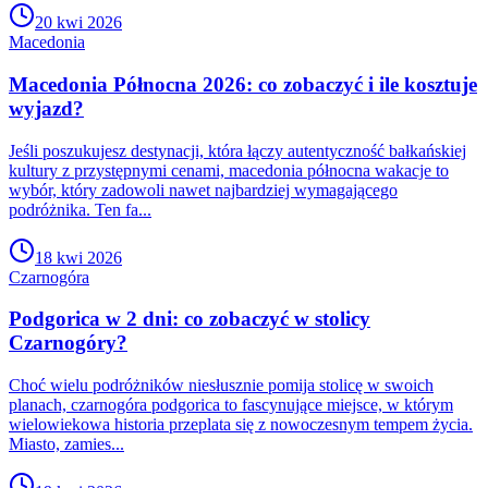
20 kwi 2026
Macedonia
Macedonia Północna 2026: co zobaczyć i ile kosztuje
wyjazd?
Jeśli poszukujesz destynacji, która łączy autentyczność bałkańskiej
kultury z przystępnymi cenami, macedonia północna wakacje to
wybór, który zadowoli nawet najbardziej wymagającego
podróżnika. Ten fa...
18 kwi 2026
Czarnogóra
Podgorica w 2 dni: co zobaczyć w stolicy
Czarnogóry?
Choć wielu podróżników niesłusznie pomija stolicę w swoich
planach, czarnogóra podgorica to fascynujące miejsce, w którym
wielowiekowa historia przeplata się z nowoczesnym tempem życia.
Miasto, zamies...