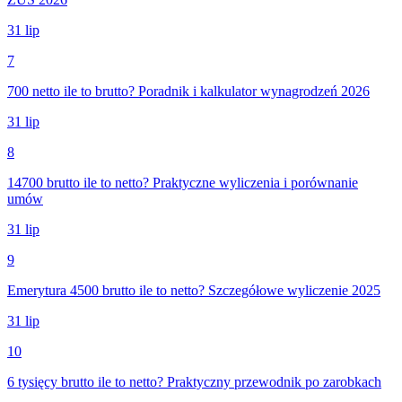
31 lip
7
700 netto ile to brutto? Poradnik i kalkulator wynagrodzeń 2026
31 lip
8
14700 brutto ile to netto? Praktyczne wyliczenia i porównanie
umów
31 lip
9
Emerytura 4500 brutto ile to netto? Szczegółowe wyliczenie 2025
31 lip
10
6 tysięcy brutto ile to netto? Praktyczny przewodnik po zarobkach