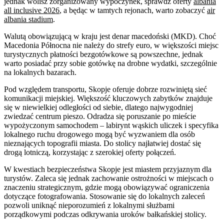
jednak wolisz zorganizowany wypoczynek, sprawdź oferty
albania
all inclusive 2026
, a będąc w tamtych rejonach, warto zobaczyć
air
albania stadium
.
Walutą obowiązującą w kraju jest denar macedoński (MKD). Choć
Macedonia Północna nie należy do strefy euro, w większości miejsc
turystycznych płatności bezgotówkowe są powszechne, jednak
warto posiadać przy sobie gotówkę na drobne wydatki, szczególnie
na lokalnych bazarach.
Pod względem transportu, Skopje oferuje dobrze rozwiniętą sieć
komunikacji miejskiej. Większość kluczowych zabytków znajduje
się w niewielkiej odległości od siebie, dlatego najwygodniej
zwiedzać centrum pieszo. Odradza się poruszanie po mieście
wypożyczonym samochodem – labirynt wąskich uliczek i specyfika
lokalnego ruchu drogowego mogą być wyzwaniem dla osób
nieznających topografii miasta. Do stolicy najłatwiej dostać się
drogą lotniczą, korzystając z szerokiej oferty połączeń.
W kwestiach bezpieczeństwa Skopje jest miastem przyjaznym dla
turystów. Zaleca się jednak zachowanie ostrożności w miejscach o
znaczeniu strategicznym, gdzie mogą obowiązywać ograniczenia
dotyczące fotografowania. Stosowanie się do lokalnych zaleceń
pozwoli uniknąć nieporozumień z lokalnymi służbami
porządkowymi podczas odkrywania uroków bałkańskiej stolicy.