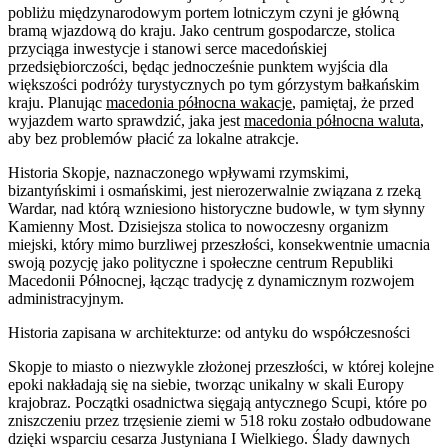
pobliżu międzynarodowym portem lotniczym czyni je główną
bramą wjazdową do kraju. Jako centrum gospodarcze, stolica
przyciąga inwestycje i stanowi serce macedońskiej
przedsiębiorczości, będąc jednocześnie punktem wyjścia dla
większości podróży turystycznych po tym górzystym bałkańskim
kraju. Planując
macedonia północna wakacje
, pamiętaj, że przed
wyjazdem warto sprawdzić, jaka jest
macedonia północna waluta
,
aby bez problemów płacić za lokalne atrakcje.
Historia Skopje, naznaczonego wpływami rzymskimi,
bizantyńskimi i osmańskimi, jest nierozerwalnie związana z rzeką
Wardar, nad którą wzniesiono historyczne budowle, w tym słynny
Kamienny Most. Dzisiejsza stolica to nowoczesny organizm
miejski, który mimo burzliwej przeszłości, konsekwentnie umacnia
swoją pozycję jako polityczne i społeczne centrum Republiki
Macedonii Północnej, łącząc tradycję z dynamicznym rozwojem
administracyjnym.
Historia zapisana w architekturze: od antyku do współczesności
Skopje to miasto o niezwykle złożonej przeszłości, w której kolejne
epoki nakładają się na siebie, tworząc unikalny w skali Europy
krajobraz. Początki osadnictwa sięgają antycznego Scupi, które po
zniszczeniu przez trzęsienie ziemi w 518 roku zostało odbudowane
dzięki wsparciu cesarza Justyniana I Wielkiego. Ślady dawnych