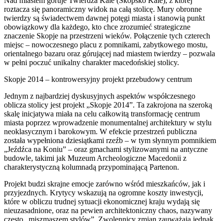
Nad miastem góruje Twierdza Kale (Skopsko Kale), z której
roztacza się panoramiczny widok na całą stolicę. Mury obronne
twierdzy są świadectwem dawnej potęgi miasta i stanowią punkt
obowiązkowy dla każdego, kto chce zrozumieć strategiczne
znaczenie Skopje na przestrzeni wieków. Połączenie tych czterech
miejsc – nowoczesnego placu z pomnikami, zabytkowego mostu,
orientalnego bazaru oraz górującej nad miastem twierdzy – pozwala
w pełni poczuć unikalny charakter macedońskiej stolicy.
Skopje 2014 – kontrowersyjny projekt przebudowy centrum
Jednym z najbardziej dyskusyjnych aspektów współczesnego
oblicza stolicy jest projekt „Skopje 2014”. Ta zakrojona na szeroką
skalę inicjatywa miała na celu całkowitą transformację centrum
miasta poprzez wprowadzenie monumentalnej architektury w stylu
neoklasycznym i barokowym. W efekcie przestrzeń publiczna
została wypełniona dziesiątkami rzeźb – w tym słynnym pomnikiem
„Jeźdźca na Koniu” – oraz gmachami stylizowanymi na antyczne
budowle, takimi jak Muzeum Archeologiczne Macedonii z
charakterystyczną kolumnadą przypominającą Partenon.
Projekt budzi skrajne emocje zarówno wśród mieszkańców, jak i
przyjezdnych. Krytycy wskazują na ogromne koszty inwestycji,
które w obliczu trudnej sytuacji ekonomicznej kraju wydają się
nieuzasadnione, oraz na pewien architektoniczny chaos, nazywany
często „miszmaszem stylów”. Zwolennicy zmian zauważają jednak,