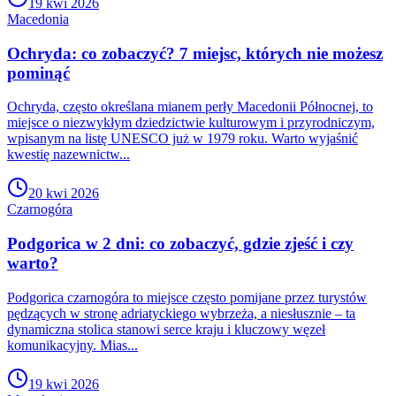
19 kwi 2026
Macedonia
Ochryda: co zobaczyć? 7 miejsc, których nie możesz
pominąć
Ochryda, często określana mianem perły Macedonii Północnej, to
miejsce o niezwykłym dziedzictwie kulturowym i przyrodniczym,
wpisanym na listę UNESCO już w 1979 roku. Warto wyjaśnić
kwestię nazewnictw...
20 kwi 2026
Czarnogóra
Podgorica w 2 dni: co zobaczyć, gdzie zjeść i czy
warto?
Podgorica czarnogóra to miejsce często pomijane przez turystów
pędzących w stronę adriatyckiego wybrzeża, a niesłusznie – ta
dynamiczna stolica stanowi serce kraju i kluczowy węzeł
komunikacyjny. Mias...
19 kwi 2026