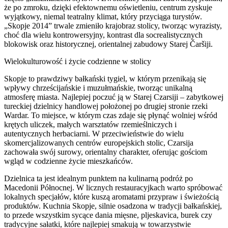
że po zmroku, dzięki efektownemu oświetleniu, centrum zyskuje
wyjątkowy, niemal teatralny klimat, który przyciąga turystów.
„Skopje 2014” trwale zmieniło krajobraz stolicy, tworząc wyrazisty,
choć dla wielu kontrowersyjny, kontrast dla socrealistycznych
blokowisk oraz historycznej, orientalnej zabudowy Starej Čaršiji.
Wielokulturowość i życie codzienne w stolicy
Skopje to prawdziwy bałkański tygiel, w którym przenikają się
wpływy chrześcijańskie i muzułmańskie, tworząc unikalną
atmosferę miasta. Najlepiej poczuć ją w Starej Czarsiji – zabytkowej
tureckiej dzielnicy handlowej położonej po drugiej stronie rzeki
Wardar. To miejsce, w którym czas zdaje się płynąć wolniej wśród
krętych uliczek, małych warsztatów rzemieślniczych i
autentycznych herbaciarni. W przeciwieństwie do wielu
skomercjalizowanych centrów europejskich stolic, Czarsija
zachowała swój surowy, orientalny charakter, oferując gościom
wgląd w codzienne życie mieszkańców.
Dzielnica ta jest idealnym punktem na kulinarną podróż po
Macedonii Północnej. W licznych restauracyjkach warto spróbować
lokalnych specjałów, które kuszą aromatami przypraw i świeżością
produktów. Kuchnia Skopje, silnie osadzona w tradycji bałkańskiej,
to przede wszystkim sycące dania mięsne, pljeskavica, burek czy
tradycyjne sałatki, które najlepiej smakują w towarzystwie