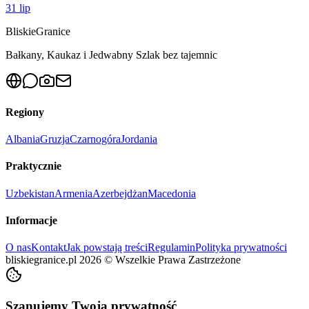
31 lip
Bliskie
Granice
Bałkany, Kaukaz i Jedwabny Szlak bez tajemnic
Regiony
Albania
Gruzja
Czarnogóra
Jordania
Praktycznie
Uzbekistan
Armenia
Azerbejdżan
Macedonia
Informacje
O nas
Kontakt
Jak powstają treści
Regulamin
Polityka prywatności
bliskiegranice.pl
2026
©
Wszelkie Prawa Zastrzeżone
Szanujemy Twoją prywatność