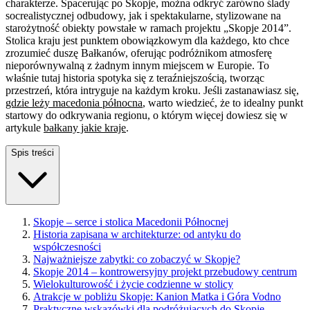
charakterze. Spacerując po Skopje, można odkryć zarówno ślady
socrealistycznej odbudowy, jak i spektakularne, stylizowane na
starożytność obiekty powstałe w ramach projektu „Skopje 2014”.
Stolica kraju jest punktem obowiązkowym dla każdego, kto chce
zrozumieć duszę Bałkanów, oferując podróżnikom atmosferę
nieporównywalną z żadnym innym miejscem w Europie. To
właśnie tutaj historia spotyka się z teraźniejszością, tworząc
przestrzeń, która intryguje na każdym kroku. Jeśli zastanawiasz się,
gdzie leży macedonia północna
, warto wiedzieć, że to idealny punkt
startowy do odkrywania regionu, o którym więcej dowiesz się w
artykule
bałkany jakie kraje
.
Spis treści
Skopje – serce i stolica Macedonii Północnej
Historia zapisana w architekturze: od antyku do
współczesności
Najważniejsze zabytki: co zobaczyć w Skopje?
Skopje 2014 – kontrowersyjny projekt przebudowy centrum
Wielokulturowość i życie codzienne w stolicy
Atrakcje w pobliżu Skopje: Kanion Matka i Góra Vodno
Praktyczne wskazówki dla podróżujących do Skopje