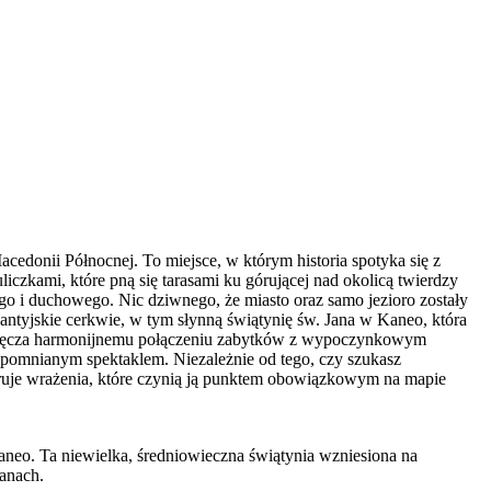
acedonii Północnej. To miejsce, w którym historia spotyka się z
iczkami, które pną się tarasami ku górującej nad okolicą twierdzy
go i duchowego. Nic dziwnego, że miasto oraz samo jezioro zostały
antyjskie cerkwie, w tym słynną świątynię św. Jana w Kaneo, która
awdzięcza harmonijnemu połączeniu zabytków z wypoczynkowym
ezapomnianym spektaklem. Niezależnie od tego, czy szukasz
uje wrażenia, które czynią ją punktem obowiązkowym na mapie
aneo. Ta niewielka, średniowieczna świątynia wzniesiona na
kanach.