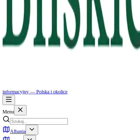
informacyjny —
Polska
i okolice
Menu
Albania