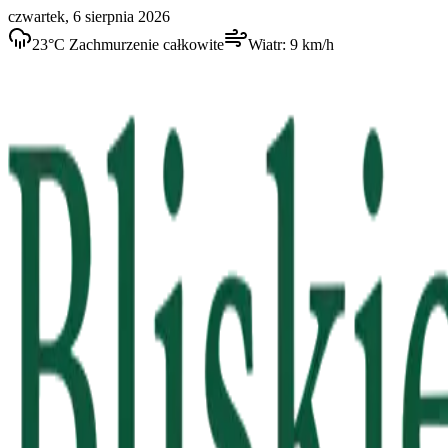
czwartek, 6 sierpnia 2026
23
°C
Zachmurzenie całkowite
Wiatr:
9
km/h