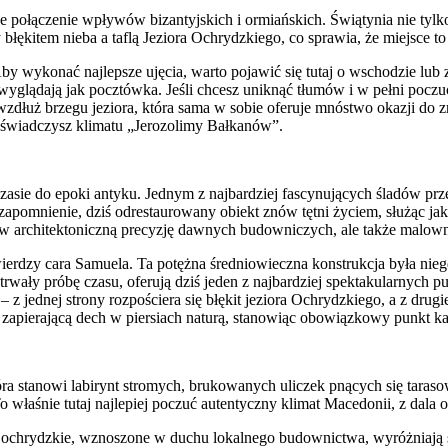
nijne połączenie wpływów bizantyjskich i ormiańskich. Świątynia nie 
łękitem nieba a taflą Jeziora Ochrydzkiego, co sprawia, że miejsce 
 wykonać najlepsze ujęcia, warto pojawić się tutaj o wschodzie lub z
wyglądają jak pocztówka. Jeśli chcesz uniknąć tłumów i w pełni poczu
zdłuż brzegu jeziora, która sama w sobie oferuje mnóstwo okazji do z
doświadczysz klimatu „Jerozolimy Bałkanów”.
czasie do epoki antyku. Jednym z najbardziej fascynujących śladów prze
zapomnienie, dziś odrestaurowany obiekt znów tętni życiem, służąc jak
d w architektoniczną precyzję dawnych budowniczych, ale także malowni
wierdzy cara Samuela. Ta potężna średniowieczna konstrukcja była nie
trwały próbę czasu, oferują dziś jeden z najbardziej spektakularnyc
 jednej strony rozpościera się błękit jeziora Ochrydzkiego, a z drugi
ę z zapierającą dech w piersiach naturą, stanowiąc obowiązkowy punkt 
która stanowi labirynt stromych, brukowanych uliczek pnących się taras
To właśnie tutaj najlepiej poczuć autentyczny klimat Macedonii, z dal
y ochrydzkie, wznoszone w duchu lokalnego budownictwa, wyróżniają