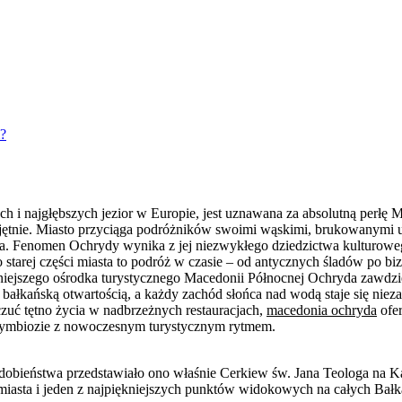
m?
h i najgłębszych jezior w Europie, jest uznawana za absolutną perłę M
ojętnie. Miasto przyciąga podróżników swoimi wąskimi, brukowanymi ul
ora. Fenomen Ochrydy wynika z jej niezwykłego dziedzictwa kulturowe
arej części miasta to podróż w czasie – od antycznych śladów po biz
najważniejszego ośrodka turystycznego Macedonii Północnej Ochryda z
ę z bałkańską otwartością, a każdy zachód słońca nad wodą staje się ni
uć tętno życia w nadbrzeżnych restauracjach,
macedonia ochryda
ofer
symbiozie z nowoczesnym turystycznym rytmem.
odobieństwa przedstawiało ono właśnie Cerkiew św. Jana Teologa na K
 miasta i jeden z najpiękniejszych punktów widokowych na całych Bał