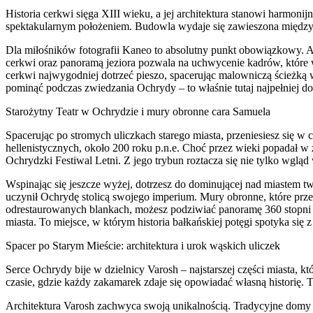
Historia cerkwi sięga XIII wieku, a jej architektura stanowi harmo
spektakularnym położeniem. Budowla wydaje się zawieszona między b
Dla miłośników fotografii Kaneo to absolutny punkt obowiązkowy. Aby
cerkwi oraz panoramą jeziora pozwala na uchwycenie kadrów, które 
cerkwi najwygodniej dotrzeć pieszo, spacerując malowniczą ścieżką w
pominąć podczas zwiedzania Ochrydy – to właśnie tutaj najpełniej 
Starożytny Teatr w Ochrydzie i mury obronne cara Samuela
Spacerując po stromych uliczkach starego miasta, przeniesiesz się w 
hellenistycznych, około 200 roku p.n.e. Choć przez wieki popadał w 
Ochrydzki Festiwal Letni. Z jego trybun roztacza się nie tylko wglą
Wspinając się jeszcze wyżej, dotrzesz do dominującej nad miastem t
uczynił Ochrydę stolicą swojego imperium. Mury obronne, które prze
odrestaurowanych blankach, możesz podziwiać panoramę 360 stopni – z
miasta. To miejsce, w którym historia bałkańskiej potęgi spotyka si
Spacer po Starym Mieście: architektura i urok wąskich uliczek
Serce Ochrydy bije w dzielnicy Varosh – najstarszej części miasta, 
czasie, gdzie każdy zakamarek zdaje się opowiadać własną historię. 
Architektura Varosh zachwyca swoją unikalnością. Tradycyjne dom