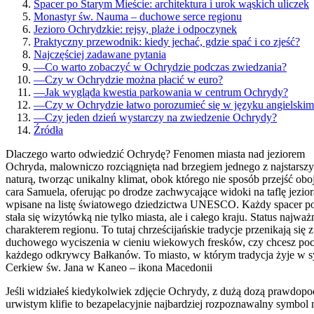
Spacer po Starym Mieście: architektura i urok wąskich uliczek
Monastyr św. Nauma – duchowe serce regionu
Jezioro Ochrydzkie: rejsy, plaże i odpoczynek
Praktyczny przewodnik: kiedy jechać, gdzie spać i co zjeść?
Najczęściej zadawane pytania
—
Co warto zobaczyć w Ochrydzie podczas zwiedzania?
—
Czy w Ochrydzie można płacić w euro?
—
Jak wygląda kwestia parkowania w centrum Ochrydy?
—
Czy w Ochrydzie łatwo porozumieć się w języku angielski
—
Czy jeden dzień wystarczy na zwiedzenie Ochrydy?
Źródła
Dlaczego warto odwiedzić Ochrydę? Fenomen miasta nad jeziorem
Ochryda, malowniczo rozciągnięta nad brzegiem jednego z najstarszyc
naturą, tworząc unikalny klimat, obok którego nie sposób przejść ob
cara Samuela, oferując po drodze zachwycające widoki na taflę jezi
wpisane na listę światowego dziedzictwa UNESCO. Każdy spacer po st
stała się wizytówką nie tylko miasta, ale i całego kraju. Status 
charakterem regionu. To tutaj chrześcijańskie tradycje przenikają si
duchowego wyciszenia w cieniu wiekowych fresków, czy chcesz pocz
każdego odkrywcy Bałkanów. To miasto, w którym tradycja żyje w 
Cerkiew św. Jana w Kaneo – ikona Macedonii
Jeśli widziałeś kiedykolwiek zdjęcie Ochrydy, z dużą dozą prawdop
urwistym klifie to bezapelacyjnie najbardziej rozpoznawalny symbol