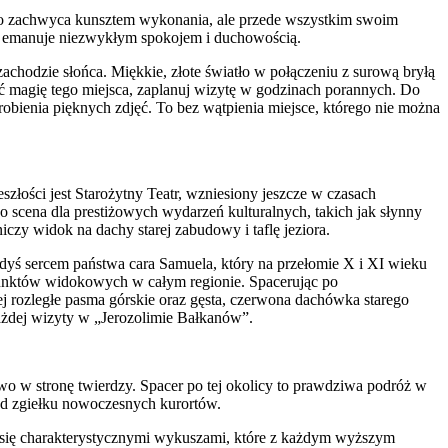
tylko zachwyca kunsztem wykonania, ale przede wszystkim swoim
to emanuje niezwykłym spokojem i duchowością.
achodzie słońca. Miękkie, złote światło w połączeniu z surową bryłą
ć magię tego miejsca, zaplanuj wizytę w godzinach porannych. Do
robienia pięknych zdjęć. To bez wątpienia miejsce, którego nie można
szłości jest Starożytny Teatr, wzniesiony jeszcze w czasach
o scena dla prestiżowych wydarzeń kulturalnych, takich jak słynny
czy widok na dachy starej zabudowy i taflę jeziora.
gdyś sercem państwa cara Samuela, który na przełomie X i XI wieku
h punktów widokowych w całym regionie. Spacerując po
ej rozległe pasma górskie oraz gęsta, czerwona dachówka starego
każdej wizyty w „Jerozolimie Bałkanów”.
owo w stronę twierdzy. Spacer po tej okolicy to prawdziwa podróż w
a od zgiełku nowoczesnych kurortów.
 się charakterystycznymi wykuszami, które z każdym wyższym