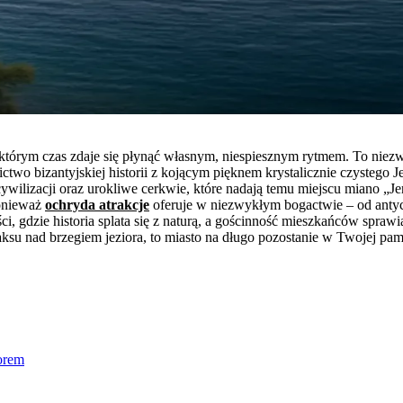
 którym czas zdaje się płynąć własnym, niespiesznym rytmem. To nie
zictwo bizantyjskiej historii z kojącym pięknem krystalicznie czysteg
wilizacji oraz urokliwe cerkwie, które nadają temu miejscu miano „J
ponieważ
ochryda atrakcje
oferuje w niezwykłym bogactwie – od antyc
, gdzie historia splata się z naturą, a gościnność mieszkańców sprawia
u nad brzegiem jeziora, to miasto na długo pozostanie w Twojej pami
orem