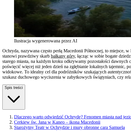
Ilustracja wygenerowana przez AI
Ochryda, nazywana często perłą Macedonii Północnej, to miejsce, w
stanowi prawdziwy skarb
bałkany góry
, łącząc w sobie bogate dzied
starego miasta, na każdym kroku odkrywamy pozostałości dawnych cy
poświęcić więcej niż jeden dzień na zgłębianie lokalnych tajemnic, 
widokowe. To idealny cel dla podróżników szukających autentyczności
szukasz duchowego wyciszenia w zabytkowych świątyniach, czy relaks
Spis treści
Dlaczego warto odwiedzić Ochrydę? Fenomen miasta nad jezi
Cerkiew św. Jana w Kaneo – ikona Macedonii
Starożytny Teatr w Ochrydzie i mury obronne cara Samuela