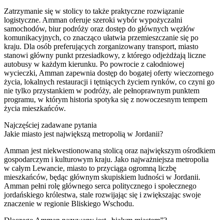
Zatrzymanie się w stolicy to także praktyczne rozwiązanie
logistyczne. Amman oferuje szeroki wybór wypożyczalni
samochodów, biur podróży oraz dostęp do głównych węzłów
komunikacyjnych, co znacząco ułatwia przemieszczanie się po
kraju. Dla osób preferujących zorganizowany transport, miasto
stanowi główny punkt przesiadkowy, z którego odjeżdżają liczne
autobusy w każdym kierunku. Po powrocie z całodniowej
wycieczki, Amman zapewnia dostęp do bogatej oferty wieczornego
życia, lokalnych restauracji i tętniących życiem rynków, co czyni go
nie tylko przystankiem w podróży, ale pełnoprawnym punktem
programu, w którym historia spotyka się z nowoczesnym tempem
życia mieszkańców.
Najczęściej zadawane pytania
Jakie miasto jest największą metropolią w Jordanii?
Amman jest niekwestionowaną stolicą oraz największym ośrodkiem
gospodarczym i kulturowym kraju. Jako najważniejsza metropolia
w całym Lewancie, miasto to przyciąga ogromną liczbę
mieszkańców, będąc głównym skupiskiem ludności w Jordanii.
Amman pełni rolę głównego serca politycznego i społecznego
jordańskiego królestwa, stale rozwijając się i zwiększając swoje
znaczenie w regionie Bliskiego Wschodu.