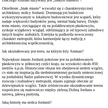
Dlaczego Amman nazywany jest „białym miastem”?
Określenie „białe miasto” wywodzi się z charakterystycznej
architektury stolicy Jordanii. Dominującym budulcem
wykorzystywanym w lokalnym budownictwie jest wapień, który
nadaje większości budynków jasną, niemal białą barwę. Dzięki
temu miasto, rozciągające się na pofałdowanym płaskowyżu,
zyskuje wyjątkowy wygląd, odróżniający je od typowej zabudowy
innych krajów arabskich. Estetyka ta podkreśla nowoczesny
charakter metropolii, która harmonijnie łączy tradycję z
architektoniczną współczesnością.
Jak ukształtowany jest teren, na którym leży Amman?
Największe miasto Jordanii położone jest na pofałdowanym
płaskowyżu w północnej części kraju, na wysokości około 850
metrów n.p.m. Historycznie obszar ten obejmował siedem wzgórz,
co stało się inspiracją dla siedmioramiennej gwiazdy umieszczonej
na jordańskiej fladze państwowej. W wyniku dynamicznego
rozwoju i rozbudowy metropolii, miasto zajmuje obecnie aż
dziewiętnaście wzgórz. Takie zróżnicowane ukształtowanie terenu
rozpościera się malowniczo między zieloną Doliną Jordanu a
surową, jałową pustynią.
Jaką historię ma stolica Jordanii?