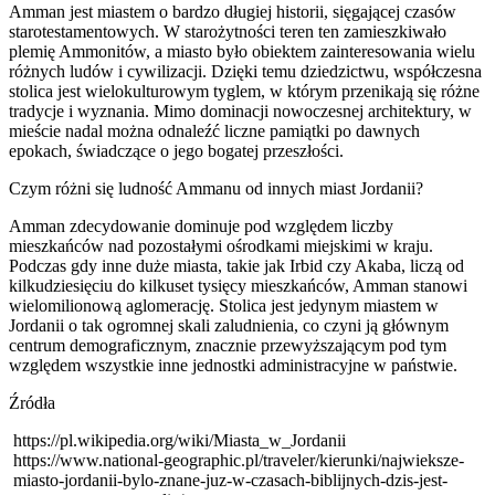
Amman jest miastem o bardzo długiej historii, sięgającej czasów
starotestamentowych. W starożytności teren ten zamieszkiwało
plemię Ammonitów, a miasto było obiektem zainteresowania wielu
różnych ludów i cywilizacji. Dzięki temu dziedzictwu, współczesna
stolica jest wielokulturowym tyglem, w którym przenikają się różne
tradycje i wyznania. Mimo dominacji nowoczesnej architektury, w
mieście nadal można odnaleźć liczne pamiątki po dawnych
epokach, świadczące o jego bogatej przeszłości.
Czym różni się ludność Ammanu od innych miast Jordanii?
Amman zdecydowanie dominuje pod względem liczby
mieszkańców nad pozostałymi ośrodkami miejskimi w kraju.
Podczas gdy inne duże miasta, takie jak Irbid czy Akaba, liczą od
kilkudziesięciu do kilkuset tysięcy mieszkańców, Amman stanowi
wielomilionową aglomerację. Stolica jest jedynym miastem w
Jordanii o tak ogromnej skali zaludnienia, co czyni ją głównym
centrum demograficznym, znacznie przewyższającym pod tym
względem wszystkie inne jednostki administracyjne w państwie.
Źródła
https://pl.wikipedia.org/wiki/Miasta_w_Jordanii
https://www.national-geographic.pl/traveler/kierunki/najwieksze-
miasto-jordanii-bylo-znane-juz-w-czasach-biblijnych-dzis-jest-