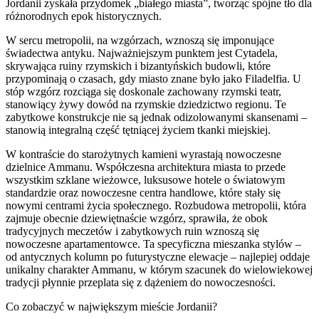
Jordanii zyskała przydomek „białego miasta”, tworząc spójne tło dla
różnorodnych epok historycznych.
W sercu metropolii, na wzgórzach, wznoszą się imponujące
świadectwa antyku. Najważniejszym punktem jest Cytadela,
skrywająca ruiny rzymskich i bizantyńskich budowli, które
przypominają o czasach, gdy miasto znane było jako Filadelfia. U
stóp wzgórz rozciąga się doskonale zachowany rzymski teatr,
stanowiący żywy dowód na rzymskie dziedzictwo regionu. Te
zabytkowe konstrukcje nie są jednak odizolowanymi skansenami –
stanowią integralną część tętniącej życiem tkanki miejskiej.
W kontraście do starożytnych kamieni wyrastają nowoczesne
dzielnice Ammanu. Współczesna architektura miasta to przede
wszystkim szklane wieżowce, luksusowe hotele o światowym
standardzie oraz nowoczesne centra handlowe, które stały się
nowymi centrami życia społecznego. Rozbudowa metropolii, która
zajmuje obecnie dziewiętnaście wzgórz, sprawiła, że obok
tradycyjnych meczetów i zabytkowych ruin wznoszą się
nowoczesne apartamentowce. Ta specyficzna mieszanka stylów –
od antycznych kolumn po futurystyczne elewacje – najlepiej oddaje
unikalny charakter Ammanu, w którym szacunek do wielowiekowej
tradycji płynnie przeplata się z dążeniem do nowoczesności.
Co zobaczyć w największym mieście Jordanii?