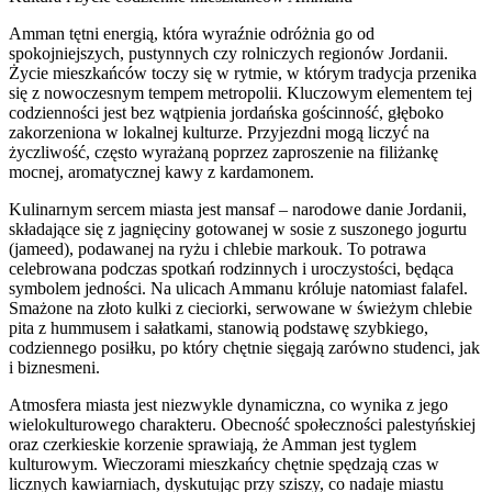
Amman tętni energią, która wyraźnie odróżnia go od
spokojniejszych, pustynnych czy rolniczych regionów Jordanii.
Życie mieszkańców toczy się w rytmie, w którym tradycja przenika
się z nowoczesnym tempem metropolii. Kluczowym elementem tej
codzienności jest bez wątpienia jordańska gościnność, głęboko
zakorzeniona w lokalnej kulturze. Przyjezdni mogą liczyć na
życzliwość, często wyrażaną poprzez zaproszenie na filiżankę
mocnej, aromatycznej kawy z kardamonem.
Kulinarnym sercem miasta jest mansaf – narodowe danie Jordanii,
składające się z jagnięciny gotowanej w sosie z suszonego jogurtu
(jameed), podawanej na ryżu i chlebie markouk. To potrawa
celebrowana podczas spotkań rodzinnych i uroczystości, będąca
symbolem jedności. Na ulicach Ammanu króluje natomiast falafel.
Smażone na złoto kulki z cieciorki, serwowane w świeżym chlebie
pita z hummusem i sałatkami, stanowią podstawę szybkiego,
codziennego posiłku, po który chętnie sięgają zarówno studenci, jak
i biznesmeni.
Atmosfera miasta jest niezwykle dynamiczna, co wynika z jego
wielokulturowego charakteru. Obecność społeczności palestyńskiej
oraz czerkieskie korzenie sprawiają, że Amman jest tyglem
kulturowym. Wieczorami mieszkańcy chętnie spędzają czas w
licznych kawiarniach, dyskutując przy sziszy, co nadaje miastu