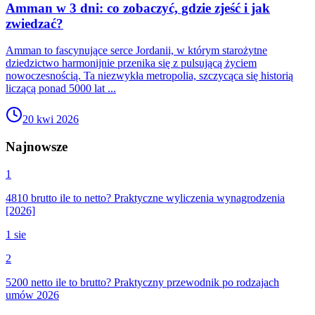
Amman w 3 dni: co zobaczyć, gdzie zjeść i jak
zwiedzać?
Amman to fascynujące serce Jordanii, w którym starożytne
dziedzictwo harmonijnie przenika się z pulsującą życiem
nowoczesnością. Ta niezwykła metropolia, szczycąca się historią
liczącą ponad 5000 lat ...
20 kwi 2026
Najnowsze
1
4810 brutto ile to netto? Praktyczne wyliczenia wynagrodzenia
[2026]
1 sie
2
5200 netto ile to brutto? Praktyczny przewodnik po rodzajach
umów 2026