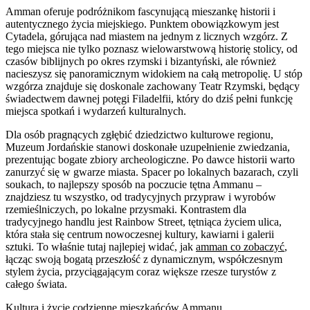
Amman oferuje podróżnikom fascynującą mieszankę historii i
autentycznego życia miejskiego. Punktem obowiązkowym jest
Cytadela, górująca nad miastem na jednym z licznych wzgórz. Z
tego miejsca nie tylko poznasz wielowarstwową historię stolicy, od
czasów biblijnych po okres rzymski i bizantyński, ale również
nacieszysz się panoramicznym widokiem na całą metropolię. U stóp
wzgórza znajduje się doskonale zachowany Teatr Rzymski, będący
świadectwem dawnej potęgi Filadelfii, który do dziś pełni funkcję
miejsca spotkań i wydarzeń kulturalnych.
Dla osób pragnących zgłębić dziedzictwo kulturowe regionu,
Muzeum Jordańskie stanowi doskonałe uzupełnienie zwiedzania,
prezentując bogate zbiory archeologiczne. Po dawce historii warto
zanurzyć się w gwarze miasta. Spacer po lokalnych bazarach, czyli
soukach, to najlepszy sposób na poczucie tętna Ammanu –
znajdziesz tu wszystko, od tradycyjnych przypraw i wyrobów
rzemieślniczych, po lokalne przysmaki. Kontrastem dla
tradycyjnego handlu jest Rainbow Street, tętniąca życiem ulica,
która stała się centrum nowoczesnej kultury, kawiarni i galerii
sztuki. To właśnie tutaj najlepiej widać, jak
amman co zobaczyć
,
łącząc swoją bogatą przeszłość z dynamicznym, współczesnym
stylem życia, przyciągającym coraz większe rzesze turystów z
całego świata.
Kultura i życie codzienne mieszkańców Ammanu