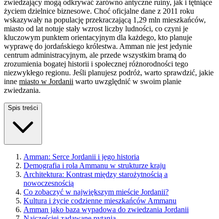
zwiedzający mogą odkrywać zarówno antyczne ruiny, jak i tętniące
życiem dzielnice biznesowe. Choć oficjalne dane z 2011 roku
wskazywały na populację przekraczającą 1,29 mln mieszkańców,
miasto od lat notuje stały wzrost liczby ludności, co czyni je
kluczowym punktem orientacyjnym dla każdego, kto planuje
wyprawę do jordańskiego królestwa. Amman nie jest jedynie
centrum administracyjnym, ale przede wszystkim bramą do
zrozumienia bogatej historii i społecznej różnorodności tego
niezwykłego regionu. Jeśli planujesz podróż, warto sprawdzić, jakie
inne
miasto w Jordanii
warto uwzględnić w swoim planie
zwiedzania.
Spis treści
Amman: Serce Jordanii i jego historia
Demografia i rola Ammanu w strukturze kraju
Architektura: Kontrast między starożytnością a
nowoczesnością
Co zobaczyć w największym mieście Jordanii?
Kultura i życie codzienne mieszkańców Ammanu
Amman jako baza wypadowa do zwiedzania Jordanii
Najczęściej zadawane pytania