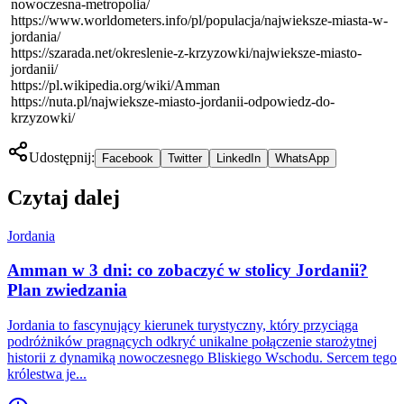
nowoczesna-metropolia/
https://www.worldometers.info/pl/populacja/najwieksze-miasta-w-
jordania/
https://szarada.net/okreslenie-z-krzyzowki/najwieksze-miasto-
jordanii/
https://pl.wikipedia.org/wiki/Amman
https://nuta.pl/najwieksze-miasto-jordanii-odpowiedz-do-
krzyzowki/
Udostępnij:
Facebook
Twitter
LinkedIn
WhatsApp
Czytaj dalej
Jordania
Amman w 3 dni: co zobaczyć w stolicy Jordanii?
Plan zwiedzania
Jordania to fascynujący kierunek turystyczny, który przyciąga
podróżników pragnących odkryć unikalne połączenie starożytnej
historii z dynamiką nowoczesnego Bliskiego Wschodu. Sercem tego
królestwa je...