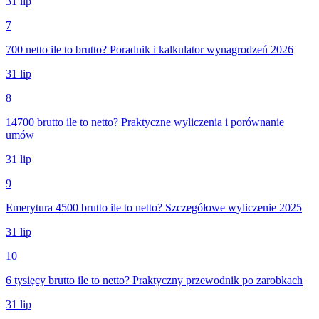
31 lip
7
700 netto ile to brutto? Poradnik i kalkulator wynagrodzeń 2026
31 lip
8
14700 brutto ile to netto? Praktyczne wyliczenia i porównanie
umów
31 lip
9
Emerytura 4500 brutto ile to netto? Szczegółowe wyliczenie 2025
31 lip
10
6 tysięcy brutto ile to netto? Praktyczny przewodnik po zarobkach
31 lip