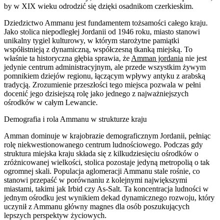
by w XIX wieku odrodzić się dzięki osadnikom czerkieskim.
Dziedzictwo Ammanu jest fundamentem tożsamości całego kraju.
Jako stolica niepodległej Jordanii od 1946 roku, miasto stanowi
unikalny tygiel kulturowy, w którym starożytne pamiątki
współistnieją z dynamiczną, współczesną tkanką miejską. To
właśnie ta historyczna głębia sprawia, że
Amman jordania
nie jest
jedynie centrum administracyjnym, ale przede wszystkim żywym
pomnikiem dziejów regionu, łączącym wpływy antyku z arabską
tradycją. Zrozumienie przeszłości tego miejsca pozwala w pełni
docenić jego dzisiejszą rolę jako jednego z najważniejszych
ośrodków w całym Lewancie.
Demografia i rola Ammanu w strukturze kraju
Amman dominuje w krajobrazie demograficznym Jordanii, pełniąc
rolę niekwestionowanego centrum ludnościowego. Podczas gdy
struktura miejska kraju składa się z kilkudziesięciu ośrodków o
zróżnicowanej wielkości, stolica pozostaje jedyną metropolią o tak
ogromnej skali. Populacja aglomeracji Ammanu stale rośnie, co
stanowi przepaść w porównaniu z kolejnymi największymi
miastami, takimi jak Irbid czy As-Salt. Ta koncentracja ludności w
jednym ośrodku jest wynikiem dekad dynamicznego rozwoju, który
uczynił z Ammanu główny magnes dla osób poszukujących
lepszych perspektyw życiowych.