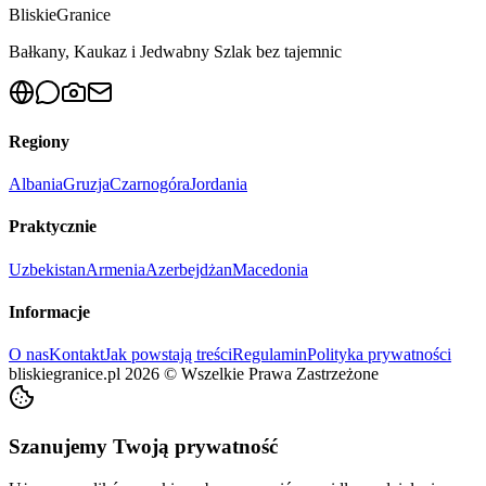
Bliskie
Granice
Bałkany, Kaukaz i Jedwabny Szlak bez tajemnic
Regiony
Albania
Gruzja
Czarnogóra
Jordania
Praktycznie
Uzbekistan
Armenia
Azerbejdżan
Macedonia
Informacje
O nas
Kontakt
Jak powstają treści
Regulamin
Polityka prywatności
bliskiegranice.pl
2026
©
Wszelkie Prawa Zastrzeżone
Szanujemy Twoją prywatność