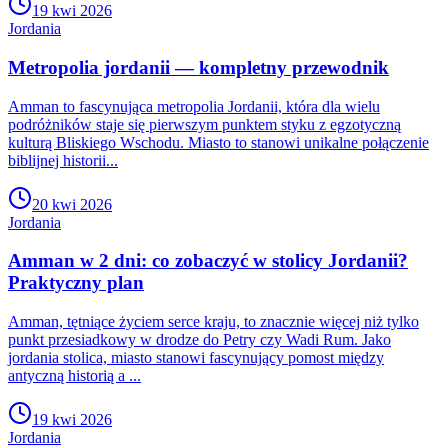
19 kwi 2026
Jordania
Metropolia jordanii — kompletny przewodnik
Amman to fascynująca metropolia Jordanii, która dla wielu
podróżników staje się pierwszym punktem styku z egzotyczną
kulturą Bliskiego Wschodu. Miasto to stanowi unikalne połączenie
biblijnej historii...
20 kwi 2026
Jordania
Amman w 2 dni: co zobaczyć w stolicy Jordanii?
Praktyczny plan
Amman, tętniące życiem serce kraju, to znacznie więcej niż tylko
punkt przesiadkowy w drodze do Petry czy Wadi Rum. Jako
jordania stolica, miasto stanowi fascynujący pomost między
antyczną historią a ...
19 kwi 2026
Jordania