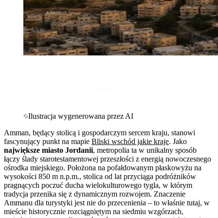
Ilustracja wygenerowana przez AI
Amman, będący stolicą i gospodarczym sercem kraju, stanowi
fascynujący punkt na mapie
Bliski wschód jakie kraje
. Jako
największe miasto Jordanii
, metropolia ta w unikalny sposób
łączy ślady starotestamentowej przeszłości z energią nowoczesnego
ośrodka miejskiego. Położona na pofałdowanym płaskowyżu na
wysokości 850 m n.p.m., stolica od lat przyciąga podróżników
pragnących poczuć ducha wielokulturowego tygla, w którym
tradycja przenika się z dynamicznym rozwojem. Znaczenie
Ammanu dla turystyki jest nie do przecenienia – to właśnie tutaj, w
mieście historycznie rozciągniętym na siedmiu wzgórzach,