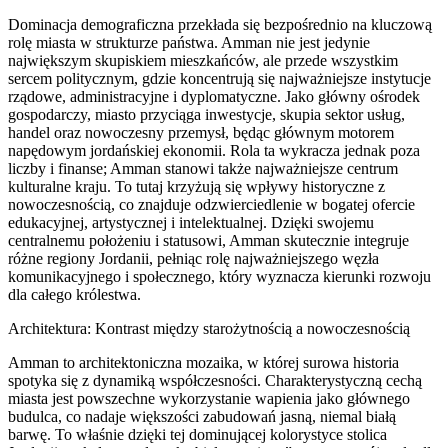
Dominacja demograficzna przekłada się bezpośrednio na kluczową
rolę miasta w strukturze państwa. Amman nie jest jedynie
największym skupiskiem mieszkańców, ale przede wszystkim
sercem politycznym, gdzie koncentrują się najważniejsze instytucje
rządowe, administracyjne i dyplomatyczne. Jako główny ośrodek
gospodarczy, miasto przyciąga inwestycje, skupia sektor usług,
handel oraz nowoczesny przemysł, będąc głównym motorem
napędowym jordańskiej ekonomii. Rola ta wykracza jednak poza
liczby i finanse; Amman stanowi także najważniejsze centrum
kulturalne kraju. To tutaj krzyżują się wpływy historyczne z
nowoczesnością, co znajduje odzwierciedlenie w bogatej ofercie
edukacyjnej, artystycznej i intelektualnej. Dzięki swojemu
centralnemu położeniu i statusowi, Amman skutecznie integruje
różne regiony Jordanii, pełniąc rolę najważniejszego węzła
komunikacyjnego i społecznego, który wyznacza kierunki rozwoju
dla całego królestwa.
Architektura: Kontrast między starożytnością a nowoczesnością
Amman to architektoniczna mozaika, w której surowa historia
spotyka się z dynamiką współczesności. Charakterystyczną cechą
miasta jest powszechne wykorzystanie wapienia jako głównego
budulca, co nadaje większości zabudowań jasną, niemal białą
barwę. To właśnie dzięki tej dominującej kolorystyce stolica