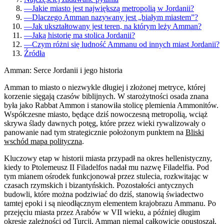
—
Jakie miasto jest największą metropolią w Jordanii?
—
Dlaczego Amman nazywany jest „białym miastem”?
—
Jak ukształtowany jest teren, na którym leży Amman?
—
Jaką historię ma stolica Jordanii?
—
Czym różni się ludność Ammanu od innych miast Jordanii?
Źródła
Amman: Serce Jordanii i jego historia
Amman to miasto o niezwykle długiej i złożonej metryce, której
korzenie sięgają czasów biblijnych. W starożytności osada znana
była jako Rabbat Ammon i stanowiła stolicę plemienia Ammonitów.
Współczesne miasto, będące dziś nowoczesną metropolią, wciąż
skrywa ślady dawnych potęg, które przez wieki rywalizowały o
panowanie nad tym strategicznie położonym punktem na
Bliski
wschód mapa polityczna
.
Kluczowy etap w historii miasta przypadł na okres hellenistyczny,
kiedy to Ptolemeusz II Filadelfos nadał mu nazwę Filadelfia. Pod
tym mianem ośrodek funkcjonował przez stulecia, rozkwitając w
czasach rzymskich i bizantyńskich. Pozostałości antycznych
budowli, które można podziwiać do dziś, stanowią świadectwo
tamtej epoki i są nieodłącznym elementem krajobrazu Ammanu. Po
przejęciu miasta przez Arabów w VII wieku, a później długim
okresie zależności od Turcji, Amman niemal całkowicie opustoszał,