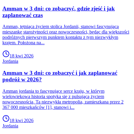
Amman w 3 dni: co zobaczyć, gdzie zjeść i jak
zaplanować czas
Amman, tętniąca życiem stolica Jordanii, stanowi fascynującą
mieszankę starożytności oraz nowoczesności, będąc dla większości
podróżnych pierwszym punktem kontaktu z tym niezwykłym
krajem. Położona na...
18 kwi 2026
Jordania
Amman w 3 dni: co zobaczyć i jak zaplanować
podróż w 2026?
Amman jordania to fascynujące serce kraju, w którym
wielowiekowa historia spotyka się z pulsującą życiem
nowoczesnością. Ta niezwykła metropolia, zamieszkana przez 2
367 000 mieszkańców [1], stanowi i...
18 kwi 2026
Jordania