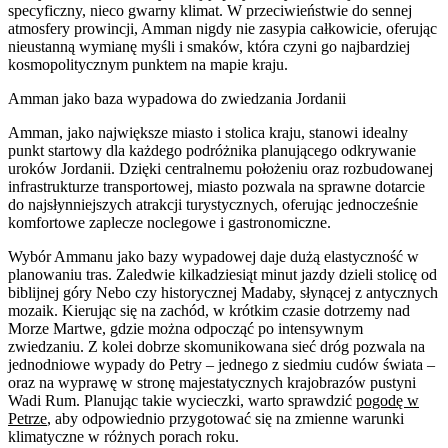
specyficzny, nieco gwarny klimat. W przeciwieństwie do sennej
atmosfery prowincji, Amman nigdy nie zasypia całkowicie, oferując
nieustanną wymianę myśli i smaków, która czyni go najbardziej
kosmopolitycznym punktem na mapie kraju.
Amman jako baza wypadowa do zwiedzania Jordanii
Amman, jako największe miasto i stolica kraju, stanowi idealny
punkt startowy dla każdego podróżnika planującego odkrywanie
uroków Jordanii. Dzięki centralnemu położeniu oraz rozbudowanej
infrastrukturze transportowej, miasto pozwala na sprawne dotarcie
do najsłynniejszych atrakcji turystycznych, oferując jednocześnie
komfortowe zaplecze noclegowe i gastronomiczne.
Wybór Ammanu jako bazy wypadowej daje dużą elastyczność w
planowaniu tras. Zaledwie kilkadziesiąt minut jazdy dzieli stolicę od
biblijnej góry Nebo czy historycznej Madaby, słynącej z antycznych
mozaik. Kierując się na zachód, w krótkim czasie dotrzemy nad
Morze Martwe, gdzie można odpocząć po intensywnym
zwiedzaniu. Z kolei dobrze skomunikowana sieć dróg pozwala na
jednodniowe wypady do Petry – jednego z siedmiu cudów świata –
oraz na wyprawę w stronę majestatycznych krajobrazów pustyni
Wadi Rum. Planując takie wycieczki, warto sprawdzić
pogodę w
Petrze
, aby odpowiednio przygotować się na zmienne warunki
klimatyczne w różnych porach roku.