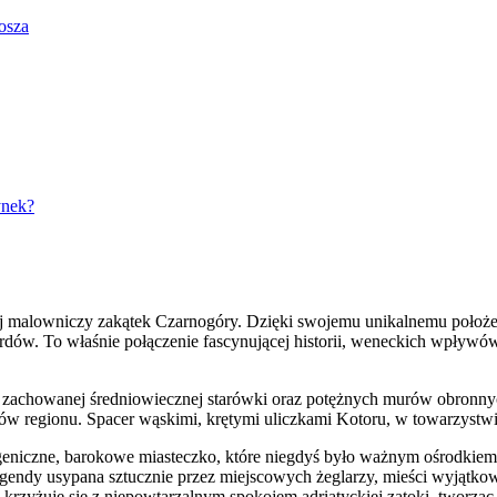
osza
ynek?
ej malowniczy zakątek Czarnogóry. Dzięki swojemu unikalnemu położen
w. To właśnie połączenie fascynującej historii, weneckich wpływów or
le zachowanej średniowiecznej starówki oraz potężnych murów obronn
ków regionu. Spacer wąskimi, krętymi uliczkami Kotoru, w towarzystw
togeniczne, barokowe miasteczko, które niegdyś było ważnym ośrodkiem
egendy usypana sztucznie przez miejscowych żeglarzy, mieści wyjątko
krzyżuje się z niepowtarzalnym spokojem adriatyckiej zatoki, tworząc s