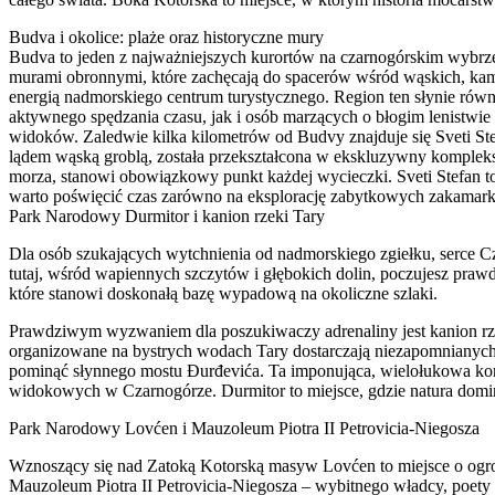
Budva i okolice: plaże oraz historyczne mury
Budva to jeden z najważniejszych kurortów na czarnogórskim wybrzeżu
murami obronnymi, które zachęcają do spacerów wśród wąskich, kami
energią nadmorskiego centrum turystycznego. Region ten słynie ró
aktywnego spędzania czasu, jak i osób marzących o błogim lenistwie 
widoków. Zaledwie kilka kilometrów od Budvy znajduje się Sveti St
lądem wąską groblą, została przekształcona w ekskluzywny komplek
morza, stanowi obowiązkowy punkt każdej wycieczki. Sveti Stefan t
warto poświęcić czas zarówno na eksplorację zabytkowych zakamarków
Park Narodowy Durmitor i kanion rzeki Tary
Dla osób szukających wytchnienia od nadmorskiego zgiełku, serce C
tutaj, wśród wapiennych szczytów i głębokich dolin, poczujesz pra
które stanowi doskonałą bazę wypadową na okoliczne szlaki.
Prawdziwym wyzwaniem dla poszukiwaczy adrenaliny jest kanion rzek
organizowane na bystrych wodach Tary dostarczają niezapomnianych 
pominąć słynnego mostu Đurđevića. Ta imponująca, wielołukowa konst
widokowych w Czarnogórze. Durmitor to miejsce, gdzie natura domin
Park Narodowy Lovćen i Mauzoleum Piotra II Petrovicia-Niegosza
Wznoszący się nad Zatoką Kotorską masyw Lovćen to miejsce o ogro
Mauzoleum Piotra II Petrovicia-Niegosza – wybitnego władcy, poety 