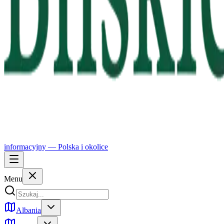
informacyjny —
Polska
i okolice
Menu
Albania