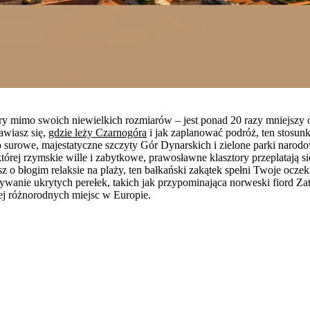
y mimo swoich niewielkich rozmiarów – jest ponad 20 razy mniejszy od
awiasz się,
gdzie leży Czarnogóra
i jak zaplanować podróż, ten stosu
surowe, majestatyczne szczyty Gór Dynarskich i zielone parki narodo
której rzymskie wille i zabytkowe, prawosławne klasztory przeplatają si
z o błogim relaksie na plaży, ten bałkański zakątek spełni Twoje ocze
ywanie ukrytych perełek, takich jak przypominająca norweski fiord Z
ej różnorodnych miejsc w Europie.