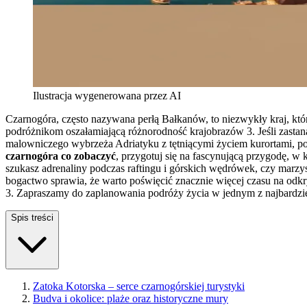
Ilustracja wygenerowana przez AI
Czarnogóra, często nazywana perłą Bałkanów, to niezwykły kraj, któr
podróżnikom oszałamiającą różnorodność krajobrazów 3. Jeśli zastan
malowniczego wybrzeża Adriatyku z tętniącymi życiem kurortami, po 
czarnogóra co zobaczyć
, przygotuj się na fascynującą przygodę, w 
szukasz adrenaliny podczas raftingu i górskich wędrówek, czy marzys
bogactwo sprawia, że warto poświęcić znacznie więcej czasu na odkr
3. Zapraszamy do zaplanowania podróży życia w jednym z najbardzi
Spis treści
Zatoka Kotorska – serce czarnogórskiej turystyki
Budva i okolice: plaże oraz historyczne mury