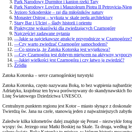
Park Narodowy Durmitor i kanion rzeki Tary
Park Narodowy Lovćen i Mauzoleum Piotra II Petrovicia-Nieg
Jezioro Szkoderskie – raj dla miłośników natury
Monaster Ostrog – wykuta w skale perła architektury
Stary Bar i Ulcinj – ślady historii i orientu
Praktyczne wskazówki dla zwiedzających Czarnogórę
Najczęściej zadawane pytania
—
Jakie są najciekawsze atrakcje przyrodnicze w Czarnogórze?
—
Czy warto zwiedzać Czarnogórę samochodem?
—
Co sprawia, że Zatoka Kotorska jest wyjątkowa?
—
Czy Czarnogóra jest dobrym miejscem na aktywny wypocz
—
Jakiej wielkości jest Czarnogóra i czy łatwo ją zwiedzić?
Źródła
Zatoka Kotorska – serce czarnogórskiej turystyki
Zatoka Kotorska, często nazywana Boką, to bez wątpienia najbardzi
Adriatyku, krajobraz ten bywa porównywany do skandynawskich fiordó
Listę Światowego Dziedzictwa UNESCO.
Centralnym punktem regionu jest Kotor – miasto słynące z doskona
Twierdzą św. Jana na czele, stanowią jeden z najważniejszych zabyt
Zaledwie kilka kilometrów dalej znajduje się Perast – niezwykle fo
wyspy: św. Jerzego oraz Matki Boskiej na Skale. Ta druga, według l
całego świata. Boka Kotorska to miejsce, w którym historia mocarstw 