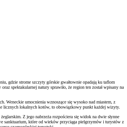
iu, gdzie strome szczyty górskie gwałtownie opadają ku taflom
az spektakularnej natury sprawiło, że region ten został wpisany na
ych. Weneckie umocnienia wznoszące się wysoko nad miastem, z
ie licznych lokalnych kotów, to obowiązkowy punkt każdej wizyty.
 żeglarskim. Z jego nabrzeża rozpościera się widok na dwie słynne
we sanktuarium, które od wieków przyciąga pielgrzymów i turystów z
erce czarnogórskiej turystyki.