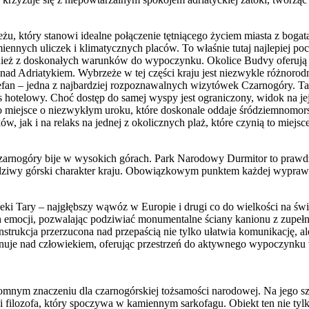
, który stanowi idealne połączenie tętniącego życiem miasta z bogatą
ennych uliczek i klimatycznych placów. To właśnie tutaj najlepiej p
wnież z doskonałych warunków do wypoczynku. Okolice Budvy oferują l
nad Adriatykiem. Wybrzeże w tej części kraju jest niezwykle różnorod
efan – jedna z najbardziej rozpoznawalnych wizytówek Czarnogóry. Ta 
s hotelowy. Choć dostęp do samej wyspy jest ograniczony, widok na 
o miejsce o niezwykłym uroku, które doskonale oddaje śródziemnomors
, jak i na relaks na jednej z okolicznych plaż, które czynią to mie
zarnogóry bije w wysokich górach. Park Narodowy Durmitor to prawdzi
wdziwy górski charakter kraju. Obowiązkowym punktem każdej wyprawy 
i Tary – najgłębszy wąwóz w Europie i drugi co do wielkości na świ
emocji, pozwalając podziwiać monumentalne ściany kanionu z zupełnie
rukcja przerzucona nad przepaścią nie tylko ułatwia komunikację, ale
uje nad człowiekiem, oferując przestrzeń do aktywnego wypoczynku w
mnym znaczeniu dla czarnogórskiej tożsamości narodowej. Na jego sz
i filozofa, który spoczywa w kamiennym sarkofagu. Obiekt ten nie tylk