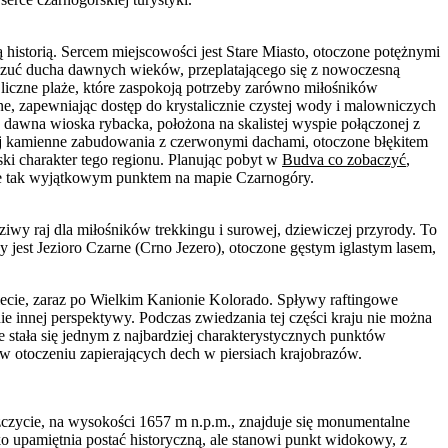
 historią. Sercem miejscowości jest Stare Miasto, otoczone potężnymi
oczuć ducha dawnych wieków, przeplatającego się z nowoczesną
iczne plaże, które zaspokoją potrzeby zarówno miłośników
ne, zapewniając dostęp do krystalicznie czystej wody i malowniczych
dawna wioska rybacka, położona na skalistej wyspie połączonej z
jej kamienne zabudowania z czerwonymi dachami, otoczone błękitem
ki charakter tego regionu. Planując pobyt w
Budva co zobaczyć
,
jsce tak wyjątkowym punktem na mapie Czarnogóry.
wy raj dla miłośników trekkingu i surowej, dziewiczej przyrody. To
jest Jezioro Czarne (Crno Jezero), otoczone gęstym iglastym lasem,
ecie, zaraz po Wielkim Kanionie Kolorado. Spływy raftingowe
 innej perspektywy. Podczas zwiedzania tej części kraju nie można
 stała się jednym z najbardziej charakterystycznych punktów
 otoczeniu zapierających dech w piersiach krajobrazów.
czycie, na wysokości 1657 m n.p.m., znajduje się monumentalne
o upamiętnia postać historyczną, ale stanowi punkt widokowy, z