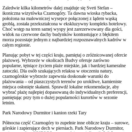
Zaledwie kilka kilometrów dalej znajduje się Sveti Stefan –
ikoniczna wizytówka Czarnogóry. Ta dawna wioska rybacka,
położona na malowniczej wysepce połączonej z lądem wąską
groblą, została przekształcona w ekskluzywny kompleks hotelowy.
Choć wstęp na teren samej wyspy jest zarezerwowany dla gości,
widok na czerwone dachy budynków kontrastujące z błękitem
morza pozostaje jednym z najbardziej rozpoznawalnych kadrów w
całym regionie.
Planując pobyt w tej części kraju, pamiętaj o zróżnicowanej ofercie
plażowej. Wybrzeże w okolicach Budvy oferuje zarówno
popularne, tętniące życiem plaże miejskie, jak i bardziej kameralne
zatoczki. Dla osób szukających relaksu w otoczeniu natury,
czarnogórskie wybrzeże zapewnia doskonałe warunki do
plażowania – od piaszczystych terenów po urokliwe, kamieniste
miejsca osłonięte skałami. Sprawdź lokalne rekomendacje, aby
wybrać plażę najlepiej dopasowaną do indywidualnych preferencji,
pamiętając przy tym o dużej popularności kurortów w sezonie
letnim.
Park Narodowy Durmitor i kanion rzeki Tary
Północna część Czarnogóry to zupełnie inne oblicze kraju – surowe,
górskie i zapierające dech w piersiach. Park Narodowy Durmitor,