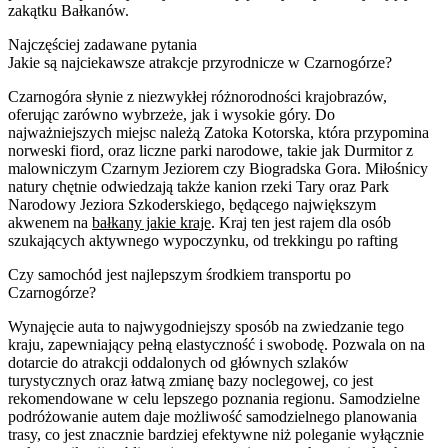
zakątku Bałkanów.
Najczęściej zadawane pytania
Jakie są najciekawsze atrakcje przyrodnicze w Czarnogórze?
Czarnogóra słynie z niezwykłej różnorodności krajobrazów,
oferując zarówno wybrzeże, jak i wysokie góry. Do
najważniejszych miejsc należą Zatoka Kotorska, która przypomina
norweski fiord, oraz liczne parki narodowe, takie jak Durmitor z
malowniczym Czarnym Jeziorem czy Biogradska Gora. Miłośnicy
natury chętnie odwiedzają także kanion rzeki Tary oraz Park
Narodowy Jeziora Szkoderskiego, będącego największym
akwenem na
bałkany jakie kraje
. Kraj ten jest rajem dla osób
szukających aktywnego wypoczynku, od trekkingu po rafting
Czy samochód jest najlepszym środkiem transportu po
Czarnogórze?
Wynajęcie auta to najwygodniejszy sposób na zwiedzanie tego
kraju, zapewniający pełną elastyczność i swobodę. Pozwala on na
dotarcie do atrakcji oddalonych od głównych szlaków
turystycznych oraz łatwą zmianę bazy noclegowej, co jest
rekomendowane w celu lepszego poznania regionu. Samodzielne
podróżowanie autem daje możliwość samodzielnego planowania
trasy, co jest znacznie bardziej efektywne niż poleganie wyłącznie