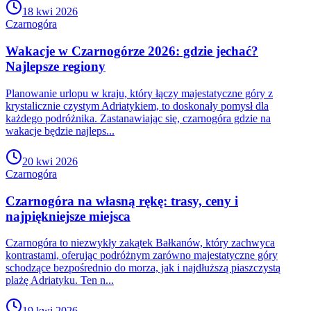
18 kwi 2026
Czarnogóra
Wakacje w Czarnogórze 2026: gdzie jechać?
Najlepsze regiony
Planowanie urlopu w kraju, który łączy majestatyczne góry z
krystalicznie czystym Adriatykiem, to doskonały pomysł dla
każdego podróżnika. Zastanawiając się, czarnogóra gdzie na
wakacje będzie najleps...
20 kwi 2026
Czarnogóra
Czarnogóra na własną rękę: trasy, ceny i
najpiękniejsze miejsca
Czarnogóra to niezwykły zakątek Bałkanów, który zachwyca
kontrastami, oferując podróżnym zarówno majestatyczne góry
schodzące bezpośrednio do morza, jak i najdłuższą piaszczystą
plażę Adriatyku. Ten n...
19 kwi 2026