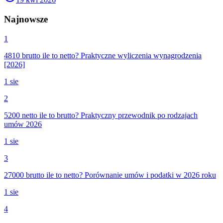
Najnowsze
1
4810 brutto ile to netto? Praktyczne wyliczenia wynagrodzenia
[2026]
1 sie
2
5200 netto ile to brutto? Praktyczny przewodnik po rodzajach
umów 2026
1 sie
3
27000 brutto ile to netto? Porównanie umów i podatki w 2026 roku
1 sie
4