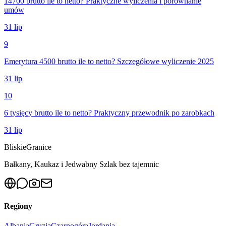
14700 brutto ile to netto? Praktyczne wyliczenia i porównanie
umów
31 lip
9
Emerytura 4500 brutto ile to netto? Szczegółowe wyliczenie 2025
31 lip
10
6 tysięcy brutto ile to netto? Praktyczny przewodnik po zarobkach
31 lip
Bliskie
Granice
Bałkany, Kaukaz i Jedwabny Szlak bez tajemnic
Regiony
Albania
Gruzja
Czarnogóra
Jordania