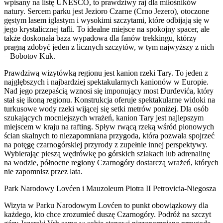
wpisany na listę UNESCO, to prawdziwy raj dla miłośników
natury. Sercem parku jest Jezioro Czarne (Crno Jezero), otoczone
gęstym lasem iglastym i wysokimi szczytami, które odbijają się w
jego krystalicznej tafli. To idealne miejsce na spokojny spacer, ale
także doskonała baza wypadowa dla fanów trekkingu, którzy
pragną zdobyć jeden z licznych szczytów, w tym najwyższy z nich
– Bobotov Kuk.
Prawdziwą wizytówką regionu jest kanion rzeki Tary. To jeden z
najgłębszych i najbardziej spektakularnych kanionów w Europie.
Nad jego przepaścią wznosi się imponujący most Đurđevića, który
stał się ikoną regionu. Konstrukcja oferuje spektakularne widoki na
turkusowe wody rzeki wijącej się setki metrów poniżej. Dla osób
szukających mocniejszych wrażeń, kanion Tary jest najlepszym
miejscem w kraju na rafting. Spływ rwącą rzeką wśród pionowych
ścian skalnych to niezapomniana przygoda, która pozwala spojrzeć
na potęgę czarnogórskiej przyrody z zupełnie innej perspektywy.
Wybierając pieszą wędrówkę po górskich szlakach lub adrenalinę
na wodzie, północne regiony Czarnogóry dostarczą wrażeń, których
nie zapomnisz przez lata.
Park Narodowy Lovćen i Mauzoleum Piotra II Petrovicia-Niegosza
Wizyta w Parku Narodowym Lovćen to punkt obowiązkowy dla
każdego, kto chce zrozumieć duszę Czarnogóry. Podróż na szczyt