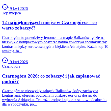
19 kwi 2026
Top miejsca
12 najpiękniejszych miejsc w Czarnogórze – co
warto zobaczyć?
Czarnogóra to prawdziwy fenomen na mapie Bałkanów, gdzie na
niezwykle kompaktowym obszarze natura stworzyła spektakularny
kontrast między surowością gór a błękitem Adriatyku. Każda top 10
atrakcja, ja...
19 kwi 2026
Czarnogóra
Czarnogóra 2026: co zobaczyć i jak zaplanować
podróż?
Czarnogóra to niezwykły zakątek Bałkanów, który zachwyca
kontrastami, oferując podróżnym bliskość gór oraz dostęp do
wybrzeża Adriatyku. Ten różnorodny krajobraz stanowi idealne tło
dla wypoczynku, po...