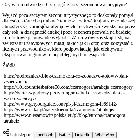
Czy warto odwiedzić Czarnogórę poza sezonem wakacyjnym?
Wyjazd poza szczytem sezonu turystycznego to doskonały pomysł
dla osób, które chcą uniknąć tłumów i odkryć kraj w spokojniejszej
atmosferze. Czarnogóra oferuje wiele możliwości zwiedzania przez
cały rok, a dostępność atrakcji poza sezonem pozwala na bardziej
komfortowe planowanie wyjazdu. Warto wówczas skupić się na
zwiedzaniu zabytkowych miast, takich jak Kotor, oraz korzystać z
licznych przewodników, które podpowiadają, jak efektywnie
eksplorować region w mniej obleganych miesiącach
Źródła
https://podrozniczy.blog/czarnogora-co-zobaczyc-gotowy-plan-
zwiedzania/
https://101countriesbefore50.com/czarnogora/atrakcje-czarnogory
https://bartekwpodrozy.pl/czarnogora-atrakcje-zwiedzanie-co-
warto-zobaczyc/
https://www.getyourguide.com/pl-pl/czarnogora-l169142/
https://www.itaka.pl/nasze-kierunki/czarnogora/atrakcje/
https://www.niesamowitapolska.eu/pl/blog/europa/czarnogora-
atrakcje
Udostępnij:
Facebook
Twitter
LinkedIn
WhatsApp