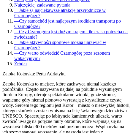
Najczęściej zadawane pytania
—
Jakie są najciekawsze atrakcje przyrodnicze w
Czarnogórze?
—
Czy samochód jest najlepszym środkiem transportu po
Czarnogórze?
—
Czy Czarnogóra jest dużym krajem i ile czasu potrzeba na
zwiedzanie?
—
Jakie aktywności sportowe można uprawiać w
Czarnogórze?
—
Czy warto odwiedzić Czarnogórę poza sezonem
wakacyjnym?
Źródła
Zatoka Kotorska: Perła Adriatyku
Zatoka Kotorska to miejsce, które zachwyca niemal każdego
podróżnika. Często nazywana najdalej na południe wysuniętym
fiordem Europy, oferuje spektakularne widoki, gdzie strome,
wapienne góry niemal pionowo wyrastają z krystalicznie czystej
wody. Sercem tego regionu jest Kotor – miasto o niezwykłej historii,
którego starówka została wpisana na listę światowego dziedzictwa
UNESCO. Spacerując po labiryncie kamiennych uliczek, warto
zwrócić uwagę na potężne mury obronne, które wspinają się na
wysokość blisko 300 metrów nad poziom morza. Wspinaczka na
ich szczyt stanowi wyzwanie, ale nagrodą jest jeden z