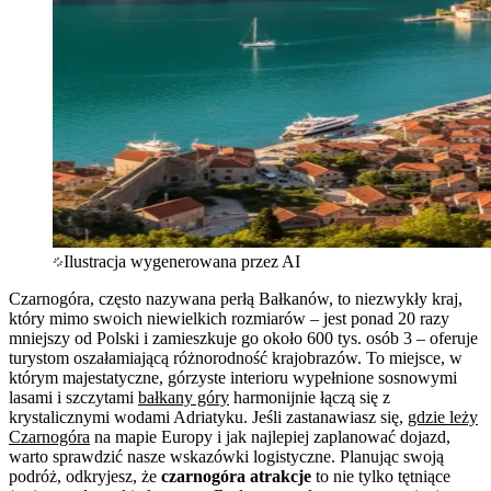
Ilustracja wygenerowana przez AI
Czarnogóra, często nazywana perłą Bałkanów, to niezwykły kraj,
który mimo swoich niewielkich rozmiarów – jest ponad 20 razy
mniejszy od Polski i zamieszkuje go około 600 tys. osób 3 – oferuje
turystom oszałamiającą różnorodność krajobrazów. To miejsce, w
którym majestatyczne, górzyste interioru wypełnione sosnowymi
lasami i szczytami
bałkany góry
harmonijnie łączą się z
krystalicznymi wodami Adriatyku. Jeśli zastanawiasz się,
gdzie leży
Czarnogóra
na mapie Europy i jak najlepiej zaplanować dojazd,
warto sprawdzić nasze wskazówki logistyczne. Planując swoją
podróż, odkryjesz, że
czarnogóra atrakcje
to nie tylko tętniące