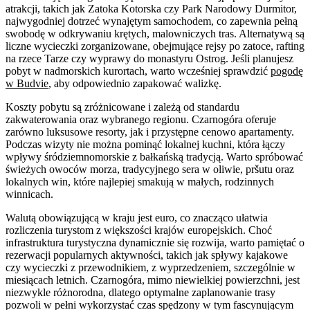
atrakcji, takich jak Zatoka Kotorska czy Park Narodowy Durmitor,
najwygodniej dotrzeć wynajętym samochodem, co zapewnia pełną
swobodę w odkrywaniu krętych, malowniczych tras. Alternatywą są
liczne wycieczki zorganizowane, obejmujące rejsy po zatoce, rafting
na rzece Tarze czy wyprawy do monastyru Ostrog. Jeśli planujesz
pobyt w nadmorskich kurortach, warto wcześniej sprawdzić
pogodę
w Budvie
, aby odpowiednio zapakować walizkę.
Koszty pobytu są zróżnicowane i zależą od standardu
zakwaterowania oraz wybranego regionu. Czarnogóra oferuje
zarówno luksusowe resorty, jak i przystępne cenowo apartamenty.
Podczas wizyty nie można pominąć lokalnej kuchni, która łączy
wpływy śródziemnomorskie z bałkańską tradycją. Warto spróbować
świeżych owoców morza, tradycyjnego sera w oliwie, pršutu oraz
lokalnych win, które najlepiej smakują w małych, rodzinnych
winnicach.
Walutą obowiązującą w kraju jest euro, co znacząco ułatwia
rozliczenia turystom z większości krajów europejskich. Choć
infrastruktura turystyczna dynamicznie się rozwija, warto pamiętać o
rezerwacji popularnych aktywności, takich jak spływy kajakowe
czy wycieczki z przewodnikiem, z wyprzedzeniem, szczególnie w
miesiącach letnich. Czarnogóra, mimo niewielkiej powierzchni, jest
niezwykle różnorodna, dlatego optymalne zaplanowanie trasy
pozwoli w pełni wykorzystać czas spędzony w tym fascynującym