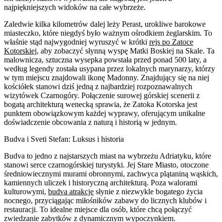
najpiękniejszych widoków na całe wybrzeże.
Zaledwie kilka kilometrów dalej leży Perast, urokliwe barokowe
miasteczko, które niegdyś było ważnym ośrodkiem żeglarskim. To
właśnie stąd najwygodniej wyruszyć w krótki
rejs po Zatoce
Kotorskiej
, aby zobaczyć słynną wyspę Matki Boskiej na Skale. Ta
malownicza, sztuczna wysepka powstała przed ponad 500 laty, a
według legendy została usypana przez lokalnych marynarzy, którzy
w tym miejscu znajdowali ikonę Madonny. Znajdujący się na niej
kościółek stanowi dziś jedną z najbardziej rozpoznawalnych
wizytówek Czarnogóry. Połączenie surowej górskiej scenerii z
bogatą architekturą wenecką sprawia, że Zatoka Kotorska jest
punktem obowiązkowym każdej wyprawy, oferującym unikalne
doświadczenie obcowania z naturą i historią w jednym.
Budva i Sveti Stefan: Luksus i historia
Budva to jedno z najstarszych miast na wybrzeżu Adriatyku, które
stanowi serce czarnogórskiej turystyki. Jej Stare Miasto, otoczone
średniowiecznymi murami obronnymi, zachwyca plątaniną wąskich,
kamiennych uliczek i historyczną architekturą. Poza walorami
kulturowymi,
budva atrakcje
słynie z niezwykle bogatego życia
nocnego, przyciągając miłośników zabawy do licznych klubów i
restauracji. To idealne miejsce dla osób, które chcą połączyć
zwiedzanie zabytków z dynamicznym wypoczynkiem.