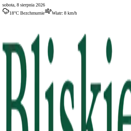
sobota, 8 sierpnia 2026
18
°C
Bezchmurnie
Wiatr:
8
km/h