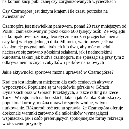
na komunikacji publicznej czy zorganizowanych wycieczkach
Czy Czarnogóra jest dużym krajem i ile czasu potrzeba na
zwiedzanie?
Czarnogóra jest niewielkim państwem, ponad 20 razy mniejszym od
Polski, zamieszkiwanym przez około 600 tysięcy osób. Ze względu
na kompaktowe rozmiary, teoretycznie można przejechać niemal
cały kraj w ciągu jednego dnia. Mimo to, warto poświęcić na
eksplorację przynajmniej tydzień lub dwa, aby móc w pełni
nacieszyć się zarówno górskimi szlakami, jak i nadmorskimi
kurortami, takimi jak
budva czarnogora
, nie spiesząc się przy tym z
odkrywaniem licznych zabytków i parków narodowych
Jakie aktywności sportowe można uprawiać w Czarnogórze?
Kraj ten jest idealnym miejscem dla osób ceniących aktywny
wypoczynek. Popularne są tu wędrówki górskie w Górach
Dynarskich oraz w Górach Przeklętych, a także rafting na rzece
Tarze. W regionach nadmorskich, takich jak Zatoka Kotorska czy
popularne kurorty, można uprawiać sporty wodne, w tym
nurkowanie. Różnorodność terenu sprawia, że Czarnogóra oferuje
doskonałe warunki zarówno dla miłośników wymagającej
wspinaczki, jak i osób preferujących spokojniejsze formy rekreacji
w otoczeniu przyrody