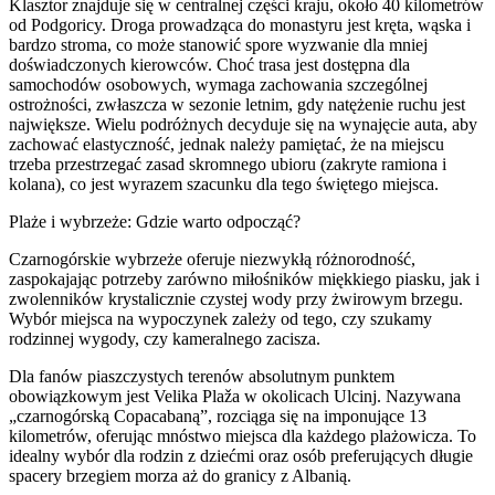
Klasztor znajduje się w centralnej części kraju, około 40 kilometrów
od Podgoricy. Droga prowadząca do monastyru jest kręta, wąska i
bardzo stroma, co może stanowić spore wyzwanie dla mniej
doświadczonych kierowców. Choć trasa jest dostępna dla
samochodów osobowych, wymaga zachowania szczególnej
ostrożności, zwłaszcza w sezonie letnim, gdy natężenie ruchu jest
największe. Wielu podróżnych decyduje się na wynajęcie auta, aby
zachować elastyczność, jednak należy pamiętać, że na miejscu
trzeba przestrzegać zasad skromnego ubioru (zakryte ramiona i
kolana), co jest wyrazem szacunku dla tego świętego miejsca.
Plaże i wybrzeże: Gdzie warto odpocząć?
Czarnogórskie wybrzeże oferuje niezwykłą różnorodność,
zaspokajając potrzeby zarówno miłośników miękkiego piasku, jak i
zwolenników krystalicznie czystej wody przy żwirowym brzegu.
Wybór miejsca na wypoczynek zależy od tego, czy szukamy
rodzinnej wygody, czy kameralnego zacisza.
Dla fanów piaszczystych terenów absolutnym punktem
obowiązkowym jest Velika Plaža w okolicach Ulcinj. Nazywana
„czarnogórską Copacabaną”, rozciąga się na imponujące 13
kilometrów, oferując mnóstwo miejsca dla każdego plażowicza. To
idealny wybór dla rodzin z dziećmi oraz osób preferujących długie
spacery brzegiem morza aż do granicy z Albanią.