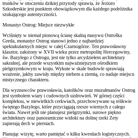
trunków w otoczeniu dzikiej przyrody sprawia, że Jezioro
Szkoderskie jest punktem obowiązkowym dla każdego podróżnika
szukającego autentyczności.
Monastyr Ostrog: Miejsce niezwykłe
Wciśnięty w niemal pionową ścianę skalną masywu Ostroška
Greda, monastyr Ostrog stanowi jedno z najbardziej
spektakularnych miejsc w całej Czarnogórze. Ten prawosławny
klasztor, założony w XVII wieku przez metropolitę Hercegowiny,
św. Bazylego z Ostrogu, jest nie tylko arcydziełem architektury
sakralnej, ale przede wszystkim najważniejszym ośrodkiem
pielgrzymkowym w kraju. Wykute w skale budowle sprawiają
wrażenie, jakby zawisły między niebem a ziemią, co nadaje miejscu
mistycznego charakteru.
Dla wyznawców prawosławia, katolików oraz muzułmanów Ostrog
jest symbolem wiary i cudownych uzdrowień. W górnej części
kompleksu, w niewielkich cerkwiach, przechowywane są relikwie
świętego Bazylego, które przyciągają rzesze wiernych z całego
świata. Nawet jeśli nie planujesz pielgrzymki, surowe piękno
architektury oraz panoramiczne widoki na dolinę rzeki Zety
zapierają dech w piersiach.
Planując wizytę, warto pamiętać o kilku kwestiach logistycznych.