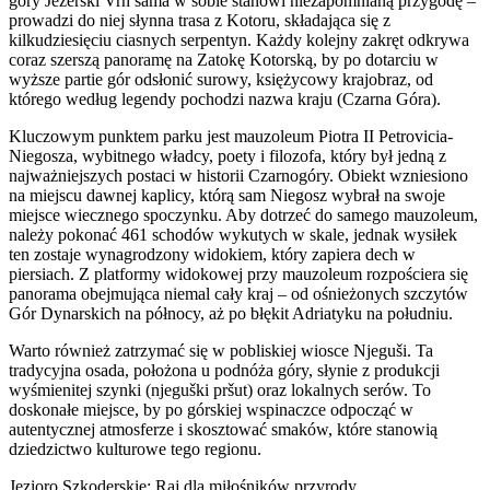
góry Jezerski Vrh sama w sobie stanowi niezapomnianą przygodę –
prowadzi do niej słynna trasa z Kotoru, składająca się z
kilkudziesięciu ciasnych serpentyn. Każdy kolejny zakręt odkrywa
coraz szerszą panoramę na Zatokę Kotorską, by po dotarciu w
wyższe partie gór odsłonić surowy, księżycowy krajobraz, od
którego według legendy pochodzi nazwa kraju (Czarna Góra).
Kluczowym punktem parku jest mauzoleum Piotra II Petrovicia-
Niegosza, wybitnego władcy, poety i filozofa, który był jedną z
najważniejszych postaci w historii Czarnogóry. Obiekt wzniesiono
na miejscu dawnej kaplicy, którą sam Niegosz wybrał na swoje
miejsce wiecznego spoczynku. Aby dotrzeć do samego mauzoleum,
należy pokonać 461 schodów wykutych w skale, jednak wysiłek
ten zostaje wynagrodzony widokiem, który zapiera dech w
piersiach. Z platformy widokowej przy mauzoleum rozpościera się
panorama obejmująca niemal cały kraj – od ośnieżonych szczytów
Gór Dynarskich na północy, aż po błękit Adriatyku na południu.
Warto również zatrzymać się w pobliskiej wiosce Njeguši. Ta
tradycyjna osada, położona u podnóża góry, słynie z produkcji
wyśmienitej szynki (njeguški pršut) oraz lokalnych serów. To
doskonałe miejsce, by po górskiej wspinaczce odpocząć w
autentycznej atmosferze i skosztować smaków, które stanowią
dziedzictwo kulturowe tego regionu.
Jezioro Szkoderskie: Raj dla miłośników przyrody