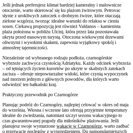
Jeśli jednak preferujesz klimat bardziej kameralny i malownicze
otoczenie, warto skierować się ku plażom żwirowym. Petrovac
słynie z urokliwych zatoczek o drobnym żwirze, które otaczają
zielone wzgórza, tworząc idealne warunki do relaksu w cieniu
sosen. Ciekawą propozycją jest również Valdanos – kamienista
plaża położona w pobliżu Ulcinj, która przez lata pozostawała
ukryta przed masowym turystą. Otoczona wiekowymi drzewami
oliwnymi i wysokimi skałami, zapewnia wyjątkowy spokój i
atmosferę tajemniczości.
Niezależnie od wybranego rodzaju podłoża, czarnogórskie
wybrzeże zachwyca czystością Adriatyku. Każdy odcinek wybrzeża
– od tętniących życiem kurortów po ukryte w skalistych zatokach
zacisza – oferuje niepowtarzalne widoki, które czynią wypoczynek
nad morzem jednym z głównych powodów, dla których warto
odwiedzić ten bałkański kraj.
Praktyczny przewodnik po Czarnogórze
Planując podróż do Czarnogóry, najlepiej celować w okres od maja
do września. Wiosna i wczesne lato oferują przyjemne temperatury
idealne do zwiedzania, natomiast szczyt sezonu wakacyjnego to
czas gwarantowanej pogody dla miłośników plażowania. Jeśli
planujesz swoje wymarzone
wakacje w Czarnogórze
, warto zadbać
o rezerwację noclegów z wyprzedzeniem. Do najpopularniejszych