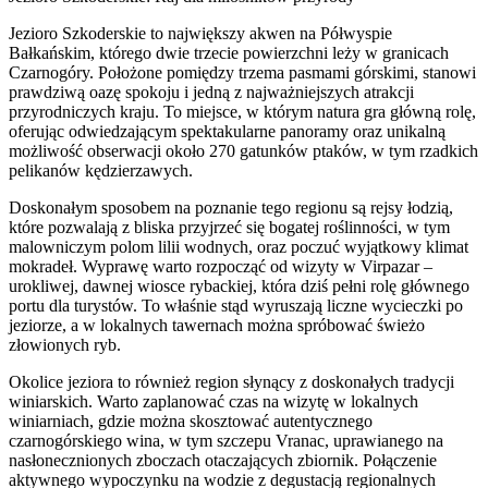
Jezioro Szkoderskie to największy akwen na Półwyspie
Bałkańskim, którego dwie trzecie powierzchni leży w granicach
Czarnogóry. Położone pomiędzy trzema pasmami górskimi, stanowi
prawdziwą oazę spokoju i jedną z najważniejszych atrakcji
przyrodniczych kraju. To miejsce, w którym natura gra główną rolę,
oferując odwiedzającym spektakularne panoramy oraz unikalną
możliwość obserwacji około 270 gatunków ptaków, w tym rzadkich
pelikanów kędzierzawych.
Doskonałym sposobem na poznanie tego regionu są rejsy łodzią,
które pozwalają z bliska przyjrzeć się bogatej roślinności, w tym
malowniczym polom lilii wodnych, oraz poczuć wyjątkowy klimat
mokradeł. Wyprawę warto rozpocząć od wizyty w Virpazar –
urokliwej, dawnej wiosce rybackiej, która dziś pełni rolę głównego
portu dla turystów. To właśnie stąd wyruszają liczne wycieczki po
jeziorze, a w lokalnych tawernach można spróbować świeżo
złowionych ryb.
Okolice jeziora to również region słynący z doskonałych tradycji
winiarskich. Warto zaplanować czas na wizytę w lokalnych
winiarniach, gdzie można skosztować autentycznego
czarnogórskiego wina, w tym szczepu Vranac, uprawianego na
nasłonecznionych zboczach otaczających zbiornik. Połączenie
aktywnego wypoczynku na wodzie z degustacją regionalnych