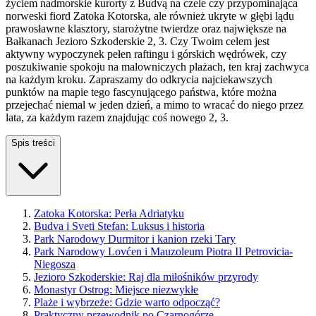
życiem nadmorskie kurorty z Budvą na czele czy przypominająca
norweski fiord Zatoka Kotorska, ale również ukryte w głębi lądu
prawosławne klasztory, starożytne twierdze oraz największe na
Bałkanach Jezioro Szkoderskie 2, 3. Czy Twoim celem jest
aktywny wypoczynek pełen raftingu i górskich wędrówek, czy
poszukiwanie spokoju na malowniczych plażach, ten kraj zachwyca
na każdym kroku. Zapraszamy do odkrycia najciekawszych
punktów na mapie tego fascynującego państwa, które można
przejechać niemal w jeden dzień, a mimo to wracać do niego przez
lata, za każdym razem znajdując coś nowego 2, 3.
Spis treści
Zatoka Kotorska: Perła Adriatyku
Budva i Sveti Stefan: Luksus i historia
Park Narodowy Durmitor i kanion rzeki Tary
Park Narodowy Lovćen i Mauzoleum Piotra II Petrovicia-
Niegosza
Jezioro Szkoderskie: Raj dla miłośników przyrody
Monastyr Ostrog: Miejsce niezwykłe
Plaże i wybrzeże: Gdzie warto odpocząć?
Praktyczny przewodnik po Czarnogórze