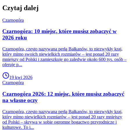
Czytaj dalej
Czarnogóra
Czarnogóra: 10 miejsc, które musisz zobaczyć w
2026 roku
Czarnogóra, często nazywana perłą Bałkanów, to niezwykły kraj,
który mimo swoich niewielkich rozmiarów – jest ponad 20 razy
mniejszy od Polski i zamieszkuje go zaledwie około 600 tys. osób –
oferuje p...
19 kwi 2026
Czarnogóra
Czarnogóra 2026: 12 miejsc, które musisz zobaczyć
na własne oczy
Czarnogóra, często nazywana perłą Bałkanów, to niezwykły kraj,
który mimo niewielkich rozmiarów – jest ponad 20 razy mniejszy
od Polski – skrywa w sobie ogromne bogactwo przyrodnicze i
kulturowe. To i...