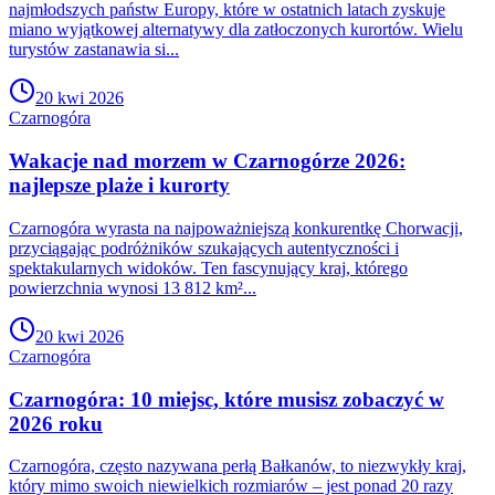
najmłodszych państw Europy, które w ostatnich latach zyskuje
miano wyjątkowej alternatywy dla zatłoczonych kurortów. Wielu
turystów zastanawia si...
20 kwi 2026
Czarnogóra
Wakacje nad morzem w Czarnogórze 2026:
najlepsze plaże i kurorty
Czarnogóra wyrasta na najpoważniejszą konkurentkę Chorwacji,
przyciągając podróżników szukających autentyczności i
spektakularnych widoków. Ten fascynujący kraj, którego
powierzchnia wynosi 13 812 km²...
20 kwi 2026
Czarnogóra
Czarnogóra: 10 miejsc, które musisz zobaczyć w
2026 roku
Czarnogóra, często nazywana perłą Bałkanów, to niezwykły kraj,
który mimo swoich niewielkich rozmiarów – jest ponad 20 razy