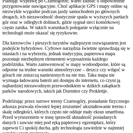
Planując wyprawę po Czarnogórze, warto zadbać o odpowiednie
przygotowanie nawigacyjne. Choć aplikacje GPS i mapy online są
niezwykle wygodne podczas jazdy samochodem po głównych
drogach, ich niezawodność drastycznie spada w wyższych partiach
gór oraz w odległych dolinach, gdzie sygnał sieci komórkowej
często zanika. W takich warunkach poleganie wyłącznie na
technologii może okazać się ryzykowne.
Dla kierowców i pieszych turystów najlepszym rozwiązaniem jest
podejście hybrydowe. Cyfrowe narzędzia świetnie sprawdzają się w
miastach i na wybrzeżu, jednak tradycyjna, papierowa mapa
pozostaje niezbędnym elementem wyposażenia każdego
podróżnika. Warto zainwestować w mapy wodoodporne, które są
odporne na trudne warunki atmosferyczne – deszcz czy wilgoć w
górach nie zniszczą naniesionych na nie tras. Taka mapa nie
wymaga ładowania baterii ani dostępu do internetu, co czyni ją
najbardziej niezawodnym przewodnikiem w dzikich zakątkach
parków narodowych, takich jak Durmitor czy Prokletije.
Podróżując przez surowe tereny Czarnogóry, posiadanie fizycznego
arkusza pozwala również lepiej zrozumieć ukształtowanie terenu i
skalę odległości, których często nie oddaje mały ekran smartfona.
Przed wyruszeniem w trasę sprawdź aktualność posiadanych
danych i zawsze miej pod ręką papierowy egzemplarz, który
zapewni Ci spokój ducha, gdy technologia zawiedzie w najmniej