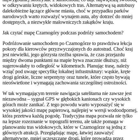
w odkrywaniu krętych, widokowych tras. Alternatywą są autobusy
dalekobieżne łączące główne miasta, choć w przypadku parków
narodowych warto rozważyć wynajem auta, aby dotrzeć do mniej
dostępnych, a niezwykle malowniczych zakątków kraju.
Jak czytać mapę Czarnogóry podczas podróży samochodem?
Podróżowanie samochodem po Czarnogórze to prawdziwa lekcja
pokory dla kierowców przyzwyczajonych do autostrad. Choć kraj
jest niewielki, jego górzysta rzeźba sprawia, że czas przejazdu
między dwoma punktami na mapie bywa znacznie dłuższy, niż
sugerowałaby to odległość w kilometrach. Planując trasę, należy
wziąć pod uwagę specyfikę lokalnej infrastruktury: wąskie, kręte
drogi górskie, liczne serpentyny oraz tunele, które często bywają
nieoświetlone i wymagają zachowania szczególnej ostrożności.
W tak wymagającym terenie nawigacja satelitarna nie zawsze jest
niezawodna – sygnał GPS w głębokich kanionach czy wysokich
górach może zanikać. Z tego powodu warto wyposażyć się w
wysokiej jakości mapę papierową, najlepiej w wersji wodoodpornej,
która przetrwa każdą pogodę. Tradycyjna mapa pozwala nie tylko
na lepsze rozeznanie w topografii terenu, ale także pomaga w
planowaniu tras widokowych, które w Czarnogórze są jedną z
głównych atrakcji. Przeglądając mapę, łatwiej zauważyć
alternatywne, mniej uczęszczane drogi, które prowadzą przez