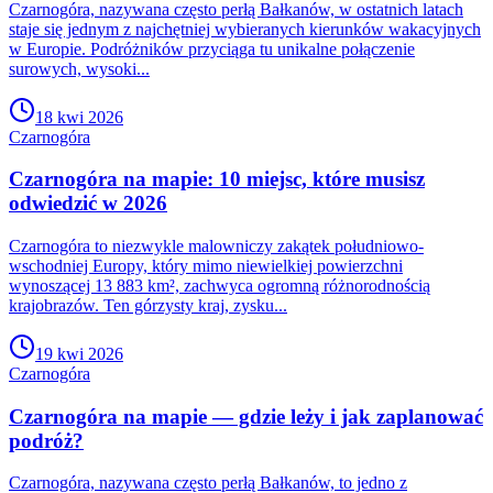
Czarnogóra, nazywana często perłą Bałkanów, w ostatnich latach
staje się jednym z najchętniej wybieranych kierunków wakacyjnych
w Europie. Podróżników przyciąga tu unikalne połączenie
surowych, wysoki...
18 kwi 2026
Czarnogóra
Czarnogóra na mapie: 10 miejsc, które musisz
odwiedzić w 2026
Czarnogóra to niezwykle malowniczy zakątek południowo-
wschodniej Europy, który mimo niewielkiej powierzchni
wynoszącej 13 883 km², zachwyca ogromną różnorodnością
krajobrazów. Ten górzysty kraj, zysku...
19 kwi 2026
Czarnogóra
Czarnogóra na mapie — gdzie leży i jak zaplanować
podróż?
Czarnogóra, nazywana często perłą Bałkanów, to jedno z