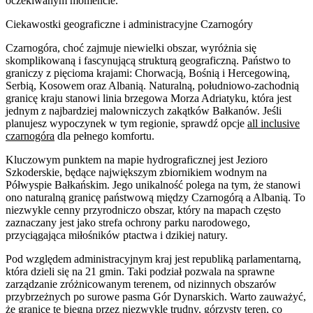
oczekiwanym momencie.
Ciekawostki geograficzne i administracyjne Czarnogóry
Czarnogóra, choć zajmuje niewielki obszar, wyróżnia się
skomplikowaną i fascynującą strukturą geograficzną. Państwo to
graniczy z pięcioma krajami: Chorwacją, Bośnią i Hercegowiną,
Serbią, Kosowem oraz Albanią. Naturalną, południowo-zachodnią
granicę kraju stanowi linia brzegowa Morza Adriatyku, która jest
jednym z najbardziej malowniczych zakątków Bałkanów. Jeśli
planujesz wypoczynek w tym regionie, sprawdź opcje
all inclusive
czarnogóra
dla pełnego komfortu.
Kluczowym punktem na mapie hydrograficznej jest Jezioro
Szkoderskie, będące największym zbiornikiem wodnym na
Półwyspie Bałkańskim. Jego unikalność polega na tym, że stanowi
ono naturalną granicę państwową między Czarnogórą a Albanią. To
niezwykle cenny przyrodniczo obszar, który na mapach często
zaznaczany jest jako strefa ochrony parku narodowego,
przyciągająca miłośników ptactwa i dzikiej natury.
Pod względem administracyjnym kraj jest republiką parlamentarną,
która dzieli się na 21 gmin. Taki podział pozwala na sprawne
zarządzanie zróżnicowanym terenem, od nizinnych obszarów
przybrzeżnych po surowe pasma Gór Dynarskich. Warto zauważyć,
że granice te biegną przez niezwykle trudny, górzysty teren, co