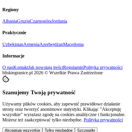
Regiony
Albania
Gruzja
Czarnogóra
Jordania
Praktycznie
Uzbekistan
Armenia
Azerbejdżan
Macedonia
Informacje
O nas
Kontakt
Jak powstają treści
Regulamin
Polityka prywatności
bliskiegranice.pl
2026
©
Wszelkie Prawa Zastrzeżone
Szanujemy Twoją prywatność
Używamy plików cookies, aby zapewnić prawidłowe działanie
strony oraz tworzyć anonimowe statystyki. Klikając "Akceptuję
wszystkie" wyrażasz zgodę na cookies analityczne i funkcjonalne.
Możesz też zaakceptować tylko niezbędne.
Polityka prywatności
Akceptuję wszystkie
Tylko niezbędne
Szczegóły