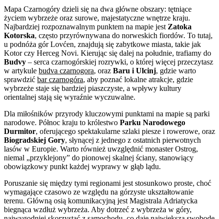
Mapa Czarnogóry dzieli się na dwa główne obszary: tętniące
życiem wybrzeże oraz surowe, majestatyczne wnętrze kraju.
Najbardziej rozpoznawalnym punktem na mapie jest
Zatoka
Kotorska
, często przyrównywana do norweskich fiordów. To tutaj,
u podnóża gór Lovćen, znajdują się zabytkowe miasta, takie jak
Kotor czy Herceg Novi. Kierując się dalej na południe, trafiamy do
Budvy
– serca czarnogórskiej rozrywki, o której więcej przeczytasz
w artykule
budva czarnogora
, oraz
Baru i Ulcinj
, gdzie warto
sprawdzić
bar czarnogóra
, aby poznać lokalne atrakcje, gdzie
wybrzeże staje się bardziej piaszczyste, a wpływy kultury
orientalnej stają się wyraźnie wyczuwalne.
Dla miłośników przyrody kluczowymi punktami na mapie są parki
narodowe. Północ kraju to królestwo
Parku Narodowego
Durmitor
, oferującego spektakularne szlaki piesze i rowerowe, oraz
Biogradskiej Gory
, słynącej z jednego z ostatnich pierwotnych
lasów w Europie. Warto również uwzględnić monaster Ostrog,
niemal „przyklejony” do pionowej skalnej ściany, stanowiący
obowiązkowy punkt każdej wyprawy w głąb lądu.
Poruszanie się między tymi regionami jest stosunkowo proste, choć
wymagające czasowo ze względu na górzyste ukształtowanie
terenu. Główną osią komunikacyjną jest Magistrala Adriatycka
biegnąca wzdłuż wybrzeża. Aby dotrzeć z wybrzeża w góry,
najwygodniej skorzystać z samochodu, co daje największą swobodę