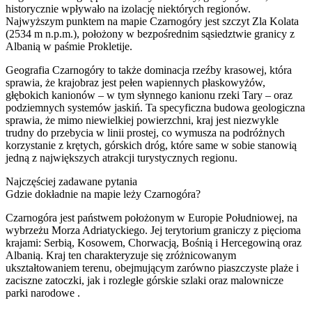
historycznie wpływało na izolację niektórych regionów.
Najwyższym punktem na mapie Czarnogóry jest szczyt Zla Kolata
(2534 m n.p.m.), położony w bezpośrednim sąsiedztwie granicy z
Albanią w paśmie Prokletije.
Geografia Czarnogóry to także dominacja rzeźby krasowej, która
sprawia, że krajobraz jest pełen wapiennych płaskowyżów,
głębokich kanionów – w tym słynnego kanionu rzeki Tary – oraz
podziemnych systemów jaskiń. Ta specyficzna budowa geologiczna
sprawia, że mimo niewielkiej powierzchni, kraj jest niezwykle
trudny do przebycia w linii prostej, co wymusza na podróżnych
korzystanie z krętych, górskich dróg, które same w sobie stanowią
jedną z największych atrakcji turystycznych regionu.
Najczęściej zadawane pytania
Gdzie dokładnie na mapie leży Czarnogóra?
Czarnogóra jest państwem położonym w Europie Południowej, na
wybrzeżu Morza Adriatyckiego. Jej terytorium graniczy z pięcioma
krajami: Serbią, Kosowem, Chorwacją, Bośnią i Hercegowiną oraz
Albanią. Kraj ten charakteryzuje się zróżnicowanym
ukształtowaniem terenu, obejmującym zarówno piaszczyste plaże i
zaciszne zatoczki, jak i rozległe górskie szlaki oraz malownicze
parki narodowe
.