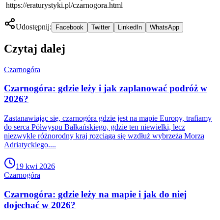
https://eraturystyki.pl/czarnogora.html
Udostępnij:
Facebook
Twitter
LinkedIn
WhatsApp
Czytaj dalej
Czarnogóra
Czarnogóra: gdzie leży i jak zaplanować podróż w
2026?
Zastanawiając się, czarnogóra gdzie jest na mapie Europy, trafiamy
do serca Półwyspu Bałkańskiego, gdzie ten niewielki, lecz
niezwykle różnorodny kraj rozciąga się wzdłuż wybrzeża Morza
Adriatyckiego....
19 kwi 2026
Czarnogóra
Czarnogóra: gdzie leży na mapie i jak do niej
dojechać w 2026?