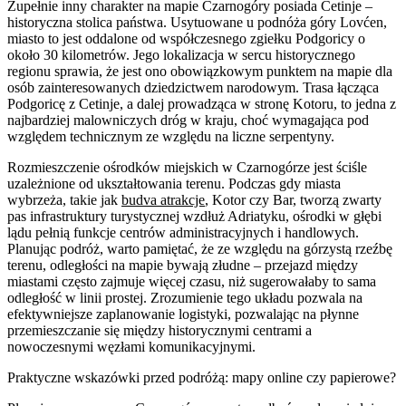
Zupełnie inny charakter na mapie Czarnogóry posiada Cetinje –
historyczna stolica państwa. Usytuowane u podnóża góry Lovćen,
miasto to jest oddalone od współczesnego zgiełku Podgoricy o
około 30 kilometrów. Jego lokalizacja w sercu historycznego
regionu sprawia, że jest ono obowiązkowym punktem na mapie dla
osób zainteresowanych dziedzictwem narodowym. Trasa łącząca
Podgoricę z Cetinje, a dalej prowadząca w stronę Kotoru, to jedna z
najbardziej malowniczych dróg w kraju, choć wymagająca pod
względem technicznym ze względu na liczne serpentyny.
Rozmieszczenie ośrodków miejskich w Czarnogórze jest ściśle
uzależnione od ukształtowania terenu. Podczas gdy miasta
wybrzeża, takie jak
budva atrakcje
, Kotor czy Bar, tworzą zwarty
pas infrastruktury turystycznej wzdłuż Adriatyku, ośrodki w głębi
lądu pełnią funkcje centrów administracyjnych i handlowych.
Planując podróż, warto pamiętać, że ze względu na górzystą rzeźbę
terenu, odległości na mapie bywają złudne – przejazd między
miastami często zajmuje więcej czasu, niż sugerowałaby to sama
odległość w linii prostej. Zrozumienie tego układu pozwala na
efektywniejsze zaplanowanie logistyki, pozwalając na płynne
przemieszczanie się między historycznymi centrami a
nowoczesnymi węzłami komunikacyjnymi.
Praktyczne wskazówki przed podróżą: mapy online czy papierowe?