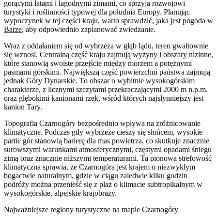
gorącymi latami i łagodnymi zimami, co sprzyja rozwojowi
turystyki i roślinności typowej dla południa Europy. Planując
wypoczynek w tej części kraju, warto sprawdzić, jaka jest
pogoda w
Barze
, aby odpowiednio zaplanować zwiedzanie.
Wraz z oddalaniem się od wybrzeża w głąb lądu, teren gwałtownie
się wznosi. Centralną część kraju zajmują wyżyny i obszary nizinne,
które stanowią swoiste przejście między morzem a potężnymi
pasmami górskimi. Największą część powierzchni państwa zajmują
jednak Góry Dynarskie. To obszar o wybitnie wysokogórskim
charakterze, z licznymi szczytami przekraczającymi 2000 m n.p.m.
oraz głębokimi kanionami rzek, wśród których najsłynniejszy jest
kanion Tary.
Topografia Czarnogóry bezpośrednio wpływa na zróżnicowanie
klimatyczne. Podczas gdy wybrzeże cieszy się słońcem, wysokie
partie gór stanowią barierę dla mas powietrza, co skutkuje znacznie
surowszymi warunkami atmosferycznymi, częstymi opadami śniegu
zimą oraz znacznie niższymi temperaturami. Ta pionowa strefowość
klimatyczna sprawia, że Czarnogóra jest krajem o niezwykłym
bogactwie naturalnym, gdzie w ciągu zaledwie kilku godzin
podróży można przenieść się z plaż o klimacie subtropikalnym w
wysokogórskie, alpejskie krajobrazy.
Najważniejsze regiony turystyczne na mapie Czarnogóry