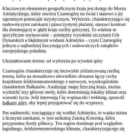
Kluczowym elementem geograficznym kraju jest dostęp do Morza
Adriatyckiego, który otwiera Czarnogórę na świat i stanowi o jej
ogromnym potencjale turystycznym. Wybrzeże, charakteryzujące się
malowniczymi zatokami i piaszczystymi plażami, stanowi kontrast
dla dominującej w głębi kraju rzeźby górzystej. To właśnie to
specyficzne usytuowanie – pomiędzy wysokimi szczytami Gór
Dynarskich a błękitnymi wodami Adriatyku – czyni Czarnogórę
jednym z najbardziej fascynujących i malowniczych zakątków
europejskiego południa.
Ukształtowanie terenu: od wybrzeża po wysokie góry
Czarnogóra charakteryzuje się niezwykle zróżnicowaną rzeźbą
terenu, która na stosunkowo niewielkim obszarze łączy cechy
krajobrazu śródziemnomorskiego z surowym, wysokogórskim
charakterem Bałkanów. Analizując mapę fizyczną kraju, można
wydzielić trzy główne strefy, które determinują lokalny klimat oraz
warunki życia. Jeśli interesują Cię wspinaczki i trekking, sprawdź
bałkany góry
, aby lepiej przygotować się do wyprawy.
Pas nadmorski, rozciągający się wzdłuż Adriatyku, to wąska nizina
z licznymi zatokami, w tym unikalną Zatoką Kotorską, która
przypomina fiordy północy. Ten region dominuje pod względem
łagodnego, śródziemnomorskiego klimatu, charakteryzującego się