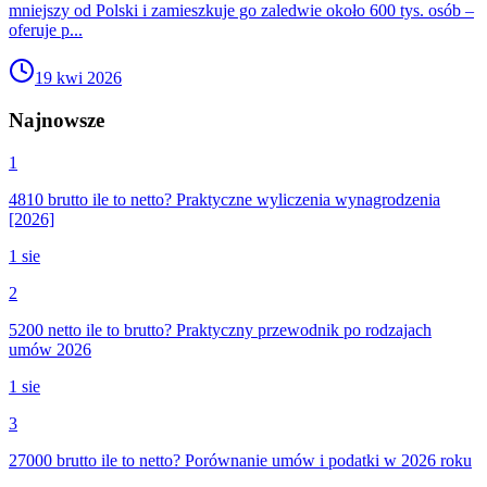
mniejszy od Polski i zamieszkuje go zaledwie około 600 tys. osób –
oferuje p...
19 kwi 2026
Najnowsze
1
4810 brutto ile to netto? Praktyczne wyliczenia wynagrodzenia
[2026]
1 sie
2
5200 netto ile to brutto? Praktyczny przewodnik po rodzajach
umów 2026
1 sie
3
27000 brutto ile to netto? Porównanie umów i podatki w 2026 roku