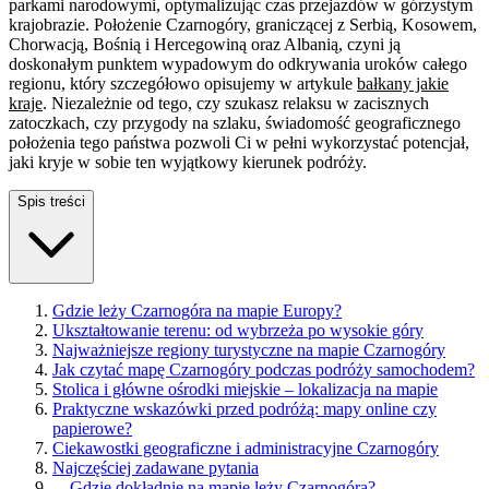
parkami narodowymi, optymalizując czas przejazdów w górzystym
krajobrazie. Położenie Czarnogóry, graniczącej z Serbią, Kosowem,
Chorwacją, Bośnią i Hercegowiną oraz Albanią, czyni ją
doskonałym punktem wypadowym do odkrywania uroków całego
regionu, który szczegółowo opisujemy w artykule
bałkany jakie
kraje
. Niezależnie od tego, czy szukasz relaksu w zacisznych
zatoczkach, czy przygody na szlaku, świadomość geograficznego
położenia tego państwa pozwoli Ci w pełni wykorzystać potencjał,
jaki kryje w sobie ten wyjątkowy kierunek podróży.
Spis treści
Gdzie leży Czarnogóra na mapie Europy?
Ukształtowanie terenu: od wybrzeża po wysokie góry
Najważniejsze regiony turystyczne na mapie Czarnogóry
Jak czytać mapę Czarnogóry podczas podróży samochodem?
Stolica i główne ośrodki miejskie – lokalizacja na mapie
Praktyczne wskazówki przed podróżą: mapy online czy
papierowe?
Ciekawostki geograficzne i administracyjne Czarnogóry
Najczęściej zadawane pytania
—
Gdzie dokładnie na mapie leży Czarnogóra?