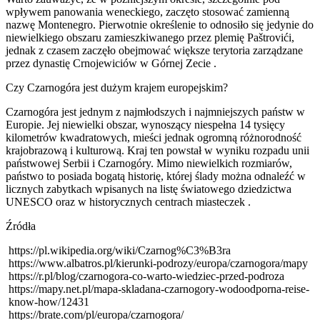
wpływem panowania weneckiego, zaczęto stosować zamienną
nazwę Montenegro. Pierwotnie określenie to odnosiło się jedynie do
niewielkiego obszaru zamieszkiwanego przez plemię Paštrovići,
jednak z czasem zaczęło obejmować większe terytoria zarządzane
przez dynastię Crnojewiciów w Górnej Zecie
.
Czy Czarnogóra jest dużym krajem europejskim?
Czarnogóra jest jednym z najmłodszych i najmniejszych państw w
Europie. Jej niewielki obszar, wynoszący niespełna 14 tysięcy
kilometrów kwadratowych, mieści jednak ogromną różnorodność
krajobrazową i kulturową. Kraj ten powstał w wyniku rozpadu unii
państwowej Serbii i Czarnogóry. Mimo niewielkich rozmiarów,
państwo to posiada bogatą historię, której ślady można odnaleźć w
licznych zabytkach wpisanych na listę światowego dziedzictwa
UNESCO oraz w historycznych centrach miasteczek
.
Źródła
https://pl.wikipedia.org/wiki/Czarnog%C3%B3ra
https://www.albatros.pl/kierunki-podrozy/europa/czarnogora/mapy
https://r.pl/blog/czarnogora-co-warto-wiedziec-przed-podroza
https://mapy.net.pl/mapa-skladana-czarnogory-wodoodporna-reise-
know-how/12431
https://brate.com/pl/europa/czarnogora/