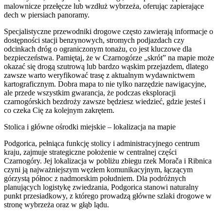
malownicze przełęcze lub wzdłuż wybrzeża, oferując zapierające
dech w piersiach panoramy.
Specjalistyczne przewodniki drogowe często zawierają informacje o
dostępności stacji benzynowych, stromych podjazdach czy
odcinkach dróg o ograniczonym tonażu, co jest kluczowe dla
bezpieczeństwa. Pamiętaj, że w Czarnogórze „skrót” na mapie może
okazać się drogą szutrową lub bardzo wąskim przejazdem, dlatego
zawsze warto weryfikować trasę z aktualnym wydawnictwem
kartograficznym. Dobra mapa to nie tylko narzędzie nawigacyjne,
ale przede wszystkim gwarancja, że podczas eksploracji
czarnogórskich bezdroży zawsze będziesz wiedzieć, gdzie jesteś i
co czeka Cię za kolejnym zakrętem.
Stolica i główne ośrodki miejskie – lokalizacja na mapie
Podgorica, pełniąca funkcję stolicy i administracyjnego centrum
kraju, zajmuje strategiczne położenie w centralnej części
Czarnogóry. Jej lokalizacja w pobliżu zbiegu rzek Morača i Ribnica
czyni ją najważniejszym węzłem komunikacyjnym, łączącym
górzystą północ z nadmorskim południem. Dla podróżnych
planujących logistykę zwiedzania, Podgorica stanowi naturalny
punkt przesiadkowy, z którego prowadzą główne szlaki drogowe w
stronę wybrzeża oraz w głąb lądu.