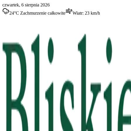
czwartek, 6 sierpnia 2026
24
°C
Zachmurzenie całkowite
Wiatr:
23
km/h