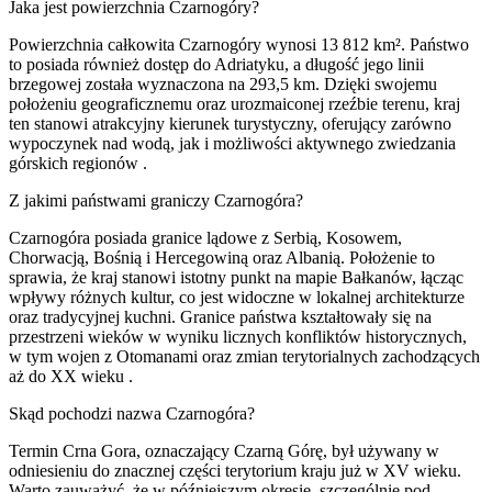
Jaka jest powierzchnia Czarnogóry?
Powierzchnia całkowita Czarnogóry wynosi 13 812 km². Państwo
to posiada również dostęp do Adriatyku, a długość jego linii
brzegowej została wyznaczona na 293,5 km. Dzięki swojemu
położeniu geograficznemu oraz urozmaiconej rzeźbie terenu, kraj
ten stanowi atrakcyjny kierunek turystyczny, oferujący zarówno
wypoczynek nad wodą, jak i możliwości aktywnego zwiedzania
górskich regionów
.
Z jakimi państwami graniczy Czarnogóra?
Czarnogóra posiada granice lądowe z Serbią, Kosowem,
Chorwacją, Bośnią i Hercegowiną oraz Albanią. Położenie to
sprawia, że kraj stanowi istotny punkt na mapie Bałkanów, łącząc
wpływy różnych kultur, co jest widoczne w lokalnej architekturze
oraz tradycyjnej kuchni. Granice państwa kształtowały się na
przestrzeni wieków w wyniku licznych konfliktów historycznych,
w tym wojen z Otomanami oraz zmian terytorialnych zachodzących
aż do XX wieku
.
Skąd pochodzi nazwa Czarnogóra?
Termin Crna Gora, oznaczający Czarną Górę, był używany w
odniesieniu do znacznej części terytorium kraju już w XV wieku.
Warto zauważyć, że w późniejszym okresie, szczególnie pod