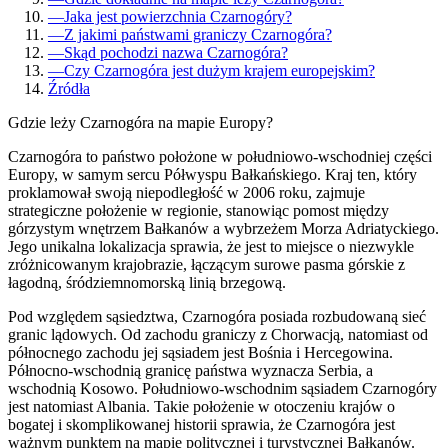
—
Jaka jest powierzchnia Czarnogóry?
—
Z jakimi państwami graniczy Czarnogóra?
—
Skąd pochodzi nazwa Czarnogóra?
—
Czy Czarnogóra jest dużym krajem europejskim?
Źródła
Gdzie leży Czarnogóra na mapie Europy?
Czarnogóra to państwo położone w południowo-wschodniej części
Europy, w samym sercu Półwyspu Bałkańskiego. Kraj ten, który
proklamował swoją niepodległość w 2006 roku, zajmuje
strategiczne położenie w regionie, stanowiąc pomost między
górzystym wnętrzem Bałkanów a wybrzeżem Morza Adriatyckiego.
Jego unikalna lokalizacja sprawia, że jest to miejsce o niezwykle
zróżnicowanym krajobrazie, łączącym surowe pasma górskie z
łagodną, śródziemnomorską linią brzegową.
Pod względem sąsiedztwa, Czarnogóra posiada rozbudowaną sieć
granic lądowych. Od zachodu graniczy z Chorwacją, natomiast od
północnego zachodu jej sąsiadem jest Bośnia i Hercegowina.
Północno-wschodnią granicę państwa wyznacza Serbia, a
wschodnią Kosowo. Południowo-wschodnim sąsiadem Czarnogóry
jest natomiast Albania. Takie położenie w otoczeniu krajów o
bogatej i skomplikowanej historii sprawia, że Czarnogóra jest
ważnym punktem na mapie politycznej i turystycznej Bałkanów.