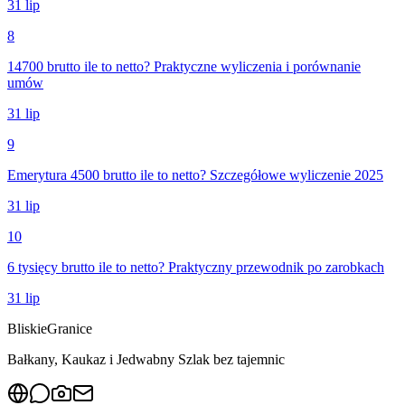
31 lip
8
14700 brutto ile to netto? Praktyczne wyliczenia i porównanie
umów
31 lip
9
Emerytura 4500 brutto ile to netto? Szczegółowe wyliczenie 2025
31 lip
10
6 tysięcy brutto ile to netto? Praktyczny przewodnik po zarobkach
31 lip
Bliskie
Granice
Bałkany, Kaukaz i Jedwabny Szlak bez tajemnic