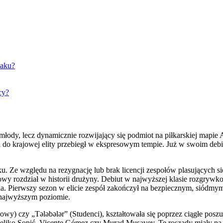
Baku?
cy?
ody, lecz dynamicznie rozwijający się podmiot na piłkarskiej mapie A
nia do krajowej elity przebiegł w ekspresowym tempie. Już w swoim de
 Ze względu na rezygnację lub brak licencji zespołów plasujących si
wy rozdział w historii drużyny. Debiut w najwyższej klasie rozgrywko
Pierwszy sezon w elicie zespół zakończył na bezpiecznym, siódmym mie
 najwyższym poziomie.
) czy „Tələbələr” (Studenci), kształtowała się poprzez ciągłe poszuki
eljko Sopić, Vicente Gómez czy Murad Musayev. Te roszady miały na ce