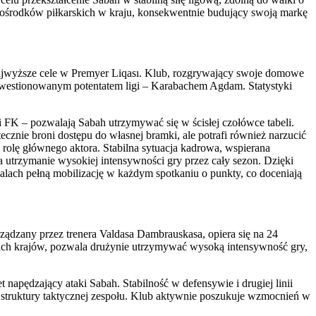
h ośrodków piłkarskich w kraju, konsekwentnie budujący swoją markę
o najwyższe cele w Premyer Liqası. Klub, rozgrywający swoje domowe
kwestionowanym potentatem ligi – Karabachem Agdam. Statystyki
FK – pozwalają Sabah utrzymywać się w ścisłej czołówce tabeli.
znie broni dostępu do własnej bramki, ale potrafi również narzucić
a rolę głównego aktora. Stabilna sytuacja kadrowa, wspierana
utrzymanie wysokiej intensywności gry przez cały sezon. Dzięki
walach pełną mobilizację w każdym spotkaniu o punkty, co doceniają
ządzany przez trenera Valdasa Dambrauskasa, opiera się na 24
ich krajów, pozwala drużynie utrzymywać wysoką intensywność gry,
napędzający ataki Sabah. Stabilność w defensywie i drugiej linii
a struktury taktycznej zespołu. Klub aktywnie poszukuje wzmocnień w