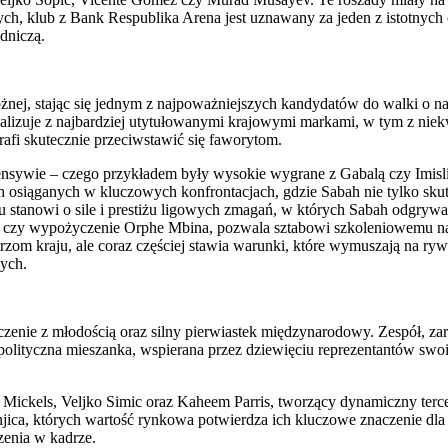
wych, klub z Bank Respublika Arena jest uznawany za jeden z istotnyc
dniczą.
 nożnej, stając się jednym z najpoważniejszych kandydatów do walki 
lizuje z najbardziej utytułowanymi krajowymi markami, w tym z nie
rafi skutecznie przeciwstawić się faworytom.
ywie – czego przykładem były wysokie wygrane z Gabalą czy Imisli 
siąganych w kluczowych konfrontacjach, gdzie Sabah nie tylko skutec
aku stanowi o sile i prestiżu ligowych zmagań, w których Sabah odgryw
va czy wypożyczenie Orphe Mbina, pozwala sztabowi szkoleniowemu na 
trzom kraju, ale coraz częściej stawia warunki, które wymuszają na ry
ych.
enie z młodością oraz silny pierwiastek międzynarodowy. Zespół, zar
olityczna mieszanka, wspierana przez dziewięciu reprezentantów swo
ickels, Veljko Simic oraz Kaheem Parris, tworzący dynamiczny tercet 
njica, których wartość rynkowa potwierdza ich kluczowe znaczenie dl
zenia w kadrze.