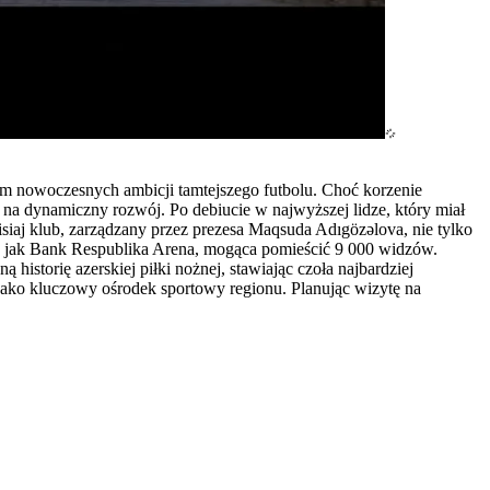
olem nowoczesnych ambicji tamtejszego futbolu. Choć korzenie
ło na dynamiczny rozwój. Po debiucie w najwyższej lidze, który miał
isiaj klub, zarządzany przez prezesa Maqsuda Adıgözəlova, nie tylko
kiej jak Bank Respublika Arena, mogąca pomieścić 9 000 widzów.
historię azerskiej piłki nożnej, stawiając czoła najbardziej
ako kluczowy ośrodek sportowy regionu. Planując wizytę na