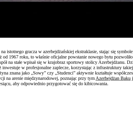
na istotnego gracza w azerbejdżańskiej ekstraklasie, stając się symb
n już od 1967 roku, to właśnie oficjalne powstanie nowego bytu pozwoli
ół na stałe wpisał się w krajobraz sportowy stolicy Azerbejdżanu. Dz
ż inwestuje w profesjonalne zaplecze, korzystając z infrastruktury ta
żyna znana jako „Sowy” czy „Studenci” aktywnie kształtuje współczesną 
cji na arenie międzynarodowej, poznając przy tym
Azerbejdżan Baku
j
iącu, aby odpowiednio przygotować się do kibicowania.