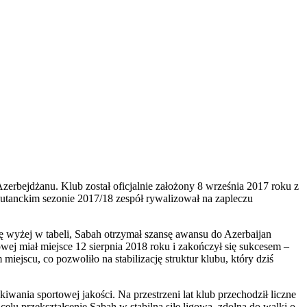
zerbejdżanu. Klub został oficjalnie założony 8 września 2017 roku z
biutanckim sezonie 2017/18 zespół rywalizował na zapleczu
ę wyżej w tabeli, Sabah otrzymał szansę awansu do Azerbaijan
wej miał miejsce 12 sierpnia 2018 roku i zakończył się sukcesem –
jscu, co pozwoliło na stabilizację struktur klubu, który dziś
wania sportowej jakości. Na przestrzeni lat klub przechodził liczne
lu przekształcenie Sabah w stabilną siłę ligową, zdolną do walki o