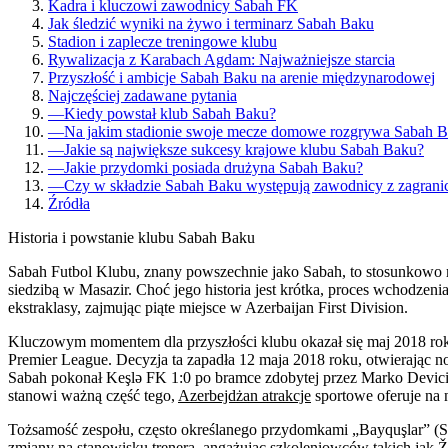
Kadra i kluczowi zawodnicy Sabah FK
Jak śledzić wyniki na żywo i terminarz Sabah Baku
Stadion i zaplecze treningowe klubu
Rywalizacja z Karabach Agdam: Najważniejsze starcia
Przyszłość i ambicje Sabah Baku na arenie międzynarodowej
Najczęściej zadawane pytania
—
Kiedy powstał klub Sabah Baku?
—
Na jakim stadionie swoje mecze domowe rozgrywa Sabah 
—
Jakie są największe sukcesy krajowe klubu Sabah Baku?
—
Jakie przydomki posiada drużyna Sabah Baku?
—
Czy w składzie Sabah Baku występują zawodnicy z zagrani
Źródła
Historia i powstanie klubu Sabah Baku
Sabah Futbol Klubu, znany powszechnie jako Sabah, to stosunkowo mł
siedzibą w Masazir. Choć jego historia jest krótka, proces wchodze
ekstraklasy, zajmując piąte miejsce w Azerbaijan First Division.
Kluczowym momentem dla przyszłości klubu okazał się maj 2018 roku.
Premier League. Decyzja ta zapadła 12 maja 2018 roku, otwierając no
Sabah pokonał Keşlə FK 1:0 po bramce zdobytej przez Marko Devicia. 
stanowi ważną część tego,
Azerbejdżan atrakcje
sportowe oferuje na
Tożsamość zespołu, często określanego przydomkami „Bayquşlar” (Sowy
zmiany na stanowisku trenera, angażując szkoleniowców takich jak Ž