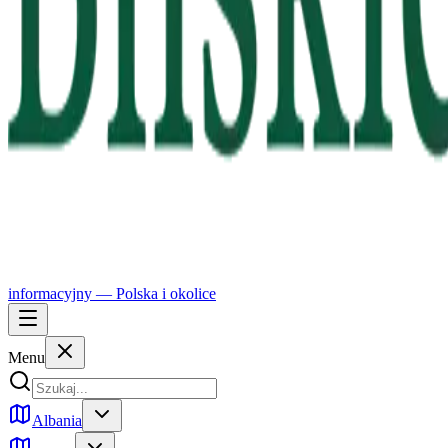
informacyjny —
Polska
i okolice
Menu
Albania