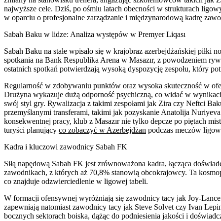
najwyższe cele. Dziś, po ośmiu latach obecności w strukturach ligo
w oparciu o profesjonalne zarządzanie i międzynarodową kadrę zawo
Sabah Baku w lidze: Analiza występów w Premyer Liqası
Sabah Baku na stałe wpisało się w krajobraz azerbejdżańskiej piłki
spotkania na Bank Respublika Arena w Masazır, z powodzeniem rywa
ostatnich spotkań potwierdzają wysoką dyspozycję zespołu, który pot
Regularność w zdobywaniu punktów oraz wysoka skuteczność w ofens
Drużyna wykazuje dużą odporność psychiczną, co widać w wynikach o
swój styl gry. Rywalizacja z takimi zespołami jak Zira czy Neftci B
przemyślanymi transferami, takimi jak pozyskanie Anatolija Nuriye
konsekwentnej pracy, klub z Masazır nie tylko depcze po piętach mis
turyści planujący
co zobaczyć w Azerbejdżan
podczas meczów ligow
Kadra i kluczowi zawodnicy Sabah FK
Siłą napędową Sabah FK jest zrównoważona kadra, łącząca doświadcz
zawodnikach, z których aż 70,8% stanowią obcokrajowcy. Ta kosmop
co znajduje odzwierciedlenie w ligowej tabeli.
W formacji ofensywnej wyróżniają się zawodnicy tacy jak Joy-Lance M
zapewniają natomiast zawodnicy tacy jak Steve Solvet czy Ivan Lepi
bocznych sektorach boiska, dążąc do podniesienia jakości i doświadc