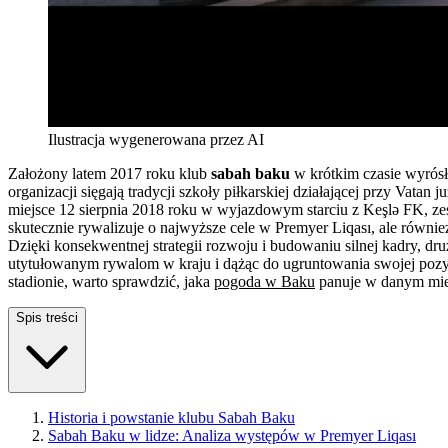
Ilustracja wygenerowana przez AI
Założony latem 2017 roku klub
sabah baku
w krótkim czasie wyrósł 
organizacji sięgają tradycji szkoły piłkarskiej działającej przy Vata
miejsce 12 sierpnia 2018 roku w wyjazdowym starciu z Keşlə FK, zesp
skutecznie rywalizuje o najwyższe cele w Premyer Liqası, ale równie
Dzięki konsekwentnej strategii rozwoju i budowaniu silnej kadry, dru
utytułowanym rywalom w kraju i dążąc do ugruntowania swojej pozy
stadionie, warto sprawdzić, jaka
pogoda w Baku
panuje w danym mies
Spis treści
Historia i powstanie klubu Sabah Baku
Sabah Baku w lidze: Analiza występów w Premyer Liqası