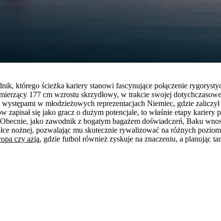
nik, którego ścieżka kariery stanowi fascynujące połączenie rygory
mierzący 177 cm wzrostu skrzydłowy, w trakcie swojej dotychczasowe
ty występami w młodzieżowych reprezentacjach Niemiec, gdzie zaliczył
 zapisał się jako gracz o dużym potencjale, to właśnie etapy karier
a. Obecnie, jako zawodnik z bogatym bagażem doświadczeń, Baku wnosi
łce nożnej, pozwalając mu skutecznie rywalizować na różnych poziom
ropa czy azja
, gdzie futbol również zyskuje na znaczeniu, a planując 