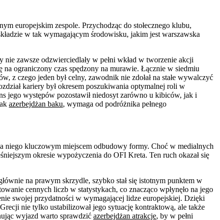
nym europejskim zespole. Przychodząc do stołecznego klubu,
kładzie w tak wymagającym środowisku, jakim jest warszawska
y nie zawsze odzwierciedlały w pełni wkład w tworzenie akcji
ię na ograniczony czas spędzony na murawie. Łącznie w siedmiu
łów, z czego jeden był celny, zawodnik nie zdołał na stałe wywalczyć
ozdział kariery był okresem poszukiwania optymalnej roli w
ns jego występów pozostawił niedosyt zarówno u kibiców, jak i
jak
azerbejdżan baku
, wymaga od podróżnika pełnego
ię dla niego kluczowym miejscem odbudowy formy. Choć w medialnych
ześniejszym okresie wypożyczenia do OFI Kreta. Ten ruch okazał się
łównie na prawym skrzydle, szybko stał się istotnym punktem w
owanie cennych liczb w statystykach, co znacząco wpłynęło na jego
ie swojej przydatności w wymagającej lidze europejskiej. Dzięki
ecji nie tylko ustabilizował jego sytuację kontraktową, ale także
anując wyjazd warto sprawdzić
azerbejdżan atrakcje
, by w pełni