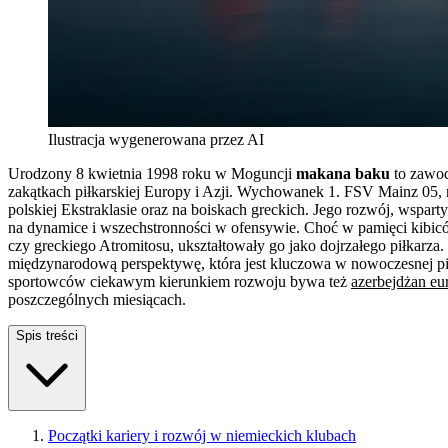
Ilustracja wygenerowana przez AI
Urodzony 8 kwietnia 1998 roku w Moguncji
makana baku
to zawod
zakątkach piłkarskiej Europy i Azji. Wychowanek 1. FSV Mainz 05, 
polskiej Ekstraklasie oraz na boiskach greckich. Jego rozwój, wspar
na dynamice i wszechstronności w ofensywie. Choć w pamięci kibiców
czy greckiego Atromitosu, ukształtowały go jako dojrzałego piłkarz
międzynarodową perspektywę, która jest kluczowa w nowoczesnej pi
sportowców ciekawym kierunkiem rozwoju bywa też
azerbejdżan eu
poszczególnych miesiącach.
Spis treści
Początki kariery i rozwój w niemieckich klubach