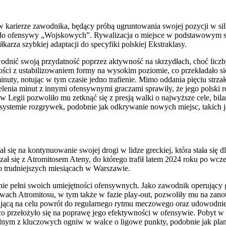
 karierze zawodnika, będący próbą ugruntowania swojej pozycji w sil
ą do ofensywy „Wojskowych”. Rywalizacja o miejsce w podstawowym s
rza szybkiej adaptacji do specyfiki polskiej Ekstraklasy.
odnić swoją przydatność poprzez aktywność na skrzydłach, choć liczb
ści z ustabilizowaniem formy na wysokim poziomie, co przekładało s
nuty, notując w tym czasie jedno trafienie. Mimo oddania pięciu strza
lenia minut z innymi ofensywnymi graczami sprawiły, że jego polski r
 Legii pozwoliło mu zetknąć się z presją walki o najwyższe cele, bila
 systemie rozgrywek, podobnie jak odkrywanie nowych miejsc, takich 
ł się na kontynuowanie swojej drogi w lidze greckiej, która stała s
ązał się z Atromitosem Ateny, do którego trafił latem 2024 roku po wc
 po trudniejszych miesiącach w Warszawie.
ie pełni swoich umiejętności ofensywnych. Jako zawodnik operujący g
ach Atromitosu, w tym także w fazie play-out, pozwoliły mu na zanot
ającą na celu powrót do regularnego rytmu meczowego oraz udowodnien
o przełożyło się na poprawę jego efektywności w ofensywie. Pobyt w Gr
jednym z kluczowych ogniw w walce o ligowe punkty, podobnie jak pl