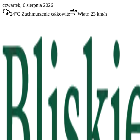
czwartek, 6 sierpnia 2026
24
°C
Zachmurzenie całkowite
Wiatr:
23
km/h