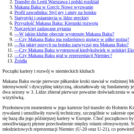
Transfer do Legii Warszawa i polski rozdział
Makana Baku w Grecji: Nowe wyzwanie
Profil zawodnika: Styl gry i atuty na boisku
Statystyki i osiągnięcia w lidze greckiej
Przyszłość Makana Baku: Kierunki rozwoju
Najczęściej zadawane pytania
—
W jakim klubie obecnie występuje Makana Baku?
—
Czy Makana Baku ma rodzeństwo grające w piłkę nożną?
—
Na jakiej pozycji na boisku zazwyczaj gra Makana Baku?
—
Czy Makana Baku występował kiedykolwiek w polskiej Ekst
—
Czy Makana Baku grał w reprezentacji Niemiec?
Źródła
Początki kariery i rozwój w niemieckich klubach
Makana Baku swoje pierwsze piłkarskie kroki stawiał w rodzinnej M
intensywność i dyscyplinę taktyczną, ukształtowały się fundament
dwa sezony w 3. Lidze zbierał pierwsze poważne doświadczenia w sen
wizytówką.
Przełomowym momentem w jego karierze był transfer do Holstein Ki
rywalami i umożliwiły rozwój techniczny, szczególnie w zakresie op
się bazą dla jego późniejszej kariery w Europie. Choć początkowo 
umożliwiającej płynne przechodzenie między rolami ofensywnymi. S
młodzieżowych reprezentacji Niemiec (U-20 oraz U-21), co potwierdzi