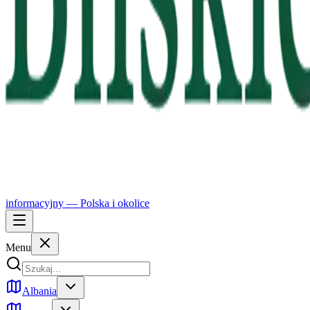
informacyjny —
Polska
i okolice
Menu
Albania