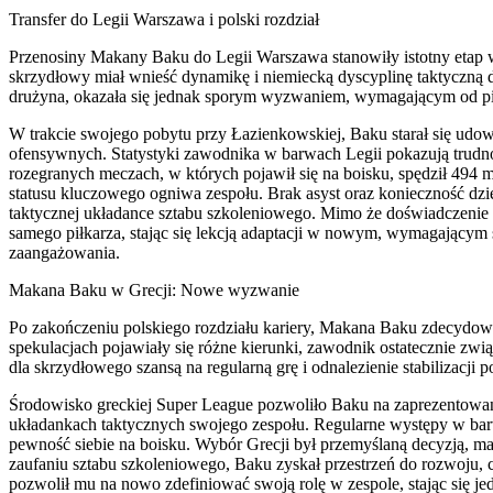
Transfer do Legii Warszawa i polski rozdział
Przenosiny Makany Baku do Legii Warszawa stanowiły istotny etap w
skrzydłowy miał wnieść dynamikę i niemiecką dyscyplinę taktyczn
drużyna, okazała się jednak sporym wyzwaniem, wymagającym od piłka
W trakcie swojego pobytu przy Łazienkowskiej, Baku starał się udow
ofensywnych. Statystyki zawodnika w barwach Legii pokazują trudno
rozegranych meczach, w których pojawił się na boisku, spędził 494 mi
statusu kluczowego ogniwa zespołu. Brak asyst oraz konieczność dzie
taktycznej układance sztabu szkoleniowego. Mimo że doświadczenie w
samego piłkarza, stając się lekcją adaptacji w nowym, wymagającym
zaangażowania.
Makana Baku w Grecji: Nowe wyzwanie
Po zakończeniu polskiego rozdziału kariery, Makana Baku zdecydowa
spekulacjach pojawiały się różne kierunki, zawodnik ostatecznie zwi
dla skrzydłowego szansą na regularną grę i odnalezienie stabilizacji
Środowisko greckiej Super League pozwoliło Baku na zaprezentowan
układankach taktycznych swojego zespołu. Regularne występy w barw
pewność siebie na boisku. Wybór Grecji był przemyślaną decyzją, m
zaufaniu sztabu szkoleniowego, Baku zyskał przestrzeń do rozwoju, c
pozwolił mu na nowo zdefiniować swoją rolę w zespole, stając się 