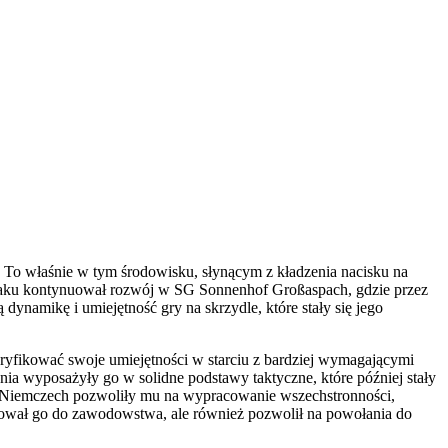
 To właśnie w tym środowisku, słynącym z kładzenia nacisku na
, Baku kontynuował rozwój w SG Sonnenhof Großaspach, gdzie przez
ynamikę i umiejętność gry na skrzydle, które stały się jego
ryfikować swoje umiejętności w starciu z bardziej wymagającymi
nia wyposażyły go w solidne podstawy taktyczne, które później stały
e w Niemczech pozwoliły mu na wypracowanie wszechstronności,
tował go do zawodowstwa, ale również pozwolił na powołania do