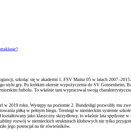
raklasie?
oguncji, szkoląc się w akademii 1. FSV Mainz 05 w latach 2007–2015.
y jego stylu gry. Po krótkim okresie wypożyczenia do SV Gonsenheim
iorskim futbolu. To właśnie tam wypracował swoją charakterystyczną d
el w 2019 roku. Występy na poziomie 2. Bundesligi pozwoliły mu zwe
erowania piłką w pełnym biegu. Treningi w niemieckim systemie szkole
był kształtowany jako klasyczny skrzydłowy, to właśnie lata spędzon
tabilny rozwój w niemieckich strukturach klubowych nie tylko przygo
ło jego potencjał na tle rówieśników.