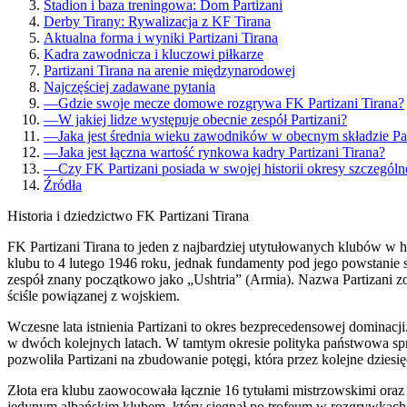
Stadion i baza treningowa: Dom Partizani
Derby Tirany: Rywalizacja z KF Tirana
Aktualna forma i wyniki Partizani Tirana
Kadra zawodnicza i kluczowi piłkarze
Partizani Tirana na arenie międzynarodowej
Najczęściej zadawane pytania
—
Gdzie swoje mecze domowe rozgrywa FK Partizani Tirana?
—
W jakiej lidze występuje obecnie zespół Partizani?
—
Jaka jest średnia wieku zawodników w obecnym składzie Par
—
Jaka jest łączna wartość rynkowa kadry Partizani Tirana?
—
Czy FK Partizani posiada w swojej historii okresy szczególn
Źródła
Historia i dziedzictwo FK Partizani Tirana
FK Partizani Tirana to jeden z najbardziej utytułowanych klubów w his
klubu to 4 lutego 1946 roku, jednak fundamenty pod jego powstanie s
zespół znany początkowo jako „Ushtria” (Armia). Nazwa Partizani zo
ściśle powiązanej z wojskiem.
Wczesne lata istnienia Partizani to okres bezprecedensowej dominacj
w dwóch kolejnych latach. W tamtym okresie polityka państwowa sp
pozwoliła Partizani na zbudowanie potęgi, która przez kolejne dziesię
Złota era klubu zaowocowała łącznie 16 tytułami mistrzowskimi oraz 
jedynym albańskim klubem, który sięgnął po trofeum w rozgrywkac