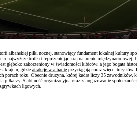
torii albańskiej piłki nożnej, stanowiący fundament lokalnej kultury
cząc o najwyższe trofea i reprezentując kraj na arenie międzynarodo
t głęboko zakorzeniony w świadomości kibiców, a jego bogata historia
est krajem, gdzie
atrakcje w albanie
przyciągają coraz więcej turystów.
h porach roku. Obecnie drużyna, której kadra liczy 35 zawodników, k
nia piłkarzy. Stabilność organizacyjna oraz zaangażowanie społecznośc
ozgrywkach ligowych.