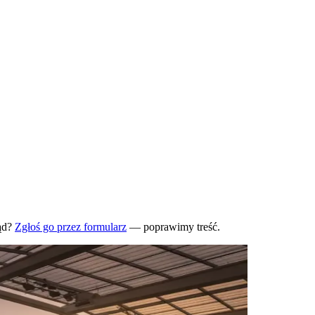
ąd?
Zgłoś go przez formularz
— poprawimy treść.