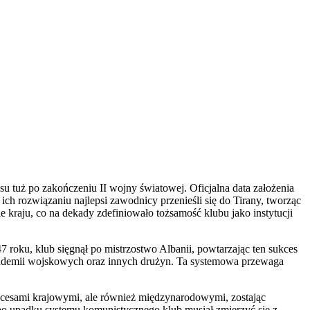
esu tuż po zakończeniu II wojny światowej. Oficjalna data założenia
ch rozwiązaniu najlepsi zawodnicy przenieśli się do Tirany, tworząc
kraju, co na dekady zdefiniowało tożsamość klubu jako instytucji
 roku, klub sięgnął po mistrzostwo Albanii, powtarzając ten sukces
akademii wojskowych oraz innych drużyn. Ta systemowa przewaga
 sukcesami krajowymi, ale również międzynarodowymi, zostając
o upadku systemu komunistycznego klub musiał zmierzyć się z