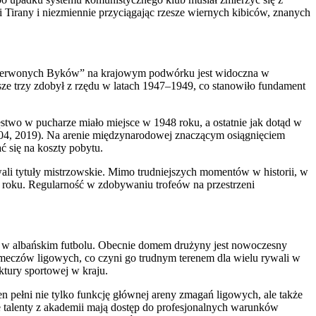
 Tirany i niezmiennie przyciągając rzesze wiernych kibiców, znanych
a „Czerwonych Byków” na krajowym podwórku jest widoczna w
wsze trzy zdobył z rzędu w latach 1947–1949, co stanowiło fundament
ęstwo w pucharze miało miejsce w 1948 roku, a ostatnie jak dotąd w
2004, 2019). Na arenie międzynarodowej znaczącym osiągnięciem
ć się na koszty pobytu.
wali tytuły mistrzowskie. Mimo trudniejszych momentów w historii, w
 roku. Regularność w zdobywaniu trofeów na przestrzeni
iły w albańskim futbolu. Obecnie domem drużyny jest nowoczesny
meczów ligowych, co czyni go trudnym terenem dla wielu rywali w
ktury sportowej w kraju.
n pełni nie tylko funkcję głównej areny zmagań ligowych, ale także
talenty z akademii mają dostęp do profesjonalnych warunków