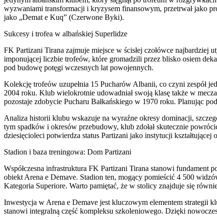
wyzwaniami transformacji i kryzysem finansowym, przetrwał jako pro
jako „Demat e Kuq” (Czerwone Byki).
Sukcesy i trofea w albańskiej Superlidze
FK Partizani Tirana zajmuje miejsce w ścisłej czołówce najbardzie
imponującej liczbie trofeów, które gromadzili przez blisko osiem de
pod budowę potęgi wczesnych lat powojennych.
Kolekcję trofeów uzupełnia 15 Pucharów Albanii, co czyni zespół je
2004 roku. Klub wielokrotnie udowadniał swoją klasę także w meczac
pozostaje zdobycie Pucharu Bałkańskiego w 1970 roku. Planując pod
Analiza historii klubu wskazuje na wyraźne okresy dominacji, szczeg
tym spadków i okresów przebudowy, klub zdołał skutecznie powróci
dziesięcioleci potwierdza status Partizani jako instytucji kształtującej
Stadion i baza treningowa: Dom Partizani
Współczesna infrastruktura FK Partizani Tirana stanowi fundament p
obiekt Arena e Demave. Stadion ten, mogący pomieścić 4 500 widzó
Kategoria Superiore. Warto pamiętać, że w stolicy znajduje się równ
Inwestycja w Arena e Demave jest kluczowym elementem strategii klu
stanowi integralną część kompleksu szkoleniowego. Dzięki nowocze