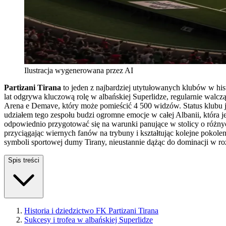
Ilustracja wygenerowana przez AI
Partizani Tirana
to jeden z najbardziej utytułowanych klubów w his
lat odgrywa kluczową rolę w albańskiej Superlidze, regularnie wal
Arena e Demave, który może pomieścić 4 500 widzów. Status klubu jes
udziałem tego zespołu budzi ogromne emocje w całej Albanii, która j
odpowiednio przygotować się na warunki panujące w stolicy o różnyc
przyciągając wiernych fanów na trybuny i kształtując kolejne pokole
symboli sportowej dumy Tirany, nieustannie dążąc do dominacji w r
Spis treści
Historia i dziedzictwo FK Partizani Tirana
Sukcesy i trofea w albańskiej Superlidze