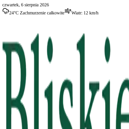
czwartek, 6 sierpnia 2026
24
°C
Zachmurzenie całkowite
Wiatr:
12
km/h