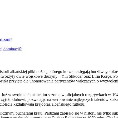
tizani?
ej dominacji?
torii albańskiej piłki nożnej, którego korzenie sięgają burzliwego okr
tworzyły dwie wojskowe drużyny – Ylli Shkodër oraz Liria Korçë. Po i
stała przyjęta dla uhonorowania partyzantów walczących o wyzwolenie 
i. Już w swoim debiutanckim sezonie w oficjalnych rozgrywkach w 1947
rzyjała klubowi, pozwalając na werbowanie najlepszych talentów z 
ciolecia kształtowała krajobraz albańskiego futbolu.
licznymi pucharami kraju. Partizani zapisało się w historii nie tylko
h kontynentalnych, wygrywając Puchar Bałkanów w 1970 roku. Choć p