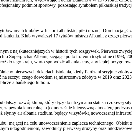
fesjonalny podmiot sportowy, pozostając symbolem piłkarskiej tradycji
j utytułowanych klubów w historii albańskiej piłki nożnej. Dominacj
kad istnienia. Klub wywalczył 17 tytułów mistrza Albanii, z czego pier
dnym z najskuteczniejszych w historii tych rozgrywek. Pierwsze zwyci
h o Superpuchar Albanii, sięgając po to trofeum trzykrotnie (1993, 
róż do tego kraju, warto sprawdzić
albania ceny
, aby lepiej przygotowa
ólnie w pierwszych dekadach istnienia, kiedy Partizani seryjnie zdoby
ć na szczyt, czego dowodem są mistrzostwa zdobyte w 2019 oraz 2023
 oblicze albańskiego futbolu.
od dalszy rozwój klubu, który dąży do utrzymania statusu czołowej s
w, zapewnia kameralną, a jednocześnie intensywną atmosferę podczas 
ież słynny
air albania stadium
, będący wizytówką nowoczesnej infrastru
bu, mającej na celu unowocześnienie zaplecza technicznego. Obiekt te
snym udogodnieniom, zawodnicy pierwszej drużyny oraz młodzieżowe 