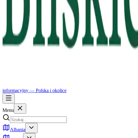
informacyjny —
Polska
i okolice
Menu
Albania