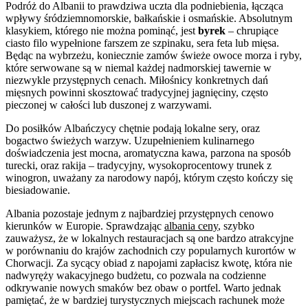
Podróż do Albanii to prawdziwa uczta dla podniebienia, łącząca
wpływy śródziemnomorskie, bałkańskie i osmańskie. Absolutnym
klasykiem, którego nie można pominąć, jest
byrek
– chrupiące
ciasto filo wypełnione farszem ze szpinaku, sera feta lub mięsa.
Będąc na wybrzeżu, koniecznie zamów świeże owoce morza i ryby,
które serwowane są w niemal każdej nadmorskiej tawernie w
niezwykle przystępnych cenach. Miłośnicy konkretnych dań
mięsnych powinni skosztować tradycyjnej jagnięciny, często
pieczonej w całości lub duszonej z warzywami.
Do posiłków Albańczycy chętnie podają lokalne sery, oraz
bogactwo świeżych warzyw. Uzupełnieniem kulinarnego
doświadczenia jest mocna, aromatyczna kawa, parzona na sposób
turecki, oraz rakija – tradycyjny, wysokoprocentowy trunek z
winogron, uważany za narodowy napój, którym często kończy się
biesiadowanie.
Albania pozostaje jednym z najbardziej przystępnych cenowo
kierunków w Europie. Sprawdzając
albania ceny
, szybko
zauważysz, że w lokalnych restauracjach są one bardzo atrakcyjne
w porównaniu do krajów zachodnich czy popularnych kurortów w
Chorwacji. Za sycący obiad z napojami zapłacisz kwotę, która nie
nadwyręży wakacyjnego budżetu, co pozwala na codzienne
odkrywanie nowych smaków bez obaw o portfel. Warto jednak
pamiętać, że w bardziej turystycznych miejscach rachunek może