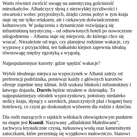
Warto również zwrócić uwagę na autentyczną gościnność
mieszkańców. Albańczycy słyną z niezwykłej życzliwości i
otwartości wobec przyjezdnych, dzięki czemu pobyt w tym kraju
staje się nie tylko relaksem, ale i ciekawym doświadczeniem
kulturowym. W połączeniu z dynamicznie rozwijającą się
infrastrukturą turystyczną – od odnowionych hoteli po nowoczesne
udogodnienia – Albania staje się miejscem, do którego chce się
wracać. Niezależnie od tego, czy planujesz rodzinne wakacje, czy
wyprawę z przyjaciółmi, ten bałkański klejnot zapewnia idealną
równowagę między egzotyką a wygodą.
Najpopularniejsze kurorty: gdzie spędzić wakacje?
Wybór idealnego miejsca na wypoczynek w Albanii zależy od
preferencji podróżnika, ponieważ każdy z głównych kurortów
oferuje zupełnie inny klimat. Jeśli szukasz bliskości infrastruktury i
łatwego dojazdu,
Durrës
będzie strzałem w dziesiątkę. To
najpopularniejszy ośrodek wypoczynkowy, położony niedaleko
stolicy kraju, słynący z szerokich, piaszczystych plaż i bogatej bazy
hotelowej, co czyni go doskonałym wyborem dla rodzin z dziećmi.
Dla osób marzących o rajskich widokach obowiązkowym punktem
na mapie jest
Ksamil
. Nazywany „albańskimi Malediwami”,
zachwyca krystalicznie czystą, turkusową wodą oraz kameralnymi
zatoczkami, które prezentują się wyjątkowo malowniczo. Stanowi