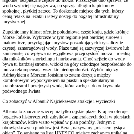
łagodne, bezpieczne zejście do morza. Piaszczyste dno sprawia, że
woda szybciej się nagrzewa, co sprzyja długim kąpielom w
spokojnej, płytkiej zatoce. To doskonałe miejsce dla tych, którzy
cenią relaks na leżaku i łatwy dostęp do bogatej infrastruktury
turystycznej.
Zupełnie inny klimat oferuje południowa część kraju, gdzie króluje
Morze Jońskie. Wybrzeże w tym regionie jest bardziej surowe i
malownicze, przyciągając turystów poszukujących krystalicznie
czystej, szmaragdowej wody. Plaże tutaj są zazwyczaj żwirowe lub
kamieniste, co wpływa na wyjątkową przejrzystość morza – idealną
dla miłośników snorkelingu i nurkowania. Choć zejście do wody
bywa tu bardziej strome, widoki na góry schodzące bezpośrednio do
morza rekompensują wszelkie niedogodności. Wybór między
Adriatykiem a Morzem Jońskim to zatem decyzja między
komfortowym wypoczynkiem na piasku a spektakularnymi
krajobrazami i przejrzystą wodą, która zachęca do odkrywania
podwodnego świata.
Co zobaczyć w Albanii? Najciekawsze atrakcje i wycieczki
Albania to znacznie więcej niż tylko rajskie plaże. Kraj ten oferuje
bogactwo historycznych zabytków i zapierających dech w piersiach
krajobrazów, które warto wpisać w plan podróży. Jednym z
obowiązkowych punktów jest Berat, nazywany „miastem tysiąca
okien”. To wpisane na listę UNESCO miejsce zachwyca unikalną