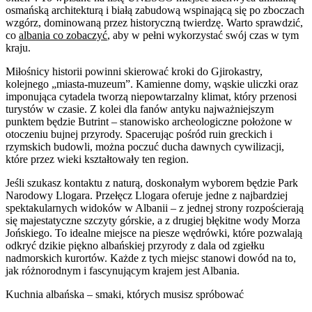
osmańską architekturą i białą zabudową wspinającą się po zboczach
wzgórz, dominowaną przez historyczną twierdzę. Warto sprawdzić,
co
albania co zobaczyć
, aby w pełni wykorzystać swój czas w tym
kraju.
Miłośnicy historii powinni skierować kroki do Gjirokastry,
kolejnego „miasta-muzeum”. Kamienne domy, wąskie uliczki oraz
imponująca cytadela tworzą niepowtarzalny klimat, który przenosi
turystów w czasie. Z kolei dla fanów antyku najważniejszym
punktem będzie Butrint – stanowisko archeologiczne położone w
otoczeniu bujnej przyrody. Spacerując pośród ruin greckich i
rzymskich budowli, można poczuć ducha dawnych cywilizacji,
które przez wieki kształtowały ten region.
Jeśli szukasz kontaktu z naturą, doskonałym wyborem będzie Park
Narodowy Llogara. Przełęcz Llogara oferuje jedne z najbardziej
spektakularnych widoków w Albanii – z jednej strony rozpościerają
się majestatyczne szczyty górskie, a z drugiej błękitne wody Morza
Jońskiego. To idealne miejsce na piesze wędrówki, które pozwalają
odkryć dzikie piękno albańskiej przyrody z dala od zgiełku
nadmorskich kurortów. Każde z tych miejsc stanowi dowód na to,
jak różnorodnym i fascynującym krajem jest Albania.
Kuchnia albańska – smaki, których musisz spróbować