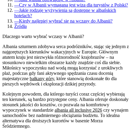
—
Czy w Albanii wymagana jest wiza dla turystów z Polski?
—
Jakie rodzaje wyżywienia są dostępne w albańskich
hotelach?
—
Kiedy najlepiej wybrać się na wczasy do Albanii?
Źródła
Dlaczego warto wybrać wczasy w Albanii?
Albania szturmem zdobywa serca podróżników, stając się jednym z
najgorętszych kierunków wakacyjnych w Europie. Głównym
atutem kraju jest niezwykła różnorodność krajobrazów – na
stosunkowo niewielkim obszarze każdy znajdzie coś dla siebie.
Miłośnicy wypoczynku nad wodą mogą korzystać z urokliwych
plaż, podczas gdy fani aktywnego spędzania czasu docenią
majestatyczne
bałkany góry
, które stanowią doskonałe tło dla
pieszych wędrówek i eksploracji dzikiej przyrody.
Kolejnym powodem, dla którego turyści coraz częściej wybierają
ten kierunek, są bardzo przystępne ceny. Albania oferuje doskonały
stosunek jakości do kosztów, co pozwala na komfortowy
wypoczynek w standardzie
albania all inclusive 2026
czy wynajem
samochodów bez nadmiernego obciążania budżetu. To idealna
alternatywa dla droższych kurortów w basenie Morza
Śródziemnego.