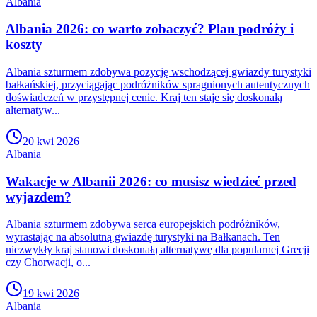
Albania
Albania 2026: co warto zobaczyć? Plan podróży i
koszty
Albania szturmem zdobywa pozycję wschodzącej gwiazdy turystyki
bałkańskiej, przyciągając podróżników spragnionych autentycznych
doświadczeń w przystępnej cenie. Kraj ten staje się doskonałą
alternatyw...
20 kwi 2026
Albania
Wakacje w Albanii 2026: co musisz wiedzieć przed
wyjazdem?
Albania szturmem zdobywa serca europejskich podróżników,
wyrastając na absolutną gwiazdę turystyki na Bałkanach. Ten
niezwykły kraj stanowi doskonałą alternatywę dla popularnej Grecji
czy Chorwacji, o...
19 kwi 2026
Albania