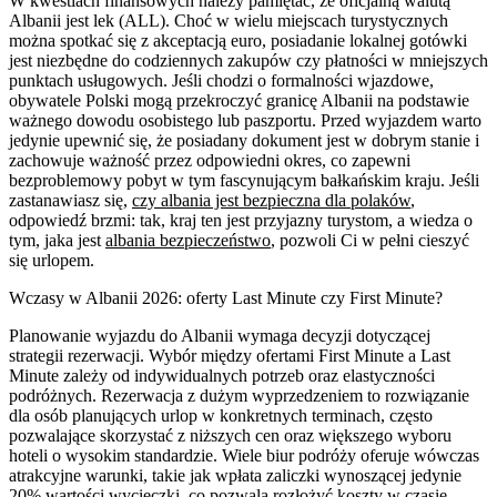
W kwestiach finansowych należy pamiętać, że oficjalną walutą
Albanii jest lek (ALL). Choć w wielu miejscach turystycznych
można spotkać się z akceptacją euro, posiadanie lokalnej gotówki
jest niezbędne do codziennych zakupów czy płatności w mniejszych
punktach usługowych. Jeśli chodzi o formalności wjazdowe,
obywatele Polski mogą przekroczyć granicę Albanii na podstawie
ważnego dowodu osobistego lub paszportu. Przed wyjazdem warto
jedynie upewnić się, że posiadany dokument jest w dobrym stanie i
zachowuje ważność przez odpowiedni okres, co zapewni
bezproblemowy pobyt w tym fascynującym bałkańskim kraju. Jeśli
zastanawiasz się,
czy albania jest bezpieczna dla polaków
,
odpowiedź brzmi: tak, kraj ten jest przyjazny turystom, a wiedza o
tym, jaka jest
albania bezpieczeństwo
, pozwoli Ci w pełni cieszyć
się urlopem.
Wczasy w Albanii 2026: oferty Last Minute czy First Minute?
Planowanie wyjazdu do Albanii wymaga decyzji dotyczącej
strategii rezerwacji. Wybór między ofertami First Minute a Last
Minute zależy od indywidualnych potrzeb oraz elastyczności
podróżnych. Rezerwacja z dużym wyprzedzeniem to rozwiązanie
dla osób planujących urlop w konkretnych terminach, często
pozwalające skorzystać z niższych cen oraz większego wyboru
hoteli o wysokim standardzie. Wiele biur podróży oferuje wówczas
atrakcyjne warunki, takie jak wpłata zaliczki wynoszącej jedynie
20% wartości wycieczki, co pozwala rozłożyć koszty w czasie.