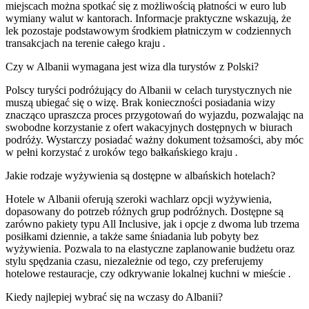
miejscach można spotkać się z możliwością płatności w euro lub
wymiany walut w kantorach. Informacje praktyczne wskazują, że
lek pozostaje podstawowym środkiem płatniczym w codziennych
transakcjach na terenie całego kraju
.
Czy w Albanii wymagana jest wiza dla turystów z Polski?
Polscy turyści podróżujący do Albanii w celach turystycznych nie
muszą ubiegać się o wizę. Brak konieczności posiadania wizy
znacząco upraszcza proces przygotowań do wyjazdu, pozwalając na
swobodne korzystanie z ofert wakacyjnych dostępnych w biurach
podróży. Wystarczy posiadać ważny dokument tożsamości, aby móc
w pełni korzystać z uroków tego bałkańskiego kraju
.
Jakie rodzaje wyżywienia są dostępne w albańskich hotelach?
Hotele w Albanii oferują szeroki wachlarz opcji wyżywienia,
dopasowany do potrzeb różnych grup podróżnych. Dostępne są
zarówno pakiety typu All Inclusive, jak i opcje z dwoma lub trzema
posiłkami dziennie, a także same śniadania lub pobyty bez
wyżywienia. Pozwala to na elastyczne zaplanowanie budżetu oraz
stylu spędzania czasu, niezależnie od tego, czy preferujemy
hotelowe restauracje, czy odkrywanie lokalnej kuchni w mieście
.
Kiedy najlepiej wybrać się na wczasy do Albanii?