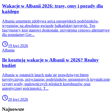
Wakacje w Albanii 2026: trasy, ceny i porady dla
każdego
Albania szturmem zdobywa serca europejskich podróżników,
wyrastając na absolutną gwiazdę bałkańskiej turystyki. Ten
fascynujący kraj stanowi doskonałą, przystępną cenowo alternatywę
dla popularnej Gre...
19 kwi 2026
Albania
Ile kosztują wakacje w Albanii w 2026? Realny
budżet
Albania w ostatnich latach stała się prawdziwym hitem
turystycznym, przyciągając podróżników spragnionych krystalicznie
czystej wody, malowniczych górskich krajobrazów oraz
autentycznej gościnności. T...
20 kwi 2026
Najnowsze