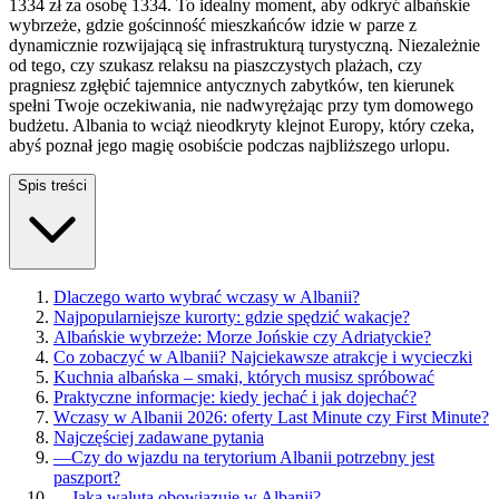
1334 zł za osobę 1334. To idealny moment, aby odkryć albańskie
wybrzeże, gdzie gościnność mieszkańców idzie w parze z
dynamicznie rozwijającą się infrastrukturą turystyczną. Niezależnie
od tego, czy szukasz relaksu na piaszczystych plażach, czy
pragniesz zgłębić tajemnice antycznych zabytków, ten kierunek
spełni Twoje oczekiwania, nie nadwyrężając przy tym domowego
budżetu. Albania to wciąż nieodkryty klejnot Europy, który czeka,
abyś poznał jego magię osobiście podczas najbliższego urlopu.
Spis treści
Dlaczego warto wybrać wczasy w Albanii?
Najpopularniejsze kurorty: gdzie spędzić wakacje?
Albańskie wybrzeże: Morze Jońskie czy Adriatyckie?
Co zobaczyć w Albanii? Najciekawsze atrakcje i wycieczki
Kuchnia albańska – smaki, których musisz spróbować
Praktyczne informacje: kiedy jechać i jak dojechać?
Wczasy w Albanii 2026: oferty Last Minute czy First Minute?
Najczęściej zadawane pytania
—
Czy do wjazdu na terytorium Albanii potrzebny jest
paszport?
—
Jaka waluta obowiązuje w Albanii?