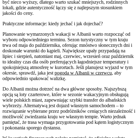
być nieco wyższy, dlatego warto szukać mniejszych, rodzinnych
lokali, gdzie autentyczność łączy się z najlepszym stosunkiem
jakości do ceny.
Praktyczne informacje: kiedy jechać i jak dojechać?
Planowanie wymarzonych wakacji w Albanii warto rozpocząć od
wyboru odpowiedniego terminu. Sezon turystyczny w tym kraju
trwa od maja do października, oferując mnóstwo słonecznych dni i
doskonałe warunki do kąpieli. Największe upały przypadają na
lipiec i sierpień, natomiast maj, czerwiec, wrzesień oraz październik
to idealny czas dla osób preferujących łagodniejsze temperatury i
spokojniejszą atmosferę w kurortach. Jeśli planujesz wyjazd w tym
okresie, sprawdź, jaka jest
pogoda w Albanii w czerwcu
, aby
odpowiednio spakować walizkę.
Do Albanii można dotrzeć na dwa główne sposoby. Najszybszą
opcją są loty czarterowe, które w sezonie wakacyjnym obsługują
wiele polskich miast, zapewniając szybki transfer do albańskich
wybrzeży. Alternatywą jest dojazd własnym samochodem – to
rozwiązanie wybierane przez podróżników ceniących niezależność i
możliwość zwiedzania kraju we własnym tempie. Warto jednak
pamiętać, że trasa wymaga przygotowania pod kątem logistycznym
i pokonania sporego dystansu.