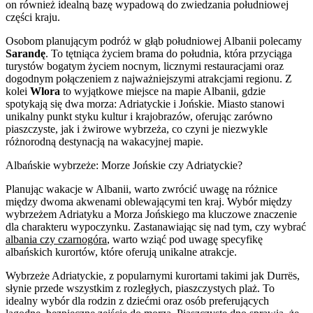
on również idealną bazę wypadową do zwiedzania południowej
części kraju.
Osobom planującym podróż w głąb południowej Albanii polecamy
Sarandę
. To tętniąca życiem brama do południa, która przyciąga
turystów bogatym życiem nocnym, licznymi restauracjami oraz
dogodnym połączeniem z najważniejszymi atrakcjami regionu. Z
kolei
Wlora
to wyjątkowe miejsce na mapie Albanii, gdzie
spotykają się dwa morza: Adriatyckie i Jońskie. Miasto stanowi
unikalny punkt styku kultur i krajobrazów, oferując zarówno
piaszczyste, jak i żwirowe wybrzeża, co czyni je niezwykle
różnorodną destynacją na wakacyjnej mapie.
Albańskie wybrzeże: Morze Jońskie czy Adriatyckie?
Planując wakacje w Albanii, warto zwrócić uwagę na różnice
między dwoma akwenami oblewającymi ten kraj. Wybór między
wybrzeżem Adriatyku a Morza Jońskiego ma kluczowe znaczenie
dla charakteru wypoczynku. Zastanawiając się nad tym, czy wybrać
albania czy czarnogóra
, warto wziąć pod uwagę specyfikę
albańskich kurortów, które oferują unikalne atrakcje.
Wybrzeże Adriatyckie, z popularnymi kurortami takimi jak Durrës,
słynie przede wszystkim z rozległych, piaszczystych plaż. To
idealny wybór dla rodzin z dziećmi oraz osób preferujących