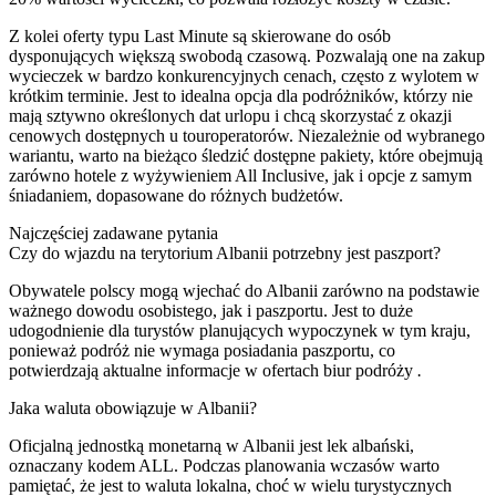
Z kolei oferty typu Last Minute są skierowane do osób
dysponujących większą swobodą czasową. Pozwalają one na zakup
wycieczek w bardzo konkurencyjnych cenach, często z wylotem w
krótkim terminie. Jest to idealna opcja dla podróżników, którzy nie
mają sztywno określonych dat urlopu i chcą skorzystać z okazji
cenowych dostępnych u touroperatorów. Niezależnie od wybranego
wariantu, warto na bieżąco śledzić dostępne pakiety, które obejmują
zarówno hotele z wyżywieniem All Inclusive, jak i opcje z samym
śniadaniem, dopasowane do różnych budżetów.
Najczęściej zadawane pytania
Czy do wjazdu na terytorium Albanii potrzebny jest paszport?
Obywatele polscy mogą wjechać do Albanii zarówno na podstawie
ważnego dowodu osobistego, jak i paszportu. Jest to duże
udogodnienie dla turystów planujących wypoczynek w tym kraju,
ponieważ podróż nie wymaga posiadania paszportu, co
potwierdzają aktualne informacje w ofertach biur podróży
.
Jaka waluta obowiązuje w Albanii?
Oficjalną jednostką monetarną w Albanii jest lek albański,
oznaczany kodem ALL. Podczas planowania wczasów warto
pamiętać, że jest to waluta lokalna, choć w wielu turystycznych