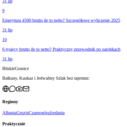
31 lip
9
Emerytura 4500 brutto ile to netto? Szczegółowe wyliczenie 2025
31 lip
10
6 tysięcy brutto ile to netto? Praktyczny przewodnik po zarobkach
31 lip
Bliskie
Granice
Bałkany, Kaukaz i Jedwabny Szlak bez tajemnic
Regiony
Albania
Gruzja
Czarnogóra
Jordania
Praktycznie