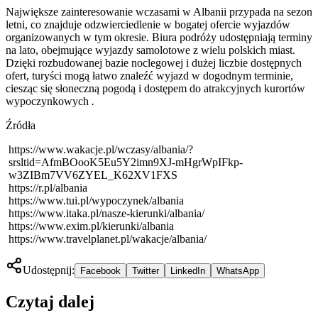
Największe zainteresowanie wczasami w Albanii przypada na sezon
letni, co znajduje odzwierciedlenie w bogatej ofercie wyjazdów
organizowanych w tym okresie. Biura podróży udostępniają terminy
na lato, obejmujące wyjazdy samolotowe z wielu polskich miast.
Dzięki rozbudowanej bazie noclegowej i dużej liczbie dostępnych
ofert, turyści mogą łatwo znaleźć wyjazd w dogodnym terminie,
ciesząc się słoneczną pogodą i dostępem do atrakcyjnych kurortów
wypoczynkowych
.
Źródła
https://www.wakacje.pl/wczasy/albania/?
srsltid=AfmBOooK5Eu5Y2imn9XJ-mHgrWpIFkp-
w3ZIBm7VV6ZYEL_K62XV1FXS
https://r.pl/albania
https://www.tui.pl/wypoczynek/albania
https://www.itaka.pl/nasze-kierunki/albania/
https://www.exim.pl/kierunki/albania
https://www.travelplanet.pl/wakacje/albania/
Udostępnij:
Facebook
Twitter
LinkedIn
WhatsApp
Czytaj dalej