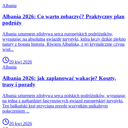
Albania
Albania 2026: Co warto zobaczyć? Praktyczny plan
podróży
Albania szturmem zdobywa serca europejskich podróżników,
wyrastając na absolutną gwiazdę turystyki, która łączy dzikie piękno
natury z bogatą historią. Riwiera Albańska, z jej krystalicznie czystą
wod...
20 kwi 2026
Albania
Albania 2026: jak zaplanować wakacje? Koszty,
trasy i porady
Albania szturmem zdobywa serca polskich podróżników, wyrastając
na jedną z najbardziej fascynujących gwiazd europejskiej turystyki.
Ten bałkański kraj przyciąga przede wszystkim unikalnym
połączeniem ...
20 kwi 2026