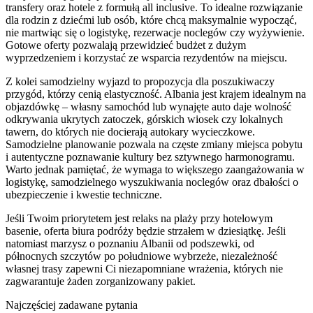
transfery oraz hotele z formułą all inclusive. To idealne rozwiązanie
dla rodzin z dziećmi lub osób, które chcą maksymalnie wypocząć,
nie martwiąc się o logistykę, rezerwacje noclegów czy wyżywienie.
Gotowe oferty pozwalają przewidzieć budżet z dużym
wyprzedzeniem i korzystać ze wsparcia rezydentów na miejscu.
Z kolei samodzielny wyjazd to propozycja dla poszukiwaczy
przygód, którzy cenią elastyczność. Albania jest krajem idealnym na
objazdówkę – własny samochód lub wynajęte auto daje wolność
odkrywania ukrytych zatoczek, górskich wiosek czy lokalnych
tawern, do których nie docierają autokary wycieczkowe.
Samodzielne planowanie pozwala na częste zmiany miejsca pobytu
i autentyczne poznawanie kultury bez sztywnego harmonogramu.
Warto jednak pamiętać, że wymaga to większego zaangażowania w
logistykę, samodzielnego wyszukiwania noclegów oraz dbałości o
ubezpieczenie i kwestie techniczne.
Jeśli Twoim priorytetem jest relaks na plaży przy hotelowym
basenie, oferta biura podróży będzie strzałem w dziesiątkę. Jeśli
natomiast marzysz o poznaniu Albanii od podszewki, od
północnych szczytów po południowe wybrzeże, niezależność
własnej trasy zapewni Ci niezapomniane wrażenia, których nie
zagwarantuje żaden zorganizowany pakiet.
Najczęściej zadawane pytania