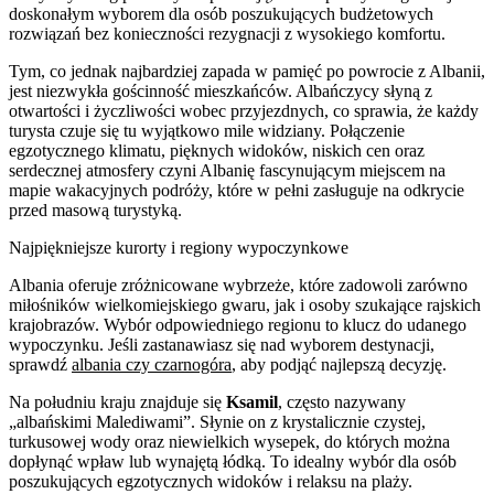
doskonałym wyborem dla osób poszukujących budżetowych
rozwiązań bez konieczności rezygnacji z wysokiego komfortu.
Tym, co jednak najbardziej zapada w pamięć po powrocie z Albanii,
jest niezwykła gościnność mieszkańców. Albańczycy słyną z
otwartości i życzliwości wobec przyjezdnych, co sprawia, że każdy
turysta czuje się tu wyjątkowo mile widziany. Połączenie
egzotycznego klimatu, pięknych widoków, niskich cen oraz
serdecznej atmosfery czyni Albanię fascynującym miejscem na
mapie wakacyjnych podróży, które w pełni zasługuje na odkrycie
przed masową turystyką.
Najpiękniejsze kurorty i regiony wypoczynkowe
Albania oferuje zróżnicowane wybrzeże, które zadowoli zarówno
miłośników wielkomiejskiego gwaru, jak i osoby szukające rajskich
krajobrazów. Wybór odpowiedniego regionu to klucz do udanego
wypoczynku. Jeśli zastanawiasz się nad wyborem destynacji,
sprawdź
albania czy czarnogóra
, aby podjąć najlepszą decyzję.
Na południu kraju znajduje się
Ksamil
, często nazywany
„albańskimi Malediwami”. Słynie on z krystalicznie czystej,
turkusowej wody oraz niewielkich wysepek, do których można
dopłynąć wpław lub wynajętą łódką. To idealny wybór dla osób
poszukujących egzotycznych widoków i relaksu na plaży.