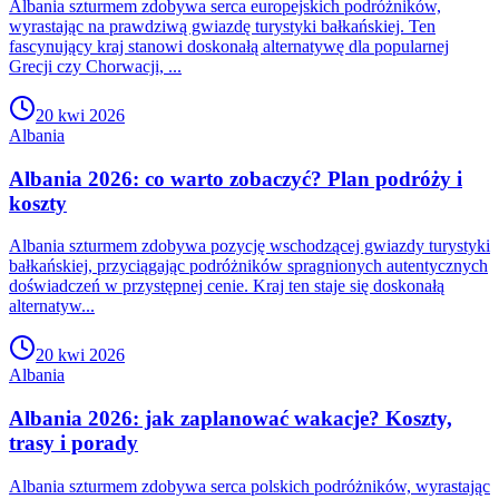
Albania szturmem zdobywa serca europejskich podróżników,
wyrastając na prawdziwą gwiazdę turystyki bałkańskiej. Ten
fascynujący kraj stanowi doskonałą alternatywę dla popularnej
Grecji czy Chorwacji, ...
20 kwi 2026
Albania
Albania 2026: co warto zobaczyć? Plan podróży i
koszty
Albania szturmem zdobywa pozycję wschodzącej gwiazdy turystyki
bałkańskiej, przyciągając podróżników spragnionych autentycznych
doświadczeń w przystępnej cenie. Kraj ten staje się doskonałą
alternatyw...
20 kwi 2026
Albania
Albania 2026: jak zaplanować wakacje? Koszty,
trasy i porady
Albania szturmem zdobywa serca polskich podróżników, wyrastając