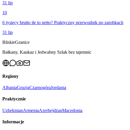
31 lip
10
6 tysięcy brutto ile to netto? Praktyczny przewodnik po zarobkach
31 lip
Bliskie
Granice
Bałkany, Kaukaz i Jedwabny Szlak bez tajemnic
Regiony
Albania
Gruzja
Czarnogóra
Jordania
Praktycznie
Uzbekistan
Armenia
Azerbejdżan
Macedonia
Informacje