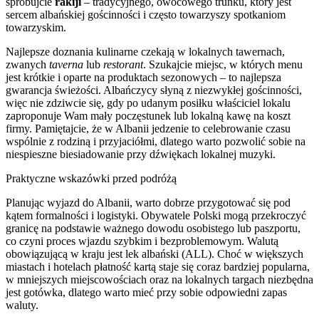
spróbujcie
rakiji
– tradycyjnego, owocowego trunku, który jest
sercem albańskiej gościnności i często towarzyszy spotkaniom
towarzyskim.
Najlepsze doznania kulinarne czekają w lokalnych tawernach,
zwanych
taverna
lub
restorant
. Szukajcie miejsc, w których menu
jest krótkie i oparte na produktach sezonowych – to najlepsza
gwarancja świeżości. Albańczycy słyną z niezwykłej gościnności,
więc nie zdziwcie się, gdy po udanym posiłku właściciel lokalu
zaproponuje Wam mały poczęstunek lub lokalną kawę na koszt
firmy. Pamiętajcie, że w Albanii jedzenie to celebrowanie czasu
wspólnie z rodziną i przyjaciółmi, dlatego warto pozwolić sobie na
niespieszne biesiadowanie przy dźwiękach lokalnej muzyki.
Praktyczne wskazówki przed podróżą
Planując wyjazd do Albanii, warto dobrze przygotować się pod
kątem formalności i logistyki. Obywatele Polski mogą przekroczyć
granicę na podstawie ważnego dowodu osobistego lub paszportu,
co czyni proces wjazdu szybkim i bezproblemowym. Walutą
obowiązującą w kraju jest lek albański (ALL). Choć w większych
miastach i hotelach płatność kartą staje się coraz bardziej popularna,
w mniejszych miejscowościach oraz na lokalnych targach niezbędna
jest gotówka, dlatego warto mieć przy sobie odpowiedni zapas
waluty.