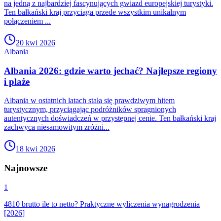
na jedną z najbardziej fascynujących gwiazd europejskiej turystyki.
Ten bałkański kraj przyciąga przede wszystkim unikalnym
połączeniem ...
20 kwi 2026
Albania
Albania 2026: gdzie warto jechać? Najlepsze regiony
i plaże
Albania w ostatnich latach stała się prawdziwym hitem
turystycznym, przyciągając podróżników spragnionych
autentycznych doświadczeń w przystępnej cenie. Ten bałkański kraj
zachwyca niesamowitym zróżni...
18 kwi 2026
Najnowsze
1
4810 brutto ile to netto? Praktyczne wyliczenia wynagrodzenia
[2026]