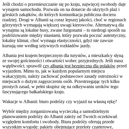
Jeśli chodzi o przemieszczanie się po kraju, najwięcej swobody daje
wynajem samochodu. Pozwala on na dotarcie do ukrytych plaż i
górskich zakątków, do których komunikacja publiczna dociera
rzadziej. Drogi w Albanii są coraz lepszej jakości, choć w regionach
górzystych wymagają większej uwagi kierowców. Alternatywą dla
wynajmu są lokalne busy, zwane furgonami – to niedrogi sposób na
podróżowanie między miastami, który pozwala poczuć autentyczny,
lokalny klimat, choć wymaga elastyczności, gdyż nie zawsze
kursują one według sztywnych rozkładów jazdy.
Albania jest krajem bezpiecznym dla turystów, a mieszkańcy słyną
ze swojej gościnności i otwartości wobec przyjezdnych. Jeśli masz
wątpliwości, sprawdź
czy albania jest bezpieczna dla polaków
przed
wyjazdem. Mimo to, jak w każdym popularnym miejscu
wakacyjnym, należy zachować podstawowe zasady ostrożności w
miejscach o dużym zagęszczeniu osób. Przestrzegając tych kilku
prostych zasad, w pełni skupisz się na odkrywaniu uroków tego
fascynującego bałkańskiego kraju.
Wakacje w Albanii: biuro podróży czy wyjazd na własną rękę?
Wybór między zorganizowaną wycieczką a samodzielnym
planowaniem podróży do Albanii zależy od Twoich oczekiwań
względem komfortu i swobody. Biura podróży oferują przede
wszystkim wygodę: pakiety obejmujące przeloty czarterowe,