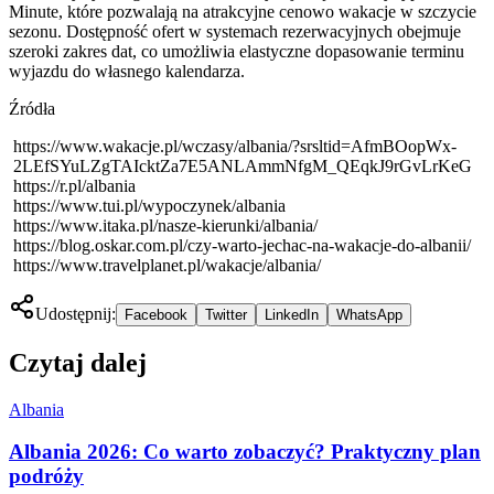
Minute, które pozwalają na atrakcyjne cenowo wakacje w szczycie
sezonu. Dostępność ofert w systemach rezerwacyjnych obejmuje
szeroki zakres dat, co umożliwia elastyczne dopasowanie terminu
wyjazdu do własnego kalendarza.
Źródła
https://www.wakacje.pl/wczasy/albania/?srsltid=AfmBOopWx-
2LEfSYuLZgTAIcktZa7E5ANLAmmNfgM_QEqkJ9rGvLrKeG
https://r.pl/albania
https://www.tui.pl/wypoczynek/albania
https://www.itaka.pl/nasze-kierunki/albania/
https://blog.oskar.com.pl/czy-warto-jechac-na-wakacje-do-albanii/
https://www.travelplanet.pl/wakacje/albania/
Udostępnij:
Facebook
Twitter
LinkedIn
WhatsApp
Czytaj dalej
Albania
Albania 2026: Co warto zobaczyć? Praktyczny plan
podróży