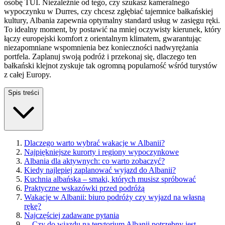
osobę TUI. Niezależnie od tego, czy szukasz kameralnego
wypoczynku w Durres, czy chcesz zgłębiać tajemnice bałkańskiej
kultury, Albania zapewnia optymalny standard usług w zasięgu ręki.
To idealny moment, by postawić na mniej oczywisty kierunek, który
łączy europejski komfort z orientalnym klimatem, gwarantując
niezapomniane wspomnienia bez konieczności nadwyrężania
portfela. Zaplanuj swoją podróż i przekonaj się, dlaczego ten
bałkański klejnot zyskuje tak ogromną popularność wśród turystów
z całej Europy.
Spis treści
Dlaczego warto wybrać wakacje w Albanii?
Najpiękniejsze kurorty i regiony wypoczynkowe
Albania dla aktywnych: co warto zobaczyć?
Kiedy najlepiej zaplanować wyjazd do Albanii?
Kuchnia albańska – smaki, których musisz spróbować
Praktyczne wskazówki przed podróżą
Wakacje w Albanii: biuro podróży czy wyjazd na własną
rękę?
Najczęściej zadawane pytania
—
Czy do wjazdu na terytorium Albanii potrzebny jest