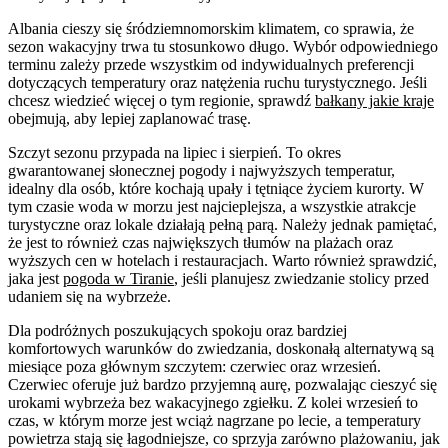
Albania cieszy się śródziemnomorskim klimatem, co sprawia, że
sezon wakacyjny trwa tu stosunkowo długo. Wybór odpowiedniego
terminu zależy przede wszystkim od indywidualnych preferencji
dotyczących temperatury oraz natężenia ruchu turystycznego. Jeśli
chcesz wiedzieć więcej o tym regionie, sprawdź
bałkany jakie kraje
obejmują, aby lepiej zaplanować trasę.
Szczyt sezonu przypada na lipiec i sierpień. To okres
gwarantowanej słonecznej pogody i najwyższych temperatur,
idealny dla osób, które kochają upały i tętniące życiem kurorty. W
tym czasie woda w morzu jest najcieplejsza, a wszystkie atrakcje
turystyczne oraz lokale działają pełną parą. Należy jednak pamiętać,
że jest to również czas największych tłumów na plażach oraz
wyższych cen w hotelach i restauracjach. Warto również sprawdzić,
jaka jest
pogoda w Tiranie
, jeśli planujesz zwiedzanie stolicy przed
udaniem się na wybrzeże.
Dla podróżnych poszukujących spokoju oraz bardziej
komfortowych warunków do zwiedzania, doskonałą alternatywą są
miesiące poza głównym szczytem: czerwiec oraz wrzesień.
Czerwiec oferuje już bardzo przyjemną aurę, pozwalając cieszyć się
urokami wybrzeża bez wakacyjnego zgiełku. Z kolei wrzesień to
czas, w którym morze jest wciąż nagrzane po lecie, a temperatury
powietrza stają się łagodniejsze, co sprzyja zarówno plażowaniu, jak