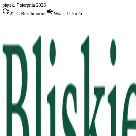
piątek, 7 sierpnia 2026
25
°C
Bezchmurnie
Wiatr:
11
km/h