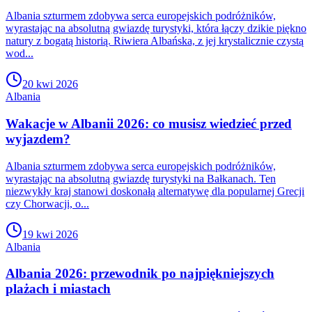
Albania szturmem zdobywa serca europejskich podróżników,
wyrastając na absolutną gwiazdę turystyki, która łączy dzikie piękno
natury z bogatą historią. Riwiera Albańska, z jej krystalicznie czystą
wod...
20 kwi 2026
Albania
Wakacje w Albanii 2026: co musisz wiedzieć przed
wyjazdem?
Albania szturmem zdobywa serca europejskich podróżników,
wyrastając na absolutną gwiazdę turystyki na Bałkanach. Ten
niezwykły kraj stanowi doskonałą alternatywę dla popularnej Grecji
czy Chorwacji, o...
19 kwi 2026
Albania
Albania 2026: przewodnik po najpiękniejszych
plażach i miastach