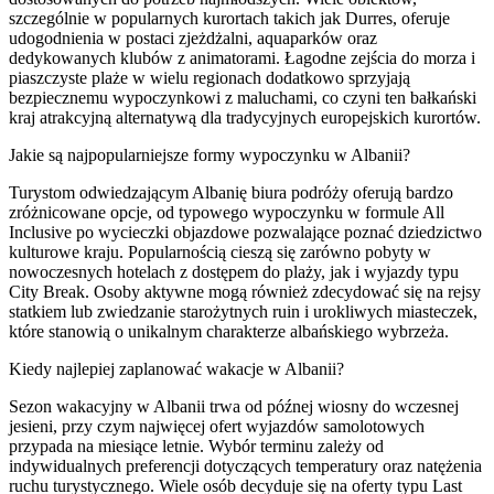
szczególnie w popularnych kurortach takich jak Durres, oferuje
udogodnienia w postaci zjeżdżalni, aquaparków oraz
dedykowanych klubów z animatorami. Łagodne zejścia do morza i
piaszczyste plaże w wielu regionach dodatkowo sprzyjają
bezpiecznemu wypoczynkowi z maluchami, co czyni ten bałkański
kraj atrakcyjną alternatywą dla tradycyjnych europejskich kurortów.
Jakie są najpopularniejsze formy wypoczynku w Albanii?
Turystom odwiedzającym Albanię biura podróży oferują bardzo
zróżnicowane opcje, od typowego wypoczynku w formule All
Inclusive po wycieczki objazdowe pozwalające poznać dziedzictwo
kulturowe kraju. Popularnością cieszą się zarówno pobyty w
nowoczesnych hotelach z dostępem do plaży, jak i wyjazdy typu
City Break. Osoby aktywne mogą również zdecydować się na rejsy
statkiem lub zwiedzanie starożytnych ruin i urokliwych miasteczek,
które stanowią o unikalnym charakterze albańskiego wybrzeża.
Kiedy najlepiej zaplanować wakacje w Albanii?
Sezon wakacyjny w Albanii trwa od późnej wiosny do wczesnej
jesieni, przy czym najwięcej ofert wyjazdów samolotowych
przypada na miesiące letnie. Wybór terminu zależy od
indywidualnych preferencji dotyczących temperatury oraz natężenia
ruchu turystycznego. Wiele osób decyduje się na oferty typu Last