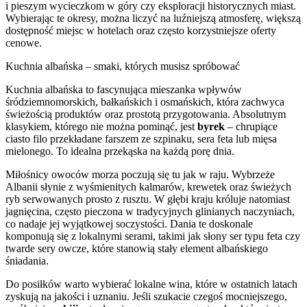
i pieszym wycieczkom w góry czy eksploracji historycznych miast.
Wybierając te okresy, można liczyć na luźniejszą atmosferę, większą
dostępność miejsc w hotelach oraz często korzystniejsze oferty
cenowe.
Kuchnia albańska – smaki, których musisz spróbować
Kuchnia albańska to fascynująca mieszanka wpływów
śródziemnomorskich, bałkańskich i osmańskich, która zachwyca
świeżością produktów oraz prostotą przygotowania. Absolutnym
klasykiem, którego nie można pominąć, jest
byrek
– chrupiące
ciasto filo przekładane farszem ze szpinaku, sera feta lub mięsa
mielonego. To idealna przekąska na każdą porę dnia.
Miłośnicy owoców morza poczują się tu jak w raju. Wybrzeże
Albanii słynie z wyśmienitych kalmarów, krewetek oraz świeżych
ryb serwowanych prosto z rusztu. W głębi kraju króluje natomiast
jagnięcina, często pieczona w tradycyjnych glinianych naczyniach,
co nadaje jej wyjątkowej soczystości. Dania te doskonale
komponują się z lokalnymi serami, takimi jak słony ser typu feta czy
twarde sery owcze, które stanowią stały element albańskiego
śniadania.
Do posiłków warto wybierać lokalne wina, które w ostatnich latach
zyskują na jakości i uznaniu. Jeśli szukacie czegoś mocniejszego,