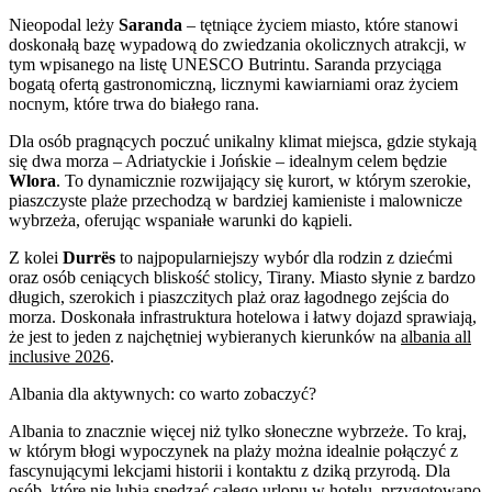
Nieopodal leży
Saranda
– tętniące życiem miasto, które stanowi
doskonałą bazę wypadową do zwiedzania okolicznych atrakcji, w
tym wpisanego na listę UNESCO Butrintu. Saranda przyciąga
bogatą ofertą gastronomiczną, licznymi kawiarniami oraz życiem
nocnym, które trwa do białego rana.
Dla osób pragnących poczuć unikalny klimat miejsca, gdzie stykają
się dwa morza – Adriatyckie i Jońskie – idealnym celem będzie
Wlora
. To dynamicznie rozwijający się kurort, w którym szerokie,
piaszczyste plaże przechodzą w bardziej kamieniste i malownicze
wybrzeża, oferując wspaniałe warunki do kąpieli.
Z kolei
Durrës
to najpopularniejszy wybór dla rodzin z dziećmi
oraz osób ceniących bliskość stolicy, Tirany. Miasto słynie z bardzo
długich, szerokich i piaszczitych plaż oraz łagodnego zejścia do
morza. Doskonała infrastruktura hotelowa i łatwy dojazd sprawiają,
że jest to jeden z najchętniej wybieranych kierunków na
albania all
inclusive 2026
.
Albania dla aktywnych: co warto zobaczyć?
Albania to znacznie więcej niż tylko słoneczne wybrzeże. To kraj,
w którym błogi wypoczynek na plaży można idealnie połączyć z
fascynującymi lekcjami historii i kontaktu z dziką przyrodą. Dla
osób, które nie lubią spędzać całego urlopu w hotelu, przygotowano