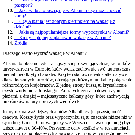
paszport?
—
Jaka waluta obowiązuje w Albanii i czy można płacić
kartą?
—
Czy Albania jest dobrym kierunkiem na wakacje z
dziećmi?
—
Jakie są najpopularniejsze formy wypoczynku w Albanii?
—
Kiedy najlepiej zaplanować wakacje w Albanii?
Źródła
Dlaczego warto wybrać wakacje w Albanii?
Albania to obecnie jeden z najszybciej rozwijających się kierunków
turystycznych w Europie, który wciąż zachowuje swój autentyczny,
niemal nieodkryty charakter. Kraj ten stanowi idealną alternatywę
dla zatłoczonych kurortów, oferując podróżnym unikalne połączenie
różnorodnych krajobrazów. Z jednej strony kuszą tu krystalicznie
czyste wody mórz Jońskiego i Adriatyckiego z malowniczymi
plażami, z drugiej – majestatyczne
bałkany góry
, które zachwycają
miłośników natury i pieszych wędrówek.
Jednym z najważniejszych atutów Albanii jest jej przystępność
cenowa. Koszty życia oraz wypoczynku są tu znacznie niższe niż w
sąsiedniej Grecji, Chorwacji czy we Włoszech – wakacje mogą być
tańsze nawet o 30-40%. Przystępne ceny posiłków w restauracjach,
kawy czy usług plażowych sprawiają, że urlop w tym regionie jest