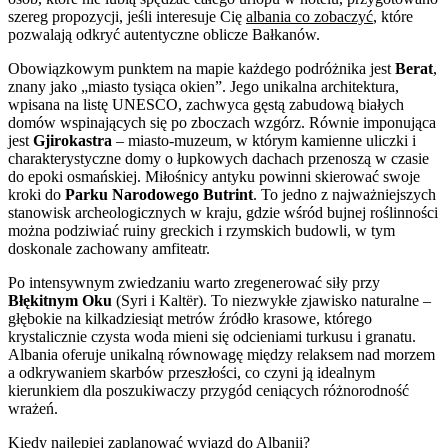
szereg propozycji, jeśli interesuje Cię
albania co zobaczyć
, które
pozwalają odkryć autentyczne oblicze Bałkanów.
Obowiązkowym punktem na mapie każdego podróżnika jest
Berat
,
znany jako „miasto tysiąca okien”. Jego unikalna architektura,
wpisana na listę UNESCO, zachwyca gęstą zabudową białych
domów wspinających się po zboczach wzgórz. Równie imponująca
jest
Gjirokastra
– miasto-muzeum, w którym kamienne uliczki i
charakterystyczne domy o łupkowych dachach przenoszą w czasie
do epoki osmańskiej. Miłośnicy antyku powinni skierować swoje
kroki do
Parku Narodowego Butrint
. To jedno z najważniejszych
stanowisk archeologicznych w kraju, gdzie wśród bujnej roślinności
można podziwiać ruiny greckich i rzymskich budowli, w tym
doskonale zachowany amfiteatr.
Po intensywnym zwiedzaniu warto zregenerować siły przy
Błękitnym Oku
(Syri i Kaltër). To niezwykłe zjawisko naturalne –
głębokie na kilkadziesiąt metrów źródło krasowe, którego
krystalicznie czysta woda mieni się odcieniami turkusu i granatu.
Albania oferuje unikalną równowagę między relaksem nad morzem
a odkrywaniem skarbów przeszłości, co czyni ją idealnym
kierunkiem dla poszukiwaczy przygód ceniących różnorodność
wrażeń.
Kiedy najlepiej zaplanować wyjazd do Albanii?