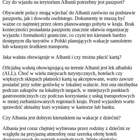
Czy do wjazdu na terytorium Albanii potrzebny jest paszport?
Obywatele polscy mogą wjechać do Albanii zarówno na podstawie
paszportu, jak i dowodu osobistego. Dokumenty te muszą być
ważne co najmniej przez okres planowanego pobytu w kraju. Brak
konieczności posiadania paszportu znacznie ułatwia organizację
wyjazdu i formalności graniczne, co czyni ten kierunek bardzo
dostępnym dla turystów z Polski planujących wakacje samolotem
lub własnym środkiem transportu.
Jaka waluta obowiązuje w Albanii i czy można płacić kartą?
Oficjalną walutą obowiązującą na terenie Albanii jest lek albański
(ALL). Choć w wielu miejscach turystycznych, hotelach czy
większych sklepach płatności kartą są akceptowane, warto zawsze
posiadać przy sobie gotówkę w lokalnej walucie. Jest ona niezbędna
podczas zakupów na lokalnych targach, w mniejszych punktach
gastronomicznych czy podczas korzystania z usług transportowych
w mniej zurbanizowanych regionach kraju. Przed wyjazdem warto
sprawdzić aktualny kurs wymiany w kantorze lub banku.
Czy Albania jest dobrym kierunkiem na wakacje z dziećmi?
Albania jest coraz chętniej wybierana przez rodziny z dziećmi ze
względu na przyjazną atmosferę oraz szeroką ofertę hoteli
dostosowanych do potrzeb najmłodszych. Wiele obiektów,