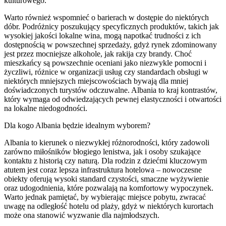
kulturowego.
Warto również wspomnieć o barierach w dostępie do niektórych
dóbr. Podróżnicy poszukujący specyficznych produktów, takich jak
wysokiej jakości lokalne wina, mogą napotkać trudności z ich
dostępnością w powszechnej sprzedaży, gdyż rynek zdominowany
jest przez mocniejsze alkohole, jak rakija czy brandy. Choć
mieszkańcy są powszechnie oceniani jako niezwykle pomocni i
życzliwi, różnice w organizacji usług czy standardach obsługi w
niektórych mniejszych miejscowościach bywają dla mniej
doświadczonych turystów odczuwalne. Albania to kraj kontrastów,
który wymaga od odwiedzających pewnej elastyczności i otwartości
na lokalne niedogodności.
Dla kogo Albania będzie idealnym wyborem?
Albania to kierunek o niezwykłej różnorodności, który zadowoli
zarówno miłośników błogiego lenistwa, jak i osoby szukające
kontaktu z historią czy naturą. Dla rodzin z dziećmi kluczowym
atutem jest coraz lepsza infrastruktura hotelowa – nowoczesne
obiekty oferują wysoki standard czystości, smaczne wyżywienie
oraz udogodnienia, które pozwalają na komfortowy wypoczynek.
Warto jednak pamiętać, by wybierając miejsce pobytu, zwracać
uwagę na odległość hotelu od plaży, gdyż w niektórych kurortach
może ona stanowić wyzwanie dla najmłodszych.