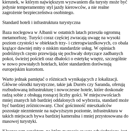
kierunek, w którym największym wyzwaniem dla turysty może być
jedynie temperamentny styl jazdy kierowców, a nie realne
zagrożenie bezpieczeństwa osobistego.
Standard hoteli i infrastruktura turystyczna
Baza noclegowa w Albanii w ostatnich latach przeszła ogromną
metamorfozę. Turyści coraz częściej zwracają uwagę na wysoki
poziom czystości w obiektach trzy- i czterogwiazdkowych, co obala
krążące dawniej mity o niskim standardzie usług. W opiniach
podróżnych często przewijają się pochwały dotyczące zadbanych
pokoi, świeżej pościeli oraz dbałości o estetykę wnętrz, szczególnie
w nowo powstałych hotelach, które standardem dorównują
europejskim kurortom.
Warto jednak pamiętać o różnicach wynikających z lokalizacji.
Główne ośrodki turystyczne, takie jak Durrës czy Saranda, oferują
rozbudowaną infrastrukturę i nowoczesne hotele, które doskonale
radzą sobie z obsługą rosnącej liczby gości. W miejscowościach
mniej znanych lub bardziej oddalonych od wybrzeża, standard może
być bardziej zróżnicowany. Choć gościnność mieszkańców
pozostaje niezmiennie na najwyższym poziomie, infrastruktura w
takich miejscach bywa bardziej kameralna i mniej przystosowana do
masowej turystyki.