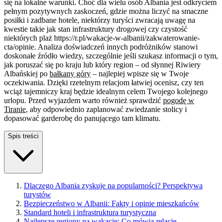
się na lokalne warunki. Choć dla wielu osób Albania jest odkryciem
pełnym pozytywnych zaskoczeń, gdzie można liczyć na smaczne
posiłki i zadbane hotele, niektórzy turyści zwracają uwagę na
kwestie takie jak stan infrastruktury drogowej czy czystość
niektórych plaż https://r.pl/wakacje-w-albanii/zakwaterowanie-
cta/opinie. Analiza doświadczeń innych podróżników stanowi
doskonałe źródło wiedzy, szczególnie jeśli szukasz informacji o tym,
jak poruszać się po kraju lub który region – od słynnej Riwiery
Albańskiej po
bałkany góry
– najlepiej wpisze się w Twoje
oczekiwania. Dzięki rzetelnym relacjom łatwiej ocenisz, czy ten
wciąż tajemniczy kraj będzie idealnym celem Twojego kolejnego
urlopu. Przed wyjazdem warto również sprawdzić
pogodę w
Tiranie
, aby odpowiednio zaplanować zwiedzanie stolicy i
dopasować garderobę do panującego tam klimatu.
Spis treści
Dlaczego Albania zyskuje na popularności? Perspektywa
turystów
Bezpieczeństwo w Albanii: Fakty i opinie mieszkańców
Standard hoteli i infrastruktura turystyczna
Najlepsze regiony na wakacje: Co mówią relacje