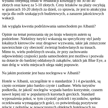
wydatki obejmują obiad w restauracji kosztujący od 30 do 40
złotych oraz kawę za 5-10 złotych. Ceny leżaków na plaży oscylują
w granicach 10-20 złotych za dzień, co sprawia, że jest to atrakcyjna
opcja dla osób szukających budżetowych, a zarazem jakościowych
wakacji.
Jak wygląda kwestia podróżowania samochodem po Albanii?
Opinie na temat poruszania się po kraju własnym autem są
podzielone. Niektórzy turyści wskazują na specyficzny styl jazdy
lokalnych kierowców oraz drogowe wyzwania, takie jak zniszczone
nawierzchnie czy obecność zwierząt hodowlanych na trasach.
Mimo to, wielu podróżnych uważa, że przy zachowaniu
odpowiedniej czujności jazda samochodem jest możliwa i pozwala
na dotarcie do bardziej oddalonych zakątków, takich jak Blue Eye, a
stan dróg w wielu miejscach ulega stałej poprawie.
Na jakim poziomie jest baza noclegowa w Albanii?
Hotele w Albanii, szczególnie te o standardzie 3 i 4 gwiazdek, są
często oceniane jako bardzo czyste i zadbane. Wielu turystów
podkreśla, że jakość noclegów wypada bardzo korzystnie, czasem
nawet lepiej niż w popularnych kurortach greckich. Standard
wyposażenia pokoi, w tym czystość pościeli i ręczników, spełnia
oczekiwania wymagających gości, co potwierdzają pozytywne
relacje z pobytów w nowoczesnych obiektach hotelowych na