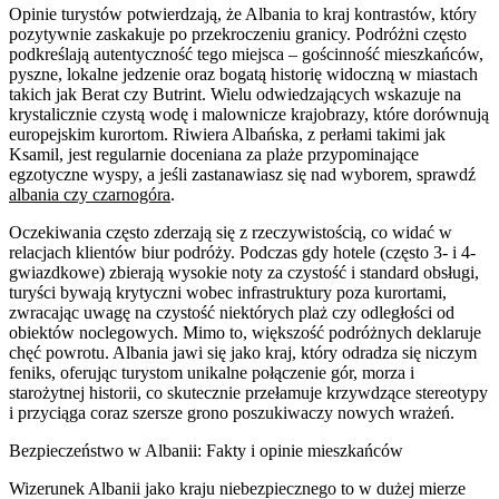
Opinie turystów potwierdzają, że Albania to kraj kontrastów, który
pozytywnie zaskakuje po przekroczeniu granicy. Podróżni często
podkreślają autentyczność tego miejsca – gościnność mieszkańców,
pyszne, lokalne jedzenie oraz bogatą historię widoczną w miastach
takich jak Berat czy Butrint. Wielu odwiedzających wskazuje na
krystalicznie czystą wodę i malownicze krajobrazy, które dorównują
europejskim kurortom. Riwiera Albańska, z perłami takimi jak
Ksamil, jest regularnie doceniana za plaże przypominające
egzotyczne wyspy, a jeśli zastanawiasz się nad wyborem, sprawdź
albania czy czarnogóra
.
Oczekiwania często zderzają się z rzeczywistością, co widać w
relacjach klientów biur podróży. Podczas gdy hotele (często 3- i 4-
gwiazdkowe) zbierają wysokie noty za czystość i standard obsługi,
turyści bywają krytyczni wobec infrastruktury poza kurortami,
zwracając uwagę na czystość niektórych plaż czy odległości od
obiektów noclegowych. Mimo to, większość podróżnych deklaruje
chęć powrotu. Albania jawi się jako kraj, który odradza się niczym
feniks, oferując turystom unikalne połączenie gór, morza i
starożytnej historii, co skutecznie przełamuje krzywdzące stereotypy
i przyciąga coraz szersze grono poszukiwaczy nowych wrażeń.
Bezpieczeństwo w Albanii: Fakty i opinie mieszkańców
Wizerunek Albanii jako kraju niebezpiecznego to w dużej mierze