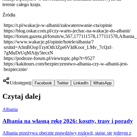
terenie całego kraju.
Źródła
https://r.pl/wakacje-w-albanii/zakwaterowanie-cta/opinie
https://blog.oskar.com.pl/czy-warto-jechac-na-wakacje-do-albanii/
https://forum.gazeta.pl/forum/w,567,177111578,177111578,Albania
https://www.wakacje.pl/opinie/hotele/albania/?
srsltid=AfmBOopTzytOth3Zpr6VIdKoor_LMv_7cQzf-
7gMuDrUqMAtjy5teczN
https://podroze-forum.pl/viewtopic.php?t=9527
https://kakitours.com/bezpieczenstwo-albania-czy-w-albanii-jest-
bezpiecznie/
Udostępnij:
Facebook
Twitter
LinkedIn
WhatsApp
Czytaj dalej
Albania
Albania na własną rękę 2026: koszty, trasy i porady
Albania przeżywa obecnie prawdziwy rozkwit, stając się jednym z