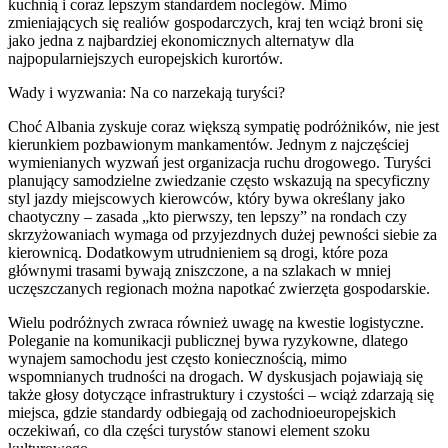
kuchnią i coraz lepszym standardem noclegów. Mimo
zmieniających się realiów gospodarczych, kraj ten wciąż broni się
jako jedna z najbardziej ekonomicznych alternatyw dla
najpopularniejszych europejskich kurortów.
Wady i wyzwania: Na co narzekają turyści?
Choć Albania zyskuje coraz większą sympatię podróżników, nie jest
kierunkiem pozbawionym mankamentów. Jednym z najczęściej
wymienianych wyzwań jest organizacja ruchu drogowego. Turyści
planujący samodzielne zwiedzanie często wskazują na specyficzny
styl jazdy miejscowych kierowców, który bywa określany jako
chaotyczny – zasada „kto pierwszy, ten lepszy” na rondach czy
skrzyżowaniach wymaga od przyjezdnych dużej pewności siebie za
kierownicą. Dodatkowym utrudnieniem są drogi, które poza
głównymi trasami bywają zniszczone, a na szlakach w mniej
uczęszczanych regionach można napotkać zwierzęta gospodarskie.
Wielu podróżnych zwraca również uwagę na kwestie logistyczne.
Poleganie na komunikacji publicznej bywa ryzykowne, dlatego
wynajem samochodu jest często koniecznością, mimo
wspomnianych trudności na drogach. W dyskusjach pojawiają się
także głosy dotyczące infrastruktury i czystości – wciąż zdarzają się
miejsca, gdzie standardy odbiegają od zachodnioeuropejskich
oczekiwań, co dla części turystów stanowi element szoku