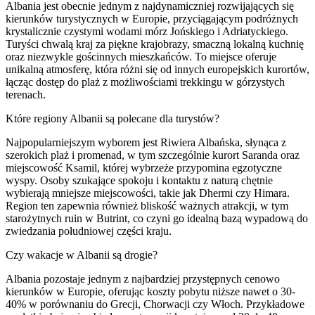
Albania jest obecnie jednym z najdynamiczniej rozwijających się
kierunków turystycznych w Europie, przyciągającym podróżnych
krystalicznie czystymi wodami mórz Jońskiego i Adriatyckiego.
Turyści chwalą kraj za piękne krajobrazy, smaczną lokalną kuchnię
oraz niezwykle gościnnych mieszkańców. To miejsce oferuje
unikalną atmosferę, która różni się od innych europejskich kurortów,
łącząc dostęp do plaż z możliwościami trekkingu w górzystych
terenach.
Które regiony Albanii są polecane dla turystów?
Najpopularniejszym wyborem jest Riwiera Albańska, słynąca z
szerokich plaż i promenad, w tym szczególnie kurort Saranda oraz
miejscowość Ksamil, której wybrzeże przypomina egzotyczne
wyspy. Osoby szukające spokoju i kontaktu z naturą chętnie
wybierają mniejsze miejscowości, takie jak Dhermi czy Himara.
Region ten zapewnia również bliskość ważnych atrakcji, w tym
starożytnych ruin w Butrint, co czyni go idealną bazą wypadową do
zwiedzania południowej części kraju.
Czy wakacje w Albanii są drogie?
Albania pozostaje jednym z najbardziej przystępnych cenowo
kierunków w Europie, oferując koszty pobytu niższe nawet o 30-
40% w porównaniu do Grecji, Chorwacji czy Włoch. Przykładowe