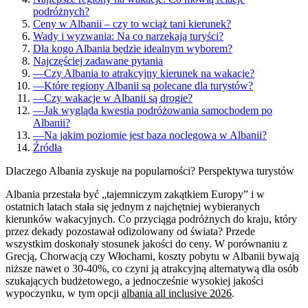
podróżnych?
Ceny w Albanii – czy to wciąż tani kierunek?
Wady i wyzwania: Na co narzekają turyści?
Dla kogo Albania będzie idealnym wyborem?
Najczęściej zadawane pytania
—
Czy Albania to atrakcyjny kierunek na wakacje?
—
Które regiony Albanii są polecane dla turystów?
—
Czy wakacje w Albanii są drogie?
—
Jak wygląda kwestia podróżowania samochodem po
Albanii?
—
Na jakim poziomie jest baza noclegowa w Albanii?
Źródła
Dlaczego Albania zyskuje na popularności? Perspektywa turystów
Albania przestała być „tajemniczym zakątkiem Europy” i w
ostatnich latach stała się jednym z najchętniej wybieranych
kierunków wakacyjnych. Co przyciąga podróżnych do kraju, który
przez dekady pozostawał odizolowany od świata? Przede
wszystkim doskonały stosunek jakości do ceny. W porównaniu z
Grecją, Chorwacją czy Włochami, koszty pobytu w Albanii bywają
niższe nawet o 30-40%, co czyni ją atrakcyjną alternatywą dla osób
szukających budżetowego, a jednocześnie wysokiej jakości
wypoczynku, w tym opcji
albania all inclusive 2026
.