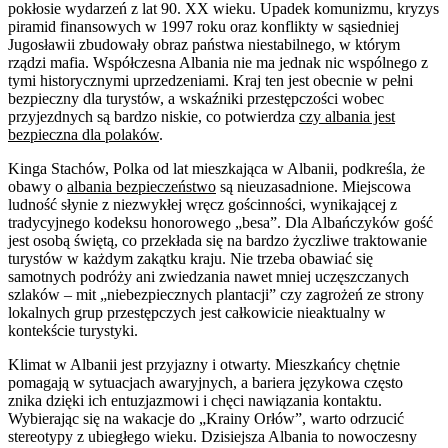
pokłosie wydarzeń z lat 90. XX wieku. Upadek komunizmu, kryzys
piramid finansowych w 1997 roku oraz konflikty w sąsiedniej
Jugosławii zbudowały obraz państwa niestabilnego, w którym
rządzi mafia. Współczesna Albania nie ma jednak nic wspólnego z
tymi historycznymi uprzedzeniami. Kraj ten jest obecnie w pełni
bezpieczny dla turystów, a wskaźniki przestępczości wobec
przyjezdnych są bardzo niskie, co potwierdza
czy albania jest
bezpieczna dla polaków
.
Kinga Stachów, Polka od lat mieszkająca w Albanii, podkreśla, że
obawy o
albania bezpieczeństwo
są nieuzasadnione. Miejscowa
ludność słynie z niezwykłej wręcz gościnności, wynikającej z
tradycyjnego kodeksu honorowego „besa”. Dla Albańczyków gość
jest osobą świętą, co przekłada się na bardzo życzliwe traktowanie
turystów w każdym zakątku kraju. Nie trzeba obawiać się
samotnych podróży ani zwiedzania nawet mniej uczęszczanych
szlaków – mit „niebezpiecznych plantacji” czy zagrożeń ze strony
lokalnych grup przestępczych jest całkowicie nieaktualny w
kontekście turystyki.
Klimat w Albanii jest przyjazny i otwarty. Mieszkańcy chętnie
pomagają w sytuacjach awaryjnych, a bariera językowa często
znika dzięki ich entuzjazmowi i chęci nawiązania kontaktu.
Wybierając się na wakacje do „Krainy Orłów”, warto odrzucić
stereotypy z ubiegłego wieku. Dzisiejsza Albania to nowoczesny