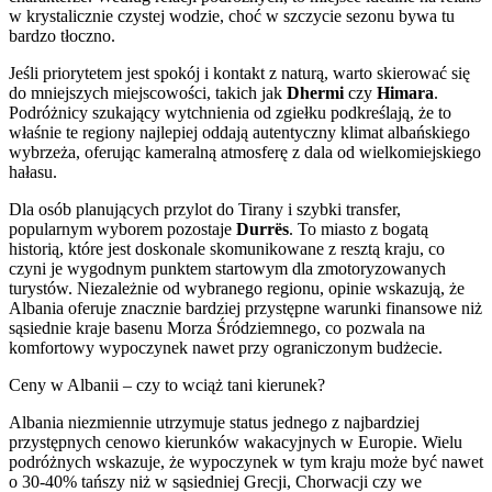
w krystalicznie czystej wodzie, choć w szczycie sezonu bywa tu
bardzo tłoczno.
Jeśli priorytetem jest spokój i kontakt z naturą, warto skierować się
do mniejszych miejscowości, takich jak
Dhermi
czy
Himara
.
Podróżnicy szukający wytchnienia od zgiełku podkreślają, że to
właśnie te regiony najlepiej oddają autentyczny klimat albańskiego
wybrzeża, oferując kameralną atmosferę z dala od wielkomiejskiego
hałasu.
Dla osób planujących przylot do Tirany i szybki transfer,
popularnym wyborem pozostaje
Durrës
. To miasto z bogatą
historią, które jest doskonale skomunikowane z resztą kraju, co
czyni je wygodnym punktem startowym dla zmotoryzowanych
turystów. Niezależnie od wybranego regionu, opinie wskazują, że
Albania oferuje znacznie bardziej przystępne warunki finansowe niż
sąsiednie kraje basenu Morza Śródziemnego, co pozwala na
komfortowy wypoczynek nawet przy ograniczonym budżecie.
Ceny w Albanii – czy to wciąż tani kierunek?
Albania niezmiennie utrzymuje status jednego z najbardziej
przystępnych cenowo kierunków wakacyjnych w Europie. Wielu
podróżnych wskazuje, że wypoczynek w tym kraju może być nawet
o 30-40% tańszy niż w sąsiedniej Grecji, Chorwacji czy we