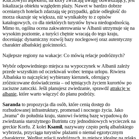
Kluczowym aspektem, na który zwracają uwagę odwiedzający, jest
lokalizacja obiektu względem plaży. Nawet w bardzo dobrze
ocenianych hotelach zdarzają się przypadki, gdzie odległość do
morza okazuje się większa, niż wynikałoby to z opisów
katalogowych, co dla niektórych turystów bywa niedogodnością.
Mimo to, ogólna ocena zakwaterowania w Albanii utrzymuje się na
wysokim poziomie, a turyści chętnie wracają do tego kraju,
doceniając dynamiczny rozwój bazy noclegowej oraz autentyczny
charakter albańskiej gościnności.
Najlepsze regiony na wakacje: Co mówią relacje podróżnych?
Wybór odpowiedniego miejsca na wypoczynek w Albanii zależy
przede wszystkim od oczekiwań wobec tempa urlopu. Riwiera
Albańska to najczęściej wybierany kierunek, oferujący
zróżnicowane doświadczenia – od tętniących życiem kurortów po
zaciszne zatoczki. Jeśli planujesz zwiedzanie, sprawdź
atrakcje w
albanie
, które warto włączyć do planu podróży.
Saranda
to propozycja dla osób, które cenią dostęp do
rozbudowanej infrastruktury, promenad i nocnego życia. Jako
„brama” do południa kraju, stanowi świetną bazę wypadową do
zwiedzania starożytnego Butrintu czy jednodniowych wycieczek na
greckie Korfu. Z kolei
Ksamil
, nazywany często perłą albańskiego
wybrzeża, przyciąga turystów plażami o niemal egzotycznym
charakterze. Według relacji podróżnych, to miejsce idealne na relaks