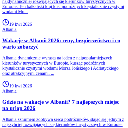
najdynamiczniej rozwijających się kierunków turystycznych w
Europie. Ten bałkański kraj kusi podróżnych krystalicznie czystymi
wodami Mo...
19 kwi 2026
Albania
Wakacje w Albanii 2026: ceny, bezpieczeństwo i co
warto zobaczyć
Albania dynamicznie wyrasta na jeden z najpopularniejszych
kierunków turystycznych w Europie, kusząc podróżnych
krystalicznie czystymi wodami Morza Jońskiego i Adriatyckiego
oraz atrakcyjnymi cenami. ...
19 kwi 2026
Albania
Gdzie na wakacje w Albanii? 7 najlepszych miejsc
na urlop 2026
Albania szturmem zdobywa serca podróżników, stając się jednym z
najszybciej rozwijających się kierunków turystycznych w Europie.