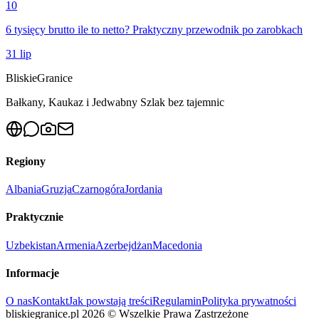
10
6 tysięcy brutto ile to netto? Praktyczny przewodnik po zarobkach
31 lip
Bliskie
Granice
Bałkany, Kaukaz i Jedwabny Szlak bez tajemnic
Regiony
Albania
Gruzja
Czarnogóra
Jordania
Praktycznie
Uzbekistan
Armenia
Azerbejdżan
Macedonia
Informacje
O nas
Kontakt
Jak powstają treści
Regulamin
Polityka prywatności
bliskiegranice.pl
2026
©
Wszelkie Prawa Zastrzeżone