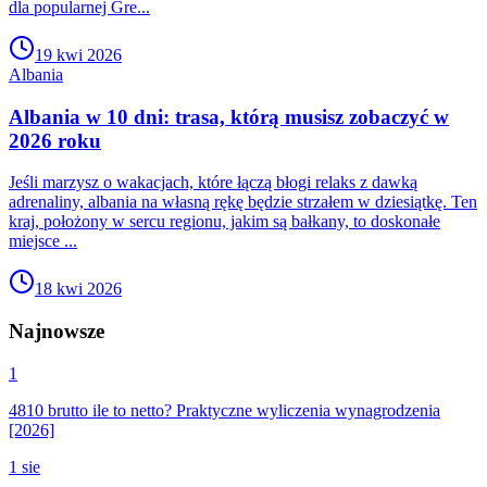
dla popularnej Gre...
19 kwi 2026
Albania
Albania w 10 dni: trasa, którą musisz zobaczyć w
2026 roku
Jeśli marzysz o wakacjach, które łączą błogi relaks z dawką
adrenaliny, albania na własną rękę będzie strzałem w dziesiątkę. Ten
kraj, położony w sercu regionu, jakim są bałkany, to doskonałe
miejsce ...
18 kwi 2026
Najnowsze
1
4810 brutto ile to netto? Praktyczne wyliczenia wynagrodzenia
[2026]
1 sie