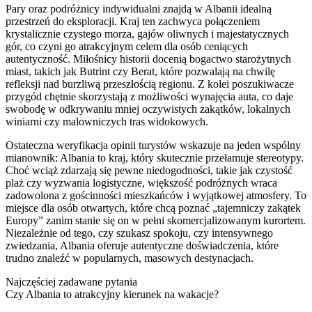
Pary oraz podróżnicy indywidualni znajdą w Albanii idealną
przestrzeń do eksploracji. Kraj ten zachwyca połączeniem
krystalicznie czystego morza, gajów oliwnych i majestatycznych
gór, co czyni go atrakcyjnym celem dla osób ceniących
autentyczność. Miłośnicy historii docenią bogactwo starożytnych
miast, takich jak Butrint czy Berat, które pozwalają na chwilę
refleksji nad burzliwą przeszłością regionu. Z kolei poszukiwacze
przygód chętnie skorzystają z możliwości wynajęcia auta, co daje
swobodę w odkrywaniu mniej oczywistych zakątków, lokalnych
winiarni czy malowniczych tras widokowych.
Ostateczna weryfikacja opinii turystów wskazuje na jeden wspólny
mianownik: Albania to kraj, który skutecznie przełamuje stereotypy.
Choć wciąż zdarzają się pewne niedogodności, takie jak czystość
plaż czy wyzwania logistyczne, większość podróżnych wraca
zadowolona z gościnności mieszkańców i wyjątkowej atmosfery. To
miejsce dla osób otwartych, które chcą poznać „tajemniczy zakątek
Europy” zanim stanie się on w pełni skomercjalizowanym kurortem.
Niezależnie od tego, czy szukasz spokoju, czy intensywnego
zwiedzania, Albania oferuje autentyczne doświadczenia, które
trudno znaleźć w popularnych, masowych destynacjach.
Najczęściej zadawane pytania
Czy Albania to atrakcyjny kierunek na wakacje?