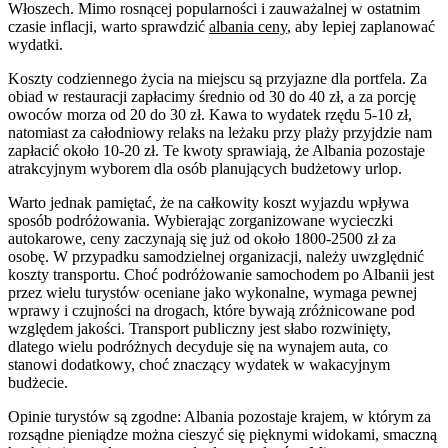
Włoszech. Mimo rosnącej popularności i zauważalnej w ostatnim
czasie inflacji, warto sprawdzić
albania ceny
, aby lepiej zaplanować
wydatki.
Koszty codziennego życia na miejscu są przyjazne dla portfela. Za
obiad w restauracji zapłacimy średnio od 30 do 40 zł, a za porcję
owoców morza od 20 do 30 zł. Kawa to wydatek rzędu 5-10 zł,
natomiast za całodniowy relaks na leżaku przy plaży przyjdzie nam
zapłacić około 10-20 zł. Te kwoty sprawiają, że Albania pozostaje
atrakcyjnym wyborem dla osób planujących budżetowy urlop.
Warto jednak pamiętać, że na całkowity koszt wyjazdu wpływa
sposób podróżowania. Wybierając zorganizowane wycieczki
autokarowe, ceny zaczynają się już od około 1800-2500 zł za
osobę. W przypadku samodzielnej organizacji, należy uwzględnić
koszty transportu. Choć podróżowanie samochodem po Albanii jest
przez wielu turystów oceniane jako wykonalne, wymaga pewnej
wprawy i czujności na drogach, które bywają zróżnicowane pod
względem jakości. Transport publiczny jest słabo rozwinięty,
dlatego wielu podróżnych decyduje się na wynajem auta, co
stanowi dodatkowy, choć znaczący wydatek w wakacyjnym
budżecie.
Opinie turystów są zgodne: Albania pozostaje krajem, w którym za
rozsądne pieniądze można cieszyć się pięknymi widokami, smaczną