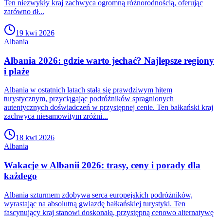
Ten niezwykły kraj zachwyca ogromną różnorodnością, oferując
zarówno dł...
19 kwi 2026
Albania
Albania 2026: gdzie warto jechać? Najlepsze regiony
i plaże
Albania w ostatnich latach stała się prawdziwym hitem
turystycznym, przyciągając podróżników spragnionych
autentycznych doświadczeń w przystępnej cenie. Ten bałkański kraj
zachwyca niesamowitym zróżni...
18 kwi 2026
Albania
Wakacje w Albanii 2026: trasy, ceny i porady dla
każdego
Albania szturmem zdobywa serca europejskich podróżników,
wyrastając na absolutną gwiazdę bałkańskiej turystyki. Ten
fascynujący kraj stanowi doskonałą, przystępną cenowo alternatywę