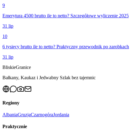
9
Emerytura 4500 brutto ile to netto? Szczegółowe wyliczenie 2025
31 lip
10
6 tysięcy brutto ile to netto? Praktyczny przewodnik po zarobkach
31 lip
Bliskie
Granice
Bałkany, Kaukaz i Jedwabny Szlak bez tajemnic
Regiony
Albania
Gruzja
Czarnogóra
Jordania
Praktycznie