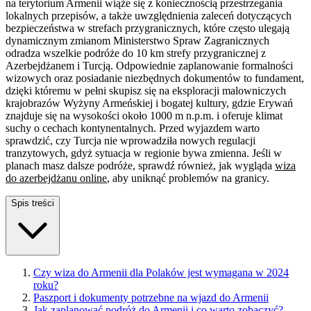
na terytorium Armenii wiąże się z koniecznością przestrzegania
lokalnych przepisów, a także uwzględnienia zaleceń dotyczących
bezpieczeństwa w strefach przygranicznych, które często ulegają
dynamicznym zmianom Ministerstwo Spraw Zagranicznych
odradza wszelkie podróże do 10 km strefy przygranicznej z
Azerbejdżanem i Turcją. Odpowiednie zaplanowanie formalności
wizowych oraz posiadanie niezbędnych dokumentów to fundament,
dzięki któremu w pełni skupisz się na eksploracji malowniczych
krajobrazów Wyżyny Armeńskiej i bogatej kultury, gdzie Erywań
znajduje się na wysokości około 1000 m n.p.m. i oferuje klimat
suchy o cechach kontynentalnych. Przed wyjazdem warto
sprawdzić, czy Turcja nie wprowadziła nowych regulacji
tranzytowych, gdyż sytuacja w regionie bywa zmienna. Jeśli w
planach masz dalsze podróże, sprawdź również, jak wygląda
wiza
do azerbejdżanu online
, aby uniknąć problemów na granicy.
Spis treści
Czy wiza do Armenii dla Polaków jest wymagana w 2024
roku?
Paszport i dokumenty potrzebne na wjazd do Armenii
Jak zaplanować podróż do Armenii i co warto zobaczyć?