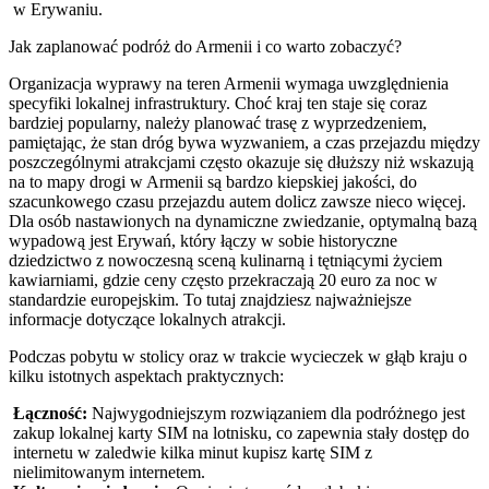
w Erywaniu.
Jak zaplanować podróż do Armenii i co warto zobaczyć?
Organizacja wyprawy na teren Armenii wymaga uwzględnienia
specyfiki lokalnej infrastruktury. Choć kraj ten staje się coraz
bardziej popularny, należy planować trasę z wyprzedzeniem,
pamiętając, że stan dróg bywa wyzwaniem, a czas przejazdu między
poszczególnymi atrakcjami często okazuje się dłuższy niż wskazują
na to mapy drogi w Armenii są bardzo kiepskiej jakości, do
szacunkowego czasu przejazdu autem dolicz zawsze nieco więcej.
Dla osób nastawionych na dynamiczne zwiedzanie, optymalną bazą
wypadową jest Erywań, który łączy w sobie historyczne
dziedzictwo z nowoczesną sceną kulinarną i tętniącymi życiem
kawiarniami, gdzie ceny często przekraczają 20 euro za noc w
standardzie europejskim. To tutaj znajdziesz najważniejsze
informacje dotyczące lokalnych atrakcji.
Podczas pobytu w stolicy oraz w trakcie wycieczek w głąb kraju o
kilku istotnych aspektach praktycznych:
Łączność:
Najwygodniejszym rozwiązaniem dla podróżnego jest
zakup lokalnej karty SIM na lotnisku, co zapewnia stały dostęp do
internetu w zaledwie kilka minut kupisz kartę SIM z
nielimitowanym internetem.