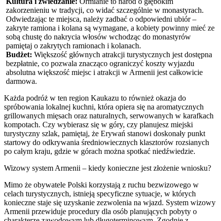
Kultura i zwiedzanie:
Ormianie to naród o głębokim
zakorzenieniu w tradycji, co widać szczególnie w monastyrach.
Odwiedzając te miejsca, należy zadbać o odpowiedni ubiór –
zakryte ramiona i kolana są wymagane, a kobiety powinny mieć ze
sobą chustę do nakrycia włosów wchodząc do monastyrów
pamiętaj o zakrytych ramionach i kolanach.
Budżet:
Większość głównych atrakcji turystycznych jest dostępna
bezpłatnie, co pozwala znacząco ograniczyć koszty wyjazdu
absolutna większość miejsc i atrakcji w Armenii jest całkowicie
darmowa.
Każda podróż w ten region Kaukazu to również okazja do
spróbowania lokalnej kuchni, która opiera się na aromatycznych
grillowanych mięsach oraz naturalnych, serwowanych w karafkach
kompotach. Czy wybierasz się w góry, czy planujesz miejski
turystyczny szlak, pamiętaj, że Erywań stanowi doskonały punkt
startowy do odkrywania średniowiecznych klasztorów rozsianych
po całym kraju, gdzie w górach można spotkać niedźwiedzie.
Wizowy system Armenii – kiedy konieczne jest złożenie wniosku?
Mimo że obywatele Polski korzystają z ruchu bezwizowego w
celach turystycznych, istnieją specyficzne sytuacje, w których
konieczne staje się uzyskanie zezwolenia na wjazd. System wizowy
Armenii przewiduje procedury dla osób planujących pobyty o
charakterze zawodowym lub długoterminowym. Zgodnie z