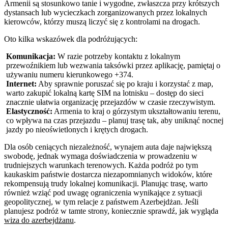
Armenii są stosunkowo tanie i wygodne, zwłaszcza przy krótszych
dystansach lub wycieczkach zorganizowanych przez lokalnych
kierowców, którzy muszą liczyć się z kontrolami na drogach.
Oto kilka wskazówek dla podróżujących:
Komunikacja:
W razie potrzeby kontaktu z lokalnym
przewoźnikiem lub wezwania taksówki przez aplikację, pamiętaj o
używaniu numeru kierunkowego +374.
Internet:
Aby sprawnie poruszać się po kraju i korzystać z map,
warto zakupić lokalną kartę SIM na lotnisku – dostęp do sieci
znacznie ułatwia organizację przejazdów w czasie rzeczywistym.
Elastyczność:
Armenia to kraj o górzystym ukształtowaniu terenu,
co wpływa na czas przejazdu – planuj trasę tak, aby uniknąć nocnej
jazdy po nieoświetlonych i krętych drogach.
Dla osób ceniących niezależność, wynajem auta daje największą
swobodę, jednak wymaga doświadczenia w prowadzeniu w
trudniejszych warunkach terenowych. Każda podróż po tym
kaukaskim państwie dostarcza niezapomnianych widoków, które
rekompensują trudy lokalnej komunikacji. Planując trasę, warto
również wziąć pod uwagę ograniczenia wynikające z sytuacji
geopolitycznej, w tym relacje z państwem Azerbejdżan. Jeśli
planujesz podróż w tamte strony, koniecznie sprawdź, jak wygląda
wiza do azerbejdżanu
.