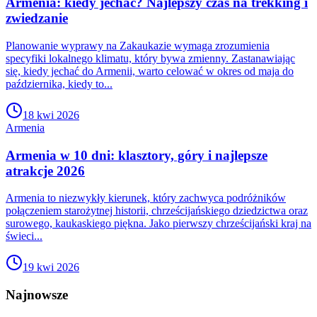
Armenia: kiedy jechać? Najlepszy czas na trekking i
zwiedzanie
Planowanie wyprawy na Zakaukazie wymaga zrozumienia
specyfiki lokalnego klimatu, który bywa zmienny. Zastanawiając
się, kiedy jechać do Armenii, warto celować w okres od maja do
października, kiedy to...
18 kwi 2026
Armenia
Armenia w 10 dni: klasztory, góry i najlepsze
atrakcje 2026
Armenia to niezwykły kierunek, który zachwyca podróżników
połączeniem starożytnej historii, chrześcijańskiego dziedzictwa oraz
surowego, kaukaskiego piękna. Jako pierwszy chrześcijański kraj na
świeci...
19 kwi 2026
Najnowsze