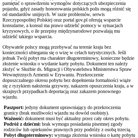
pamiętać o sprawdzeniu wymogów dotyczących ubezpieczenia
pojazdu, gdyż zasady honorowania polskich polis mogą różnić się
od standardów unijnych. W razie problemów, serwis
Rzeczypospolitej Polskiej oraz portal gov.pl oferują wsparcie
konsularne, a konsul ma prawo udzielić pomocy w sytuacjach
kryzysowych, o ile przepisy międzynarodowe pozwalają mu
udzielić takiego wsparcia.
Obywatele polscy mogą przebywać na terenie kraju bez
konieczności ubiegania się o wizę w celach turystycznych. Jeśli
jednak Twój pobyt ma charakter długoterminowy, konieczne będzie
złożenie wniosku o wydanie karty pobytu. Dokument ten należy
złożyć w Służbie ds. Migracji i Obywatelstwa Ministerstwa Spraw
Wewnętrznych Armenii w Erywaniu. Przekroczenie
dopuszczalnego okresu pobytu bez dopełnienia formalności wiąże
się z ryzykiem nałożenia grzywny, nakazem opuszczenia kraju, a w
skrajnych przypadkach deportacją oraz zakazem ponownego
wjazdu.
Paszport:
jedyny dokument uprawniający do przekroczenia
granicy (brak możliwości wjazdu na dowód osobisty).
Ważność:
dokument musi być aktualny przez cały okres pobytu.
Podróż z dziećmi:
brak wymogu posiadania pisemnej zgody
rodziców lub opiekunów prawnych przy podróży z osobą trzecią.
Pobyt długoterminowy:
wymaga złożenia wniosku o kartę pobytu