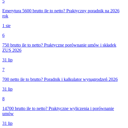
5
Emerytura 5600 brutto ile to netto? Praktyczny poradnik na 2026
rok
1 sie
6
750 brutto ile to netto? Praktyczne porównanie umów i składek
ZUS 2026
31 lip
7
700 netto ile to brutto? Poradnik i kalkulator wynagrodzeń 2026
31 lip
8
14700 brutto ile to netto? Praktyczne wyliczenia i porównanie
umów
31 lip