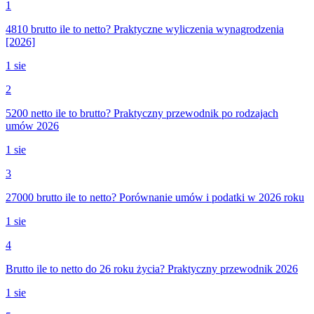
1
4810 brutto ile to netto? Praktyczne wyliczenia wynagrodzenia
[2026]
1 sie
2
5200 netto ile to brutto? Praktyczny przewodnik po rodzajach
umów 2026
1 sie
3
27000 brutto ile to netto? Porównanie umów i podatki w 2026 roku
1 sie
4
Brutto ile to netto do 26 roku życia? Praktyczny przewodnik 2026
1 sie