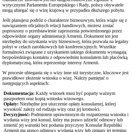
wytycznymi Parlamentu Europejskiego i Rady, polscy obywatele
mogą ubiegać się o wizę krajową w przypadku dłuższego pobytu.
Jeśli planujesz podróż o charakterze biznesowym, która wiąże się z
nawiązaniem oficjalnych relacji handlowych, możesz zostać
poproszony o przedstawienie zaproszenia potwierdzonego przez
odpowiednie organy administracji Armenii. Dokument ten jest
niezbędny do uzyskania wizy biznesowej, która pozwala na legalny
pobyt w celach zarobkowych lub konferencyjnych. Wszelkie
formalności związane z uzyskaniem takiego dokumentu wymagają
bezpośredniego kontaktu z odpowiednim konsulatem lub placówką
dyplomatyczną, która reprezentuje interesy Armenii.
W procesie ubiegania się o wizy inne niż turystyczne, kluczowe jest
prawidłowe złożenie wniosku o wizę. Należy pamiętać o
następujących aspektach:
Dokumentacja:
Każdy wniosek musi być poparty ważnym
paszportem oraz kopią wniosku wizowego.
Opłaty:
Niezbędne jest uiszczenie opłaty konsularnej, której
wysokość zależy od rodzaju wizy oraz jej krotności.
Decyzyjność:
Podmiotem uprawnionym do rozpatrzenia wniosku i
wydania wizy jest konsul, który ma prawo udzielić odmowy lub
zmienić jej warunki bez podania przyczyny Konsulat Republiki
Armenii ma prawo odmowy wydania wizy lub zmiany jej terminu