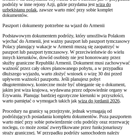
podróży w inne rejony Azji, gdzie przydatna jest
wiza do
uzbekistanu polak
, zawsze warto mieć przy sobie komplet
dokumentów.
Paszport i dokumenty potrzebne na wjazd do Armenii
Podstawowym dokumentem podróży, który umożliwia Polakom
wjechać do Armenii, jest ważny paszport lub paszport tymczasowy
Polacy planujący wakacje w Armenii muszą się zaopatrzyć w
paszport lub paszport tymczasowy. W przeciwieństwie do wielu
innych kierunków, dowód osobisty nie jest honorowany przez
służby graniczne Republiki Armenii. Dokument musi zachowywać
ważność przez cały okres planowanego pobytu, a w przypadku
dłuższego wyjazdu, warto złożyć wniosek o wizę 30 dni przed
upływem ważności paszportu. Jeśli planujesz pobyt
długoterminowy, konieczne może być ubieganie się o dokument,
jakim jest wiza krajowa, wydawana przez odpowiednie organy w
Erywaniu. Planując bardziej egzotyczne kierunki w przyszłości,
warto pamiętać o wymogach takich jak
wiza do jordanii 2026
.
Procedury na granicy są przejrzyste, jednak wymagają od
podróżujących posiadania kompletu dokumentów. Poza paszportem
warto mieć przy sobie potwierdzenie celu podróży oraz rezerwację
noclegu, co może zostać zweryfikowane przez funkcjonariuszy
straży granicznej. W przypadku podróży samochodem należy