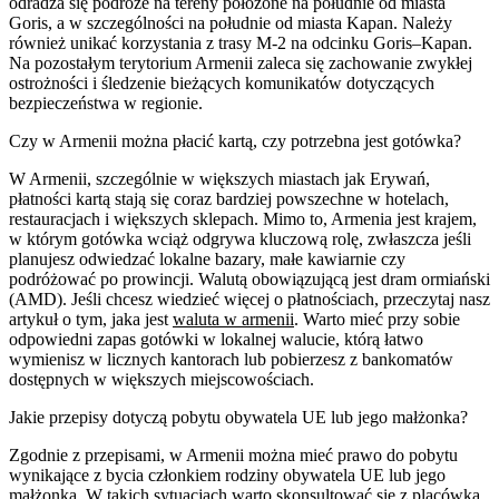
odradza się podróże na tereny położone na południe od miasta
Goris, a w szczególności na południe od miasta Kapan. Należy
również unikać korzystania z trasy M-2 na odcinku Goris–Kapan.
Na pozostałym terytorium Armenii zaleca się zachowanie zwykłej
ostrożności i śledzenie bieżących komunikatów dotyczących
bezpieczeństwa w regionie.
Czy w Armenii można płacić kartą, czy potrzebna jest gotówka?
W Armenii, szczególnie w większych miastach jak Erywań,
płatności kartą stają się coraz bardziej powszechne w hotelach,
restauracjach i większych sklepach. Mimo to, Armenia jest krajem,
w którym gotówka wciąż odgrywa kluczową rolę, zwłaszcza jeśli
planujesz odwiedzać lokalne bazary, małe kawiarnie czy
podróżować po prowincji. Walutą obowiązującą jest dram ormiański
(AMD). Jeśli chcesz wiedzieć więcej o płatnościach, przeczytaj nasz
artykuł o tym, jaka jest
waluta w armenii
. Warto mieć przy sobie
odpowiedni zapas gotówki w lokalnej walucie, którą łatwo
wymienisz w licznych kantorach lub pobierzesz z bankomatów
dostępnych w większych miejscowościach.
Jakie przepisy dotyczą pobytu obywatela UE lub jego małżonka?
Zgodnie z przepisami, w Armenii można mieć prawo do pobytu
wynikające z bycia członkiem rodziny obywatela UE lub jego
małżonka. W takich sytuacjach warto skonsultować się z placówką