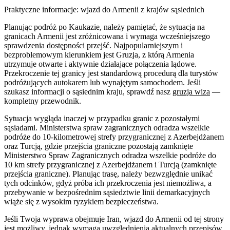
Praktyczne informacje: wjazd do Armenii z krajów sąsiednich
Planując podróż po Kaukazie, należy pamiętać, że sytuacja na
granicach Armenii jest zróżnicowana i wymaga wcześniejszego
sprawdzenia dostępności przejść. Najpopularniejszym i
bezproblemowym kierunkiem jest Gruzja, z którą Armenia
utrzymuje otwarte i aktywnie działające połączenia lądowe.
Przekroczenie tej granicy jest standardową procedurą dla turystów
podróżujących autokarem lub wynajętym samochodem. Jeśli
szukasz informacji o sąsiednim kraju, sprawdź nasz
gruzja wiza
—
kompletny przewodnik.
Sytuacja wygląda inaczej w przypadku granic z pozostałymi
sąsiadami. Ministerstwa spraw zagranicznych odradza wszelkie
podróże do 10-kilometrowej strefy przygranicznej z Azerbejdżanem
oraz Turcją, gdzie przejścia graniczne pozostają zamknięte
Ministerstwo Spraw Zagranicznych odradza wszelkie podróże do
10 km strefy przygranicznej z Azerbejdżanem i Turcją (zamknięte
przejścia graniczne). Planując trasę, należy bezwzględnie unikać
tych odcinków, gdyż próba ich przekroczenia jest niemożliwa, a
przebywanie w bezpośrednim sąsiedztwie linii demarkacyjnych
wiąże się z wysokim ryzykiem bezpieczeństwa.
Jeśli Twoja wyprawa obejmuje Iran, wjazd do Armenii od tej strony
jest możliwy, jednak wymaga uwzględnienia aktualnych przepisów