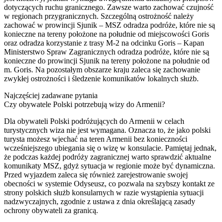
dotyczących ruchu granicznego. Zawsze warto zachować czujność
w regionach przygranicznych. Szczególną ostrożność należy
zachować w prowincji Sjunik – MSZ odradza podróże, które nie są
konieczne na tereny położone na południe od miejscowości Goris
oraz odradza korzystanie z trasy M-2 na odcinku Goris – Kapan
Ministerstwo Spraw Zagranicznych odradza podróże, które nie są
konieczne do prowincji Sjunik na tereny położone na południe od
m. Goris. Na pozostałym obszarze kraju zaleca się zachowanie
zwykłej ostrożności i śledzenie komunikatów lokalnych służb.
Najczęściej zadawane pytania
Czy obywatele Polski potrzebują wizy do Armenii?
Dla obywateli Polski podróżujących do Armenii w celach
turystycznych wiza nie jest wymagana. Oznacza to, że jako polski
turysta możesz wjechać na teren Armenii bez konieczności
wcześniejszego ubiegania się o wizę w konsulacie. Pamiętaj jednak,
że podczas każdej podróży zagranicznej warto sprawdzić aktualne
komunikaty MSZ, gdyż sytuacja w regionie może być dynamiczna.
Przed wyjazdem zaleca się również zarejestrowanie swojej
obecności w systemie Odyseusz, co pozwala na szybszy kontakt ze
strony polskich służb konsularnych w razie wystąpienia sytuacji
nadzwyczajnych, zgodnie z ustawa z dnia określającą zasady
ochrony obywateli za granicą.