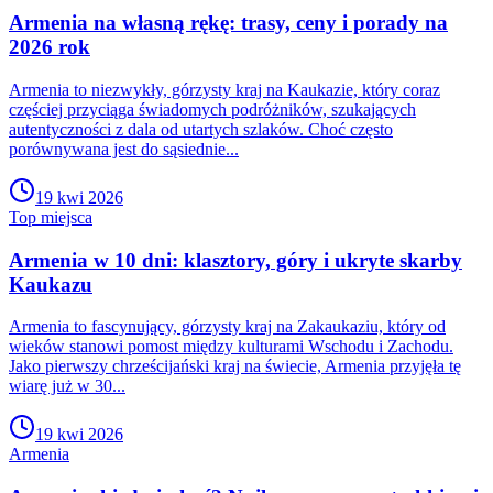
Armenia na własną rękę: trasy, ceny i porady na
2026 rok
Armenia to niezwykły, górzysty kraj na Kaukazie, który coraz
częściej przyciąga świadomych podróżników, szukających
autentyczności z dala od utartych szlaków. Choć często
porównywana jest do sąsiednie...
19 kwi 2026
Top miejsca
Armenia w 10 dni: klasztory, góry i ukryte skarby
Kaukazu
Armenia to fascynujący, górzysty kraj na Zakaukaziu, który od
wieków stanowi pomost między kulturami Wschodu i Zachodu.
Jako pierwszy chrześcijański kraj na świecie, Armenia przyjęła tę
wiarę już w 30...
19 kwi 2026
Armenia