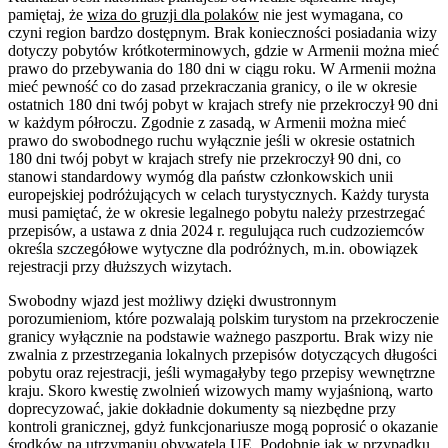
pamiętaj, że
wiza do gruzji dla polaków
nie jest wymagana, co
czyni region bardzo dostępnym. Brak konieczności posiadania wizy
dotyczy pobytów krótkoterminowych, gdzie w Armenii można mieć
prawo do przebywania do 180 dni w ciągu roku. W Armenii można
mieć pewność co do zasad przekraczania granicy, o ile w okresie
ostatnich 180 dni twój pobyt w krajach strefy nie przekroczył 90 dni
w każdym półroczu. Zgodnie z zasadą, w Armenii można mieć
prawo do swobodnego ruchu wyłącznie jeśli w okresie ostatnich
180 dni twój pobyt w krajach strefy nie przekroczył 90 dni, co
stanowi standardowy wymóg dla państw członkowskich unii
europejskiej podróżujących w celach turystycznych. Każdy turysta
musi pamiętać, że w okresie legalnego pobytu należy przestrzegać
przepisów, a ustawa z dnia 2024 r. regulująca ruch cudzoziemców
określa szczegółowe wytyczne dla podróżnych, m.in. obowiązek
rejestracji przy dłuższych wizytach.
Swobodny wjazd jest możliwy dzięki dwustronnym
porozumieniom, które pozwalają polskim turystom na przekroczenie
granicy wyłącznie na podstawie ważnego paszportu. Brak wizy nie
zwalnia z przestrzegania lokalnych przepisów dotyczących długości
pobytu oraz rejestracji, jeśli wymagałyby tego przepisy wewnętrzne
kraju. Skoro kwestię zwolnień wizowych mamy wyjaśnioną, warto
doprecyzować, jakie dokładnie dokumenty są niezbędne przy
kontroli granicznej, gdyż funkcjonariusze mogą poprosić o okazanie
środków na utrzymaniu obywatela UE. Podobnie jak w przypadku