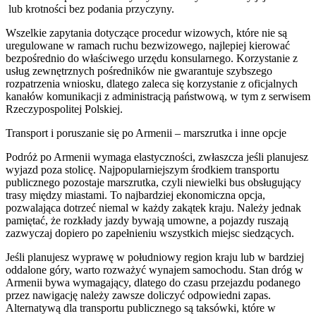
lub krotności bez podania przyczyny.
Wszelkie zapytania dotyczące procedur wizowych, które nie są
uregulowane w ramach ruchu bezwizowego, najlepiej kierować
bezpośrednio do właściwego urzędu konsularnego. Korzystanie z
usług zewnętrznych pośredników nie gwarantuje szybszego
rozpatrzenia wniosku, dlatego zaleca się korzystanie z oficjalnych
kanałów komunikacji z administracją państwową, w tym z serwisem
Rzeczypospolitej Polskiej.
Transport i poruszanie się po Armenii – marszrutka i inne opcje
Podróż po Armenii wymaga elastyczności, zwłaszcza jeśli planujesz
wyjazd poza stolicę. Najpopularniejszym środkiem transportu
publicznego pozostaje marszrutka, czyli niewielki bus obsługujący
trasy między miastami. To najbardziej ekonomiczna opcja,
pozwalająca dotrzeć niemal w każdy zakątek kraju. Należy jednak
pamiętać, że rozkłady jazdy bywają umowne, a pojazdy ruszają
zazwyczaj dopiero po zapełnieniu wszystkich miejsc siedzących.
Jeśli planujesz wyprawę w południowy region kraju lub w bardziej
oddalone góry, warto rozważyć wynajem samochodu. Stan dróg w
Armenii bywa wymagający, dlatego do czasu przejazdu podanego
przez nawigację należy zawsze doliczyć odpowiedni zapas.
Alternatywą dla transportu publicznego są taksówki, które w