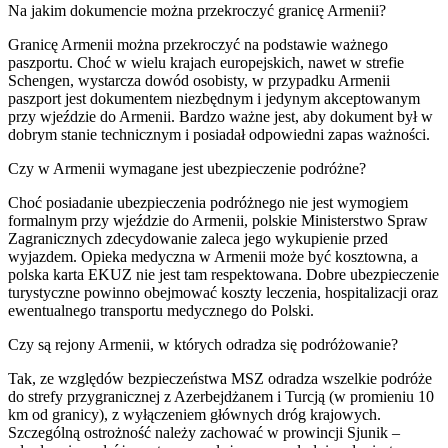
Na jakim dokumencie można przekroczyć granicę Armenii?
Granicę Armenii można przekroczyć na podstawie ważnego
paszportu. Choć w wielu krajach europejskich, nawet w strefie
Schengen, wystarcza dowód osobisty, w przypadku Armenii
paszport jest dokumentem niezbędnym i jedynym akceptowanym
przy wjeździe do Armenii. Bardzo ważne jest, aby dokument był w
dobrym stanie technicznym i posiadał odpowiedni zapas ważności.
Czy w Armenii wymagane jest ubezpieczenie podróżne?
Choć posiadanie ubezpieczenia podróżnego nie jest wymogiem
formalnym przy wjeździe do Armenii, polskie Ministerstwo Spraw
Zagranicznych zdecydowanie zaleca jego wykupienie przed
wyjazdem. Opieka medyczna w Armenii może być kosztowna, a
polska karta EKUZ nie jest tam respektowana. Dobre ubezpieczenie
turystyczne powinno obejmować koszty leczenia, hospitalizacji oraz
ewentualnego transportu medycznego do Polski.
Czy są rejony Armenii, w których odradza się podróżowanie?
Tak, ze względów bezpieczeństwa MSZ odradza wszelkie podróże
do strefy przygranicznej z Azerbejdżanem i Turcją (w promieniu 10
km od granicy), z wyłączeniem głównych dróg krajowych.
Szczególną ostrożność należy zachować w prowincji Sjunik –