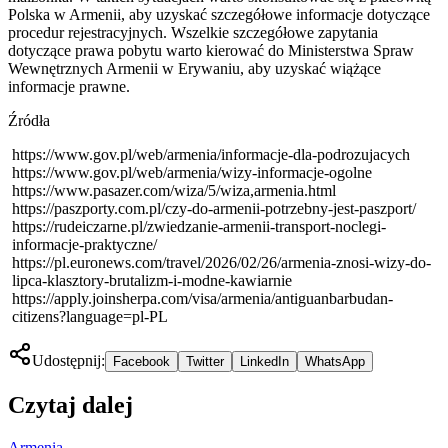
Polska w Armenii, aby uzyskać szczegółowe informacje dotyczące
procedur rejestracyjnych. Wszelkie szczegółowe zapytania
dotyczące prawa pobytu warto kierować do Ministerstwa Spraw
Wewnętrznych Armenii w Erywaniu, aby uzyskać wiążące
informacje prawne.
Źródła
https://www.gov.pl/web/armenia/informacje-dla-podrozujacych
https://www.gov.pl/web/armenia/wizy-informacje-ogolne
https://www.pasazer.com/wiza/5/wiza,armenia.html
https://paszporty.com.pl/czy-do-armenii-potrzebny-jest-paszport/
https://rudeiczarne.pl/zwiedzanie-armenii-transport-noclegi-
informacje-praktyczne/
https://pl.euronews.com/travel/2026/02/26/armenia-znosi-wizy-do-
lipca-klasztory-brutalizm-i-modne-kawiarnie
https://apply.joinsherpa.com/visa/armenia/antiguanbarbudan-
citizens?language=pl-PL
Udostępnij:
Facebook
Twitter
LinkedIn
WhatsApp
Czytaj dalej
Armenia