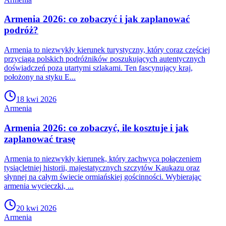
Armenia 2026: co zobaczyć i jak zaplanować
podróż?
Armenia to niezwykły kierunek turystyczny, który coraz częściej
przyciąga polskich podróżników poszukujących autentycznych
doświadczeń poza utartymi szlakami. Ten fascynujący kraj,
położony na styku E...
18 kwi 2026
Armenia
Armenia 2026: co zobaczyć, ile kosztuje i jak
zaplanować trasę
Armenia to niezwykły kierunek, który zachwyca połączeniem
tysiącletniej historii, majestatycznych szczytów Kaukazu oraz
słynnej na całym świecie ormiańskiej gościnności. Wybierając
armenia wycieczki, ...
20 kwi 2026
Armenia