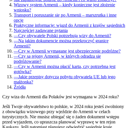
Wizowy system Armenii – kiedy konieczne jest złożenie
wniosku?
Transport i poruszanie się po Armenii – marszrutka i inne
opcje
Praktyczne informacje: wjazd do Armenii z krajów sąsiednich
Najczęściej zadawane pytania
—
Czy obywatele Polski potrzebują wizy do Armenii?
—
Na jakim dokumencie można przekroczyć granicę
Armenii?
—
Czy w Armenii wymagane jest ubezpieczenie podróżne?
—
Czy są rejony Armenii, w których odradza się
podróżowanie?
—
Czy w Armenii można płacić kartą, czy potrzebna jest
gotówka?
—
Jakie przepisy dotyczą pobytu obywatela UE lub jego
małżonka?
Źródła
Czy wiza do Armenii dla Polaków jest wymagana w 2024 roku?
Jeśli Twoje obywatelstwo to polskie, w 2024 roku jesteś zwolniony
z obowiązku wizowego przy wjeździe do Armenii w celach
turystycznych. Nie musisz ubiegać się o żaden dokument wstępu
przed wyjazdem, co upraszcza planować wyprawę w ten rejon
Kaukazu. Jeśli natomiast planujesz odwiedzić sąsiednie kraje,