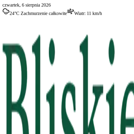
czwartek, 6 sierpnia 2026
24
°C
Zachmurzenie całkowite
Wiatr:
11
km/h