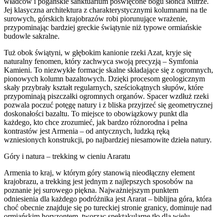
władców i pogańskie sanktuarium poświęcone bogu słońca Mitrze.
Jej klasyczna architektura z charakterystycznymi kolumnami na tle
surowych, górskich krajobrazów robi piorunujące wrażenie,
przypominając bardziej greckie świątynie niż typowe ormiańskie
budowle sakralne.
Tuż obok świątyni, w głębokim kanionie rzeki Azat, kryje się
naturalny fenomen, który zachwyca swoją precyzją – Symfonia
Kamieni. To niezwykłe formacje skalne składające się z ogromnych,
pionowych kolumn bazaltowych. Dzięki procesom geologicznym
skały przybrały kształt regularnych, sześciokątnych słupów, które
przypominają piszczałki ogromnych organów. Spacer wzdłuż rzeki
pozwala poczuć potęgę natury i z bliska przyjrzeć się geometrycznej
doskonałości bazaltu. To miejsce to obowiązkowy punkt dla
każdego, kto chce zrozumieć, jak bardzo różnorodna i pełna
kontrastów jest Armenia – od antycznych, ludzką ręką
wzniesionych konstrukcji, po najbardziej niesamowite dzieła natury.
Góry i natura – trekking w cieniu Araratu
Armenia to kraj, w którym góry stanowią nieodłączny element
krajobrazu, a trekking jest jednym z najlepszych sposobów na
poznanie jej surowego piękna. Najważniejszym punktem
odniesienia dla każdego podróżnika jest Ararat – biblijna góra, która
choć obecnie znajduje się po tureckiej stronie granicy, dominuje nad
ormiańskim horyzontem, tworząc spektakularne tło dla wielu