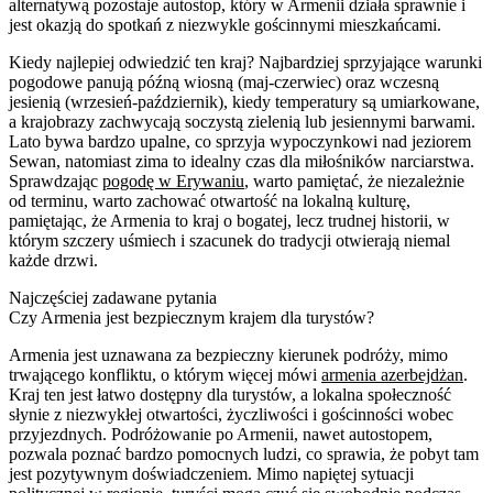
alternatywą pozostaje autostop, który w Armenii działa sprawnie i
jest okazją do spotkań z niezwykle gościnnymi mieszkańcami.
Kiedy najlepiej odwiedzić ten kraj? Najbardziej sprzyjające warunki
pogodowe panują późną wiosną (maj-czerwiec) oraz wczesną
jesienią (wrzesień-październik), kiedy temperatury są umiarkowane,
a krajobrazy zachwycają soczystą zielenią lub jesiennymi barwami.
Lato bywa bardzo upalne, co sprzyja wypoczynkowi nad jeziorem
Sewan, natomiast zima to idealny czas dla miłośników narciarstwa.
Sprawdzając
pogodę w Erywaniu
, warto pamiętać, że niezależnie
od terminu, warto zachować otwartość na lokalną kulturę,
pamiętając, że Armenia to kraj o bogatej, lecz trudnej historii, w
którym szczery uśmiech i szacunek do tradycji otwierają niemal
każde drzwi.
Najczęściej zadawane pytania
Czy Armenia jest bezpiecznym krajem dla turystów?
Armenia jest uznawana za bezpieczny kierunek podróży, mimo
trwającego konfliktu, o którym więcej mówi
armenia azerbejdżan
.
Kraj ten jest łatwo dostępny dla turystów, a lokalna społeczność
słynie z niezwykłej otwartości, życzliwości i gościnności wobec
przyjezdnych. Podróżowanie po Armenii, nawet autostopem,
pozwala poznać bardzo pomocnych ludzi, co sprawia, że pobyt tam
jest pozytywnym doświadczeniem. Mimo napiętej sytuacji