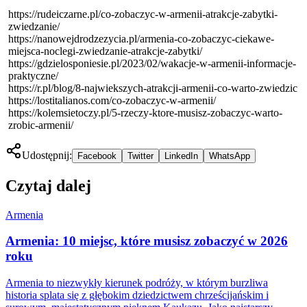
https://rudeiczarne.pl/co-zobaczyc-w-armenii-atrakcje-zabytki-
zwiedzanie/
https://nanowejdrodzezycia.pl/armenia-co-zobaczyc-ciekawe-
miejsca-noclegi-zwiedzanie-atrakcje-zabytki/
https://gdzielosponiesie.pl/2023/02/wakacje-w-armenii-informacje-
praktyczne/
https://r.pl/blog/8-najwiekszych-atrakcji-armenii-co-warto-zwiedzic
https://lostitalianos.com/co-zobaczyc-w-armenii/
https://kolemsietoczy.pl/5-rzeczy-ktore-musisz-zobaczyc-warto-
zrobic-armenii/
Udostępnij:
Facebook
Twitter
LinkedIn
WhatsApp
Czytaj dalej
Armenia
Armenia: 10 miejsc, które musisz zobaczyć w 2026
roku
Armenia to niezwykły kierunek podróży, w którym burzliwa
historia splata się z głębokim dziedzictwem chrześcijańskim i