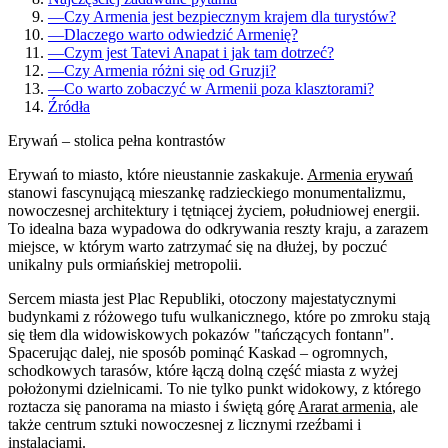
—
Czy Armenia jest bezpiecznym krajem dla turystów?
—
Dlaczego warto odwiedzić Armenię?
—
Czym jest Tatevi Anapat i jak tam dotrzeć?
—
Czy Armenia różni się od Gruzji?
—
Co warto zobaczyć w Armenii poza klasztorami?
Źródła
Erywań – stolica pełna kontrastów
Erywań to miasto, które nieustannie zaskakuje.
Armenia erywań
stanowi fascynującą mieszankę radzieckiego monumentalizmu,
nowoczesnej architektury i tętniącej życiem, południowej energii.
To idealna baza wypadowa do odkrywania reszty kraju, a zarazem
miejsce, w którym warto zatrzymać się na dłużej, by poczuć
unikalny puls ormiańskiej metropolii.
Sercem miasta jest Plac Republiki, otoczony majestatycznymi
budynkami z różowego tufu wulkanicznego, które po zmroku stają
się tłem dla widowiskowych pokazów "tańczących fontann".
Spacerując dalej, nie sposób pominąć Kaskad – ogromnych,
schodkowych tarasów, które łączą dolną część miasta z wyżej
położonymi dzielnicami. To nie tylko punkt widokowy, z którego
roztacza się panorama na miasto i świętą górę
Ararat armenia
, ale
także centrum sztuki nowoczesnej z licznymi rzeźbami i
instalacjami.