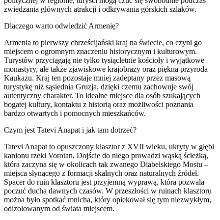
politycznej w regionie, turyści mogą czuć się swobodnie podczas
zwiedzania głównych atrakcji i odkrywania górskich szlaków.
Dlaczego warto odwiedzić Armenię?
Armenia to pierwszy chrześcijański kraj na świecie, co czyni go
miejscem o ogromnym znaczeniu historycznym i kulturowym.
Turystów przyciągają nie tylko tysiącletnie kościoły i wyjątkowe
monastyry, ale także zjawiskowe krajobrazy oraz piękna przyroda
Kaukazu. Kraj ten pozostaje mniej zadeptany przez masową
turystykę niż sąsiednia Gruzja, dzięki czemu zachowuje swój
autentyczny charakter. To idealne miejsce dla osób szukających
bogatej kultury, kontaktu z historią oraz możliwości poznania
bardzo otwartych i pomocnych mieszkańców.
Czym jest Tatevi Anapat i jak tam dotrzeć?
Tatevi Anapat to opuszczony klasztor z XVII wieku, ukryty w głębi
kanionu rzeki Vorotan. Dojście do niego prowadzi wąską ścieżką,
która zaczyna się w okolicach tak zwanego Diabelskiego Mostu –
miejsca słynącego z formacji skalnych oraz naturalnych źródeł.
Spacer do ruin klasztoru jest przyjemną wyprawą, która pozwala
poczuć ducha dawnych czasów. W przeszłości w ruinach klasztoru
można było spotkać mnicha, który opiekował się tym niezwykłym,
odizolowanym od świata miejscem.