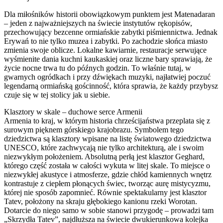
Dla miłośników historii obowiązkowym punktem jest Matenadaran
– jeden z najważniejszych na świecie instytutów rękopisów,
przechowujący bezcenne ormiańskie zabytki piśmiennictwa. Jednak
Erywań to nie tylko muzea i zabytki. Po zachodzie słońca miasto
zmienia swoje oblicze. Lokalne kawiarnie, restauracje serwujące
wyśmienite dania kuchni kaukaskiej oraz liczne bary sprawiają, że
życie nocne trwa tu do późnych godzin. To właśnie tutaj, w
gwarnych ogródkach i przy dźwiękach muzyki, najłatwiej poczuć
legendarną ormiańską gościnność, która sprawia, że każdy przybysz
czuje się w tej stolicy jak u siebie.
Klasztory w skale – duchowe serce Armenii
Armenia to kraj, w którym historia chrześcijaństwa przeplata się z
surowym pięknem górskiego krajobrazu. Symbolem tego
dziedzictwa są klasztory wpisane na listę światowego dziedzictwa
UNESCO, które zachwycają nie tylko architekturą, ale i swoim
niezwykłym położeniem. Absolutną perłą jest klasztor Geghard,
którego część została w całości wykuta w litej skale. To miejsce o
niezwykłej akustyce i atmosferze, gdzie chłód kamiennych wnętrz
kontrastuje z ciepłem płonących świec, tworząc aurę mistycyzmu,
której nie sposób zapomnieć. Równie spektakularny jest klasztor
Tatev, położony na skraju głębokiego kanionu rzeki Worotan.
Dotarcie do niego samo w sobie stanowi przygodę – prowadzi tam
„Skrzydła Tatev”, najdłuższa na świecie dwukierunkowa kolejka