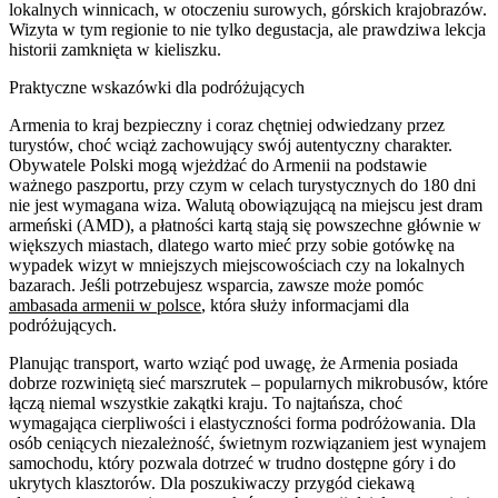
lokalnych winnicach, w otoczeniu surowych, górskich krajobrazów.
Wizyta w tym regionie to nie tylko degustacja, ale prawdziwa lekcja
historii zamknięta w kieliszku.
Praktyczne wskazówki dla podróżujących
Armenia to kraj bezpieczny i coraz chętniej odwiedzany przez
turystów, choć wciąż zachowujący swój autentyczny charakter.
Obywatele Polski mogą wjeżdżać do Armenii na podstawie
ważnego paszportu, przy czym w celach turystycznych do 180 dni
nie jest wymagana wiza. Walutą obowiązującą na miejscu jest dram
armeński (AMD), a płatności kartą stają się powszechne głównie w
większych miastach, dlatego warto mieć przy sobie gotówkę na
wypadek wizyt w mniejszych miejscowościach czy na lokalnych
bazarach. Jeśli potrzebujesz wsparcia, zawsze może pomóc
ambasada armenii w polsce
, która służy informacjami dla
podróżujących.
Planując transport, warto wziąć pod uwagę, że Armenia posiada
dobrze rozwiniętą sieć marszrutek – popularnych mikrobusów, które
łączą niemal wszystkie zakątki kraju. To najtańsza, choć
wymagająca cierpliwości i elastyczności forma podróżowania. Dla
osób ceniących niezależność, świetnym rozwiązaniem jest wynajem
samochodu, który pozwala dotrzeć w trudno dostępne góry i do
ukrytych klasztorów. Dla poszukiwaczy przygód ciekawą