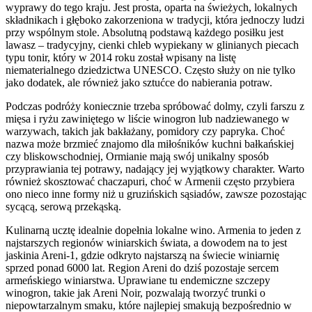
wyprawy do tego kraju. Jest prosta, oparta na świeżych, lokalnych
składnikach i głęboko zakorzeniona w tradycji, która jednoczy ludzi
przy wspólnym stole. Absolutną podstawą każdego posiłku jest
lawasz – tradycyjny, cienki chleb wypiekany w glinianych piecach
typu tonir, który w 2014 roku został wpisany na listę
niematerialnego dziedzictwa UNESCO. Często służy on nie tylko
jako dodatek, ale również jako sztućce do nabierania potraw.
Podczas podróży koniecznie trzeba spróbować dolmy, czyli farszu z
mięsa i ryżu zawiniętego w liście winogron lub nadziewanego w
warzywach, takich jak bakłażany, pomidory czy papryka. Choć
nazwa może brzmieć znajomo dla miłośników kuchni bałkańskiej
czy bliskowschodniej, Ormianie mają swój unikalny sposób
przyprawiania tej potrawy, nadający jej wyjątkowy charakter. Warto
również skosztować chaczapuri, choć w Armenii często przybiera
ono nieco inne formy niż u gruzińskich sąsiadów, zawsze pozostając
sycącą, serową przekąską.
Kulinarną ucztę idealnie dopełnia lokalne wino. Armenia to jeden z
najstarszych regionów winiarskich świata, a dowodem na to jest
jaskinia Areni-1, gdzie odkryto najstarszą na świecie winiarnię
sprzed ponad 6000 lat. Region Areni do dziś pozostaje sercem
armeńskiego winiarstwa. Uprawiane tu endemiczne szczepy
winogron, takie jak Areni Noir, pozwalają tworzyć trunki o
niepowtarzalnym smaku, które najlepiej smakują bezpośrednio w