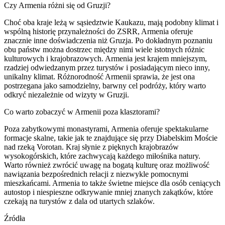
Czy Armenia różni się od Gruzji?
Choć oba kraje leżą w sąsiedztwie Kaukazu, mają podobny klimat i
wspólną historię przynależności do ZSRR, Armenia oferuje
znacznie inne doświadczenia niż Gruzja. Po dokładnym poznaniu
obu państw można dostrzec między nimi wiele istotnych różnic
kulturowych i krajobrazowych. Armenia jest krajem mniejszym,
rzadziej odwiedzanym przez turystów i posiadającym nieco inny,
unikalny klimat. Różnorodność Armenii sprawia, że jest ona
postrzegana jako samodzielny, barwny cel podróży, który warto
odkryć niezależnie od wizyty w Gruzji.
Co warto zobaczyć w Armenii poza klasztorami?
Poza zabytkowymi monastyrami, Armenia oferuje spektakularne
formacje skalne, takie jak te znajdujące się przy Diabelskim Moście
nad rzeką Vorotan. Kraj słynie z pięknych krajobrazów
wysokogórskich, które zachwycają każdego miłośnika natury.
Warto również zwrócić uwagę na bogatą kulturę oraz możliwość
nawiązania bezpośrednich relacji z niezwykle pomocnymi
mieszkańcami. Armenia to także świetne miejsce dla osób ceniących
autostop i niespieszne odkrywanie mniej znanych zakątków, które
czekają na turystów z dala od utartych szlaków.
Źródła