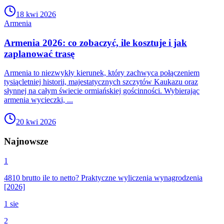
18 kwi 2026
Armenia
Armenia 2026: co zobaczyć, ile kosztuje i jak
zaplanować trasę
Armenia to niezwykły kierunek, który zachwyca połączeniem
tysiącletniej historii, majestatycznych szczytów Kaukazu oraz
słynnej na całym świecie ormiańskiej gościnności. Wybierając
armenia wycieczki, ...
20 kwi 2026
Najnowsze
1
4810 brutto ile to netto? Praktyczne wyliczenia wynagrodzenia
[2026]
1 sie
2