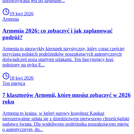
porównywana jest do sąsiednie...
19 kwi 2026
Armenia
Armenia 2026: co zobaczyć i jak zaplanować
podróż?
Armenia to niezwykły kierunek turystyczny, który coraz częściej
przyciąga polskich podróżników poszukujących autentycznych
doświadczeń poza utartymi szlakami. Ten fascynujący kraj,
położony na styku E...
18 kwi 2026
Top miejsca
7 klasztorów Armenii, które musisz zobaczyć w 2026
roku
Armenia to kraina, w której surowy krajobraz Kaukaz
nierozerwalnie splata się z dziedzictwem pierwszego chrześcijański
państwo świata. Dla wnikliwego podróżnika poszukującego miejsc
o autentycznym, du...