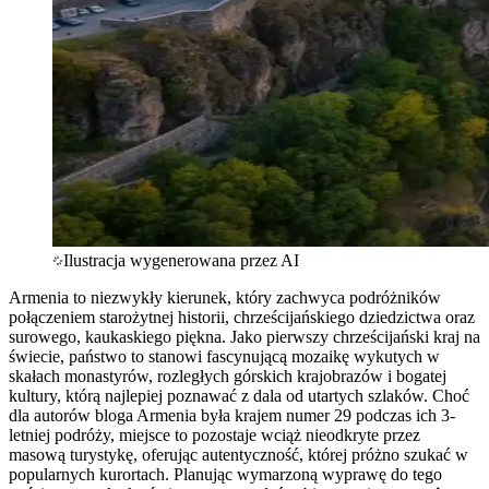
Ilustracja wygenerowana przez AI
Armenia to niezwykły kierunek, który zachwyca podróżników
połączeniem starożytnej historii, chrześcijańskiego dziedzictwa oraz
surowego, kaukaskiego piękna. Jako pierwszy chrześcijański kraj na
świecie, państwo to stanowi fascynującą mozaikę wykutych w
skałach monastyrów, rozległych górskich krajobrazów i bogatej
kultury, którą najlepiej poznawać z dala od utartych szlaków. Choć
dla autorów bloga Armenia była krajem numer 29 podczas ich 3-
letniej podróży, miejsce to pozostaje wciąż nieodkryte przez
masową turystykę, oferując autentyczność, której próżno szukać w
popularnych kurortach. Planując wymarzoną wyprawę do tego