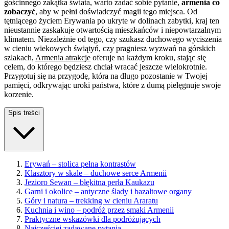
gościnnego zakątka świata, warto zadać sobie pytanie,
armenia co
zobaczyć
, aby w pełni doświadczyć magii tego miejsca. Od
tętniącego życiem Erywania po ukryte w dolinach zabytki, kraj ten
nieustannie zaskakuje otwartością mieszkańców i niepowtarzalnym
klimatem. Niezależnie od tego, czy szukasz duchowego wyciszenia
w cieniu wiekowych świątyń, czy pragniesz wyzwań na górskich
szlakach,
Armenia atrakcje
oferuje na każdym kroku, stając się
celem, do którego będziesz chciał wracać jeszcze wielokrotnie.
Przygotuj się na przygodę, która na długo pozostanie w Twojej
pamięci, odkrywając uroki państwa, które z dumą pielęgnuje swoje
korzenie.
Spis treści
Erywań – stolica pełna kontrastów
Klasztory w skale – duchowe serce Armenii
Jezioro Sewan – błękitna perła Kaukazu
Garni i okolice – antyczne ślady i bazaltowe organy
Góry i natura – trekking w cieniu Araratu
Kuchnia i wino – podróż przez smaki Armenii
Praktyczne wskazówki dla podróżujących
Najczęściej zadawane pytania