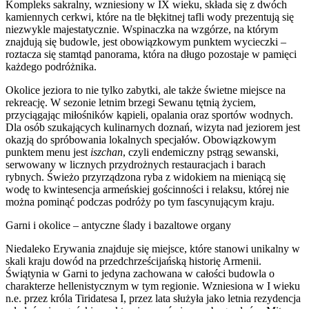
Kompleks sakralny, wzniesiony w IX wieku, składa się z dwóch
kamiennych cerkwi, które na tle błękitnej tafli wody prezentują się
niezwykle majestatycznie. Wspinaczka na wzgórze, na którym
znajdują się budowle, jest obowiązkowym punktem wycieczki –
roztacza się stamtąd panorama, która na długo pozostaje w pamięci
każdego podróżnika.
Okolice jeziora to nie tylko zabytki, ale także świetne miejsce na
rekreację. W sezonie letnim brzegi Sewanu tętnią życiem,
przyciągając miłośników kąpieli, opalania oraz sportów wodnych.
Dla osób szukających kulinarnych doznań, wizyta nad jeziorem jest
okazją do spróbowania lokalnych specjałów. Obowiązkowym
punktem menu jest
iszchan
, czyli endemiczny pstrąg sewanski,
serwowany w licznych przydrożnych restauracjach i barach
rybnych. Świeżo przyrządzona ryba z widokiem na mieniącą się
wodę to kwintesencja armeńskiej gościnności i relaksu, której nie
można pominąć podczas podróży po tym fascynującym kraju.
Garni i okolice – antyczne ślady i bazaltowe organy
Niedaleko Erywania znajduje się miejsce, które stanowi unikalny w
skali kraju dowód na przedchrześcijańską historię Armenii.
Świątynia w Garni to jedyna zachowana w całości budowla o
charakterze hellenistycznym w tym regionie. Wzniesiona w I wieku
n.e. przez króla Tiridatesa I, przez lata służyła jako letnia rezydencja