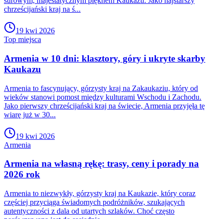
surowym, majestatycznym pięknem Kaukazu. Jako najstarszy
chrześcijański kraj na ś...
19 kwi 2026
Top miejsca
Armenia w 10 dni: klasztory, góry i ukryte skarby
Kaukazu
Armenia to fascynujący, górzysty kraj na Zakaukaziu, który od
wieków stanowi pomost między kulturami Wschodu i Zachodu.
Jako pierwszy chrześcijański kraj na świecie, Armenia przyjęła tę
wiarę już w 30...
19 kwi 2026
Armenia
Armenia na własną rękę: trasy, ceny i porady na
2026 rok
Armenia to niezwykły, górzysty kraj na Kaukazie, który coraz
częściej przyciąga świadomych podróżników, szukających
autentyczności z dala od utartych szlaków. Choć często