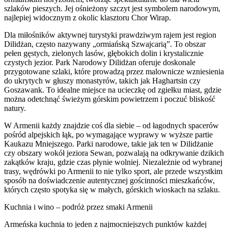
szlaków pieszych. Jej ośnieżony szczyt jest symbolem narodowym,
najlepiej widocznym z okolic klasztoru Chor Wirap.
Dla miłośników aktywnej turystyki prawdziwym rajem jest region
Dilidżan, często nazywany „ormiańską Szwajcarią”. To obszar
pełen gęstych, zielonych lasów, głębokich dolin i krystalicznie
czystych jezior. Park Narodowy Dilidżan oferuje doskonale
przygotowane szlaki, które prowadzą przez malownicze wzniesienia
do ukrytych w głuszy monastyrów, takich jak Haghartsin czy
Goszawank. To idealne miejsce na ucieczkę od zgiełku miast, gdzie
można odetchnąć świeżym górskim powietrzem i poczuć bliskość
natury.
W Armenii każdy znajdzie coś dla siebie – od łagodnych spacerów
pośród alpejskich łąk, po wymagające wyprawy w wyższe partie
Kaukazu Mniejszego. Parki narodowe, takie jak ten w Dilidżanie
czy obszary wokół jeziora Sewan, pozwalają na odkrywanie dzikich
zakątków kraju, gdzie czas płynie wolniej. Niezależnie od wybranej
trasy, wędrówki po Armenii to nie tylko sport, ale przede wszystkim
sposób na doświadczenie autentycznej gościnności mieszkańców,
których często spotyka się w małych, górskich wioskach na szlaku.
Kuchnia i wino – podróż przez smaki Armenii
Armeńska kuchnia to jeden z najmocniejszych punktów każdej