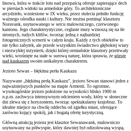
linowa, która w trakcie lotu nad przepaścią oferuje zapierające dech
w piersiach widoki na armeńskie góry. To architektoniczne
arcydzieło, wzniesione w IX wieku, przez stulecia pełniło funkcję
ważnego ośrodka nauki i kultury. Nie można pominąć klasztoru
Noravank, usytuowanego w sercu malowniczego, czerwonego
kanionu. Jego charakterystyczne, ceglaste mury wznoszą się na tle
stromych, rudych klifów, tworząc jedną z najbardziej
fotogenicznych scenerii w całym kraju. Każdy z tych obiektów to
nie tylko zabytek, ale przede wszystkim świadectwo głębokiej wiary
i niezwykłej inżynierii, dzięki której ormiańskie klasztory przetrwały
wieki, wrośnięte na stałe w surową naturę, która sprawia, że
góruje
nad kaukazem
swoim unikalnym charakterem.
Jezioro Sewan – błękitna perła Kaukazu
Nazywane „błękitną perłą Kaukazu”, jezioro Sewan stanowi jeden z
najważniejszych punktów na mapie Armenii. To ogromne,
wysokogórskie jezioro położone na wysokości blisko 1900 m
n.p.m. zachwyca intensywnym odcieniem wody, który w słoneczne
dni zlewa się z horyzontem, tworząc spektakularny krajobraz. To
idealne miejsce na chwilę oddechu od zgiełku miast, oferujące
zarówno kojący spokój, jak i bogatą ofertę turystyczną.
Główną atrakcją jeziora jest klasztor Sewanawank, malowniczo
usytuowany na półwyspie, który dawniej był odizolowaną wyspą.