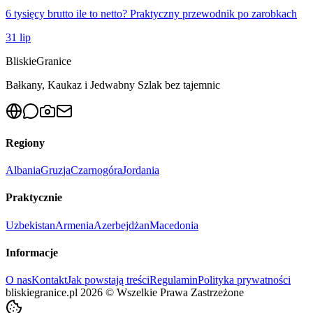
6 tysięcy brutto ile to netto? Praktyczny przewodnik po zarobkach
31 lip
Bliskie
Granice
Bałkany, Kaukaz i Jedwabny Szlak bez tajemnic
Regiony
Albania
Gruzja
Czarnogóra
Jordania
Praktycznie
Uzbekistan
Armenia
Azerbejdżan
Macedonia
Informacje
O nas
Kontakt
Jak powstają treści
Regulamin
Polityka prywatności
bliskiegranice.pl
2026
©
Wszelkie Prawa Zastrzeżone