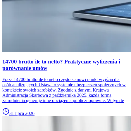
14700 brutto ile to netto? Praktyczne wyliczenia i
porównanie umów
Fraza 14700 brutto ile to netto często stanowi punkt wyjścia dla
osób analizujących Ustawa o systemie ubezpieczeń społecznych w
kontekście swoich zarobków. Zgodnie z danymi Krajowa
Administracja Skarbowa z października 2025, każda forma
zatrudnienia generuje inne obciążenia publicznoprawne. W tym te
31 lipca 2026