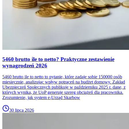
5460 brutto ile to netto? Praktyczne zestawienie
wynagrodzeń 2026
5460 brutto ile to netto to pytanie, które zadaje sobie 150000 osób
miesięcznie, analizując wpływ potrąceń na budżet domowy. Zakład
Ubezpieczeń Społecznych publikuje w październiku 2025 r. dane, z
których wynika, że UoP generuje szereg obciążeń dla pracownika.
Zrozumienie, jak system e-Urząd Skarbow
30 lipca 2026