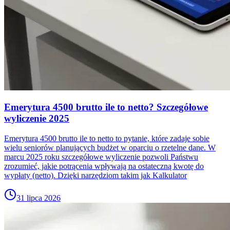
Emerytura 4500 brutto ile to netto? Szczegółowe
wyliczenie 2025
Emerytura 4500 brutto ile to netto to pytanie, które zadaje sobie
wielu seniorów planujących budżet w oparciu o rzetelne dane. W
marcu 2025 roku szczegółowe wyliczenie pozwoli Państwu
zrozumieć, jakie potrącenia wpływają na ostateczną kwotę do
wypłaty (netto). Dzięki narzędziom takim jak Kalkulator
31 lipca 2026