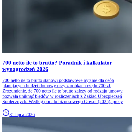
700 netto ile to brutto? Poradnik i kalkulator
wynagrodzeń 2026
700 netto ile to brutto stanowi podstawowe pytanie dla osób
planujących budżet domowy przy zarobkach rzędu 700 zł.
Zrozumienie, że 700 netto ile to brutto zależy od rodzaju umowy,
pozwala uniknąć błędów w rozliczeniach z Zakład Ubezpieczeń
Społecznych. Według portalu biznesowego Gov.pl (2025), precy
31 lipca 2026