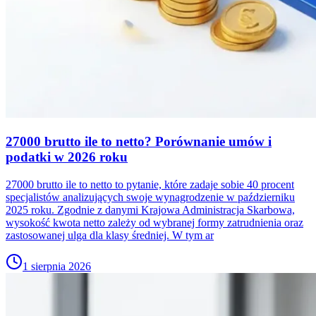
27000 brutto ile to netto? Porównanie umów i
podatki w 2026 roku
27000 brutto ile to netto to pytanie, które zadaje sobie 40 procent
specjalistów analizujących swoje wynagrodzenie w październiku
2025 roku. Zgodnie z danymi Krajowa Administracja Skarbowa,
wysokość kwota netto zależy od wybranej formy zatrudnienia oraz
zastosowanej ulga dla klasy średniej. W tym ar
1 sierpnia 2026