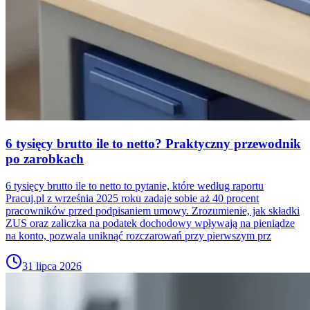
6 tysięcy brutto ile to netto? Praktyczny przewodnik
po zarobkach
6 tysięcy brutto ile to netto to pytanie, które według raportu
Pracuj.pl z września 2025 roku zadaje sobie aż 40 procent
pracowników przed podpisaniem umowy. Zrozumienie, jak składki
ZUS oraz zaliczka na podatek dochodowy wpływają na pieniądze
na konto, pozwala uniknąć rozczarowań przy pierwszym prz
31 lipca 2026