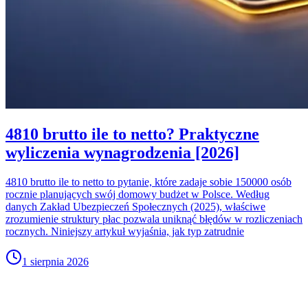
4810 brutto ile to netto? Praktyczne
wyliczenia wynagrodzenia [2026]
4810 brutto ile to netto to pytanie, które zadaje sobie 150000 osób
rocznie planujących swój domowy budżet w Polsce. Według
danych Zakład Ubezpieczeń Społecznych (2025), właściwe
zrozumienie struktury płac pozwala uniknąć błędów w rozliczeniach
rocznych. Niniejszy artykuł wyjaśnia, jak typ zatrudnie
1 sierpnia 2026