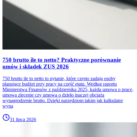
750 brutto ile to netto? Praktyczne porównanie
umów i składek ZUS 2026
750 brutto ile to netto to pytanie, które często zadają osoby
planujące budżet przy pracy na część etatu. Według raportu
Ministerstwa Finansów z października 2025, każda umowa o pracę,
umowa zlecenie czy umowa o dzieło inaczej obciąża
wynagrodzenie brutto. Dzięki narzędziom takim jak kalkulator
wyna
31 lipca 2026