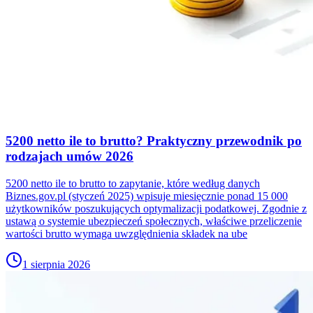
5200 netto ile to brutto? Praktyczny przewodnik po
rodzajach umów 2026
5200 netto ile to brutto to zapytanie, które według danych
Biznes.gov.pl (styczeń 2025) wpisuje miesięcznie ponad 15 000
użytkowników poszukujących optymalizacji podatkowej. Zgodnie z
ustawą o systemie ubezpieczeń społecznych, właściwe przeliczenie
wartości brutto wymaga uwzględnienia składek na ube
1 sierpnia 2026