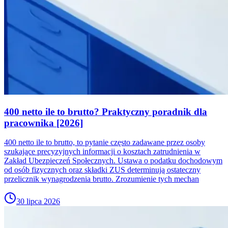
400 netto ile to brutto? Praktyczny poradnik dla
pracownika [2026]
400 netto ile to brutto, to pytanie często zadawane przez osoby
szukające precyzyjnych informacji o kosztach zatrudnienia w
Zakład Ubezpieczeń Społecznych. Ustawa o podatku dochodowym
od osób fizycznych oraz składki ZUS determinują ostateczny
przelicznik wynagrodzenia brutto. Zrozumienie tych mechan
30 lipca 2026