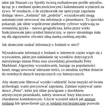
takie jak Shazam czy Spotify tworzą rozbudowane profile artystów,
łącząc je z mediami społecznościowymi i kalendarzami wydarzeń na
żywo. W rezultacie, o ile użytkownik nie sprecyzuje zapytania
dodając słowo „Jordania” lub „podróże”, wyszukiwarki mogą
automatycznie serwować mu informacje o piosenkarce. To zjawisko
pokazuje, jak silnie współczesne platformy cyfrowe wpływają na
semantykę języka – nazwa geograficzna, która przez wieki
funkcjonowała jako symbol historyczny, w epoce streamingu stała
się dla algorytmów również silną marką osobistą artystki.
Jak skutecznie szukać informacji o Jordanii w sieci?
Wyszukiwanie informacji o Jordanii w internecie często wiąże się z
wyzwaniem, jakim jest nakładanie się wyników dotyczących
starożytnego miasta Petra oraz szwedzkiej piosenkarki Petry
Marklund. Algorytmy wyszukiwarek, bazując na popularności
haseł, mogą serwować mieszane treści, co utrudnia szybkie dotarcie
do rzetelnych danych turystycznych czy historycznych.
Aby skutecznie filtrować wyniki i oddzielić świat muzyki od świata
archeologii, warto precyzować zapytania. Zamiast wpisywać samo
słowo „Petra”, które jest silnie powiązane z dorobkiem
artystycznym piosenkarki, należy stosować frazy kluczowe o
charakterze kontekstowym. Użycie wyrażeń takich jak
amman
jordania
lub sprawdzenie
czy w jordanii jest bezpiecznie
pozwala