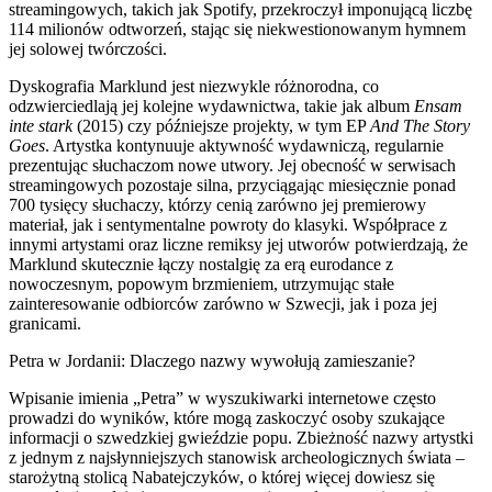
streamingowych, takich jak Spotify, przekroczył imponującą liczbę
114 milionów odtworzeń, stając się niekwestionowanym hymnem
jej solowej twórczości.
Dyskografia Marklund jest niezwykle różnorodna, co
odzwierciedlają jej kolejne wydawnictwa, takie jak album
Ensam
inte stark
(2015) czy późniejsze projekty, w tym EP
And The Story
Goes
. Artystka kontynuuje aktywność wydawniczą, regularnie
prezentując słuchaczom nowe utwory. Jej obecność w serwisach
streamingowych pozostaje silna, przyciągając miesięcznie ponad
700 tysięcy słuchaczy, którzy cenią zarówno jej premierowy
materiał, jak i sentymentalne powroty do klasyki. Współprace z
innymi artystami oraz liczne remiksy jej utworów potwierdzają, że
Marklund skutecznie łączy nostalgię za erą eurodance z
nowoczesnym, popowym brzmieniem, utrzymując stałe
zainteresowanie odbiorców zarówno w Szwecji, jak i poza jej
granicami.
Petra w Jordanii: Dlaczego nazwy wywołują zamieszanie?
Wpisanie imienia „Petra” w wyszukiwarki internetowe często
prowadzi do wyników, które mogą zaskoczyć osoby szukające
informacji o szwedzkiej gwieździe popu. Zbieżność nazwy artystki
z jednym z najsłynniejszych stanowisk archeologicznych świata –
starożytną stolicą Nabatejczyków, o której więcej dowiesz się