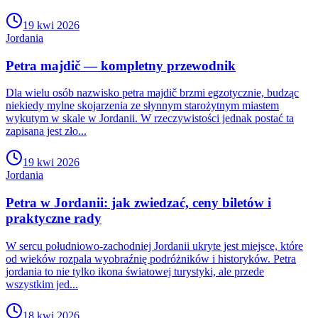
19 kwi 2026
Jordania
Petra majdič — kompletny przewodnik
Dla wielu osób nazwisko petra majdič brzmi egzotycznie, budząc
niekiedy mylne skojarzenia ze słynnym starożytnym miastem
wykutym w skale w Jordanii. W rzeczywistości jednak postać ta
zapisana jest zło...
19 kwi 2026
Jordania
Petra w Jordanii: jak zwiedzać, ceny biletów i
praktyczne rady
W sercu południowo-zachodniej Jordanii ukryte jest miejsce, które
od wieków rozpala wyobraźnię podróżników i historyków. Petra
jordania to nie tylko ikona światowej turystyki, ale przede
wszystkim jed...
18 kwi 2026