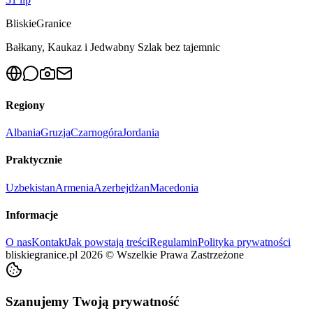
Bliskie
Granice
Bałkany, Kaukaz i Jedwabny Szlak bez tajemnic
Regiony
Albania
Gruzja
Czarnogóra
Jordania
Praktycznie
Uzbekistan
Armenia
Azerbejdżan
Macedonia
Informacje
O nas
Kontakt
Jak powstają treści
Regulamin
Polityka prywatności
bliskiegranice.pl
2026
©
Wszelkie Prawa Zastrzeżone
Szanujemy Twoją prywatność