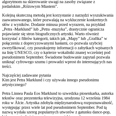
algorytmom na skierowanie uwagi na zasoby związane z
jordańskim „Różowym Miastem”.
Kolejną skuteczną metodą jest korzystanie z narzędzi wyszukiwania
zaawansowanego, które pozwalają na wykluczenie konkretnych
słów z wyników. Dodanie minusa przed wyrazem, na przykład
„Petra -Marklund” lub „Petra -muzyka”, drastycznie ogranicza
pojawianie się stron biograficznych artystki. Warto również
korzystać z filtrów kategorii, takich jak „Mapy” lub „Grafika” w
połączeniu z doprecyzowanymi hasłami, co pozwala szybciej
zweryfikować, czy poszukujemy informacji o zabytkach wpisanych
na listę UNESCO, czy o karierze wokalistki znanej wcześniej pod
pseudonimem September. Świadome budowanie zapytań pozwala
uniknąć cyfrowego szumu i prowadzi wprost do interesujących nas
treści.
Najczęściej zadawane pytania
Kim jest Petra Marklund i czy używała innego pseudonimu
artystycznego?
Petra Linnea Paula Eos Marklund to szwedzka piosenkarka, autorka
tekstów oraz prezenterka telewizyjna, urodzona 12 września 1984
roku w Älcie. Artystka zdobyła międzynarodową rozpoznawalność,
występując przez wiele lat pod pseudonimem September. Pod tą
nazwą wydała szereg popularnych utworów z gatunku dance-pop,