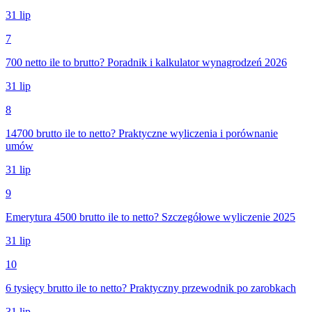
31 lip
7
700 netto ile to brutto? Poradnik i kalkulator wynagrodzeń 2026
31 lip
8
14700 brutto ile to netto? Praktyczne wyliczenia i porównanie
umów
31 lip
9
Emerytura 4500 brutto ile to netto? Szczegółowe wyliczenie 2025
31 lip
10
6 tysięcy brutto ile to netto? Praktyczny przewodnik po zarobkach
31 lip