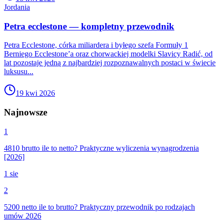
Jordania
Petra ecclestone — kompletny przewodnik
Petra Ecclestone, córka miliardera i byłego szefa Formuły 1
Berniego Ecclestone’a oraz chorwackiej modelki Slavicy Radić, od
lat pozostaje jedną z najbardziej rozpoznawalnych postaci w świecie
luksusu...
19 kwi 2026
Najnowsze
1
4810 brutto ile to netto? Praktyczne wyliczenia wynagrodzenia
[2026]
1 sie
2
5200 netto ile to brutto? Praktyczny przewodnik po rodzajach
umów 2026