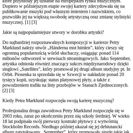
które przyniosły jej uznanie na europejskim rynku muzycznym.
Dopiero w późniejszym etapie swojej kariery zdecydowała się na
publikowanie muzyki pod własnym imieniem i nazwiskiem, co
pozwoliło jej na większą swobodę artystyczną oraz zmianę stylistyki
muzycznej. [1] [3]
Jakie są najpopularniejsze utwory w dorobku artystki?
Do najbardziej rozpoznawalnych kompozycji w karierze Petry
Marklund należy utwór „Händerna mot himlen”, który cieszy się
ogromną popularnością wśród słuchaczy, osiągając ponad 114
milionów odtworzeń w serwisach streamingowych. Jako September,
artystka odniosła również znaczący sukces międzynarodowy dzięki
singlowi „Satellites”, który promował jej drugi album studyjny pt. In
Orbit. Piosenka ta sprzedała się w Szwecji w nakładzie ponad 20
tysięcy kopii, uzyskując status platynowej płyty, a także z
powodzeniem trafiła na listy przebojów w Stanach Zjednoczonych.
[2] [3]
Kiedy Petra Marklund rozpoczęła swoją karierę muzyczną?
Profesjonalna droga zawodowa Petry Marklund rozpoczęła się w
2003 roku, zaraz po ukończeniu przez nią szkoły średniej. W wieku
18 lat podpisała swój pierwszy kontrakt płytowy z wytwórnią
Stockholm Records. Niedługo później ukazał się jej debiutancki
album zatytułowany „September”, który promowały single takie jak