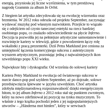
energią, przyniosła jej liczne wyróżnienia, w tym prestiżową
nagrodę Grammis za album
In Orbit
.
Z biegiem lat artystka zdecydowała się na ewolucję wizerunku oraz
brzmienia. W 2012 roku odeszła od projektu September, zaczynając
wydawać muzykę pod własnym nazwiskiem. Przejście to wiązało
się z odejściem od czysto tanecznej estetyki na rzecz bardziej
osobistego popu, co znalazło odzwierciedlenie na płycie
Inferno
.
Decyzja ta pozwoliła jej na pełniejsze artystyczne samostanowienie i
rozwinięcie kariery w telewizji, gdzie z powodzeniem łączy rolę
wokalistki z pracą prezenterki. Dziś Petra Marklund jest ceniona za
umiejętność łączenia komercyjnego sukcesu z autentycznym
wyrazem artystycznym, pozostając jedną z najważniejszych ikon
szwedzkiego popu XXI wieku.
Największe hity i dyskografia: Od września do solowej kariery
Kariera Petry Marklund to ewolucja od światowego sukcesu w
nurcie dance-pop pod szyldem September, aż po dojrzałe, solowe
przedsięwzięcia śpiewane w języku szwedzkim. Choć artystka
zdobyła międzynarodową rozpoznawalność dzięki energetycznym
hitom, to jej album
Inferno
z 2012 roku stał się punktem zwrotnym,
który na nowo zdefiniował jej pozycję na rynku muzycznym. To
właśnie z tego krążka pochodzi jeden z jej najpopularniejszych
utworów – „Händerna mot himlen”, który w serwisach