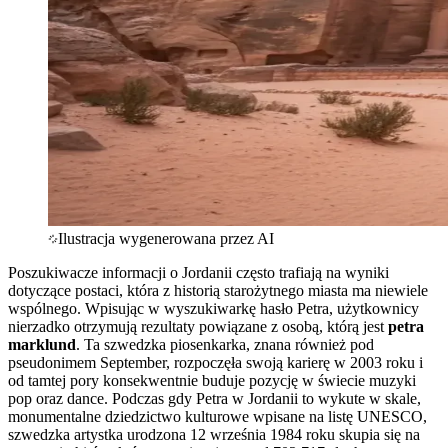
Ilustracja wygenerowana przez AI
Poszukiwacze informacji o Jordanii często trafiają na wyniki
dotyczące postaci, która z historią starożytnego miasta ma niewiele
wspólnego. Wpisując w wyszukiwarkę hasło Petra, użytkownicy
nierzadko otrzymują rezultaty powiązane z osobą, którą jest
petra
marklund
. Ta szwedzka piosenkarka, znana również pod
pseudonimem September, rozpoczęła swoją karierę w 2003 roku i
od tamtej pory konsekwentnie buduje pozycję w świecie muzyki
pop oraz dance. Podczas gdy Petra w Jordanii to wykute w skale,
monumentalne dziedzictwo kulturowe wpisane na listę UNESCO,
szwedzka artystka urodzona 12 września 1984 roku skupia się na