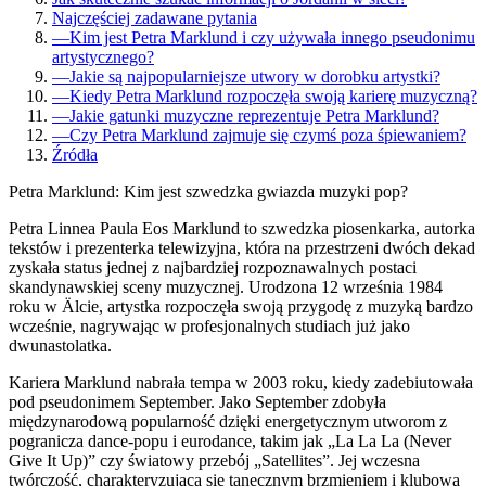
Najczęściej zadawane pytania
—
Kim jest Petra Marklund i czy używała innego pseudonimu
artystycznego?
—
Jakie są najpopularniejsze utwory w dorobku artystki?
—
Kiedy Petra Marklund rozpoczęła swoją karierę muzyczną?
—
Jakie gatunki muzyczne reprezentuje Petra Marklund?
—
Czy Petra Marklund zajmuje się czymś poza śpiewaniem?
Źródła
Petra Marklund: Kim jest szwedzka gwiazda muzyki pop?
Petra Linnea Paula Eos Marklund to szwedzka piosenkarka, autorka
tekstów i prezenterka telewizyjna, która na przestrzeni dwóch dekad
zyskała status jednej z najbardziej rozpoznawalnych postaci
skandynawskiej sceny muzycznej. Urodzona 12 września 1984
roku w Älcie, artystka rozpoczęła swoją przygodę z muzyką bardzo
wcześnie, nagrywając w profesjonalnych studiach już jako
dwunastolatka.
Kariera Marklund nabrała tempa w 2003 roku, kiedy zadebiutowała
pod pseudonimem September. Jako September zdobyła
międzynarodową popularność dzięki energetycznym utworom z
pogranicza dance-popu i eurodance, takim jak „La La La (Never
Give It Up)” czy światowy przebój „Satellites”. Jej wczesna
twórczość, charakteryzująca się tanecznym brzmieniem i klubową