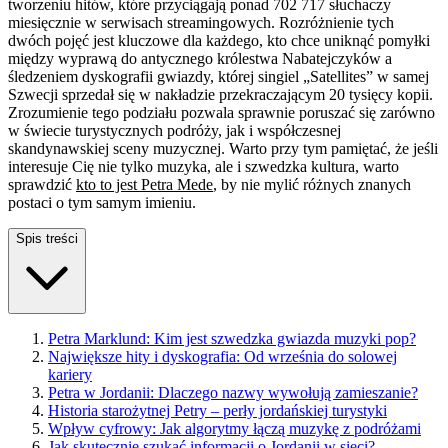
tworzeniu hitów, które przyciągają ponad 702 717 słuchaczy
miesięcznie w serwisach streamingowych. Rozróżnienie tych
dwóch pojęć jest kluczowe dla każdego, kto chce uniknąć pomyłki
między wyprawą do antycznego królestwa Nabatejczyków a
śledzeniem dyskografii gwiazdy, której singiel „Satellites” w samej
Szwecji sprzedał się w nakładzie przekraczającym 20 tysięcy kopii.
Zrozumienie tego podziału pozwala sprawnie poruszać się zarówno
w świecie turystycznych podróży, jak i współczesnej
skandynawskiej sceny muzycznej. Warto przy tym pamiętać, że jeśli
interesuje Cię nie tylko muzyka, ale i szwedzka kultura, warto
sprawdzić
kto to jest Petra Mede
, by nie mylić różnych znanych
postaci o tym samym imieniu.
Spis treści
Petra Marklund: Kim jest szwedzka gwiazda muzyki pop?
Największe hity i dyskografia: Od września do solowej
kariery
Petra w Jordanii: Dlaczego nazwy wywołują zamieszanie?
Historia starożytnej Petry – perły jordańskiej turystyki
Wpływ cyfrowy: Jak algorytmy łączą muzykę z podróżami
Jak skutecznie szukać informacji o Jordanii w sieci?