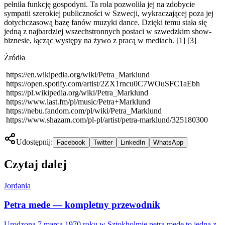
pełniła funkcję gospodyni. Ta rola pozwoliła jej na zdobycie
sympatii szerokiej publiczności w Szwecji, wykraczającej poza jej
dotychczasową bazę fanów muzyki dance. Dzięki temu stała się
jedną z najbardziej wszechstronnych postaci w szwedzkim show-
biznesie, łącząc występy na żywo z pracą w mediach. [1] [3]
Źródła
https://en.wikipedia.org/wiki/Petra_Marklund
https://open.spotify.com/artist/2ZX1rncu0C7WOuSFC1aEbh
https://pl.wikipedia.org/wiki/Petra_Marklund
https://www.last.fm/pl/music/Petra+Marklund
https://nebu.fandom.com/pl/wiki/Petra_Marklund
https://www.shazam.com/pl-pl/artist/petra-marklund/325180300
Udostępnij:
Facebook
Twitter
LinkedIn
WhatsApp
Czytaj dalej
Jordania
Petra mede — kompletny przewodnik
Urodzona 7 marca 1970 roku w Sztokholmie petra mede to jedna z