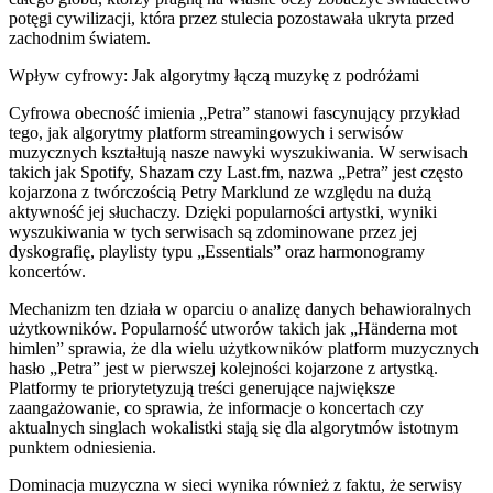
potęgi cywilizacji, która przez stulecia pozostawała ukryta przed
zachodnim światem.
Wpływ cyfrowy: Jak algorytmy łączą muzykę z podróżami
Cyfrowa obecność imienia „Petra” stanowi fascynujący przykład
tego, jak algorytmy platform streamingowych i serwisów
muzycznych kształtują nasze nawyki wyszukiwania. W serwisach
takich jak Spotify, Shazam czy Last.fm, nazwa „Petra” jest często
kojarzona z twórczością Petry Marklund ze względu na dużą
aktywność jej słuchaczy. Dzięki popularności artystki, wyniki
wyszukiwania w tych serwisach są zdominowane przez jej
dyskografię, playlisty typu „Essentials” oraz harmonogramy
koncertów.
Mechanizm ten działa w oparciu o analizę danych behawioralnych
użytkowników. Popularność utworów takich jak „Händerna mot
himlen” sprawia, że dla wielu użytkowników platform muzycznych
hasło „Petra” jest w pierwszej kolejności kojarzone z artystką.
Platformy te priorytetyzują treści generujące największe
zaangażowanie, co sprawia, że informacje o koncertach czy
aktualnych singlach wokalistki stają się dla algorytmów istotnym
punktem odniesienia.
Dominacja muzyczna w sieci wynika również z faktu, że serwisy