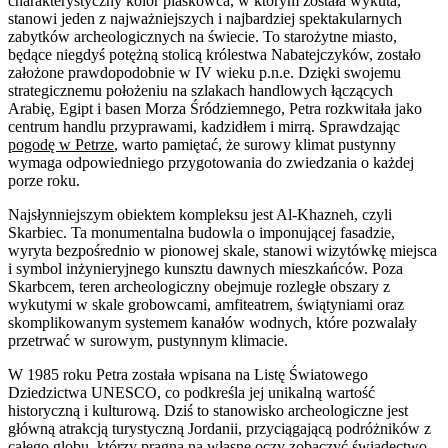
charakterystyczny kolor piaskowca, w którym została wykuta,
stanowi jeden z najważniejszych i najbardziej spektakularnych
zabytków archeologicznych na świecie. To starożytne miasto,
będące niegdyś potężną stolicą królestwa Nabatejczyków, zostało
założone prawdopodobnie w IV wieku p.n.e. Dzięki swojemu
strategicznemu położeniu na szlakach handlowych łączących
Arabię, Egipt i basen Morza Śródziemnego, Petra rozkwitała jako
centrum handlu przyprawami, kadzidłem i mirrą. Sprawdzając
pogodę w Petrze
, warto pamiętać, że surowy klimat pustynny
wymaga odpowiedniego przygotowania do zwiedzania o każdej
porze roku.
Najsłynniejszym obiektem kompleksu jest Al-Khazneh, czyli
Skarbiec. Ta monumentalna budowla o imponującej fasadzie,
wyryta bezpośrednio w pionowej skale, stanowi wizytówkę miejsca
i symbol inżynieryjnego kunsztu dawnych mieszkańców. Poza
Skarbcem, teren archeologiczny obejmuje rozległe obszary z
wykutymi w skale grobowcami, amfiteatrem, świątyniami oraz
skomplikowanym systemem kanałów wodnych, które pozwalały
przetrwać w surowym, pustynnym klimacie.
W 1985 roku Petra została wpisana na Listę Światowego
Dziedzictwa UNESCO, co podkreśla jej unikalną wartość
historyczną i kulturową. Dziś to stanowisko archeologiczne jest
główną atrakcją turystyczną Jordanii, przyciągającą podróżników z
całego globu, którzy pragną na własne oczy zobaczyć świadectwo