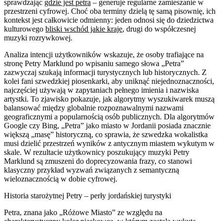
sprawdzając
gdzie jest petra
– generuje regularne zamieszanie w
przestrzeni cyfrowej. Choć oba terminy dzielą tę samą pisownię, ich
kontekst jest całkowicie odmienny: jeden odnosi się do dziedzictwa
kulturowego
bliski wschód jakie kraje
, drugi do współczesnej
muzyki rozrywkowej.
Analiza intencji użytkowników wskazuje, że osoby trafiające na
stronę Petry Marklund po wpisaniu samego słowa „Petra”
zazwyczaj szukają informacji turystycznych lub historycznych. Z
kolei fani szwedzkiej piosenkarki, aby uniknąć niejednoznaczności,
najczęściej używają w zapytaniach pełnego imienia i nazwiska
artystki. To zjawisko pokazuje, jak algorytmy wyszukiwarek muszą
balansować między globalnie rozpoznawalnymi nazwami
geograficznymi a popularnością osób publicznych. Dla algorytmów
Google czy Bing, „Petra” jako miasto w Jordanii posiada znacznie
większą „masę” historyczną, co sprawia, że szwedzka wokalistka
musi dzielić przestrzeń wyników z antycznym miastem wykutym w
skale. W rezultacie użytkownicy poszukujący muzyki Petry
Marklund są zmuszeni do doprecyzowania frazy, co stanowi
klasyczny przykład wyzwań związanych z semantyczną
wieloznacznością w dobie cyfrowej.
Historia starożytnej Petry – perły jordańskiej turystyki
Petra, znana jako „Różowe Miasto” ze względu na