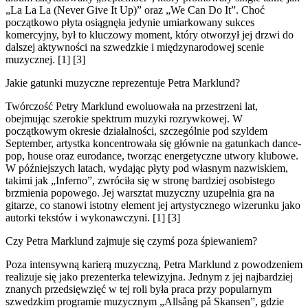
„La La La (Never Give It Up)” oraz „We Can Do It”. Choć
początkowo płyta osiągnęła jedynie umiarkowany sukces
komercyjny, był to kluczowy moment, który otworzył jej drzwi do
dalszej aktywności na szwedzkie i międzynarodowej scenie
muzycznej. [1] [3]
Jakie gatunki muzyczne reprezentuje Petra Marklund?
Twórczość Petry Marklund ewoluowała na przestrzeni lat,
obejmując szerokie spektrum muzyki rozrywkowej. W
początkowym okresie działalności, szczególnie pod szyldem
September, artystka koncentrowała się głównie na gatunkach dance-
pop, house oraz eurodance, tworząc energetyczne utwory klubowe.
W późniejszych latach, wydając płyty pod własnym nazwiskiem,
takimi jak „Inferno”, zwróciła się w stronę bardziej osobistego
brzmienia popowego. Jej warsztat muzyczny uzupełnia gra na
gitarze, co stanowi istotny element jej artystycznego wizerunku jako
autorki tekstów i wykonawczyni. [1] [3]
Czy Petra Marklund zajmuje się czymś poza śpiewaniem?
Poza intensywną karierą muzyczną, Petra Marklund z powodzeniem
realizuje się jako prezenterka telewizyjna. Jednym z jej najbardziej
znanych przedsięwzięć w tej roli była praca przy popularnym
szwedzkim programie muzycznym „Allsång på Skansen”, gdzie