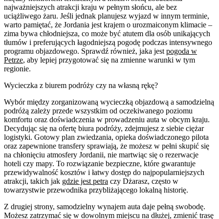
najważniejszych atrakcji kraju w pełnym słońcu, ale bez
uciążliwego żaru. Jeśli jednak planujesz wyjazd w innym terminie,
warto pamiętać, że Jordania jest krajem o urozmaiconym klimacie –
zima bywa chłodniejsza, co może być atutem dla osób unikających
tłumów i preferujących łagodniejszą pogodę podczas intensywnego
programu objazdowego. Sprawdź również, jaka jest
pogoda w
Petrze
, aby lepiej przygotować się na zmienne warunki w tym
regionie.
Wycieczka z biurem podróży czy na własną rękę?
Wybór między zorganizowaną wycieczką objazdową a samodzielną
podróżą zależy przede wszystkim od oczekiwanego poziomu
komfortu oraz doświadczenia w prowadzeniu auta w obcym kraju.
Decydując się na ofertę biura podróży, zdejmujesz z siebie ciężar
logistyki. Gotowy plan zwiedzania, opieka doświadczonego pilota
oraz zapewnione transfery sprawiają, że możesz w pełni skupić się
na chłonięciu atmosfery Jordanii, nie martwiąc się o rezerwacje
hoteli czy mapy. To rozwiązanie bezpieczne, które gwarantuje
przewidywalność kosztów i łatwy dostęp do najpopularniejszych
atrakcji, takich jak
gdzie jest petra
czy Dżarasz, często w
towarzystwie przewodnika przybliżającego lokalną historię.
Z drugiej strony, samodzielny wynajem auta daje pełną swobodę.
Możesz zatrzymać się w dowolnym miejscu na dłużej, zmienić trasę