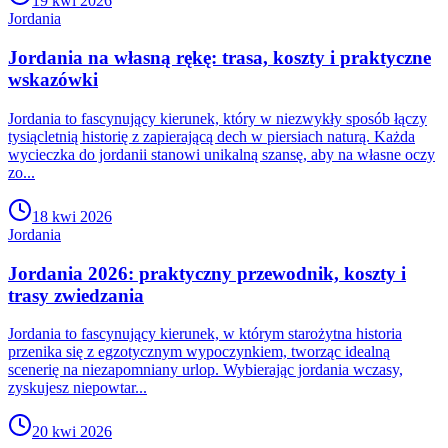
19 kwi 2026
Jordania
Jordania na własną rękę: trasa, koszty i praktyczne
wskazówki
Jordania to fascynujący kierunek, który w niezwykły sposób łączy
tysiącletnią historię z zapierającą dech w piersiach naturą. Każda
wycieczka do jordanii stanowi unikalną szansę, aby na własne oczy
zo...
18 kwi 2026
Jordania
Jordania 2026: praktyczny przewodnik, koszty i
trasy zwiedzania
Jordania to fascynujący kierunek, w którym starożytna historia
przenika się z egzotycznym wypoczynkiem, tworząc idealną
scenerię na niezapomniany urlop. Wybierając jordania wczasy,
zyskujesz niepowtar...
20 kwi 2026