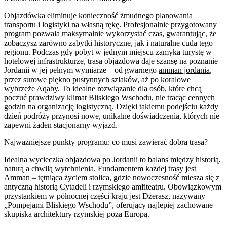
Objazdówka eliminuje konieczność żmudnego planowania
transportu i logistyki na własną rękę. Profesjonalnie przygotowany
program pozwala maksymalnie wykorzystać czas, gwarantując, że
zobaczysz zarówno zabytki historyczne, jak i naturalne cuda tego
regionu. Podczas gdy pobyt w jednym miejscu zamyka turystę w
hotelowej infrastrukturze, trasa objazdowa daje szansę na poznanie
Jordanii w jej pełnym wymiarze – od gwarnego
amman jordania
,
przez surowe piękno pustynnych szlaków, aż po koralowe
wybrzeże Aqaby. To idealne rozwiązanie dla osób, które chcą
poczuć prawdziwy klimat Bliskiego Wschodu, nie tracąc cennych
godzin na organizację logistyczną. Dzięki takiemu podejściu każdy
dzień podróży przynosi nowe, unikalne doświadczenia, których nie
zapewni żaden stacjonarny wyjazd.
Najważniejsze punkty programu: co musi zawierać dobra trasa?
Idealna wycieczka objazdowa po Jordanii to balans między historią,
naturą a chwilą wytchnienia. Fundamentem każdej trasy jest
Amman – tętniąca życiem stolica, gdzie nowoczesność miesza się z
antyczną historią Cytadeli i rzymskiego amfiteatru. Obowiązkowym
przystankiem w północnej części kraju jest Dżerasz, nazywany
„Pompejami Bliskiego Wschodu”, oferujący najlepiej zachowane
skupiska architektury rzymskiej poza Europą.