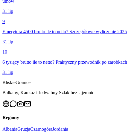
umów
31 lip
9
Emerytura 4500 brutto ile to netto? Szczegółowe wyliczenie 2025
31 lip
10
6 tysięcy brutto ile to netto? Praktyczny przewodnik po zarobkach
31 lip
Bliskie
Granice
Bałkany, Kaukaz i Jedwabny Szlak bez tajemnic
Regiony
Albania
Gruzja
Czarnogóra
Jordania