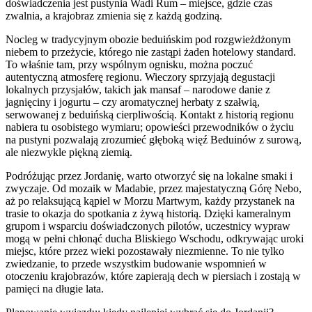
doświadczenia jest pustynia Wadi Rum – miejsce, gdzie czas
zwalnia, a krajobraz zmienia się z każdą godziną.
Nocleg w tradycyjnym obozie beduińskim pod rozgwieżdżonym
niebem to przeżycie, którego nie zastąpi żaden hotelowy standard.
To właśnie tam, przy wspólnym ognisku, można poczuć
autentyczną atmosferę regionu. Wieczory sprzyjają degustacji
lokalnych przysjałów, takich jak mansaf – narodowe danie z
jagnięciny i jogurtu – czy aromatycznej herbaty z szałwią,
serwowanej z beduińską cierpliwością. Kontakt z historią regionu
nabiera tu osobistego wymiaru; opowieści przewodników o życiu
na pustyni pozwalają zrozumieć głęboką więź Beduinów z surową,
ale niezwykle piękną ziemią.
Podróżując przez Jordanię, warto otworzyć się na lokalne smaki i
zwyczaje. Od mozaik w Madabie, przez majestatyczną Górę Nebo,
aż po relaksującą kąpiel w Morzu Martwym, każdy przystanek na
trasie to okazja do spotkania z żywą historią. Dzięki kameralnym
grupom i wsparciu doświadczonych pilotów, uczestnicy wypraw
mogą w pełni chłonąć ducha Bliskiego Wschodu, odkrywając uroki
miejsc, które przez wieki pozostawały niezmienne. To nie tylko
zwiedzanie, to przede wszystkim budowanie wspomnień w
otoczeniu krajobrazów, które zapierają dech w piersiach i zostają w
pamięci na długie lata.