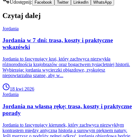
Udostępnij:
Facebook
Twitter
LinkedIn
WhatsApp
Czytaj dalej
Jordania
Jordania w 7 dni: trasa, koszty i praktyczne
wskazówki
Jordania to fascynujący kraj, który zachwyca niezwykłą
różnorodnością krajobrazów oraz bogactwem tysiącletniej historii.
Wybierając jordania wycieczki objazdowe, zyskujesz
niepowtarzalną szansę, aby w...
18 kwi 2026
Jordania
Jordania na własną rękę: trasa, koszty i praktyczne
porady
Jordania to fascynujący kierunek, który zachwyca niezwykłym
kontrastem między antyczną historią a surowym pięknem natury.
Jeśli marzysz o podróży pełnej odkryć, jordania objazdowa będzie