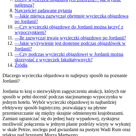
najlepszą?
Najczęściej zadawane pytania
—
Jakie miejsca zazwyczaj obejmuje wycieczka objazdowa
po Jordanii?
—
Czy wycieczki objazdowe do Jordanii można łączyć z
wypoczynkiem?
—
Ile zazwyczaj trwają wycieczki objazdowe po Jordanii?
—
Jakie wyżywienie jest dostępne podczas objazdówek w
Jordanii?
—
Czy podczas wycieczki objazdowej w Jordanii można
skorzystać z wycieczek fakultatywnych?
Źródła
Dlaczego wycieczka objazdowa to najlepszy sposób na poznanie
Jordanii?
Jordania to kraj o niezwykłym zagęszczeniu atrakcji, których nie
sposób w pełni docenić podczas stacjonarnego wypoczynku w
jednym hotelu. Wybór wycieczki objazdowej to najbardziej
efektywny sposób logistyczny, pozwalający na płynne
przemieszczanie się między skrajnie odmiennymi krajobrazami.
Zamiast ograniczać się do jednej bazy wypadowej, zyskujesz
możliwość połączenia w jednym planie podróży wizyty w wykutej
w skale Petrze, noclegu pod gwiazdami na pustyni Wadi Rum oraz
relaksu nad brzegami Morza Martwego.