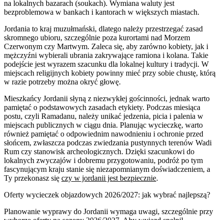
na lokalnych bazarach (soukach). Wymiana waluty jest
bezproblemowa w bankach i kantorach w większych miastach.
Jordania to kraj muzułmański, dlatego należy przestrzegać zasad
skromnego ubioru, szczególnie poza kurortami nad Morzem
Czerwonym czy Martwym. Zaleca się, aby zarówno kobiety, jak i
mężczyźni wybierali ubrania zakrywające ramiona i kolana. Takie
podejście jest wyrazem szacunku dla lokalnej kultury i tradycji. W
miejscach religijnych kobiety powinny mieć przy sobie chustę, którą
w razie potrzeby można okryć głowę.
Mieszkańcy Jordanii słyną z niezwykłej gościnności, jednak warto
pamiętać o podstawowych zasadach etykiety. Podczas miesiąca
postu, czyli Ramadanu, należy unikać jedzenia, picia i palenia w
miejscach publicznych w ciągu dnia. Planując wycieczkę, warto
również pamiętać o odpowiednim nawodnieniu i ochronie przed
słońcem, zwłaszcza podczas zwiedzania pustynnych terenów Wadi
Rum czy stanowisk archeologicznych. Dzięki szacunkowi do
lokalnych zwyczajów i dobremu przygotowaniu, podróż po tym
fascynującym kraju stanie się niezapomnianym doświadczeniem, a
Ty przekonasz się
czy w jordanii jest bezpiecznie
.
Oferty wycieczek objazdowych 2026/2027: jak wybrać najlepszą?
Planowanie wyprawy do Jordanii wymaga uwagi, szczególnie przy