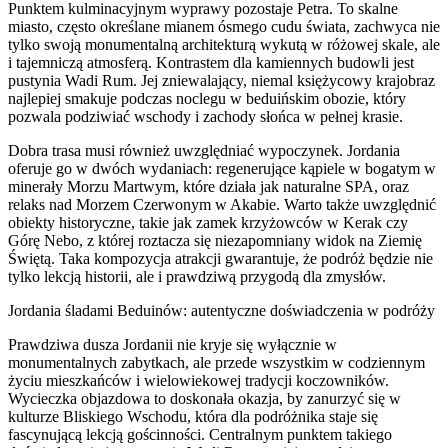
Punktem kulminacyjnym wyprawy pozostaje Petra. To skalne
miasto, często określane mianem ósmego cudu świata, zachwyca nie
tylko swoją monumentalną architekturą wykutą w różowej skale, ale
i tajemniczą atmosferą. Kontrastem dla kamiennych budowli jest
pustynia Wadi Rum. Jej zniewalający, niemal księżycowy krajobraz
najlepiej smakuje podczas noclegu w beduińskim obozie, który
pozwala podziwiać wschody i zachody słońca w pełnej krasie.
Dobra trasa musi również uwzględniać wypoczynek. Jordania
oferuje go w dwóch wydaniach: regenerujące kąpiele w bogatym w
minerały Morzu Martwym, które działa jak naturalne SPA, oraz
relaks nad Morzem Czerwonym w Akabie. Warto także uwzględnić
obiekty historyczne, takie jak zamek krzyżowców w Kerak czy
Górę Nebo, z której roztacza się niezapomniany widok na Ziemię
Świętą. Taka kompozycja atrakcji gwarantuje, że podróż będzie nie
tylko lekcją historii, ale i prawdziwą przygodą dla zmysłów.
Jordania śladami Beduinów: autentyczne doświadczenia w podróży
Prawdziwa dusza Jordanii nie kryje się wyłącznie w
monumentalnych zabytkach, ale przede wszystkim w codziennym
życiu mieszkańców i wielowiekowej tradycji koczowników.
Wycieczka objazdowa to doskonała okazja, by zanurzyć się w
kulturze Bliskiego Wschodu, która dla podróżnika staje się
fascynującą lekcją gościnności. Centralnym punktem takiego