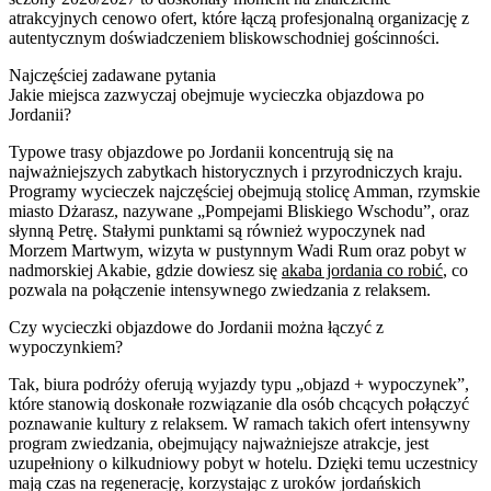
atrakcyjnych cenowo ofert, które łączą profesjonalną organizację z
autentycznym doświadczeniem bliskowschodniej gościnności.
Najczęściej zadawane pytania
Jakie miejsca zazwyczaj obejmuje wycieczka objazdowa po
Jordanii?
Typowe trasy objazdowe po Jordanii koncentrują się na
najważniejszych zabytkach historycznych i przyrodniczych kraju.
Programy wycieczek najczęściej obejmują stolicę Amman, rzymskie
miasto Dżarasz, nazywane „Pompejami Bliskiego Wschodu”, oraz
słynną Petrę. Stałymi punktami są również wypoczynek nad
Morzem Martwym, wizyta w pustynnym Wadi Rum oraz pobyt w
nadmorskiej Akabie, gdzie dowiesz się
akaba jordania co robić
, co
pozwala na połączenie intensywnego zwiedzania z relaksem.
Czy wycieczki objazdowe do Jordanii można łączyć z
wypoczynkiem?
Tak, biura podróży oferują wyjazdy typu „objazd + wypoczynek”,
które stanowią doskonałe rozwiązanie dla osób chcących połączyć
poznawanie kultury z relaksem. W ramach takich ofert intensywny
program zwiedzania, obejmujący najważniejsze atrakcje, jest
uzupełniony o kilkudniowy pobyt w hotelu. Dzięki temu uczestnicy
mają czas na regenerację, korzystając z uroków jordańskich