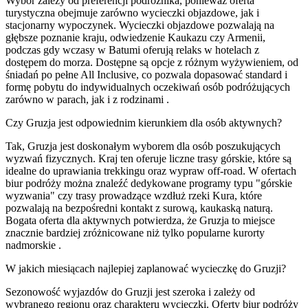
Wybór zależy od preferencji podróżnika, ponieważ oferta
turystyczna obejmuje zarówno wycieczki objazdowe, jak i
stacjonarny wypoczynek. Wycieczki objazdowe pozwalają na
głębsze poznanie kraju, odwiedzenie Kaukazu czy Armenii,
podczas gdy wczasy w Batumi oferują relaks w hotelach z
dostępem do morza. Dostępne są opcje z różnym wyżywieniem, od
śniadań po pełne All Inclusive, co pozwala dopasować standard i
formę pobytu do indywidualnych oczekiwań osób podróżujących
zarówno w parach, jak i z rodzinami .
Czy Gruzja jest odpowiednim kierunkiem dla osób aktywnych?
Tak, Gruzja jest doskonałym wyborem dla osób poszukujących
wyzwań fizycznych. Kraj ten oferuje liczne trasy górskie, które są
idealne do uprawiania trekkingu oraz wypraw off-road. W ofertach
biur podróży można znaleźć dedykowane programy typu "górskie
wyzwania" czy trasy prowadzące wzdłuż rzeki Kura, które
pozwalają na bezpośredni kontakt z surową, kaukaską naturą.
Bogata oferta dla aktywnych potwierdza, że Gruzja to miejsce
znacznie bardziej zróżnicowane niż tylko popularne kurorty
nadmorskie .
W jakich miesiącach najlepiej zaplanować wycieczkę do Gruzji?
Sezonowość wyjazdów do Gruzji jest szeroka i zależy od
wybranego regionu oraz charakteru wycieczki. Oferty biur podróży