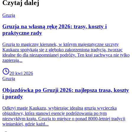
Czytaj dalej
Gruzja
Gruzja na własną rękę 2026: trasy, koszty i
praktyczne rady
Gruzja to magiczny kierunek, w którym majestatyczne szczyty
Kaukazu spotykają się z głęboko zakorzenioną tradycją, tworząc
idealne tło dla niezapomnianej podróży. Ten kraj zachwyca nie tylko
zapierają...
20 kwi 2026
Gruzja
Objazdówka po Gruzji 2026: najlepsza trasa, koszty
i porady
Odkryj magię Kaukazu, wybierając idealną gruzja wycieczka
objazdowy, która stanowi esencję podróżowania po tym
niezwykłym kraju. Gruzja to miejsce o ponad 8000-letniej tradycji
winiarskiej, gdzie każd...