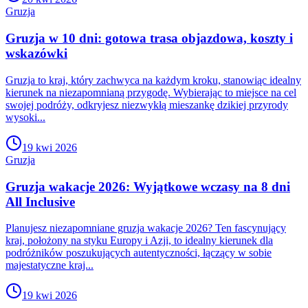
Gruzja
Gruzja w 10 dni: gotowa trasa objazdowa, koszty i
wskazówki
Gruzja to kraj, który zachwyca na każdym kroku, stanowiąc idealny
kierunek na niezapomnianą przygodę. Wybierając to miejsce na cel
swojej podróży, odkryjesz niezwykłą mieszankę dzikiej przyrody
wysoki...
19 kwi 2026
Gruzja
Gruzja wakacje 2026: Wyjątkowe wczasy na 8 dni
All Inclusive
Planujesz niezapomniane gruzja wakacje 2026? Ten fascynujący
kraj, położony na styku Europy i Azji, to idealny kierunek dla
podróżników poszukujących autentyczności, łączący w sobie
majestatyczne kraj...
19 kwi 2026