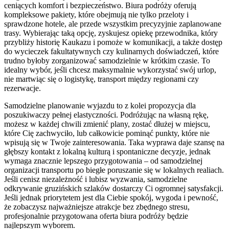
ceniących komfort i bezpieczeństwo. Biura podróży oferują
kompleksowe pakiety, które obejmują nie tylko przeloty i
sprawdzone hotele, ale przede wszystkim precyzyjnie zaplanowane
trasy. Wybierając taką opcję, zyskujesz opiekę przewodnika, który
przybliży historię Kaukazu i pomoże w komunikacji, a także dostęp
do wycieczek fakultatywnych czy kulinarnych doświadczeń, które
trudno byłoby zorganizować samodzielnie w krótkim czasie. To
idealny wybór, jeśli chcesz maksymalnie wykorzystać swój urlop,
nie martwiąc się o logistykę, transport między regionami czy
rezerwacje.
Samodzielne planowanie wyjazdu to z kolei propozycja dla
poszukiwaczy pełnej elastyczności. Podróżując na własną rękę,
możesz w każdej chwili zmienić plany, zostać dłużej w miejscu,
które Cię zachwyciło, lub całkowicie pominąć punkty, które nie
wpisują się w Twoje zainteresowania. Taka wyprawa daje szansę na
głębszy kontakt z lokalną kulturą i spontaniczne decyzje, jednak
wymaga znacznie lepszego przygotowania – od samodzielnej
organizacji transportu po biegłe poruszanie się w lokalnych realiach.
Jeśli cenisz niezależność i lubisz wyzwania, samodzielne
odkrywanie gruzińskich szlaków dostarczy Ci ogromnej satysfakcji.
Jeśli jednak priorytetem jest dla Ciebie spokój, wygoda i pewność,
że zobaczysz najważniejsze atrakcje bez zbędnego stresu,
profesjonalnie przygotowana oferta biura podróży będzie
najlepszym wyborem.