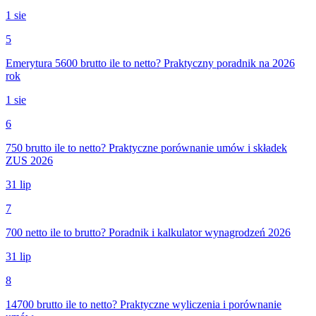
1 sie
5
Emerytura 5600 brutto ile to netto? Praktyczny poradnik na 2026
rok
1 sie
6
750 brutto ile to netto? Praktyczne porównanie umów i składek
ZUS 2026
31 lip
7
700 netto ile to brutto? Poradnik i kalkulator wynagrodzeń 2026
31 lip
8
14700 brutto ile to netto? Praktyczne wyliczenia i porównanie