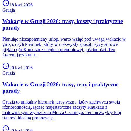
18 kwi 2026
Gruzja
Wakacje w Gruzji 2026: trasy, koszty i praktyczne
porady
Planując niezapomniany urlop, warto wziąć pod uwagę wakacje w
gruzji, czyli kierunek, który w niezwykły sposób łączy surowe
piękno gór Kaukazu z ciepłem południowej gościnności. Ten
fascynujący kraj t...
20 kwi 2026
Gruzja
Wakacje w Gruzji 2026: trasy, ceny i praktyczne
porady
Gruzja to unikalny kierunek turystyczny, który zachwyca swoją
różnorodnością, łącząc majestatyczne szczyty Kaukazu z
malowniczym wybrzeżem Morza Czarnego. Ten niezwykły kraj
stanowi idealną propozycję...
20 kwi 2026