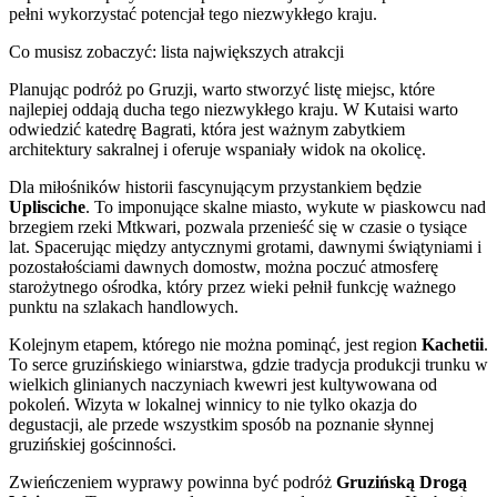
pełni wykorzystać potencjał tego niezwykłego kraju.
Co musisz zobaczyć: lista największych atrakcji
Planując podróż po Gruzji, warto stworzyć listę miejsc, które
najlepiej oddają ducha tego niezwykłego kraju. W Kutaisi warto
odwiedzić katedrę Bagrati, która jest ważnym zabytkiem
architektury sakralnej i oferuje wspaniały widok na okolicę.
Dla miłośników historii fascynującym przystankiem będzie
Uplisciche
. To imponujące skalne miasto, wykute w piaskowcu nad
brzegiem rzeki Mtkwari, pozwala przenieść się w czasie o tysiące
lat. Spacerując między antycznymi grotami, dawnymi świątyniami i
pozostałościami dawnych domostw, można poczuć atmosferę
starożytnego ośrodka, który przez wieki pełnił funkcję ważnego
punktu na szlakach handlowych.
Kolejnym etapem, którego nie można pominąć, jest region
Kachetii
.
To serce gruzińskiego winiarstwa, gdzie tradycja produkcji trunku w
wielkich glinianych naczyniach kwewri jest kultywowana od
pokoleń. Wizyta w lokalnej winnicy to nie tylko okazja do
degustacji, ale przede wszystkim sposób na poznanie słynnej
gruzińskiej gościnności.
Zwieńczeniem wyprawy powinna być podróż
Gruzińską Drogą