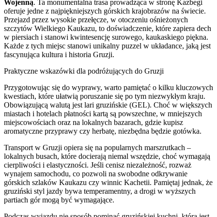
Wojenną
. Ta monumentalna trasa prowadząca w stronę Kazbegi
oferuje jedne z najpiękniejszych górskich krajobrazów na świecie.
Przejazd przez wysokie przełęcze, w otoczeniu ośnieżonych
szczytów Wielkiego Kaukazu, to doświadczenie, które zapiera dech
w piersiach i stanowi kwintesencję surowego, kaukaskiego piękna.
Każde z tych miejsc stanowi unikalny puzzel w układance, jaką jest
fascynująca kultura i historia Gruzji.
Praktyczne wskazówki dla podróżujących do Gruzji
Przygotowując się do wyprawy, warto pamiętać o kilku kluczowych
kwestiach, które ułatwią poruszanie się po tym niezwykłym kraju.
Obowiązującą walutą jest lari gruzińskie (GEL). Choć w większych
miastach i hotelach płatności kartą są powszechne, w mniejszych
miejscowościach oraz na lokalnych bazarach, gdzie kupisz
aromatyczne przyprawy czy herbatę, niezbędna będzie gotówka.
Transport w Gruzji opiera się na popularnych marszrutkach –
lokalnych busach, które docierają niemal wszędzie, choć wymagają
cierpliwości i elastyczności. Jeśli cenisz niezależność, rozważ
wynajem samochodu, co pozwoli na swobodne odkrywanie
górskich szlaków Kaukazu czy winnic Kachetii. Pamiętaj jednak, że
gruziński styl jazdy bywa temperamentny, a drogi w wyższych
partiach gór mogą być wymagające.
Podczas wyjazdu nie sposób pominąć gruzińskiej kuchni, która jest