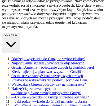
gruzji
wymaga odpowiedniego przygotowania. Nasz kompleksowy
przewodnik został stworzony z myślą o osobach, które chcą w pełni
wykorzystać swój czas w tym niezwykłym kraju. Znajdziesz w nim
praktyczne wskazówki dotyczące logistyki, najpiękniejszych tras
oraz miejsc, których nie można przegapić, aby Twoja podróż stała
się niezapomnianą przygodą, gdzie
góruje nad kaukazem
majestatyczna przyroda.
Spis treści
Dlaczego wycieczka do Gruzji to wybór idealny?
Najpopularniejsze trasy wycieczek objazdowych
Gruzja i Armenia – połączenie dwóch kaukaskich pereł
Kiedy najlepiej zaplanować wyjazd do Gruzji?
Co musisz zobaczyć: lista największych atrakcji
Praktyczne wskazówki dla podróżujących do Gruzji
Wycieczka z biurem podróży czy na własną rękę?
Najczęściej zadawane pytania
—
Jakie są główne atrakcje turystyczne Gruzji?
—
Czy na wycieczkę do Gruzji potrzebna jest wiza?
—
Jaki rodzaj wyjazdu do Gruzji najlepiej wybrać?
—
Czy Gruzja jest odpowiednim kierunkiem dla osób