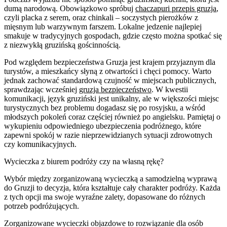
dumą narodową. Obowiązkowo spróbuj
chaczapuri przepis gruzja
,
czyli placka z serem, oraz chinkali – soczystych pierożków z
mięsnym lub warzywnym farszem. Lokalne jedzenie najlepiej
smakuje w tradycyjnych gospodach, gdzie często można spotkać się
z niezwykłą gruzińską gościnnością.
Pod względem bezpieczeństwa Gruzja jest krajem przyjaznym dla
turystów, a mieszkańcy słyną z otwartości i chęci pomocy. Warto
jednak zachować standardową czujność w miejscach publicznych,
sprawdzając wcześniej
gruzja bezpieczeństwo
. W kwestii
komunikacji, język gruziński jest unikalny, ale w większości miejsc
turystycznych bez problemu dogadasz się po rosyjsku, a wśród
młodszych pokoleń coraz częściej również po angielsku. Pamiętaj o
wykupieniu odpowiedniego ubezpieczenia podróżnego, które
zapewni spokój w razie nieprzewidzianych sytuacji zdrowotnych
czy komunikacyjnych.
Wycieczka z biurem podróży czy na własną rękę?
Wybór między zorganizowaną wycieczką a samodzielną wyprawą
do Gruzji to decyzja, która kształtuje cały charakter podróży. Każda
z tych opcji ma swoje wyraźne zalety, dopasowane do różnych
potrzeb podróżujących.
Zorganizowane wycieczki objazdowe to rozwiązanie dla osób