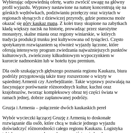
Wybierając odpowiednią ofertę, warto zwrócić uwagę na główny
profil wyjazdu. Wyprawy nastawione na naturę koncentrują się na
górskich wędrówkach, podziwianiu przełęczy oraz wizytach w
regionach słynących z dziewiczej przyrody, gdzie pomocna może
okazać się
góry kaukaz mapa
. Z kolei trasy skupione na zabytkach
kładą większy nacisk na historię, prowadząc przez starożytne
monastyry, skalne miasta oraz regiony winiarskie, w których
tradycja produkcji trunku jest kultywowana od tysiącleci. Często
spotykanym rozwiązaniem są również wyjazdy łączone, które
oferują intensywny program zwiedzania najważniejszych punktów
kulturowych, zwieńczony kilkudniowym wypoczynkiem w
kurorcie nadmorskim lub w hotelu typu premium.
Dla osób szukających głębszego poznania regionu Kaukazu, biura
podróży przygotowują także trasy rozszerzone o wizyty w
sąsiedniej Armenii czy Azerbejdżanie. Takie wyprawy pozwalają na
fascynujące porównanie różnorodnych kultur, kuchni oraz
krajobrazów, tworząc kompleksowy obraz tej części świata w
ramach jednej, dobrze zaplanowanej podróży.
Gruzja i Armenia – połączenie dwóch kaukaskich pereł
Wybór wycieczki łączącej Gruzję z Armenią to doskonałe
rozwiązanie dla osób, które chcą w trakcie jednego wyjazdu
doświadczyć różnorodności całego regionu Kaukazu. Logistyka