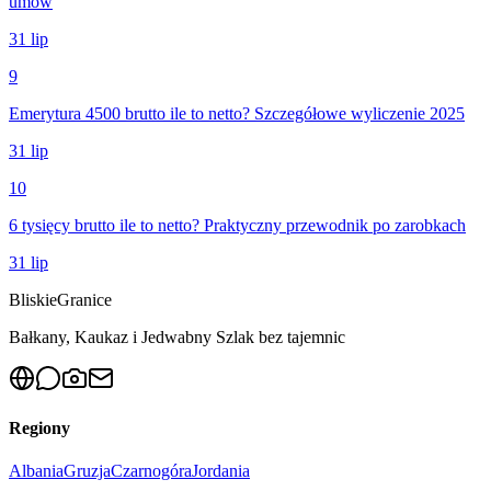
umów
31 lip
9
Emerytura 4500 brutto ile to netto? Szczegółowe wyliczenie 2025
31 lip
10
6 tysięcy brutto ile to netto? Praktyczny przewodnik po zarobkach
31 lip
Bliskie
Granice
Bałkany, Kaukaz i Jedwabny Szlak bez tajemnic
Regiony
Albania
Gruzja
Czarnogóra
Jordania