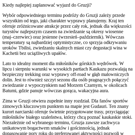
Kiedy najlepiej zaplanować wyjazd do Gruzji?
Wybór odpowiedniego terminu podróży do Gruzji zależy przede
wszystkim od tego, jaki charakter wyprawy planujemy. Kraj ten
oferuje zróżnicowane atrakcje przez cały rok, jednak dla większości
turystów najlepszym czasem na zwiedzanie są okresy wiosenne
(maj–czerwiec) oraz jesienne (wrzesień–październik). Wówczas
temperatury są najbardziej optymistyczne, co sprzyja odkrywaniu
uroków Tbilisi, zwiedzaniu skalnych miast czy degustacji wina w
Kachetii bez uciążliwych upałów.
Lato to idealny moment dla miłośników górskich wędrówek. W
lipcu i sierpniu warunki w wysokich partiach Kaukazu pozwalają na
bezpieczny trekking oraz wyprawy off-road w głąb malowniczych
dolin. Jest to również szczyt sezonu dla osób pragnących połączyć
zwiedzanie z wypoczynkiem nad Morzem Czarnym, w okolicach
Batumi, gdzie panuje wówczas gorąca, wakacyjna aura.
Zima w Gruzji otwiera zupełnie inny rozdział. Dla fanów sportów
zimowych kluczowym punktem na mapie jest Gudauri. Ten znany
kurort narciarski oferuje świetnie przygotowane trasy, przyciągając
miłośników białego szaleństwa, którzy chcą poznać kaukaskie stoki.
Niezależnie od wybranego terminu, Gruzja zawsze zachwyca
unikatowym bogactwem smaków i gościnnością, jednak
dopasowanie pory roku do preferowanej aktywności pozwoli w