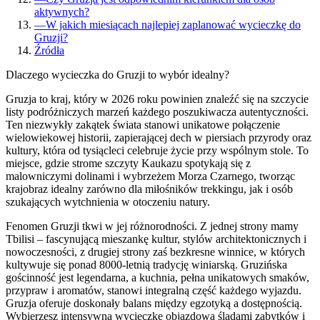
aktywnych?
—
W jakich miesiącach najlepiej zaplanować wycieczkę do
Gruzji?
Źródła
Dlaczego wycieczka do Gruzji to wybór idealny?
Gruzja to kraj, który w 2026 roku powinien znaleźć się na szczycie
listy podróżniczych marzeń każdego poszukiwacza autentyczności.
Ten niezwykły zakątek świata stanowi unikatowe połączenie
wielowiekowej historii, zapierającej dech w piersiach przyrody oraz
kultury, która od tysiącleci celebruje życie przy wspólnym stole. To
miejsce, gdzie strome szczyty Kaukazu spotykają się z
malowniczymi dolinami i wybrzeżem Morza Czarnego, tworząc
krajobraz idealny zarówno dla miłośników trekkingu, jak i osób
szukających wytchnienia w otoczeniu natury.
Fenomen Gruzji tkwi w jej różnorodności. Z jednej strony mamy
Tbilisi – fascynującą mieszankę kultur, stylów architektonicznych i
nowoczesności, z drugiej strony zaś bezkresne winnice, w których
kultywuje się ponad 8000-letnią tradycję winiarską. Gruzińska
gościnność jest legendarna, a kuchnia, pełna unikatowych smaków,
przypraw i aromatów, stanowi integralną część każdego wyjazdu.
Gruzja oferuje doskonały balans między egzotyką a dostępnością.
Wybierzesz intensywną wycieczkę objazdową śladami zabytków i