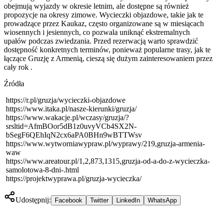
obejmują wyjazdy w okresie letnim, ale dostępne są również
propozycje na okresy zimowe. Wycieczki objazdowe, takie jak te
prowadzące przez Kaukaz, często organizowane są w miesiącach
wiosennych i jesiennych, co pozwala uniknąć ekstremalnych
upałów podczas zwiedzania. Przed rezerwacją warto sprawdzić
dostępność konkretnych terminów, ponieważ popularne trasy, jak te
łączące Gruzję z Armenią, cieszą się dużym zainteresowaniem przez
cały rok .
Źródła
https://r.pl/gruzja/wycieczki-objazdowe
https://www.itaka.pl/nasze-kierunki/gruzja/
https://www.wakacje.pl/wczasy/gruzja/?
srsltid=AfmBOor5dB1z0uvyVCb4SX2N-
bSegF6QEhIqN2cx6aPA0BHn9wBTTWsv
https://www.wytworniawypraw.pl/wyprawy/219,gruzja-armenia-
waw
https://www.areatour.pl/1,2,873,1315,gruzja-od-a-do-z-wycieczka-
samolotowa-8-dni-.html
https://projektwyprawa.pl/gruzja-wycieczka/
Udostępnij:
Facebook
Twitter
LinkedIn
WhatsApp