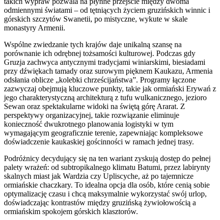
takich wypraw pozwala na płynne przejście między dwoma
odmiennymi światami – od tętniących życiem gruzińskich winnic i
górskich szczytów Swanetii, po mistyczne, wykute w skale
monastyry Armenii.
Wspólne zwiedzanie tych krajów daje unikalną szansę na
porównanie ich odrębnej tożsamości kulturowej. Podczas gdy
Gruzja zachwyca antycznymi tradycjami winiarskimi, biesiadami
przy dźwiękach tamady oraz surowym pięknem Kaukazu, Armenia
odsłania oblicze „kolebki chrześcijaństwa”. Programy łączone
zazwyczaj obejmują kluczowe punkty, takie jak ormiański Erywań z
jego charakterystyczną architekturą z tufu wulkanicznego, jezioro
Sewan oraz spektakularne widoki na świętą górę Ararat. Z
perspektywy organizacyjnej, takie rozwiązanie eliminuje
konieczność dwukrotnego planowania logistyki w tym
wymagającym geograficznie terenie, zapewniając kompleksowe
doświadczenie kaukaskiej gościnności w ramach jednej trasy.
Podróżnicy decydujący się na ten wariant zyskują dostęp do pełnej
palety wrażeń: od subtropikalnego klimatu Batumi, przez labirynty
skalnych miast jak Wardzia czy Upliscyche, aż po tajemnicze
ormiańskie chaczkary. To idealna opcja dla osób, które cenią sobie
optymalizację czasu i chcą maksymalnie wykorzystać swój urlop,
doświadczając kontrastów między gruzińską żywiołowością a
ormiańskim spokojem górskich klasztorów.