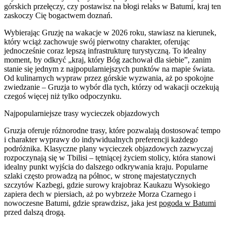
górskich przełęczy, czy postawisz na błogi relaks w Batumi, kraj ten
zaskoczy Cię bogactwem doznań.
Wybierając Gruzję na wakacje w 2026 roku, stawiasz na kierunek,
który wciąż zachowuje swój pierwotny charakter, oferując
jednocześnie coraz lepszą infrastrukturę turystyczną. To idealny
moment, by odkryć „kraj, który Bóg zachował dla siebie”, zanim
stanie się jednym z najpopularniejszych punktów na mapie świata.
Od kulinarnych wypraw przez górskie wyzwania, aż po spokojne
zwiedzanie – Gruzja to wybór dla tych, którzy od wakacji oczekują
czegoś więcej niż tylko odpoczynku.
Najpopularniejsze trasy wycieczek objazdowych
Gruzja oferuje różnorodne trasy, które pozwalają dostosować tempo
i charakter wyprawy do indywidualnych preferencji każdego
podróżnika. Klasyczne plany wycieczek objazdowych zazwyczaj
rozpoczynają się w Tbilisi – tętniącej życiem stolicy, która stanowi
idealny punkt wyjścia do dalszego odkrywania kraju. Popularne
szlaki często prowadzą na północ, w stronę majestatycznych
szczytów Kazbegi, gdzie surowy krajobraz Kaukazu Wysokiego
zapiera dech w piersiach, aż po wybrzeże Morza Czarnego i
nowoczesne Batumi, gdzie sprawdzisz, jaka jest
pogoda w Batumi
przed dalszą drogą.