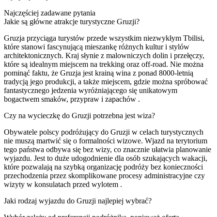
Najczęściej zadawane pytania
Jakie są główne atrakcje turystyczne Gruzji?
Gruzja przyciąga turystów przede wszystkim niezwykłym Tbilisi,
które stanowi fascynującą mieszankę różnych kultur i stylów
architektonicznych. Kraj słynie z malowniczych dolin i przełęczy,
które są idealnym miejscem na trekking oraz off-road. Nie można
pominąć faktu, że Gruzja jest krainą wina z ponad 8000-letnią
tradycją jego produkcji, a także miejscem, gdzie można spróbować
fantastycznego jedzenia wyróżniającego się unikatowym
bogactwem smaków, przypraw i zapachów .
Czy na wycieczkę do Gruzji potrzebna jest wiza?
Obywatele polscy podróżujący do Gruzji w celach turystycznych
nie muszą martwić się o formalności wizowe. Wjazd na terytorium
tego państwa odbywa się bez wizy, co znacznie ułatwia planowanie
wyjazdu. Jest to duże udogodnienie dla osób szukających wakacji,
które pozwalają na szybką organizację podróży bez konieczności
przechodzenia przez skomplikowane procesy administracyjne czy
wizyty w konsulatach przed wylotem .
Jaki rodzaj wyjazdu do Gruzji najlepiej wybrać?