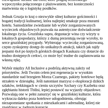
wypoczynku połączonego z plażowaniem, bez konieczności
martwienia się o logistykę posiłków.
Jednak Gruzja to kraj o niezwykle silnej kulturze gościnności i
bogatej tradycji kulinarnej, która najlepiej smakuje poza murami
hotelu. Samodzielne zwiedzanie lub wybór zorganizowanych
wycieczek objazdowych pozwala na autentyczne doświadczenie
lokalnego życia. Gruzińska supra, degustacje wina czy wizyty u
lokalnych gospodarzy, którzy z dumą prezentują swoje wyroby, to
serce gruzińskiej przygody. Wybierając wycieczkę zorganizowaną,
często zyskujemy dostęp do unikalnych atrakcji, takich jak rajdy
jeepami 4x4 po krętych górskich drogach Kaukazu czy dotarcie do
trudno dostępnych cerkwi, co może być trudne do zaplanowania na
własną rękę.
Wybór między All Inclusive a podróżą aktywną zależy od
priorytetów. Jeśli Twoim celem jest regeneracja w wysokim
standardzie nad brzegiem Morza Czarnego, pakiety hotelowe będą
strzałem w dziesiątkę. Jeśli natomiast marzysz o eksploracji dzikich
szlaków, trekkingach w cieniu szczytów Szchary czy Kazbeku oraz
zgłębianiu historii Tbilisi, lepiej postawić na wyjazdy objazdowe.
Pozwalają one w pełni zanurzyć się w gruzińskiej kulturze, która
wykracza daleko poza hotelowe udogodnienia, oferując
niezapomniane spotkania z mieszkańcami i adrenalinę, której nie
znajdziesz w żadnym kurorcie.