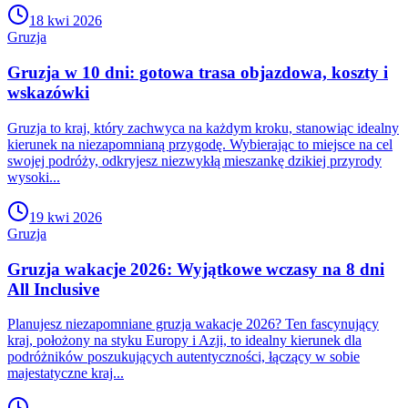
18 kwi 2026
Gruzja
Gruzja w 10 dni: gotowa trasa objazdowa, koszty i
wskazówki
Gruzja to kraj, który zachwyca na każdym kroku, stanowiąc idealny
kierunek na niezapomnianą przygodę. Wybierając to miejsce na cel
swojej podróży, odkryjesz niezwykłą mieszankę dzikiej przyrody
wysoki...
19 kwi 2026
Gruzja
Gruzja wakacje 2026: Wyjątkowe wczasy na 8 dni
All Inclusive
Planujesz niezapomniane gruzja wakacje 2026? Ten fascynujący
kraj, położony na styku Europy i Azji, to idealny kierunek dla
podróżników poszukujących autentyczności, łączący w sobie
majestatyczne kraj...