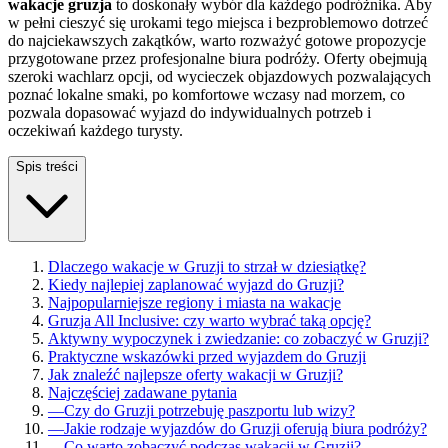
wakacje gruzja
to doskonały wybór dla każdego podróżnika. Aby
w pełni cieszyć się urokami tego miejsca i bezproblemowo dotrzeć
do najciekawszych zakątków, warto rozważyć gotowe propozycje
przygotowane przez profesjonalne biura podróży. Oferty obejmują
szeroki wachlarz opcji, od wycieczek objazdowych pozwalających
poznać lokalne smaki, po komfortowe wczasy nad morzem, co
pozwala dopasować wyjazd do indywidualnych potrzeb i
oczekiwań każdego turysty.
Spis treści
Dlaczego wakacje w Gruzji to strzał w dziesiątkę?
Kiedy najlepiej zaplanować wyjazd do Gruzji?
Najpopularniejsze regiony i miasta na wakacje
Gruzja All Inclusive: czy warto wybrać taką opcję?
Aktywny wypoczynek i zwiedzanie: co zobaczyć w Gruzji?
Praktyczne wskazówki przed wyjazdem do Gruzji
Jak znaleźć najlepsze oferty wakacji w Gruzji?
Najczęściej zadawane pytania
—
Czy do Gruzji potrzebuję paszportu lub wizy?
—
Jakie rodzaje wyjazdów do Gruzji oferują biura podróży?
—
Co warto zobaczyć podczas wakacji w Gruzji?