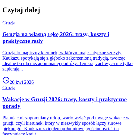
Czytaj dalej
Gruzja
Gruzja na własną rękę 2026: trasy, koszty i
praktyczne rady
Gruzja to magiczny kierunek, w którym majestatyczne szczyty
Kaukazu spotykają się z głęboko zakorzenioną tradycją, tworząc
idealne tło dla niezapomnianej podróży. Ten kraj zachwyca nie tylko
zapierają...
20 kwi 2026
Gruzja
Wakacje w Gruzji 2026: trasy, koszty i praktyczne
porady
Planując niezapomniany urlop, warto wziąć pod uwagę wakacje w
gruzji, czyli kierunek, który w niezwykły sposób łączy surowe
piękno gór Kaukazu z ciepłem południowej gościnności. Ten
fascynujący kraj t...