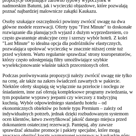
propozycje obejmujące zarówno typowy wypoczynek w
nadmorskim Batumi, jak i wycieczki objazdowe, które pozwalają
poznać najbardziej malownicze zakątki Kaukazu.
Osoby szukające oszczędności powinny zwrócić uwagę na dwa
główne modele rezerwacji. Oferty typu "First Minute" to doskonałe
rozwiązanie dla planujących wyjazd z dużym wyprzedzeniem, co
często gwarantuje atrakcyjne ceny i szerszy wybór hoteli. Z kolei
"Last Minute" to idealna opcja dla podróżników elastycznych,
pozwalająca upolować wycieczkę w znacznie niższej cenie tuż
przed wylotem. Warto regularnie sprawdzać strony touroperatorów,
którzy często udostępniają filtry umożliwiające szybkie
wyselekcjonowanie właśnie takich przecenionych ofert.
Podczas porównywania propozycji należy zwrócić uwagę nie tylko
na cenę, ale także na zakres świadczeń zawartych w pakiecie.
Niektóre oferty skupiają się wyłącznie na przelocie i noclegu ze
śniadaniem, inne zaś oferują kompleksowe programy zwiedzania, w
tym popularne wyprawy jeepami czy wieczory z tradycyjną
kuchnią. Wybór odpowiedniego standardu hotelu – od
ekonomicznych obiektów po hotele typu Premium – zależy od
indywidualnych potrzeb, jednak dzięki rozbudowanym systemom
ocen klientów, łatwo zweryfikować jakość danego miejsca przed
dokonaniem ostatecznej rezerwacji. Pamiętaj, aby zawsze
sprawdzać aktualne promocje i pakiety specjalne, które mogą
znacząco obniżyć koszty wymarzonej wyprawy w kaukaskie góry.