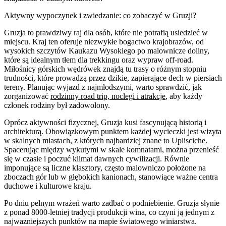
Aktywny wypoczynek i zwiedzanie: co zobaczyć w Gruzji?
Gruzja to prawdziwy raj dla osób, które nie potrafią usiedzieć w
miejscu. Kraj ten oferuje niezwykłe bogactwo krajobrazów, od
wysokich szczytów Kaukazu Wysokiego po malownicze doliny,
które są idealnym tłem dla trekkingu oraz wypraw off-road.
Miłośnicy górskich wędrówek znajdą tu trasy o różnym stopniu
trudności, które prowadzą przez dzikie, zapierające dech w piersiach
tereny. Planując wyjazd z najmłodszymi, warto sprawdzić, jak
zorganizować
rodzinny road trip, noclegi i atrakcje
, aby każdy
członek rodziny był zadowolony.
Oprócz aktywności fizycznej, Gruzja kusi fascynującą historią i
architekturą. Obowiązkowym punktem każdej wycieczki jest wizyta
w skalnych miastach, z których najbardziej znane to Uplisciche.
Spacerując między wykutymi w skale komnatami, można przenieść
się w czasie i poczuć klimat dawnych cywilizacji. Równie
imponujące są liczne klasztory, często malowniczo położone na
zboczach gór lub w głębokich kanionach, stanowiące ważne centra
duchowe i kulturowe kraju.
Po dniu pełnym wrażeń warto zadbać o podniebienie. Gruzja słynie
z ponad 8000-letniej tradycji produkcji wina, co czyni ją jednym z
najważniejszych punktów na mapie światowego winiarstwa.