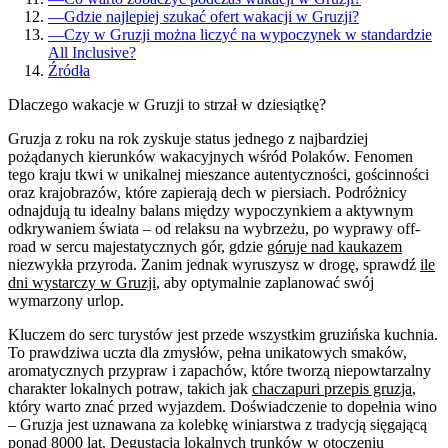
—
Gdzie najlepiej szukać ofert wakacji w Gruzji?
—
Czy w Gruzji można liczyć na wypoczynek w standardzie
All Inclusive?
Źródła
Dlaczego wakacje w Gruzji to strzał w dziesiątkę?
Gruzja z roku na rok zyskuje status jednego z najbardziej
pożądanych kierunków wakacyjnych wśród Polaków. Fenomen
tego kraju tkwi w unikalnej mieszance autentyczności, gościnności
oraz krajobrazów, które zapierają dech w piersiach. Podróżnicy
odnajdują tu idealny balans między wypoczynkiem a aktywnym
odkrywaniem świata – od relaksu na wybrzeżu, po wyprawy off-
road w sercu majestatycznych gór, gdzie
góruje nad kaukazem
niezwykła przyroda. Zanim jednak wyruszysz w drogę, sprawdź
ile
dni wystarczy w Gruzji
, aby optymalnie zaplanować swój
wymarzony urlop.
Kluczem do serc turystów jest przede wszystkim gruzińska kuchnia.
To prawdziwa uczta dla zmysłów, pełna unikatowych smaków,
aromatycznych przypraw i zapachów, które tworzą niepowtarzalny
charakter lokalnych potraw, takich jak
chaczapuri przepis gruzja
,
który warto znać przed wyjazdem. Doświadczenie to dopełnia wino
– Gruzja jest uznawana za kolebkę winiarstwa z tradycją sięgającą
ponad 8000 lat. Degustacja lokalnych trunków w otoczeniu