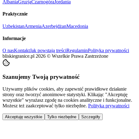
Albania
Gruzja
Czarnogóra
Jordania
Praktycznie
Uzbekistan
Armenia
Azerbejdżan
Macedonia
Informacje
O nas
Kontakt
Jak powstają treści
Regulamin
Polityka prywatności
bliskiegranice.pl
2026
©
Wszelkie Prawa Zastrzeżone
Szanujemy Twoją prywatność
Używamy plików cookies, aby zapewnić prawidłowe działanie
strony oraz tworzyć anonimowe statystyki. Klikając "Akceptuję
wszystkie" wyrażasz zgodę na cookies analityczne i funkcjonalne.
Możesz też zaakceptować tylko niezbędne.
Polityka prywatności
Akceptuję wszystkie
Tylko niezbędne
Szczegóły