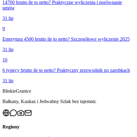
14700 brutto ile to netto? Praktyczne wyliczenia i porównanie
umów
31 lip
9
Emerytura 4500 brutto ile to netto? Szczegółowe wyliczenie 2025
31 lip
10
6 tysięcy brutto ile to netto? Praktyczny przewodnik po zarobkach
31 lip
Bliskie
Granice
Bałkany, Kaukaz i Jedwabny Szlak bez tajemnic
Regiony