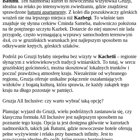
Batumi
. Ten nadmorski kurort to nowoczesna wizytówka Gruzji,
idealna na relaks po intensywnym zwiedzaniu, gdzie znajdziesz
sprawdzone
batumi apartamenty
. Z kolei dla poszukiwaczy górskich
wrażeń nie ma lepszego miejsca niż
Kazbegi
. To właśnie tam
znajduje się słynna cerkiew Cminda Sameba, malowniczo położona
na tle potężnego szczytu Kazbek. Dotarcie do niej stanowi nie lada
przygodę, często wymagającą wyprawy samochodem terenowym
4x4, co w gruzińskich warunkach jest najlepszym sposobem na
odkrywanie krętych, górskich szlaków.
Podróż po Gruzji byłaby niepełna bez wizyty w
Kachetii
– regionie
słynącym z wielowiekowych tradycji winiarskich. To tutaj, w sercu
gruzińskiej gościnności, można skosztować lokalnych trunków i
poczuć prawdziwą atmosferę kraju. Niezależnie od wybranego
regionu, Gruzja oferuje unikalne połączenie oszałamiających
widoków z bogatą kulturą, która sprawia, że każdy zakątek tego
kraju na długo pozostaje w pamięci.
Gruzja All Inclusive: czy warto wybrać taką opcję?
Planując wyjazd do Gruzji, wielu podróżnych zastanawia się, czy
klasyczna formuła All Inclusive jest najlepszym sposobem na
poznanie tego kraju. Opcja ta jest dostępna głównie w kurortach
nadmorskich, takich jak Batumi, gdzie nowoczesne hotele oferują
pełne wyżywienie i relaks przy basenach infinity. Jest to
rozwiązanie idealne dla osób, które pragną beztroskiego