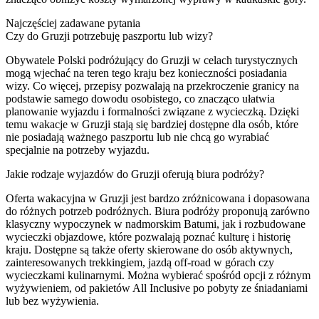
Najczęściej zadawane pytania
Czy do Gruzji potrzebuję paszportu lub wizy?
Obywatele Polski podróżujący do Gruzji w celach turystycznych
mogą wjechać na teren tego kraju bez konieczności posiadania
wizy. Co więcej, przepisy pozwalają na przekroczenie granicy na
podstawie samego dowodu osobistego, co znacząco ułatwia
planowanie wyjazdu i formalności związane z wycieczką. Dzięki
temu wakacje w Gruzji stają się bardziej dostępne dla osób, które
nie posiadają ważnego paszportu lub nie chcą go wyrabiać
specjalnie na potrzeby wyjazdu.
Jakie rodzaje wyjazdów do Gruzji oferują biura podróży?
Oferta wakacyjna w Gruzji jest bardzo zróżnicowana i dopasowana
do różnych potrzeb podróżnych. Biura podróży proponują zarówno
klasyczny wypoczynek w nadmorskim Batumi, jak i rozbudowane
wycieczki objazdowe, które pozwalają poznać kulturę i historię
kraju. Dostępne są także oferty skierowane do osób aktywnych,
zainteresowanych trekkingiem, jazdą off-road w górach czy
wycieczkami kulinarnymi. Można wybierać spośród opcji z różnym
wyżywieniem, od pakietów All Inclusive po pobyty ze śniadaniami
lub bez wyżywienia.