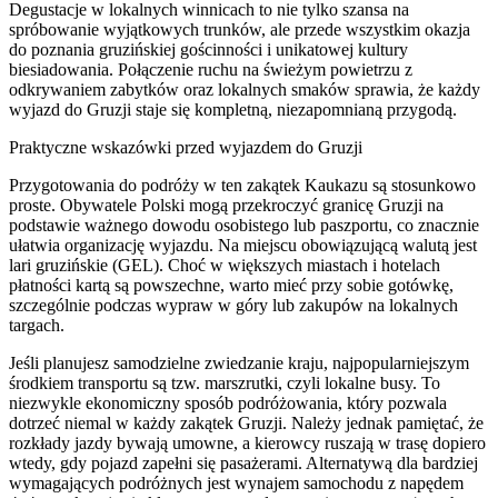
Degustacje w lokalnych winnicach to nie tylko szansa na
spróbowanie wyjątkowych trunków, ale przede wszystkim okazja
do poznania gruzińskiej gościnności i unikatowej kultury
biesiadowania. Połączenie ruchu na świeżym powietrzu z
odkrywaniem zabytków oraz lokalnych smaków sprawia, że każdy
wyjazd do Gruzji staje się kompletną, niezapomnianą przygodą.
Praktyczne wskazówki przed wyjazdem do Gruzji
Przygotowania do podróży w ten zakątek Kaukazu są stosunkowo
proste. Obywatele Polski mogą przekroczyć granicę Gruzji na
podstawie ważnego dowodu osobistego lub paszportu, co znacznie
ułatwia organizację wyjazdu. Na miejscu obowiązującą walutą jest
lari gruzińskie (GEL). Choć w większych miastach i hotelach
płatności kartą są powszechne, warto mieć przy sobie gotówkę,
szczególnie podczas wypraw w góry lub zakupów na lokalnych
targach.
Jeśli planujesz samodzielne zwiedzanie kraju, najpopularniejszym
środkiem transportu są tzw. marszrutki, czyli lokalne busy. To
niezwykle ekonomiczny sposób podróżowania, który pozwala
dotrzeć niemal w każdy zakątek Gruzji. Należy jednak pamiętać, że
rozkłady jazdy bywają umowne, a kierowcy ruszają w trasę dopiero
wtedy, gdy pojazd zapełni się pasażerami. Alternatywą dla bardziej
wymagających podróżnych jest wynajem samochodu z napędem