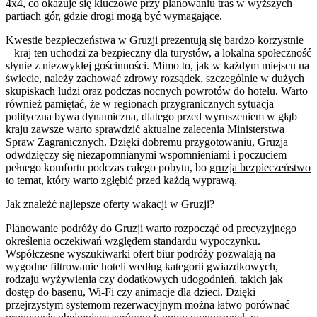
4x4, co okazuje się kluczowe przy planowaniu tras w wyższych
partiach gór, gdzie drogi mogą być wymagające.
Kwestie bezpieczeństwa w Gruzji prezentują się bardzo korzystnie
– kraj ten uchodzi za bezpieczny dla turystów, a lokalna społeczność
słynie z niezwykłej gościnności. Mimo to, jak w każdym miejscu na
świecie, należy zachować zdrowy rozsądek, szczególnie w dużych
skupiskach ludzi oraz podczas nocnych powrotów do hotelu. Warto
również pamiętać, że w regionach przygranicznych sytuacja
polityczna bywa dynamiczna, dlatego przed wyruszeniem w głąb
kraju zawsze warto sprawdzić aktualne zalecenia Ministerstwa
Spraw Zagranicznych. Dzięki dobremu przygotowaniu, Gruzja
odwdzięczy się niezapomnianymi wspomnieniami i poczuciem
pełnego komfortu podczas całego pobytu, bo
gruzja bezpieczeństwo
to temat, który warto zgłębić przed każdą wyprawą.
Jak znaleźć najlepsze oferty wakacji w Gruzji?
Planowanie podróży do Gruzji warto rozpocząć od precyzyjnego
określenia oczekiwań względem standardu wypoczynku.
Współczesne wyszukiwarki ofert biur podróży pozwalają na
wygodne filtrowanie hoteli według kategorii gwiazdkowych,
rodzaju wyżywienia czy dodatkowych udogodnień, takich jak
dostęp do basenu, Wi-Fi czy animacje dla dzieci. Dzięki
przejrzystym systemom rezerwacyjnym można łatwo porównać