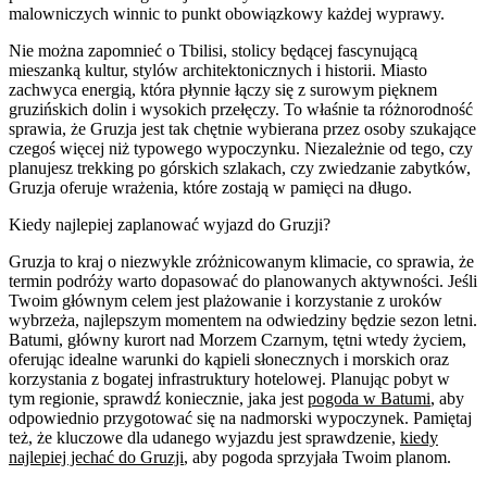
malowniczych winnic to punkt obowiązkowy każdej wyprawy.
Nie można zapomnieć o Tbilisi, stolicy będącej fascynującą
mieszanką kultur, stylów architektonicznych i historii. Miasto
zachwyca energią, która płynnie łączy się z surowym pięknem
gruzińskich dolin i wysokich przełęczy. To właśnie ta różnorodność
sprawia, że Gruzja jest tak chętnie wybierana przez osoby szukające
czegoś więcej niż typowego wypoczynku. Niezależnie od tego, czy
planujesz trekking po górskich szlakach, czy zwiedzanie zabytków,
Gruzja oferuje wrażenia, które zostają w pamięci na długo.
Kiedy najlepiej zaplanować wyjazd do Gruzji?
Gruzja to kraj o niezwykle zróżnicowanym klimacie, co sprawia, że
termin podróży warto dopasować do planowanych aktywności. Jeśli
Twoim głównym celem jest plażowanie i korzystanie z uroków
wybrzeża, najlepszym momentem na odwiedziny będzie sezon letni.
Batumi, główny kurort nad Morzem Czarnym, tętni wtedy życiem,
oferując idealne warunki do kąpieli słonecznych i morskich oraz
korzystania z bogatej infrastruktury hotelowej. Planując pobyt w
tym regionie, sprawdź koniecznie, jaka jest
pogoda w Batumi
, aby
odpowiednio przygotować się na nadmorski wypoczynek. Pamiętaj
też, że kluczowe dla udanego wyjazdu jest sprawdzenie,
kiedy
najlepiej jechać do Gruzji
, aby pogoda sprzyjała Twoim planom.