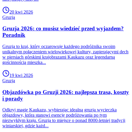
20 kwi 2026
Gruzja
Gruzja 2026: co musisz wiedzieć przed wyjazdem?
Poradnik
Gruzja to kraj, który oczarowuje każdego podróżnika swoim
unikalnym połączeniem wielowiekowej kultury, zapierającymi dech
w piersiach górskimi krajobrazami Kaukazu oraz legendarną
gościnnością mieszka...
19 kwi 2026
Gruzja
Objazdówka po Gruzji 2026: najlepsza trasa, koszty
i porady
Odkryj magię Kaukazu, wybierając idealną gruzja wycieczka
objazdowy, która stanowi esencję podróżowania po tym
niezwykłym kraju. Gruzja to miejsce o ponad 8000-letniej tradycji
winiarskiej, gdzie każd...