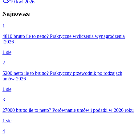
19 kwi 2026
Najnowsze
1
4810 brutto ile to netto? Praktyczne wyliczenia wynagrodzenia
[2026]
1 sie
2
5200 netto ile to brutto? Praktyczny przewodnik po rodzajach
umów 2026
1 sie
3
27000 brutto ile to netto? Porównanie umów i podatki w 2026 roku
1 sie
4