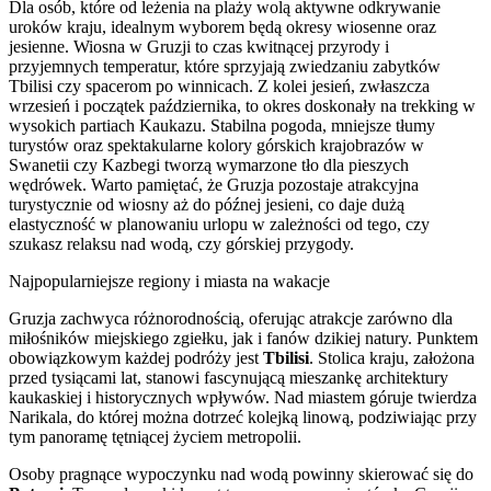
Dla osób, które od leżenia na plaży wolą aktywne odkrywanie
uroków kraju, idealnym wyborem będą okresy wiosenne oraz
jesienne. Wiosna w Gruzji to czas kwitnącej przyrody i
przyjemnych temperatur, które sprzyjają zwiedzaniu zabytków
Tbilisi czy spacerom po winnicach. Z kolei jesień, zwłaszcza
wrzesień i początek października, to okres doskonały na trekking w
wysokich partiach Kaukazu. Stabilna pogoda, mniejsze tłumy
turystów oraz spektakularne kolory górskich krajobrazów w
Swanetii czy Kazbegi tworzą wymarzone tło dla pieszych
wędrówek. Warto pamiętać, że Gruzja pozostaje atrakcyjna
turystycznie od wiosny aż do późnej jesieni, co daje dużą
elastyczność w planowaniu urlopu w zależności od tego, czy
szukasz relaksu nad wodą, czy górskiej przygody.
Najpopularniejsze regiony i miasta na wakacje
Gruzja zachwyca różnorodnością, oferując atrakcje zarówno dla
miłośników miejskiego zgiełku, jak i fanów dzikiej natury. Punktem
obowiązkowym każdej podróży jest
Tbilisi
. Stolica kraju, założona
przed tysiącami lat, stanowi fascynującą mieszankę architektury
kaukaskiej i historycznych wpływów. Nad miastem góruje twierdza
Narikala, do której można dotrzeć kolejką linową, podziwiając przy
tym panoramę tętniącej życiem metropolii.
Osoby pragnące wypoczynku nad wodą powinny skierować się do