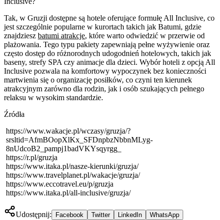
Inclusive?
Tak, w Gruzji dostępne są hotele oferujące formułę All Inclusive, co
jest szczególnie popularne w kurortach takich jak Batumi, gdzie
znajdziesz
batumi atrakcje
, które warto odwiedzić w przerwie od
plażowania. Tego typu pakiety zapewniają pełne wyżywienie oraz
często dostęp do różnorodnych udogodnień hotelowych, takich jak
baseny, strefy SPA czy animacje dla dzieci. Wybór hoteli z opcją All
Inclusive pozwala na komfortowy wypoczynek bez konieczności
martwienia się o organizację posiłków, co czyni ten kierunek
atrakcyjnym zarówno dla rodzin, jak i osób szukających pełnego
relaksu w wysokim standardzie.
Źródła
https://www.wakacje.pl/wczasy/gruzja/?
srsltid=AfmBOopXlKx_SFDnpbzNbbnMLyg-
8nUdcoB2_pampj1badVKYsqyrgg_
https://r.pl/gruzja
https://www.itaka.pl/nasze-kierunki/gruzja/
https://www.travelplanet.pl/wakacje/gruzja/
https://www.eccotravel.eu/p/gruzja
https://www.itaka.pl/all-inclusive/gruzja/
Udostępnij:
Facebook
Twitter
LinkedIn
WhatsApp