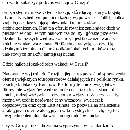
Co warto zobaczyć podczas wakacji w Gruzji?
Gruzja słynie z niezwykłych atrakcji, które łączą naturę z bogatą
historią. Niezbędnym punktem każdej wyprawy jest Tbilisi, stolica
kraju będąca fascynującą mieszanką kultur i stylów
architektonicznych. Kraj ten oferuje również zapierające dech w
piersiach widoki, w tym malownicze doliny i górskie przełęcze
idealne do pieszych wędrówek. Gruzja jest także uznawana za
kolebkę winiarstwa z ponad 8000-letnią tradycją, co czyni ją
idealnym kierunkiem dla miłośników lokalnych trunków oraz
unikatowych smaków tamtejszej kuchni.
Gdzie najlepiej szukać ofert wakacji w Gruzji?
Planowanie wyjazdu do Gruzji najlepiej rozpocząć od sprawdzenia
ofert największych touroperatorów działających na polskim rynku,
takich jak Itaka czy Rainbow. Platformy te umożliwiają łatwe
filtrowanie wyjazdów według preferencji, takich jak standard
hotelu, rodzaj wyżywienia czy termin wyjazdu. W serwisach tych
można wygodnie porównać ceny wczasów, wycieczek
objazdowych oraz opcji Last Minute, co pozwala na znalezienie
atrakcyjnych ofert wakacyjnych w korzystnych cenach, często z
uwzględnieniem dodatkowych udogodnień w hotelach.
Czy w Gruzji można liczyć na wypoczynek w standardzie All