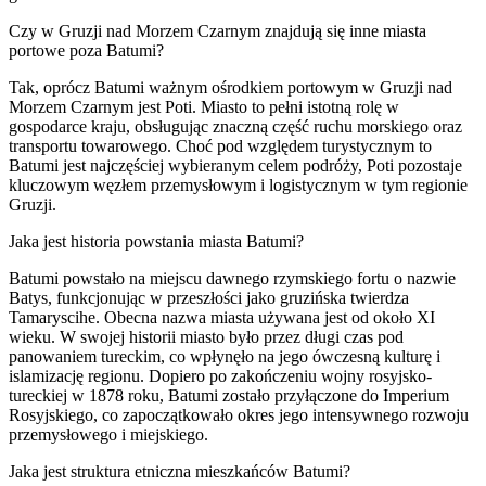
Czy w Gruzji nad Morzem Czarnym znajdują się inne miasta
portowe poza Batumi?
Tak, oprócz Batumi ważnym ośrodkiem portowym w Gruzji nad
Morzem Czarnym jest Poti. Miasto to pełni istotną rolę w
gospodarce kraju, obsługując znaczną część ruchu morskiego oraz
transportu towarowego. Choć pod względem turystycznym to
Batumi jest najczęściej wybieranym celem podróży, Poti pozostaje
kluczowym węzłem przemysłowym i logistycznym w tym regionie
Gruzji.
Jaka jest historia powstania miasta Batumi?
Batumi powstało na miejscu dawnego rzymskiego fortu o nazwie
Batys, funkcjonując w przeszłości jako gruzińska twierdza
Tamaryscihe. Obecna nazwa miasta używana jest od około XI
wieku. W swojej historii miasto było przez długi czas pod
panowaniem tureckim, co wpłynęło na jego ówczesną kulturę i
islamizację regionu. Dopiero po zakończeniu wojny rosyjsko-
tureckiej w 1878 roku, Batumi zostało przyłączone do Imperium
Rosyjskiego, co zapoczątkowało okres jego intensywnego rozwoju
przemysłowego i miejskiego.
Jaka jest struktura etniczna mieszkańców Batumi?