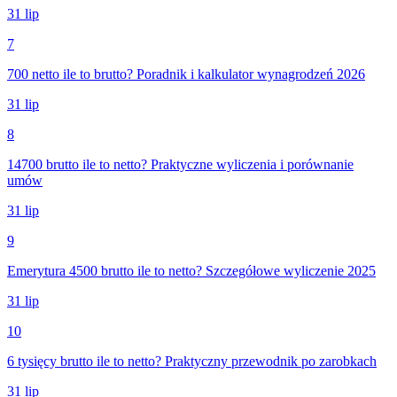
31 lip
7
700 netto ile to brutto? Poradnik i kalkulator wynagrodzeń 2026
31 lip
8
14700 brutto ile to netto? Praktyczne wyliczenia i porównanie
umów
31 lip
9
Emerytura 4500 brutto ile to netto? Szczegółowe wyliczenie 2025
31 lip
10
6 tysięcy brutto ile to netto? Praktyczny przewodnik po zarobkach
31 lip