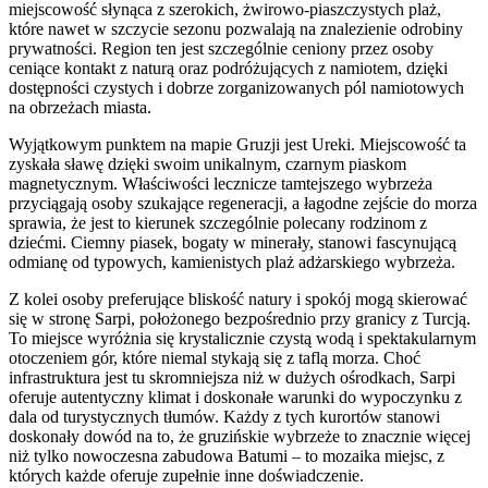
miejscowość słynąca z szerokich, żwirowo-piaszczystych plaż,
które nawet w szczycie sezonu pozwalają na znalezienie odrobiny
prywatności. Region ten jest szczególnie ceniony przez osoby
ceniące kontakt z naturą oraz podróżujących z namiotem, dzięki
dostępności czystych i dobrze zorganizowanych pól namiotowych
na obrzeżach miasta.
Wyjątkowym punktem na mapie Gruzji jest Ureki. Miejscowość ta
zyskała sławę dzięki swoim unikalnym, czarnym piaskom
magnetycznym. Właściwości lecznicze tamtejszego wybrzeża
przyciągają osoby szukające regeneracji, a łagodne zejście do morza
sprawia, że jest to kierunek szczególnie polecany rodzinom z
dziećmi. Ciemny piasek, bogaty w minerały, stanowi fascynującą
odmianę od typowych, kamienistych plaż adżarskiego wybrzeża.
Z kolei osoby preferujące bliskość natury i spokój mogą skierować
się w stronę Sarpi, położonego bezpośrednio przy granicy z Turcją.
To miejsce wyróżnia się krystalicznie czystą wodą i spektakularnym
otoczeniem gór, które niemal stykają się z taflą morza. Choć
infrastruktura jest tu skromniejsza niż w dużych ośrodkach, Sarpi
oferuje autentyczny klimat i doskonałe warunki do wypoczynku z
dala od turystycznych tłumów. Każdy z tych kurortów stanowi
doskonały dowód na to, że gruzińskie wybrzeże to znacznie więcej
niż tylko nowoczesna zabudowa Batumi – to mozaika miejsc, z
których każde oferuje zupełnie inne doświadczenie.