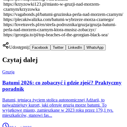
https://krzyzowki123.pl/miasto-w-gruzji-nad-morzem-
czarnym/krzyzowka
https://vagabonds.pl/batumi-gruzinska-perla-nad-morzem-czarnym/
https://plecakiwalizka.com/batumi-wybrzeze-morza-czarnego/
https://lovetravels.pl/en/strefa-podroznika/gruzja/gruzja-batumi-
perla-nad-morzem-czarnym-ktora-musisz-zobaczyc/
https://georgia.to/pl/top-beaches-of-the-georgian-black-sea/
Udostępnij:
Facebook
Twitter
LinkedIn
WhatsApp
Czytaj dalej
Gruzja
Batumi 2026: co zobaczyć i gdzie zjeść? Praktyczny
poradnik
Batumi, tętniąca życiem stolica autonomicznej Adżarii, to
najważniejszy kurort, jaki oferuje gruzja morze batumi. To
wyjątkowe miasto, zamieszkane w 2023 roku przez 179,1 tys.
mieszkańców, stanowi fas...