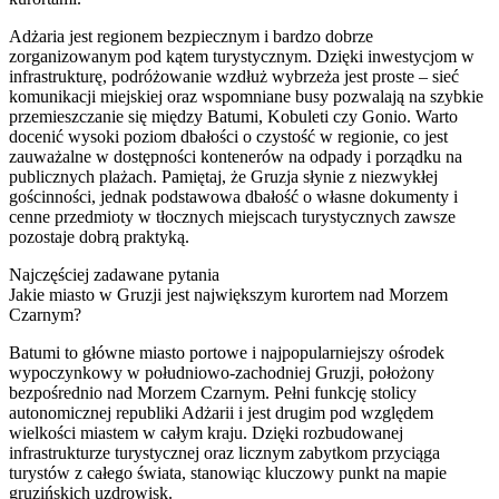
Adżaria jest regionem bezpiecznym i bardzo dobrze
zorganizowanym pod kątem turystycznym. Dzięki inwestycjom w
infrastrukturę, podróżowanie wzdłuż wybrzeża jest proste – sieć
komunikacji miejskiej oraz wspomniane busy pozwalają na szybkie
przemieszczanie się między Batumi, Kobuleti czy Gonio. Warto
docenić wysoki poziom dbałości o czystość w regionie, co jest
zauważalne w dostępności kontenerów na odpady i porządku na
publicznych plażach. Pamiętaj, że Gruzja słynie z niezwykłej
gościnności, jednak podstawowa dbałość o własne dokumenty i
cenne przedmioty w tłocznych miejscach turystycznych zawsze
pozostaje dobrą praktyką.
Najczęściej zadawane pytania
Jakie miasto w Gruzji jest największym kurortem nad Morzem
Czarnym?
Batumi to główne miasto portowe i najpopularniejszy ośrodek
wypoczynkowy w południowo-zachodniej Gruzji, położony
bezpośrednio nad Morzem Czarnym. Pełni funkcję stolicy
autonomicznej republiki Adżarii i jest drugim pod względem
wielkości miastem w całym kraju. Dzięki rozbudowanej
infrastrukturze turystycznej oraz licznym zabytkom przyciąga
turystów z całego świata, stanowiąc kluczowy punkt na mapie
gruzińskich uzdrowisk.