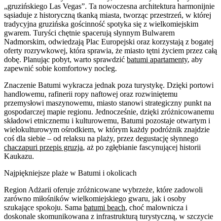
„gruzińskiego Las Vegas”. Ta nowoczesna architektura harmonijnie
sąsiaduje z historyczną tkanką miasta, tworząc przestrzeń, w której
tradycyjna gruzińska gościnność spotyka się z wielkomiejskim
gwarem. Turyści chętnie spacerują słynnym Bulwarem
Nadmorskim, odwiedzają Plac Europejski oraz korzystają z bogatej
oferty rozrywkowej, która sprawia, że miasto tętni życiem przez całą
dobę. Planując pobyt, warto sprawdzić
batumi apartamenty
, aby
zapewnić sobie komfortowy nocleg.
Znaczenie Batumi wykracza jednak poza turystykę. Dzięki portowi
handlowemu, rafinerii ropy naftowej oraz rozwiniętemu
przemysłowi maszynowemu, miasto stanowi strategiczny punkt na
gospodarczej mapie regionu. Jednocześnie, dzięki zróżnicowanemu
składowi etnicznemu i kulturowemu, Batumi pozostaje otwartym i
wielokulturowym ośrodkiem, w którym każdy podróżnik znajdzie
coś dla siebie – od relaksu na plaży, przez degustację słynnego
chaczapuri przepis gruzja
, aż po zgłębianie fascynującej historii
Kaukazu.
Najpiękniejsze plaże w Batumi i okolicach
Region Adżarii oferuje zróżnicowane wybrzeże, które zadowoli
zarówno miłośników wielkomiejskiego gwaru, jak i osoby
szukające spokoju. Sama
batumi beach
, choć malownicza i
doskonale skomunikowana z infrastrukturą turystyczną, w szczycie