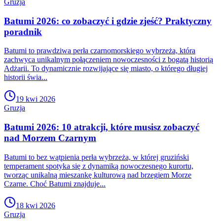
Gruzja
Batumi 2026: co zobaczyć i gdzie zjeść? Praktyczny
poradnik
Batumi to prawdziwa perła czarnomorskiego wybrzeża, która
zachwyca unikalnym połączeniem nowoczesności z bogatą historią
Adżarii. To dynamicznie rozwijające się miasto, o którego długiej
historii świa...
19 kwi 2026
Gruzja
Batumi 2026: 10 atrakcji, które musisz zobaczyć
nad Morzem Czarnym
Batumi to bez wątpienia perła wybrzeża, w której gruziński
temperament spotyka się z dynamiką nowoczesnego kurortu,
tworząc unikalną mieszankę kulturową nad brzegiem Morze
Czarne. Choć Batumi znajduje...
18 kwi 2026
Gruzja