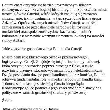
Batumi charakteryzuje się bardzo urozmaiconym składem
etnicznym, co wynika z bogatej historii regionu. Społeczność miasta
tworzą głównie Gruzini, wśród których znajdują się zarówno
chrześcijanie, jak i muzułmanie, w tym szczególnie liczna grupa
Adżarów. Oprócz rdzennych mieszkańców Gruzji, w mieście
zamieszkują także przedstawiciele narodowości rosyjskiej,
ormiańskiej oraz społeczność żydowska. Ta różnorodność
kulturowa jest niezwykle ważnym elementem lokalnej tożsamości
stolicy Adżarii.
Jakie znaczenie gospodarcze ma Batumi dla Gruzji?
Miasto pełni rolę kluczowego ośrodka przemysłowego i
logistycznego Gruzji. Znajduje się tutaj rafineria ropy naftowej,
która otrzymuje surowiec poprzez rurociąg z Baku, a także
rozwinięty przemysł stoczniowy, maszynowy i elektrotechniczny.
Dzięki posiadaniu dużego portu handlowego oraz lotniska, Batumi
odgrywa fundamentalną rolę w międzynarodowym handlu kraju.
Jednocześnie miasto jest siedzibą Gruzińskiego Sądu
Konstytucyjnego, co podkreśla jego znaczenie administracyjne i
polityczne w ramach gruzińskiej struktury państwowej.
Źródła
https://pl.wikipedia.org/wiki/Batumi