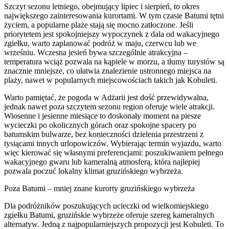
Szczyt sezonu letniego, obejmujący lipiec i sierpień, to okres
największego zainteresowania kurortami. W tym czasie Batumi tętni
życiem, a popularne plaże stają się mocno zatłoczone. Jeśli
priorytetem jest spokojniejszy wypoczynek z dala od wakacyjnego
zgiełku, warto zaplanować podróż w maju, czerwcu lub we
wrześniu. Wczesna jesień bywa szczególnie atrakcyjna –
temperatura wciąż pozwala na kąpiele w morzu, a tłumy turystów są
znacznie mniejsze, co ułatwia znalezienie ustronnego miejsca na
plaży, nawet w popularnych miejscowościach takich jak Kobuleti.
Warto pamiętać, że pogoda w Adżarii jest dość przewidywalna,
jednak nawet poza szczytem sezonu region oferuje wiele atrakcji.
Wiosenne i jesienne miesiące to doskonały moment na piesze
wycieczki po okolicznych górach oraz spokojne spacery po
batumskim bulwarze, bez konieczności dzielenia przestrzeni z
tysiącami innych urlopowiczów. Wybierając termin wyjazdu, warto
więc kierować się własnymi preferencjami: poszukiwaniem pełnego
wakacyjnego gwaru lub kameralną atmosferą, która najlepiej
pozwala poczuć lokalny klimat gruzińskiego wybrzeża.
Poza Batumi – mniej znane kurorty gruzińskiego wybrzeża
Dla podróżników poszukujących ucieczki od wielkomiejskiego
zgiełku Batumi, gruzińskie wybrzeże oferuje szereg kameralnych
alternatyw. Jedną z najpopularniejszych propozycji jest Kobuleti. To