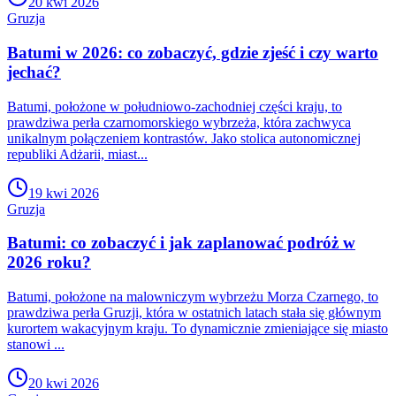
20 kwi 2026
Gruzja
Batumi w 2026: co zobaczyć, gdzie zjeść i czy warto
jechać?
Batumi, położone w południowo-zachodniej części kraju, to
prawdziwa perła czarnomorskiego wybrzeża, która zachwyca
unikalnym połączeniem kontrastów. Jako stolica autonomicznej
republiki Adżarii, miast...
19 kwi 2026
Gruzja
Batumi: co zobaczyć i jak zaplanować podróż w
2026 roku?
Batumi, położone na malowniczym wybrzeżu Morza Czarnego, to
prawdziwa perła Gruzji, która w ostatnich latach stała się głównym
kurortem wakacyjnym kraju. To dynamicznie zmieniające się miasto
stanowi ...
20 kwi 2026