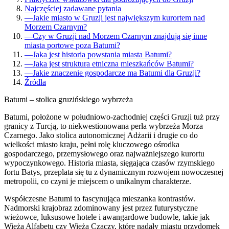
Najczęściej zadawane pytania
—
Jakie miasto w Gruzji jest największym kurortem nad
Morzem Czarnym?
—
Czy w Gruzji nad Morzem Czarnym znajdują się inne
miasta portowe poza Batumi?
—
Jaka jest historia powstania miasta Batumi?
—
Jaka jest struktura etniczna mieszkańców Batumi?
—
Jakie znaczenie gospodarcze ma Batumi dla Gruzji?
Źródła
Batumi – stolica gruzińskiego wybrzeża
Batumi, położone w południowo-zachodniej części Gruzji tuż przy
granicy z Turcją, to niekwestionowana perła wybrzeża Morza
Czarnego. Jako stolica autonomicznej Adżarii i drugie co do
wielkości miasto kraju, pełni rolę kluczowego ośrodka
gospodarczego, przemysłowego oraz najważniejszego kurortu
wypoczynkowego. Historia miasta, sięgająca czasów rzymskiego
fortu Batys, przeplata się tu z dynamicznym rozwojem nowoczesnej
metropolii, co czyni je miejscem o unikalnym charakterze.
Współczesne Batumi to fascynująca mieszanka kontrastów.
Nadmorski krajobraz zdominowany jest przez futurystyczne
wieżowce, luksusowe hotele i awangardowe budowle, takie jak
Wieża Alfabetu czy Wieża Czaczy, które nadały miastu przydomek