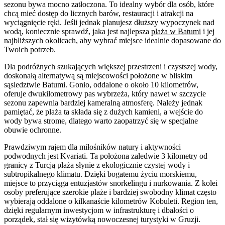
sezonu bywa mocno zatłoczona. To idealny wybór dla osób, które
chcą mieć dostęp do licznych barów, restauracji i atrakcji na
wyciągnięcie ręki. Jeśli jednak planujesz dłuższy wypoczynek nad
wodą, koniecznie sprawdź, jaka jest najlepsza
plaża w Batumi
i jej
najbliższych okolicach, aby wybrać miejsce idealnie dopasowane do
Twoich potrzeb.
Dla podróżnych szukających większej przestrzeni i czystszej wody,
doskonałą alternatywą są miejscowości położone w bliskim
sąsiedztwie Batumi. Gonio, oddalone o około 10 kilometrów,
oferuje dwukilometrowy pas wybrzeża, który nawet w szczycie
sezonu zapewnia bardziej kameralną atmosferę. Należy jednak
pamiętać, że plaża ta składa się z dużych kamieni, a wejście do
wody bywa strome, dlatego warto zaopatrzyć się w specjalne
obuwie ochronne.
Prawdziwym rajem dla miłośników natury i aktywności
podwodnych jest Kvariati. Ta położona zaledwie 3 kilometry od
granicy z Turcją plaża słynie z ekologicznie czystej wody i
subtropikalnego klimatu. Dzięki bogatemu życiu morskiemu,
miejsce to przyciąga entuzjastów snorkelingu i nurkowania. Z kolei
osoby preferujące szerokie plaże i bardziej swobodny klimat często
wybierają oddalone o kilkanaście kilometrów Kobuleti. Region ten,
dzięki regularnym inwestycjom w infrastrukturę i dbałości o
porządek, stał się wizytówką nowoczesnej turystyki w Gruzji.