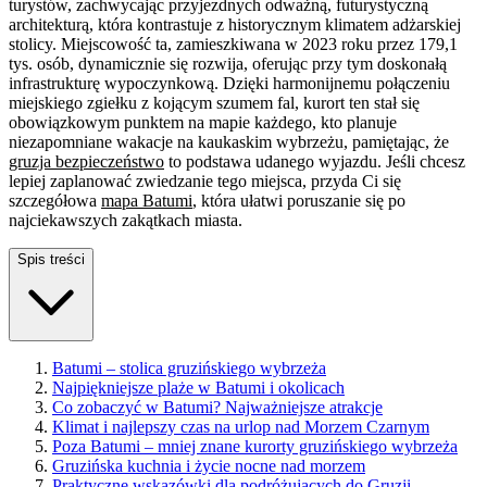
turystów, zachwycając przyjezdnych odważną, futurystyczną
architekturą, która kontrastuje z historycznym klimatem adżarskiej
stolicy. Miejscowość ta, zamieszkiwana w 2023 roku przez 179,1
tys. osób, dynamicznie się rozwija, oferując przy tym doskonałą
infrastrukturę wypoczynkową. Dzięki harmonijnemu połączeniu
miejskiego zgiełku z kojącym szumem fal, kurort ten stał się
obowiązkowym punktem na mapie każdego, kto planuje
niezapomniane wakacje na kaukaskim wybrzeżu, pamiętając, że
gruzja bezpieczeństwo
to podstawa udanego wyjazdu. Jeśli chcesz
lepiej zaplanować zwiedzanie tego miejsca, przyda Ci się
szczegółowa
mapa Batumi
, która ułatwi poruszanie się po
najciekawszych zakątkach miasta.
Spis treści
Batumi – stolica gruzińskiego wybrzeża
Najpiękniejsze plaże w Batumi i okolicach
Co zobaczyć w Batumi? Najważniejsze atrakcje
Klimat i najlepszy czas na urlop nad Morzem Czarnym
Poza Batumi – mniej znane kurorty gruzińskiego wybrzeża
Gruzińska kuchnia i życie nocne nad morzem
Praktyczne wskazówki dla podróżujących do Gruzji