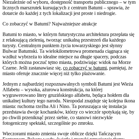
Niezależnie od wyboru, dostępność transportu publicznego – w tym
licznych marszrutek kursujących z centrum Batumi – sprawia, że
dotarcie do każdej z tych lokalizacji jest proste i niedrogie.
Co zobaczyć w Batumi? Najważniejsze atrakcje
Batumi to miasto, w którym futurystyczna architektura przeplata się
z relaksującą zielenią, tworząc unikalną przestrzeń dla każdego
turysty. Centralnym punktem życia towarzyskiego jest słynny
Bulwar Batumski. Ta wielokilometrowa promenada ciągnąca się
wzdłuż wybrzeża to idealne miejsce na długie spacery, podczas
których można poczuć tętno miasta, podziwiając widok na Morze
Czarne. Jeśli zastanawiasz się,
co zobaczyć w batumi
, pamiętaj, że
miasto oferuje znacznie więcej niż tylko plażowanie.
Jednym z najbardziej rozpoznawalnych symboli Batumi jest Wieża
Alfabetu – wysoka, ażurowa konstrukcja, na której
wygrawerowano litery gruzińskiego alfabetu, będąca hołdem dla
unikalnej kultury tego narodu. Nieopodal znajduje się kolejna ikona
miasta: ruchoma rzeźba Ali i Nino. Ta poruszająca się instalacja
przedstawia dwoje kochanków, którzy co wieczór spotykają się, by
po chwili przeniknąć przez siebie, co stanowi niezwykle
fotogeniczny spektakl, szczególnie po zmroku.
Wieczorami miasto zmienia swoje oblicze dzięki Tańczącym