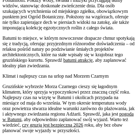
Fontannom. Pokazy wody, światła i muzyki przyciągają tłumy
widzów, stanowiąc doskonałe zwieńczenie dnia. Dla osób
szukających wytchnienia od miejskiego zgiełku, obowiązkowym
punktem jest Ogród Botaniczny. Położony na wzgórzach, oferuje
nie tylko zapierające dech w piersiach widoki na zatokę, ale także
imponującą kolekcję egzotycznych roślin z całego świata.
Batumi to miejsce, w którym nowoczesne drapacze chmur spotykają
się z tradycją, oferując przyjezdnym różnorodne doświadczenia – od
relaksu pośród natury po podziwianie śmiałych projektów
architektonicznych, które na stałe wpisały się w krajobraz tego
gruzińskiego kurortu. Sprawdź
batumi atrakcje
, aby zaplanować
idealny plan zwiedzania.
Klimat i najlepszy czas na urlop nad Morzem Czarnym
Gruzińskie wybrzeże Morza Czarnego cieszy się łagodnym
klimatem, który sprzyja wypoczynkowi przez znaczną część roku.
Najlepszy czas na wizytę w Batumi i okolicach przypada na
miesiące od maja do września. W tym okresie temperatura wody
oraz powietrza stwarza idealne warunki zarówno do plażowania, jak
i aktywnego zwiedzania regionu Adżarii. Sprawdź, jaka jest
pogoda
w Batumi
, aby odpowiednio zaplanować swój wyjazd. Warto też
wiedzieć,
czy gruzja jest bezpieczna 2026
roku, aby bez obaw
planować swoje wyjazdy w przyszłości.