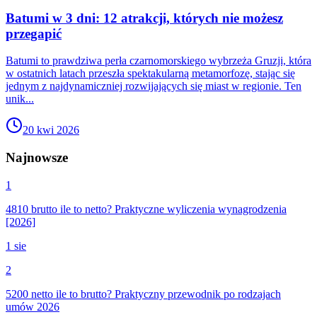
Batumi w 3 dni: 12 atrakcji, których nie możesz
przegapić
Batumi to prawdziwa perła czarnomorskiego wybrzeża Gruzji, która
w ostatnich latach przeszła spektakularną metamorfozę, stając się
jednym z najdynamiczniej rozwijających się miast w regionie. Ten
unik...
20 kwi 2026
Najnowsze
1
4810 brutto ile to netto? Praktyczne wyliczenia wynagrodzenia
[2026]
1 sie
2
5200 netto ile to brutto? Praktyczny przewodnik po rodzajach
umów 2026