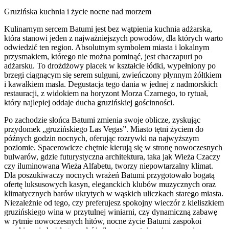
Gruzińska kuchnia i życie nocne nad morzem
Kulinarnym sercem Batumi jest bez wątpienia kuchnia adżarska,
która stanowi jeden z najważniejszych powodów, dla których warto
odwiedzić ten region. Absolutnym symbolem miasta i lokalnym
przysmakiem, którego nie można pominąć, jest chaczapuri po
adżarsku. To drożdżowy placek w kształcie łódki, wypełniony po
brzegi ciągnącym się serem sulguni, zwieńczony płynnym żółtkiem
i kawałkiem masła. Degustacja tego dania w jednej z nadmorskich
restauracji, z widokiem na horyzont Morza Czarnego, to rytuał,
który najlepiej oddaje ducha gruzińskiej gościnności.
Po zachodzie słońca Batumi zmienia swoje oblicze, zyskując
przydomek „gruzińskiego Las Vegas”. Miasto tętni życiem do
późnych godzin nocnych, oferując rozrywki na najwyższym
poziomie. Spacerowicze chętnie kierują się w stronę nowoczesnych
bulwarów, gdzie futurystyczna architektura, taka jak Wieża Czaczy
czy iluminowana Wieża Alfabetu, tworzy niepowtarzalny klimat.
Dla poszukiwaczy nocnych wrażeń Batumi przygotowało bogatą
ofertę luksusowych kasyn, eleganckich klubów muzycznych oraz
klimatycznych barów ukrytych w wąskich uliczkach starego miasta.
Niezależnie od tego, czy preferujesz spokojny wieczór z kieliszkiem
gruzińskiego wina w przytulnej winiarni, czy dynamiczną zabawę
w rytmie nowoczesnych hitów, nocne życie Batumi zaspokoi