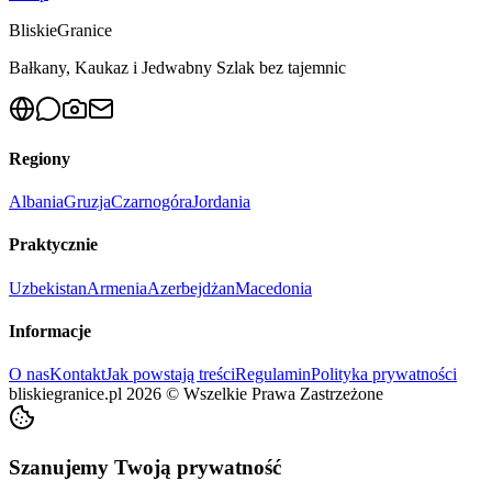
Bliskie
Granice
Bałkany, Kaukaz i Jedwabny Szlak bez tajemnic
Regiony
Albania
Gruzja
Czarnogóra
Jordania
Praktycznie
Uzbekistan
Armenia
Azerbejdżan
Macedonia
Informacje
O nas
Kontakt
Jak powstają treści
Regulamin
Polityka prywatności
bliskiegranice.pl
2026
©
Wszelkie Prawa Zastrzeżone
Szanujemy Twoją prywatność