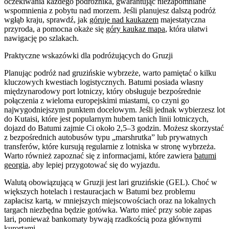
oczekiwania każdego podróżnika, gwarantując niezapomniane
wspomnienia z pobytu nad morzem. Jeśli planujesz dalszą podróż
wgłąb kraju, sprawdź, jak
góruje nad kaukazem
majestatyczna
przyroda, a pomocna okaże się
góry kaukaz mapa
, która ułatwi
nawigację po szlakach.
Praktyczne wskazówki dla podróżujących do Gruzji
Planując podróż nad gruzińskie wybrzeże, warto pamiętać o kilku
kluczowych kwestiach logistycznych. Batumi posiada własny
międzynarodowy port lotniczy, który obsługuje bezpośrednie
połączenia z wieloma europejskimi miastami, co czyni go
najwygodniejszym punktem docelowym. Jeśli jednak wybierzesz lot
do Kutaisi, które jest popularnym hubem tanich linii lotniczych,
dojazd do Batumi zajmie Ci około 2,5–3 godzin. Możesz skorzystać
z bezpośrednich autobusów typu „marshrutka” lub prywatnych
transferów, które kursują regularnie z lotniska w stronę wybrzeża.
Warto również zapoznać się z informacjami, które zawiera
batumi
georgia
, aby lepiej przygotować się do wyjazdu.
Walutą obowiązującą w Gruzji jest lari gruzińskie (GEL). Choć w
większych hotelach i restauracjach w Batumi bez problemu
zapłacisz kartą, w mniejszych miejscowościach oraz na lokalnych
targach niezbędna będzie gotówka. Warto mieć przy sobie zapas
lari, ponieważ bankomaty bywają rzadkością poza głównymi
kurortami.