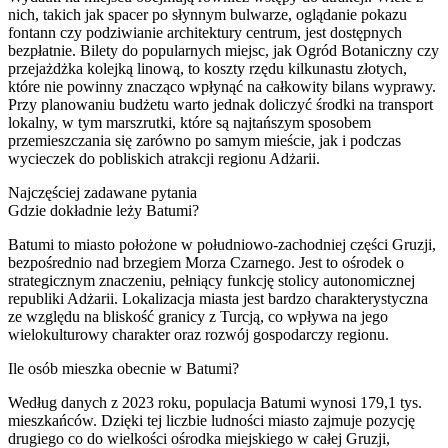
nich, takich jak spacer po słynnym bulwarze, oglądanie pokazu
fontann czy podziwianie architektury centrum, jest dostępnych
bezpłatnie. Bilety do popularnych miejsc, jak Ogród Botaniczny czy
przejażdżka kolejką linową, to koszty rzędu kilkunastu złotych,
które nie powinny znacząco wpłynąć na całkowity bilans wyprawy.
Przy planowaniu budżetu warto jednak doliczyć środki na transport
lokalny, w tym marszrutki, które są najtańszym sposobem
przemieszczania się zarówno po samym mieście, jak i podczas
wycieczek do pobliskich atrakcji regionu Adżarii.
Najczęściej zadawane pytania
Gdzie dokładnie leży Batumi?
Batumi to miasto położone w południowo-zachodniej części Gruzji,
bezpośrednio nad brzegiem Morza Czarnego. Jest to ośrodek o
strategicznym znaczeniu, pełniący funkcję stolicy autonomicznej
republiki Adżarii. Lokalizacja miasta jest bardzo charakterystyczna
ze względu na bliskość granicy z Turcją, co wpływa na jego
wielokulturowy charakter oraz rozwój gospodarczy regionu.
Ile osób mieszka obecnie w Batumi?
Według danych z 2023 roku, populacja Batumi wynosi 179,1 tys.
mieszkańców. Dzięki tej liczbie ludności miasto zajmuje pozycję
drugiego co do wielkości ośrodka miejskiego w całej Gruzji,