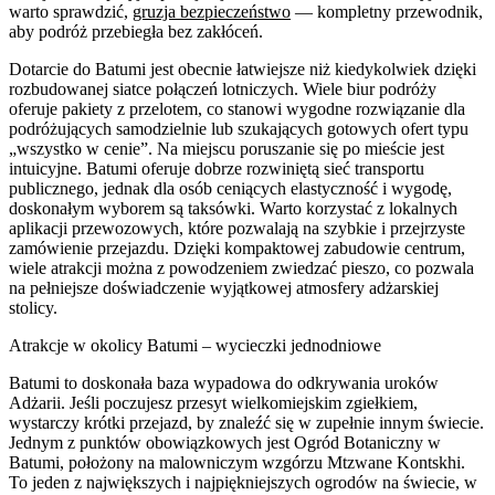
warto sprawdzić,
gruzja bezpieczeństwo
— kompletny przewodnik,
aby podróż przebiegła bez zakłóceń.
Dotarcie do Batumi jest obecnie łatwiejsze niż kiedykolwiek dzięki
rozbudowanej siatce połączeń lotniczych. Wiele biur podróży
oferuje pakiety z przelotem, co stanowi wygodne rozwiązanie dla
podróżujących samodzielnie lub szukających gotowych ofert typu
„wszystko w cenie”. Na miejscu poruszanie się po mieście jest
intuicyjne. Batumi oferuje dobrze rozwiniętą sieć transportu
publicznego, jednak dla osób ceniących elastyczność i wygodę,
doskonałym wyborem są taksówki. Warto korzystać z lokalnych
aplikacji przewozowych, które pozwalają na szybkie i przejrzyste
zamówienie przejazdu. Dzięki kompaktowej zabudowie centrum,
wiele atrakcji można z powodzeniem zwiedzać pieszo, co pozwala
na pełniejsze doświadczenie wyjątkowej atmosfery adżarskiej
stolicy.
Atrakcje w okolicy Batumi – wycieczki jednodniowe
Batumi to doskonała baza wypadowa do odkrywania uroków
Adżarii. Jeśli poczujesz przesyt wielkomiejskim zgiełkiem,
wystarczy krótki przejazd, by znaleźć się w zupełnie innym świecie.
Jednym z punktów obowiązkowych jest Ogród Botaniczny w
Batumi, położony na malowniczym wzgórzu Mtzwane Kontskhi.
To jeden z największych i najpiękniejszych ogrodów na świecie, w