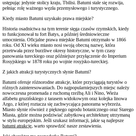
ustępując jedynie stolicy kraju, Tbilisi. Batumi stale się rozwija,
pełniąc rolę ważnego węzła przemysłowego i turystycznego.
Kiedy miasto Batumi uzyskało prawa miejskie?
Historia osadnictwa na tym terenie sięga czasów rzymskich, kiedy
to funkcjonował tu fort Batys, a później średniowieczne
umocnienia. Oficjalne prawa miejskie Batumi otrzymało w 1866
roku. Od XI wieku miasto nosi swoją obecną nazwę, która
przetrwała przez burzliwe okresy historyczne, w tym czasy
panowania tureckiego oraz późniejsze przyłączenie do Imperium
Rosyjskiego w 1878 roku po wojnie rosyjsko-tureckiej.
Z jakich atrakcji turystycznych słynie Batumi?
Batumi oferuje różnorodne atrakcje, które przyciągają turystów o
różnych zainteresowaniach. Do najpopularniejszych miejsc należy
nowoczesna promenada z ruchomą rzeźbą Ali i Nino, Wieża
alfabetu gruzińskiego z tarasem widokowym oraz kolejka linowa
Argo, z której roztacza się zachwycająca panorama wybrzeża.
Miasto słynie również z pięknego ogrodu botanicznego oraz Starego
Miasta, gdzie można podziwiać zabytkową architekturę utrzymaną
w stylu europejskim. Jeśli szukasz informacji, jakie są najlepsze
batumi atrakcje
, warto sprawdzić nasze zestawienia.