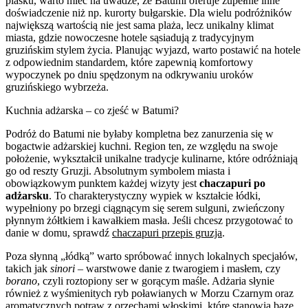
piasku, warto mieć na uwadze, że Batumi oferuje zupełnie inne
doświadczenie niż np. kurorty bułgarskie. Dla wielu podróżników
największą wartością nie jest sama plaża, lecz unikalny klimat
miasta, gdzie nowoczesne hotele sąsiadują z tradycyjnym
gruzińskim stylem życia. Planując wyjazd, warto postawić na hotele
z odpowiednim standardem, które zapewnią komfortowy
wypoczynek po dniu spędzonym na odkrywaniu uroków
gruzińskiego wybrzeża.
Kuchnia adżarska – co zjeść w Batumi?
Podróż do Batumi nie byłaby kompletna bez zanurzenia się w
bogactwie adżarskiej kuchni. Region ten, ze względu na swoje
położenie, wykształcił unikalne tradycje kulinarne, które odróżniają
go od reszty Gruzji. Absolutnym symbolem miasta i
obowiązkowym punktem każdej wizyty jest
chaczapuri po
adżarsku
. To charakterystyczny wypiek w kształcie łódki,
wypełniony po brzegi ciągnącym się serem sulguni, zwieńczony
płynnym żółtkiem i kawałkiem masła. Jeśli chcesz przygotować to
danie w domu, sprawdź
chaczapuri przepis gruzja
.
Poza słynną „łódką” warto spróbować innych lokalnych specjałów,
takich jak
sinori
– warstwowe danie z twarogiem i masłem, czy
borano
, czyli roztopiony ser w gorącym maśle. Adżaria słynie
również z wyśmienitych ryb poławianych w Morzu Czarnym oraz
aromatycznych potraw z orzechami włoskimi, które stanowią bazę