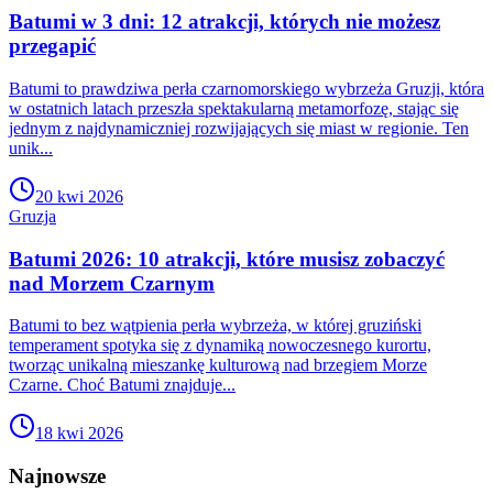
Batumi w 3 dni: 12 atrakcji, których nie możesz
przegapić
Batumi to prawdziwa perła czarnomorskiego wybrzeża Gruzji, która
w ostatnich latach przeszła spektakularną metamorfozę, stając się
jednym z najdynamiczniej rozwijających się miast w regionie. Ten
unik...
20 kwi 2026
Gruzja
Batumi 2026: 10 atrakcji, które musisz zobaczyć
nad Morzem Czarnym
Batumi to bez wątpienia perła wybrzeża, w której gruziński
temperament spotyka się z dynamiką nowoczesnego kurortu,
tworząc unikalną mieszankę kulturową nad brzegiem Morze
Czarne. Choć Batumi znajduje...
18 kwi 2026
Najnowsze