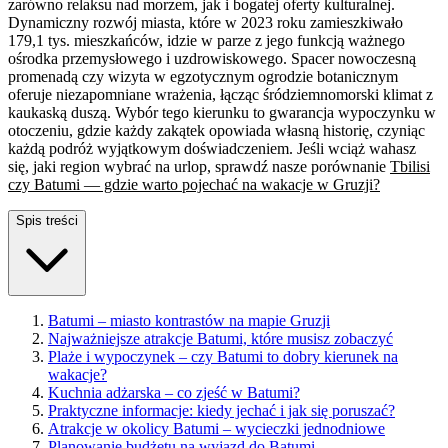
zarówno relaksu nad morzem, jak i bogatej oferty kulturalnej.
Dynamiczny rozwój miasta, które w 2023 roku zamieszkiwało
179,1 tys. mieszkańców, idzie w parze z jego funkcją ważnego
ośrodka przemysłowego i uzdrowiskowego. Spacer nowoczesną
promenadą czy wizyta w egzotycznym ogrodzie botanicznym
oferuje niezapomniane wrażenia, łącząc śródziemnomorski klimat z
kaukaską duszą. Wybór tego kierunku to gwarancja wypoczynku w
otoczeniu, gdzie każdy zakątek opowiada własną historię, czyniąc
każdą podróż wyjątkowym doświadczeniem. Jeśli wciąż wahasz
się, jaki region wybrać na urlop, sprawdź nasze porównanie
Tbilisi
czy Batumi — gdzie warto pojechać na wakacje w Gruzji?
Spis treści
Batumi – miasto kontrastów na mapie Gruzji
Najważniejsze atrakcje Batumi, które musisz zobaczyć
Plaże i wypoczynek – czy Batumi to dobry kierunek na
wakacje?
Kuchnia adżarska – co zjeść w Batumi?
Praktyczne informacje: kiedy jechać i jak się poruszać?
Atrakcje w okolicy Batumi – wycieczki jednodniowe
Planowanie budżetu na wyjazd do Batumi