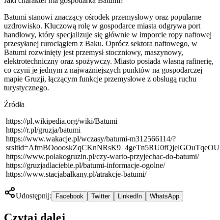
Jaki charakter ma gospodarka Batumi?
Batumi stanowi znaczący ośrodek przemysłowy oraz popularne
uzdrowisko. Kluczową rolę w gospodarce miasta odgrywa port
handlowy, który specjalizuje się głównie w imporcie ropy naftowej
przesyłanej rurociągiem z Baku. Oprócz sektora naftowego, w
Batumi rozwinięty jest przemysł stoczniowy, maszynowy,
elektrotechniczny oraz spożywczy. Miasto posiada własną rafinerię,
co czyni je jednym z najważniejszych punktów na gospodarczej
mapie Gruzji, łączącym funkcje przemysłowe z obsługą ruchu
turystycznego.
Źródła
https://pl.wikipedia.org/wiki/Batumi
https://r.pl/gruzja/batumi
https://www.wakacje.pl/wczasy/batumi-m312566114/?
srsltid=AfmBOoooskZqCKnNRsK9_4geTn5RU0fQjelGOuTqe
https://www.polakogruzin.pl/czy-warto-przyjechac-do-batumi/
https://gruzjadlaciebie.pl/batumi-informacje-ogolne/
https://www.stacjabalkany.pl/atrakcje-batumi/
Udostępnij:
Facebook
Twitter
LinkedIn
WhatsApp
Czytaj dalej