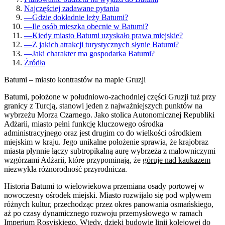
Najczęściej zadawane pytania
—
Gdzie dokładnie leży Batumi?
—
Ile osób mieszka obecnie w Batumi?
—
Kiedy miasto Batumi uzyskało prawa miejskie?
—
Z jakich atrakcji turystycznych słynie Batumi?
—
Jaki charakter ma gospodarka Batumi?
Źródła
Batumi – miasto kontrastów na mapie Gruzji
Batumi, położone w południowo-zachodniej części Gruzji tuż przy
granicy z Turcją, stanowi jeden z najważniejszych punktów na
wybrzeżu Morza Czarnego. Jako stolica Autonomicznej Republiki
Adżarii, miasto pełni funkcję kluczowego ośrodka
administracyjnego oraz jest drugim co do wielkości ośrodkiem
miejskim w kraju. Jego unikalne położenie sprawia, że krajobraz
miasta płynnie łączy subtropikalną aurę wybrzeża z malowniczymi
wzgórzami Adżarii, które przypominają, że
góruje nad kaukazem
niezwykła różnorodność przyrodnicza.
Historia Batumi to wielowiekowa przemiana osady portowej w
nowoczesny ośrodek miejski. Miasto rozwijało się pod wpływem
różnych kultur, przechodząc przez okres panowania osmańskiego,
aż po czasy dynamicznego rozwoju przemysłowego w ramach
Imperium Rosyjskiego. Wtedy, dzięki budowie linii kolejowej do