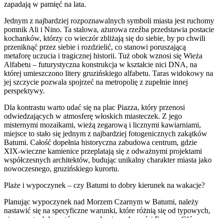
zapadają w pamięć na lata.
Jednym z najbardziej rozpoznawalnych symboli miasta jest ruchomy
pomnik Ali i Nino. Ta stalowa, ażurowa rzeźba przedstawia postacie
kochanków, którzy co wieczór zbliżają się do siebie, by po chwili
przeniknąć przez siebie i rozdzielić, co stanowi poruszającą
metaforę uczucia i tragicznej historii. Tuż obok wznosi się Wieża
Alfabetu – futurystyczna konstrukcja w kształcie nici DNA, na
której umieszczono litery gruzińskiego alfabetu. Taras widokowy na
jej szczycie pozwala spojrzeć na metropolię z zupełnie innej
perspektywy.
Dla kontrastu warto udać się na plac Piazza, który przenosi
odwiedzających w atmosferę włoskich miasteczek. Z jego
misternymi mozaikami, wieżą zegarową i licznymi kawiarniami,
miejsce to stało się jednym z najbardziej fotogenicznych zakątków
Batumi. Całość dopełnia historyczna zabudowa centrum, gdzie
XIX-wieczne kamienice przeplatają się z odważnymi projektami
współczesnych architektów, budując unikalny charakter miasta jako
nowoczesnego, gruzińskiego kurortu.
Plaże i wypoczynek – czy Batumi to dobry kierunek na wakacje?
Planując wypoczynek nad Morzem Czarnym w Batumi, należy
nastawić się na specyficzne warunki, które różnią się od typowych,