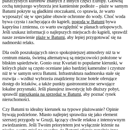
piaszczystych kurortów znanych z innych części Europy. Główną
cechą tutejszego wybrzeża jest kamieniste podłoże – plaże w samym
Batumi pokryte są gładkimi otoczakami, co sprawia, że warto
wyposażyć się w specjalne obuwie ochronne do wody. Choć woda
bywa czysta i zachęcająca do kąpieli,
pogoda w Batumi
bywa
kapryśna i zmienna, co warto uwzględnić w planach urlopowych.
Jeśli szukasz informacji o najlepszych miejscach do kąpieli, sprawdź
nasze zestawienie
plaże w Batumi
, aby lepiej przygotować się na
nadmorski relaks.
Dla osób poszukujących nieco spokojniejszej atmosfery niż ta w
centrum miasta, świetną alternatywą są miejscowości położone w
bliskim sąsiedztwie. Gonio oraz Kvariati to popularne kierunki, w
których plaże są często oceniane jako bardziej kameralne i czystsze
niż te w samym sercu Batumi. Infrastruktura nadmorska stale się
rozwija – wzdłuż wybrzeża znajdziemy liczne hotele oferujące
dostęp do leżaków, a także punkty gastronomiczne serwujące
lokalne przysmaki. Jeśli planujesz inwestycję lub dłuższy pobyt,
sprawdź
mieszkania na sprzedaż w Batumi
, aby poznać rynek
nieruchomości.
Czy Batumi to idealny kierunek na typowe plażowanie? Opinie
bywają podzielone. Miasto najlepiej sprawdza się jako element
szerszej przygody w Gruzji, łączący chwile relaksu z intensywnym
zwiedzaniem. Jeśli Twoim priorytetem jest wyłącznie leżenie na