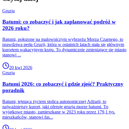
Gruzja
Batumi: co zobaczyć i jak zaplanować podróż w
2026 roku?
Batumi, położone na malowniczym wybrzeżu Morza Czarnego, to
prawdziwa perła Gruzji, która w ostatnich latach stała się głównym
kurortem wakacyjnym kraju. To dynamicznie zmieniające się miasto
stanowi ...
20 kwi 2026
Gruzja
Batumi 2026: co zobaczyć i gdzie zjeść? Praktyczny
poradnik
Batumi, tętniąca życiem stolica autonomicznej Adżarii, to
najważniejszy kurort, jaki oferuje gruzja morze batumi. To
wyjątkowe miasto, zamieszkane w 2023 roku przez 179,1 tys.
mieszkańców, stanowi fas...