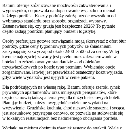
Batumi oferuje zróżnicowane możliwości zakwaterowania i
wypoczynku, co pozwala na dopasowanie wyjazdu do niemal
każdego portfela. Koszty podróży zależą przede wszystkim od
wybranego standardu oraz sposobu organizacji wyprawy.
Zastanawiasz się,
czy gruzja jest bezpieczna 2026
? To pytanie
często zadają podróżni planujący budżet i logistykę.
Osoby preferujące gotowe rozwiązania mogą skorzystać z ofert biur
podróży, gdzie ceny tygodniowych pobytów ze śniadaniami
zaczynają się zazwyczaj od około 2400–3500 zł za osobę. W tej
kwocie najczęściej zawarty jest przelot oraz zakwaterowanie w
hotelach o zróżnicowanym standardzie – od obiektów
trzygwiazdkowych po hotele typu premium. Wybierając opcje
zorganizowane, łatwiej jest przewidzieć ostateczny koszt wyjazdu,
gdyż wiele wydatków jest ujętych w cenie pakietu.
Dla podróżujących na własną rękę, Batumi oferuje szeroki rynek
prywatnych apartamentów oraz mniejszych pensjonatów, które
często stanowią tańszą alternatywę dla dużych sieciowych hoteli.
Planując budżet, należy uwzględnić codzienne wydatki na
wyżywienie. Gruzińska kuchnia, choć niezwykle smaczna i sycąca,
jest stosunkowo przystępna cenowo, co pozwala na stołowanie się
w lokalnych restauracjach bez nadmiernego obciążania portfela.
Wydatki na miejscu obejmują również wstępy do atrakcji. Wiele z