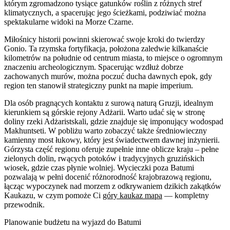
którym zgromadzono tysiące gatunków roślin z różnych stref
klimatycznych, a spacerując jego ścieżkami, podziwiać można
spektakularne widoki na Morze Czarne.
Miłośnicy historii powinni skierować swoje kroki do twierdzy
Gonio. Ta rzymska fortyfikacja, położona zaledwie kilkanaście
kilometrów na południe od centrum miasta, to miejsce o ogromnym
znaczeniu archeologicznym. Spacerując wzdłuż dobrze
zachowanych murów, można poczuć ducha dawnych epok, gdy
region ten stanowił strategiczny punkt na mapie imperium.
Dla osób pragnących kontaktu z surową naturą Gruzji, idealnym
kierunkiem są górskie rejony Adżarii. Warto udać się w stronę
doliny rzeki Adżaristskali, gdzie znajduje się imponujący wodospad
Makhuntseti. W pobliżu warto zobaczyć także średniowieczny
kamienny most łukowy, który jest świadectwem dawnej inżynierii.
Górzysta część regionu oferuje zupełnie inne oblicze kraju – pełne
zielonych dolin, rwących potoków i tradycyjnych gruzińskich
wiosek, gdzie czas płynie wolniej. Wycieczki poza Batumi
pozwalają w pełni docenić różnorodność krajobrazową regionu,
łącząc wypoczynek nad morzem z odkrywaniem dzikich zakątków
Kaukazu, w czym pomoże Ci
góry kaukaz mapa
— kompletny
przewodnik.
Planowanie budżetu na wyjazd do Batumi