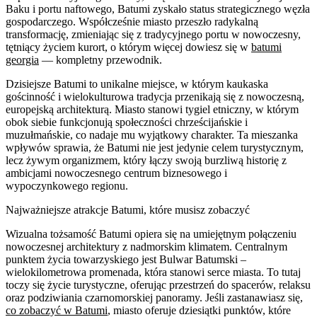
Baku i portu naftowego, Batumi zyskało status strategicznego węzła
gospodarczego. Współcześnie miasto przeszło radykalną
transformację, zmieniając się z tradycyjnego portu w nowoczesny,
tętniący życiem kurort, o którym więcej dowiesz się w
batumi
georgia
— kompletny przewodnik.
Dzisiejsze Batumi to unikalne miejsce, w którym kaukaska
gościnność i wielokulturowa tradycja przenikają się z nowoczesną,
europejską architekturą. Miasto stanowi tygiel etniczny, w którym
obok siebie funkcjonują społeczności chrześcijańskie i
muzułmańskie, co nadaje mu wyjątkowy charakter. Ta mieszanka
wpływów sprawia, że Batumi nie jest jedynie celem turystycznym,
lecz żywym organizmem, który łączy swoją burzliwą historię z
ambicjami nowoczesnego centrum biznesowego i
wypoczynkowego regionu.
Najważniejsze atrakcje Batumi, które musisz zobaczyć
Wizualna tożsamość Batumi opiera się na umiejętnym połączeniu
nowoczesnej architektury z nadmorskim klimatem. Centralnym
punktem życia towarzyskiego jest Bulwar Batumski –
wielokilometrowa promenada, która stanowi serce miasta. To tutaj
toczy się życie turystyczne, oferując przestrzeń do spacerów, relaksu
oraz podziwiania czarnomorskiej panoramy. Jeśli zastanawiasz się,
co zobaczyć w Batumi
, miasto oferuje dziesiątki punktów, które