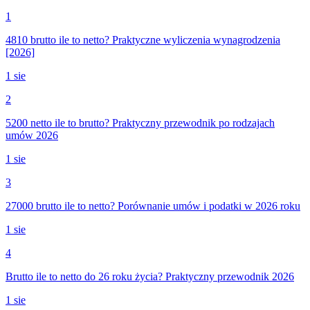
1
4810 brutto ile to netto? Praktyczne wyliczenia wynagrodzenia
[2026]
1 sie
2
5200 netto ile to brutto? Praktyczny przewodnik po rodzajach
umów 2026
1 sie
3
27000 brutto ile to netto? Porównanie umów i podatki w 2026 roku
1 sie
4
Brutto ile to netto do 26 roku życia? Praktyczny przewodnik 2026
1 sie