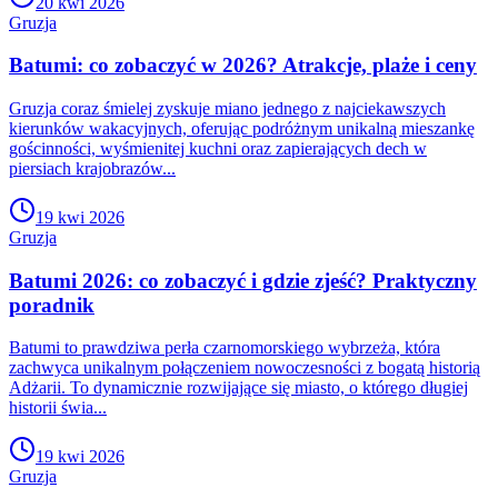
20 kwi 2026
Gruzja
Batumi: co zobaczyć w 2026? Atrakcje, plaże i ceny
Gruzja coraz śmielej zyskuje miano jednego z najciekawszych
kierunków wakacyjnych, oferując podróżnym unikalną mieszankę
gościnności, wyśmienitej kuchni oraz zapierających dech w
piersiach krajobrazów...
19 kwi 2026
Gruzja
Batumi 2026: co zobaczyć i gdzie zjeść? Praktyczny
poradnik
Batumi to prawdziwa perła czarnomorskiego wybrzeża, która
zachwyca unikalnym połączeniem nowoczesności z bogatą historią
Adżarii. To dynamicznie rozwijające się miasto, o którego długiej
historii świa...
19 kwi 2026
Gruzja