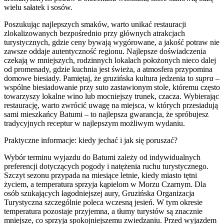
wielu sałatek i sosów.
Poszukując najlepszych smaków, warto unikać restauracji
zlokalizowanych bezpośrednio przy głównych atrakcjach
turystycznych, gdzie ceny bywają wygórowane, a jakość potraw nie
zawsze oddaje autentyczność regionu. Najlepsze doświadczenia
czekają w mniejszych, rodzinnych lokalach położonych nieco dalej
od promenady, gdzie kuchnia jest świeża, a atmosfera przypomina
domowe biesiady. Pamiętaj, że gruzińska kultura jedzenia to
supra
–
wspólne biesiadowanie przy suto zastawionym stole, któremu często
towarzyszy lokalne wino lub mocniejszy trunek, czacza. Wybierając
restaurację, warto zwrócić uwagę na miejsca, w których przesiadują
sami mieszkańcy Batumi – to najlepsza gwarancja, że spróbujesz
tradycyjnych receptur w najlepszym możliwym wydaniu.
Praktyczne informacje: kiedy jechać i jak się poruszać?
Wybór terminu wyjazdu do Batumi zależy od indywidualnych
preferencji dotyczących pogody i natężenia ruchu turystycznego.
Szczyt sezonu przypada na miesiące letnie, kiedy miasto tętni
życiem, a temperatura sprzyja kąpielom w Morzu Czarnym. Dla
osób szukających łagodniejszej aury, Gruzińska Organizacja
Turystyczna szczególnie poleca wczesną jesień. W tym okresie
temperatura pozostaje przyjemna, a tłumy turystów są znacznie
mniejsze, co sprzyja spokojniejszemu zwiedzaniu. Przed wyjazdem