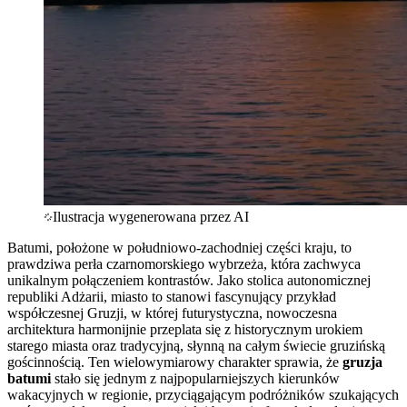
Ilustracja wygenerowana przez AI
Batumi, położone w południowo-zachodniej części kraju, to
prawdziwa perła czarnomorskiego wybrzeża, która zachwyca
unikalnym połączeniem kontrastów. Jako stolica autonomicznej
republiki Adżarii, miasto to stanowi fascynujący przykład
współczesnej Gruzji, w której futurystyczna, nowoczesna
architektura harmonijnie przeplata się z historycznym urokiem
starego miasta oraz tradycyjną, słynną na całym świecie gruzińską
gościnnością. Ten wielowymiarowy charakter sprawia, że
gruzja
batumi
stało się jednym z najpopularniejszych kierunków
wakacyjnych w regionie, przyciągającym podróżników szukających