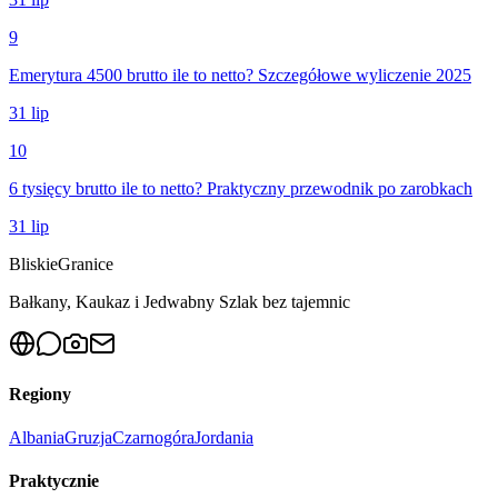
9
Emerytura 4500 brutto ile to netto? Szczegółowe wyliczenie 2025
31 lip
10
6 tysięcy brutto ile to netto? Praktyczny przewodnik po zarobkach
31 lip
Bliskie
Granice
Bałkany, Kaukaz i Jedwabny Szlak bez tajemnic
Regiony
Albania
Gruzja
Czarnogóra
Jordania
Praktycznie