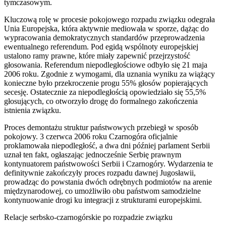
tymczasowym.
Kluczową rolę w procesie pokojowego rozpadu związku odegrała
Unia Europejska, która aktywnie mediowała w sporze, dążąc do
wypracowania demokratycznych standardów przeprowadzenia
ewentualnego referendum. Pod egidą wspólnoty europejskiej
ustalono ramy prawne, które miały zapewnić przejrzystość
głosowania. Referendum niepodległościowe odbyło się 21 maja
2006 roku. Zgodnie z wymogami, dla uznania wyniku za wiążący
konieczne było przekroczenie progu 55% głosów popierających
secesję. Ostatecznie za niepodległością opowiedziało się 55,5%
głosujących, co otworzyło drogę do formalnego zakończenia
istnienia związku.
Proces demontażu struktur państwowych przebiegł w sposób
pokojowy. 3 czerwca 2006 roku Czarnogóra oficjalnie
proklamowała niepodległość, a dwa dni później parlament Serbii
uznał ten fakt, ogłaszając jednocześnie Serbię prawnym
kontynuatorem państwowości Serbii i Czarnogóry. Wydarzenia te
definitywnie zakończyły proces rozpadu dawnej Jugosławii,
prowadząc do powstania dwóch odrębnych podmiotów na arenie
międzynarodowej, co umożliwiło obu państwom samodzielne
kontynuowanie drogi ku integracji z strukturami europejskimi.
Relacje serbsko-czarnogórskie po rozpadzie związku