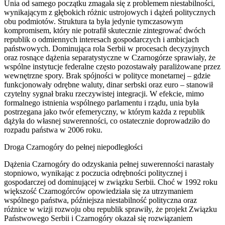
Unia od samego początku zmagała się z problemem niestabilności,
wynikającym z głębokich różnic ustrojowych i dążeń politycznych
obu podmiotów. Struktura ta była jedynie tymczasowym
kompromisem, który nie potrafił skutecznie zintegrować dwóch
republik o odmiennych interesach gospodarczych i ambicjach
państwowych. Dominująca rola Serbii w procesach decyzyjnych
oraz rosnące dążenia separatystyczne w Czarnogórze sprawiały, że
wspólne instytucje federalne często pozostawały paraliżowane przez
wewnętrzne spory. Brak spójności w polityce monetarnej – gdzie
funkcjonowały odrębne waluty, dinar serbski oraz euro – stanowił
czytelny sygnał braku rzeczywistej integracji. W efekcie, mimo
formalnego istnienia wspólnego parlamentu i rządu, unia była
postrzegana jako twór efemeryczny, w którym każda z republik
dążyła do własnej suwerenności, co ostatecznie doprowadziło do
rozpadu państwa w 2006 roku.
Droga Czarnogóry do pełnej niepodległości
Dążenia Czarnogóry do odzyskania pełnej suwerenności narastały
stopniowo, wynikając z poczucia odrębności politycznej i
gospodarczej od dominującej w związku Serbii. Choć w 1992 roku
większość Czarnogórców opowiedziała się za utrzymaniem
wspólnego państwa, późniejsza niestabilność polityczna oraz
różnice w wizji rozwoju obu republik sprawiły, że projekt Związku
Państwowego Serbii i Czarnogóry okazał się rozwiązaniem