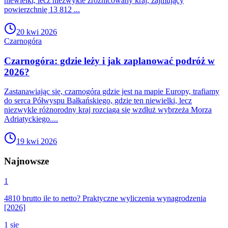
niewielki, lecz niezwykle zróżnicowany kraj, zajmujący
powierzchnię 13 812 ...
20 kwi 2026
Czarnogóra
Czarnogóra: gdzie leży i jak zaplanować podróż w
2026?
Zastanawiając się, czarnogóra gdzie jest na mapie Europy, trafiamy
do serca Półwyspu Bałkańskiego, gdzie ten niewielki, lecz
niezwykle różnorodny kraj rozciąga się wzdłuż wybrzeża Morza
Adriatyckiego....
19 kwi 2026
Najnowsze
1
4810 brutto ile to netto? Praktyczne wyliczenia wynagrodzenia
[2026]
1 sie