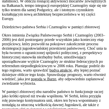
stabilności. W obliczu rosnącej aktywności mocarstw zewnętrznych
na Bałkanach, tempo integracji europejskiej Czarnogóry staje się nie
tylko testem dla samej Podgoricy, ale i istotnym czynnikiem
kształtującym nową architekturę bezpieczeństwa w tej części
Europy.
Dziedzictwo państwa Serbia i Czarnogóra w pamięci zbiorowej
Okres istnienia Związku Państwowego Serbii i Czarnogóry (2003–
2006) jest dziś postrzegany przede wszystkim jako konieczny etap
przejściowy, który pozwolił na pokojowe zakończenie procesu
dezintegracji jugosłowiańskiej przestrzeni państwowej. Choć unia ta
była tworem o ograniczonej spójności politycznej, z perspektywy
historycznej stanowiła niezbędny bufor, umożliwiający
uporządkowane wyjście Czarnogóry ze struktur federacyjnych po
referendum niepodległościowym w 2006 roku. Planując podróż do
tego regionu, warto sprawdzić
budva atrakcje
, aby lepiej poznać
dzisiejsze oblicze tego kraju. Sprawdzając prognozy, warto również
wiedzieć, jaka jest
pogoda w Barze
, aby odpowiednio zaplanować
zwiedzanie wybrzeża.
W pamięci zbiorowej obu narodów państwo to funkcjonuje raczej
jako krótki epizod niż trwała wspólnota. W Serbii, która przyjęła
rolę prawnego kontynuatora unii, okres ten bywa wspominany z
nostalgią za utraconą wielkością dawnej Jugosławii, ale także z