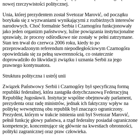
nowej rzeczywistości politycznej.
Unia, której prezydentem został Svetozar Marović, od początku
borykała się z wyzwaniami wynikającymi z rozbieżnych interesów
narodowych. Choć formalnie Serbia i Czarnogóra funkcjonowały
jako jeden organizm państwowy, luźne powiązania instytucjonalne
sprawiały, że procesy odśrodkowe nie zostały w pełni zatrzymane.
Stan ten trwał do czerwca 2006 roku, kiedy to po
przeprowadzonym referendum niepodległościowym Czarnogóra
opowiedziała się za pełną suwerennością, co ostatecznie
doprowadziło do likwidacji związku i uznania Serbii za jego
prawnego kontynuatora.
Struktura polityczna i ustrój unii
Związek Państwowy Serbii i Czarnogóry był specyficzną formą
republiki federalnej, która zastąpiła dotychczasową Federacyjną
Republikę Jugosławii. Instytucje wspólne obejmowały parlament,
prezydenta oraz radę ministrów, jednak ich faktyczny wpływ na
politykę wewnętrzną obu republik był znacząco ograniczony.
Prezydent, którym w trakcie istnienia unii był Svetozar Marović,
pełnił funkcję głowy państwa, a rząd federalny posiadał ograniczone
kompetencje, koncentrujące się głównie na kwestiach obronności,
polityki zagranicznej oraz praw człowieka.