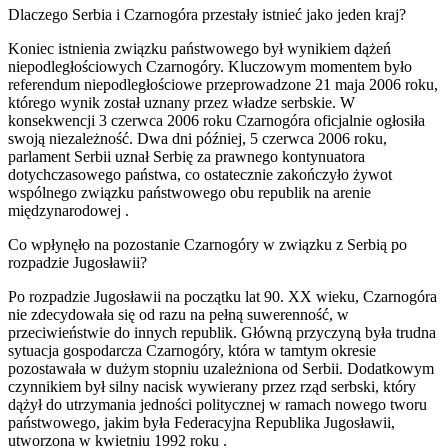
Dlaczego Serbia i Czarnogóra przestały istnieć jako jeden kraj?
Koniec istnienia związku państwowego był wynikiem dążeń
niepodległościowych Czarnogóry. Kluczowym momentem było
referendum niepodległościowe przeprowadzone 21 maja 2006 roku,
którego wynik został uznany przez władze serbskie. W
konsekwencji 3 czerwca 2006 roku Czarnogóra oficjalnie ogłosiła
swoją niezależność. Dwa dni później, 5 czerwca 2006 roku,
parlament Serbii uznał Serbię za prawnego kontynuatora
dotychczasowego państwa, co ostatecznie zakończyło żywot
wspólnego związku państwowego obu republik na arenie
międzynarodowej
.
Co wpłynęło na pozostanie Czarnogóry w związku z Serbią po
rozpadzie Jugosławii?
Po rozpadzie Jugosławii na początku lat 90. XX wieku, Czarnogóra
nie zdecydowała się od razu na pełną suwerenność, w
przeciwieństwie do innych republik. Główną przyczyną była trudna
sytuacja gospodarcza Czarnogóry, która w tamtym okresie
pozostawała w dużym stopniu uzależniona od Serbii. Dodatkowym
czynnikiem był silny nacisk wywierany przez rząd serbski, który
dążył do utrzymania jedności politycznej w ramach nowego tworu
państwowego, jakim była Federacyjna Republika Jugosławii,
utworzona w kwietniu 1992 roku .