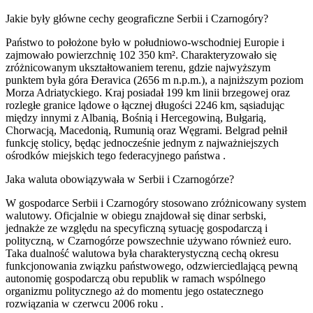
Jakie były główne cechy geograficzne Serbii i Czarnogóry?
Państwo to położone było w południowo-wschodniej Europie i
zajmowało powierzchnię 102 350 km². Charakteryzowało się
zróżnicowanym ukształtowaniem terenu, gdzie najwyższym
punktem była góra Đeravica (2656 m n.p.m.), a najniższym poziom
Morza Adriatyckiego. Kraj posiadał 199 km linii brzegowej oraz
rozległe granice lądowe o łącznej długości 2246 km, sąsiadując
między innymi z Albanią, Bośnią i Hercegowiną, Bułgarią,
Chorwacją, Macedonią, Rumunią oraz Węgrami. Belgrad pełnił
funkcję stolicy, będąc jednocześnie jednym z najważniejszych
ośrodków miejskich tego federacyjnego państwa .
Jaka waluta obowiązywała w Serbii i Czarnogórze?
W gospodarce Serbii i Czarnogóry stosowano zróżnicowany system
walutowy. Oficjalnie w obiegu znajdował się dinar serbski,
jednakże ze względu na specyficzną sytuację gospodarczą i
polityczną, w Czarnogórze powszechnie używano również euro.
Taka dualność walutowa była charakterystyczną cechą okresu
funkcjonowania związku państwowego, odzwierciedlającą pewną
autonomię gospodarczą obu republik w ramach wspólnego
organizmu politycznego aż do momentu jego ostatecznego
rozwiązania w czerwcu 2006 roku .