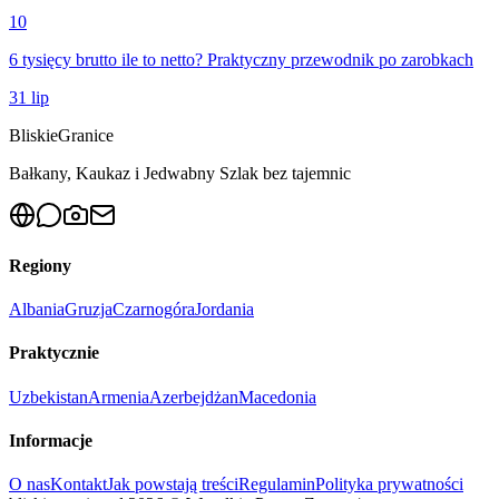
10
6 tysięcy brutto ile to netto? Praktyczny przewodnik po zarobkach
31 lip
Bliskie
Granice
Bałkany, Kaukaz i Jedwabny Szlak bez tajemnic
Regiony
Albania
Gruzja
Czarnogóra
Jordania
Praktycznie
Uzbekistan
Armenia
Azerbejdżan
Macedonia
Informacje
O nas
Kontakt
Jak powstają treści
Regulamin
Polityka prywatności