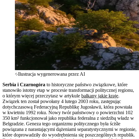
Ilustracja wygenerowana przez AI
Serbia i Czarnogóra
to historyczne państwo związkowe, które
stanowiło istotny etap w procesie transformacji politycznej regionu,
o którym więcej przeczytasz w artykule
bałkany jakie kraje
.
Związek ten został powołany 4 lutego 2003 roku, zastępując
dotychczasową Federacyjną Republikę Jugosławii, która powstała
w kwietniu 1992 roku. Nowy twór państwowy o powierzchni 102
350 km² funkcjonował jako republika federalna z siedzibą władz w
Belgradzie. Geneza tego organizmu politycznego była ściśle
powiązana z narastającymi dążeniami separatystycznymi w regionie,
które doprowadziły do wyodrębnienia się poszczególnych republik.