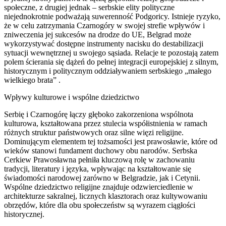
społeczne, z drugiej jednak – serbskie elity polityczne
niejednokrotnie podważają suwerenność Podgoricy. Istnieje ryzyko,
że w celu zatrzymania Czarnogóry w swojej strefie wpływów i
zniweczenia jej sukcesów na drodze do UE, Belgrad może
wykorzystywać dostępne instrumenty nacisku do destabilizacji
sytuacji wewnętrznej u swojego sąsiada. Relacje te pozostają zatem
polem ścierania się dążeń do pełnej integracji europejskiej z silnym,
historycznym i politycznym oddziaływaniem serbskiego „małego
wielkiego brata” .
Wpływy kulturowe i wspólne dziedzictwo
Serbię i Czarnogórę łączy głęboko zakorzeniona wspólnota
kulturowa, kształtowana przez stulecia współistnienia w ramach
różnych struktur państwowych oraz silne więzi religijne.
Dominującym elementem tej tożsamości jest prawosławie, które od
wieków stanowi fundament duchowy obu narodów. Serbska
Cerkiew Prawosławna pełniła kluczową rolę w zachowaniu
tradycji, literatury i języka, wpływając na kształtowanie się
świadomości narodowej zarówno w Belgradzie, jak i Cetynii.
Wspólne dziedzictwo religijne znajduje odzwierciedlenie w
architekturze sakralnej, licznych klasztorach oraz kultywowaniu
obrzędów, które dla obu społeczeństw są wyrazem ciągłości
historycznej.