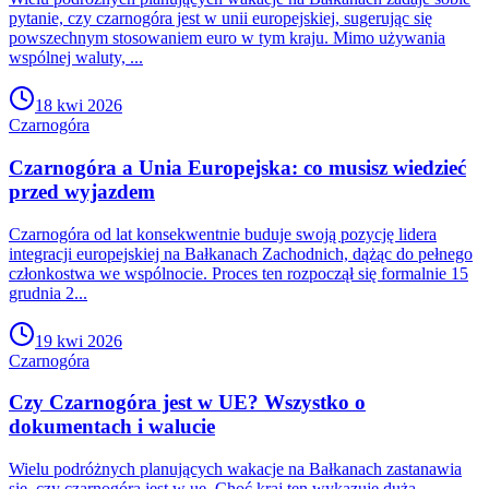
pytanie, czy czarnogóra jest w unii europejskiej, sugerując się
powszechnym stosowaniem euro w tym kraju. Mimo używania
wspólnej waluty, ...
18 kwi 2026
Czarnogóra
Czarnogóra a Unia Europejska: co musisz wiedzieć
przed wyjazdem
Czarnogóra od lat konsekwentnie buduje swoją pozycję lidera
integracji europejskiej na Bałkanach Zachodnich, dążąc do pełnego
członkostwa we wspólnocie. Proces ten rozpoczął się formalnie 15
grudnia 2...
19 kwi 2026
Czarnogóra
Czy Czarnogóra jest w UE? Wszystko o
dokumentach i walucie
Wielu podróżnych planujących wakacje na Bałkanach zastanawia
się, czy czarnogóra jest w ue. Choć kraj ten wykazuje dużą