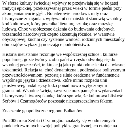
W sferze kultury świeckiej wpływy te przejawiają się w bogatej
tradycji epickiej, przekazywanej przez wieki w formie pieśni przy
akompaniamencie gęśli. Bohaterowie narodowi, mity oraz
historyczne zmagania z wpływami osmańskimi stanowią wspólny
kod kulturowy, który przenika literaturę, sztukę oraz muzykę
ludową. Choć współczesne dążenia do budowania odrębnych
tożsamości narodowych często akcentują różnice, w warstwie
obyczajowej, kuchni czy systemie wartości rodzinnych mieszkańcy
obu krajów wykazują uderzające podobieństwo.
Historia nieustannie rezonuje we współczesnej sztuce i kulturze
popularnej, gdzie twórcy z obu państw często odwołują się do
wspólnej przeszłości, traktując ją jako punkt odniesienia dla własnej
tożsamości. Relacja ta, choć dynamiczna i podlegająca politycznym
przewartościowaniom, pozostaje silnie osadzona w fundamencie
wspólnego języka i dziedzictwa, które mimo rozpadu unii
państwowej, nadal łączy ludzi ponad nowo wytyczonymi
granicami. Wspólne święta, zwyczaje oraz pamięć o wydarzeniach
historycznych tworzą tkankę, która sprawia, że kulturowa bliskość
Serbów i Czarnogórców pozostaje niezaprzeczalnym faktem.
Znaczenie geopolityczne regionu Bałkanów
Po 2006 roku Serbia i Czarnogóra znalazły się w odmiennych
punktach zwrotnych swojej polityki zagranicznej, co rzutuje na