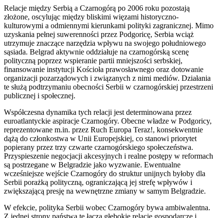
Relacje między Serbią a Czarnogórą po 2006 roku pozostają
złożone, oscylując między bliskimi więzami historyczno-
kulturowymi a odmiennymi kierunkami polityki zagranicznej. Mimo
uzyskania pełnej suwerenności przez Podgoricę, Serbia wciąż
utrzymuje znaczące narzędzia wpływu na swojego południowego
sąsiada. Belgrad aktywnie oddziałuje na czarnogórską scenę
polityczną poprzez wspieranie partii mniejszości serbskiej,
finansowanie instytucji Kościoła prawosławnego oraz dotowanie
organizacji pozarządowych i związanych z nimi mediów. Działania
te służą podtrzymaniu obecności Serbii w czarnogórskiej przestrzeni
publicznej i społecznej.
Współczesna dynamika tych relacji jest determinowana przez
euroatlantyckie aspiracje Czarnogóry. Obecne władze w Podgoricy,
reprezentowane m.in. przez Ruch Europa Teraz!, konsekwentnie
dążą do członkostwa w Unii Europejskiej, co stanowi priorytet
popierany przez trzy czwarte czarnogórskiego społeczeństwa.
Przyspieszenie negocjacji akcesyjnych i realne postępy w reformach
są postrzegane w Belgradzie jako wyzwanie. Ewentualne
wcześniejsze wejście Czarnogóry do struktur unijnych byłoby dla
Serbii porażką polityczną, ograniczającą jej strefę wpływów i
zwiększającą presję na wewnętrzne zmiany w samym Belgradzie.
W efekcie, polityka Serbii wobec Czarnogóry bywa ambiwalentna.
Z jednej strony państwa te łączą głębokie relacje gospodarcze i