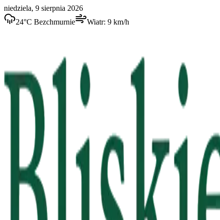
niedziela, 9 sierpnia 2026
24
°C
Bezchmurnie
Wiatr:
9
km/h