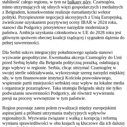
stabilność całego regionu, w tym na
bałkany góry
. Czarnogóra,
mimo utrzymujących się silnych więzi gospodarczych i medialnych
z Belgradem, konsekwentnie realizuje euroatlantycki wektor
polityki. Przyspieszenie negocjacji akcesyjnych z Unią Europejską,
zwieńczone uzyskaniem pozytywnej oceny IBAR w 2024 roku,
stanowi dla Podgoricy priorytetowe narzędzie modernizacji
państwa. Ambicja uzyskania członkostwa w UE do 2028 roku jest
głównym spoiwem obecnej koalicji rządzącej i sygnałem dążenia do
pełnej suwerenności.
Dla Serbii sukces integracyjny południowego sąsiada stanowi
wyzwanie geopolityczne. Ewentualna akcesja Czarnogóry do Unii
przed Serbią byłaby dla Belgradu polityczną porażką, osłabiającą
jego wpływy w regionie. Serbia, chcąc utrzymać Czarnogórę w
swojej strefie oddziaływania, wykorzystuje szereg narzędzi miękkiej
siły, w tym finansowanie instytucji Kościoła prawosławnego,
wspieranie partii mniejszości serbskiej oraz wpływ na lokalne media
i organizacje pozarządowe. Taka strategia Belgradu służy nie tylko
podważaniu suwerenności Podgoricy, ale również wywieraniu
presji na procesy wewnętrzne w tym państwie.
Region pozostaje zatem polem rywalizacji między europejskimi
aspiracjami a próbami utrzymania tradycyjnych wpływów
regionalnych. Wyzwania związane z walką z korupcją i reformą
wymiaru sprawiedliwości w obu krajach są kluczowe dla ich dalszej