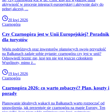
aktywność w procesie integracji europejskiej i aktywnie dąży do
pełnej akcesji, ...
20 kwi 2026
Czarnogóra
Czy Czarnogóra jest w Unii Europejskiej? Poradnik
dla turystów
Wielu podróżnych oraz inwestorów planujących swoją przyszłość
na Bałkanach zadaje sobie pytanie: czarnogóra czy jest w unii?
Odpowiedź brzmi: nie, kraj ten nie jest jeszcze członkiem
Wspólnoty, mimo ż...
19 kwi 2026
Czarnogóra
Czarnogóra 2026: co warto zobaczyć? Plan, koszty i
porady
Planowanie idealnych wakacji na Bałkanach warto rozpocząć od
sprawdzenia, jak prezentuje się czarnogóra na mapie Europy. Ten