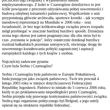
poczuciem ulgi związanej z wyjaśnieniem statusu
międzynarodowego. Z kolei w Czarnogórze dziedzictwo to jest
ściśle powiązane z procesem odzyskiwania pełnej suwerenności i
budową odrębnej tożsamości państwowej. Współcześnie o unii
przypominają głównie archiwalia, sportowe kroniki – jak występy
narodowej reprezentacji na Mundialu w 2006 roku – oraz
świadomość, że bez tego krótkotrwałego związku proces rozpadu
mógł przebiegać w znacznie bardziej burzliwy sposób. Dzisiejsza
ocena tego okresu jest zatem pragmatyczna: dla obu stron był to
czas „rozstania w pokoju”, który ostatecznie domknął burzliwy
rozdział bałkańskich przemian ustrojowych, otwierając drogę do
suwerennego kształtowania polityki zagranicznej i aspiracji
europejskich każdego z tych krajów z osobna.
Najczęściej zadawane pytania
Czym była Serbia i Czarnogóra?
Serbia i Czarnogóra była państwem w Europie Południowej,
funkcjonującym jako związek państwowy. Twór ten powstał 4
lutego 2003 roku w miejsce dotychczasowej Federacyjnej
Republikę Jugosławii. Państwo to istniało do 5 czerwca 2006 roku,
kiedy to po proklamowaniu niepodległości przez Czarnogórę,
Serbia przejęła rolę prawnego kontynuatora państwowości związku.
Stolicą tego organizmu politycznego był Belgrad, a jego ustrój
opierał się na strukturze republiki federalnej .