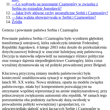
—
Co wpłynęło na pozostanie Czarnogóry w związku z
Serbią po rozpadzie Jugosławii?
—
Jakie były główne cechy geograficzne Serbii i Czarnogóry?
—
Jaka waluta obowiązywała w Serbii i Czarnogórze?
Źródła
Geneza i powstanie państwa Serbia i Czarnogóra
Powstanie państwa Serbia i Czarnogóra było wynikiem głębokiej
transformacji ustrojowej, która zakończyła istnienie Federalnej
Republiki Jugosławii. 4 lutego 2003 roku doszło do przekształcenia
dotychczasowej federacji w znacznie luźniejszą unię państwową.
Decyzja ta stanowiła odpowiedź na narastające różnice polityczne
oraz rosnące dążenia niepodległościowe Czarnogóry, która coraz
wyraźniej dystansowała się od polityki prowadzonej przez Belgrad.
Kluczową przyczyną zmiany modelu państwowości była
konieczność ustabilizowania sytuacji w regionie po burzliwych
latach 90. XX wieku. Nowa struktura, oparta na modelu związku
państwowego, miała być kompromisem pozwalającym na
utrzymanie wspólnej reprezentacji na arenie międzynarodowej, przy
jednoczesnym zwiększeniu autonomii obu republik. W ramach tego
porozumienia oba podmioty zachowały dużą swobodę w
prowadzeniu polityki wewnętrznej i gospodarczej, co
odzwierciedlało słabość więzi łączących Serbię i Czarnogórę w