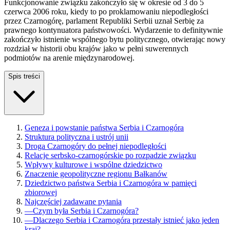
Funkcjonowanie związku zakończyło się w okresie od 3 do 5
czerwca 2006 roku, kiedy to po proklamowaniu niepodległości
przez Czarnogórę, parlament Republiki Serbii uznał Serbię za
prawnego kontynuatora państwowości. Wydarzenie to definitywnie
zakończyło istnienie wspólnego bytu politycznego, otwierając nowy
rozdział w historii obu krajów jako w pełni suwerennych
podmiotów na arenie międzynarodowej.
Spis treści
Geneza i powstanie państwa Serbia i Czarnogóra
Struktura polityczna i ustrój unii
Droga Czarnogóry do pełnej niepodległości
Relacje serbsko-czarnogórskie po rozpadzie związku
Wpływy kulturowe i wspólne dziedzictwo
Znaczenie geopolityczne regionu Bałkanów
Dziedzictwo państwa Serbia i Czarnogóra w pamięci
zbiorowej
Najczęściej zadawane pytania
—
Czym była Serbia i Czarnogóra?
—
Dlaczego Serbia i Czarnogóra przestały istnieć jako jeden
kraj?