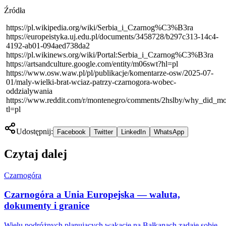
Źródła
https://pl.wikipedia.org/wiki/Serbia_i_Czarnog%C3%B3ra
https://europeistyka.uj.edu.pl/documents/3458728/b297c313-14c4-
4192-ab01-094aed738da2
https://pl.wikinews.org/wiki/Portal:Serbia_i_Czarnog%C3%B3ra
https://artsandculture.google.com/entity/m06swt?hl=pl
https://www.osw.waw.pl/pl/publikacje/komentarze-osw/2025-07-
01/maly-wielki-brat-wciaz-patrzy-czarnogora-wobec-
oddzialywania
https://www.reddit.com/r/montenegro/comments/2hslby/why_did_mon
tl=pl
Udostępnij:
Facebook
Twitter
LinkedIn
WhatsApp
Czytaj dalej
Czarnogóra
Czarnogóra a Unia Europejska — waluta,
dokumenty i granice
Wielu podróżnych planujących wakacje na Bałkanach zadaje sobie