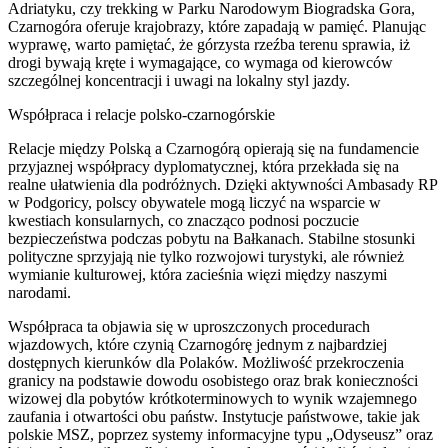
Adriatyku, czy trekking w Parku Narodowym Biogradska Gora,
Czarnogóra oferuje krajobrazy, które zapadają w pamięć. Planując
wyprawę, warto pamiętać, że górzysta rzeźba terenu sprawia, iż
drogi bywają kręte i wymagające, co wymaga od kierowców
szczególnej koncentracji i uwagi na lokalny styl jazdy.
Współpraca i relacje polsko-czarnogórskie
Relacje między Polską a Czarnogórą opierają się na fundamencie
przyjaznej współpracy dyplomatycznej, która przekłada się na
realne ułatwienia dla podróżnych. Dzięki aktywności Ambasady RP
w Podgoricy, polscy obywatele mogą liczyć na wsparcie w
kwestiach konsularnych, co znacząco podnosi poczucie
bezpieczeństwa podczas pobytu na Bałkanach. Stabilne stosunki
polityczne sprzyjają nie tylko rozwojowi turystyki, ale również
wymianie kulturowej, która zacieśnia więzi między naszymi
narodami.
Współpraca ta objawia się w uproszczonych procedurach
wjazdowych, które czynią Czarnogórę jednym z najbardziej
dostępnych kierunków dla Polaków. Możliwość przekroczenia
granicy na podstawie dowodu osobistego oraz brak konieczności
wizowej dla pobytów krótkoterminowych to wynik wzajemnego
zaufania i otwartości obu państw. Instytucje państwowe, takie jak
polskie MSZ, poprzez systemy informacyjne typu „Odyseusz” oraz