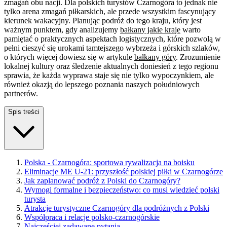
zmagań obu nacji. Dla polskich turystów Czarnogóra to jednak nie
tylko arena zmagań piłkarskich, ale przede wszystkim fascynujący
kierunek wakacyjny. Planując podróż do tego kraju, który jest
ważnym punktem, gdy analizujemy
bałkany jakie kraje
warto
pamiętać o praktycznych aspektach logistycznych, które pozwolą w
pełni cieszyć się urokami tamtejszego wybrzeża i górskich szlaków,
o których więcej dowiesz się w artykule
bałkany góry
. Zrozumienie
lokalnej kultury oraz śledzenie aktualnych doniesień z tego regionu
sprawia, że każda wyprawa staje się nie tylko wypoczynkiem, ale
również okazją do lepszego poznania naszych południowych
partnerów.
Spis treści
Polska - Czarnogóra: sportowa rywalizacja na boisku
Eliminacje ME U-21: przyszłość polskiej piłki w Czarnogórze
Jak zaplanować podróż z Polski do Czarnogóry?
Wymogi formalne i bezpieczeństwo: co musi wiedzieć polski
turysta
Atrakcje turystyczne Czarnogóry dla podróżnych z Polski
Współpraca i relacje polsko-czarnogórskie
Najczęściej zadawane pytania