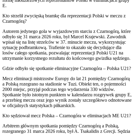
formę młodzieżowych reprezentantów Polski w eliminacjach grupy
E.
Kto strzelił zwycięską bramkę dla reprezentacji Polski w meczu z
Czarnogórą?
Autorem jedynego gola w wyjazdowym starciu z Czarnogórą, które
odbyło się 31 marca 2026 roku, był Marcel Krajewski. Zawodnik
wpisał się na listę strzelców w 37. minucie meczu, wykorzystując
sytuację podbramkową. Trafienie to okazało się decydujące dla
losów całego spotkania, pozwalając reprezentacji Polski U21 na
utrzymanie korzystnego rezultatu do końcowego gwizdka sędziego.
Gdzie odbyło się spotkanie eliminacyjne Czarnogóra – Polska U21?
Mecz eliminacji mistrzostw Europy do lat 21 pomiędzy Czarnogórą
a Polską rozegrano na stadionie w Tuzi. Obiekt ten, o pojemności
2000 miejsc, przyjął podczas tego wydarzenia 330 widzów.
Spotkanie było istotnym punktem w kalendarzu rozgrywek grupy E,
a przebieg meczu oraz jego wynik zostały szczegółowo odnotowane
w oficjalnych statystykach piłkarskich.
Kto sędziował mecz Polska – Czarnogóra w eliminacjach ME U21?
Arbitrem głównym spotkania pomiędzy Czarnogórą a Polską,
rozegranego 31 marca 2026 roku, był A. Tsakalidis z Grecji. Sędzia