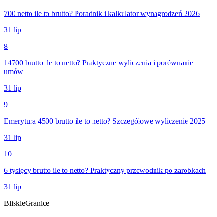
700 netto ile to brutto? Poradnik i kalkulator wynagrodzeń 2026
31 lip
8
14700 brutto ile to netto? Praktyczne wyliczenia i porównanie
umów
31 lip
9
Emerytura 4500 brutto ile to netto? Szczegółowe wyliczenie 2025
31 lip
10
6 tysięcy brutto ile to netto? Praktyczny przewodnik po zarobkach
31 lip
Bliskie
Granice