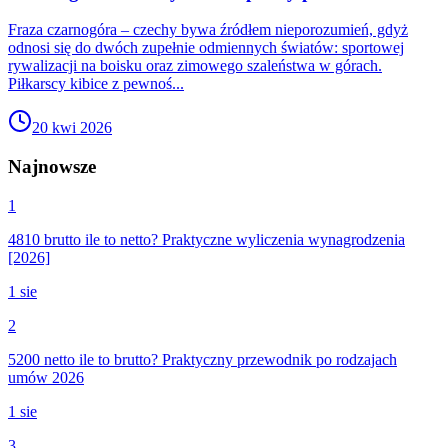
Fraza czarnogóra – czechy bywa źródłem nieporozumień, gdyż
odnosi się do dwóch zupełnie odmiennych światów: sportowej
rywalizacji na boisku oraz zimowego szaleństwa w górach.
Piłkarscy kibice z pewnoś...
20 kwi 2026
Najnowsze
1
4810 brutto ile to netto? Praktyczne wyliczenia wynagrodzenia
[2026]
1 sie
2
5200 netto ile to brutto? Praktyczny przewodnik po rodzajach
umów 2026
1 sie
3