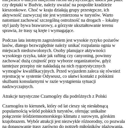
czy deptaki w Budvie, należy uważać na pospolite kradzieże
kieszonkowe. Choć w kraju działają grupy przestępcze, ich
aktywność zazwyczaj nie jest wymierzona w turystów. Warto
natomiast zachować szczególną ostrożność na drogach – lokalny
styl jazdy bywa brawurowy, a górzyste ukształtowanie terenu
sprawia, że trasy są kręte i wymagające.
Podczas lata istotnym zagrożeniem jest wysokie ryzyko pożarów
lasów, dlatego bezwzględnie należy unikać rozpalania ognia w
miejscach niedozwolonych. Osoby planujące aktywności
wysokiego ryzyka, takie jak rafting czy canyoning, powinny
zachować dużą czujność przy wyborze organizatorów, gdyż
tamtejsze przepisy nie nakładają na nich rygorystycznych
wymogów kwalifikacyjnych. Przed wyjazdem zaleca się również
rejestrację w systemie Odyseusz, co ułatwi kontakt z polskimi
służbami konsularnymi w razie wystąpienia sytuacji
nadzwyczajnych.
Atrakcje turystyczne Czarnogóry dla podróżnych z Polski
Czarnogóra to kierunek, który od lat cieszy się niesłabnącą
popularnością wśród polskich turystów, oferując unikalne
połączenie śródziemnomorskiego klimatu z surowym, górskim
krajobrazem. Wybór atrakcji jest niezwykle różnorodny, co pozwala
na dopasowanie trasy zarówno do potrzeb miłośników plażowania,