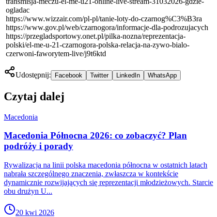
transmisja-meczu-el-me-u21-online-live-stream-31032026-gdzie-
ogladac
https://www.wizzair.com/pl-pl/tanie-loty-do-czarnog%C3%B3ra
https://www.gov.pl/web/czarnogora/informacje-dla-podrozujacych
https://przegladsportowy.onet.pl/pilka-nozna/reprezentacja-
polski/el-me-u-21-czarnogora-polska-relacja-na-zywo-bialo-
czerwoni-faworytem-live/j9t6ktd
Udostępnij:
Facebook
Twitter
LinkedIn
WhatsApp
Czytaj dalej
Macedonia
Macedonia Północna 2026: co zobaczyć? Plan
podróży i porady
Rywalizacja na linii polska macedonia północna w ostatnich latach
nabrała szczególnego znaczenia, zwłaszcza w kontekście
dynamicznie rozwijających się reprezentacji młodzieżowych. Starcie
obu drużyn U...
20 kwi 2026