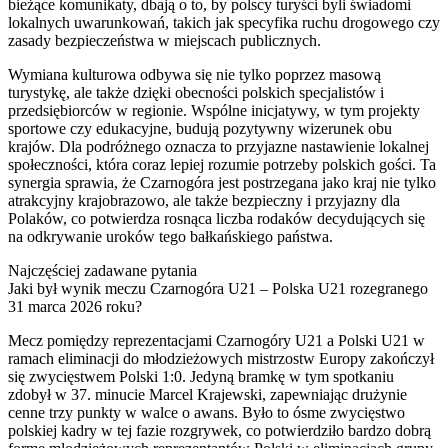
bieżące komunikaty, dbają o to, by polscy turyści byli świadomi
lokalnych uwarunkowań, takich jak specyfika ruchu drogowego czy
zasady bezpieczeństwa w miejscach publicznych.
Wymiana kulturowa odbywa się nie tylko poprzez masową
turystykę, ale także dzięki obecności polskich specjalistów i
przedsiębiorców w regionie. Wspólne inicjatywy, w tym projekty
sportowe czy edukacyjne, budują pozytywny wizerunek obu
krajów. Dla podróżnego oznacza to przyjazne nastawienie lokalnej
społeczności, która coraz lepiej rozumie potrzeby polskich gości. Ta
synergia sprawia, że Czarnogóra jest postrzegana jako kraj nie tylko
atrakcyjny krajobrazowo, ale także bezpieczny i przyjazny dla
Polaków, co potwierdza rosnąca liczba rodaków decydujących się
na odkrywanie uroków tego bałkańskiego państwa.
Najczęściej zadawane pytania
Jaki był wynik meczu Czarnogóra U21 – Polska U21 rozegranego
31 marca 2026 roku?
Mecz pomiędzy reprezentacjami Czarnogóry U21 a Polski U21 w
ramach eliminacji do młodzieżowych mistrzostw Europy zakończył
się zwycięstwem Polski 1:0. Jedyną bramkę w tym spotkaniu
zdobył w 37. minucie Marcel Krajewski, zapewniając drużynie
cenne trzy punkty w walce o awans. Było to ósme zwycięstwo
polskiej kadry w tej fazie rozgrywek, co potwierdziło bardzo dobrą