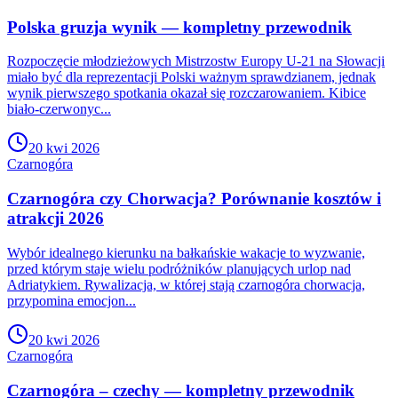
Polska gruzja wynik — kompletny przewodnik
Rozpoczęcie młodzieżowych Mistrzostw Europy U-21 na Słowacji
miało być dla reprezentacji Polski ważnym sprawdzianem, jednak
wynik pierwszego spotkania okazał się rozczarowaniem. Kibice
biało-czerwonyc...
20 kwi 2026
Czarnogóra
Czarnogóra czy Chorwacja? Porównanie kosztów i
atrakcji 2026
Wybór idealnego kierunku na bałkańskie wakacje to wyzwanie,
przed którym staje wielu podróżników planujących urlop nad
Adriatykiem. Rywalizacja, w której stają czarnogóra chorwacja,
przypomina emocjon...
20 kwi 2026
Czarnogóra
Czarnogóra – czechy — kompletny przewodnik