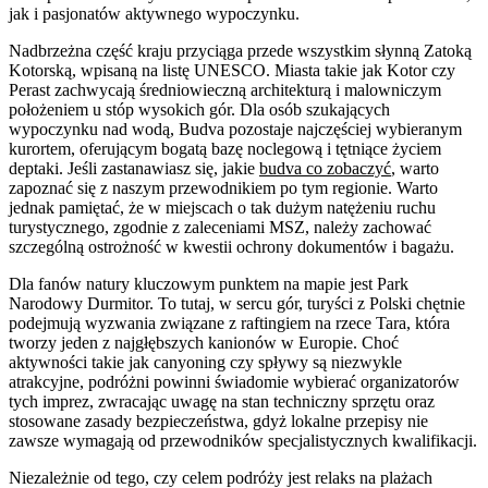
jak i pasjonatów aktywnego wypoczynku.
Nadbrzeżna część kraju przyciąga przede wszystkim słynną Zatoką
Kotorską, wpisaną na listę UNESCO. Miasta takie jak Kotor czy
Perast zachwycają średniowieczną architekturą i malowniczym
położeniem u stóp wysokich gór. Dla osób szukających
wypoczynku nad wodą, Budva pozostaje najczęściej wybieranym
kurortem, oferującym bogatą bazę noclegową i tętniące życiem
deptaki. Jeśli zastanawiasz się, jakie
budva co zobaczyć
, warto
zapoznać się z naszym przewodnikiem po tym regionie. Warto
jednak pamiętać, że w miejscach o tak dużym natężeniu ruchu
turystycznego, zgodnie z zaleceniami MSZ, należy zachować
szczególną ostrożność w kwestii ochrony dokumentów i bagażu.
Dla fanów natury kluczowym punktem na mapie jest Park
Narodowy Durmitor. To tutaj, w sercu gór, turyści z Polski chętnie
podejmują wyzwania związane z raftingiem na rzece Tara, która
tworzy jeden z najgłębszych kanionów w Europie. Choć
aktywności takie jak canyoning czy spływy są niezwykle
atrakcyjne, podróżni powinni świadomie wybierać organizatorów
tych imprez, zwracając uwagę na stan techniczny sprzętu oraz
stosowane zasady bezpieczeństwa, gdyż lokalne przepisy nie
zawsze wymagają od przewodników specjalistycznych kwalifikacji.
Niezależnie od tego, czy celem podróży jest relaks na plażach