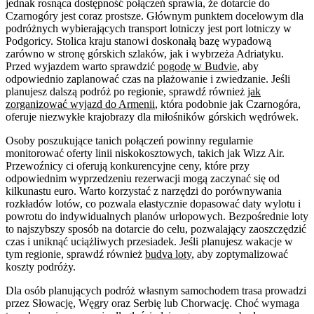
jednak rosnąca dostępność połączeń sprawia, że dotarcie do
Czarnogóry jest coraz prostsze. Głównym punktem docelowym dla
podróżnych wybierających transport lotniczy jest port lotniczy w
Podgoricy. Stolica kraju stanowi doskonałą bazę wypadową
zarówno w stronę górskich szlaków, jak i wybrzeża Adriatyku.
Przed wyjazdem warto sprawdzić
pogodę w Budvie
, aby
odpowiednio zaplanować czas na plażowanie i zwiedzanie. Jeśli
planujesz dalszą podróż po regionie, sprawdź również
jak
zorganizować wyjazd do Armenii
, która podobnie jak Czarnogóra,
oferuje niezwykłe krajobrazy dla miłośników górskich wędrówek.
Osoby poszukujące tanich połączeń powinny regularnie
monitorować oferty linii niskokosztowych, takich jak Wizz Air.
Przewoźnicy ci oferują konkurencyjne ceny, które przy
odpowiednim wyprzedzeniu rezerwacji mogą zaczynać się od
kilkunastu euro. Warto korzystać z narzędzi do porównywania
rozkładów lotów, co pozwala elastycznie dopasować daty wylotu i
powrotu do indywidualnych planów urlopowych. Bezpośrednie loty
to najszybszy sposób na dotarcie do celu, pozwalający zaoszczędzić
czas i uniknąć uciążliwych przesiadek. Jeśli planujesz wakacje w
tym regionie, sprawdź również
budva loty
, aby zoptymalizować
koszty podróży.
Dla osób planujących podróż własnym samochodem trasa prowadzi
przez Słowację, Węgry oraz Serbię lub Chorwację. Choć wymaga