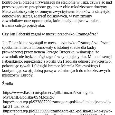
kontrolował przebieg rywalizacji na stadionie w Tuzi, czuwając nad
przestrzeganiem przepisów gry przez obie młodzieżowe drużyny.
Mecz zakończył się skromnym zwycięstwem Polaków, a statystyki
odnotowały szereg zdarzeń boiskowych, w tym zmiany
zawodników oraz upomnienia, które miały miejsce w trakcie
trwania całego pojedynku.
Czy Jan Faberski zagrał w meczu przeciwko Czarnogórze?
Jan Faberski nie wystąpił w meczu przeciwko Czarnogórze. Przed
spotkaniem media informowały o istotnej stracie dla kadry
prowadzonej przez trenera Jerzego Brzęczka, wskazując, że
zawodnik nie będzie mógł zagrać w tym pojedynku. Mimo absencji
Faberskiego, reprezentacja Polski U21 zdołała odnieść zwycięstwo,
pokonując rywali 1:0 dzięki bramce Marcela Krajewskiego i
kontynuując swoją dobrą passę w eliminacjach do młodzieżowych
mistrzostw Europy.
Źródła
https://www.flashscore.pl/mecz/pilka-nozna/czarnogora-
MyOanIBJ/polska-0SM3oxRP/
https://sport.tvp.pl/92388720/czarnogora-polska-eliminacje-me-do-
lat-21-tuzi-skrot
https://sport.tvp.pl/92335099/czarnogora-u21-polska-u21-na-zywo-