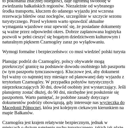
to pokonania znacznej odległości, daje ogromną swobodę w
zwiedzaniu bałkańskich regionów. Niezależnie od wybranego
środka transportu, kluczem do udanego wyjazdu jest wczesna
rezerwacja biletów oraz noclegów, szczególnie w szczycie sezonu
turystycznego. Przed wylotem warto sprawdzić aktualne
wymagania wjazdowe oraz upewnić się, że posiadane dokumenty
są ważne przez odpowiedni okres. Dobrze zaplanowana logistyka
pozwoli w pełni cieszyć się bogatym dziedzictwem kulturowym i
naturalnym pięknem Czarnogóry zaraz po wylądowaniu.
Wymogi formalne i bezpieczeństwo: co musi wiedzieć polski turysta
Planując podróż do Czarnogóry, polscy obywatele mogą
przekroczyć granicę na podstawie dowodu osobistego lub paszportu
(w tym paszportu tymczasowego). Kluczowe jest, aby dokument
był ważny co najmniej trzy miesiące od planowanej daty wyjazdu z
terytorium Czarnogóry. W przypadku pobytów turystycznych
nieprzekraczających 30 dni, dowód osobisty jest wystarczający. Jeśli
planujemy zostać dłużej, do 90 dni, niezbędne jest posłużenie się
paszportem. Warto pamiętać, że podobne zasady dotyczące
dokumentów podróży obowiązują, gdy interesuje nas
wycieczka do
Macedonii Północnej
, która jest kolejnym ciekawym kierunkiem na
mapie Bałkanów.
Czarnogóra jest krajem relatywnie bezpiecznym, jednak w
miejscach o dużym natężeniu ruchu turystycznego, takich jak plaże