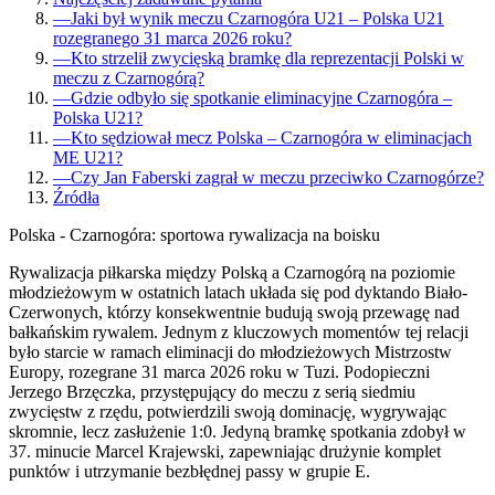
—
Jaki był wynik meczu Czarnogóra U21 – Polska U21
rozegranego 31 marca 2026 roku?
—
Kto strzelił zwycięską bramkę dla reprezentacji Polski w
meczu z Czarnogórą?
—
Gdzie odbyło się spotkanie eliminacyjne Czarnogóra –
Polska U21?
—
Kto sędziował mecz Polska – Czarnogóra w eliminacjach
ME U21?
—
Czy Jan Faberski zagrał w meczu przeciwko Czarnogórze?
Źródła
Polska - Czarnogóra: sportowa rywalizacja na boisku
Rywalizacja piłkarska między Polską a Czarnogórą na poziomie
młodzieżowym w ostatnich latach układa się pod dyktando Biało-
Czerwonych, którzy konsekwentnie budują swoją przewagę nad
bałkańskim rywalem. Jednym z kluczowych momentów tej relacji
było starcie w ramach eliminacji do młodzieżowych Mistrzostw
Europy, rozegrane 31 marca 2026 roku w Tuzi. Podopieczni
Jerzego Brzęczka, przystępujący do meczu z serią siedmiu
zwycięstw z rzędu, potwierdzili swoją dominację, wygrywając
skromnie, lecz zasłużenie 1:0. Jedyną bramkę spotkania zdobył w
37. minucie Marcel Krajewski, zapewniając drużynie komplet
punktów i utrzymanie bezbłędnej passy w grupie E.