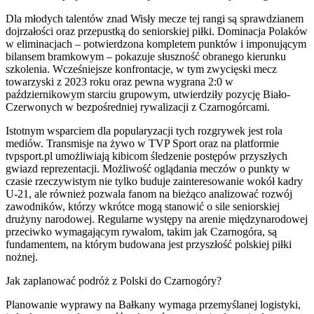
Dla młodych talentów znad Wisły mecze tej rangi są sprawdzianem
dojrzałości oraz przepustką do seniorskiej piłki. Dominacja Polaków
w eliminacjach – potwierdzona kompletem punktów i imponującym
bilansem bramkowym – pokazuje słuszność obranego kierunku
szkolenia. Wcześniejsze konfrontacje, w tym zwycięski mecz
towarzyski z 2023 roku oraz pewna wygrana 2:0 w
październikowym starciu grupowym, utwierdziły pozycję Biało-
Czerwonych w bezpośredniej rywalizacji z Czarnogórcami.
Istotnym wsparciem dla popularyzacji tych rozgrywek jest rola
mediów. Transmisje na żywo w TVP Sport oraz na platformie
tvpsport.pl umożliwiają kibicom śledzenie postępów przyszłych
gwiazd reprezentacji. Możliwość oglądania meczów o punkty w
czasie rzeczywistym nie tylko buduje zainteresowanie wokół kadry
U-21, ale również pozwala fanom na bieżąco analizować rozwój
zawodników, którzy wkrótce mogą stanowić o sile seniorskiej
drużyny narodowej. Regularne występy na arenie międzynarodowej
przeciwko wymagającym rywalom, takim jak Czarnogóra, są
fundamentem, na którym budowana jest przyszłość polskiej piłki
nożnej.
Jak zaplanować podróż z Polski do Czarnogóry?
Planowanie wyprawy na Bałkany wymaga przemyślanej logistyki,