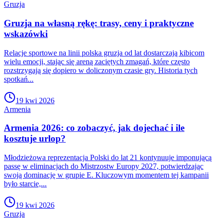
Gruzja
Gruzja na własną rękę: trasy, ceny i praktyczne
wskazówki
Relacje sportowe na linii polska gruzja od lat dostarczają kibicom
wielu emocji, stając się areną zaciętych zmagań, które często
rozstrzygają się dopiero w doliczonym czasie gry. Historia tych
spotkań...
19 kwi 2026
Armenia
Armenia 2026: co zobaczyć, jak dojechać i ile
kosztuje urlop?
Młodzieżowa reprezentacja Polski do lat 21 kontynuuje imponującą
passę w eliminacjach do Mistrzostw Europy 2027, potwierdzając
swoją dominację w grupie E. Kluczowym momentem tej kampanii
było starcie,...
19 kwi 2026
Gruzja