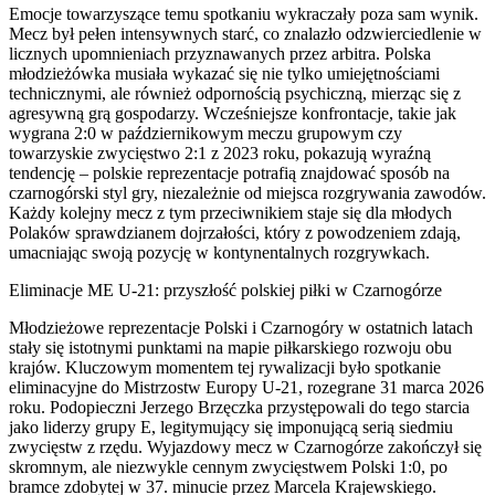
Emocje towarzyszące temu spotkaniu wykraczały poza sam wynik.
Mecz był pełen intensywnych starć, co znalazło odzwierciedlenie w
licznych upomnieniach przyznawanych przez arbitra. Polska
młodzieżówka musiała wykazać się nie tylko umiejętnościami
technicznymi, ale również odpornością psychiczną, mierząc się z
agresywną grą gospodarzy. Wcześniejsze konfrontacje, takie jak
wygrana 2:0 w październikowym meczu grupowym czy
towarzyskie zwycięstwo 2:1 z 2023 roku, pokazują wyraźną
tendencję – polskie reprezentacje potrafią znajdować sposób na
czarnogórski styl gry, niezależnie od miejsca rozgrywania zawodów.
Każdy kolejny mecz z tym przeciwnikiem staje się dla młodych
Polaków sprawdzianem dojrzałości, który z powodzeniem zdają,
umacniając swoją pozycję w kontynentalnych rozgrywkach.
Eliminacje ME U-21: przyszłość polskiej piłki w Czarnogórze
Młodzieżowe reprezentacje Polski i Czarnogóry w ostatnich latach
stały się istotnymi punktami na mapie piłkarskiego rozwoju obu
krajów. Kluczowym momentem tej rywalizacji było spotkanie
eliminacyjne do Mistrzostw Europy U-21, rozegrane 31 marca 2026
roku. Podopieczni Jerzego Brzęczka przystępowali do tego starcia
jako liderzy grupy E, legitymujący się imponującą serią siedmiu
zwycięstw z rzędu. Wyjazdowy mecz w Czarnogórze zakończył się
skromnym, ale niezwykle cennym zwycięstwem Polski 1:0, po
bramce zdobytej w 37. minucie przez Marcela Krajewskiego.