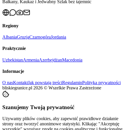
Bałkany, Kaukaz i Jedwabny Szlak bez tajemnic
Regiony
Albania
Gruzja
Czarnogóra
Jordania
Praktycznie
Uzbekistan
Armenia
Azerbejdżan
Macedonia
Informacje
O nas
Kontakt
Jak powstają treści
Regulamin
Polityka prywatności
bliskiegranice.pl
2026
©
Wszelkie Prawa Zastrzeżone
Szanujemy Twoją prywatność
Używamy plików cookies, aby zapewnić prawidłowe działanie
strony oraz tworzyć anonimowe statystyki. Klikając "Akceptuję
wszystkie" wyrażasz zgodę na cookies analityczne i funkcjonalne.