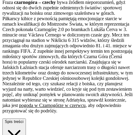
Fraza
czarnogóra – czechy
bywa źródłem nieporozumień, gdyż
odnosi się do dwóch zupełnie odmiennych światów: sportowej
rywalizacji na boisku oraz zimowego szaleństwa w górach.
Piłkarscy kibice z pewnością pamiętają emocjonujące starcie w
ramach kwalifikacji do Mistrzostw Świata, w którym reprezentacja
Czech pokonała Czarnogórę 2:0 po bramkach Lukáša Červa w 3.
minucie oraz Václava Černego w doliczonym czasie gry. Mecz ten
przyciągnął na stadion w Nikšiciu 6 315 widzów, którzy śledzili
zmagania obu drużyn zajmujących odpowiednio 81. i 41. miejsce w
rankingu FIFA. Z zupełnie innej perspektywy termin ten postrzegają
miłośnicy sportów zimowych, dla których Czarna Góra (Černá
hora) to popularny czeski ośrodek narciarski. Znajdująca się w
Jańskich Łaźniach stacja oferuje narciarzom trasy o długości nawet
trzech kilometrów oraz dostęp do nowoczesnej infrastruktury, w tym
jedynej w Republice Czeskiej ośmioosobowej kolejki gondolowej.
Niezależnie od tego, czy szukasz relacji z boiska, czy planujesz
wyjazd na narty, warto wiedzieć, co kryje się pod tym zestawieniem
pojęć, aby uniknąć pomyłek w planowaniu swoich aktywności. Jeśli
natomiast wybierasz się w stronę Adriatyku, sprawdź koniecznie,
jaka jest
pogoda w Czarnogórze w czerwcu
, aby odpowiednio
przygotować się do podróży.
Spis treści