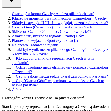
Czarnogóra kontra Czechy: Analiza piłkarskich starć
Kluczowe momenty i wyniki meczów Czarnogóra – Czechy
Składy i statystyki H2H: Jak wyglądają bezpośrednie starcia?
Czarna Góra (Černá hora) – narciarska perła Czech
SkiResort Czarna Góra – Pec: Co warto wiedzieć?
Atrakcje turystyczne w regionie Czarnej Góry
Planowanie wyjazdu: Sport czy rekreacja?
Najczęściej zadawane pytania
—
Jaki był wynik meczu piłkarskiego Czarnogóra – Czechy z
5 września 2025 roku?
—
Kto zdobył bramki dla reprezentacji Czech w tym
spotkaniu?
—
Gdzie rozegrano mecz eliminacyjny pomiędzy Czarnogórą
a Czechami?
—
Czy w trakcie meczu sędzia ukarał zawodników kartkami?
—
Czy "Czarna Góra" wspominana w kontekście Czech to
nazwa państwa?
Źródła
Czarnogóra kontra Czechy: Analiza piłkarskich starć
Starcia pomiędzy reprezentacjami Czarnogóry a Czech są dowodem
na rosnącą dominację naszych południowych sąsiadów w