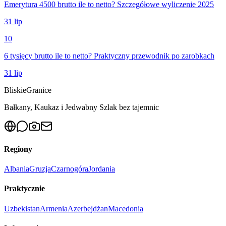
Emerytura 4500 brutto ile to netto? Szczegółowe wyliczenie 2025
31 lip
10
6 tysięcy brutto ile to netto? Praktyczny przewodnik po zarobkach
31 lip
Bliskie
Granice
Bałkany, Kaukaz i Jedwabny Szlak bez tajemnic
Regiony
Albania
Gruzja
Czarnogóra
Jordania
Praktycznie
Uzbekistan
Armenia
Azerbejdżan
Macedonia