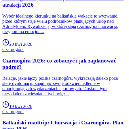
atrakcji 2026
Wybór idealnego kierunku na bałkańskie wakacje to wyzwanie,
przed którym staje wielu podróżników planujących urlop nad
Adriatykiem. Rywalizacja, w której stają czarnogóra chorwacja,
przypomina emocjon...
20 kwi 2026
Czarnogóra
Czarnogóra 2026: co zobaczyć i jak zaplanować
podróż?
Relacje, jakie łączy polska czarnogóra, wykraczają daleko poza
sferę dyplomacji, znajdując swoje odzwierciedlenie w
emocjonujących wydarzeniach sportowych. Doskonałym
przykładem zacieśniania tych więz...
19 kwi 2026
Czarnogóra
Bałkański roadtrip: Chorwacja i Czarnogóra. Plan
trasy 2026