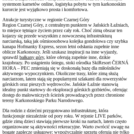
systemom karnetów online, logistyka pobytu w tym karkonoskim
kurorcie jest wyjątkowo prosta i komfortowa.
Atrakcje turystyczne w regionie Czarnej Góry
Region Czarnej Góry, z centralnym punktem w Jańskich Łaźniach,
to miejsce tętniące życiem przez cały rok. Choć zimą obszar ten
kojarzy się przede wszystkim z nowoczesną infrastrukturą
narciarską, taką jak ośmioosobowa kolejka gondolowa czy szybka
kanapa Hofmanky Express, sezon letni odsłania zupełnie inne
oblicze Karkonoszy. Jeśli szukasz inspiracji na inne wyjazdy,
sprawdź
bałkany góry
, które oferują zupełnie inne, dzikie
krajobrazy. Po ustąpieniu śniegu, stoki ośrodka SkiResort ČERNÁ
HORA – PEC zmieniają się w doskonałą bazę dla miłośników
aktywnego wypoczynkiem. Okoliczne trasy, które zimą służą
narciarzom, latem stają się popularnymi szlakami dla rowerzystów
górskich oraz pieszych wędrowców. Jańskie Łaźnie stanowią
idealny punkt startowy do eksploracji górskich grzbietów, oferując
dostęp do malowniczych ścieżek prowadzących przez chronione
tereny Karkonoskiego Parku Narodowego.
Dla rodzin z dziećmi przygotowano infrastrukturę, która
funkcjonuje niezależnie od pory roku. W rejonie LIVE parków,
gdzie zimą dzieci stawiają pierwsze kroki na nartach, latem często
organizowane są aktywności rekreacyjne. Warto zwrócić uwagę na
bogate zaplecze usługowe: wypożyczalnie sprzętu oferują nie tylko