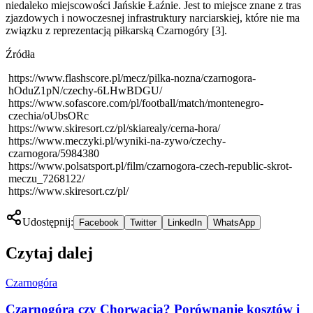
niedaleko miejscowości Jańskie Łaźnie. Jest to miejsce znane z tras
zjazdowych i nowoczesnej infrastruktury narciarskiej, które nie ma
związku z reprezentacją piłkarską Czarnogóry [3].
Źródła
https://www.flashscore.pl/mecz/pilka-nozna/czarnogora-
hOduZ1pN/czechy-6LHwBDGU/
https://www.sofascore.com/pl/football/match/montenegro-
czechia/oUbsORc
https://www.skiresort.cz/pl/skiarealy/cerna-hora/
https://www.meczyki.pl/wyniki-na-zywo/czechy-
czarnogora/5984380
https://www.polsatsport.pl/film/czarnogora-czech-republic-skrot-
meczu_7268122/
https://www.skiresort.cz/pl/
Udostępnij:
Facebook
Twitter
LinkedIn
WhatsApp
Czytaj dalej
Czarnogóra
Czarnogóra czy Chorwacja? Porównanie kosztów i