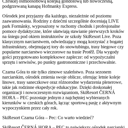
Czeskiej ośmioosobową kolejką gondolową lub nowoczesną,
podgrzewaną kanapą Hofmanky Express.
Ośrodek jest przyjazny dla każdego, niezależnie od poziomu
zaawansowania. Rodziny z dziećmi szczególnie doceniają LIVE
park Formánky, wyposażony w ruchomy chodnik i profesjonalne
pomoce dydaktyczne, które ułatwiają stawianie pierwszych kroków
na śniegu pod okiem instruktorów ze szkoły SkiResort Live. Poza
klasycznym narciarstwem, odwiedzający mogą korzystać z bogatej
infrastruktury, obejmującej tory do snowtubingu, trasy biegowe czy
popularne narciarstwo wieczorowe na trasie Protěž. Dla wygody
gości przygotowano kompleksowe zaplecze: od wypożyczalni
sprzętu i serwisów, po punkty gastronomiczne i przechowalnie.
Czarna Góra to nie tylko zimowe szaleństwo. Poza sezonem
narciarskim, ośrodek zmienia swoje oblicze, oferując letnie koleje
linowe, trasy saneczkowe oraz różnorodne wydarzenia plenerowe,
takie jak rodzinne ekspedycje edukacyjne. Dzięki doskonałej
organizacji i nowoczesnym rozwiązaniom, SkiResort ČERNÁ
HORA – PEC pozostaje jednym z najchętniej wybieranych
kierunków w czeskich górach, łącząc sportową pasję z aktywnym
wypoczynkiem przez cały rok.
SkiResort Czarna Góra – Pec: Co warto wiedzieć?
SkiResort ČERNÁ HORA – PEC to największy ośrodek narciarski