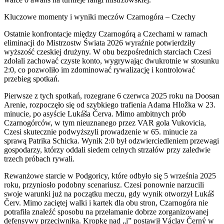
Kluczowe momenty i wyniki meczów Czarnogóra – Czechy
Ostatnie konfrontacje między Czarnogórą a Czechami w ramach
eliminacji do Mistrzostw Świata 2026 wyraźnie potwierdziły
wyższość czeskiej drużyny. W obu bezpośrednich starciach Czesi
zdołali zachować czyste konto, wygrywając dwukrotnie w stosunku
2:0, co pozwoliło im zdominować rywalizację i kontrolować
przebieg spotkań.
Pierwsze z tych spotkań, rozegrane 6 czerwca 2025 roku na Doosan
Arenie, rozpoczęło się od szybkiego trafienia Adama Hložka w 23.
minucie, po asyście Lukáša Červa. Mimo ambitnych prób
Czarnogórców, w tym nieuznanego przez VAR gola Vukovicia,
Czesi skutecznie podwyższyli prowadzenie w 65. minucie za
sprawą Patrika Schicka. Wynik 2:0 był odzwierciedleniem przewagi
gospodarzy, którzy oddali siedem celnych strzałów przy zaledwie
trzech próbach rywali.
Rewanżowe starcie w Podgoricy, które odbyło się 5 września 2025
roku, przyniosło podobny scenariusz. Czesi ponownie narzucili
swoje warunki już na początku meczu, gdy wynik otworzył Lukáš
Červ. Mimo zaciętej walki i kartek dla obu stron, Czarnogóra nie
potrafiła znaleźć sposobu na przełamanie dobrze zorganizowanej
defensywy przeciwnika. Kropkę nad „i” postawił Václav Černý w