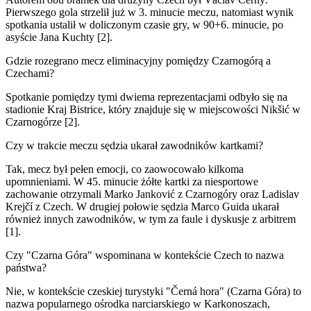
Pierwszego gola strzelił już w 3. minucie meczu, natomiast wynik
spotkania ustalił w doliczonym czasie gry, w 90+6. minucie, po
asyście Jana Kuchty [2].
Gdzie rozegrano mecz eliminacyjny pomiędzy Czarnogórą a
Czechami?
Spotkanie pomiędzy tymi dwiema reprezentacjami odbyło się na
stadionie Kraj Bistrice, który znajduje się w miejscowości Nikšić w
Czarnogórze [2].
Czy w trakcie meczu sędzia ukarał zawodników kartkami?
Tak, mecz był pełen emocji, co zaowocowało kilkoma
upomnieniami. W 45. minucie żółte kartki za niesportowe
zachowanie otrzymali Marko Janković z Czarnogóry oraz Ladislav
Krejčí z Czech. W drugiej połowie sędzia Marco Guida ukarał
również innych zawodników, w tym za faule i dyskusje z arbitrem
[1].
Czy "Czarna Góra" wspominana w kontekście Czech to nazwa
państwa?
Nie, w kontekście czeskiej turystyki "Černá hora" (Czarna Góra) to
nazwa popularnego ośrodka narciarskiego w Karkonoszach,