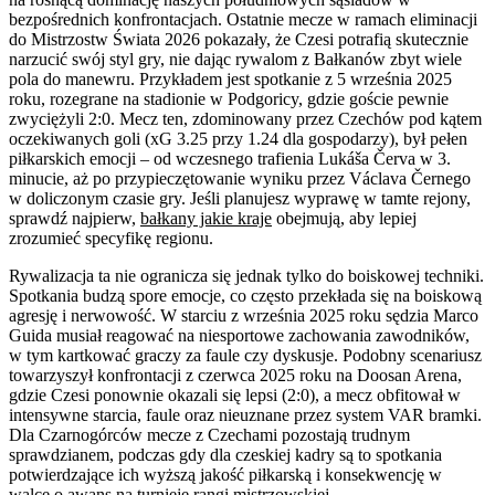
bezpośrednich konfrontacjach. Ostatnie mecze w ramach eliminacji
do Mistrzostw Świata 2026 pokazały, że Czesi potrafią skutecznie
narzucić swój styl gry, nie dając rywalom z Bałkanów zbyt wiele
pola do manewru. Przykładem jest spotkanie z 5 września 2025
roku, rozegrane na stadionie w Podgoricy, gdzie goście pewnie
zwyciężyli 2:0. Mecz ten, zdominowany przez Czechów pod kątem
oczekiwanych goli (xG 3.25 przy 1.24 dla gospodarzy), był pełen
piłkarskich emocji – od wczesnego trafienia Lukáša Červa w 3.
minucie, aż po przypieczętowanie wyniku przez Václava Černego
w doliczonym czasie gry. Jeśli planujesz wyprawę w tamte rejony,
sprawdź najpierw,
bałkany jakie kraje
obejmują, aby lepiej
zrozumieć specyfikę regionu.
Rywalizacja ta nie ogranicza się jednak tylko do boiskowej techniki.
Spotkania budzą spore emocje, co często przekłada się na boiskową
agresję i nerwowość. W starciu z września 2025 roku sędzia Marco
Guida musiał reagować na niesportowe zachowania zawodników,
w tym kartkować graczy za faule czy dyskusje. Podobny scenariusz
towarzyszył konfrontacji z czerwca 2025 roku na Doosan Arena,
gdzie Czesi ponownie okazali się lepsi (2:0), a mecz obfitował w
intensywne starcia, faule oraz nieuznane przez system VAR bramki.
Dla Czarnogórców mecze z Czechami pozostają trudnym
sprawdzianem, podczas gdy dla czeskiej kadry są to spotkania
potwierdzające ich wyższą jakość piłkarską i konsekwencję w
walce o awans na turnieje rangi mistrzowskiej.