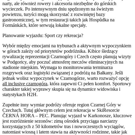
narty, ale również rowery i akcesoria niezbędne do górskich
wycieczek. Po intensywnym dniu spędzonym na świeżym
powietrzu, turyści mogą skorzystać z rozwiniętej bazy
gastronomicznej, w tym restauracji takich jak Hospůdka na
Formánkách, które serwują lokalne specjały.
Planowanie wyjazdu: Sport czy rekreacja?
Wybór między emocjami na trybunach a aktywnym wypoczynkiem
w górach zależy od priorytetów podróżnika. Kibice śledzący
rywalizację reprezentacji Czarnogóry i Czech często planują wizyty
w Podgoricy, aby poczuć atmosferę meczów eliminacyjnych na
stadionie miejskim. Wymaga to monitorowania terminarza
rozgrywek oraz logistyki związanej z podróżą na Bałkany. Jeśli
jednak wolisz wypoczynek w Czarnogórze, warto rozważyć opcję
all inclusive czarnogóra
, która zapewni Ci pełen komfort. Sportowy
charakter takiej wyprawy skupia się na dynamice widowiska i
statystykach H2H.
Zupełnie inny wymiar podróży oferuje region Czarnej Góry w
Czechach. Tutaj głównym celem jest rekreacja w SkiResorcie
ČERNÁ HORA – PEC. Planując wyjazd w Karkonosze, kluczowe
jest rozróżnienie sezonów: zimą ośrodek przyciąga narciarzy
korzystających z 50 kilometrów tras i nowoczesnych wyciągów,
natomiast wiosną i latem stawia na aktywności rodzinne, takie jak