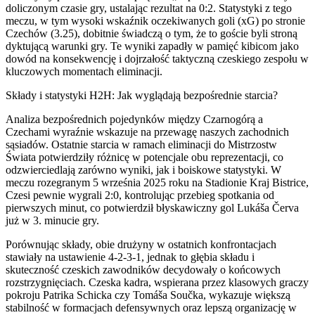
doliczonym czasie gry, ustalając rezultat na 0:2. Statystyki z tego
meczu, w tym wysoki wskaźnik oczekiwanych goli (xG) po stronie
Czechów (3.25), dobitnie świadczą o tym, że to goście byli stroną
dyktującą warunki gry. Te wyniki zapadły w pamięć kibicom jako
dowód na konsekwencję i dojrzałość taktyczną czeskiego zespołu w
kluczowych momentach eliminacji.
Składy i statystyki H2H: Jak wyglądają bezpośrednie starcia?
Analiza bezpośrednich pojedynków między Czarnogórą a
Czechami wyraźnie wskazuje na przewagę naszych zachodnich
sąsiadów. Ostatnie starcia w ramach eliminacji do Mistrzostw
Świata potwierdziły różnicę w potencjale obu reprezentacji, co
odzwierciedlają zarówno wyniki, jak i boiskowe statystyki. W
meczu rozegranym 5 września 2025 roku na Stadionie Kraj Bistrice,
Czesi pewnie wygrali 2:0, kontrolując przebieg spotkania od
pierwszych minut, co potwierdził błyskawiczny gol Lukáša Červa
już w 3. minucie gry.
Porównując składy, obie drużyny w ostatnich konfrontacjach
stawiały na ustawienie 4-2-3-1, jednak to głębia składu i
skuteczność czeskich zawodników decydowały o końcowych
rozstrzygnięciach. Czeska kadra, wspierana przez klasowych graczy
pokroju Patrika Schicka czy Tomáša Součka, wykazuje większą
stabilność w formacjach defensywnych oraz lepszą organizację w