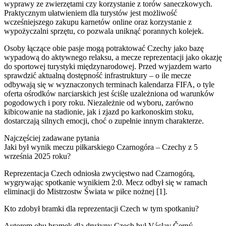
wyprawy ze zwierzętami czy korzystanie z torów saneczkowych.
Praktycznym ułatwieniem dla turystów jest możliwość
wcześniejszego zakupu karnetów online oraz korzystanie z
wypożyczalni sprzętu, co pozwala uniknąć porannych kolejek.
Osoby łączące obie pasje mogą potraktować Czechy jako bazę
wypadową do aktywnego relaksu, a mecze reprezentacji jako okazję
do sportowej turystyki międzynarodowej. Przed wyjazdem warto
sprawdzić aktualną dostępność infrastruktury – o ile mecze
odbywają się w wyznaczonych terminach kalendarza FIFA, o tyle
oferta ośrodków narciarskich jest ściśle uzależniona od warunków
pogodowych i pory roku. Niezależnie od wyboru, zarówno
kibicowanie na stadionie, jak i zjazd po karkonoskim stoku,
dostarczają silnych emocji, choć o zupełnie innym charakterze.
Najczęściej zadawane pytania
Jaki był wynik meczu piłkarskiego Czarnogóra – Czechy z 5
września 2025 roku?
Reprezentacja Czech odniosła zwycięstwo nad Czarnogórą,
wygrywając spotkanie wynikiem 2:0. Mecz odbył się w ramach
eliminacji do Mistrzostw Świata w piłce nożnej [1].
Kto zdobył bramki dla reprezentacji Czech w tym spotkaniu?
Autorem obu bramek dla drużyny Czech był Václav Černý.