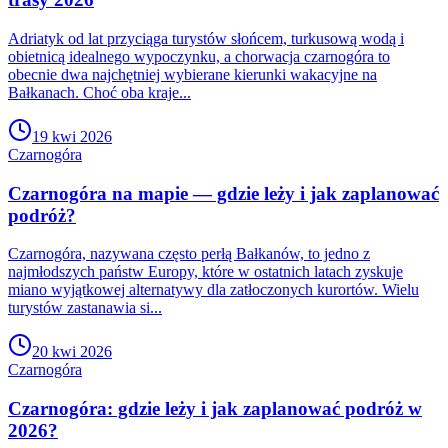
Adriatyk od lat przyciąga turystów słońcem, turkusową wodą i
obietnicą idealnego wypoczynku, a chorwacja czarnogóra to
obecnie dwa najchętniej wybierane kierunki wakacyjne na
Bałkanach. Choć oba kraje...
19 kwi 2026
Czarnogóra
Czarnogóra na mapie — gdzie leży i jak zaplanować
podróż?
Czarnogóra, nazywana często perłą Bałkanów, to jedno z
najmłodszych państw Europy, które w ostatnich latach zyskuje
miano wyjątkowej alternatywy dla zatłoczonych kurortów. Wielu
turystów zastanawia si...
20 kwi 2026
Czarnogóra
Czarnogóra: gdzie leży i jak zaplanować podróż w
2026?