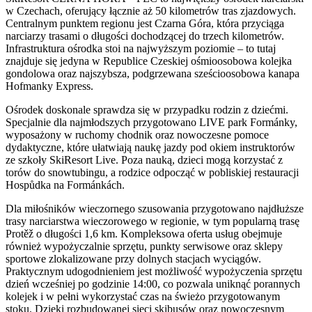
w Czechach, oferujący łącznie aż 50 kilometrów tras zjazdowych.
Centralnym punktem regionu jest Czarna Góra, która przyciąga
narciarzy trasami o długości dochodzącej do trzech kilometrów.
Infrastruktura ośrodka stoi na najwyższym poziomie – to tutaj
znajduje się jedyna w Republice Czeskiej ośmioosobowa kolejka
gondolowa oraz najszybsza, podgrzewana sześcioosobowa kanapa
Hofmanky Express.
Ośrodek doskonale sprawdza się w przypadku rodzin z dziećmi.
Specjalnie dla najmłodszych przygotowano LIVE park Formánky,
wyposażony w ruchomy chodnik oraz nowoczesne pomoce
dydaktyczne, które ułatwiają naukę jazdy pod okiem instruktorów
ze szkoły SkiResort Live. Poza nauką, dzieci mogą korzystać z
torów do snowtubingu, a rodzice odpocząć w pobliskiej restauracji
Hospůdka na Formánkách.
Dla miłośników wieczornego szusowania przygotowano najdłuższe
trasy narciarstwa wieczorowego w regionie, w tym popularną trasę
Protěž o długości 1,6 km. Kompleksowa oferta usług obejmuje
również wypożyczalnie sprzętu, punkty serwisowe oraz sklepy
sportowe zlokalizowane przy dolnych stacjach wyciągów.
Praktycznym udogodnieniem jest możliwość wypożyczenia sprzętu
dzień wcześniej po godzinie 14:00, co pozwala uniknąć porannych
kolejek i w pełni wykorzystać czas na świeżo przygotowanym
stoku. Dzięki rozbudowanej sieci skibusów oraz nowoczesnym