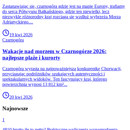
Zastanawiając się, czarnogóra gdzie jest na mapie Europy, trafiamy
do serca Półwyspu Bałkańskiego, gdzie ten niewielki, lecz
niezwykle różnorodny kraj rozciąga się wzdłuż wybrzeża Morza
Adriatyckiego....
19 kwi 2026
Czarnogóra
Wakacje nad morzem w Czarnogórze 2026:
najlepsze plaże i kurorty
Czarnogóra wyrasta na najpoważniejszą konkurentkę Chorwacji,
przyciągając podróżników szukających autentyczności i
spektakularnych widoków. Ten fascynujący kraj, którego
powierzchnia wynosi 13 812 km²...
20 kwi 2026
Najnowsze
1
4810 brutto ile to netto? Praktyczne wyliczenia wynagrodzenia