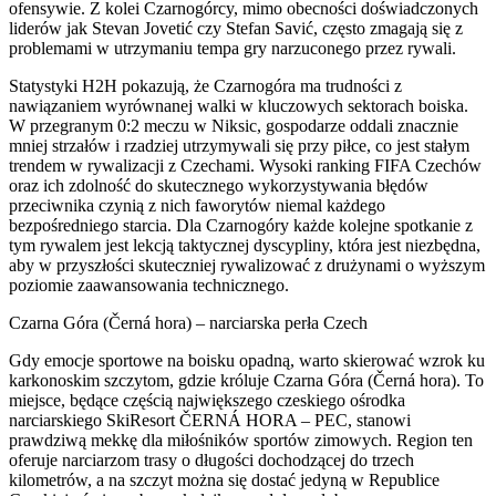
ofensywie. Z kolei Czarnogórcy, mimo obecności doświadczonych
liderów jak Stevan Jovetić czy Stefan Savić, często zmagają się z
problemami w utrzymaniu tempa gry narzuconego przez rywali.
Statystyki H2H pokazują, że Czarnogóra ma trudności z
nawiązaniem wyrównanej walki w kluczowych sektorach boiska.
W przegranym 0:2 meczu w Niksic, gospodarze oddali znacznie
mniej strzałów i rzadziej utrzymywali się przy piłce, co jest stałym
trendem w rywalizacji z Czechami. Wysoki ranking FIFA Czechów
oraz ich zdolność do skutecznego wykorzystywania błędów
przeciwnika czynią z nich faworytów niemal każdego
bezpośredniego starcia. Dla Czarnogóry każde kolejne spotkanie z
tym rywalem jest lekcją taktycznej dyscypliny, która jest niezbędna,
aby w przyszłości skuteczniej rywalizować z drużynami o wyższym
poziomie zaawansowania technicznego.
Czarna Góra (Černá hora) – narciarska perła Czech
Gdy emocje sportowe na boisku opadną, warto skierować wzrok ku
karkonoskim szczytom, gdzie króluje Czarna Góra (Černá hora). To
miejsce, będące częścią największego czeskiego ośrodka
narciarskiego SkiResort ČERNÁ HORA – PEC, stanowi
prawdziwą mekkę dla miłośników sportów zimowych. Region ten
oferuje narciarzom trasy o długości dochodzącej do trzech
kilometrów, a na szczyt można się dostać jedyną w Republice