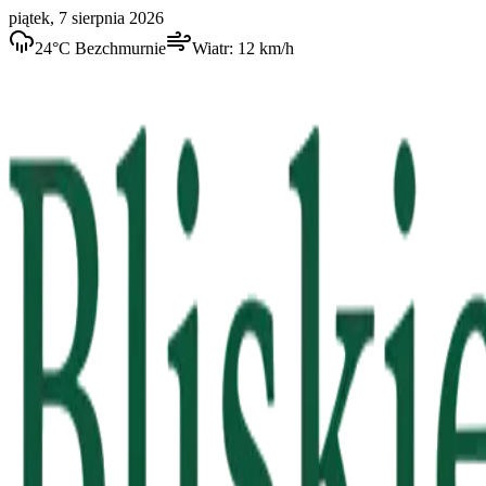
piątek, 7 sierpnia 2026
24
°C
Bezchmurnie
Wiatr:
12
km/h