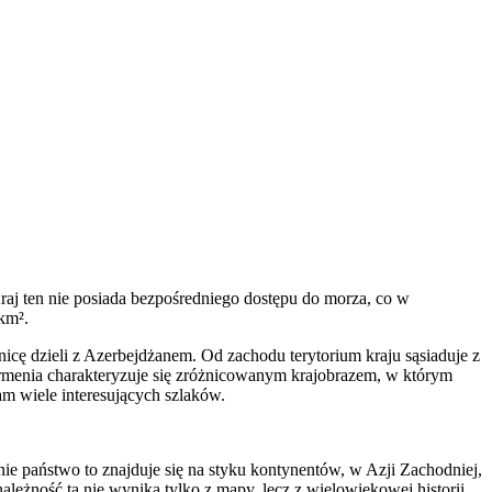
j ten nie posiada bezpośredniego dostępu do morza, co w
km².
icę dzieli z Azerbejdżanem. Od zachodu terytorium kraju sąsiaduje z
Armenia charakteryzuje się zróżnicowanym krajobrazem, w którym
tam wiele interesujących szlaków.
ie państwo to znajduje się na styku kontynentów, w Azji Zachodniej,
należność ta nie wynika tylko z mapy, lecz z wielowiekowej historii,