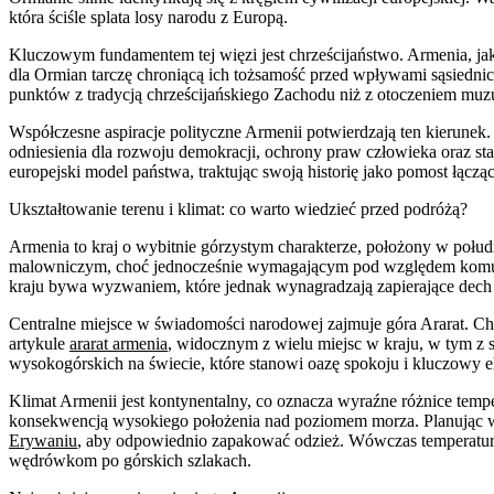
która ściśle splata losy narodu z Europą.
Kluczowym fundamentem tej więzi jest chrześcijaństwo. Armenia, jako 
dla Ormian tarczę chroniącą ich tożsamość przed wpływami sąsiednic
punktów z tradycją chrześcijańskiego Zachodu niż z otoczeniem mu
Współczesne aspiracje polityczne Armenii potwierdzają ten kierunek.
odniesienia dla rozwoju demokracji, ochrony praw człowieka oraz st
europejski model państwa, traktując swoją historię jako pomost łącz
Ukształtowanie terenu i klimat: co warto wiedzieć przed podróżą?
Armenia to kraj o wybitnie górzystym charakterze, położony w połu
malowniczym, choć jednocześnie wymagającym pod względem komunik
kraju bywa wyzwaniem, które jednak wynagradzają zapierające dech
Centralne miejsce w świadomości narodowej zajmuje góra Ararat. Choć
artykule
ararat armenia
, widocznym z wielu miejsc w kraju, w tym z 
wysokogórskich na świecie, które stanowi oazę spokoju i kluczowy e
Klimat Armenii jest kontynentalny, co oznacza wyraźne różnice temper
konsekwencją wysokiego położenia nad poziomem morza. Planując wy
Erywaniu
, aby odpowiednio zapakować odzież. Wówczas temperatury 
wędrówkom po górskich szlakach.