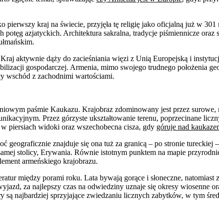
pierwszy kraj na świecie, przyjęła tę religię jako oficjalną już w 301 
h potęg azjatyckich. Architektura sakralna, tradycje piśmiennicze or
zułmańskim.
 Kraj aktywnie dąży do zacieśniania więzi z Unią Europejską i instytu
abilizacji gospodarczej. Armenia, mimo swojego trudnego położenia ge
ący wschód z zachodnimi wartościami.
dniowym paśmie Kaukazu. Krajobraz zdominowany jest przez surowe, ma
acyjnym. Przez górzyste ukształtowanie terenu, poprzecinane licz
 w piersiach widoki oraz wszechobecna cisza, gdy
góruje nad kaukaze
 geograficznie znajduje się ona tuż za granicą – po stronie tureckie
samej stolicy, Erywania. Równie istotnym punktem na mapie przyrodnicz
lement armeńskiego krajobrazu.
atur między porami roku. Lata bywają gorące i słoneczne, natomiast zi
jazd, za najlepszy czas na odwiedziny uznaje się okresy wiosenne o
są najbardziej sprzyjające zwiedzaniu licznych zabytków, w tym śre