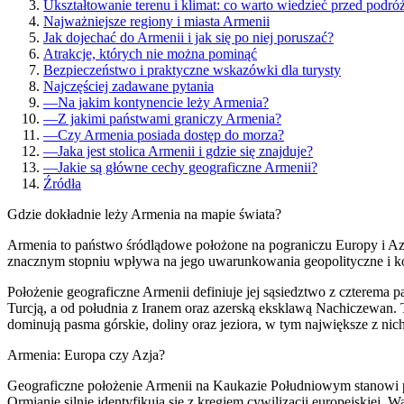
Ukształtowanie terenu i klimat: co warto wiedzieć przed podró
Najważniejsze regiony i miasta Armenii
Jak dojechać do Armenii i jak się po niej poruszać?
Atrakcje, których nie można pominąć
Bezpieczeństwo i praktyczne wskazówki dla turysty
Najczęściej zadawane pytania
—
Na jakim kontynencie leży Armenia?
—
Z jakimi państwami graniczy Armenia?
—
Czy Armenia posiada dostęp do morza?
—
Jaka jest stolica Armenii i gdzie się znajduje?
—
Jakie są główne cechy geograficzne Armenii?
Źródła
Gdzie dokładnie leży Armenia na mapie świata?
Armenia to państwo śródlądowe położone na pograniczu Europy i A
znacznym stopniu wpływa na jego uwarunkowania geopolityczne i k
Położenie geograficzne Armenii definiuje jej sąsiedztwo z czterema 
Turcją, a od południa z Iranem oraz azerską eksklawą Nachiczewan.
dominują pasma górskie, doliny oraz jeziora, w tym największe z nich 
Armenia: Europa czy Azja?
Geograficzne położenie Armenii na Kaukazie Południowym stanowi pun
Ormianie silnie identyfikują się z kręgiem cywilizacji europejskiej. 