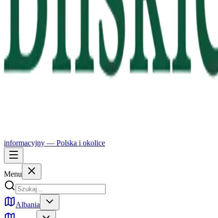
informacyjny —
Polska
i okolice
Menu
Albania