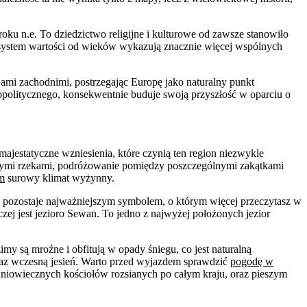
roku n.e. To dziedzictwo religijne i kulturowe od zawsze stanowiło
az system wartości od wieków wykazują znacznie więcej wspólnych
cjami zachodnimi, postrzegając Europę jako naturalny punkt
opolitycznego, konsekwentnie buduje swoją przyszłość w oparciu o
jestatyczne wzniesienia, które czynią ten region niezwykle
nymi rzekami, podróżowanie pomiędzy poszczególnymi zakątkami
m
surowy klimat wyżynny.
j – pozostaje najważniejszym symbolem, o którym więcej przeczytasz w
ej jest jezioro Sewan. To jedno z najwyżej położonych jezior
my są mroźne i obfitują w opady śniegu, co jest naturalną
raz wczesną jesień. Warto przed wyjazdem sprawdzić
pogodę w
dniowiecznych kościołów rozsianych po całym kraju, oraz pieszym