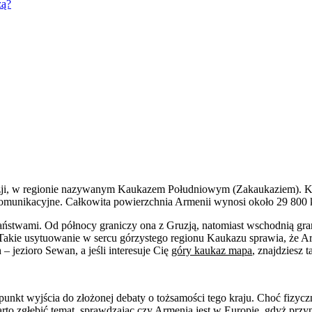
żą?
zji, w regionie nazywanym Kaukazem Południowym (Zakaukaziem). Kra
omunikacyjne. Całkowita powierzchnia Armenii wynosi około 29 800 
państwami. Od północy graniczy ona z Gruzją, natomiast wschodnią gran
 Takie usytuowanie w sercu górzystego regionu Kaukazu sprawia, że 
– jezioro Sewan, a jeśli interesuje Cię
góry kaukaz mapa
, znajdziesz 
kt wyjścia do złożonej debaty o tożsamości tego kraju. Choć fizyczn
Warto zgłębić temat, sprawdzając
czy Armenia jest w Europie
, gdyż przy