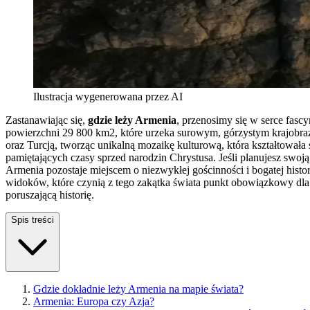
Ilustracja wygenerowana przez AI
Zastanawiając się,
gdzie leży Armenia
, przenosimy się w serce fasc
powierzchni 29 800 km2, które urzeka surowym, górzystym krajobraz
oraz Turcją, tworząc unikalną mozaikę kulturową, która kształtowała 
pamiętających czasy sprzed narodzin Chrystusa. Jeśli planujesz swoją
Armenia pozostaje miejscem o niezwykłej gościnności i bogatej histo
widoków, które czynią z tego zakątka świata punkt obowiązkowy dl
poruszającą historię.
Spis treści
Gdzie dokładnie leży Armenia na mapie świata?
Armenia: Europa czy Azja?