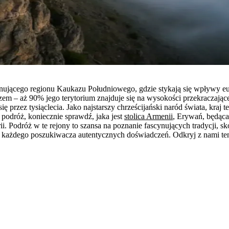
ynującego regionu Kaukazu Południowego, gdzie stykają się wpływy eur
em – aż 90% jego terytorium znajduje się na wysokości przekraczając
się przez tysiąclecia. Jako najstarszy chrześcijański naród świata, kra
 podróż, koniecznie sprawdź, jaka jest
stolica Armenii
, Erywań, będąca
rii. Podróż w te rejony to szansa na poznanie fascynujących tradycji, 
a każdego poszukiwacza autentycznych doświadczeń. Odkryj z nami t