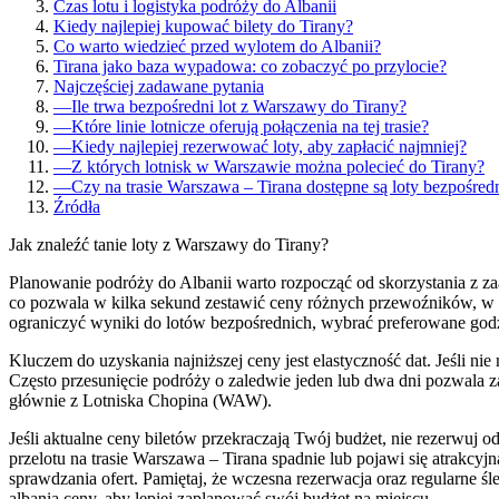
Czas lotu i logistyka podróży do Albanii
Kiedy najlepiej kupować bilety do Tirany?
Co warto wiedzieć przed wylotem do Albanii?
Tirana jako baza wypadowa: co zobaczyć po przylocie?
Najczęściej zadawane pytania
—
Ile trwa bezpośredni lot z Warszawy do Tirany?
—
Które linie lotnicze oferują połączenia na tej trasie?
—
Kiedy najlepiej rezerwować loty, aby zapłacić najmniej?
—
Z których lotnisk w Warszawie można polecieć do Tirany?
—
Czy na trasie Warszawa – Tirana dostępne są loty bezpośred
Źródła
Jak znaleźć tanie loty z Warszawy do Tirany?
Planowanie podróży do Albanii warto rozpocząć od skorzystania z 
co pozwala w kilka sekund zestawić ceny różnych przewoźników, w ty
ograniczyć wyniki do lotów bezpośrednich, wybrać preferowane godz
Kluczem do uzyskania najniższej ceny jest elastyczność dat. Jeśli n
Często przesunięcie podróży o zaledwie jeden lub dwa dni pozwala
głównie z Lotniska Chopina (WAW).
Jeśli aktualne ceny biletów przekraczają Twój budżet, nie rezerwuj o
przelotu na trasie Warszawa – Tirana spadnie lub pojawi się atrakcy
sprawdzania ofert. Pamiętaj, że wczesna rezerwacja oraz regularne śl
albania ceny
, aby lepiej zaplanować swój budżet na miejscu.