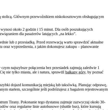
bańską stolicą. Głównym przewoźnikiem niskokosztowym obsługującym
sie wynosi około 2 godzin i 15 minut. Dla osób poszukujących
związaniem dla pasażerów latających „na lekko”.
ednie lub z przesiadką. Przed rezerwacją warto sprawdzić aktualne
otu oraz wyprzedzenia, z jakim dokonujesz zakupu – planowanie
y czym najszybsze połączenia bez przesiadek zajmują zaledwie 1
ę nie tylko miasta, ale i natura, sprawdź
bałkany góry
, by poznać
ybki dojazd komunikacją miejską lub taksówką. Planując odprawę,
nym startem, szczególnie jeśli podróżujesz z bagażem rejestrowanym
trum Tirany. Pokonanie tego dystansu zajmuje zazwyczaj około 30-
ów oraz regularne linie autobusowe (shuttle bus), które kursują