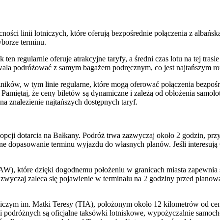
ecności linii lotniczych, które oferują bezpośrednie połączenia z al
yborze terminu.
en regularnie oferuje atrakcyjne taryfy, a średni czas lotu na tej tra
ozwala podróżować z samym bagażem podręcznym, co jest najtańszym ro
ników, w tym linie regularne, które mogą oferować połączenia bezpośr
Pamiętaj, że ceny biletów są dynamiczne i zależą od obłożenia samol
 znalezienie najtańszych dostępnych taryf.
opcji dotarcia na Bałkany. Podróż trwa zazwyczaj około 2 godzin, prz
e dopasowanie terminu wyjazdu do własnych planów. Jeśli interesują Ci
, które dzięki dogodnemu położeniu w granicach miasta zapewnia sz
zwyczaj zaleca się pojawienie w terminalu na 2 godziny przed planowa
iczym im. Matki Teresy (TIA), położonym około 12 kilometrów od cen
 podróżnych są oficjalne taksówki lotniskowe, wypożyczalnie samochod