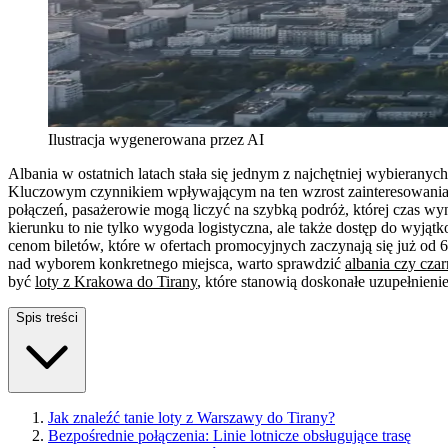
Ilustracja wygenerowana przez AI
Albania w ostatnich latach stała się jednym z najchętniej wybieran
Kluczowym czynnikiem wpływającym na ten wzrost zainteresowania
połączeń, pasażerowie mogą liczyć na szybką podróż, której czas wy
kierunku to nie tylko wygoda logistyczna, ale także dostęp do wyjąt
cenom biletów, które w ofertach promocyjnych zaczynają się już od 69
nad wyborem konkretnego miejsca, warto sprawdzić
albania czy cza
być
loty z Krakowa do Tirany
, które stanowią doskonałe uzupełnienie
Spis treści
Jak znaleźć tanie loty z Warszawy do Tirany?
Bezpośrednie połączenia: Linie lotnicze obsługujące trasę