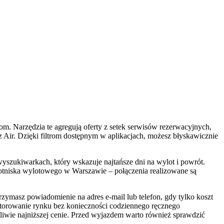
. Narzędzia te agregują oferty z setek serwisów rezerwacyjnych,
z Air. Dzięki filtrom dostępnym w aplikacjach, możesz błyskawicznie
wyszukiwarkach, który wskazuje najtańsze dni na wylot i powrót.
otniska wylotowego w Warszawie – połączenia realizowane są
trzymasz powiadomienie na adres e-mail lub telefon, gdy tylko koszt
onitorowanie rynku bez konieczności codziennego ręcznego
ożliwie najniższej cenie. Przed wyjazdem warto również sprawdzić