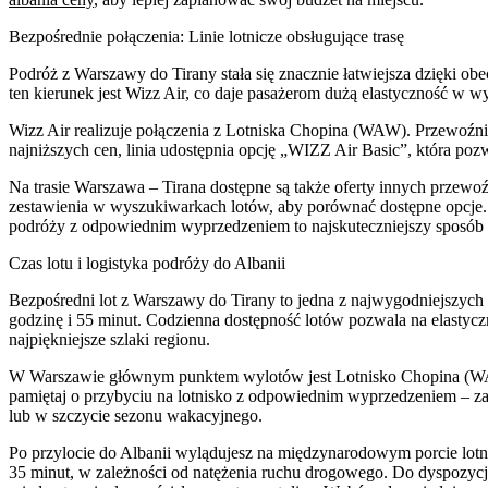
Bezpośrednie połączenia: Linie lotnicze obsługujące trasę
Podróż z Warszawy do Tirany stała się znacznie łatwiejsza dzięki ob
ten kierunek jest Wizz Air, co daje pasażerom dużą elastyczność w w
Wizz Air realizuje połączenia z Lotniska Chopina (WAW). Przewoźnik t
najniższych cen, linia udostępnia opcję „WIZZ Air Basic”, która p
Na trasie Warszawa – Tirana dostępne są także oferty innych przewoź
zestawienia w wyszukiwarkach lotów, aby porównać dostępne opcje. 
podróży z odpowiednim wyprzedzeniem to najskuteczniejszy sposób na
Czas lotu i logistyka podróży do Albanii
Bezpośredni lot z Warszawy do Tirany to jedna z najwygodniejszych 
godzinę i 55 minut. Codzienna dostępność lotów pozwala na elastyczn
najpiękniejsze szlaki regionu.
W Warszawie głównym punktem wylotów jest Lotnisko Chopina (WAW)
pamiętaj o przybyciu na lotnisko z odpowiednim wyprzedzeniem – za
lub w szczycie sezonu wakacyjnego.
Po przylocie do Albanii wylądujesz na międzynarodowym porcie lotn
35 minut, w zależności od natężenia ruchu drogowego. Do dyspozycji