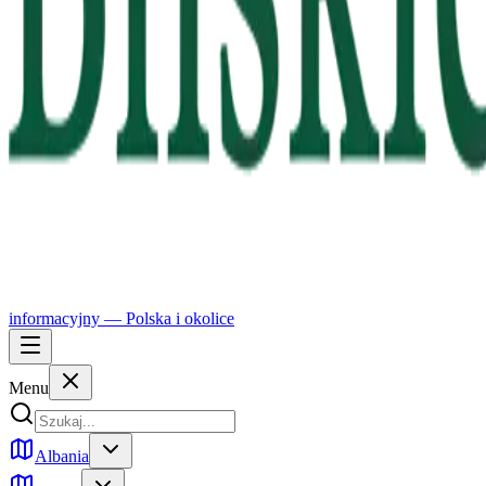
informacyjny —
Polska
i okolice
Menu
Albania