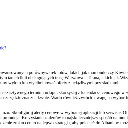
nie?
zaawansowanych porównywarek lotów, takich jak momondo czy Kiwi.com
m tanich linii obsługujących trasę Warszawa – Tirana, takich jak Wiz
iny wylotu lub wyeliminować oferty z uciążliwymi przesiadkami.
ie masz sztywnego terminu urlopu, skorzystaj z kalendarza cenowego w 
 zaoszczędzić znaczną kwotę. Warto również zwrócić uwagę na wybór l
d razu. Skonfiguruj alerty cenowe w wybranej aplikacji lub serwisie. O
jna promocja. Korzystanie z alertów to najskuteczniejszy sposób na m
edzenie zmian cen to najlepsza strategia, aby polecieć do Albanii w m