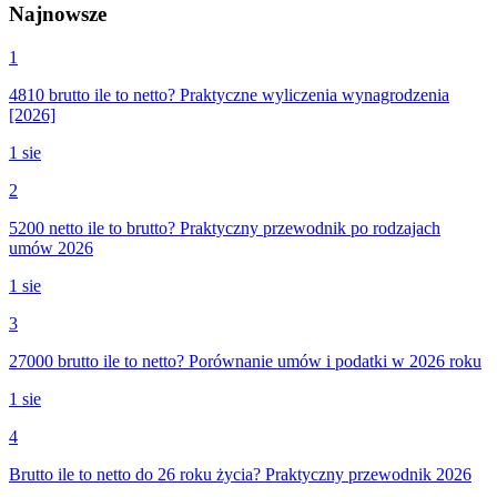
Najnowsze
1
4810 brutto ile to netto? Praktyczne wyliczenia wynagrodzenia
[2026]
1 sie
2
5200 netto ile to brutto? Praktyczny przewodnik po rodzajach
umów 2026
1 sie
3
27000 brutto ile to netto? Porównanie umów i podatki w 2026 roku
1 sie
4
Brutto ile to netto do 26 roku życia? Praktyczny przewodnik 2026