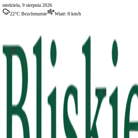
niedziela, 9 sierpnia 2026
22
°C
Bezchmurnie
Wiatr:
8
km/h