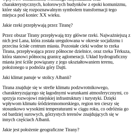
charakterystycznych, kolorowych budynków z epoki komunizmu,
które stały się rozpoznawalnym symbolem transformacji tego
miejsca pod koniec XX wieku.
Jakie rzeki przepływają przez Tiranę?
Przez obszar Tirany przepływają trzy główne rzeki. Najważniejszą z
nich jest Lana, która została uregulowana w okresie socjalizmu i
przecina ścisłe centrum miasta. Pozostałe cieki wodne to rzeka
Tirana, przepływająca przez północne dzielnice, oraz rzeka Tërkuza,
która stanowi północną granicę aglomeracji. Układ hydrograficzny
miasta jest ściśle powiązany z jego ukształtowaniem terenu,
położonego u podnóża góry Dajti.
Jaki klimat panuje w stolicy Albanii?
Tirana znajduje się w strefie klimatu podzwrotnikowego,
charakteryzującego się łagodnymi warunkami atmosferycznymi, co
sprzyja rozwojowi miejskiej infrastruktury i turystyki. Dzięki
wpływom klimatu śródziemnomorskiego, region ten cieszy się
stosunkowo wysokimi temperaturami w ciągu roku, co odróżnia go
od bardziej surowych, górzystych terenów znajdujących się w
innych częściach Albanii.
Jakie jest położenie geograficzne Tirany?