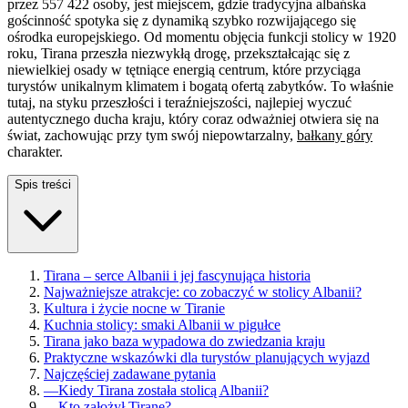
przez 557 422 osoby, jest miejscem, gdzie tradycyjna albańska
gościnność spotyka się z dynamiką szybko rozwijającego się
ośrodka europejskiego. Od momentu objęcia funkcji stolicy w 1920
roku, Tirana przeszła niezwykłą drogę, przekształcając się z
niewielkiej osady w tętniące energią centrum, które przyciąga
turystów unikalnym klimatem i bogatą ofertą zabytków. To właśnie
tutaj, na styku przeszłości i teraźniejszości, najlepiej wyczuć
autentycznego ducha kraju, który coraz odważniej otwiera się na
świat, zachowując przy tym swój niepowtarzalny,
bałkany góry
charakter.
Spis treści
Tirana – serce Albanii i jej fascynująca historia
Najważniejsze atrakcje: co zobaczyć w stolicy Albanii?
Kultura i życie nocne w Tiranie
Kuchnia stolicy: smaki Albanii w pigułce
Tirana jako baza wypadowa do zwiedzania kraju
Praktyczne wskazówki dla turystów planujących wyjazd
Najczęściej zadawane pytania
—
Kiedy Tirana została stolicą Albanii?
—
Kto założył Tiranę?