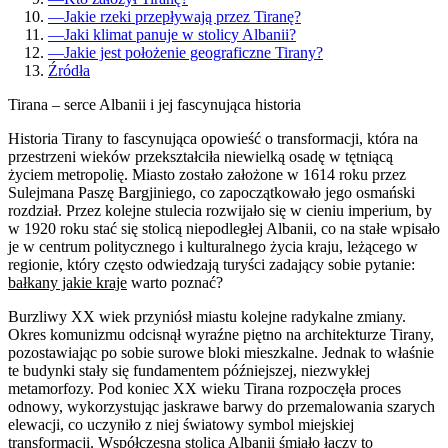
—
Jakie rzeki przepływają przez Tiranę?
—
Jaki klimat panuje w stolicy Albanii?
—
Jakie jest położenie geograficzne Tirany?
Źródła
Tirana – serce Albanii i jej fascynująca historia
Historia Tirany to fascynująca opowieść o transformacji, która na
przestrzeni wieków przekształciła niewielką osadę w tętniącą
życiem metropolię. Miasto zostało założone w 1614 roku przez
Sulejmana Paszę Bargjiniego, co zapoczątkowało jego osmański
rozdział. Przez kolejne stulecia rozwijało się w cieniu imperium, by
w 1920 roku stać się stolicą niepodległej Albanii, co na stałe wpisało
je w centrum politycznego i kulturalnego życia kraju, leżącego w
regionie, który często odwiedzają turyści zadający sobie pytanie:
bałkany jakie kraje
warto poznać?
Burzliwy XX wiek przyniósł miastu kolejne radykalne zmiany.
Okres komunizmu odcisnął wyraźne piętno na architekturze Tirany,
pozostawiając po sobie surowe bloki mieszkalne. Jednak to właśnie
te budynki stały się fundamentem późniejszej, niezwykłej
metamorfozy. Pod koniec XX wieku Tirana rozpoczęła proces
odnowy, wykorzystując jaskrawe barwy do przemalowania szarych
elewacji, co uczyniło z niej światowy symbol miejskiej
transformacji. Współczesna stolica Albanii śmiało łączy to