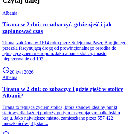
Czytaj dalej
Albania
Tirana w 2 dni: co zobaczyć, gdzie zjeść i jak
zaplanować czas
Tirana, założona w 1614 roku przez Sulejmana Paszę Bargjiniego,
przeszła fascynującą drogę od prowincjonalnego ośrodka do
tętniącej życiem metropolii. Jako albania stolica, miasto
nieprzerwanie od 192...
20 kwi 2026
Albania
Tirana w 2 dni: co zobaczyć i gdzie zjeść w stolicy
Albanii?
Tirana to tętniąca życiem stolica, która stanowi idealny punkt
startowy dla każdej podróży po tym fascynującym bałkańskim
kraju. Jako największe miasto, zamieszkane przez 557 422
mieszkańców [3], stan...