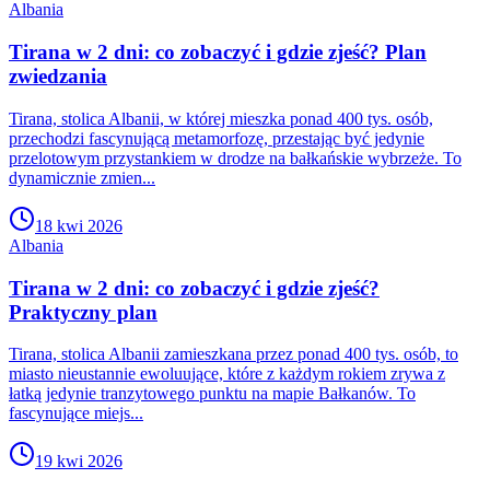
Albania
Tirana w 2 dni: co zobaczyć i gdzie zjeść? Plan
zwiedzania
Tirana, stolica Albanii, w której mieszka ponad 400 tys. osób,
przechodzi fascynującą metamorfozę, przestając być jedynie
przelotowym przystankiem w drodze na bałkańskie wybrzeże. To
dynamicznie zmien...
18 kwi 2026
Albania
Tirana w 2 dni: co zobaczyć i gdzie zjeść?
Praktyczny plan
Tirana, stolica Albanii zamieszkana przez ponad 400 tys. osób, to
miasto nieustannie ewoluujące, które z każdym rokiem zrywa z
łatką jedynie tranzytowego punktu na mapie Bałkanów. To
fascynujące miejs...
19 kwi 2026