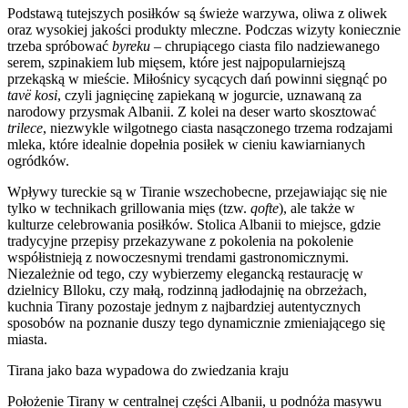
Podstawą tutejszych posiłków są świeże warzywa, oliwa z oliwek
oraz wysokiej jakości produkty mleczne. Podczas wizyty koniecznie
trzeba spróbować
byreku
– chrupiącego ciasta filo nadziewanego
serem, szpinakiem lub mięsem, które jest najpopularniejszą
przekąską w mieście. Miłośnicy sycących dań powinni sięgnąć po
tavë kosi
, czyli jagnięcinę zapiekaną w jogurcie, uznawaną za
narodowy przysmak Albanii. Z kolei na deser warto skosztować
trilece
, niezwykle wilgotnego ciasta nasączonego trzema rodzajami
mleka, które idealnie dopełnia posiłek w cieniu kawiarnianych
ogródków.
Wpływy tureckie są w Tiranie wszechobecne, przejawiając się nie
tylko w technikach grillowania mięs (tzw.
qofte
), ale także w
kulturze celebrowania posiłków. Stolica Albanii to miejsce, gdzie
tradycyjne przepisy przekazywane z pokolenia na pokolenie
współistnieją z nowoczesnymi trendami gastronomicznymi.
Niezależnie od tego, czy wybierzemy elegancką restaurację w
dzielnicy Blloku, czy małą, rodzinną jadłodajnię na obrzeżach,
kuchnia Tirany pozostaje jednym z najbardziej autentycznych
sposobów na poznanie duszy tego dynamicznie zmieniającego się
miasta.
Tirana jako baza wypadowa do zwiedzania kraju
Położenie Tirany w centralnej części Albanii, u podnóża masywu