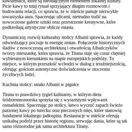
kawiarniach, które są nieodłącznym elementem lokalnej kultury.
Picie kawy to tutaj rytuał sprzyjający długim rozmowom i
budowaniu relacji, co sprawia, że w mieście panuje niezwykle
towarzyska aura. Spacerując ulicami, nietrudno trafić na
nowoczesne galerie sztuki oraz przestrzenie kreatywne, które
podkreślają artystyczne oblicze miasta.
Dynamiczny rozwój kulturalny stolicy Albanii sprawia, że każdy
odwiedzający poczuje tu energię zmian. Połączenie historycznych
śladów z nowoczesną architekturą i otwartością Albańczyków
tworzy mieszankę, która sprawia, że Tirana staje się coraz chętniej
wybieranym kierunkiem na mapie europejskich podróży. To
miejsce, w którym przeszłość wchodzi w dialog z teraźniejszością,
oferując gościom autentyczne doświadczenia w otoczeniu
życzliwych ludzi.
Kuchnia stolicy: smaki Albanii w pigułce
Tirana to prawdziwy tygiel kulinarny, w którym dieta
śródziemnomorska spotyka się z wyrazistymi wpływami
osmańskimi. Spacerując po stolicy, łatwo wyczuć zapach świeżo
parzonej kawy po turecku oraz pieczonych mięs, które stanowią
fundament lokalnego jadłospisu. Restauracje w mieście oferują
unikalną podróż przez historię regionu, serwując dania, które są tak
samo różnorodne jak sama architektura Tirany.