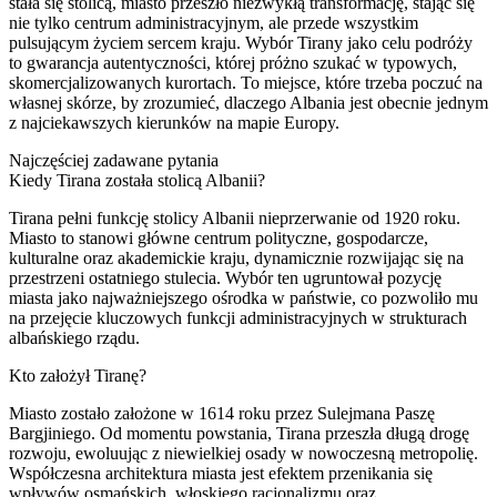
stała się stolicą, miasto przeszło niezwykłą transformację, stając się
nie tylko centrum administracyjnym, ale przede wszystkim
pulsującym życiem sercem kraju. Wybór Tirany jako celu podróży
to gwarancja autentyczności, której próżno szukać w typowych,
skomercjalizowanych kurortach. To miejsce, które trzeba poczuć na
własnej skórze, by zrozumieć, dlaczego Albania jest obecnie jednym
z najciekawszych kierunków na mapie Europy.
Najczęściej zadawane pytania
Kiedy Tirana została stolicą Albanii?
Tirana pełni funkcję stolicy Albanii nieprzerwanie od 1920 roku.
Miasto to stanowi główne centrum polityczne, gospodarcze,
kulturalne oraz akademickie kraju, dynamicznie rozwijając się na
przestrzeni ostatniego stulecia. Wybór ten ugruntował pozycję
miasta jako najważniejszego ośrodka w państwie, co pozwoliło mu
na przejęcie kluczowych funkcji administracyjnych w strukturach
albańskiego rządu.
Kto założył Tiranę?
Miasto zostało założone w 1614 roku przez Sulejmana Paszę
Bargjiniego. Od momentu powstania, Tirana przeszła długą drogę
rozwoju, ewoluując z niewielkiej osady w nowoczesną metropolię.
Współczesna architektura miasta jest efektem przenikania się
wpływów osmańskich, włoskiego racjonalizmu oraz