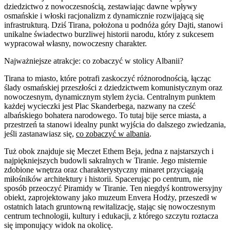
dziedzictwo z nowoczesnością, zestawiając dawne wpływy
osmańskie i włoski racjonalizm z dynamicznie rozwijającą się
infrastrukturą. Dziś Tirana, położona u podnóża góry Dajti, stanowi
unikalne świadectwo burzliwej historii narodu, który z sukcesem
wypracował własny, nowoczesny charakter.
Najważniejsze atrakcje: co zobaczyć w stolicy Albanii?
Tirana to miasto, które potrafi zaskoczyć różnorodnością, łącząc
ślady osmańskiej przeszłości z dziedzictwem komunistycznym oraz
nowoczesnym, dynamicznym stylem życia. Centralnym punktem
każdej wycieczki jest Plac Skanderbega, nazwany na cześć
albańskiego bohatera narodowego. To tutaj bije serce miasta, a
przestrzeń ta stanowi idealny punkt wyjścia do dalszego zwiedzania,
jeśli zastanawiasz się,
co zobaczyć w albania
.
Tuż obok znajduje się Meczet Ethem Beja, jedna z najstarszych i
najpiękniejszych budowli sakralnych w Tiranie. Jego misternie
zdobione wnętrza oraz charakterystyczny minaret przyciągają
miłośników architektury i historii. Spacerując po centrum, nie
sposób przeoczyć Piramidy w Tiranie. Ten niegdyś kontrowersyjny
obiekt, zaprojektowany jako muzeum Envera Hodży, przeszedł w
ostatnich latach gruntowną rewitalizację, stając się nowoczesnym
centrum technologii, kultury i edukacji, z którego szczytu roztacza
się imponujący widok na okolicę.