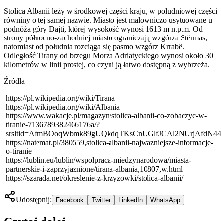
Stolica Albanii leży w środkowej części kraju, w południowej części
równiny o tej samej nazwie. Miasto jest malowniczo usytuowane u
podnóża góry Dajti, której wysokość wynosi 1613 m n.p.m. Od
strony północno-zachodniej miasto ograniczają wzgórza Stërmas,
natomiast od południa rozciąga się pasmo wzgórz Krrabë.
Odległość Tirany od brzegu Morza Adriatyckiego wynosi około 30
kilometrów w linii prostej, co czyni ją łatwo dostępną z wybrzeża.
Źródła
https://pl.wikipedia.org/wiki/Tirana
https://pl.wikipedia.org/wiki/Albania
https://www.wakacje.pl/magazyn/stolica-albanii-co-zobaczyc-w-
tiranie-7136789382466176a/?
srsltid=AfmBOoqWbmk89gUQkdqTKsCnUGlfJCAl2NUrjAfdN44
https://natemat.pl/380559,stolica-albanii-najwazniejsze-informacje-
o-tiranie
https://lublin.eu/lublin/wspolpraca-miedzynarodowa/miasta-
partnerskie-i-zaprzyjaznione/tirana-albania,10807,w.html
https://szarada.net/okreslenie-z-krzyzowki/stolica-albanii/
Udostępnij:
Facebook
Twitter
LinkedIn
WhatsApp