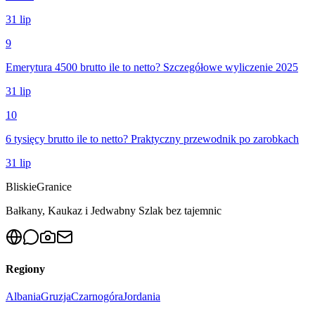
31 lip
9
Emerytura 4500 brutto ile to netto? Szczegółowe wyliczenie 2025
31 lip
10
6 tysięcy brutto ile to netto? Praktyczny przewodnik po zarobkach
31 lip
Bliskie
Granice
Bałkany, Kaukaz i Jedwabny Szlak bez tajemnic
Regiony
Albania
Gruzja
Czarnogóra
Jordania