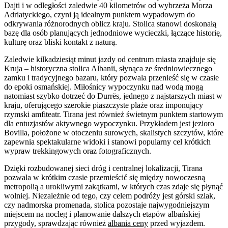
Dajti i w odległości zaledwie 40 kilometrów od wybrzeża Morza
Adriatyckiego, czyni ją idealnym punktem wypadowym do
odkrywania różnorodnych oblicz kraju. Stolica stanowi doskonałą
bazę dla osób planujących jednodniowe wycieczki, łączące historię,
kulturę oraz bliski kontakt z naturą.
Zaledwie kilkadziesiąt minut jazdy od centrum miasta znajduje się
Kruja – historyczna stolica Albanii, słynąca ze średniowiecznego
zamku i tradycyjnego bazaru, który pozwala przenieść się w czasie
do epoki osmańskiej. Miłośnicy wypoczynku nad wodą mogą
natomiast szybko dotrzeć do Durrës, jednego z najstarszych miast w
kraju, oferującego szerokie piaszczyste plaże oraz imponujący
rzymski amfiteatr. Tirana jest również świetnym punktem startowym
dla entuzjastów aktywnego wypoczynku. Przykładem jest jezioro
Bovilla, położone w otoczeniu surowych, skalistych szczytów, które
zapewnia spektakularne widoki i stanowi popularny cel krótkich
wypraw trekkingowych oraz fotograficznych.
Dzięki rozbudowanej sieci dróg i centralnej lokalizacji, Tirana
pozwala w krótkim czasie przemieścić się między nowoczesną
metropolią a urokliwymi zakątkami, w których czas zdaje się płynąć
wolniej. Niezależnie od tego, czy celem podróży jest górski szlak,
czy nadmorska promenada, stolica pozostaje najwygodniejszym
miejscem na nocleg i planowanie dalszych etapów albańskiej
przygody, sprawdzając również
albania ceny
przed wyjazdem.