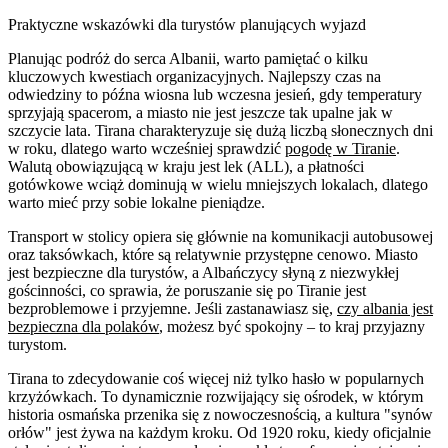
Praktyczne wskazówki dla turystów planujących wyjazd
Planując podróż do serca Albanii, warto pamiętać o kilku
kluczowych kwestiach organizacyjnych. Najlepszy czas na
odwiedziny to późna wiosna lub wczesna jesień, gdy temperatury
sprzyjają spacerom, a miasto nie jest jeszcze tak upalne jak w
szczycie lata. Tirana charakteryzuje się dużą liczbą słonecznych dni
w roku, dlatego warto wcześniej sprawdzić
pogodę w Tiranie
.
Walutą obowiązującą w kraju jest lek (ALL), a płatności
gotówkowe wciąż dominują w wielu mniejszych lokalach, dlatego
warto mieć przy sobie lokalne pieniądze.
Transport w stolicy opiera się głównie na komunikacji autobusowej
oraz taksówkach, które są relatywnie przystępne cenowo. Miasto
jest bezpieczne dla turystów, a Albańczycy słyną z niezwykłej
gościnności, co sprawia, że poruszanie się po Tiranie jest
bezproblemowe i przyjemne. Jeśli zastanawiasz się,
czy albania jest
bezpieczna dla polaków
, możesz być spokojny – to kraj przyjazny
turystom.
Tirana to zdecydowanie coś więcej niż tylko hasło w popularnych
krzyżówkach. To dynamicznie rozwijający się ośrodek, w którym
historia osmańska przenika się z nowoczesnością, a kultura "synów
orłów" jest żywa na każdym kroku. Od 1920 roku, kiedy oficjalnie