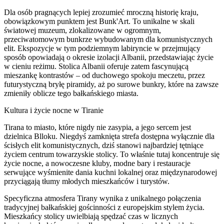
Dla osób pragnących lepiej zrozumieć mroczną historię kraju,
obowiązkowym punktem jest Bunk'Art. To unikalne w skali
światowej muzeum, zlokalizowane w ogromnym,
przeciwatomowym bunkrze wybudowanym dla komunistycznych
elit. Ekspozycje w tym podziemnym labiryncie w przejmujący
sposób opowiadają o okresie izolacji Albanii, przedstawiając życie
w cieniu reżimu. Stolica Albanii oferuje zatem fascynującą
mieszankę kontrastów – od duchowego spokoju meczetu, przez
futurystyczną bryłę piramidy, aż po surowe bunkry, które na zawsze
zmieniły oblicze tego bałkańskiego miasta.
Kultura i życie nocne w Tiranie
Tirana to miasto, które nigdy nie zasypia, a jego sercem jest
dzielnica Blloku. Niegdyś zamknięta strefa dostępna wyłącznie dla
ścisłych elit komunistycznych, dziś stanowi najbardziej tętniące
życiem centrum towarzyskie stolicy. To właśnie tutaj koncentruje się
życie nocne, a nowoczesne kluby, modne bary i restauracje
serwujące wyśmienite dania kuchni lokalnej oraz międzynarodowej
przyciągają tłumy młodych mieszkańców i turystów.
Specyficzna atmosfera Tirany wynika z unikalnego połączenia
tradycyjnej bałkańskiej gościnności z europejskim stylem życia.
Mieszkańcy stolicy uwielbiają spędzać czas w licznych