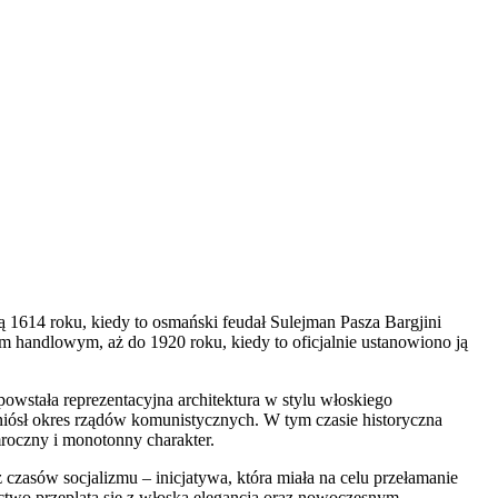
ają 1614 roku, kiedy to osmański feudał Sulejman Pasza Bargjini
iem handlowym, aż do 1920 roku, kiedy to oficjalnie ustanowiono ją
wstała reprezentacyjna architektura w stylu włoskiego
niósł okres rządów komunistycznych. W tym czasie historyczna
mroczny i monotonny charakter.
czasów socjalizmu – inicjatywa, która miała na celu przełamanie
ictwo przeplata się z włoską elegancją oraz nowoczesnym,