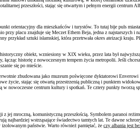
alitarnej przeszłości, stając się otwartym i pełnym energii centrum Alb
nkt orientacyjny dla mieszkańców i turystów. To tutaj bije puls miasta
 przy placu znajduje się Meczet Ethem Beja, jedna z najstarszych i na
y przykład sztuki islamskiej, która przetrwała okres ateizacji kraju. 
historyczny obiekt, wzniesiony w XIX wieku, przez lata był najwyższ
wy, łącząc historię z nowoczesnym tempem życia metropolii. Jeśli chces
uszanie się po mieście.
 Pierwotnie zbudowana jako muzeum poświęcone dyktatorowi Enverowi H
owe życie, stając się otwartą przestrzenią publiczną i punktem widokow
ca ją w nowoczesne centrum kultury i spotkań. Te cztery punkty tworzą s
i z jej mroczną, komunistyczną przeszłością. Symbolem paranoi reżim
rują najbardziej wstrząsające świadectwo tamtych lat. Te dawne schro
 w izolowanym państwie. Warto również pamiętać, że
czy albania jest b