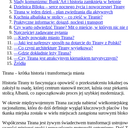
Ślady komunizmu: Bunk’Art i historia zamknięta w betonie
Dzielnica Blloku – serce nocnego życia i nowoczesnej Tirany
Tirana w jeden dzień – plan zwiedzania dla aktywnych
Kuchnia albańska w stolicy – co zjeść w Tiranie?
Praktyczne informacje: dojazd, noclegi i transport
Czy warto odwiedzić Tiranę? Mit o mieście, w którym nic nie 
Najczęściej zadawane pytania
—
Kiedy powstało miasto Tirana?
—
Jaki jest najlepszy sposób na dotarcie do Tirany z Polski?
—
Co czyni architekturę Tirany wyjątkową?
—
Gdzie dokładnie leży Tirana?
—
Czy Tirana jest atrakcyjnym kierunkiem turystycznym?
Źródła
Tirana – krótka historia i transformacja miasta
Historia Tirany to fascynująca opowieść o przekształceniu lokalnej os
założył tu osadę, której centrum stanowił meczet, łaźnia oraz piekar
stolicą Albanii, co zapoczątkowało proces jej szybkiej modernizacji.
W okresie międzywojennym Tirana zaczęła nabierać wielkomiejskiego
racjonalizmu, która do dziś definiuje wygląd kluczowych placów i b
tkanka miejska została w wielu miejscach zastąpiona surowymi bloko
Współczesna Tirana jest żywym świadectwem transformacji ustrojowej
szarości minionej epoki i przywrócenie metropolii optymizmu. Dziś 