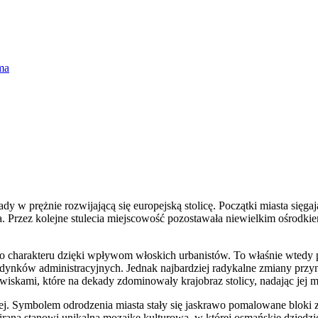
ma
ady w prężnie rozwijającą się europejską stolicę. Początki miasta sięg
nia. Przez kolejne stulecia miejscowość pozostawała niewielkim ośrodk
 charakteru dzięki wpływom włoskich urbanistów. To właśnie wtedy po
udynków administracyjnych. Jednak najbardziej radykalne zmiany przy
wiskami, które na dekady zdominowały krajobraz stolicy, nadając jej 
. Symbolem odrodzenia miasta stały się jaskrawo pomalowane bloki z 
Tirana stanowi unikalną mozaikę kulturową, w której osmańskie dziedz