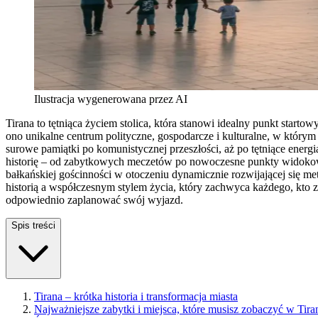
Ilustracja wygenerowana przez AI
Tirana to tętniąca życiem stolica, która stanowi idealny punkt star
ono unikalne centrum polityczne, gospodarcze i kulturalne, w którym 
surowe pamiątki po komunistycznej przeszłości, aż po tętniące energią
historię – od zabytkowych meczetów po nowoczesne punkty widokowe,
bałkańskiej gościnności w otoczeniu dynamicznie rozwijającej się metr
historią a współczesnym stylem życia, który zachwyca każdego, kto zde
odpowiednio zaplanować swój wyjazd.
Spis treści
Tirana – krótka historia i transformacja miasta
Najważniejsze zabytki i miejsca, które musisz zobaczyć w Tira