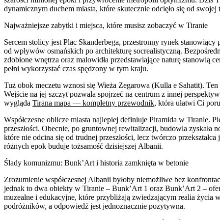
dynamicznym duchem miasta, które skutecznie odcięło się od swojej tot
Najważniejsze zabytki i miejsca, które musisz zobaczyć w Tiranie
Sercem stolicy jest Plac Skanderbega, przestronny rynek stanowiący pu
od wpływów osmańskich po architekturę socrealistyczną. Bezpośrednio
zdobione wnętrza oraz malowidła przedstawiające naturę stanowią cenn
pełni wykorzystać czas spędzony w tym kraju.
Tuż obok meczetu wznosi się Wieża Zegarowa (Kulla e Sahatit). Ten 
Wejście na jej szczyt pozwala spojrzeć na centrum z innej perspekty
wygląda
Tirana mapa — kompletny przewodnik
, która ułatwi Ci por
Współczesne oblicze miasta najlepiej definiuje Piramida w Tiranie.
przeszłości. Obecnie, po gruntownej rewitalizacji, budowla zyskała n
które nie odcina się od trudnej przeszłości, lecz twórczo przekształ
różnych epok buduje tożsamość dzisiejszej Albanii.
Ślady komunizmu: Bunk’Art i historia zamknięta w betonie
Zrozumienie współczesnej Albanii byłoby niemożliwe bez konfrontacj
jednak to dwa obiekty w Tiranie – Bunk’Art 1 oraz Bunk’Art 2 – ofe
muzealne i edukacyjne, które przybliżają zwiedzającym realia życia
podróżników, a odpowiedź jest jednoznacznie pozytywna.