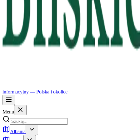
informacyjny —
Polska
i okolice
Menu
Albania