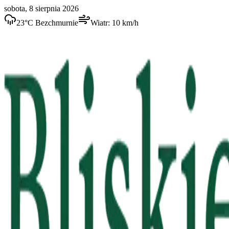
sobota, 8 sierpnia 2026
23
°C
Bezchmurnie
Wiatr:
10
km/h