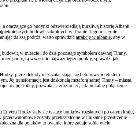
anii.
, a otaczające go budynki odzwierciedlają burzliwą historię Albanii –
jpiękniejszych budowli sakralnych w Tiranie. Jego misternie
Planując dalszą podróż, warto sprawdzić
atrakcje w albanie
, aby w
ą budowlą w mieście i do dziś pozostaje symbolem dawnej Tirany.
z mieć pod ręką wszystkie najważniejsze punkty, sprawdź, jak
odży, przez dekady niszczała, stając się betonowym reliktem
ym. Jej transformacja jest doskonałą metaforą samej Tirany – miasta,
pójną mapę stolicy, pozwalając zrozumieć, jak unikalne połączenie
u Envera Hodży stały się tysiące bunkrów rozsianych po całym kraju,
ny przeciwatomowe zostały przekształcone w unikalne przestrzenie
ezpieczna dla polaków
to pytanie, które zadaje sobie wielu