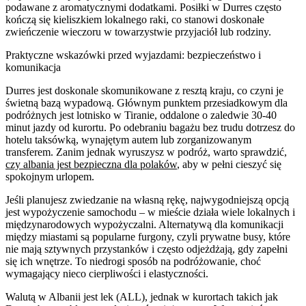
podawane z aromatycznymi dodatkami. Posiłki w Durres często
kończą się kieliszkiem lokalnego raki, co stanowi doskonałe
zwieńczenie wieczoru w towarzystwie przyjaciół lub rodziny.
Praktyczne wskazówki przed wyjazdami: bezpieczeństwo i
komunikacja
Durres jest doskonale skomunikowane z resztą kraju, co czyni je
świetną bazą wypadową. Głównym punktem przesiadkowym dla
podróżnych jest lotnisko w Tiranie, oddalone o zaledwie 30-40
minut jazdy od kurortu. Po odebraniu bagażu bez trudu dotrzesz do
hotelu taksówką, wynajętym autem lub zorganizowanym
transferem. Zanim jednak wyruszysz w podróż, warto sprawdzić,
czy albania jest bezpieczna dla polaków
, aby w pełni cieszyć się
spokojnym urlopem.
Jeśli planujesz zwiedzanie na własną rękę, najwygodniejszą opcją
jest wypożyczenie samochodu – w mieście działa wiele lokalnych i
międzynarodowych wypożyczalni. Alternatywą dla komunikacji
między miastami są popularne furgony, czyli prywatne busy, które
nie mają sztywnych przystanków i często odjeżdżają, gdy zapełni
się ich wnętrze. To niedrogi sposób na podróżowanie, choć
wymagający nieco cierpliwości i elastyczności.
Walutą w Albanii jest lek (ALL), jednak w kurortach takich jak