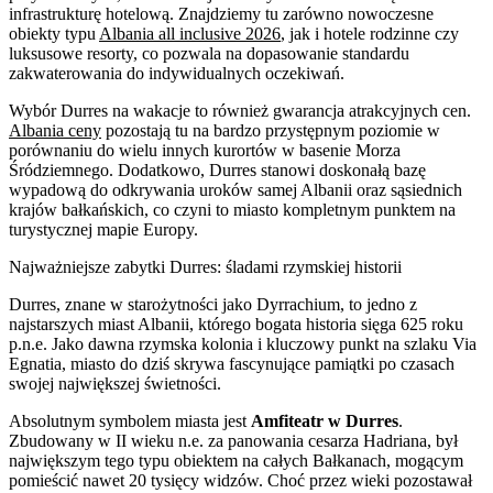
infrastrukturę hotelową. Znajdziemy tu zarówno nowoczesne
obiekty typu
Albania all inclusive 2026
, jak i hotele rodzinne czy
luksusowe resorty, co pozwala na dopasowanie standardu
zakwaterowania do indywidualnych oczekiwań.
Wybór Durres na wakacje to również gwarancja atrakcyjnych cen.
Albania ceny
pozostają tu na bardzo przystępnym poziomie w
porównaniu do wielu innych kurortów w basenie Morza
Śródziemnego. Dodatkowo, Durres stanowi doskonałą bazę
wypadową do odkrywania uroków samej Albanii oraz sąsiednich
krajów bałkańskich, co czyni to miasto kompletnym punktem na
turystycznej mapie Europy.
Najważniejsze zabytki Durres: śladami rzymskiej historii
Durres, znane w starożytności jako Dyrrachium, to jedno z
najstarszych miast Albanii, którego bogata historia sięga 625 roku
p.n.e. Jako dawna rzymska kolonia i kluczowy punkt na szlaku Via
Egnatia, miasto do dziś skrywa fascynujące pamiątki po czasach
swojej największej świetności.
Absolutnym symbolem miasta jest
Amfiteatr w Durres
.
Zbudowany w II wieku n.e. za panowania cesarza Hadriana, był
największym tego typu obiektem na całych Bałkanach, mogącym
pomieścić nawet 20 tysięcy widzów. Choć przez wieki pozostawał