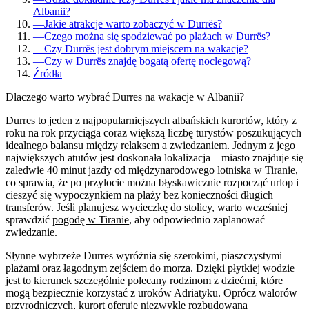
Albanii?
—
Jakie atrakcje warto zobaczyć w Durrës?
—
Czego można się spodziewać po plażach w Durrës?
—
Czy Durrës jest dobrym miejscem na wakacje?
—
Czy w Durrës znajdę bogatą ofertę noclegową?
Źródła
Dlaczego warto wybrać Durres na wakacje w Albanii?
Durres to jeden z najpopularniejszych albańskich kurortów, który z
roku na rok przyciąga coraz większą liczbę turystów poszukujących
idealnego balansu między relaksem a zwiedzaniem. Jednym z jego
największych atutów jest doskonała lokalizacja – miasto znajduje się
zaledwie 40 minut jazdy od międzynarodowego lotniska w Tiranie,
co sprawia, że po przylocie można błyskawicznie rozpocząć urlop i
cieszyć się wypoczynkiem na plaży bez konieczności długich
transferów. Jeśli planujesz wycieczkę do stolicy, warto wcześniej
sprawdzić
pogodę w Tiranie
, aby odpowiednio zaplanować
zwiedzanie.
Słynne wybrzeże Durres wyróżnia się szerokimi, piaszczystymi
plażami oraz łagodnym zejściem do morza. Dzięki płytkiej wodzie
jest to kierunek szczególnie polecany rodzinom z dziećmi, które
mogą bezpiecznie korzystać z uroków Adriatyku. Oprócz walorów
przyrodniczych, kurort oferuje niezwykle rozbudowaną