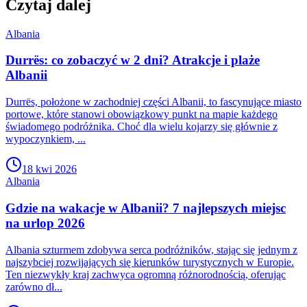
Czytaj dalej
Albania
Durrës: co zobaczyć w 2 dni? Atrakcje i plaże
Albanii
Durrës, położone w zachodniej części Albanii, to fascynujące miasto
portowe, które stanowi obowiązkowy punkt na mapie każdego
świadomego podróżnika. Choć dla wielu kojarzy się głównie z
wypoczynkiem, ...
18 kwi 2026
Albania
Gdzie na wakacje w Albanii? 7 najlepszych miejsc
na urlop 2026
Albania szturmem zdobywa serca podróżników, stając się jednym z
najszybciej rozwijających się kierunków turystycznych w Europie.
Ten niezwykły kraj zachwyca ogromną różnorodnością, oferując
zarówno dł...