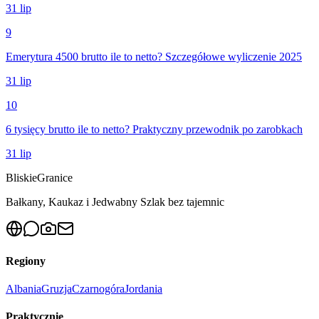
31 lip
9
Emerytura 4500 brutto ile to netto? Szczegółowe wyliczenie 2025
31 lip
10
6 tysięcy brutto ile to netto? Praktyczny przewodnik po zarobkach
31 lip
Bliskie
Granice
Bałkany, Kaukaz i Jedwabny Szlak bez tajemnic
Regiony
Albania
Gruzja
Czarnogóra
Jordania
Praktycznie