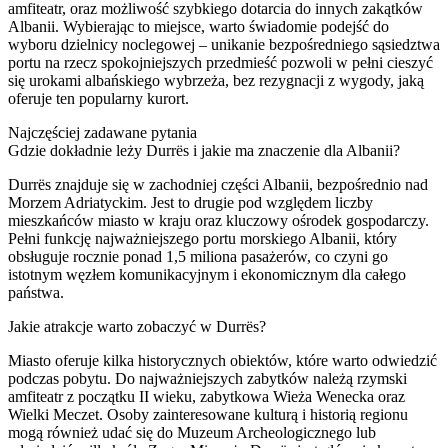
amfiteatr, oraz możliwość szybkiego dotarcia do innych zakątków
Albanii. Wybierając to miejsce, warto świadomie podejść do
wyboru dzielnicy noclegowej – unikanie bezpośredniego sąsiedztwa
portu na rzecz spokojniejszych przedmieść pozwoli w pełni cieszyć
się urokami albańskiego wybrzeża, bez rezygnacji z wygody, jaką
oferuje ten popularny kurort.
Najczęściej zadawane pytania
Gdzie dokładnie leży Durrës i jakie ma znaczenie dla Albanii?
Durrës znajduje się w zachodniej części Albanii, bezpośrednio nad
Morzem Adriatyckim. Jest to drugie pod względem liczby
mieszkańców miasto w kraju oraz kluczowy ośrodek gospodarczy.
Pełni funkcję najważniejszego portu morskiego Albanii, który
obsługuje rocznie ponad 1,5 miliona pasażerów, co czyni go
istotnym węzłem komunikacyjnym i ekonomicznym dla całego
państwa.
Jakie atrakcje warto zobaczyć w Durrës?
Miasto oferuje kilka historycznych obiektów, które warto odwiedzić
podczas pobytu. Do najważniejszych zabytków należą rzymski
amfiteatr z początku II wieku, zabytkowa Wieża Wenecka oraz
Wielki Meczet. Osoby zainteresowane kulturą i historią regionu
mogą również udać się do Muzeum Archeologicznego lub