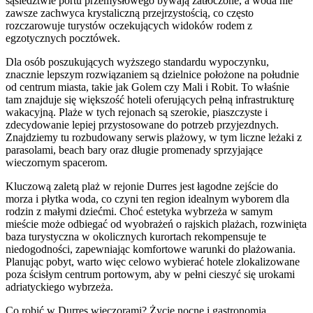
sąsiedztwie portu przemysłowego bywają zatłoczone, a woda nie
zawsze zachwyca krystaliczną przejrzystością, co często
rozczarowuje turystów oczekujących widoków rodem z
egzotycznych pocztówek.
Dla osób poszukujących wyższego standardu wypoczynku,
znacznie lepszym rozwiązaniem są dzielnice położone na południe
od centrum miasta, takie jak Golem czy Mali i Robit. To właśnie
tam znajduje się większość hoteli oferujących pełną infrastrukturę
wakacyjną. Plaże w tych rejonach są szerokie, piaszczyste i
zdecydowanie lepiej przystosowane do potrzeb przyjezdnych.
Znajdziemy tu rozbudowany serwis plażowy, w tym liczne leżaki z
parasolami, beach bary oraz długie promenady sprzyjające
wieczornym spacerom.
Kluczową zaletą plaż w rejonie Durres jest łagodne zejście do
morza i płytka woda, co czyni ten region idealnym wyborem dla
rodzin z małymi dziećmi. Choć estetyka wybrzeża w samym
mieście może odbiegać od wyobrażeń o rajskich plażach, rozwinięta
baza turystyczna w okolicznych kurortach rekompensuje te
niedogodności, zapewniając komfortowe warunki do plażowania.
Planując pobyt, warto więc celowo wybierać hotele zlokalizowane
poza ścisłym centrum portowym, aby w pełni cieszyć się urokami
adriatyckiego wybrzeża.
Co robić w Durres wieczorami? Życie nocne i gastronomia