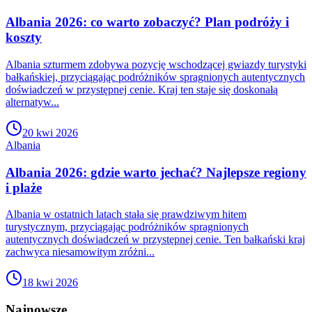
Albania 2026: co warto zobaczyć? Plan podróży i
koszty
Albania szturmem zdobywa pozycję wschodzącej gwiazdy turystyki
bałkańskiej, przyciągając podróżników spragnionych autentycznych
doświadczeń w przystępnej cenie. Kraj ten staje się doskonałą
alternatyw...
20 kwi 2026
Albania
Albania 2026: gdzie warto jechać? Najlepsze regiony
i plaże
Albania w ostatnich latach stała się prawdziwym hitem
turystycznym, przyciągając podróżników spragnionych
autentycznych doświadczeń w przystępnej cenie. Ten bałkański kraj
zachwyca niesamowitym zróżni...
18 kwi 2026
Najnowsze