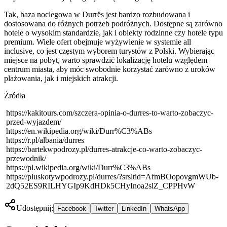
Tak, baza noclegowa w Durrës jest bardzo rozbudowana i
dostosowana do różnych potrzeb podróżnych. Dostępne są zarówno
hotele o wysokim standardzie, jak i obiekty rodzinne czy hotele typu
premium. Wiele ofert obejmuje wyżywienie w systemie all
inclusive, co jest częstym wyborem turystów z Polski. Wybierając
miejsce na pobyt, warto sprawdzić lokalizację hotelu względem
centrum miasta, aby móc swobodnie korzystać zarówno z uroków
plażowania, jak i miejskich atrakcji.
Źródła
https://kakitours.com/szczera-opinia-o-durres-to-warto-zobaczyc-
przed-wyjazdem/
https://en.wikipedia.org/wiki/Durr%C3%ABs
https://r.pl/albania/durres
https://bartekwpodrozy.pl/durres-atrakcje-co-warto-zobaczyc-
przewodnik/
https://pl.wikipedia.org/wiki/Durr%C3%ABs
https://pluskotywpodrozy.pl/durres/?srsltid=AfmBOopovgmWUb-
2dQ52ES9RILHYGIp9KdHDk5CHyInoa2slZ_CPPHvW
Udostępnij:
Facebook
Twitter
LinkedIn
WhatsApp