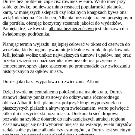
Durres bez problemu zapłacisz również w euro. Warto mieć przy
sobie gotówkę, ponieważ mimo rosnącej popularności płatności
kartą, w mniejszych sklepach czy lokalnych knajpkach bywa ona
wciąż niezbędna. Co do cen, Albania pozostaje krajem przystępnym
dla portfela, oferując korzystny stosunek jakości do wydatków.
Pamiętaj też, że kwestia
albania bezpieczeństwo
jest kluczowa dla
świadomego podróżnika.
Planując termin wyjazdu, najlepiej celować w okres od czerwca do
września, kiedy pogoda gwarantuje idealne warunki do plażowania.
Jeśli jednak wolisz unikać największych tłumów i upałów, maj oraz
przełom września i października również oferują przyjemne
temperatury, sprzyjające spacerom po promenadzie czy zwiedzaniu
historycznych zakątków miasta.
Durres jako baza wypadowa do zwiedzania Albanii
Dzięki swojemu centralnemu położeniu na mapie kraju, Durres
stanowi idealny punkt startowy do odkrywania różnorodnego
oblicza Albanii. Jeśli planujesz połączyć błogi wypoczynek na
piaszczystych plażach z aktywnym zwiedzaniem, warto poświęcić
kilka dni na wycieczki poza miasto. Doskonała sieć drogowa
pozwala na szybkie dotarcie do najważniejszych atrakcji regionu.
Zastanawiając się nad wyborem miejsca na wakacje, wielu turystów
zadaje sobie pytanie
albania czy czarnogóra
, a Durres jest świetnym