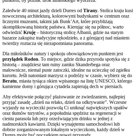
punktem, by poznać urok albańskiego wybrzeża.
Zaledwie 40 minut jazdy dzieli Durres od
Tirany
. Stolica kraju kusi
nowoczesną architekturą, kolorowymi budynkami w centrum oraz
licznymi muzeami, takimi jak Bunk’Art, które przybliżają
skomplikowaną historię państwa. Kierując się na północ, warto
odwiedzić
Kruję
– historyczną stolicę Albanii, gdzie na starym
bazarze zakupisz tradycyjne rękodzieło, a z górującej nad miastem
twierdzy roztacza się niezapomniana panorama.
Dla miłośników natury i spokoju obowiązkowym punktem jest
przylądek Rodon
. To miejsce, gdzie dzika przyroda spotyka się z
historią – znajdziesz tam ruiny zamku Skanderbega oraz
malownicze, niemal puste zatoczki, idealne na ucieczkę od zgiełku
kurortu. Jeśli natomiast marzysz o podróży w czasie, wybierz się do
Beratu
, miasta tysiąca okien wpisanego na listę UNESCO, którego
kamienne domy i górująca cytadela zapierają dech w piersiach.
Aby efektywnie połączyć plażowanie ze zwiedzaniem, najlepiej
przyjąć zasadę „dzień na relaks, dzień na odkrywanie”. Wczesne
wyjazdy na wycieczki pozwolą Ci uniknąć największych upałów
oraz tłumów turystów, a popołudnia spędzisz na regeneracji w
cieniu parasola lub przy orzeźwiającym drinku w jednej z
nadmorskich kawiarni. Dzięki wynajętemu samochodowi lub
dobrze zorganizowanym lokalnym wycieczkom, każdy dzień w
Durres może być początkiem nowej przygody.