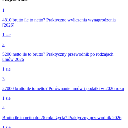
1
4810 brutto ile to netto? Praktyczne wyliczenia wynagrodzenia
[2026]
1 sie
2
5200 netto ile to brutto? Praktyczny przewodnik po rodzajach
umów 2026
1 sie
3
27000 brutto ile to netto? Porównanie umów i podatki w 2026 roku
1 sie
4
Brutto ile to netto do 26 roku życia? Praktyczny przewodnik 2026
1 sie