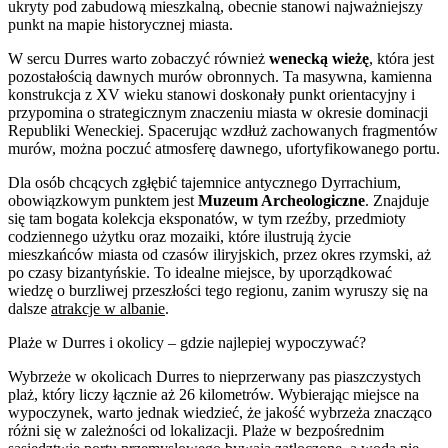
ukryty pod zabudową mieszkalną, obecnie stanowi najważniejszy
punkt na mapie historycznej miasta.
W sercu Durres warto zobaczyć również
wenecką wieżę
, która jest
pozostałością dawnych murów obronnych. Ta masywna, kamienna
konstrukcja z XV wieku stanowi doskonały punkt orientacyjny i
przypomina o strategicznym znaczeniu miasta w okresie dominacji
Republiki Weneckiej. Spacerując wzdłuż zachowanych fragmentów
murów, można poczuć atmosferę dawnego, ufortyfikowanego portu.
Dla osób chcących zgłębić tajemnice antycznego Dyrrachium,
obowiązkowym punktem jest
Muzeum Archeologiczne
. Znajduje
się tam bogata kolekcja eksponatów, w tym rzeźby, przedmioty
codziennego użytku oraz mozaiki, które ilustrują życie
mieszkańców miasta od czasów iliryjskich, przez okres rzymski, aż
po czasy bizantyńskie. To idealne miejsce, by uporządkować
wiedzę o burzliwej przeszłości tego regionu, zanim wyruszy się na
dalsze
atrakcje w albanie
.
Plaże w Durres i okolicy – gdzie najlepiej wypoczywać?
Wybrzeże w okolicach Durres to nieprzerwany pas piaszczystych
plaż, który liczy łącznie aż 26 kilometrów. Wybierając miejsce na
wypoczynek, warto jednak wiedzieć, że jakość wybrzeża znacząco
różni się w zależności od lokalizacji. Plaże w bezpośrednim