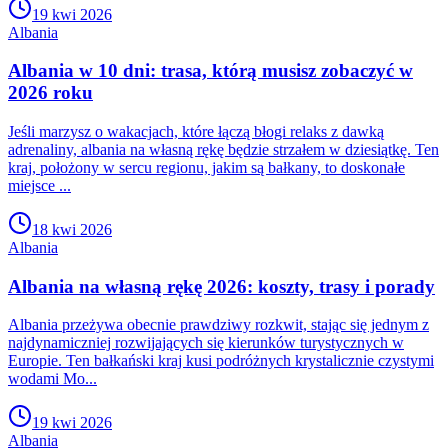
19 kwi 2026
Albania
Albania w 10 dni: trasa, którą musisz zobaczyć w
2026 roku
Jeśli marzysz o wakacjach, które łączą błogi relaks z dawką
adrenaliny, albania na własną rękę będzie strzałem w dziesiątkę. Ten
kraj, położony w sercu regionu, jakim są bałkany, to doskonałe
miejsce ...
18 kwi 2026
Albania
Albania na własną rękę 2026: koszty, trasy i porady
Albania przeżywa obecnie prawdziwy rozkwit, stając się jednym z
najdynamiczniej rozwijających się kierunków turystycznych w
Europie. Ten bałkański kraj kusi podróżnych krystalicznie czystymi
wodami Mo...
19 kwi 2026
Albania