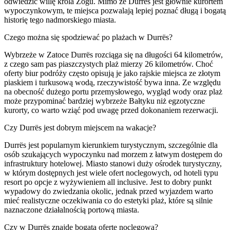
odwiedzić willę króla Zogu. Mimo że Durrës jest głównie kurortem
wypoczynkowym, te miejsca pozwalają lepiej poznać długą i bogatą
historię tego nadmorskiego miasta.
Czego można się spodziewać po plażach w Durrës?
Wybrzeże w Zatoce Durrës rozciąga się na długości 64 kilometrów,
z czego sam pas piaszczystych plaż mierzy 26 kilometrów. Choć
oferty biur podróży często opisują je jako rajskie miejsca ze złotym
piaskiem i turkusową wodą, rzeczywistość bywa inna. Ze względu
na obecność dużego portu przemysłowego, wygląd wody oraz plaż
może przypominać bardziej wybrzeże Bałtyku niż egzotyczne
kurorty, co warto wziąć pod uwagę przed dokonaniem rezerwacji.
Czy Durrës jest dobrym miejscem na wakacje?
Durrës jest popularnym kierunkiem turystycznym, szczególnie dla
osób szukających wypoczynku nad morzem z łatwym dostępem do
infrastruktury hotelowej. Miasto stanowi duży ośrodek turystyczny,
w którym dostępnych jest wiele ofert noclegowych, od hoteli typu
resort po opcje z wyżywieniem all inclusive. Jest to dobry punkt
wypadowy do zwiedzania okolic, jednak przed wyjazdem warto
mieć realistyczne oczekiwania co do estetyki plaż, które są silnie
naznaczone działalnością portową miasta.
Czy w Durrës znajdę bogatą ofertę noclegową?