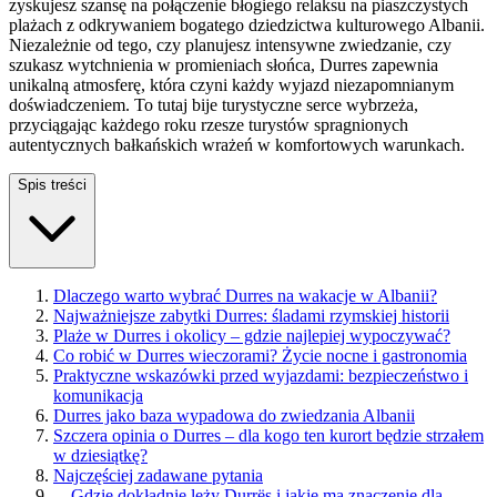
zyskujesz szansę na połączenie błogiego relaksu na piaszczystych
plażach z odkrywaniem bogatego dziedzictwa kulturowego Albanii.
Niezależnie od tego, czy planujesz intensywne zwiedzanie, czy
szukasz wytchnienia w promieniach słońca, Durres zapewnia
unikalną atmosferę, która czyni każdy wyjazd niezapomnianym
doświadczeniem. To tutaj bije turystyczne serce wybrzeża,
przyciągając każdego roku rzesze turystów spragnionych
autentycznych bałkańskich wrażeń w komfortowych warunkach.
Spis treści
Dlaczego warto wybrać Durres na wakacje w Albanii?
Najważniejsze zabytki Durres: śladami rzymskiej historii
Plaże w Durres i okolicy – gdzie najlepiej wypoczywać?
Co robić w Durres wieczorami? Życie nocne i gastronomia
Praktyczne wskazówki przed wyjazdami: bezpieczeństwo i
komunikacja
Durres jako baza wypadowa do zwiedzania Albanii
Szczera opinia o Durres – dla kogo ten kurort będzie strzałem
w dziesiątkę?
Najczęściej zadawane pytania
—
Gdzie dokładnie leży Durrës i jakie ma znaczenie dla