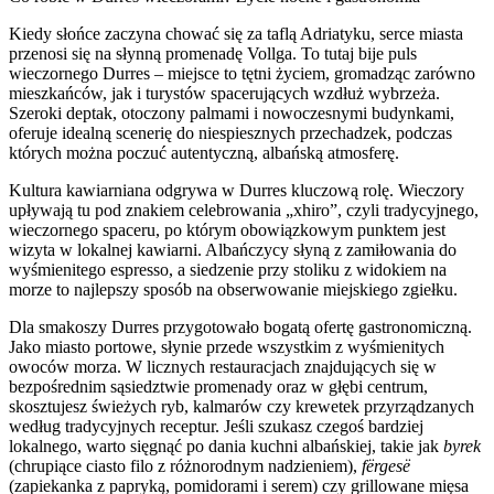
Kiedy słońce zaczyna chować się za taflą Adriatyku, serce miasta
przenosi się na słynną promenadę Vollga. To tutaj bije puls
wieczornego Durres – miejsce to tętni życiem, gromadząc zarówno
mieszkańców, jak i turystów spacerujących wzdłuż wybrzeża.
Szeroki deptak, otoczony palmami i nowoczesnymi budynkami,
oferuje idealną scenerię do niespiesznych przechadzek, podczas
których można poczuć autentyczną, albańską atmosferę.
Kultura kawiarniana odgrywa w Durres kluczową rolę. Wieczory
upływają tu pod znakiem celebrowania „xhiro”, czyli tradycyjnego,
wieczornego spaceru, po którym obowiązkowym punktem jest
wizyta w lokalnej kawiarni. Albańczycy słyną z zamiłowania do
wyśmienitego espresso, a siedzenie przy stoliku z widokiem na
morze to najlepszy sposób na obserwowanie miejskiego zgiełku.
Dla smakoszy Durres przygotowało bogatą ofertę gastronomiczną.
Jako miasto portowe, słynie przede wszystkim z wyśmienitych
owoców morza. W licznych restauracjach znajdujących się w
bezpośrednim sąsiedztwie promenady oraz w głębi centrum,
skosztujesz świeżych ryb, kalmarów czy krewetek przyrządzanych
według tradycyjnych receptur. Jeśli szukasz czegoś bardziej
lokalnego, warto sięgnąć po dania kuchni albańskiej, takie jak
byrek
(chrupiące ciasto filo z różnorodnym nadzieniem),
fërgesë
(zapiekanka z papryką, pomidorami i serem) czy grillowane mięsa