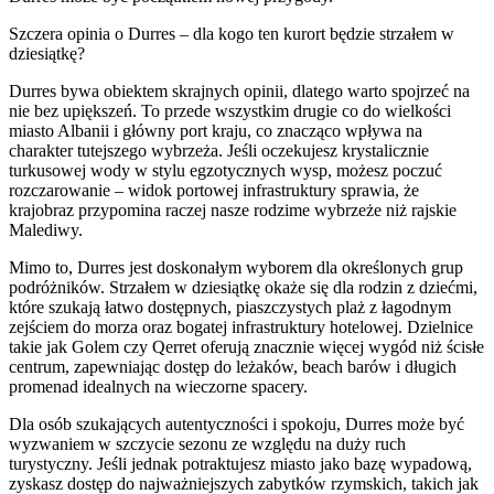
Szczera opinia o Durres – dla kogo ten kurort będzie strzałem w
dziesiątkę?
Durres bywa obiektem skrajnych opinii, dlatego warto spojrzeć na
nie bez upiększeń. To przede wszystkim drugie co do wielkości
miasto Albanii i główny port kraju, co znacząco wpływa na
charakter tutejszego wybrzeża. Jeśli oczekujesz krystalicznie
turkusowej wody w stylu egzotycznych wysp, możesz poczuć
rozczarowanie – widok portowej infrastruktury sprawia, że
krajobraz przypomina raczej nasze rodzime wybrzeże niż rajskie
Malediwy.
Mimo to, Durres jest doskonałym wyborem dla określonych grup
podróżników. Strzałem w dziesiątkę okaże się dla rodzin z dziećmi,
które szukają łatwo dostępnych, piaszczystych plaż z łagodnym
zejściem do morza oraz bogatej infrastruktury hotelowej. Dzielnice
takie jak Golem czy Qerret oferują znacznie więcej wygód niż ścisłe
centrum, zapewniając dostęp do leżaków, beach barów i długich
promenad idealnych na wieczorne spacery.
Dla osób szukających autentyczności i spokoju, Durres może być
wyzwaniem w szczycie sezonu ze względu na duży ruch
turystyczny. Jeśli jednak potraktujesz miasto jako bazę wypadową,
zyskasz dostęp do najważniejszych zabytków rzymskich, takich jak