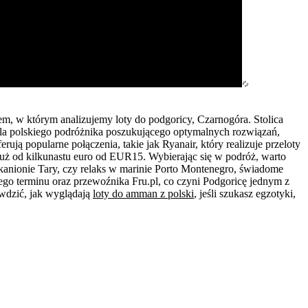
, w którym analizujemy loty do podgoricy, Czarnogóra. Stolica
Dla polskiego podróżnika poszukującego optymalnych rozwiązań,
ją popularne połączenia, takie jak Ryanair, który realizuje przeloty
 już od kilkunastu euro od EUR15. Wybierając się w podróż, warto
o kanionie Tary, czy relaks w marinie Porto Montenegro, świadome
ego terminu oraz przewoźnika Fru.pl, co czyni Podgoricę jednym z
wdzić, jak wyglądają
loty do amman z polski
, jeśli szukasz egzotyki,