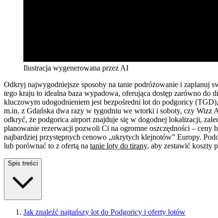
Ilustracja wygenerowana przez AI
Odkryj najwygodniejsze sposoby na tanie podróżowanie i zaplanuj 
tego kraju to idealna baza wypadowa, oferująca dostęp zarówno do 
kluczowym udogodnieniem jest bezpośredni lot do podgoricy (TGD), któ
m.in. z Gdańska dwa razy w tygodniu we wtorki i soboty, czy Wizz Ai
odkryć, że podgorica airport znajduje się w dogodnej lokalizacji, z
planowanie rezerwacji pozwoli Ci na ogromne oszczędności – ceny bi
najbardziej przystępnych cenowo „ukrytych klejnotów” Europy. Pod
lub porównać to z ofertą na
tanie loty do tirany
, aby zestawić koszty 
Spis treści
Jak znaleźć najtańszy lot do Podgoricy i oferty lotów