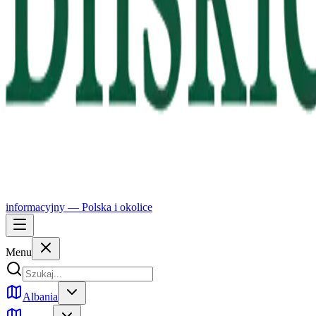
informacyjny —
Polska
i okolice
Menu
Albania