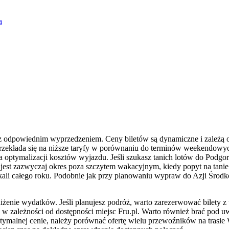
a
a z odpowiednim wyprzedzeniem. Ceny biletów są dynamiczne i zależą
przekłada się na niższe taryfy w porównaniu do terminów weekendowy
 optymalizacji kosztów wyjazdu. Jeśli szukasz tanich lotów do Podgor
jest zazwyczaj okres poza szczytem wakacyjnym, kiedy popyt na tanie 
skali całego roku. Podobnie jak przy planowaniu wypraw do Azji Środ
niżenie wydatków. Jeśli planujesz podróż, warto zarezerwować bilety
 w zależności od dostępności miejsc Fru.pl. Warto również brać pod uw
ymalnej cenie, należy porównać ofertę wielu przewoźników na trasie 