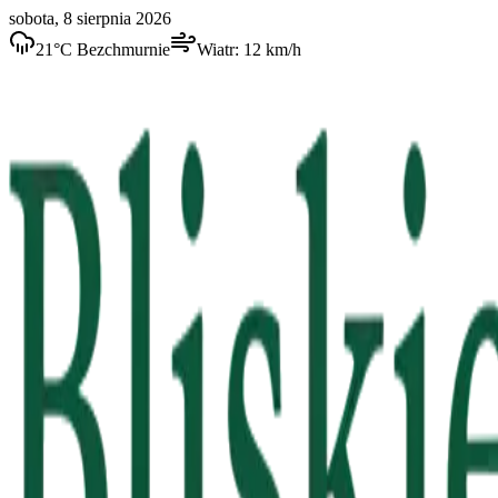
sobota, 8 sierpnia 2026
21
°C
Bezchmurnie
Wiatr:
12
km/h