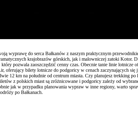
swoją wyprawę do serca Bałkanów z naszym praktycznym przewodnikiem
dramatycznych krajobrazów górskich, jak i malowniczej zatoki Kotor. 
ry pozwala zaoszczędzić cenny czas. Obecnie tanie linie lotnicze oferu
r, oferujący bilety lotnicze do podgoricy w cenach zaczynających się
aledwie 12 km na południe od centrum miasta. Czy planujesz trekking p
letów z polskich miast są zróżnicowane i podgoricy zależy od wybran
obnie jak w przypadku planowania wypraw w inne regiony, warto spra
podróży po Bałkanach.