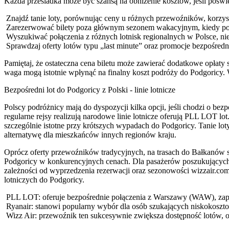
Każda przesiadka może być szansą na obniżenie kosztów, jeśli poświ
Znajdź tanie loty, porównując ceny u różnych przewoźników, korzys
Zarezerwować bilety poza głównym sezonem wakacyjnym, kiedy popy
Wyszukiwać połączenia z różnych lotnisk regionalnych w Polsce, ni
Sprawdzaj oferty lotów typu „last minute” oraz promocje bezpośrednie
Pamiętaj, że ostateczna cena biletu może zawierać dodatkowe opłaty
waga mogą istotnie wpłynąć na finalny koszt podróży do Podgoricy.
Bezpośredni lot do Podgoricy z Polski - linie lotnicze
Polscy podróżnicy mają do dyspozycji kilka opcji, jeśli chodzi o 
regularne rejsy realizują narodowe linie lotnicze oferują PLL LOT 
szczególnie istotne przy krótszych wypadach do Podgoricy. Tanie lo
alternatywę dla mieszkańców innych regionów kraju.
Oprócz oferty przewoźników tradycyjnych, na trasach do Bałkanów sil
Podgoricy w konkurencyjnych cenach. Dla pasażerów poszukujących n
zależności od wyprzedzenia rezerwacji oraz sezonowości wizzair.com 
lotniczych do Podgoricy.
PLL LOT: oferuje bezpośrednie połączenia z Warszawy (WAW), zape
Ryanair: stanowi popularny wybór dla osób szukających niskokoszto
Wizz Air: przewoźnik ten sukcesywnie zwiększa dostępność lotów, of