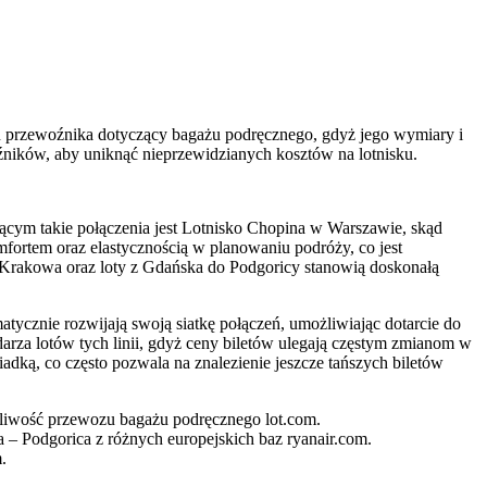
min przewoźnika dotyczący bagażu podręcznego, gdyż jego wymiary i
źników, aby uniknąć nieprzewidzianych kosztów na lotnisku.
ącym takie połączenia jest Lotnisko Chopina w Warszawie, skąd
mfortem oraz elastycznością w planowaniu podróży, co jest
z Krakowa oraz loty z Gdańska do Podgoricy stanowią doskonałą
tycznie rozwijają swoją siatkę połączeń, umożliwiając dotarcie do
rza lotów tych linii, gdyż ceny biletów ulegają częstym zmianom w
adką, co często pozwala na znalezienie jeszcze tańszych biletów
liwość przewozu bagażu podręcznego lot.com.
 – Podgorica z różnych europejskich baz ryanair.com.
.