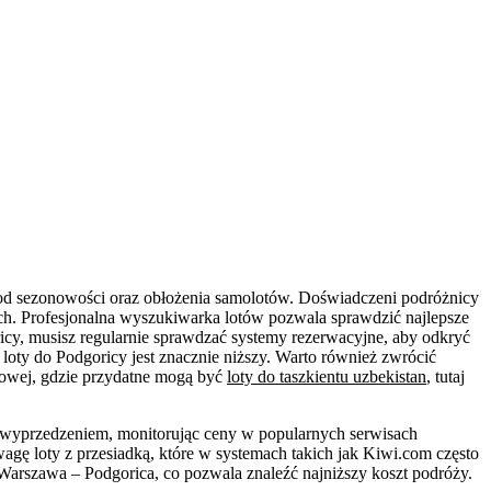
 od sezonowości oraz obłożenia samolotów. Doświadczeni podróżnicy
ch. Profesjonalna wyszukiwarka lotów pozwala sprawdzić najlepsze
icy, musisz regularnie sprawdzać systemy rezerwacyjne, aby odkryć
loty do Podgoricy jest znacznie niższy. Warto również zwrócić
kowej, gdzie przydatne mogą być
loty do taszkientu uzbekistan
, tutaj
 z wyprzedzeniem, monitorując ceny w popularnych serwisach
agę loty z przesiadką, które w systemach takich jak Kiwi.com często
Warszawa – Podgorica, co pozwala znaleźć najniższy koszt podróży.