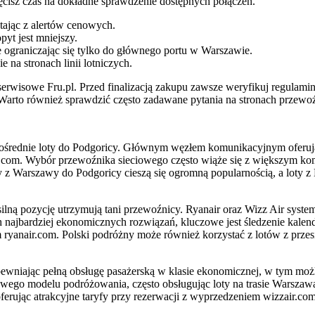
ęcisz czas na dokładne sprawdzenie dostępnych połączeń.
tając z alertów cenowych.
t jest mniejszy.
e ograniczając się tylko do głównego portu w Warszawie.
 na stronach linii lotniczych.
 serwisowe Fru.pl. Przed finalizacją zakupu zawsze weryfikuj regula
 Warto również sprawdzić często zadawane pytania na stronach przewo
bezpośrednie loty do Podgoricy. Głównym węzłem komunikacyjnym oferuj
lot.com. Wybór przewoźnika sieciowego często wiąże się z większym ko
ty z Warszawy do Podgoricy cieszą się ogromną popularnością, a loty 
ną pozycję utrzymują tani przewoźnicy. Ryanair oraz Wizz Air systema
ajbardziej ekonomicznych rozwiązań, kluczowe jest śledzenie kalenda
ryanair.com. Polski podróżny może również korzystać z lotów z przesi
wniając pełną obsługę pasażerską w klasie ekonomicznej, w tym moż
wego modelu podróżowania, często obsługując loty na trasie Warszawa
erując atrakcyjne taryfy przy rezerwacji z wyprzedzeniem wizzair.com