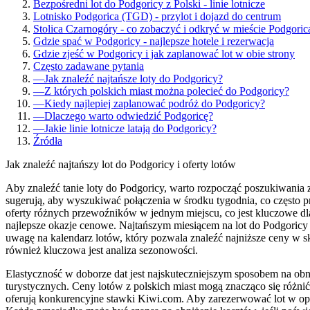
Bezpośredni lot do Podgoricy z Polski - linie lotnicze
Lotnisko Podgorica (TGD) - przylot i dojazd do centrum
Stolica Czarnogóry - co zobaczyć i odkryć w mieście Podgoric
Gdzie spać w Podgoricy - najlepsze hotele i rezerwacja
Gdzie zjeść w Podgoricy i jak zaplanować lot w obie strony
Często zadawane pytania
—
Jak znaleźć najtańsze loty do Podgoricy?
—
Z których polskich miast można polecieć do Podgoricy?
—
Kiedy najlepiej zaplanować podróż do Podgoricy?
—
Dlaczego warto odwiedzić Podgoricę?
—
Jakie linie lotnicze latają do Podgoricy?
Źródła
Jak znaleźć najtańszy lot do Podgoricy i oferty lotów
Aby znaleźć tanie loty do Podgoricy, warto rozpocząć poszukiwani
sugerują, aby wyszukiwać połączenia w środku tygodnia, co często 
oferty różnych przewoźników w jednym miejscu, co jest kluczowe dla
najlepsze okazje cenowe. Najtańszym miesiącem na lot do Podgoricy 
uwagę na kalendarz lotów, który pozwala znaleźć najniższe ceny w 
również kluczowa jest analiza sezonowości.
Elastyczność w doborze dat jest najskuteczniejszym sposobem na ob
turystycznych. Ceny lotów z polskich miast mogą znacząco się różnić
oferują konkurencyjne stawki Kiwi.com. Aby zarezerwować lot w opt