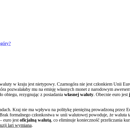
ogóry?
j waluty w kraju jest nietypowy. Czarnogóra nie jest członkiem Unii Europ
która pozwalałaby mu na emisję własnych monet z narodowym awersem. W
do obiegu, rezygnując z posiadania
własnej waluty
. Obecnie euro jest
sadach. Kraj nie ma wpływu na politykę pieniężną prowadzoną przez Eu
. Brak formalnego członkostwa w unii walutowej powoduje, że waluta t
– euro jest
oficjalną walutą
, co eliminuje konieczność przeliczania k
uzji lari wymiana
.