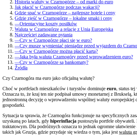
Historia waluty w Czarnogórze – od marki do euro
Jak płacić w Czarnogórze podczas wakacji?
Gdzie spać w Czarnogórze – najlepsze hotele i ceny
Gdzie zjeść w Czarnogórze – lokalne smaki i ceny
—
Orientacyjne koszty posiłków
Waluta w Czarnogórze a relacje z Unią Europejską
Najczęściej zadawane pytania
—
Czy w Czarnogórze płaci się w euro?
—
Czy muszę wymieniać pieniądze przed wyjazdem do Czarn
—
Czy w Czarnogórze można płacić kartą?
—
Jaka była waluta Czarnogóry przed wprowadzeniem euro?
—
Czy w Czarnogórze są bankomaty?
Źródła
Czy Czarnogóra ma euro jako oficjalną walutę?
Choć w portfelach mieszkańców i turystów dominuje
euro
, status te
Oznacza to, że kraj ten nie podpisał umowy monetarnej z Brukselą, 
jednostronną decyzję o wprowadzeniu wspólnej waluty europejskiej 
gospodarki.
Sytuacja ta sprawia, że Czarnogóra funkcjonuje na specyficznych za
uzyskaną po latach, gdy
hiperinflacja
pustoszyła portfele obywateli
traktatowym. Dla podróżnych oznacza to jednak ogromne ułatwienie 
takich jak Gruzja, gdzie przydaje się wiedza o tym, jaka jest
waluta gr