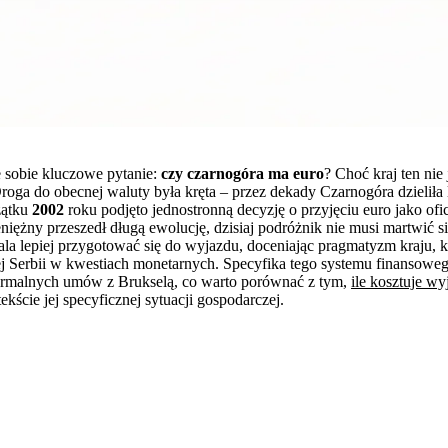
e sobie kluczowe pytanie:
czy czarnogóra ma euro
? Choć kraj ten nie
Droga do obecnej waluty była kręta – przez dekady Czarnogóra dzieliła
zątku
2002
roku podjęto jednostronną decyzję o przyjęciu euro jako ofi
iężny przeszedł długą ewolucję, dzisiaj podróżnik nie musi martwić si
 lepiej przygotować się do wyjazdu, doceniając pragmatyzm kraju, 
ej Serbii w kwestiach monetarnych. Specyfika tego systemu finansow
z formalnych umów z Brukselą, co warto porównać z tym,
ile kosztuje wy
ekście jej specyficznej sytuacji gospodarczej.