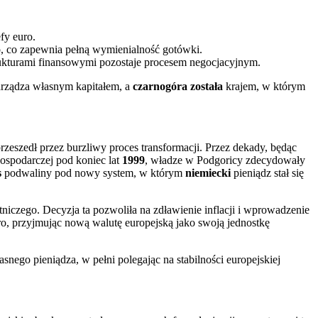
fy euro.
, co zapewnia pełną wymienialność gotówki.
strukturami finansowymi pozostaje procesem negocjacyjnym.
arządza własnym kapitałem, a
czarnogóra została
krajem, w którym
rzeszedł przez burzliwy proces transformacji. Przez dekady, będąc
gospodarczej pod koniec lat
1999
, władze w Podgoricy zdecydowały
s
podwaliny pod nowy system, w którym
niemiecki
pieniądz stał się
niczego. Decyzja ta pozwoliła na zdławienie inflacji i wprowadzenie
, przyjmując nową walutę europejską jako swoją jednostkę
łasnego pieniądza, w pełni polegając na stabilności europejskiej