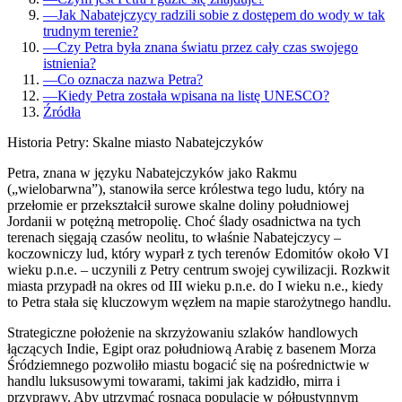
—
Jak Nabatejczycy radzili sobie z dostępem do wody w tak
trudnym terenie?
—
Czy Petra była znana światu przez cały czas swojego
istnienia?
—
Co oznacza nazwa Petra?
—
Kiedy Petra została wpisana na listę UNESCO?
Źródła
Historia Petry: Skalne miasto Nabatejczyków
Petra, znana w języku Nabatejczyków jako Rakmu
(„wielobarwna”), stanowiła serce królestwa tego ludu, który na
przełomie er przekształcił surowe skalne doliny południowej
Jordanii w potężną metropolię. Choć ślady osadnictwa na tych
terenach sięgają czasów neolitu, to właśnie Nabatejczycy –
koczowniczy lud, który wyparł z tych terenów Edomitów około VI
wieku p.n.e. – uczynili z Petry centrum swojej cywilizacji. Rozkwit
miasta przypadł na okres od III wieku p.n.e. do I wieku n.e., kiedy
to Petra stała się kluczowym węzłem na mapie starożytnego handlu.
Strategiczne położenie na skrzyżowaniu szlaków handlowych
łączących Indie, Egipt oraz południową Arabię z basenem Morza
Śródziemnego pozwoliło miastu bogacić się na pośrednictwie w
handlu luksusowymi towarami, takimi jak kadzidło, mirra i
przyprawy. Aby utrzymać rosnącą populację w półpustynnym