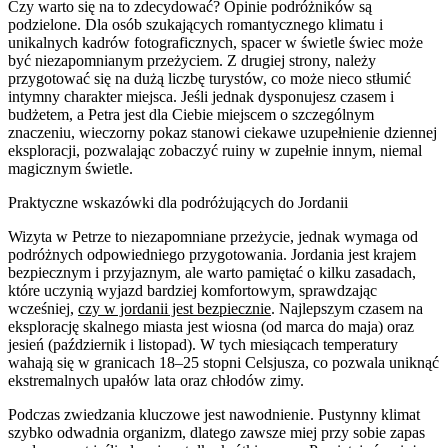
Czy warto się na to zdecydować? Opinie podróżników są
podzielone. Dla osób szukających romantycznego klimatu i
unikalnych kadrów fotograficznych, spacer w świetle świec może
być niezapomnianym przeżyciem. Z drugiej strony, należy
przygotować się na dużą liczbę turystów, co może nieco stłumić
intymny charakter miejsca. Jeśli jednak dysponujesz czasem i
budżetem, a Petra jest dla Ciebie miejscem o szczególnym
znaczeniu, wieczorny pokaz stanowi ciekawe uzupełnienie dziennej
eksploracji, pozwalając zobaczyć ruiny w zupełnie innym, niemal
magicznym świetle.
Praktyczne wskazówki dla podróżujących do Jordanii
Wizyta w Petrze to niezapomniane przeżycie, jednak wymaga od
podróżnych odpowiedniego przygotowania. Jordania jest krajem
bezpiecznym i przyjaznym, ale warto pamiętać o kilku zasadach,
które uczynią wyjazd bardziej komfortowym, sprawdzając
wcześniej,
czy w jordanii jest bezpiecznie
. Najlepszym czasem na
eksplorację skalnego miasta jest wiosna (od marca do maja) oraz
jesień (październik i listopad). W tych miesiącach temperatury
wahają się w granicach 18–25 stopni Celsjusza, co pozwala uniknąć
ekstremalnych upałów lata oraz chłodów zimy.
Podczas zwiedzania kluczowe jest nawodnienie. Pustynny klimat
szybko odwadnia organizm, dlatego zawsze miej przy sobie zapas