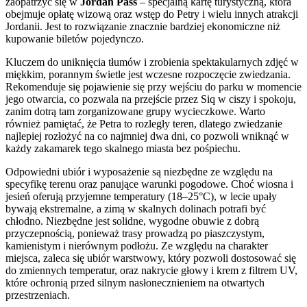
zaopatrzyć się w
Jordan Pass
– specjalną kartę turystyczną, która
obejmuje opłatę wizową oraz wstęp do Petry i wielu innych atrakcji
Jordanii. Jest to rozwiązanie znacznie bardziej ekonomiczne niż
kupowanie biletów pojedynczo.
Kluczem do uniknięcia tłumów i zrobienia spektakularnych zdjęć w
miękkim, porannym świetle jest wczesne rozpoczęcie zwiedzania.
Rekomenduje się pojawienie się przy wejściu do parku w momencie
jego otwarcia, co pozwala na przejście przez Siq w ciszy i spokoju,
zanim dotrą tam zorganizowane grupy wycieczkowe. Warto
również pamiętać, że Petra to rozległy teren, dlatego zwiedzanie
najlepiej rozłożyć na co najmniej dwa dni, co pozwoli wniknąć w
każdy zakamarek tego skalnego miasta bez pośpiechu.
Odpowiedni ubiór i wyposażenie są niezbędne ze względu na
specyfikę terenu oraz panujące warunki pogodowe. Choć wiosna i
jesień oferują przyjemne temperatury (18–25°C), w lecie upały
bywają ekstremalne, a zimą w skalnych dolinach potrafi być
chłodno. Niezbędne jest solidne, wygodne obuwie z dobrą
przyczepnością, ponieważ trasy prowadzą po piaszczystym,
kamienistym i nierównym podłożu. Ze względu na charakter
miejsca, zaleca się ubiór warstwowy, który pozwoli dostosować się
do zmiennych temperatur, oraz nakrycie głowy i krem z filtrem UV,
które ochronią przed silnym nasłonecznieniem na otwartych
przestrzeniach.