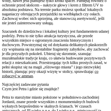
wody, nawet jeśli planujesz tylko krótki spacer. Pamiętaj również o
ochronie przed słońcem – nakrycie głowy i krem z filtrem UV to
absolutna podstawa. Na terenie parku możesz spotkać lokalnych
naganiaczy oferujących przejażdżki na wielbłądach czy osłach.
Zachowaj wobec nich uprzejmą, ale stanowczą asertywność, jeśli
nie jesteś zainteresowany usługą.
Szacunek do dziedzictwa i lokalnej kultury jest fundamentem udanej
podróży. Petra to nie tylko atrakcja turystyczna, ale przede
wszystkim miejsce o ogromnym znaczeniu historycznym i
duchowym. Powstrzymaj się od dotykania delikatnych płaskorzeźb
czy wspinania się na niestabilne fragmenty zabytków, aby zachować
je dla przyszłych pokoleń. Ubieraj się skromnie, szanując
muzułmańskie tradycje kraju, co ułatwia budowanie pozytywnych
relacji z mieszkańcami. Przestrzegając tych kilku prostych zasad, w
pełni skupisz się na magii „różowego miasta” i jego niezwykłej
historii, planując przy okazji wizytę w stolicy, sprawdzając
co
zobaczyć w amman
.
Najczęściej zadawane pytania
Czym jest Petra i gdzie się znajduje?
Petra to starożytne miasto położone w południowo-zachodniej
Jordanii, znane przede wszystkim z monumentalnych budowli
wykutych bezpośrednio w skalnych ścianach. W czasach
antycznych, od III wieku p.n.e. do I wieku n.e., miejscowość ta