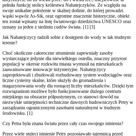
pełniła funkcję stolicy królestwa Nabatejczyków. Ze względu na
swoje unikalne położenie w skalnej dolinie, do której prowadzi
wąski wąwóz As-Sik, oraz ogromne znaczenie historyczne, obiekt
ten został wpisany na listę światowego dziedzictwa UNESCO oraz
uznany za jeden z siedmiu cudów świata. [1] [3]
Jak Nabatejczycy radzili sobie z dostępem do wody w tak trudnym
terenie?
Choć okoliczne całoroczne strumienie zapewniały zasoby
wystarczające jedynie dla niewielkiego osiedla, znaczny przyrost
populacji w okresie rozkwitu miasta wymusił na mieszkańcach
zaawansowane innowacje inżynieryjne. Nabatejczycy
zaprojektowali i zbudowali rozbudowany system wodociągów oraz
liczne cysterny skalne, które służyły do gromadzenia i
magazynowania wody dla rosnącej liczby mieszkańców. Dzięki tym
rozwiązaniom możliwe było funkcjonowanie dużego centrum
miejskiego na obszarze półpustynnym, co stanowi dowód na
niezwykłe umiejętności techniczne dawnych budowniczych Petry w
zarządzaniu ograniczonymi zasobami naturalnymi w trudnym
środowisku. [1]
Czy Petra była znana światu przez cały czas swojego istnienia?
Przez wiele stuleci istnienie Petry pozostawało tajemnicą przed