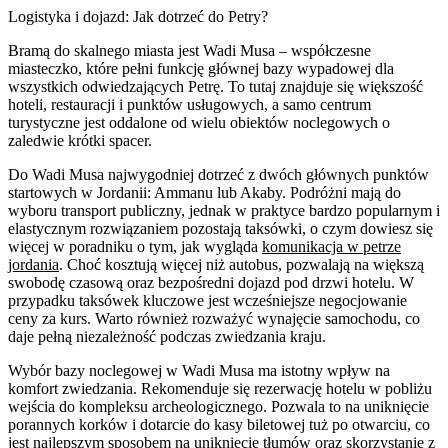
Logistyka i dojazd: Jak dotrzeć do Petry?
Bramą do skalnego miasta jest Wadi Musa – współczesne
miasteczko, które pełni funkcję głównej bazy wypadowej dla
wszystkich odwiedzających Petrę. To tutaj znajduje się większość
hoteli, restauracji i punktów usługowych, a samo centrum
turystyczne jest oddalone od wielu obiektów noclegowych o
zaledwie krótki spacer.
Do Wadi Musa najwygodniej dotrzeć z dwóch głównych punktów
startowych w Jordanii: Ammanu lub Akaby. Podróżni mają do
wyboru transport publiczny, jednak w praktyce bardzo popularnym i
elastycznym rozwiązaniem pozostają taksówki, o czym dowiesz się
więcej w poradniku o tym, jak wygląda
komunikacja w petrze
jordania
. Choć kosztują więcej niż autobus, pozwalają na większą
swobodę czasową oraz bezpośredni dojazd pod drzwi hotelu. W
przypadku taksówek kluczowe jest wcześniejsze negocjowanie
ceny za kurs. Warto również rozważyć wynajęcie samochodu, co
daje pełną niezależność podczas zwiedzania kraju.
Wybór bazy noclegowej w Wadi Musa ma istotny wpływ na
komfort zwiedzania. Rekomenduje się rezerwację hotelu w pobliżu
wejścia do kompleksu archeologicznego. Pozwala to na uniknięcie
porannych korków i dotarcie do kasy biletowej tuż po otwarciu, co
jest najlepszym sposobem na uniknięcie tłumów oraz skorzystanie z