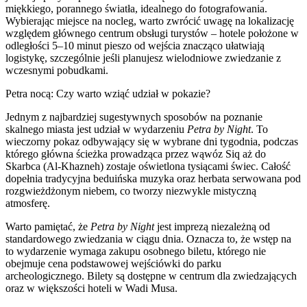
miękkiego, porannego światła, idealnego do fotografowania.
Wybierając miejsce na nocleg, warto zwrócić uwagę na lokalizację
względem głównego centrum obsługi turystów – hotele położone w
odległości 5–10 minut pieszo od wejścia znacząco ułatwiają
logistykę, szczególnie jeśli planujesz wielodniowe zwiedzanie z
wczesnymi pobudkami.
Petra nocą: Czy warto wziąć udział w pokazie?
Jednym z najbardziej sugestywnych sposobów na poznanie
skalnego miasta jest udział w wydarzeniu
Petra by Night
. To
wieczorny pokaz odbywający się w wybrane dni tygodnia, podczas
którego główna ścieżka prowadząca przez wąwóz Siq aż do
Skarbca (Al-Khazneh) zostaje oświetlona tysiącami świec. Całość
dopełnia tradycyjna beduińska muzyka oraz herbata serwowana pod
rozgwieżdżonym niebem, co tworzy niezwykle mistyczną
atmosferę.
Warto pamiętać, że
Petra by Night
jest imprezą niezależną od
standardowego zwiedzania w ciągu dnia. Oznacza to, że wstęp na
to wydarzenie wymaga zakupu osobnego biletu, którego nie
obejmuje cena podstawowej wejściówki do parku
archeologicznego. Bilety są dostępne w centrum dla zwiedzających
oraz w większości hoteli w Wadi Musa.