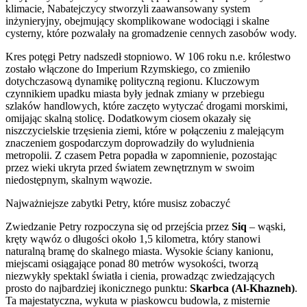
klimacie, Nabatejczycy stworzyli zaawansowany system
inżynieryjny, obejmujący skomplikowane wodociągi i skalne
cysterny, które pozwalały na gromadzenie cennych zasobów wody.
Kres potęgi Petry nadszedł stopniowo. W 106 roku n.e. królestwo
zostało włączone do Imperium Rzymskiego, co zmieniło
dotychczasową dynamikę polityczną regionu. Kluczowym
czynnikiem upadku miasta były jednak zmiany w przebiegu
szlaków handlowych, które zaczęto wytyczać drogami morskimi,
omijając skalną stolicę. Dodatkowym ciosem okazały się
niszczycielskie trzęsienia ziemi, które w połączeniu z malejącym
znaczeniem gospodarczym doprowadziły do wyludnienia
metropolii. Z czasem Petra popadła w zapomnienie, pozostając
przez wieki ukryta przed światem zewnętrznym w swoim
niedostępnym, skalnym wąwozie.
Najważniejsze zabytki Petry, które musisz zobaczyć
Zwiedzanie Petry rozpoczyna się od przejścia przez
Siq
– wąski,
kręty wąwóz o długości około 1,5 kilometra, który stanowi
naturalną bramę do skalnego miasta. Wysokie ściany kanionu,
miejscami osiągające ponad 80 metrów wysokości, tworzą
niezwykły spektakl światła i cienia, prowadząc zwiedzających
prosto do najbardziej ikonicznego punktu:
Skarbca (Al-Khazneh)
.
Ta majestatyczna, wykuta w piaskowcu budowla, z misternie