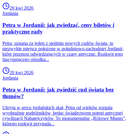
20 kwi 2026
Jordania
Petra w Jordanii: jak zwiedzać, ceny biletów i
praktyczne rady
Petra, uznana za jeden z siedmiu nowych cudów świata, to
niezwykłe miejsce położone w południowo-zachodniej Jordanii,
które przenosi odwiedzających w czasy antyczne. Rozkwit tego
fascynującego ośrodka...
20 kwi 2026
Jordania
Petra w Jordanii: jak zwiedzić cud świata bez
tłumów?
Ukryta w sercu jordańskich skał, Petra od wieków rozpala
wyobraźnię podróżników, będąc świadectwem potęgi antycznej
cywilizacji Nabatejczyków. To monumentalne „Różowe Miasto”,
którego rozkwit przypada...