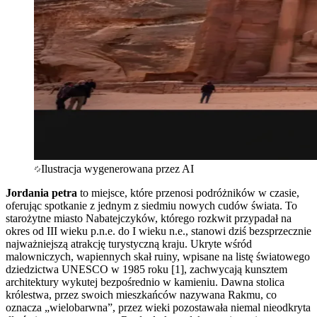
Ilustracja wygenerowana przez AI
Jordania petra
to miejsce, które przenosi podróżników w czasie,
oferując spotkanie z jednym z siedmiu nowych cudów świata. To
starożytne miasto Nabatejczyków, którego rozkwit przypadał na
okres od III wieku p.n.e. do I wieku n.e., stanowi dziś bezsprzecznie
najważniejszą atrakcję turystyczną kraju. Ukryte wśród
malowniczych, wapiennych skał ruiny, wpisane na listę światowego
dziedzictwa UNESCO w 1985 roku [1], zachwycają kunsztem
architektury wykutej bezpośrednio w kamieniu. Dawna stolica
królestwa, przez swoich mieszkańców nazywana Rakmu, co
oznacza „wielobarwna”, przez wieki pozostawała niemal nieodkryta