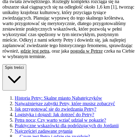
dla świata zewnętrznego. Rozległy kompleks rozciąga się na
obszarze skał ciągnących się na odległość około 1,6 km [1], tworząc
unikalny krajobraz kulturowy, który przyciąga tysiące
zwiedzających. Planując wyprawę do tego skalnego królestwa,
warto przygotować się merytorycznie, dlatego przygotowaliśmy
zestawienie praktycznych wskazówek, które pozwolą w pełni
wykorzystać czas spędzony w tym niezwykłym, pustynnym
mieście. Odkryj z nami sekrety Petry i dowiedz się, jak najlepiej
zaplanować zwiedzanie tego historycznego fenomenu, sprawdzając
również,
gdzie jest petra
, oraz jaka
pogoda w Petrze
czeka na Ciebie
w wybranym terminie.
Spis treści
Historia Petry: Skalne miasto Nabatejczyków
Najważniejsze zabytki Petry, które musisz zobaczyć
Jak przygotować się do zwiedzania Petry?
Logistyka i dojazd: Jak dotrzeć do Petry?
Petra nocą: Czy warto wziąć udział w pokazie?
Praktyczne wskazówki dla podróżujących do Jordanii
Najczęściej zadawane pytania
—
Czym jest Petra i gdzie się znajduje?