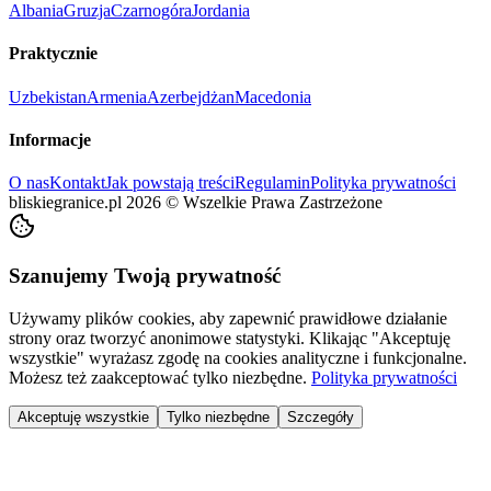
Albania
Gruzja
Czarnogóra
Jordania
Praktycznie
Uzbekistan
Armenia
Azerbejdżan
Macedonia
Informacje
O nas
Kontakt
Jak powstają treści
Regulamin
Polityka prywatności
bliskiegranice.pl
2026
©
Wszelkie Prawa Zastrzeżone
Szanujemy Twoją prywatność
Używamy plików cookies, aby zapewnić prawidłowe działanie
strony oraz tworzyć anonimowe statystyki. Klikając "Akceptuję
wszystkie" wyrażasz zgodę na cookies analityczne i funkcjonalne.
Możesz też zaakceptować tylko niezbędne.
Polityka prywatności
Akceptuję wszystkie
Tylko niezbędne
Szczegóły