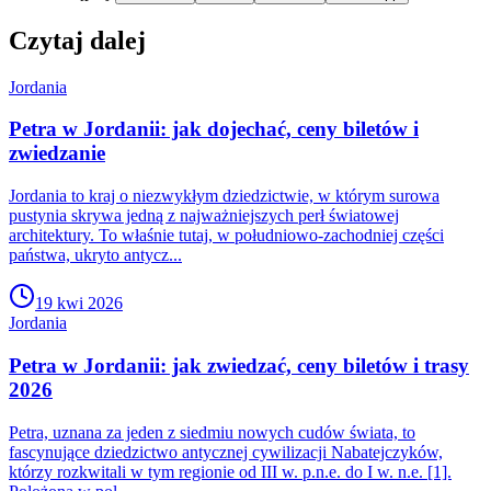
Czytaj dalej
Jordania
Petra w Jordanii: jak dojechać, ceny biletów i
zwiedzanie
Jordania to kraj o niezwykłym dziedzictwie, w którym surowa
pustynia skrywa jedną z najważniejszych perł światowej
architektury. To właśnie tutaj, w południowo-zachodniej części
państwa, ukryto antycz...
19 kwi 2026
Jordania
Petra w Jordanii: jak zwiedzać, ceny biletów i trasy
2026
Petra, uznana za jeden z siedmiu nowych cudów świata, to
fascynujące dziedzictwo antycznej cywilizacji Nabatejczyków,
którzy rozkwitali w tym regionie od III w. p.n.e. do I w. n.e. [1].