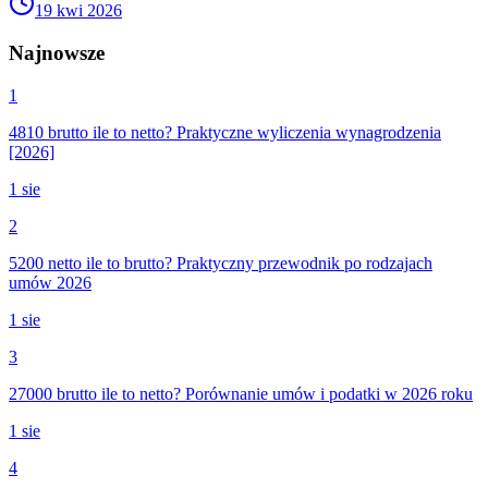
19 kwi 2026
Najnowsze
1
4810 brutto ile to netto? Praktyczne wyliczenia wynagrodzenia
[2026]
1 sie
2
5200 netto ile to brutto? Praktyczny przewodnik po rodzajach
umów 2026
1 sie
3
27000 brutto ile to netto? Porównanie umów i podatki w 2026 roku
1 sie
4