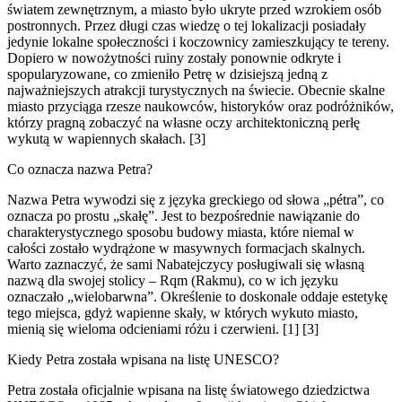
światem zewnętrznym, a miasto było ukryte przed wzrokiem osób
postronnych. Przez długi czas wiedzę o tej lokalizacji posiadały
jedynie lokalne społeczności i koczownicy zamieszkujący te tereny.
Dopiero w nowożytności ruiny zostały ponownie odkryte i
spopularyzowane, co zmieniło Petrę w dzisiejszą jedną z
najważniejszych atrakcji turystycznych na świecie. Obecnie skalne
miasto przyciąga rzesze naukowców, historyków oraz podróżników,
którzy pragną zobaczyć na własne oczy architektoniczną perłę
wykutą w wapiennych skałach. [3]
Co oznacza nazwa Petra?
Nazwa Petra wywodzi się z języka greckiego od słowa „pétra”, co
oznacza po prostu „skałę”. Jest to bezpośrednie nawiązanie do
charakterystycznego sposobu budowy miasta, które niemal w
całości zostało wydrążone w masywnych formacjach skalnych.
Warto zaznaczyć, że sami Nabatejczycy posługiwali się własną
nazwą dla swojej stolicy – Rqm (Rakmu), co w ich języku
oznaczało „wielobarwna”. Określenie to doskonale oddaje estetykę
tego miejsca, gdyż wapienne skały, w których wykuto miasto,
mienią się wieloma odcieniami różu i czerwieni. [1] [3]
Kiedy Petra została wpisana na listę UNESCO?
Petra została oficjalnie wpisana na listę światowego dziedzictwa