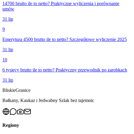
14700 brutto ile to netto? Praktyczne wyliczenia i porównanie
umów
31 lip
9
Emerytura 4500 brutto ile to netto? Szczegółowe wyliczenie 2025
31 lip
10
6 tysięcy brutto ile to netto? Praktyczny przewodnik po zarobkach
31 lip
Bliskie
Granice
Bałkany, Kaukaz i Jedwabny Szlak bez tajemnic
Regiony