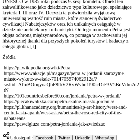
UNESCO w 1985 roku podczas 9. sesji komitetu. Obiekt ten
zakwalifikowano jako dziedzictwo typu kulturowego, spełniające
kryteria I, III oraz IV. Decyzja ta potwierdziła wyjątkową
uniwersalną wartość ruin miasta, które stanowią świadectwo
cywilizacji Nabatejczyków oraz ich unikalnych osiągnięć w
dziedzinie architektury i urbanistyki. Od tego momentu Petra jest
objęta ochroną międzynarodową, co pomaga w zachowaniu jej
historycznej tkanki dla przyszłych pokoleń turystów i badaczy z
całego globu. [1]
Źródła
https://pl.wikipedia.org/wiki/Petra
https://www.wakacje.pl/magazyn/petra-w-jordanii-starozytne-
miasto-wykute-w-skale-7014705574062912a/?
srsltid=AfmBOoqyoaQbF8fbV2RvWvbu1l90icDrF3V5BdVdm7u2
tN
https://101countriesbefore50.com/jordania/petra-w-jordanii/
https://plecakiwalizka.com/petra-skalne-miasto-jordania/
https://pl.khanacademy.org/humanities/ap-art-history/west-and-
central-asia-apahh/west-asia/a/petra-the-rose-red-city-of-the-
nabataeans
https://pawelgluza.com/petra-jordania-jak-zwiedzac
Udostępnij:
Facebook
Twitter
LinkedIn
WhatsApp