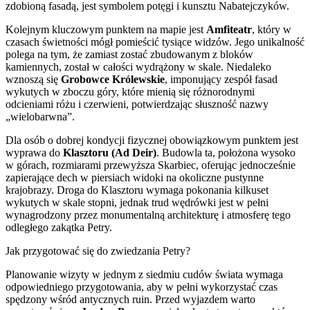
zdobioną fasadą, jest symbolem potęgi i kunsztu Nabatejczyków.
Kolejnym kluczowym punktem na mapie jest
Amfiteatr
, który w
czasach świetności mógł pomieścić tysiące widzów. Jego unikalność
polega na tym, że zamiast zostać zbudowanym z bloków
kamiennych, został w całości wydrążony w skale. Niedaleko
wznoszą się
Grobowce Królewskie
, imponujący zespół fasad
wykutych w zboczu góry, które mienią się różnorodnymi
odcieniami różu i czerwieni, potwierdzając słuszność nazwy
„wielobarwna”.
Dla osób o dobrej kondycji fizycznej obowiązkowym punktem jest
wyprawa do
Klasztoru (Ad Deir)
. Budowla ta, położona wysoko
w górach, rozmiarami przewyższa Skarbiec, oferując jednocześnie
zapierające dech w piersiach widoki na okoliczne pustynne
krajobrazy. Droga do Klasztoru wymaga pokonania kilkuset
wykutych w skale stopni, jednak trud wędrówki jest w pełni
wynagrodzony przez monumentalną architekturę i atmosferę tego
odległego zakątka Petry.
Jak przygotować się do zwiedzania Petry?
Planowanie wizyty w jednym z siedmiu cudów świata wymaga
odpowiedniego przygotowania, aby w pełni wykorzystać czas
spędzony wśród antycznych ruin. Przed wyjazdem warto