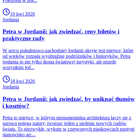
Położona w poł...
19 kwi 2026
Jordania
Petra w Jordanii: jak zwiedzać, ceny biletów i
praktyczne rady
W sercu południowo-zachodniej Jordanii ukryte jest miejsce, które
od wieków rozpala wyobraźnię podróżników i historyków. Petra
jordania to nie tylko ikona światowej turystyki, ale przede
wszystkim jed...
18 kwi 2026
Jordania
Petra w Jordanii: jak zwiedzać, by uniknąć tłumów
i kosztów?
Petra to miejsce, w którym monumentalna architektura łączy się z
surową potęgą natury, tworząc jeden z siedmiu nowych cudów
świata. To niezwykłe, wykute w czerwonych piaskowcach pustyni
stanowisko arc...