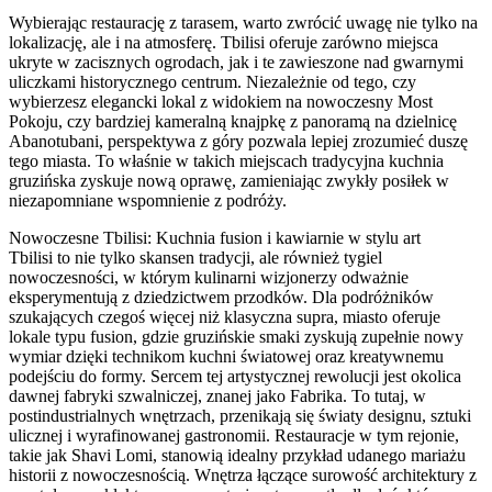
Wybierając restaurację z tarasem, warto zwrócić uwagę nie tylko na
lokalizację, ale i na atmosferę. Tbilisi oferuje zarówno miejsca
ukryte w zacisznych ogrodach, jak i te zawieszone nad gwarnymi
uliczkami historycznego centrum. Niezależnie od tego, czy
wybierzesz elegancki lokal z widokiem na nowoczesny Most
Pokoju, czy bardziej kameralną knajpkę z panoramą na dzielnicę
Abanotubani, perspektywa z góry pozwala lepiej zrozumieć duszę
tego miasta. To właśnie w takich miejscach tradycyjna kuchnia
gruzińska zyskuje nową oprawę, zamieniając zwykły posiłek w
niezapomniane wspomnienie z podróży.
Nowoczesne Tbilisi: Kuchnia fusion i kawiarnie w stylu art
Tbilisi to nie tylko skansen tradycji, ale również tygiel
nowoczesności, w którym kulinarni wizjonerzy odważnie
eksperymentują z dziedzictwem przodków. Dla podróżników
szukających czegoś więcej niż klasyczna supra, miasto oferuje
lokale typu fusion, gdzie gruzińskie smaki zyskują zupełnie nowy
wymiar dzięki technikom kuchni światowej oraz kreatywnemu
podejściu do formy. Sercem tej artystycznej rewolucji jest okolica
dawnej fabryki szwalniczej, znanej jako Fabrika. To tutaj, w
postindustrialnych wnętrzach, przenikają się światy designu, sztuki
ulicznej i wyrafinowanej gastronomii. Restauracje w tym rejonie,
takie jak Shavi Lomi, stanowią idealny przykład udanego mariażu
historii z nowoczesnością. Wnętrza łączące surowość architektury z