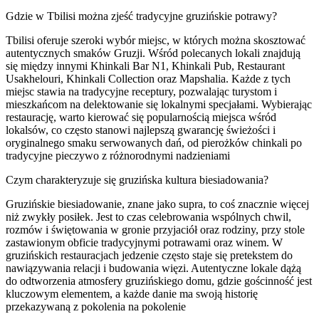
Gdzie w Tbilisi można zjeść tradycyjne gruzińskie potrawy?
Tbilisi oferuje szeroki wybór miejsc, w których można skosztować
autentycznych smaków Gruzji. Wśród polecanych lokali znajdują
się między innymi Khinkali Bar N1, Khinkali Pub, Restaurant
Usakhelouri, Khinkali Collection oraz Mapshalia. Każde z tych
miejsc stawia na tradycyjne receptury, pozwalając turystom i
mieszkańcom na delektowanie się lokalnymi specjałami. Wybierając
restaurację, warto kierować się popularnością miejsca wśród
lokalsów, co często stanowi najlepszą gwarancję świeżości i
oryginalnego smaku serwowanych dań, od pierożków chinkali po
tradycyjne pieczywo z różnorodnymi nadzieniami
Czym charakteryzuje się gruzińska kultura biesiadowania?
Gruzińskie biesiadowanie, znane jako supra, to coś znacznie więcej
niż zwykły posiłek. Jest to czas celebrowania wspólnych chwil,
rozmów i świętowania w gronie przyjaciół oraz rodziny, przy stole
zastawionym obficie tradycyjnymi potrawami oraz winem. W
gruzińskich restauracjach jedzenie często staje się pretekstem do
nawiązywania relacji i budowania więzi. Autentyczne lokale dążą
do odtworzenia atmosfery gruzińskiego domu, gdzie gościnność jest
kluczowym elementem, a każde danie ma swoją historię
przekazywaną z pokolenia na pokolenie