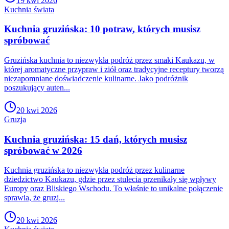
19 kwi 2026
Kuchnia świata
Kuchnia gruzińska: 10 potraw, których musisz
spróbować
Gruzińska kuchnia to niezwykła podróż przez smaki Kaukazu, w
której aromatyczne przypraw i ziół oraz tradycyjne receptury tworzą
niezapomniane doświadczenie kulinarne. Jako podróżnik
poszukujący auten...
20 kwi 2026
Gruzja
Kuchnia gruzińska: 15 dań, których musisz
spróbować w 2026
Kuchnia gruzińska to niezwykła podróż przez kulinarne
dziedzictwo Kaukazu, gdzie przez stulecia przenikały się wpływy
Europy oraz Bliskiego Wschodu. To właśnie to unikalne połączenie
sprawia, że gruzj...
20 kwi 2026