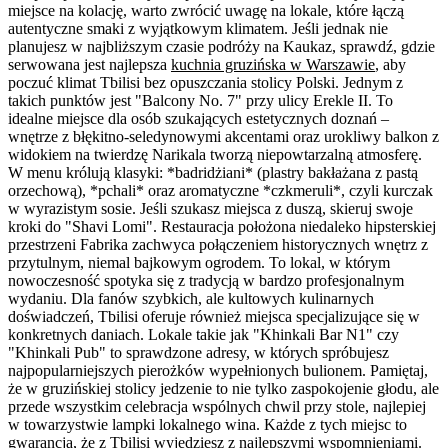
miejsce na kolację, warto zwrócić uwagę na lokale, które łączą
autentyczne smaki z wyjątkowym klimatem. Jeśli jednak nie
planujesz w najbliższym czasie podróży na Kaukaz, sprawdź, gdzie
serwowana jest najlepsza
kuchnia gruzińska w Warszawie
, aby
poczuć klimat Tbilisi bez opuszczania stolicy Polski. Jednym z
takich punktów jest "Balcony No. 7" przy ulicy Erekle II. To
idealne miejsce dla osób szukających estetycznych doznań –
wnętrze z błękitno-seledynowymi akcentami oraz urokliwy balkon z
widokiem na twierdzę Narikala tworzą niepowtarzalną atmosferę.
W menu królują klasyki: *badridżiani* (plastry bakłażana z pastą
orzechową), *pchali* oraz aromatyczne *czkmeruli*, czyli kurczak
w wyrazistym sosie. Jeśli szukasz miejsca z duszą, skieruj swoje
kroki do "Shavi Lomi". Restauracja położona niedaleko hipsterskiej
przestrzeni Fabrika zachwyca połączeniem historycznych wnętrz z
przytulnym, niemal bajkowym ogrodem. To lokal, w którym
nowoczesność spotyka się z tradycją w bardzo profesjonalnym
wydaniu. Dla fanów szybkich, ale kultowych kulinarnych
doświadczeń, Tbilisi oferuje również miejsca specjalizujące się w
konkretnych daniach. Lokale takie jak "Khinkali Bar N1" czy
"Khinkali Pub" to sprawdzone adresy, w których spróbujesz
najpopularniejszych pierożków wypełnionych bulionem. Pamiętaj,
że w gruzińskiej stolicy jedzenie to nie tylko zaspokojenie głodu, ale
przede wszystkim celebracja wspólnych chwil przy stole, najlepiej
w towarzystwie lampki lokalnego wina. Każde z tych miejsc to
gwarancja, że z Tbilisi wyjedziesz z najlepszymi wspomnieniami.