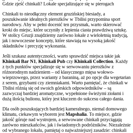
Gdzie zjeść chinkali? Lokale specjalizujące się w pierogach
Chinkali to nieodłączny element gruzińskiej biesiady, a
poszukiwanie idealnych pierożków w Tbilisi przypomina sport
narodowy. Aby w pełni docenić ten przysmak, warto skierować
kroki do miejsc, które uczyniły z lepienia ciasta prawdziwą sztukę.
W stolicy Gruzji znajdziemy zarówno lokale z wieloletnią tradycją,
jak i nowoczesne koncepty, które stawiają na wysoką jakość
składników i precyzję wykonania.
Jeśli szukasz autentyczności, warto sprawdzić miejsca takie jak
Khinkali Bar N1
,
Khinkali Pub
czy
Khinkali Collection
. Każdy
z tych punktów specjalizuje się w serwowaniu pierożków z
różnorodnym nadzieniem – od klasycznego mięsa wołowo-
wieprzowego, przez warianty z baraniną, aż po opcje dla wegetarian
z serem, grzybami czy ziemniakami. Warto pamiętać, że chinkali w
Tbilisi różnią się od swoich górskich odpowiedników – są
zazwyczaj bardziej aromatyczne, wypełnione świeżymi ziołami i
dużą ilością bulionu, który jest kluczem do sukcesu całego dania.
Dla osób poszukujących bardziej kameralnego, niemal domowego
klimatu, ciekawym wyborem jest
Mapshalia
. To miejsce, gdzie
jakość góruje nad wystrojem, a serwowane chinkali przyciągają
zarówno mieszkańców, jak i świadomych podróżników. Niezależnie
od wybranego lokalu, pamiętaj o najważniejszej zasadzie: chinkali