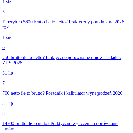
1 sie
5
Emerytura 5600 brutto ile to netto? Praktyczny poradnik na 2026
rok
1 sie
6
750 brutto ile to netto? Praktyczne porównanie umów i składek
ZUS 2026
31 lip
7
700 netto ile to brutto? Poradnik i kalkulator wynagrodzeń 2026
31 lip
8
14700 brutto ile to netto? Praktyczne wyliczenia i porównanie
umów