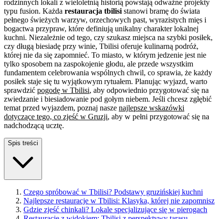
rodzinnych lokali z wieloletnią historią powstają odważne projekty
typu fusion. Każda
restauracja tbilisi
stanowi bramę do świata
pełnego świeżych warzyw, orzechowych past, wyrazistych mięs i
bogactwa przypraw, które definiują unikalny charakter lokalnej
kuchni. Niezależnie od tego, czy szukasz miejsca na szybki posiłek,
czy długą biesiadę przy winie, Tbilisi oferuje kulinarną podróż,
której nie da się zapomnieć. To miasto, w którym jedzenie jest nie
tylko sposobem na zaspokojenie głodu, ale przede wszystkim
fundamentem celebrowania wspólnych chwil, co sprawia, że każdy
posiłek staje się tu wyjątkowym rytuałem. Planując wyjazd, warto
sprawdzić
pogodę w Tbilisi
, aby odpowiednio przygotować się na
zwiedzanie i biesiadowanie pod gołym niebem. Jeśli chcesz zgłębić
temat przed wyjazdem, poznaj nasze
najlepsze wskazówki
dotyczące tego, co zjeść w Gruzji
, aby w pełni przygotować się na
nadchodzącą ucztę.
Spis treści
Czego spróbować w Tbilisi? Podstawy gruzińskiej kuchni
Najlepsze restauracje w Tbilisi: Klasyka, której nie zapomnisz
Gdzie zjeść chinkali? Lokale specjalizujące się w pierogach
Restauracje z widokiem: Tbilisi z perspektywy tarasu