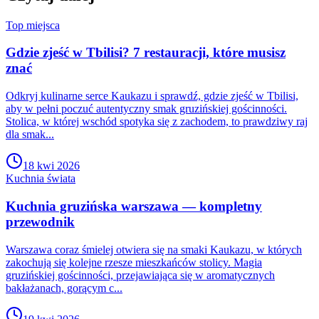
Top miejsca
Gdzie zjeść w Tbilisi? 7 restauracji, które musisz
znać
Odkryj kulinarne serce Kaukazu i sprawdź, gdzie zjeść w Tbilisi,
aby w pełni poczuć autentyczny smak gruzińskiej gościnności.
Stolica, w której wschód spotyka się z zachodem, to prawdziwy raj
dla smak...
18 kwi 2026
Kuchnia świata
Kuchnia gruzińska warszawa — kompletny
przewodnik
Warszawa coraz śmielej otwiera się na smaki Kaukazu, w których
zakochują się kolejne rzesze mieszkańców stolicy. Magia
gruzińskiej gościnności, przejawiająca się w aromatycznych
bakłażanach, gorącym c...