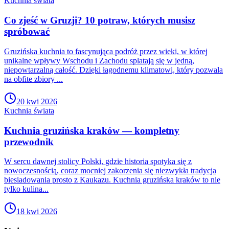
Kuchnia świata
Co zjeść w Gruzji? 10 potraw, których musisz
spróbować
Gruzińska kuchnia to fascynująca podróż przez wieki, w której
unikalne wpływy Wschodu i Zachodu splatają się w jedną,
niepowtarzalną całość. Dzięki łagodnemu klimatowi, który pozwala
na obfite zbiory ...
20 kwi 2026
Kuchnia świata
Kuchnia gruzińska kraków — kompletny
przewodnik
W sercu dawnej stolicy Polski, gdzie historia spotyka się z
nowoczesnością, coraz mocniej zakorzenia się niezwykła tradycja
biesiadowania prosto z Kaukazu. Kuchnia gruzińska kraków to nie
tylko kulina...
18 kwi 2026