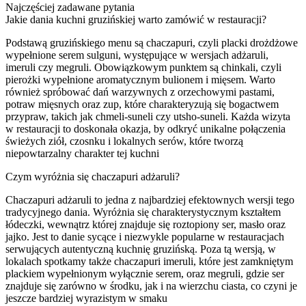
Najczęściej zadawane pytania
Jakie dania kuchni gruzińskiej warto zamówić w restauracji?
Podstawą gruzińskiego menu są chaczapuri, czyli placki drożdżowe
wypełnione serem sulguni, występujące w wersjach adżaruli,
imeruli czy megruli. Obowiązkowym punktem są chinkali, czyli
pierożki wypełnione aromatycznym bulionem i mięsem. Warto
również spróbować dań warzywnych z orzechowymi pastami,
potraw mięsnych oraz zup, które charakteryzują się bogactwem
przypraw, takich jak chmeli-suneli czy utsho-suneli. Każda wizyta
w restauracji to doskonała okazja, by odkryć unikalne połączenia
świeżych ziół, czosnku i lokalnych serów, które tworzą
niepowtarzalny charakter tej kuchni
Czym wyróżnia się chaczapuri adżaruli?
Chaczapuri adżaruli to jedna z najbardziej efektownych wersji tego
tradycyjnego dania. Wyróżnia się charakterystycznym kształtem
łódeczki, wewnątrz której znajduje się roztopiony ser, masło oraz
jajko. Jest to danie sycące i niezwykle popularne w restauracjach
serwujących autentyczną kuchnię gruzińską. Poza tą wersją, w
lokalach spotkamy także chaczapuri imeruli, które jest zamkniętym
plackiem wypełnionym wyłącznie serem, oraz megruli, gdzie ser
znajduje się zarówno w środku, jak i na wierzchu ciasta, co czyni je
jeszcze bardziej wyrazistym w smaku