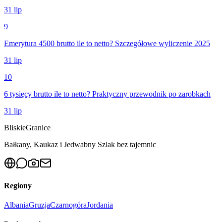
31 lip
9
Emerytura 4500 brutto ile to netto? Szczegółowe wyliczenie 2025
31 lip
10
6 tysięcy brutto ile to netto? Praktyczny przewodnik po zarobkach
31 lip
Bliskie
Granice
Bałkany, Kaukaz i Jedwabny Szlak bez tajemnic
Regiony
Albania
Gruzja
Czarnogóra
Jordania