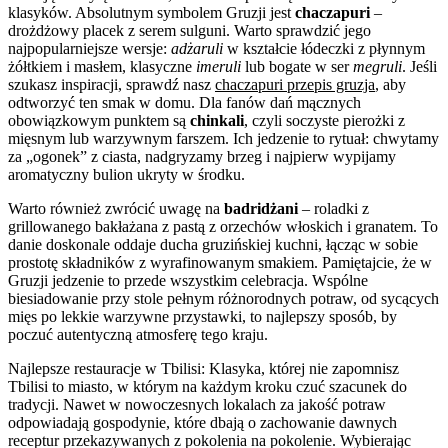
klasyków. Absolutnym symbolem Gruzji jest
chaczapuri
–
drożdżowy placek z serem sulguni. Warto sprawdzić jego
najpopularniejsze wersje:
adżaruli
w kształcie łódeczki z płynnym
żółtkiem i masłem, klasyczne
imeruli
lub bogate w ser
megruli
. Jeśli
szukasz inspiracji, sprawdź nasz
chaczapuri przepis gruzja
, aby
odtworzyć ten smak w domu. Dla fanów dań mącznych
obowiązkowym punktem są
chinkali
, czyli soczyste pierożki z
mięsnym lub warzywnym farszem. Ich jedzenie to rytuał: chwytamy
za „ogonek” z ciasta, nadgryzamy brzeg i najpierw wypijamy
aromatyczny bulion ukryty w środku.
Warto również zwrócić uwagę na
badridżani
– roladki z
grillowanego bakłażana z pastą z orzechów włoskich i granatem. To
danie doskonale oddaje ducha gruzińskiej kuchni, łącząc w sobie
prostotę składników z wyrafinowanym smakiem. Pamiętajcie, że w
Gruzji jedzenie to przede wszystkim celebracja. Wspólne
biesiadowanie przy stole pełnym różnorodnych potraw, od sycących
mięs po lekkie warzywne przystawki, to najlepszy sposób, by
poczuć autentyczną atmosferę tego kraju.
Najlepsze restauracje w Tbilisi: Klasyka, której nie zapomnisz
Tbilisi to miasto, w którym na każdym kroku czuć szacunek do
tradycji. Nawet w nowoczesnych lokalach za jakość potraw
odpowiadają gospodynie, które dbają o zachowanie dawnych
receptur przekazywanych z pokolenia na pokolenie. Wybierając