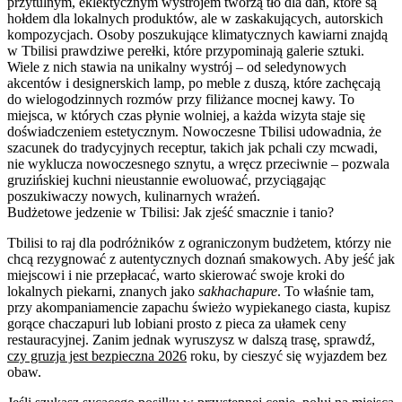
przytulnym, eklektycznym wystrojem tworzą tło dla dań, które są
hołdem dla lokalnych produktów, ale w zaskakujących, autorskich
kompozycjach. Osoby poszukujące klimatycznych kawiarni znajdą
w Tbilisi prawdziwe perełki, które przypominają galerie sztuki.
Wiele z nich stawia na unikalny wystrój – od seledynowych
akcentów i designerskich lamp, po meble z duszą, które zachęcają
do wielogodzinnych rozmów przy filiżance mocnej kawy. To
miejsca, w których czas płynie wolniej, a każda wizyta staje się
doświadczeniem estetycznym. Nowoczesne Tbilisi udowadnia, że
szacunek do tradycyjnych receptur, takich jak pchali czy mcwadi,
nie wyklucza nowoczesnego sznytu, a wręcz przeciwnie – pozwala
gruzińskiej kuchni nieustannie ewoluować, przyciągając
poszukiwaczy nowych, kulinarnych wrażeń.
Budżetowe jedzenie w Tbilisi: Jak zjeść smacznie i tanio?
Tbilisi to raj dla podróżników z ograniczonym budżetem, którzy nie
chcą rezygnować z autentycznych doznań smakowych. Aby jeść jak
miejscowi i nie przepłacać, warto skierować swoje kroki do
lokalnych piekarni, znanych jako
sakhachapure
. To właśnie tam,
przy akompaniamencie zapachu świeżo wypiekanego ciasta, kupisz
gorące chaczapuri lub lobiani prosto z pieca za ułamek ceny
restauracyjnej. Zanim jednak wyruszysz w dalszą trasę, sprawdź,
czy gruzja jest bezpieczna 2026
roku, by cieszyć się wyjazdem bez
obaw.