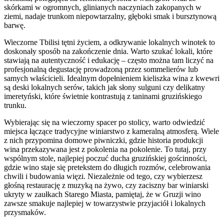
skórkami w ogromnych, glinianych naczyniach zakopanych w
ziemi, nadaje trunkom niepowtarzalny, głęboki smak i bursztynową
barwę.
Wieczorne Tbilisi tętni życiem, a odkrywanie lokalnych winotek to
doskonały sposób na zakończenie dnia. Warto szukać lokali, które
stawiają na autentyczność i edukację – często można tam liczyć na
profesjonalną degustację prowadzoną przez sommelierów lub
samych właścicieli. Idealnym dopełnieniem kieliszka wina z kwewri
są deski lokalnych serów, takich jak słony sulguni czy delikatny
imeretyński, które świetnie kontrastują z taninami gruzińskiego
trunku.
Wybierając się na wieczorny spacer po stolicy, warto odwiedzić
miejsca łączące tradycyjne winiarstwo z kameralną atmosferą. Wiele
z nich przypomina domowe piwniczki, gdzie historia produkcji
wina przekazywana jest z pokolenia na pokolenie. To tutaj, przy
wspólnym stole, najlepiej poczuć ducha gruzińskiej gościnności,
gdzie wino staje się pretekstem do długich rozmów, celebrowania
chwili i budowania więzi. Niezależnie od tego, czy wybierzesz
głośną restaurację z muzyką na żywo, czy zaciszny bar winiarski
ukryty w zaułkach Starego Miasta, pamiętaj, że w Gruzji wino
zawsze smakuje najlepiej w towarzystwie przyjaciół i lokalnych
przysmaków.