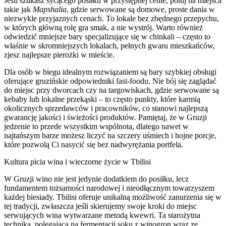
Jeśli szukasz sycącego posiłku w przystępnej cenie, poluj na miejsca
takie jak
Mapshalia
, gdzie serwowane są domowe, proste dania w
niezwykle przyjaznych cenach. To lokale bez zbędnego przepychu,
w których główną rolę gra smak, a nie wystrój. Warto również
odwiedzić mniejsze bary specjalizujące się w chinkali – często to
właśnie w skromniejszych lokalach, pełnych gwaru mieszkańców,
zjesz najlepsze pierożki w mieście.
Dla osób w biegu idealnym rozwiązaniem są bary szybkiej obsługi
oferujące gruzińskie odpowiedniki fast-foodu. Nie bój się zaglądać
do miejsc przy dworcach czy na targowiskach, gdzie serwowane są
kebaby lub lokalne przekąski – to często punkty, które karmią
okolicznych sprzedawców i pracowników, co stanowi najlepszą
gwarancję jakości i świeżości produktów. Pamiętaj, że w Gruzji
jedzenie to przede wszystkim wspólnota, dlatego nawet w
najtańszym barze możesz liczyć na szczery uśmiech i hojne porcje,
które pozwolą Ci nasycić się bez nadwyrężania portfela.
Kultura picia wina i wieczorne życie w Tbilisi
W Gruzji wino nie jest jedynie dodatkiem do posiłku, lecz
fundamentem tożsamości narodowej i nieodłącznym towarzyszem
każdej biesiady. Tbilisi oferuje unikalną możliwość zanurzenia się w
tej tradycji, zwłaszcza jeśli skierujemy swoje kroki do miejsc
serwujących wina wytwarzane metodą kwewri. Ta starożytna
technika, polegająca na fermentacji soku z winogron wraz ze