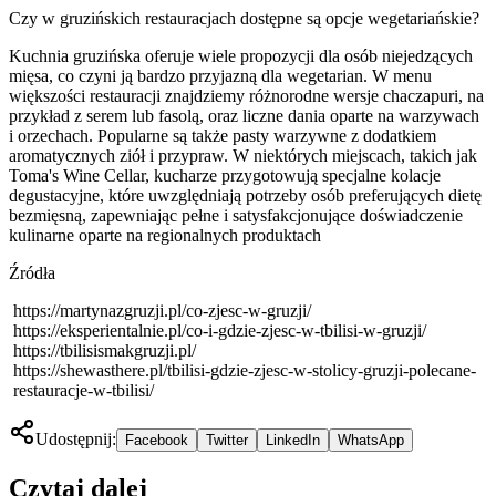
Czy w gruzińskich restauracjach dostępne są opcje wegetariańskie?
Kuchnia gruzińska oferuje wiele propozycji dla osób niejedzących
mięsa, co czyni ją bardzo przyjazną dla wegetarian. W menu
większości restauracji znajdziemy różnorodne wersje chaczapuri, na
przykład z serem lub fasolą, oraz liczne dania oparte na warzywach
i orzechach. Popularne są także pasty warzywne z dodatkiem
aromatycznych ziół i przypraw. W niektórych miejscach, takich jak
Toma's Wine Cellar, kucharze przygotowują specjalne kolacje
degustacyjne, które uwzględniają potrzeby osób preferujących dietę
bezmięsną, zapewniając pełne i satysfakcjonujące doświadczenie
kulinarne oparte na regionalnych produktach
Źródła
https://martynazgruzji.pl/co-zjesc-w-gruzji/
https://eksperientalnie.pl/co-i-gdzie-zjesc-w-tbilisi-w-gruzji/
https://tbilisismakgruzji.pl/
https://shewasthere.pl/tbilisi-gdzie-zjesc-w-stolicy-gruzji-polecane-
restauracje-w-tbilisi/
Udostępnij:
Facebook
Twitter
LinkedIn
WhatsApp
Czytaj dalej