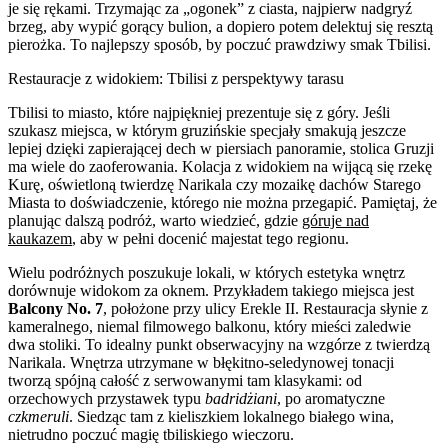
je się rękami. Trzymając za „ogonek” z ciasta, najpierw nadgryź
brzeg, aby wypić gorący bulion, a dopiero potem delektuj się resztą
pierożka. To najlepszy sposób, by poczuć prawdziwy smak Tbilisi.
Restauracje z widokiem: Tbilisi z perspektywy tarasu
Tbilisi to miasto, które najpiękniej prezentuje się z góry. Jeśli
szukasz miejsca, w którym gruzińskie specjały smakują jeszcze
lepiej dzięki zapierającej dech w piersiach panoramie, stolica Gruzji
ma wiele do zaoferowania. Kolacja z widokiem na wijącą się rzekę
Kurę, oświetloną twierdzę Narikala czy mozaikę dachów Starego
Miasta to doświadczenie, którego nie można przegapić. Pamiętaj, że
planując dalszą podróż, warto wiedzieć, gdzie
góruje nad
kaukazem
, aby w pełni docenić majestat tego regionu.
Wielu podróżnych poszukuje lokali, w których estetyka wnętrz
dorównuje widokom za oknem. Przykładem takiego miejsca jest
Balcony No. 7
, położone przy ulicy Erekle II. Restauracja słynie z
kameralnego, niemal filmowego balkonu, który mieści zaledwie
dwa stoliki. To idealny punkt obserwacyjny na wzgórze z twierdzą
Narikala. Wnętrza utrzymane w błękitno-seledynowej tonacji
tworzą spójną całość z serwowanymi tam klasykami: od
orzechowych przystawek typu
badridżiani
, po aromatyczne
czkmeruli
. Siedząc tam z kieliszkiem lokalnego białego wina,
nietrudno poczuć magię tbiliskiego wieczoru.