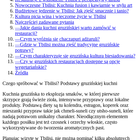
Nowoczesne Tbilisi: Kuchnia fusion i kawiarnie w stylu art
Budżetowe jedzenie w Tbilisi: Jak zjeść smacznie i tanio?
Kultura picia wina i wieczorne życie w Tbilisi
Najczęściej zadawane pytania
—
Jakie dania kuchni gruzińskiej warto zamówić w
restauracji?
—
Czym wyróżnia się chaczapuri adżaruli?
—
Gdzie w Tbilisi można zjeść tradycyjne gruzińskie
potrawy?
—
Czym charakteryzuje się gruzińska kultura biesiadowania?
—
Czy w gruzińskich restauracjach dostępne są opcje
wegetariańskie?
Źródła
Czego spróbować w Tbilisi? Podstawy gruzińskiej kuchni
Kuchnia gruzińska to eksplozja smaków, w której pierwsze
skrzypce grają świeże zioła, intensywne przyprawy oraz lokalne
produkty. Podstawą diety są tu kolendra, estragon, koperek oraz
mieszanki przypraw takie jak chmeli-suneli czy utsho-suneli, które
nadają potrawom unikalny charakter. Nieodłącznym elementem
każdego posiłku jest też czosnek i orzechy włoskie, często
wykorzystywane do tworzenia aromatycznych past.
Planując wizytę w Tbilisi, nie można pominąć kilku absolutnych