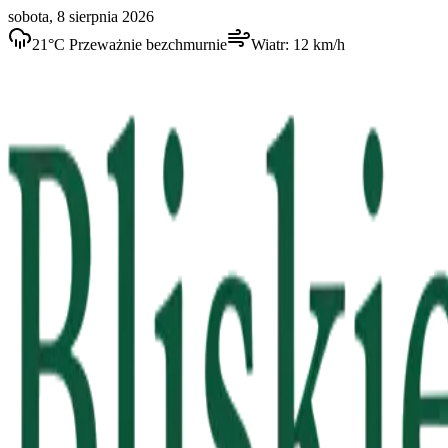
sobota, 8 sierpnia 2026
21
°C
Przeważnie bezchmurnie
Wiatr:
12
km/h