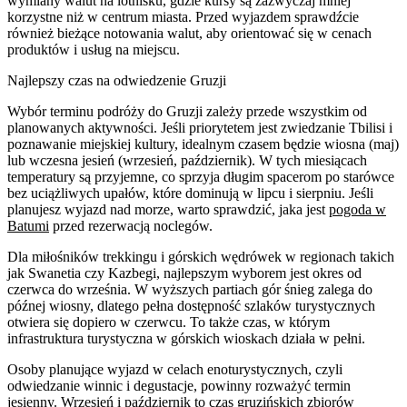
wymiany walut na lotnisku, gdzie kursy są zazwyczaj mniej
korzystne niż w centrum miasta. Przed wyjazdem sprawdźcie
również bieżące notowania walut, aby orientować się w cenach
produktów i usług na miejscu.
Najlepszy czas na odwiedzenie Gruzji
Wybór terminu podróży do Gruzji zależy przede wszystkim od
planowanych aktywności. Jeśli priorytetem jest zwiedzanie Tbilisi i
poznawanie miejskiej kultury, idealnym czasem będzie wiosna (maj)
lub wczesna jesień (wrzesień, październik). W tych miesiącach
temperatury są przyjemne, co sprzyja długim spacerom po starówce
bez uciążliwych upałów, które dominują w lipcu i sierpniu. Jeśli
planujesz wyjazd nad morze, warto sprawdzić, jaka jest
pogoda w
Batumi
przed rezerwacją noclegów.
Dla miłośników trekkingu i górskich wędrówek w regionach takich
jak Swanetia czy Kazbegi, najlepszym wyborem jest okres od
czerwca do września. W wyższych partiach gór śnieg zalega do
późnej wiosny, dlatego pełna dostępność szlaków turystycznych
otwiera się dopiero w czerwcu. To także czas, w którym
infrastruktura turystyczna w górskich wioskach działa w pełni.
Osoby planujące wyjazd w celach enoturystycznych, czyli
odwiedzanie winnic i degustacje, powinny rozważyć termin
jesienny. Wrzesień i październik to czas gruzińskich zbiorów