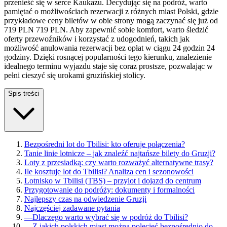
przenieść się w serce Kaukazu. Decydując się na podróż, warto
pamiętać o możliwościach rezerwacji z różnych miast Polski, gdzie
przykładowe ceny biletów w obie strony mogą zaczynać się już od
719 PLN 719 PLN. Aby zapewnić sobie komfort, warto śledzić
oferty przewoźników i korzystać z udogodnień, takich jak
możliwość anulowania rezerwacji bez opłat w ciągu 24 godzin 24
godziny. Dzięki rosnącej popularności tego kierunku, znalezienie
idealnego terminu wyjazdu staje się coraz prostsze, pozwalając w
pełni cieszyć się urokami gruzińskiej stolicy.
Spis treści
Bezpośredni lot do Tbilisi: kto oferuje połączenia?
Tanie linie lotnicze – jak znaleźć najtańsze bilety do Gruzji?
Loty z przesiadką: czy warto rozważyć alternatywne trasy?
Ile kosztuje lot do Tbilisi? Analiza cen i sezonowości
Lotnisko w Tbilisi (TBS) – przylot i dojazd do centrum
Przygotowanie do podróży: dokumenty i formalności
Najlepszy czas na odwiedzenie Gruzji
Najczęściej zadawane pytania
—
Dlaczego warto wybrać się w podróż do Tbilisi?
—
Z jakich polskich miast można polecieć bezpośrednio do