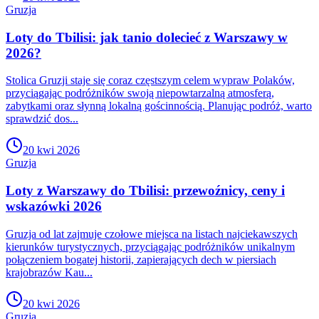
Gruzja
Loty do Tbilisi: jak tanio dolecieć z Warszawy w
2026?
Stolica Gruzji staje się coraz częstszym celem wypraw Polaków,
przyciągając podróżników swoją niepowtarzalną atmosferą,
zabytkami oraz słynną lokalną gościnnością. Planując podróż, warto
sprawdzić dos...
20 kwi 2026
Gruzja
Loty z Warszawy do Tbilisi: przewoźnicy, ceny i
wskazówki 2026
Gruzja od lat zajmuje czołowe miejsca na listach najciekawszych
kierunków turystycznych, przyciągając podróżników unikalnym
połączeniem bogatej historii, zapierających dech w piersiach
krajobrazów Kau...
20 kwi 2026
Gruzja