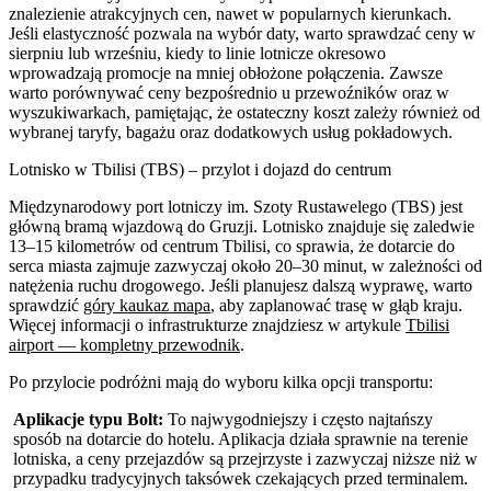
znalezienie atrakcyjnych cen, nawet w popularnych kierunkach.
Jeśli elastyczność pozwala na wybór daty, warto sprawdzać ceny w
sierpniu lub wrześniu, kiedy to linie lotnicze okresowo
wprowadzają promocje na mniej obłożone połączenia. Zawsze
warto porównywać ceny bezpośrednio u przewoźników oraz w
wyszukiwarkach, pamiętając, że ostateczny koszt zależy również od
wybranej taryfy, bagażu oraz dodatkowych usług pokładowych.
Lotnisko w Tbilisi (TBS) – przylot i dojazd do centrum
Międzynarodowy port lotniczy im. Szoty Rustawelego (TBS) jest
główną bramą wjazdową do Gruzji. Lotnisko znajduje się zaledwie
13–15 kilometrów od centrum Tbilisi, co sprawia, że dotarcie do
serca miasta zajmuje zazwyczaj około 20–30 minut, w zależności od
natężenia ruchu drogowego. Jeśli planujesz dalszą wyprawę, warto
sprawdzić
góry kaukaz mapa
, aby zaplanować trasę w głąb kraju.
Więcej informacji o infrastrukturze znajdziesz w artykule
Tbilisi
airport — kompletny przewodnik
.
Po przylocie podróżni mają do wyboru kilka opcji transportu:
Aplikacje typu Bolt:
To najwygodniejszy i często najtańszy
sposób na dotarcie do hotelu. Aplikacja działa sprawnie na terenie
lotniska, a ceny przejazdów są przejrzyste i zazwyczaj niższe niż w
przypadku tradycyjnych taksówek czekających przed terminalem.