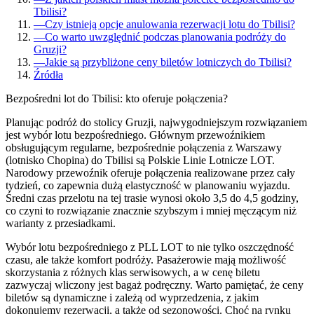
Tbilisi?
—
Czy istnieją opcje anulowania rezerwacji lotu do Tbilisi?
—
Co warto uwzględnić podczas planowania podróży do
Gruzji?
—
Jakie są przybliżone ceny biletów lotniczych do Tbilisi?
Źródła
Bezpośredni lot do Tbilisi: kto oferuje połączenia?
Planując podróż do stolicy Gruzji, najwygodniejszym rozwiązaniem
jest wybór lotu bezpośredniego. Głównym przewoźnikiem
obsługującym regularne, bezpośrednie połączenia z Warszawy
(lotnisko Chopina) do Tbilisi są Polskie Linie Lotnicze LOT.
Narodowy przewoźnik oferuje połączenia realizowane przez cały
tydzień, co zapewnia dużą elastyczność w planowaniu wyjazdu.
Średni czas przelotu na tej trasie wynosi około 3,5 do 4,5 godziny,
co czyni to rozwiązanie znacznie szybszym i mniej męczącym niż
warianty z przesiadkami.
Wybór lotu bezpośredniego z PLL LOT to nie tylko oszczędność
czasu, ale także komfort podróży. Pasażerowie mają możliwość
skorzystania z różnych klas serwisowych, a w cenę biletu
zazwyczaj wliczony jest bagaż podręczny. Warto pamiętać, że ceny
biletów są dynamiczne i zależą od wyprzedzenia, z jakim
dokonujemy rezerwacji, a także od sezonowości. Choć na rynku