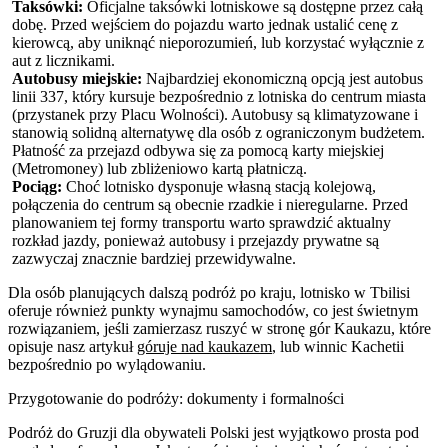
Taksówki:
Oficjalne taksówki lotniskowe są dostępne przez całą
dobę. Przed wejściem do pojazdu warto jednak ustalić cenę z
kierowcą, aby uniknąć nieporozumień, lub korzystać wyłącznie z
aut z licznikami.
Autobusy miejskie:
Najbardziej ekonomiczną opcją jest autobus
linii 337, który kursuje bezpośrednio z lotniska do centrum miasta
(przystanek przy Placu Wolności). Autobusy są klimatyzowane i
stanowią solidną alternatywę dla osób z ograniczonym budżetem.
Płatność za przejazd odbywa się za pomocą karty miejskiej
(Metromoney) lub zbliżeniowo kartą płatniczą.
Pociąg:
Choć lotnisko dysponuje własną stacją kolejową,
połączenia do centrum są obecnie rzadkie i nieregularne. Przed
planowaniem tej formy transportu warto sprawdzić aktualny
rozkład jazdy, ponieważ autobusy i przejazdy prywatne są
zazwyczaj znacznie bardziej przewidywalne.
Dla osób planujących dalszą podróż po kraju, lotnisko w Tbilisi
oferuje również punkty wynajmu samochodów, co jest świetnym
rozwiązaniem, jeśli zamierzasz ruszyć w stronę gór Kaukazu, które
opisuje nasz artykuł
góruje nad kaukazem
, lub winnic Kachetii
bezpośrednio po wylądowaniu.
Przygotowanie do podróży: dokumenty i formalności
Podróż do Gruzji dla obywateli Polski jest wyjątkowo prosta pod