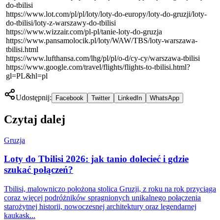
do-tbilisi
https://www.lot.com/pl/pl/loty/loty-do-europy/loty-do-gruzji/loty-
do-tbilisi/loty-z-warszawy-do-tbilisi
https://www.wizzair.com/pl-pl/tanie-loty-do-gruzja
https://www.pansamolocik.pl/loty/WAW/TBS/loty-warszawa-
tbilisi.html
https://www.lufthansa.com/lhg/pl/pl/o-d/cy-cy/warszawa-tbilisi
https://www.google.com/travel/flights/flights-to-tbilisi.html?
gl=PL&hl=pl
Udostępnij:
Facebook
Twitter
LinkedIn
WhatsApp
Czytaj dalej
Gruzja
Loty do Tbilisi 2026: jak tanio dolecieć i gdzie
szukać połączeń?
Tbilisi, malowniczo położona stolica Gruzji, z roku na rok przyciąga
coraz więcej podróżników spragnionych unikalnego połączenia
starożytnej historii, nowoczesnej architektury oraz legendarnej
kaukask...