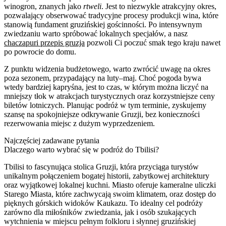
winogron, znanych jako
rtweli
. Jest to niezwykle atrakcyjny okres,
pozwalający obserwować tradycyjne procesy produkcji wina, które
stanowią fundament gruzińskiej gościnności. Po intensywnym
zwiedzaniu warto spróbować lokalnych specjałów, a nasz
chaczapuri przepis gruzja
pozwoli Ci poczuć smak tego kraju nawet
po powrocie do domu.
Z punktu widzenia budżetowego, warto zwrócić uwagę na okres
poza sezonem, przypadający na luty–maj. Choć pogoda bywa
wtedy bardziej kapryśna, jest to czas, w którym można liczyć na
mniejszy tłok w atrakcjach turystycznych oraz korzystniejsze ceny
biletów lotniczych. Planując podróż w tym terminie, zyskujemy
szansę na spokojniejsze odkrywanie Gruzji, bez konieczności
rezerwowania miejsc z dużym wyprzedzeniem.
Najczęściej zadawane pytania
Dlaczego warto wybrać się w podróż do Tbilisi?
Tbilisi to fascynująca stolica Gruzji, która przyciąga turystów
unikalnym połączeniem bogatej historii, zabytkowej architektury
oraz wyjątkowej lokalnej kuchni. Miasto oferuje kameralne uliczki
Starego Miasta, które zachwycają swoim klimatem, oraz dostęp do
pięknych górskich widoków Kaukazu. To idealny cel podróży
zarówno dla miłośników zwiedzania, jak i osób szukających
wytchnienia w miejscu pełnym folkloru i słynnej gruzińskiej