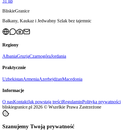
31 lip
Bliskie
Granice
Bałkany, Kaukaz i Jedwabny Szlak bez tajemnic
Regiony
Albania
Gruzja
Czarnogóra
Jordania
Praktycznie
Uzbekistan
Armenia
Azerbejdżan
Macedonia
Informacje
O nas
Kontakt
Jak powstają treści
Regulamin
Polityka prywatności
bliskiegranice.pl
2026
©
Wszelkie Prawa Zastrzeżone
Szanujemy Twoją prywatność