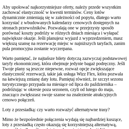
Aby upolować najkorzystniejsze oferty, należy przede wszystkim
zachować elastyczność w kwestii terminów. Ceny lotów
dynamicznie zmieniają się w zależności od popytu, dlatego warto
korzystać z wbudowanych kalendarzy cenowych dostępnych na
stronach przewoźników. Pozwalają one w przejrzysty sposób
porównać koszty podróży w różnych dniach miesiąca i wyłapać
największe okazje. Jeśli planujesz wyjazd z wyprzedzeniem, masz
większą szansę na rezerwację miejsc w najniższych taryfach, zanim
pula promocyjna zostanie wyczerpana.
Warto pamiętać, że najtańsze bilety dotyczą zazwyczaj podstawowej
taryfy ekonomicznej, która obejmuje jedynie bagaż podręczny. Jeśli
Twoje plany są jeszcze niepewne, rozważ opcje zwiększające
elastyczność rezerwacji, takie jak usługa Wizz Flex, która pozwala
na łatwiejszą zmianę daty lotu. Pamiętaj również, że szczyt sezonu
turystycznego przypada na miesiące od lipca do października –
podróżując w okresie poza sezonem, czyli od lutego do maja,
znacząco zwiększasz swoje szanse na znalezienie atrakcyjnych
cenowo połączeń.
Loty z przesiadką: czy warto rozważyć alternatywne trasy?
Mimo że bezpośrednie połączenia wydają się najbardziej kuszące,
loty z przesiadką często okazują się korzystniejszą alternatywą,