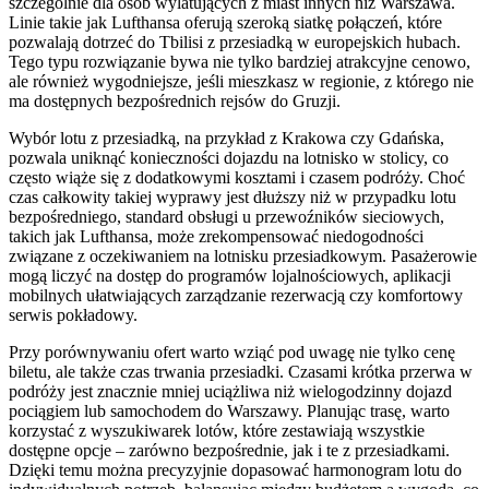
szczególnie dla osób wylatujących z miast innych niż Warszawa.
Linie takie jak Lufthansa oferują szeroką siatkę połączeń, które
pozwalają dotrzeć do Tbilisi z przesiadką w europejskich hubach.
Tego typu rozwiązanie bywa nie tylko bardziej atrakcyjne cenowo,
ale również wygodniejsze, jeśli mieszkasz w regionie, z którego nie
ma dostępnych bezpośrednich rejsów do Gruzji.
Wybór lotu z przesiadką, na przykład z Krakowa czy Gdańska,
pozwala uniknąć konieczności dojazdu na lotnisko w stolicy, co
często wiąże się z dodatkowymi kosztami i czasem podróży. Choć
czas całkowity takiej wyprawy jest dłuższy niż w przypadku lotu
bezpośredniego, standard obsługi u przewoźników sieciowych,
takich jak Lufthansa, może zrekompensować niedogodności
związane z oczekiwaniem na lotnisku przesiadkowym. Pasażerowie
mogą liczyć na dostęp do programów lojalnościowych, aplikacji
mobilnych ułatwiających zarządzanie rezerwacją czy komfortowy
serwis pokładowy.
Przy porównywaniu ofert warto wziąć pod uwagę nie tylko cenę
biletu, ale także czas trwania przesiadki. Czasami krótka przerwa w
podróży jest znacznie mniej uciążliwa niż wielogodzinny dojazd
pociągiem lub samochodem do Warszawy. Planując trasę, warto
korzystać z wyszukiwarek lotów, które zestawiają wszystkie
dostępne opcje – zarówno bezpośrednie, jak i te z przesiadkami.
Dzięki temu można precyzyjnie dopasować harmonogram lotu do