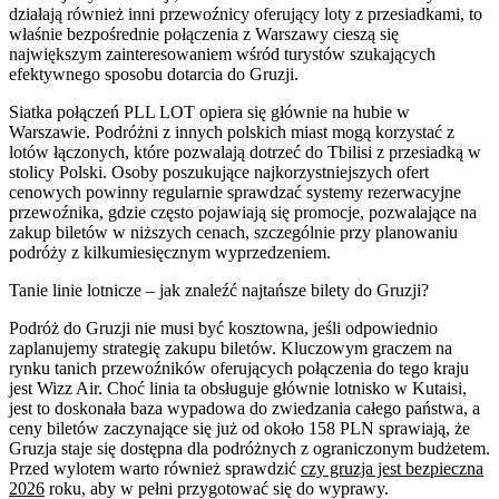
działają również inni przewoźnicy oferujący loty z przesiadkami, to
właśnie bezpośrednie połączenia z Warszawy cieszą się
największym zainteresowaniem wśród turystów szukających
efektywnego sposobu dotarcia do Gruzji.
Siatka połączeń PLL LOT opiera się głównie na hubie w
Warszawie. Podróżni z innych polskich miast mogą korzystać z
lotów łączonych, które pozwalają dotrzeć do Tbilisi z przesiadką w
stolicy Polski. Osoby poszukujące najkorzystniejszych ofert
cenowych powinny regularnie sprawdzać systemy rezerwacyjne
przewoźnika, gdzie często pojawiają się promocje, pozwalające na
zakup biletów w niższych cenach, szczególnie przy planowaniu
podróży z kilkumiesięcznym wyprzedzeniem.
Tanie linie lotnicze – jak znaleźć najtańsze bilety do Gruzji?
Podróż do Gruzji nie musi być kosztowna, jeśli odpowiednio
zaplanujemy strategię zakupu biletów. Kluczowym graczem na
rynku tanich przewoźników oferujących połączenia do tego kraju
jest Wizz Air. Choć linia ta obsługuje głównie lotnisko w Kutaisi,
jest to doskonała baza wypadowa do zwiedzania całego państwa, a
ceny biletów zaczynające się już od około 158 PLN sprawiają, że
Gruzja staje się dostępna dla podróżnych z ograniczonym budżetem.
Przed wylotem warto również sprawdzić
czy gruzja jest bezpieczna
2026
roku, aby w pełni przygotować się do wyprawy.