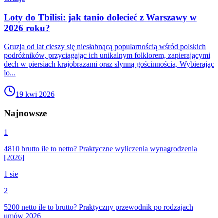
Loty do Tbilisi: jak tanio dolecieć z Warszawy w
2026 roku?
Gruzja od lat cieszy się niesłabnącą popularnością wśród polskich
podróżników, przyciągając ich unikalnym folklorem, zapierającymi
dech w piersiach krajobrazami oraz słynną gościnnością. Wybierając
lo...
19 kwi 2026
Najnowsze
1
4810 brutto ile to netto? Praktyczne wyliczenia wynagrodzenia
[2026]
1 sie
2
5200 netto ile to brutto? Praktyczny przewodnik po rodzajach
umów 2026