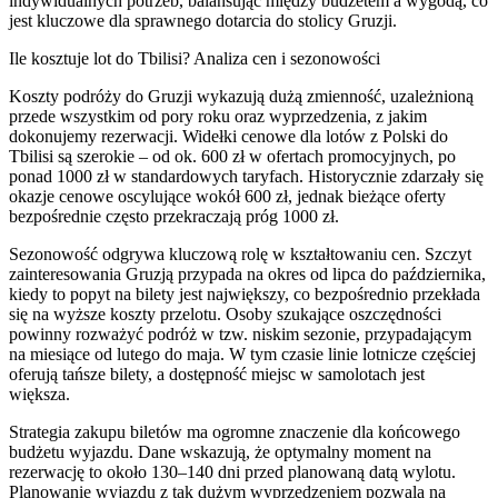
indywidualnych potrzeb, balansując między budżetem a wygodą, co
jest kluczowe dla sprawnego dotarcia do stolicy Gruzji.
Ile kosztuje lot do Tbilisi? Analiza cen i sezonowości
Koszty podróży do Gruzji wykazują dużą zmienność, uzależnioną
przede wszystkim od pory roku oraz wyprzedzenia, z jakim
dokonujemy rezerwacji. Widełki cenowe dla lotów z Polski do
Tbilisi są szerokie – od ok. 600 zł w ofertach promocyjnych, po
ponad 1000 zł w standardowych taryfach. Historycznie zdarzały się
okazje cenowe oscylujące wokół 600 zł, jednak bieżące oferty
bezpośrednie często przekraczają próg 1000 zł.
Sezonowość odgrywa kluczową rolę w kształtowaniu cen. Szczyt
zainteresowania Gruzją przypada na okres od lipca do października,
kiedy to popyt na bilety jest największy, co bezpośrednio przekłada
się na wyższe koszty przelotu. Osoby szukające oszczędności
powinny rozważyć podróż w tzw. niskim sezonie, przypadającym
na miesiące od lutego do maja. W tym czasie linie lotnicze częściej
oferują tańsze bilety, a dostępność miejsc w samolotach jest
większa.
Strategia zakupu biletów ma ogromne znaczenie dla końcowego
budżetu wyjazdu. Dane wskazują, że optymalny moment na
rezerwację to około 130–140 dni przed planowaną datą wylotu.
Planowanie wyjazdu z tak dużym wyprzedzeniem pozwala na