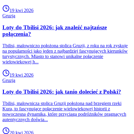
19 kwi 2026
Gruzja
Loty do Tbilisi 2026: jak znaleźć najtańsze
połączenia?
Tbilisi, malowniczo położona stolica Gruzji, z roku na rok zyskuje
na popularności jako jeden z najbardziej fascynujących kierunków
turystycznych. Miasto to stanowi unikalne połączenie
wielowiekowej h...
19 kwi 2026
Gruzja
Loty do Tbilisi 2026: jak tanio dolecieć z Polski?
Tbilisi, malownicza stolica Gruzji położona nad brzegiem rzeki
Kura, to fascynujące połączenie wielowiekowej historii z
nowoczesną dynamiką, które przyciąga podróżników pragnących
autentycznych doświa...
20 kwi 2026