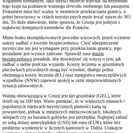
względem formalnym. Jako turyści możecie wjechać na terytorium
tego kraju na podstawie ważnego dowodu osobistego lub paszportu.
Dokument musi być ważny w momencie przekraczania granicy, a
pobyt bezwizowy w celach turystycznych może trwać nawet do 365
dni. To duże ułatwienie, które sprawia, że Gruzja jest jednym z
najłatwiej dostępnych kierunków dla Polaków.
Mimo braku skomplikowanych procedur wizowych, przed wylotem
należy zadbać o kwestie bezpieczeństwa. Choć ubezpieczenie
turystyczne nie jest wymagane przy przekraczaniu granicy, jego
posiadanie jest wysoce zalecane. Sprawdź nasz
gruzja
bezpieczeństwo
poradnik, aby dowiedzieć się więcej o tym, jak
zadbać o siebie podczas wyjazdu. Koszty leczenia w gruzińskich
placówkach prywatnych mogą być wysokie, dlatego polisa
obejmująca koszty leczenia (KL) oraz następstwa nieszczęśliwych
wypadków (NNW) zapewni spokój w razie nieprzewidzianych
sytuacji zdrowotnych.
Walutą obowiązującą w Gruzji jest lari gruzińskie (GEL), które
dzieli się na 100 tetri. Warto pamiętać, że w większych miastach i
popularnych miejscach turystycznych płatności kartą są
powszechne, jednak w mniejszych miejscowościach, lokalnych
sklepach czy na bazarach gotówka jest niezbędna. Najlepiej zabrać
ze sobą dolary amerykańskie (USD) lub euro (EUR), które bez
problemu wymienicie w licznych kantorach w Tbilisi. Unikajcie