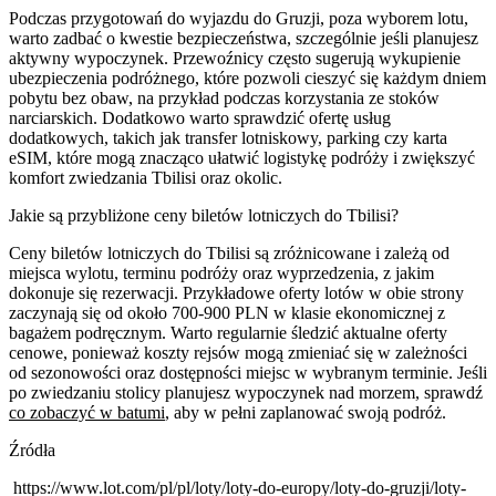
Podczas przygotowań do wyjazdu do Gruzji, poza wyborem lotu,
warto zadbać o kwestie bezpieczeństwa, szczególnie jeśli planujesz
aktywny wypoczynek. Przewoźnicy często sugerują wykupienie
ubezpieczenia podróżnego, które pozwoli cieszyć się każdym dniem
pobytu bez obaw, na przykład podczas korzystania ze stoków
narciarskich. Dodatkowo warto sprawdzić ofertę usług
dodatkowych, takich jak transfer lotniskowy, parking czy karta
eSIM, które mogą znacząco ułatwić logistykę podróży i zwiększyć
komfort zwiedzania Tbilisi oraz okolic.
Jakie są przybliżone ceny biletów lotniczych do Tbilisi?
Ceny biletów lotniczych do Tbilisi są zróżnicowane i zależą od
miejsca wylotu, terminu podróży oraz wyprzedzenia, z jakim
dokonuje się rezerwacji. Przykładowe oferty lotów w obie strony
zaczynają się od około 700-900 PLN w klasie ekonomicznej z
bagażem podręcznym. Warto regularnie śledzić aktualne oferty
cenowe, ponieważ koszty rejsów mogą zmieniać się w zależności
od sezonowości oraz dostępności miejsc w wybranym terminie. Jeśli
po zwiedzaniu stolicy planujesz wypoczynek nad morzem, sprawdź
co zobaczyć w batumi
, aby w pełni zaplanować swoją podróż.
Źródła
https://www.lot.com/pl/pl/loty/loty-do-europy/loty-do-gruzji/loty-