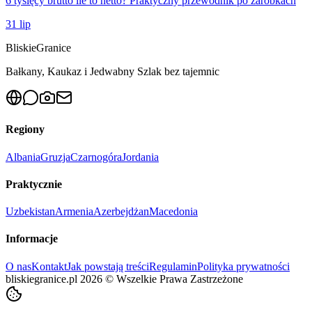
6 tysięcy brutto ile to netto? Praktyczny przewodnik po zarobkach
31 lip
Bliskie
Granice
Bałkany, Kaukaz i Jedwabny Szlak bez tajemnic
Regiony
Albania
Gruzja
Czarnogóra
Jordania
Praktycznie
Uzbekistan
Armenia
Azerbejdżan
Macedonia
Informacje
O nas
Kontakt
Jak powstają treści
Regulamin
Polityka prywatności
bliskiegranice.pl
2026
©
Wszelkie Prawa Zastrzeżone