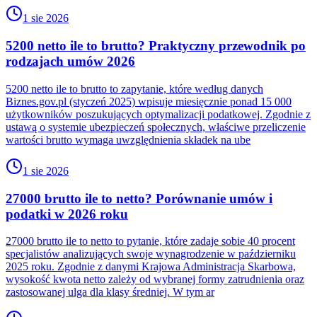
1 sie 2026
5200 netto ile to brutto? Praktyczny przewodnik po
rodzajach umów 2026
5200 netto ile to brutto to zapytanie, które według danych
Biznes.gov.pl (styczeń 2025) wpisuje miesięcznie ponad 15 000
użytkowników poszukujących optymalizacji podatkowej. Zgodnie z
ustawą o systemie ubezpieczeń społecznych, właściwe przeliczenie
wartości brutto wymaga uwzględnienia składek na ube
1 sie 2026
27000 brutto ile to netto? Porównanie umów i
podatki w 2026 roku
27000 brutto ile to netto to pytanie, które zadaje sobie 40 procent
specjalistów analizujących swoje wynagrodzenie w październiku
2025 roku. Zgodnie z danymi Krajowa Administracja Skarbowa,
wysokość kwota netto zależy od wybranej formy zatrudnienia oraz
zastosowanej ulga dla klasy średniej. W tym ar