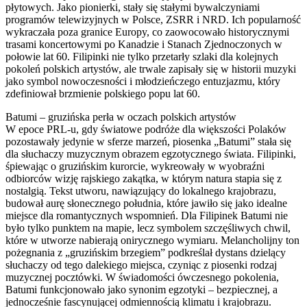
płytowych. Jako pionierki, stały się stałymi bywalczyniami
programów telewizyjnych w Polsce, ZSRR i NRD. Ich popularność
wykraczała poza granice Europy, co zaowocowało historycznymi
trasami koncertowymi po Kanadzie i Stanach Zjednoczonych w
połowie lat 60. Filipinki nie tylko przetarły szlaki dla kolejnych
pokoleń polskich artystów, ale trwale zapisały się w historii muzyki
jako symbol nowoczesności i młodzieńczego entuzjazmu, który
zdefiniował brzmienie polskiego popu lat 60.
Batumi – gruzińska perła w oczach polskich artystów
W epoce PRL-u, gdy światowe podróże dla większości Polaków
pozostawały jedynie w sferze marzeń, piosenka „Batumi” stała się
dla słuchaczy muzycznym obrazem egzotycznego świata. Filipinki,
śpiewając o gruzińskim kurorcie, wykreowały w wyobraźni
odbiorców wizję rajskiego zakątka, w którym natura stapia się z
nostalgią. Tekst utworu, nawiązujący do lokalnego krajobrazu,
budował aurę słonecznego południa, które jawiło się jako idealne
miejsce dla romantycznych wspomnień. Dla Filipinek Batumi nie
było tylko punktem na mapie, lecz symbolem szczęśliwych chwil,
które w utworze nabierają onirycznego wymiaru. Melancholijny ton
pożegnania z „gruzińskim brzegiem” podkreślał dystans dzielący
słuchaczy od tego dalekiego miejsca, czyniąc z piosenki rodzaj
muzycznej pocztówki. W świadomości ówczesnego pokolenia,
Batumi funkcjonowało jako synonim egzotyki – bezpiecznej, a
jednocześnie fascynującej odmiennością klimatu i krajobrazu.