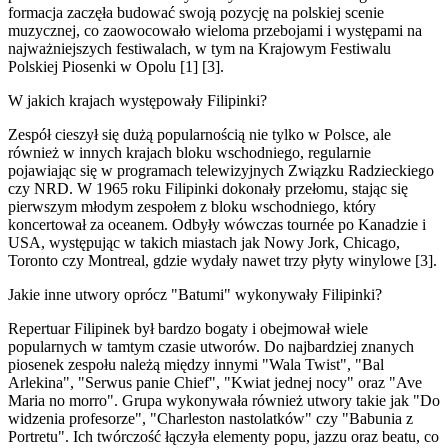
formacja zaczęła budować swoją pozycję na polskiej scenie
muzycznej, co zaowocowało wieloma przebojami i występami na
najważniejszych festiwalach, w tym na Krajowym Festiwalu
Polskiej Piosenki w Opolu [1] [3].
W jakich krajach występowały Filipinki?
Zespół cieszył się dużą popularnością nie tylko w Polsce, ale
również w innych krajach bloku wschodniego, regularnie
pojawiając się w programach telewizyjnych Związku Radzieckiego
czy NRD. W 1965 roku Filipinki dokonały przełomu, stając się
pierwszym młodym zespołem z bloku wschodniego, który
koncertował za oceanem. Odbyły wówczas tournée po Kanadzie i
USA, występując w takich miastach jak Nowy Jork, Chicago,
Toronto czy Montreal, gdzie wydały nawet trzy płyty winylowe [3].
Jakie inne utwory oprócz "Batumi" wykonywały Filipinki?
Repertuar Filipinek był bardzo bogaty i obejmował wiele
popularnych w tamtym czasie utworów. Do najbardziej znanych
piosenek zespołu należą między innymi "Wala Twist", "Bal
Arlekina", "Serwus panie Chief", "Kwiat jednej nocy" oraz "Ave
Maria no morro". Grupa wykonywała również utwory takie jak "Do
widzenia profesorze", "Charleston nastolatków" czy "Babunia z
Portretu". Ich twórczość łączyła elementy popu, jazzu oraz beatu, co