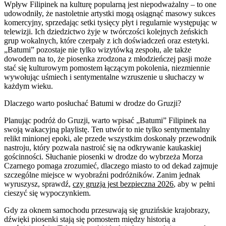
Wpływ Filipinek na kulturę popularną jest niepodważalny – to one
udowodniły, że nastoletnie artystki mogą osiągnąć masowy sukces
komercyjny, sprzedając setki tysięcy płyt i regularnie występując w
telewizji. Ich dziedzictwo żyje w twórczości kolejnych żeńskich
grup wokalnych, które czerpały z ich doświadczeń oraz estetyki.
„Batumi” pozostaje nie tylko wizytówką zespołu, ale także
dowodem na to, że piosenka zrodzona z młodzieńczej pasji może
stać się kulturowym pomostem łączącym pokolenia, niezmiennie
wywołując uśmiech i sentymentalne wzruszenie u słuchaczy w
każdym wieku.
Dlaczego warto posłuchać Batumi w drodze do Gruzji?
Planując podróż do Gruzji, warto wpisać „Batumi” Filipinek na
swoją wakacyjną playlistę. Ten utwór to nie tylko sentymentalny
relikt minionej epoki, ale przede wszystkim doskonały przewodnik
nastroju, który pozwala nastroić się na odkrywanie kaukaskiej
gościnności. Słuchanie piosenki w drodze do wybrzeża Morza
Czarnego pomaga zrozumieć, dlaczego miasto to od dekad zajmuje
szczególne miejsce w wyobraźni podróżników. Zanim jednak
wyruszysz, sprawdź,
czy gruzja jest bezpieczna 2026
, aby w pełni
cieszyć się wypoczynkiem.
Gdy za oknem samochodu przesuwają się gruzińskie krajobrazy,
dźwięki piosenki stają się pomostem między historią a