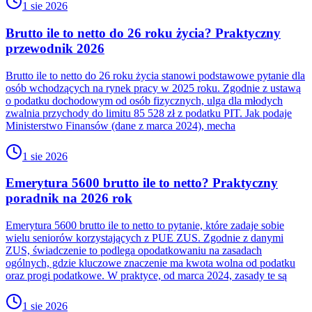
1 sie 2026
Brutto ile to netto do 26 roku życia? Praktyczny
przewodnik 2026
Brutto ile to netto do 26 roku życia stanowi podstawowe pytanie dla
osób wchodzących na rynek pracy w 2025 roku. Zgodnie z ustawą
o podatku dochodowym od osób fizycznych, ulga dla młodych
zwalnia przychody do limitu 85 528 zł z podatku PIT. Jak podaje
Ministerstwo Finansów (dane z marca 2024), mecha
1 sie 2026
Emerytura 5600 brutto ile to netto? Praktyczny
poradnik na 2026 rok
Emerytura 5600 brutto ile to netto to pytanie, które zadaje sobie
wielu seniorów korzystających z PUE ZUS. Zgodnie z danymi
ZUS, świadczenie to podlega opodatkowaniu na zasadach
ogólnych, gdzie kluczowe znaczenie ma kwota wolna od podatku
oraz progi podatkowe. W praktyce, od marca 2024, zasady te są
1 sie 2026