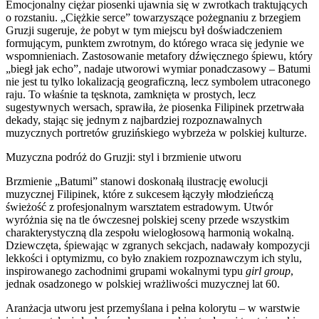
Emocjonalny ciężar piosenki ujawnia się w zwrotkach traktujących
o rozstaniu. „Ciężkie serce” towarzyszące pożegnaniu z brzegiem
Gruzji sugeruje, że pobyt w tym miejscu był doświadczeniem
formującym, punktem zwrotnym, do którego wraca się jedynie we
wspomnieniach. Zastosowanie metafory dźwięcznego śpiewu, który
„biegł jak echo”, nadaje utworowi wymiar ponadczasowy – Batumi
nie jest tu tylko lokalizacją geograficzną, lecz symbolem utraconego
raju. To właśnie ta tęsknota, zamknięta w prostych, lecz
sugestywnych wersach, sprawiła, że piosenka Filipinek przetrwała
dekady, stając się jednym z najbardziej rozpoznawalnych
muzycznych portretów gruzińskiego wybrzeża w polskiej kulturze.
Muzyczna podróż do Gruzji: styl i brzmienie utworu
Brzmienie „Batumi” stanowi doskonałą ilustrację ewolucji
muzycznej Filipinek, które z sukcesem łączyły młodzieńczą
świeżość z profesjonalnym warsztatem estradowym. Utwór
wyróżnia się na tle ówczesnej polskiej sceny przede wszystkim
charakterystyczną dla zespołu wielogłosową harmonią wokalną.
Dziewczęta, śpiewając w zgranych sekcjach, nadawały kompozycji
lekkości i optymizmu, co było znakiem rozpoznawczym ich stylu,
inspirowanego zachodnimi grupami wokalnymi typu
girl group
,
jednak osadzonego w polskiej wrażliwości muzycznej lat 60.
Aranżacja utworu jest przemyślana i pełna kolorytu – w warstwie