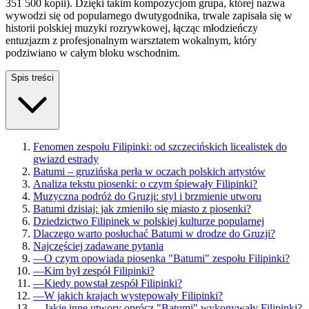
351 500 kopii). Dzięki takim kompozycjom grupa, której nazwa
wywodzi się od popularnego dwutygodnika, trwale zapisała się w
historii polskiej muzyki rozrywkowej, łącząc młodzieńczy
entuzjazm z profesjonalnym warsztatem wokalnym, który
podziwiano w całym bloku wschodnim.
Spis treści
Fenomen zespołu Filipinki: od szczecińskich licealistek do
gwiazd estrady
Batumi – gruzińska perła w oczach polskich artystów
Analiza tekstu piosenki: o czym śpiewały Filipinki?
Muzyczna podróż do Gruzji: styl i brzmienie utworu
Batumi dzisiaj: jak zmieniło się miasto z piosenki?
Dziedzictwo Filipinek w polskiej kulturze popularnej
Dlaczego warto posłuchać Batumi w drodze do Gruzji?
Najczęściej zadawane pytania
—
O czym opowiada piosenka "Batumi" zespołu Filipinki?
—
Kim był zespół Filipinki?
—
Kiedy powstał zespół Filipinki?
—
W jakich krajach występowały Filipinki?
—
Jakie inne utwory oprócz "Batumi" wykonywały Filipinki?