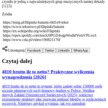
czyniło je jedną z najważniejszych grup muzycznych tamtej dekady
[1] [3].
Źródła
https://ising.pl/filipinki-batumi-r0d1e9-tekst
https://www.tekstowo.pl/filipinki/batumi
https://en.wikipedia.org/wiki/Filipinki
https://open.spotify.com/track/0PGD4vgpWodldYemVPLesA
https://www.cda.pl/video/190821176f
Udostępnij:
Facebook
Twitter
LinkedIn
WhatsApp
Czytaj dalej
4810 brutto ile to netto? Praktyczne wyliczenia
wynagrodzenia [2026]
4810 brutto ile to netto to pytanie, które zadaje sobie 150000 osób
rocznie planujących swój domowy budżet w Polsce. Według
danych Zakład Ubezpieczeń Społecznych (2025), właściwe
zrozumienie struktury płac pozwala uniknąć błędów w rozliczeniach
rocznych. Niniejszy artykuł wyjaśnia, jak typ zatrudnie