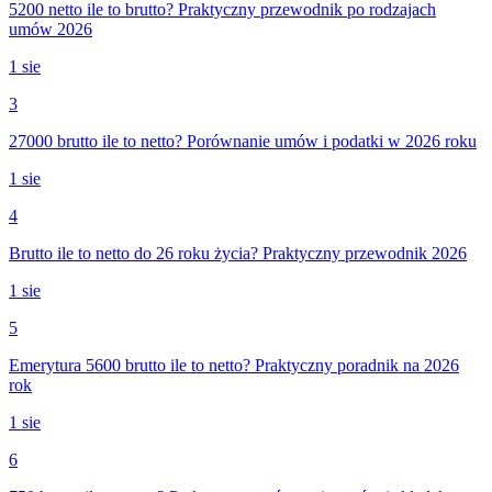
5200 netto ile to brutto? Praktyczny przewodnik po rodzajach
umów 2026
1 sie
3
27000 brutto ile to netto? Porównanie umów i podatki w 2026 roku
1 sie
4
Brutto ile to netto do 26 roku życia? Praktyczny przewodnik 2026
1 sie
5
Emerytura 5600 brutto ile to netto? Praktyczny poradnik na 2026
rok
1 sie
6