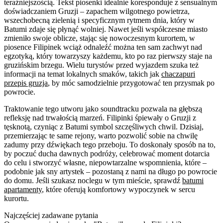
teraźniejszością. Tekst piosenki idealnie koresponduje z sensualnym
doświadczaniem Gruzji – zapachem wilgotnego powietrza,
wszechobecną zielenią i specyficznym rytmem dnia, który w
Batumi zdaje się płynąć wolniej. Nawet jeśli współczesne miasto
zmieniło swoje oblicze, stając się nowoczesnym kurortem, w
piosence Filipinek wciąż odnaleźć można ten sam zachwyt nad
egzotyką, który towarzyszy każdemu, kto po raz pierwszy staje na
gruzińskim brzegu. Wielu turystów przed wyjazdem szuka też
informacji na temat lokalnych smaków, takich jak
chaczapuri
przepis gruzja
, by móc samodzielnie przygotować ten przysmak po
powrocie.
Traktowanie tego utworu jako soundtracku pozwala na głębszą
refleksję nad trwałością marzeń. Filipinki śpiewały o Gruzji z
tęsknotą, czyniąc z Batumi symbol szczęśliwych chwil. Dzisiaj,
przemierzając te same rejony, warto pozwolić sobie na chwilę
zadumy przy dźwiękach tego przeboju. To doskonały sposób na to,
by poczuć ducha dawnych podróży, celebrować moment dotarcia
do celu i stworzyć własne, niepowtarzalne wspomnienia, które –
podobnie jak sny artystek – pozostaną z nami na długo po powrocie
do domu. Jeśli szukasz noclegu w tym mieście, sprawdź
batumi
apartamenty
, które oferują komfortowy wypoczynek w sercu
kurortu.
Najczęściej zadawane pytania