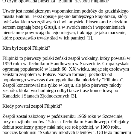
O czym opowiada piosenka "Batumi" zespołu Filipinki?
Utwór jest nostalgicznym wspomnieniem podróży do gruzińskiego
miasta Batumi. Tekst opisuje piękno tamtejszego krajobrazu, który
był świadkiem szczęśliwych chwil artystek. Piosenkarki z ciężkim
sercem żegnają brzeg Gruzji, a w swoich snach i wspomnieniach
nieustannie powracają do tego miejsca, traktując je jako marzenie,
które pozostawiło trwały ślad w ich pamięci [1].
Kim był zespół Filipinki?
Filipinki to pierwszy polski żeński zespół wokalny, który powstał w
1959 roku w Technikum Handlowym w Szczecinie. Grupa zyskała
ogromną popularność w latach 60. XX wieku, stając się czołowym
żeńskim zespołem w Polsce. Nazwa formacji pochodzi od
popularnego wówczas dwutygodnika dla młodzieży "Filipinka".
Zespół koncertował nie tylko w kraju, ale jako pierwszy młody
zespół z bloku wschodniego odbył także trasę koncertową po
Kanadzie i Stanach Zjednoczonych [3].
Kiedy powstał zespół Filipinki?
Zespół został założony w październiku 1959 roku w Szczecinie,
przy okazji obchodów 15-lecia Technikum Handlowego. Oficjalny
debiut sceniczny grupy miał miejsce rok później, w 1960 roku,
podczas konkursu "Szukamy młodych talentów". Od tego momentu