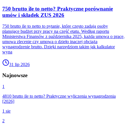
750 brutto ile to netto? Praktyczne porównanie
umów i składek ZUS 2026
750 brutto ile to netto to pytanie, które często zadają osoby
planujące budżet przy pracy na część etatu. Według raportu
Ministerstwa Finansów z października 2025, każda umowa o pracę,
umowa zlecenie czy umowa o dzieło inaczej obciąża
wynagrodzenie brutto. Dzięki narzędziom takim jak kalkulator
wyna
31 lip 2026
Najnowsze
1
4810 brutto ile to netto? Praktyczne wyliczenia wynagrodzenia
[2026]
1 sie
2