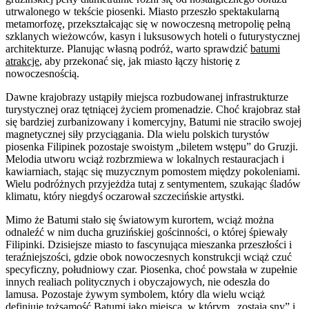
utrwalonego w tekście piosenki. Miasto przeszło spektakularną
metamorfozę, przekształcając się w nowoczesną metropolię pełną
szklanych wieżowców, kasyn i luksusowych hoteli o futurystycznej
architekturze. Planując własną podróż, warto sprawdzić
batumi
atrakcje
, aby przekonać się, jak miasto łączy historię z
nowoczesnością.
Dawne krajobrazy ustąpiły miejsca rozbudowanej infrastrukturze
turystycznej oraz tętniącej życiem promenadzie. Choć krajobraz stał
się bardziej zurbanizowany i komercyjny, Batumi nie straciło swojej
magnetycznej siły przyciągania. Dla wielu polskich turystów
piosenka Filipinek pozostaje swoistym „biletem wstępu” do Gruzji.
Melodia utworu wciąż rozbrzmiewa w lokalnych restauracjach i
kawiarniach, stając się muzycznym pomostem między pokoleniami.
Wielu podróżnych przyjeżdża tutaj z sentymentem, szukając śladów
klimatu, który niegdyś oczarował szczecińskie artystki.
Mimo że Batumi stało się światowym kurortem, wciąż można
odnaleźć w nim ducha gruzińskiej gościnności, o której śpiewały
Filipinki. Dzisiejsze miasto to fascynująca mieszanka przeszłości i
teraźniejszości, gdzie obok nowoczesnych konstrukcji wciąż czuć
specyficzny, południowy czar. Piosenka, choć powstała w zupełnie
innych realiach politycznych i obyczajowych, nie odeszła do
lamusa. Pozostaje żywym symbolem, który dla wielu wciąż
definiuje tożsamość Batumi jako miejsca, w którym „zostają sny” i