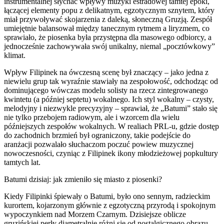
instrumentalnej słychać wpływy muzyki estradowej tamtej epoki,
łączącej elementy popu z delikatnym, egzotycznym sznytem, który
miał przywoływać skojarzenia z daleką, słoneczną Gruzją. Zespół
umiejętnie balansował między tanecznym rytmem a liryzmem, co
sprawiało, że piosenka była przystępna dla masowego odbiorcy, a
jednocześnie zachowywała swój unikalny, niemal „pocztówkowy”
klimat.
Wpływ Filipinek na ówczesną scenę był znaczący – jako jedna z
niewielu grup tak wyraźnie stawiały na zespołowość, odchodząc od
dominującego wówczas modelu solisty na rzecz zintegrowanego
kwintetu (a później septetu) wokalnego. Ich styl wokalny – czysty,
melodyjny i niezwykle precyzyjny – sprawiał, że „Batumi” stało się
nie tylko przebojem radiowym, ale i wzorcem dla wielu
późniejszych zespołów wokalnych. W realiach PRL-u, gdzie dostęp
do zachodnich brzmień był ograniczony, takie podejście do
aranżacji pozwalało słuchaczom poczuć powiew muzycznej
nowoczesności, czyniąc z Filipinek ikony młodzieżowej popkultury
tamtych lat.
Batumi dzisiaj: jak zmieniło się miasto z piosenki?
Kiedy Filipinki śpiewały o Batumi, było ono sennym, radzieckim
kurortem, kojarzonym głównie z egzotyczną przyrodą i spokojnym
wypoczynkiem nad Morzem Czarnym. Dzisiejsze oblicze
gruzińskiej perły diametralnie różni się od nostalgicznego obrazu