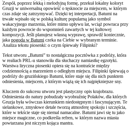
Zespół, poprzez lekką i melodyjną formę, przekuł lokalny koloryt
Gruzji w uniwersalną opowieść o tęsknocie za miejscem, w którym
czas zdaje się zatrzymywać. Dzięki tej interpretacji, Batumi na
trwałe wpisało się w polską kulturę popularną jako symbol
wakacyjnego marzenia, które mimo upływu lat, wciąż powraca przy
każdym powrocie do wspomnień zawartych w tej kultowej
kompozycji. Jeśli planujesz własną wyprawę, sprawdź koniecznie,
jaka
pogoda w Batumi
czeka na Ciebie w wybranym terminie.
Analiza tekstu piosenki: o czym śpiewały Filipinki?
Tekst utworu „Batumi” to nostalgiczna pocztówka z podróży, która
w realiach PRL-u stanowiła dla słuchaczy namiastkę egzotyki.
Warstwa liryczna piosenki opiera się na kontraście między
codziennością a marzeniem o odległym miejscu. Filipinki śpiewają o
podróży do gruzińskiego Batumi, które staje się dla nich punktem
odniesienia, miejscem, z którym wiążą się ich najpiękniejsze sny.
Kluczem do sukcesu utworu jest plastyczny opis krajobrazu.
Odniesienia do natury pobudzały wyobraźnię Polaków, dla których
Gruzja była wówczas kierunkiem niedostępnym i fascynującym. Te
sielankowe, zmysłowe detale tworzą atmosferę spokoju i szczęścia,
które w tekście staje się niemal namacalne. Batumi jawi się tu jako
miejsce magiczne, co podkreśla refren, w którym nazwa miasta
powtarzana jest niczym kojąca mantra.