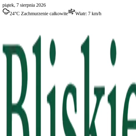
piątek, 7 sierpnia 2026
24
°C
Zachmurzenie całkowite
Wiatr:
7
km/h