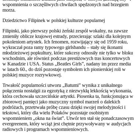
wspomnienia o szczęśliwych chwilach spędzonych nad brzegiem
morza.
Dziedzictwo Filipinek w polskiej kulturze popularnej
Filipinki, jako pierwszy polski żeński zespół wokalny, na zawsze
zmieniły oblicze krajowej estrady, przecierając szlaki dla kolejnym
pokoleniom artystek. Ich fenomen, rozwijający się od 1959 roku,
wykraczał poza ramy typowego girlsbandu – stały się ikonami
młodzieżowej popkultury, które sukcesy odnosiły nie tylko w bloku
wschodnim, ale również podczas prestiżowych tras koncertowych
w Kanadzie i USA. Status „Beatles Girls”, nadany im przez media
w latach 60., do dziś pozostaje symbolem ich pionierskiej roli w
polskiej muzyce rozrywkowej.
Trwałość popularności utworu „Batumi” wynika z unikalnego
połączenia nostalgii za egzotyką z niezwykłą lekkością wykonania,
która cechowała szczecińskie artystki. Piosenka ta, funkcjonująca w
zbiorowej pamięci jako muzyczny symbol marzeń o dalekich
podróżach, przetrwała próbę czasu dzięki swojej melodyjności i
tekstowi, który dla wielu Polaków pozostaje osobistym
wspomnieniem „okna na świat”. Utwór ten stał się ponadczasowym
evergreenem, który wciąż jest chętnie przywoływany w audycjach
radiowych i programach wspomnieniowych.