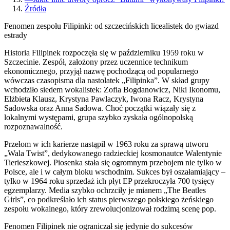
Źródła
Fenomen zespołu Filipinki: od szczecińskich licealistek do gwiazd
estrady
Historia Filipinek rozpoczęła się w październiku 1959 roku w
Szczecinie. Zespół, założony przez uczennice technikum
ekonomicznego, przyjął nazwę pochodzącą od popularnego
wówczas czasopisma dla nastolatek „Filipinka”. W skład grupy
wchodziło siedem wokalistek: Zofia Bogdanowicz, Niki Ikonomu,
Elżbieta Klausz, Krystyna Pawlaczyk, Iwona Racz, Krystyna
Sadowska oraz Anna Sadowa. Choć początki wiązały się z
lokalnymi występami, grupa szybko zyskała ogólnopolską
rozpoznawalność.
Przełom w ich karierze nastąpił w 1963 roku za sprawą utworu
„Wala Twist”, dedykowanego radzieckiej kosmonautce Walentynie
Tierieszkowej. Piosenka stała się ogromnym przebojem nie tylko w
Polsce, ale i w całym bloku wschodnim. Sukces był oszałamiający –
tylko w 1964 roku sprzedaż ich płyt EP przekroczyła 700 tysięcy
egzemplarzy. Media szybko ochrzciły je mianem „The Beatles
Girls”, co podkreślało ich status pierwszego polskiego żeńskiego
zespołu wokalnego, który zrewolucjonizował rodzimą scenę pop.
Fenomen Filipinek nie ograniczał się jedynie do sukcesów