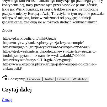
sztywnego konsensusu naukowego dotyczącego przebiegu granicy
kontynentalnej, trasy prowadzące przez wysokie pasma górskie,
takie jak Wielki Kaukaz, są często traktowane jako symboliczne
przejście między Europą a Azją. Turystyka w tym regionie pozwala
odkrywać miejsca, które w zależności od przyjętej definicji
geograficznej, znajdują się w różnych strefach kontynentalnych.
Źródła
https://pl.wikipedia.org/wiki/Gruzja
https://magicznykaukaz.pl/czy-gruzja-lezy-w-europie/
https://misjago.pl/gruzja-wycieczka-w-europie-czy-w-azji/
https://geekweek.interia.pl/podroze/news-gdzie-lezy-gruzja-to-
trudniejsze-pytanie-niz-nam-sie-wydawal,nId,7406066
https://krzysztofmatys.pl/110-gdzie-ley-gruzja/
https://www.exploris.pl/czy-gruzja-jest-w-europie-polozenie-i-
ciekawostki/
Udostępnij:
Facebook
Twitter
LinkedIn
WhatsApp
Czytaj dalej
Gruzja