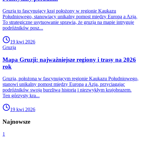
Gruzja to fascynujący kraj położony w regionie Kaukazu
Południowego, stanowiący unikalny pomost między Europą a Azją.
To strategiczne usytuowanie sprawia, że gruzja na mapie intryguje
podróżników posz...
19 kwi 2026
Gruzja
Mapa Gruzji: najważniejsze regiony i trasy na 2026
rok
Gruzja, położona w fascynującym regionie Kaukazu Południowego,
stanowi unikalny pomost między Europą a Azją, przyciągając
podróżników swoją burzliwą historią i niezwykłym krajobrazem.
Ten górzysty kra...
19 kwi 2026
Najnowsze
1