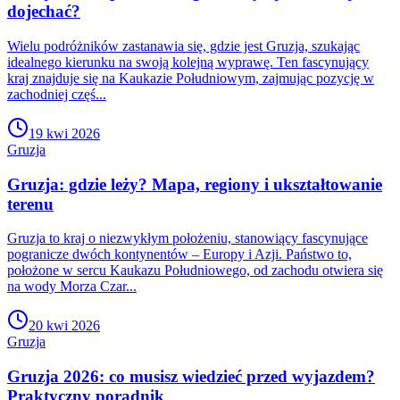
dojechać?
Wielu podróżników zastanawia się, gdzie jest Gruzja, szukając
idealnego kierunku na swoją kolejną wyprawę. Ten fascynujący
kraj znajduje się na Kaukazie Południowym, zajmując pozycję w
zachodniej częś...
19 kwi 2026
Gruzja
Gruzja: gdzie leży? Mapa, regiony i ukształtowanie
terenu
Gruzja to kraj o niezwykłym położeniu, stanowiący fascynujące
pogranicze dwóch kontynentów – Europy i Azji. Państwo to,
położone w sercu Kaukazu Południowego, od zachodu otwiera się
na wody Morza Czar...
20 kwi 2026
Gruzja
Gruzja 2026: co musisz wiedzieć przed wyjazdem?
Praktyczny poradnik