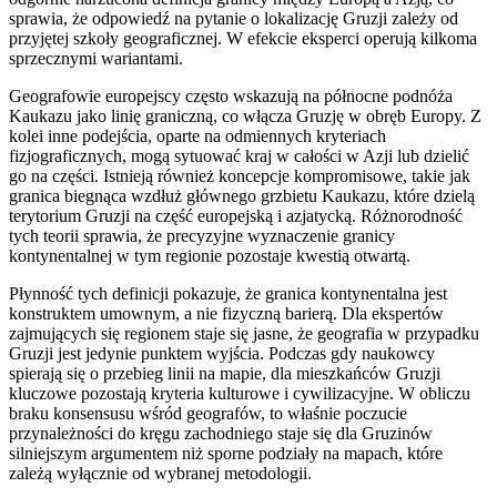
sprawia, że odpowiedź na pytanie o lokalizację Gruzji zależy od
przyjętej szkoły geograficznej. W efekcie eksperci operują kilkoma
sprzecznymi wariantami.
Geografowie europejscy często wskazują na północne podnóża
Kaukazu jako linię graniczną, co włącza Gruzję w obręb Europy. Z
kolei inne podejścia, oparte na odmiennych kryteriach
fizjograficznych, mogą sytuować kraj w całości w Azji lub dzielić
go na części. Istnieją również koncepcje kompromisowe, takie jak
granica biegnąca wzdłuż głównego grzbietu Kaukazu, które dzielą
terytorium Gruzji na część europejską i azjatycką. Różnorodność
tych teorii sprawia, że precyzyjne wyznaczenie granicy
kontynentalnej w tym regionie pozostaje kwestią otwartą.
Płynność tych definicji pokazuje, że granica kontynentalna jest
konstruktem umownym, a nie fizyczną barierą. Dla ekspertów
zajmujących się regionem staje się jasne, że geografia w przypadku
Gruzji jest jedynie punktem wyjścia. Podczas gdy naukowcy
spierają się o przebieg linii na mapie, dla mieszkańców Gruzji
kluczowe pozostają kryteria kulturowe i cywilizacyjne. W obliczu
braku konsensusu wśród geografów, to właśnie poczucie
przynależności do kręgu zachodniego staje się dla Gruzinów
silniejszym argumentem niż sporne podziały na mapach, które
zależą wyłącznie od wybranej metodologii.