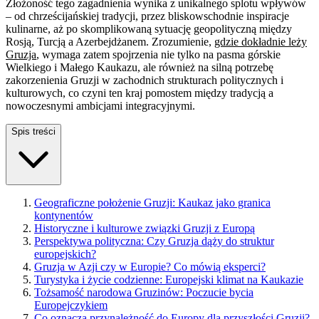
Złożoność tego zagadnienia wynika z unikalnego splotu wpływów
– od chrześcijańskiej tradycji, przez bliskowschodnie inspiracje
kulinarne, aż po skomplikowaną sytuację geopolityczną między
Rosją, Turcją a Azerbejdżanem. Zrozumienie,
gdzie dokładnie leży
Gruzja
, wymaga zatem spojrzenia nie tylko na pasma górskie
Wielkiego i Małego Kaukazu, ale również na silną potrzebę
zakorzenienia Gruzji w zachodnich strukturach politycznych i
kulturowych, co czyni ten kraj pomostem między tradycją a
nowoczesnymi ambicjami integracyjnymi.
Spis treści
Geograficzne położenie Gruzji: Kaukaz jako granica
kontynentów
Historyczne i kulturowe związki Gruzji z Europą
Perspektywa polityczna: Czy Gruzja dąży do struktur
europejskich?
Gruzja w Azji czy w Europie? Co mówią eksperci?
Turystyka i życie codzienne: Europejski klimat na Kaukazie
Tożsamość narodowa Gruzinów: Poczucie bycia
Europejczykiem
Co oznacza przynależność do Europy dla przyszłości Gruzji?