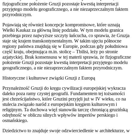
fizjograficzne położenie Gruzji pozostaje kwestią interpretacji
przyjętego modelu geograficznego, a nie niezaprzeczalnym faktem
przyrodniczym.
Pojawiają się również koncepcje kompromisowe, które uznają
Wielki Kaukaz za główną linię podziału. W tym modelu granica
przebiega przez najwyższe szczyty łańcucha, co sprawia, że Gruzja
staje się krajem transkontynentalnym. W takim ujęciu północne
regiony państwa znajdują się w Europie, podczas gdy południowa
część kraju, obejmująca m.in. stolicę – Tbilisi, leży po stronie
azjatyckiej. Brak konsensusu w tej materii sprawia, że fizjograficzne
położenie Gruzji pozostaje kwestią interpretacji przyjętego modelu
geograficznego, a nie niezaprzeczalnym faktem przyrodniczym.
Historyczne i kulturowe związki Gruzji z Europą
Przynależność Gruzji do kręgu cywilizacji europejskiej wykracza
daleko poza ramy czystej geografii. Fundamentem tej tożsamości
jest chrześcijaństwo, które Gruzini przyjęli już w IV wieku, co na
stulecia związało naród z europejskim kręgiem kulturowym i
religijnym. Ta duchowa więź stanowiła tarczę chroniącą gruzińską
odrębność w obliczu silnych wpływów imperiów perskiego i
osmańskiego.
Dziedzictwo to znajduje swoje odzwierciedlenie w architekturze, w