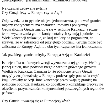
„europejskość” jest fundamentem tożsamości narodowej.
Najczęściej zadawane pytania
Czy Gruzja leży w Europie czy w Azji?
Odpowiedź na to pytanie nie jest jednoznaczna, ponieważ granica
między kontynentami ma charakter umowny i polityczny.
Geograficznie Gruzja znajduje się w regionie Kaukazu, a różne
teorie wyznaczania granic kontynentalnych sytuują ją odmiennie.
Wiele koncepcji wskazuje, że kraj ten leży na pograniczu, co
sprawia, że w zależności od przyjętego podziału, Gruzja może być
zaliczana do Europy, Azji lub obu tych części świata jednocześnie.
Jak przebiega granica między Europą a Azją na Kaukazie?
Istnieje kilka naukowych wersji wyznaczania tej granicy. Według
jednej z nich, linia podziału biegnie wzdłuż głównego grzbietu
Wielkiego Kaukazu. Oznacza to, że północne rejony Gruzji
mogłyby znajdować się w Europie, podczas gdy pozostała część
kraju leżałaby w Azji. Inne koncepcje przesuwają tę granicę na
północne podnóża Kaukazu, co dodatkowo komplikuje precyzyjne
określenie przynależności kontynentalnej poszczególnych regionów
państwa.
Czy Gruzini uważają się za Europejczyków?