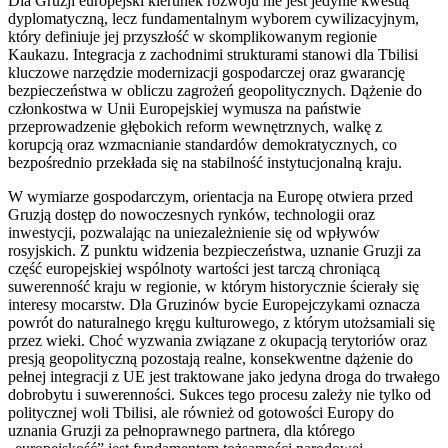
Dla Gruzji europejski kierunek rozwoju nie jest jedynie kwestią
dyplomatyczną, lecz fundamentalnym wyborem cywilizacyjnym,
który definiuje jej przyszłość w skomplikowanym regionie
Kaukazu. Integracja z zachodnimi strukturami stanowi dla Tbilisi
kluczowe narzędzie modernizacji gospodarczej oraz gwarancję
bezpieczeństwa w obliczu zagrożeń geopolitycznych. Dążenie do
członkostwa w Unii Europejskiej wymusza na państwie
przeprowadzenie głębokich reform wewnętrznych, walkę z
korupcją oraz wzmacnianie standardów demokratycznych, co
bezpośrednio przekłada się na stabilność instytucjonalną kraju.
W wymiarze gospodarczym, orientacja na Europę otwiera przed
Gruzją dostęp do nowoczesnych rynków, technologii oraz
inwestycji, pozwalając na uniezależnienie się od wpływów
rosyjskich. Z punktu widzenia bezpieczeństwa, uznanie Gruzji za
część europejskiej wspólnoty wartości jest tarczą chroniącą
suwerenność kraju w regionie, w którym historycznie ścierały się
interesy mocarstw. Dla Gruzinów bycie Europejczykami oznacza
powrót do naturalnego kręgu kulturowego, z którym utożsamiali się
przez wieki. Choć wyzwania związane z okupacją terytoriów oraz
presją geopolityczną pozostają realne, konsekwentne dążenie do
pełnej integracji z UE jest traktowane jako jedyna droga do trwałego
dobrobytu i suwerenności. Sukces tego procesu zależy nie tylko od
politycznej woli Tbilisi, ale również od gotowości Europy do
uznania Gruzji za pełnoprawnego partnera, dla którego