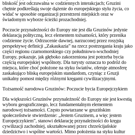
bliskość jest odczuwalna w codziennych interakcjach; Gruzini
chętnie podkreślają swoje dążenie do europejskiego stylu życia, co
widać w sposobie organizacji przestrzeni miejskich oraz w
świadomym wyborze ścieżki prozachodniej.
Poczucie przynależności do Europy nie jest dla Gruzinów jedynie
deklaracją polityczną, lecz elementem tożsamości, który przenika
codzienne życie. Odrzucenie dawnej, narzuconej przez rosyjską
perspektywę definicji „Zakaukazia” na rzecz postrzegania kraju jako
części regionu czarnomorskiego czy południowo-wschodniej
Europy, pokazuje, jak głęboko zakorzeniona jest potrzeba bycia
częścią europejskiej wspólnoty. Dla turysty oznacza to podróż do
miejsca, które choć położone na styku światów, oferuje atmosferę
zaskakująco bliską europejskim standardom, czyniąc z Gruzji
unikalny pomost między różnymi kręgami cywilizacyjnymi.
Tożsamość narodowa Gruzinów: Poczucie bycia Europejczykiem
Dla większości Gruzinów przynależność do Europy nie jest kwestią
wyboru geograficznego, lecz fundamentalnym elementem
narodowej tożsamości. Często powtarzane w gruzińskim
społeczeństwie stwierdzenie: „Jestem Gruzinem, a więc jestem
Europejczykiem”, stanowi deklarację przynależności do kręgu
cywilizacji zachodniej, ukształtowanej przez chrześcijańskie
dziedzictwo i wspólne wartości. Mimo położenia na styku kultur