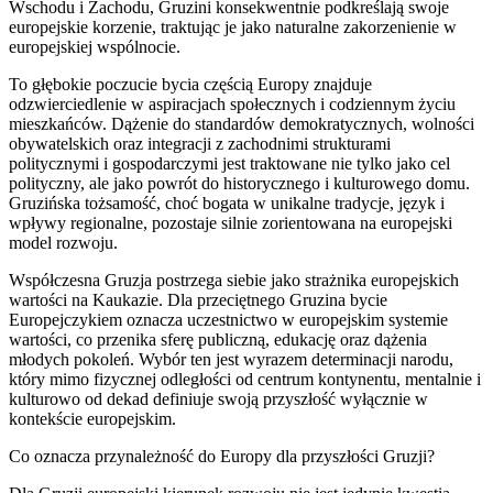
Wschodu i Zachodu, Gruzini konsekwentnie podkreślają swoje
europejskie korzenie, traktując je jako naturalne zakorzenienie w
europejskiej wspólnocie.
To głębokie poczucie bycia częścią Europy znajduje
odzwierciedlenie w aspiracjach społecznych i codziennym życiu
mieszkańców. Dążenie do standardów demokratycznych, wolności
obywatelskich oraz integracji z zachodnimi strukturami
politycznymi i gospodarczymi jest traktowane nie tylko jako cel
polityczny, ale jako powrót do historycznego i kulturowego domu.
Gruzińska tożsamość, choć bogata w unikalne tradycje, język i
wpływy regionalne, pozostaje silnie zorientowana na europejski
model rozwoju.
Współczesna Gruzja postrzega siebie jako strażnika europejskich
wartości na Kaukazie. Dla przeciętnego Gruzina bycie
Europejczykiem oznacza uczestnictwo w europejskim systemie
wartości, co przenika sferę publiczną, edukację oraz dążenia
młodych pokoleń. Wybór ten jest wyrazem determinacji narodu,
który mimo fizycznej odległości od centrum kontynentu, mentalnie i
kulturowo od dekad definiuje swoją przyszłość wyłącznie w
kontekście europejskim.
Co oznacza przynależność do Europy dla przyszłości Gruzji?