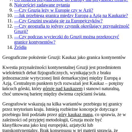
Najczęściej zadawane pytania
—
Czy Gruzja leży w Europie czy w Azji?
—
Jak przebiega granica między Europą a Azją na Kaukazie?
—
Czy Gruzini uważają się za Europejczyków?
—
Czy geografia to jedyny czynnik określający przynależność
Gruzji?
—
Czy podczas wycieczki do Gruzji można przekroczyć
granicę kontynentów?
Źródła
Geograficzne położenie Gruzji: Kaukaz jako granica kontynentów
Kwestia przynależności kontynentalnej Gruzji jest przedmiotem
wieloletnich debat fizjograficznych, wynikających z braku
jednoznacznie wytyczonej linii demarkacyjnej między Europą a
Azją. Centralnym punktem tych rozważań jest Kaukaz – potężny
łańcuch górski, który
góruje nad kaukazem
i stanowi naturalną,
choć umowną barierę między dwiema częściami świata.
Geografowie wskazują na kilka wariantów przebiegu tej granicy
przez terytorium kraju. Istnieją rozbieżne koncepcje dotyczące
przebiegu linii podziału przez
góry kaukaz mapa
, co sprawia, że w
zależności od przyjętej metodologii, Gruzja może być
klasyfikowana jako kraj europejski, azjatycki lub
transkontynentalny. Brak konsensusu w tej materii sprawia, że