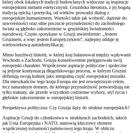
której obok lokalnych tradycji budowlanych widoczne są inspiracje
europejskimi nurtami estetycznymi. Gruzińska literatura, z jej bogatą
tradycją epicką i poetycką, od wieków prowadzi dialog z
europejskim humanizmem. Wartości takie jak wolność, dążenie do
suwerenności oraz silne poczucie przynależności do zachodniego
świata są głęboko zakorzenione w gruzińskiej świadomości
narodowej. Często spotykane w Gruzji stwierdzenie: „Jestem
Gruzinem, a więc jestem Europejczykiem”, najlepiej oddaje tę
wielowiekową autoidentyfikację.
Mimo burzliwej historii, w której kraj balansował między wpływami
Wschodu a Zachodu, Gruzja konsekwentnie pielęgnowała swój
europejski charakter. Współczesne aspiracje polityczne i społeczne
są jedynie kontynuacją długofalowego procesu, w którym Gruzini
definiują swoją kulturę jako integralną część europejskiej mozaiki.
Dla mieszkańców tego kraju Europa nie jest zewnętrznym celem,
lecz naturalnym domem, do którego przynależność potwierdzają nie
tylko traktaty, ale przede wszystkim codzienne wybory, styl życia i
głębokie zakorzenienie w europejskiej historii.
Perspektywa polityczna: Czy Gruzja dąży do struktur europejskich?
Aspiracje Gruzji do członkostwa w strukturach zachodnich, takich
jak Unia Europejska i NATO, stanowią kluczowy element
współczesnej tożsamości państwowej tego kraju. W obliczu