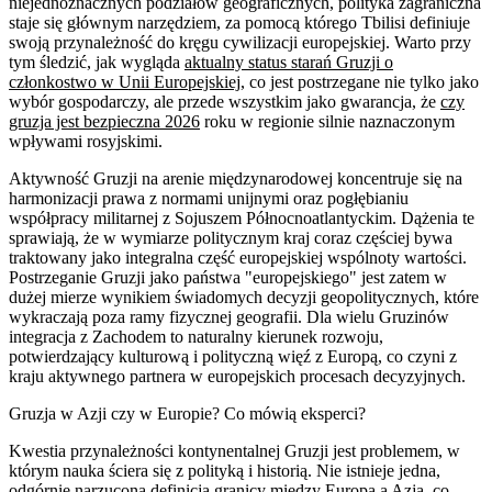
niejednoznacznych podziałów geograficznych, polityka zagraniczna
staje się głównym narzędziem, za pomocą którego Tbilisi definiuje
swoją przynależność do kręgu cywilizacji europejskiej. Warto przy
tym śledzić, jak wygląda
aktualny status starań Gruzji o
członkostwo w Unii Europejskiej
, co jest postrzegane nie tylko jako
wybór gospodarczy, ale przede wszystkim jako gwarancja, że
czy
gruzja jest bezpieczna 2026
roku w regionie silnie naznaczonym
wpływami rosyjskimi.
Aktywność Gruzji na arenie międzynarodowej koncentruje się na
harmonizacji prawa z normami unijnymi oraz pogłębianiu
współpracy militarnej z Sojuszem Północnoatlantyckim. Dążenia te
sprawiają, że w wymiarze politycznym kraj coraz częściej bywa
traktowany jako integralna część europejskiej wspólnoty wartości.
Postrzeganie Gruzji jako państwa "europejskiego" jest zatem w
dużej mierze wynikiem świadomych decyzji geopolitycznych, które
wykraczają poza ramy fizycznej geografii. Dla wielu Gruzinów
integracja z Zachodem to naturalny kierunek rozwoju,
potwierdzający kulturową i polityczną więź z Europą, co czyni z
kraju aktywnego partnera w europejskich procesach decyzyjnych.
Gruzja w Azji czy w Europie? Co mówią eksperci?
Kwestia przynależności kontynentalnej Gruzji jest problemem, w
którym nauka ściera się z polityką i historią. Nie istnieje jedna,
odgórnie narzucona definicja granicy między Europą a Azją, co