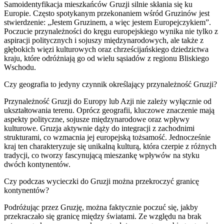
Samoidentyfikacja mieszkańców Gruzji silnie skłania się ku
Europie. Często spotykanym przekonaniem wśród Gruzinów jest
stwierdzenie: „Jestem Gruzinem, a więc jestem Europejczykiem”.
Poczucie przynależności do kręgu europejskiego wynika nie tylko z
aspiracji politycznych i sojuszy międzynarodowych, ale także z
głębokich więzi kulturowych oraz chrześcijańskiego dziedzictwa
kraju, które odróżniają go od wielu sąsiadów z regionu Bliskiego
Wschodu.
Czy geografia to jedyny czynnik określający przynależność Gruzji?
Przynależność Gruzji do Europy lub Azji nie zależy wyłącznie od
ukształtowania terenu. Oprócz geografii, kluczowe znaczenie mają
aspekty polityczne, sojusze międzynarodowe oraz wpływy
kulturowe. Gruzja aktywnie dąży do integracji z zachodnimi
strukturami, co wzmacnia jej europejską tożsamość. Jednocześnie
kraj ten charakteryzuje się unikalną kulturą, która czerpie z różnych
tradycji, co tworzy fascynującą mieszankę wpływów na styku
dwóch kontynentów.
Czy podczas wycieczki do Gruzji można przekroczyć granicę
kontynentów?
Podróżując przez Gruzję, można faktycznie poczuć się, jakby
przekraczało się granicę między światami. Ze względu na brak