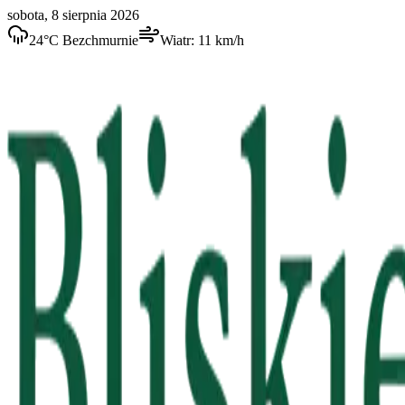
sobota, 8 sierpnia 2026
24
°C
Bezchmurnie
Wiatr:
11
km/h