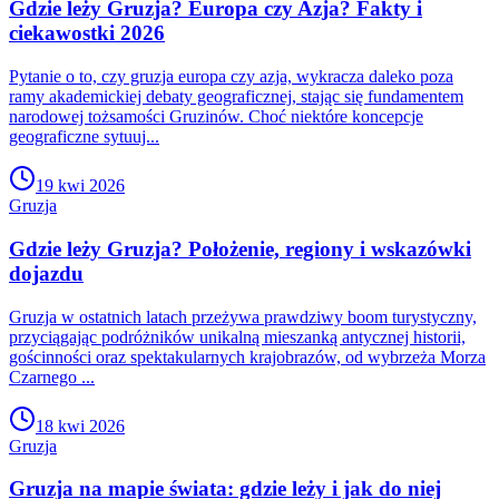
Gdzie leży Gruzja? Europa czy Azja? Fakty i
ciekawostki 2026
Pytanie o to, czy gruzja europa czy azja, wykracza daleko poza
ramy akademickiej debaty geograficznej, stając się fundamentem
narodowej tożsamości Gruzinów. Choć niektóre koncepcje
geograficzne sytuuj...
19 kwi 2026
Gruzja
Gdzie leży Gruzja? Położenie, regiony i wskazówki
dojazdu
Gruzja w ostatnich latach przeżywa prawdziwy boom turystyczny,
przyciągając podróżników unikalną mieszanką antycznej historii,
gościnności oraz spektakularnych krajobrazów, od wybrzeża Morza
Czarnego ...
18 kwi 2026
Gruzja
Gruzja na mapie świata: gdzie leży i jak do niej