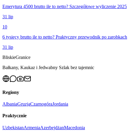
Emerytura 4500 brutto ile to netto? Szczegółowe wyliczenie 2025
31 lip
10
6 tysięcy brutto ile to netto? Praktyczny przewodnik po zarobkach
31 lip
Bliskie
Granice
Bałkany, Kaukaz i Jedwabny Szlak bez tajemnic
Regiony
Albania
Gruzja
Czarnogóra
Jordania
Praktycznie
Uzbekistan
Armenia
Azerbejdżan
Macedonia