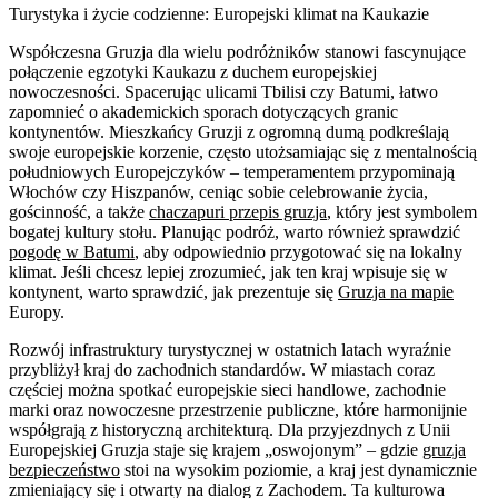
Turystyka i życie codzienne: Europejski klimat na Kaukazie
Współczesna Gruzja dla wielu podróżników stanowi fascynujące
połączenie egzotyki Kaukazu z duchem europejskiej
nowoczesności. Spacerując ulicami Tbilisi czy Batumi, łatwo
zapomnieć o akademickich sporach dotyczących granic
kontynentów. Mieszkańcy Gruzji z ogromną dumą podkreślają
swoje europejskie korzenie, często utożsamiając się z mentalnością
południowych Europejczyków – temperamentem przypominają
Włochów czy Hiszpanów, ceniąc sobie celebrowanie życia,
gościnność, a także
chaczapuri przepis gruzja
, który jest symbolem
bogatej kultury stołu. Planując podróż, warto również sprawdzić
pogodę w Batumi
, aby odpowiednio przygotować się na lokalny
klimat. Jeśli chcesz lepiej zrozumieć, jak ten kraj wpisuje się w
kontynent, warto sprawdzić, jak prezentuje się
Gruzja na mapie
Europy.
Rozwój infrastruktury turystycznej w ostatnich latach wyraźnie
przybliżył kraj do zachodnich standardów. W miastach coraz
częściej można spotkać europejskie sieci handlowe, zachodnie
marki oraz nowoczesne przestrzenie publiczne, które harmonijnie
współgrają z historyczną architekturą. Dla przyjezdnych z Unii
Europejskiej Gruzja staje się krajem „oswojonym” – gdzie
gruzja
bezpieczeństwo
stoi na wysokim poziomie, a kraj jest dynamicznie
zmieniający się i otwarty na dialog z Zachodem. Ta kulturowa