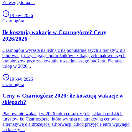
Ze względu na ...
19 kwi 2026
Czarnogóra
Ile kosztują wakacje w Czarnogórze? Ceny
2026/2026
Czarnogóra wyrasta na jedną z najpopularniejszych alternatyw dla
Chorwacji, przyciągając podróżników szukających malowniczych
krajobrazów przy zachowaniu rozsądniejszego budżetu. Planując
urlop w 2026...
19 kwi 2026
Czarnogóra
Ceny w Czarnogórze 2026: ile kosztują wakacje w
sklepach?
Planowanie wakacji w 2026 roku coraz częściej skłania polskich
turystów ku Czarnogórze, która wyrasta na atrakcyjną cenowo
alternatywę dla drożejącej Chorwacji. Choć przyjęcie euro wpłynęło
na koszty ...