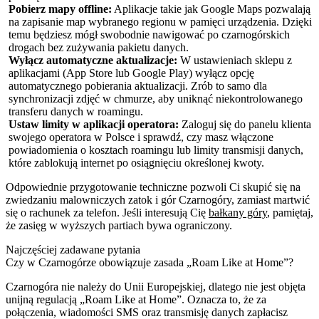
Pobierz mapy offline:
Aplikacje takie jak Google Maps pozwalają
na zapisanie map wybranego regionu w pamięci urządzenia. Dzięki
temu będziesz mógł swobodnie nawigować po czarnogórskich
drogach bez zużywania pakietu danych.
Wyłącz automatyczne aktualizacje:
W ustawieniach sklepu z
aplikacjami (App Store lub Google Play) wyłącz opcję
automatycznego pobierania aktualizacji. Zrób to samo dla
synchronizacji zdjęć w chmurze, aby uniknąć niekontrolowanego
transferu danych w roamingu.
Ustaw limity w aplikacji operatora:
Zaloguj się do panelu klienta
swojego operatora w Polsce i sprawdź, czy masz włączone
powiadomienia o kosztach roamingu lub limity transmisji danych,
które zablokują internet po osiągnięciu określonej kwoty.
Odpowiednie przygotowanie techniczne pozwoli Ci skupić się na
zwiedzaniu malowniczych zatok i gór Czarnogóry, zamiast martwić
się o rachunek za telefon. Jeśli interesują Cię
bałkany góry
, pamiętaj,
że zasięg w wyższych partiach bywa ograniczony.
Najczęściej zadawane pytania
Czy w Czarnogórze obowiązuje zasada „Roam Like at Home”?
Czarnogóra nie należy do Unii Europejskiej, dlatego nie jest objęta
unijną regulacją „Roam Like at Home”. Oznacza to, że za
połączenia, wiadomości SMS oraz transmisję danych zapłacisz