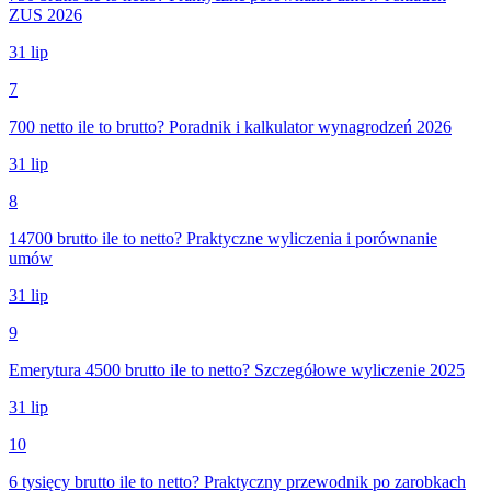
ZUS 2026
31 lip
7
700 netto ile to brutto? Poradnik i kalkulator wynagrodzeń 2026
31 lip
8
14700 brutto ile to netto? Praktyczne wyliczenia i porównanie
umów
31 lip
9
Emerytura 4500 brutto ile to netto? Szczegółowe wyliczenie 2025
31 lip
10
6 tysięcy brutto ile to netto? Praktyczny przewodnik po zarobkach