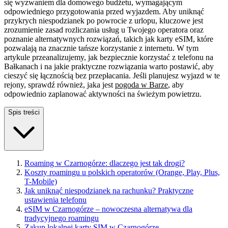
się wyzwaniem dla domowego budżetu, wymagającym
odpowiedniego przygotowania przed wyjazdem. Aby uniknąć
przykrych niespodzianek po powrocie z urlopu, kluczowe jest
zrozumienie zasad rozliczania usług u Twojego operatora oraz
poznanie alternatywnych rozwiązań, takich jak karty eSIM, które
pozwalają na znacznie tańsze korzystanie z internetu. W tym
artykule przeanalizujemy, jak bezpiecznie korzystać z telefonu na
Bałkanach i na jakie praktyczne rozwiązania warto postawić, aby
cieszyć się łącznością bez przepłacania. Jeśli planujesz wyjazd w te
rejony, sprawdź również, jaka jest
pogoda w Barze
, aby
odpowiednio zaplanować aktywności na świeżym powietrzu.
Spis treści
Roaming w Czarnogórze: dlaczego jest tak drogi?
Koszty roamingu u polskich operatorów (Orange, Play, Plus,
T-Mobile)
Jak uniknąć niespodzianek na rachunku? Praktyczne
ustawienia telefonu
eSIM w Czarnogórze – nowoczesna alternatywa dla
tradycyjnego roamingu
Zakup lokalnej karty SIM w Czarnogórze