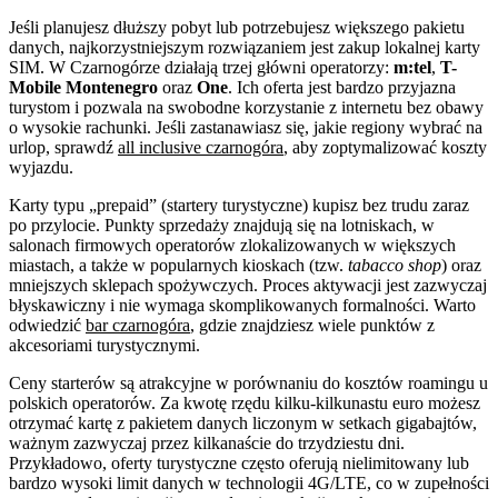
Jeśli planujesz dłuższy pobyt lub potrzebujesz większego pakietu
danych, najkorzystniejszym rozwiązaniem jest zakup lokalnej karty
SIM. W Czarnogórze działają trzej główni operatorzy:
m:tel
,
T-
Mobile Montenegro
oraz
One
. Ich oferta jest bardzo przyjazna
turystom i pozwala na swobodne korzystanie z internetu bez obawy
o wysokie rachunki. Jeśli zastanawiasz się, jakie regiony wybrać na
urlop, sprawdź
all inclusive czarnogóra
, aby zoptymalizować koszty
wyjazdu.
Karty typu „prepaid” (startery turystyczne) kupisz bez trudu zaraz
po przylocie. Punkty sprzedaży znajdują się na lotniskach, w
salonach firmowych operatorów zlokalizowanych w większych
miastach, a także w popularnych kioskach (tzw.
tabacco shop
) oraz
mniejszych sklepach spożywczych. Proces aktywacji jest zazwyczaj
błyskawiczny i nie wymaga skomplikowanych formalności. Warto
odwiedzić
bar czarnogóra
, gdzie znajdziesz wiele punktów z
akcesoriami turystycznymi.
Ceny starterów są atrakcyjne w porównaniu do kosztów roamingu u
polskich operatorów. Za kwotę rzędu kilku-kilkunastu euro możesz
otrzymać kartę z pakietem danych liczonym w setkach gigabajtów,
ważnym zazwyczaj przez kilkanaście do trzydziestu dni.
Przykładowo, oferty turystyczne często oferują nielimitowany lub
bardzo wysoki limit danych w technologii 4G/LTE, co w zupełności