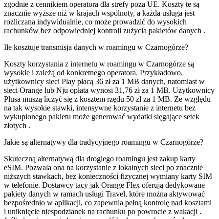
zgodnie z cennikiem operatora dla strefy poza UE. Koszty te są
znacznie wyższe niż w krajach wspólnoty, a każda usługa jest
rozliczana indywidualnie, co może prowadzić do wysokich
rachunków bez odpowiedniej kontroli zużycia pakietów danych .
Ile kosztuje transmisja danych w roamingu w Czarnogórze?
Koszty korzystania z internetu w roamingu w Czarnogórze są
wysokie i zależą od konkretnego operatora. Przykładowo,
użytkownicy sieci Play płacą 36 zł za 1 MB danych, natomiast w
sieci Orange lub Nju opłata wynosi 31,76 zł za 1 MB. Użytkownicy
Plusa muszą liczyć się z kosztem rzędu 50 zł za 1 MB. Ze względu
na tak wysokie stawki, intensywne korzystanie z internetu bez
wykupionego pakietu może generować wydatki sięgające setek
złotych .
Jakie są alternatywy dla tradycyjnego roamingu w Czarnogórze?
Skuteczną alternatywą dla drogiego roamingu jest zakup karty
eSIM. Pozwala ona na korzystanie z lokalnych sieci po znacznie
niższych stawkach, bez konieczności fizycznej wymiany karty SIM
w telefonie. Dostawcy tacy jak Orange Flex oferują dedykowane
pakiety danych w ramach usługi Travel, które można aktywować
bezpośrednio w aplikacji, co zapewnia pełną kontrolę nad kosztami
i uniknięcie niespodzianek na rachunku po powrocie z wakacji
.