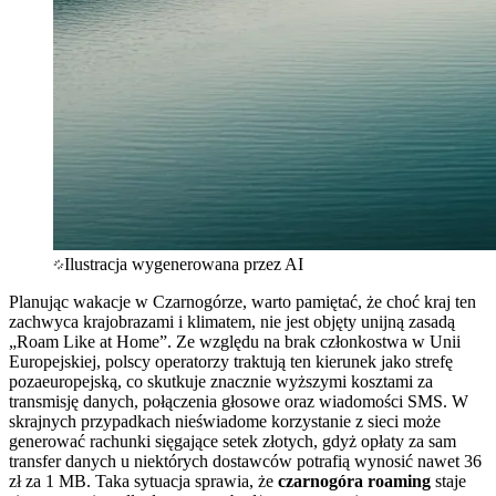
Ilustracja wygenerowana przez AI
Planując wakacje w Czarnogórze, warto pamiętać, że choć kraj ten
zachwyca krajobrazami i klimatem, nie jest objęty unijną zasadą
„Roam Like at Home”. Ze względu na brak członkostwa w Unii
Europejskiej, polscy operatorzy traktują ten kierunek jako strefę
pozaeuropejską, co skutkuje znacznie wyższymi kosztami za
transmisję danych, połączenia głosowe oraz wiadomości SMS. W
skrajnych przypadkach nieświadome korzystanie z sieci może
generować rachunki sięgające setek złotych, gdyż opłaty za sam
transfer danych u niektórych dostawców potrafią wynosić nawet 36
zł za 1 MB. Taka sytuacja sprawia, że
czarnogóra roaming
staje