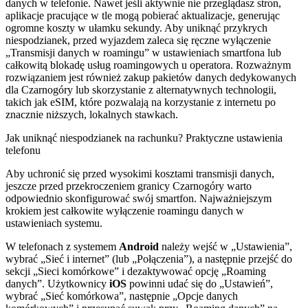
danych w telefonie. Nawet jeśli aktywnie nie przeglądasz stron,
aplikacje pracujące w tle mogą pobierać aktualizacje, generując
ogromne koszty w ułamku sekundy. Aby uniknąć przykrych
niespodzianek, przed wyjazdem zaleca się ręczne wyłączenie
„Transmisji danych w roamingu” w ustawieniach smartfona lub
całkowitą blokadę usług roamingowych u operatora. Rozważnym
rozwiązaniem jest również zakup pakietów danych dedykowanych
dla Czarnogóry lub skorzystanie z alternatywnych technologii,
takich jak eSIM, które pozwalają na korzystanie z internetu po
znacznie niższych, lokalnych stawkach.
Jak uniknąć niespodzianek na rachunku? Praktyczne ustawienia
telefonu
Aby uchronić się przed wysokimi kosztami transmisji danych,
jeszcze przed przekroczeniem granicy Czarnogóry warto
odpowiednio skonfigurować swój smartfon. Najważniejszym
krokiem jest całkowite wyłączenie roamingu danych w
ustawieniach systemu.
W telefonach z systemem
Android
należy wejść w „Ustawienia”,
wybrać „Sieć i internet” (lub „Połączenia”), a następnie przejść do
sekcji „Sieci komórkowe” i dezaktywować opcję „Roaming
danych”. Użytkownicy
iOS
powinni udać się do „Ustawień”,
wybrać „Sieć komórkowa”, następnie „Opcje danych