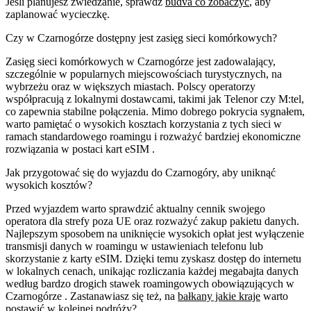
Jeśli planujesz zwiedzanie, sprawdź
budva co zobaczyć
, aby
zaplanować wycieczkę.
Czy w Czarnogórze dostępny jest zasięg sieci komórkowych?
Zasięg sieci komórkowych w Czarnogórze jest zadowalający,
szczególnie w popularnych miejscowościach turystycznych, na
wybrzeżu oraz w większych miastach. Polscy operatorzy
współpracują z lokalnymi dostawcami, takimi jak Telenor czy M:tel,
co zapewnia stabilne połączenia. Mimo dobrego pokrycia sygnałem,
warto pamiętać o wysokich kosztach korzystania z tych sieci w
ramach standardowego roamingu i rozważyć bardziej ekonomiczne
rozwiązania w postaci kart eSIM
.
Jak przygotować się do wyjazdu do Czarnogóry, aby uniknąć
wysokich kosztów?
Przed wyjazdem warto sprawdzić aktualny cennik swojego
operatora dla strefy poza UE oraz rozważyć zakup pakietu danych.
Najlepszym sposobem na uniknięcie wysokich opłat jest wyłączenie
transmisji danych w roamingu w ustawieniach telefonu lub
skorzystanie z karty eSIM. Dzięki temu zyskasz dostęp do internetu
w lokalnych cenach, unikając rozliczania każdej megabajta danych
według bardzo drogich stawek roamingowych obowiązujących w
Czarnogórze
. Zastanawiasz się też, na
bałkany jakie kraje
warto
postawić w kolejnej podróży?