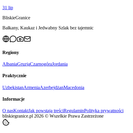
31 lip
Bliskie
Granice
Bałkany, Kaukaz i Jedwabny Szlak bez tajemnic
Regiony
Albania
Gruzja
Czarnogóra
Jordania
Praktycznie
Uzbekistan
Armenia
Azerbejdżan
Macedonia
Informacje
O nas
Kontakt
Jak powstają treści
Regulamin
Polityka prywatności
bliskiegranice.pl
2026
©
Wszelkie Prawa Zastrzeżone