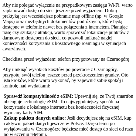
Aby nie polegać wyłącznie na przypadkowym zasięgu Wi-Fi, warto
zaplanować dostęp do sieci jeszcze przed wyjazdem. Dobrą
praktyką jest wcześniejsze pobranie map offline (np. w Google
Maps) oraz niezbędnych dokumentów podróżnych, które będą
dostępne w telefonie nawet bez połączenia z internetem. Planując
trasę czy szukając atrakcji, warto sprawdzić lokalizacje punktów z
darmowym dostępem do sieci, co pozwoli uniknąć nagłej
konieczności korzystania z kosztownego roamingu w sytuacjach
awaryjnych.
Checklista przed wyjazdem: telefon przygotowany na Czarnogórę
Aby uniknąć wysokich kosztów po powrocie z Czarnogóry,
przygotuj swój telefon jeszcze przed przekroczeniem granicy. Oto
lista kroków, które warto wykonać, by zapewnić sobie spokój i
kontrolę nad wydatkami:
Sprawdź kompatybilność z eSIM:
Upewnij się, że Twój smartfon
obsługuje technologię eSIM. To najwygodniejszy sposób na
korzystanie z lokalnego internetu bez konieczności fizycznej
wymiany karty SIM.
Zakup pakietu danych online:
Jeśli decydujesz się na eSIM, kup
i aktywuj pakiet danych jeszcze w Polsce. Dzięki temu po
wylądowaniu w Czarnogórze będziesz mieć dostęp do sieci od razu
po włączeniu telefonu.