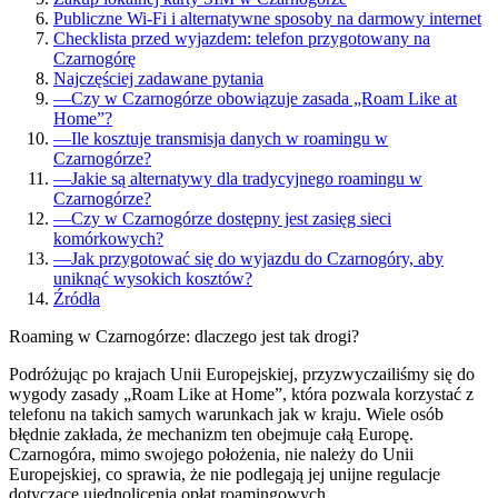
Publiczne Wi-Fi i alternatywne sposoby na darmowy internet
Checklista przed wyjazdem: telefon przygotowany na
Czarnogórę
Najczęściej zadawane pytania
—
Czy w Czarnogórze obowiązuje zasada „Roam Like at
Home”?
—
Ile kosztuje transmisja danych w roamingu w
Czarnogórze?
—
Jakie są alternatywy dla tradycyjnego roamingu w
Czarnogórze?
—
Czy w Czarnogórze dostępny jest zasięg sieci
komórkowych?
—
Jak przygotować się do wyjazdu do Czarnogóry, aby
uniknąć wysokich kosztów?
Źródła
Roaming w Czarnogórze: dlaczego jest tak drogi?
Podróżując po krajach Unii Europejskiej, przyzwyczailiśmy się do
wygody zasady „Roam Like at Home”, która pozwala korzystać z
telefonu na takich samych warunkach jak w kraju. Wiele osób
błędnie zakłada, że mechanizm ten obejmuje całą Europę.
Czarnogóra, mimo swojego położenia, nie należy do Unii
Europejskiej, co sprawia, że nie podlegają jej unijne regulacje
dotyczące ujednolicenia opłat roamingowych.