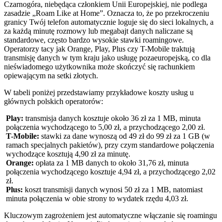
Czarnogóra, niebędąca członkiem Unii Europejskiej, nie podlega
zasadzie „Roam Like at Home”. Oznacza to, że po przekroczeniu
granicy Twój telefon automatycznie loguje się do sieci lokalnych, a
za każdą minutę rozmowy lub megabajt danych naliczane są
standardowe, często bardzo wysokie stawki roamingowe.
Operatorzy tacy jak Orange, Play, Plus czy T-Mobile traktują
transmisję danych w tym kraju jako usługę pozaeuropejską, co dla
nieświadomego użytkownika może skończyć się rachunkiem
opiewającym na setki złotych.
W tabeli poniżej przedstawiamy przykładowe koszty usług u
głównych polskich operatorów:
Play:
transmisja danych kosztuje około 36 zł za 1 MB, minuta
połączenia wychodzącego to 5,00 zł, a przychodzącego 2,00 zł.
T-Mobile:
stawki za dane wynoszą od 49 zł do 99 zł za 1 GB (w
ramach specjalnych pakietów), przy czym standardowe połączenia
wychodzące kosztują 4,90 zł za minutę.
Orange:
opłata za 1 MB danych to około 31,76 zł, minuta
połączenia wychodzącego kosztuje 4,94 zł, a przychodzącego 2,02
zł.
Plus:
koszt transmisji danych wynosi 50 zł za 1 MB, natomiast
minuta połączenia w obie strony to wydatek rzędu 4,03 zł.
Kluczowym zagrożeniem jest automatyczne włączanie się roamingu