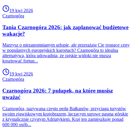
19 kwi 2026
Czarnogóra
Tania Czarnogóra 2026: jak zaplanować budżetowe
wakacje?
Marzysz o niezapomnianym urlopie, ale przerażają Cię rosnące ceny
w popularnych europejskich kurortach? Czarnogóra to idealna
alternatywa, która udowadnia, że rajskie widoki nie muszą
kosztować fortun...
19 kwi 2026
Czarnogóra
Czarnogóra 2026: 7 pułapek, na które musisz
uważać
Czarnogóra, nazywana często perłą Bałkanów, przyciąga turystów
swoim zjawiskowym krajobrazem, łączącym surowe pasma górskie
z krystalicznie czystym Adriatykiem. Kraj ten zamieszkuje ponad
600 000 osób...