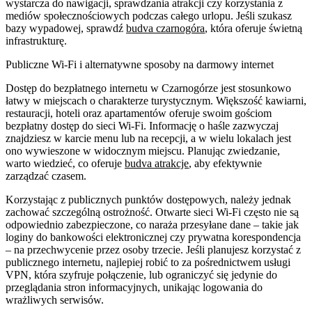
wystarcza do nawigacji, sprawdzania atrakcji czy korzystania z
mediów społecznościowych podczas całego urlopu. Jeśli szukasz
bazy wypadowej, sprawdź
budva czarnogóra
, która oferuje świetną
infrastrukturę.
Publiczne Wi-Fi i alternatywne sposoby na darmowy internet
Dostęp do bezpłatnego internetu w Czarnogórze jest stosunkowo
łatwy w miejscach o charakterze turystycznym. Większość kawiarni,
restauracji, hoteli oraz apartamentów oferuje swoim gościom
bezpłatny dostęp do sieci Wi-Fi. Informację o haśle zazwyczaj
znajdziesz w karcie menu lub na recepcji, a w wielu lokalach jest
ono wywieszone w widocznym miejscu. Planując zwiedzanie,
warto wiedzieć, co oferuje
budva atrakcje
, aby efektywnie
zarządzać czasem.
Korzystając z publicznych punktów dostępowych, należy jednak
zachować szczególną ostrożność. Otwarte sieci Wi-Fi często nie są
odpowiednio zabezpieczone, co naraża przesyłane dane – takie jak
loginy do bankowości elektronicznej czy prywatna korespondencja
– na przechwycenie przez osoby trzecie. Jeśli planujesz korzystać z
publicznego internetu, najlepiej robić to za pośrednictwem usługi
VPN, która szyfruje połączenie, lub ograniczyć się jedynie do
przeglądania stron informacyjnych, unikając logowania do
wrażliwych serwisów.