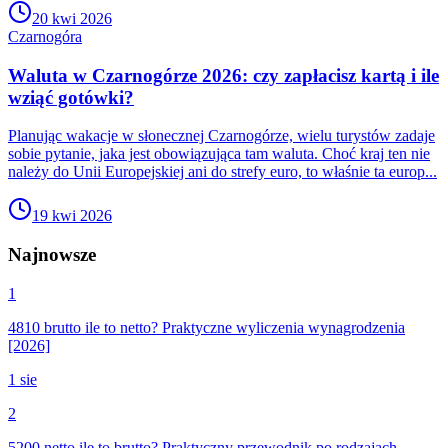
20 kwi 2026
Czarnogóra
Waluta w Czarnogórze 2026: czy zapłacisz kartą i ile
wziąć gotówki?
Planując wakacje w słonecznej Czarnogórze, wielu turystów zadaje
sobie pytanie, jaka jest obowiązująca tam waluta. Choć kraj ten nie
należy do Unii Europejskiej ani do strefy euro, to właśnie ta europ...
19 kwi 2026
Najnowsze
1
4810 brutto ile to netto? Praktyczne wyliczenia wynagrodzenia
[2026]
1 sie
2
5200 netto ile to brutto? Praktyczny przewodnik po rodzajach