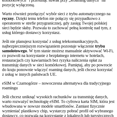
komórkowych” i przesunąć suwak przy „Roaming danych” na
pozycję wyłączoną.
Warto również przełączyć wybór sieci z trybu automatycznego na
ręczny
. Dzięki temu telefon nie połączy się przypadkowo z
operatorem w strefie przygranicznej, gdy zasięg Twojej polskiej
sieci będzie słaby. Pozwala to zachować pełną kontrolę nad tym, z
usług którego dostawcy korzystasz.
Jeśli nie planujesz korzystać z usług telekomunikacyjnych,
najbezpieczniejszym rozwiązaniem pozostaje włączenie
trybu
samolotowego
. W tym stanie możesz manualnie aktywować Wi-Fi,
co pozwoli na korzystanie z bezpłatnego internetu w hotelach,
restauracjach czy kawiarniach bez ryzyka naliczenia opłat za
transmisję danych w sieci komórkowej. Pamiętaj, aby po powrocie
do kraju ponownie włączyć roaming danych, jeśli chcesz korzystać
z usług w innych państwach UE.
eSIM w Czarnogórze – nowoczesna alternatywa dla tradycyjnego
roamingu
Jeśli chcesz uniknąć wysokich rachunków za transmisję danych,
warto rozważyć technologię eSIM. To cyfrowa karta SIM, która jest
wbudowana w nowsze modele smartfonów. Zamiast fizycznie
wymieniać plastikowy chip, wystarczy pobrać profil od wybranego
dostawcy, co pozwala na korzystanie z lokalnych lub turystycznych