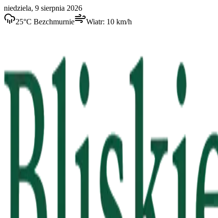
niedziela, 9 sierpnia 2026
25
°C
Bezchmurnie
Wiatr:
10
km/h