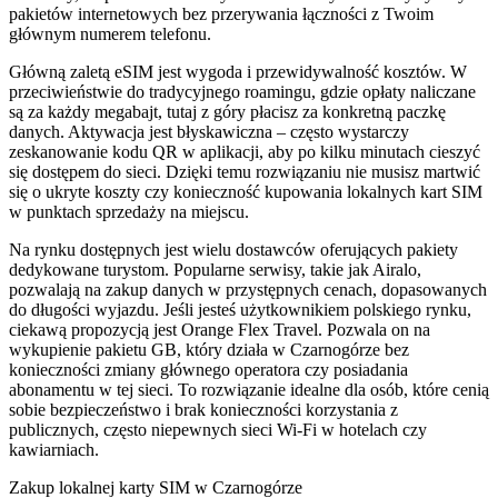
pakietów internetowych bez przerywania łączności z Twoim
głównym numerem telefonu.
Główną zaletą eSIM jest wygoda i przewidywalność kosztów. W
przeciwieństwie do tradycyjnego roamingu, gdzie opłaty naliczane
są za każdy megabajt, tutaj z góry płacisz za konkretną paczkę
danych. Aktywacja jest błyskawiczna – często wystarczy
zeskanowanie kodu QR w aplikacji, aby po kilku minutach cieszyć
się dostępem do sieci. Dzięki temu rozwiązaniu nie musisz martwić
się o ukryte koszty czy konieczność kupowania lokalnych kart SIM
w punktach sprzedaży na miejscu.
Na rynku dostępnych jest wielu dostawców oferujących pakiety
dedykowane turystom. Popularne serwisy, takie jak Airalo,
pozwalają na zakup danych w przystępnych cenach, dopasowanych
do długości wyjazdu. Jeśli jesteś użytkownikiem polskiego rynku,
ciekawą propozycją jest Orange Flex Travel. Pozwala on na
wykupienie pakietu GB, który działa w Czarnogórze bez
konieczności zmiany głównego operatora czy posiadania
abonamentu w tej sieci. To rozwiązanie idealne dla osób, które cenią
sobie bezpieczeństwo i brak konieczności korzystania z
publicznych, często niepewnych sieci Wi-Fi w hotelach czy
kawiarniach.
Zakup lokalnej karty SIM w Czarnogórze