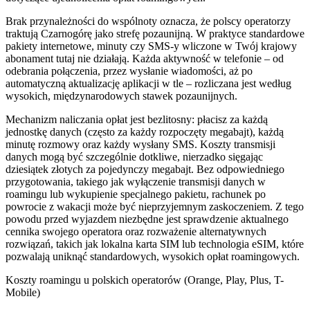
Brak przynależności do wspólnoty oznacza, że polscy operatorzy
traktują Czarnogórę jako strefę pozaunijną. W praktyce standardowe
pakiety internetowe, minuty czy SMS-y wliczone w Twój krajowy
abonament tutaj nie działają. Każda aktywność w telefonie – od
odebrania połączenia, przez wysłanie wiadomości, aż po
automatyczną aktualizację aplikacji w tle – rozliczana jest według
wysokich, międzynarodowych stawek pozaunijnych.
Mechanizm naliczania opłat jest bezlitosny: płacisz za każdą
jednostkę danych (często za każdy rozpoczęty megabajt), każdą
minutę rozmowy oraz każdy wysłany SMS. Koszty transmisji
danych mogą być szczególnie dotkliwe, nierzadko sięgając
dziesiątek złotych za pojedynczy megabajt. Bez odpowiedniego
przygotowania, takiego jak wyłączenie transmisji danych w
roamingu lub wykupienie specjalnego pakietu, rachunek po
powrocie z wakacji może być nieprzyjemnym zaskoczeniem. Z tego
powodu przed wyjazdem niezbędne jest sprawdzenie aktualnego
cennika swojego operatora oraz rozważenie alternatywnych
rozwiązań, takich jak lokalna karta SIM lub technologia eSIM, które
pozwalają uniknąć standardowych, wysokich opłat roamingowych.
Koszty roamingu u polskich operatorów (Orange, Play, Plus, T-
Mobile)