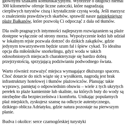
głównymi szlakami komunikacyjnymi. Wybrzeże o długości niemal
300 kilometrów oferuje liczne zatoczki, które nagradzają
cierpliwych turystów ciszą i krystalicznie czystą wodą. Jeśli marzysz
o znalezieniu prawdziwych skarbów, sprawdź nasze
najpiękniejsze
plaże Bałkanów
, które pozwolą Ci odpocząć z dala od tłumów.
Dla osób pragnących intymności najlepszym rozwiązaniem są plaże
dostępne wyłącznie od strony morza. Wypożyczenie łodzi lub udział
w lokalnym rejsie pozwala dotrzeć do dzikich zakątków, gdzie
jedynym towarzystwem będzie szum fal i śpiew cykad. To idealna
opcja dla miłośników snorkelingu, gdyż woda w takich
odosobnionych miejscach charakteryzuje się bardzo dobrą
przejrzystością, sprzyjającą podziwianiu podwodnego świata.
Warto również rozważyć miejsca wymagające dłuższego spaceru.
Choć dotarcie do nich wiąże się z wysiłkiem, nagrodą jest brak
infrastruktury hotelowej i tłumów plażowiczów. Planując takie
wyprawy, pamiętaj o odpowiednim obuwiu – wiele z tych ukrytych
perełek to plaże kamieniste lub skaliste, na których buty do wody są
niezbędne dla bezpieczeństwa i komfortu. Unikając popularnych
plaż miejskich, zyskujesz szansę na odkrycie autentycznego,
dzikiego oblicza Adriatyku, gdzie natura pozostaje na pierwszym
planie.
Budva i okolice: serce czarnogórskiej turystyki