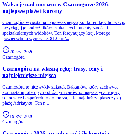
Wakacje nad morzem w Czarnogórze 2026:
najlepsze plaże i kurorty
Czarnogóra wyrasta na najpoważniejszą konkurentkę Chorwacji,
przyciągając podróżników szukających autentyczności i
spektakularnych widoków. Ten fascynujący kraj, którego
powierzchnia wynosi 13 812 km²...
20 kwi 2026
Czarnogóra
Czarnogóra na własną rękę: trasy, ceny i
najpiękniejsze miejsca
Czarnogóra to niezwykły zakątek Bałkanów, który zachwyca
kontrastami, oferując podróżnym zarówno majestatyczne góry
schodzące bezpośrednio do morza, jak i najdłuższą piaszczystą
plażę Adriatyku. Ten n...
19 kwi 2026
Czarnogóra
Czarnogóra 2026: co zobaczyć i ile kosztują