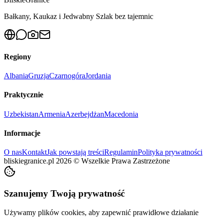
Bałkany, Kaukaz i Jedwabny Szlak bez tajemnic
Regiony
Albania
Gruzja
Czarnogóra
Jordania
Praktycznie
Uzbekistan
Armenia
Azerbejdżan
Macedonia
Informacje
O nas
Kontakt
Jak powstają treści
Regulamin
Polityka prywatności
bliskiegranice.pl
2026
©
Wszelkie Prawa Zastrzeżone
Szanujemy Twoją prywatność
Używamy plików cookies, aby zapewnić prawidłowe działanie