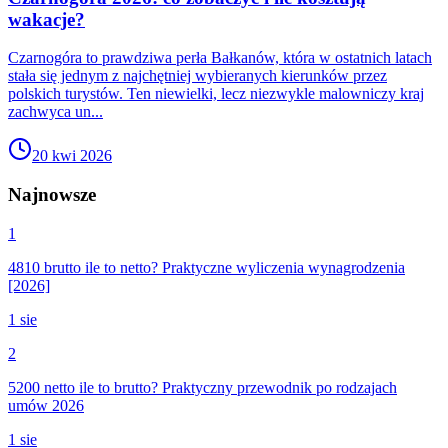
wakacje?
Czarnogóra to prawdziwa perła Bałkanów, która w ostatnich latach
stała się jednym z najchętniej wybieranych kierunków przez
polskich turystów. Ten niewielki, lecz niezwykle malowniczy kraj
zachwyca un...
20 kwi 2026
Najnowsze
1
4810 brutto ile to netto? Praktyczne wyliczenia wynagrodzenia
[2026]
1 sie
2
5200 netto ile to brutto? Praktyczny przewodnik po rodzajach
umów 2026
1 sie