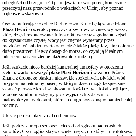
odległości od brzegu. Jeśli planujesz tam swój pobyt, koniecznie
przeczytaj nasz przewodnik
o wakacjach w Ulcinj
, aby poznać
najlepsze wskazówki.
Osoby preferujące okolice Budvy również nie będą zawiedzione.
Plaża Bečići
to szeroki, piaszczysto-żwirowy odcinek wybrzeża,
który dzięki rozbudowanej infrastrukturze oraz łagodnemu zejściu
do krystalicznie czystej wody jest chętnie wybierany przez
rodziców. W pobliżu warto odwiedzić także
plażę Jaz
, która oferuje
dużo przestrzeni i łatwy dostęp do morza, co czyni ją idealnym
miejscem na całodzienne plażowanie z rodziną.
Jeśli szukacie nieco bardziej kameralnej atmosfery w otoczeniu
zieleni, warto rozważyć
plażę Plavi Horizonti
w zatoce Pržno.
Znana z drobnego piasku i niezwykle spokojnych, płytkich wód,
przypomina naturalny basen, w którym dzieci mogą bezpiecznie
stawiać pierwsze kroki w pływaniu. Każda z tych lokalizacji łączy
w sobie komfort niezbędny przy wyjazdach z dziećmi z
malowniczymi widokami, które na długo pozostaną w pamięci całej
rodziny.
Ukryte perełki: plaże z dala od tłumów
Jeśli podczas urlopu szukasz ucieczki od zgiełku nadmorskich
kurortów, Czarnogóra skrywa wiele miejsc, do których nie dotrzesz