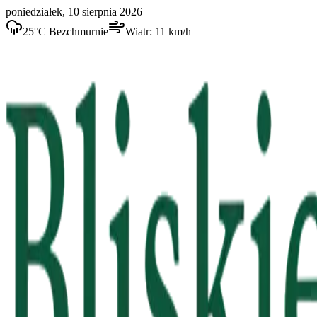
poniedziałek, 10 sierpnia 2026
25
°C
Bezchmurnie
Wiatr:
11
km/h