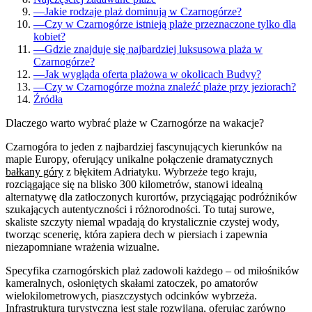
—
Jakie rodzaje plaż dominują w Czarnogórze?
—
Czy w Czarnogórze istnieją plaże przeznaczone tylko dla
kobiet?
—
Gdzie znajduje się najbardziej luksusowa plaża w
Czarnogórze?
—
Jak wygląda oferta plażowa w okolicach Budvy?
—
Czy w Czarnogórze można znaleźć plaże przy jeziorach?
Źródła
Dlaczego warto wybrać plaże w Czarnogórze na wakacje?
Czarnogóra to jeden z najbardziej fascynujących kierunków na
mapie Europy, oferujący unikalne połączenie dramatycznych
bałkany góry
z błękitem Adriatyku. Wybrzeże tego kraju,
rozciągające się na blisko 300 kilometrów, stanowi idealną
alternatywę dla zatłoczonych kurortów, przyciągając podróżników
szukających autentyczności i różnorodności. To tutaj surowe,
skaliste szczyty niemal wpadają do krystalicznie czystej wody,
tworząc scenerię, która zapiera dech w piersiach i zapewnia
niezapomniane wrażenia wizualne.
Specyfika czarnogórskich plaż zadowoli każdego – od miłośników
kameralnych, osłoniętych skałami zatoczek, po amatorów
wielokilometrowych, piaszczystych odcinków wybrzeża.
Infrastruktura turystyczna jest stale rozwijana, oferując zarówno