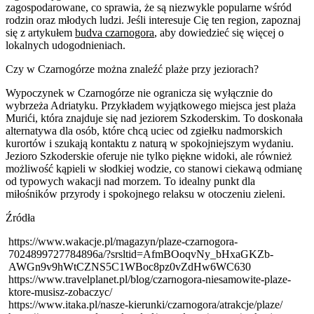
zagospodarowane, co sprawia, że są niezwykle popularne wśród
rodzin oraz młodych ludzi. Jeśli interesuje Cię ten region, zapoznaj
się z artykułem
budva czarnogora
, aby dowiedzieć się więcej o
lokalnych udogodnieniach.
Czy w Czarnogórze można znaleźć plaże przy jeziorach?
Wypoczynek w Czarnogórze nie ogranicza się wyłącznie do
wybrzeża Adriatyku. Przykładem wyjątkowego miejsca jest plaża
Murići, która znajduje się nad jeziorem Szkoderskim. To doskonała
alternatywa dla osób, które chcą uciec od zgiełku nadmorskich
kurortów i szukają kontaktu z naturą w spokojniejszym wydaniu.
Jezioro Szkoderskie oferuje nie tylko piękne widoki, ale również
możliwość kąpieli w słodkiej wodzie, co stanowi ciekawą odmianę
od typowych wakacji nad morzem. To idealny punkt dla
miłośników przyrody i spokojnego relaksu w otoczeniu zieleni.
Źródła
https://www.wakacje.pl/magazyn/plaze-czarnogora-
7024899727784896a/?srsltid=AfmBOoqvNy_bHxaGKZb-
AWGn9v9hWtCZNS5C1WBoc8pz0vZdHw6WC630
https://www.travelplanet.pl/blog/czarnogora-niesamowite-plaze-
ktore-musisz-zobaczyc/
https://www.itaka.pl/nasze-kierunki/czarnogora/atrakcje/plaze/