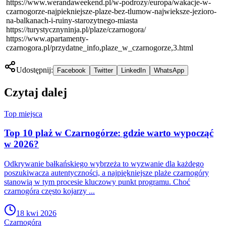
https://www.werandaweekend.pl/w-podrozy/europa/wakacje-w-
czarnogorze-najpiekniejsze-plaze-bez-tlumow-najwieksze-jezioro-
na-balkanach-i-ruiny-starozytnego-miasta
https://turystycznyninja.pl/plaze/czarnogora/
https://www.apartamenty-
czarnogora.pl/przydatne_info,plaze_w_czarnogorze,3.html
Udostępnij:
Facebook
Twitter
LinkedIn
WhatsApp
Czytaj dalej
Top miejsca
Top 10 plaż w Czarnogórze: gdzie warto wypocząć
w 2026?
Odkrywanie bałkańskiego wybrzeża to wyzwanie dla każdego
poszukiwacza autentyczności, a najpiękniejsze plaże czarnogóry
stanowią w tym procesie kluczowy punkt programu. Choć
czarnogóra często kojarzy ...
18 kwi 2026
Czarnogóra