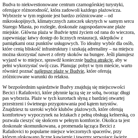
Budva to niekwestionowane centrum czarnogórskiej turystyki,
oferujące różnorodność, która zadowoli każdego plażowicza.
Wybrzeże w tym regionie jest bardzo zróżnicowane – od
mikroskopijnych, klimatycznych zatoczek ukrytych w samym sercu
Starego Miasta, po rozległe, doskonale zagospodarowane plaże
miejskie. Główna plaża w Budvie tętni życiem od rana do wieczora,
zapewniając łatwy dostęp do licznych restauracji, sklepików z
pamiątkami oraz punktów usługowych. To idealny wybór dla osób,
które cenią bliskość infrastruktury i szukają adrenaliny – na miejscu
można skorzystać nawet z oferty skoków na bungee. Jeśli planujesz
wyjazd w to miejsce, sprawdź koniecznie
budva atrakcje
, aby w
pełni wykorzystać swój czas. Planując pobyt w tym mieście, warto
również poznać
najlepsze plaże w Budvie
, które oferują
zróżnicowane warunki do relaksu.
W bezpośrednim sąsiedztwie Budvy znajdują się miejscowości
Becici i Rafailovici, które płynnie łączą się ze sobą, tworząc długi
pas wybrzeża. Plaże w tych kurortach słyną z bardziej otwartej
przestrzeni i świetnego przygotowania pod kątem turystów.
Znajdziesz tu szeroki wybór klubów plażowych, które oferują
komfortowy wypoczynek na leżakach z pełną obsługą kelnerską, co
pozwala cieszyć się słońcem w pełnym komforcie. Okolica ta jest
doskonale skomunikowana, a promenada łącząca Becici z
Rafailovici to popularne miejsce wieczornych spacerów, przy
którym ulokowano liczne kawiarnie i tawerny serwujące świeże