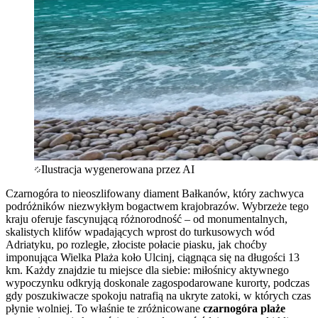
Ilustracja wygenerowana przez AI
Czarnogóra to nieoszlifowany diament Bałkanów, który zachwyca
podróżników niezwykłym bogactwem krajobrazów. Wybrzeże tego
kraju oferuje fascynującą różnorodność – od monumentalnych,
skalistych klifów wpadających wprost do turkusowych wód
Adriatyku, po rozległe, złociste połacie piasku, jak choćby
imponująca Wielka Plaża koło Ulcinj, ciągnąca się na długości 13
km. Każdy znajdzie tu miejsce dla siebie: miłośnicy aktywnego
wypoczynku odkryją doskonale zagospodarowane kurorty, podczas
gdy poszukiwacze spokoju natrafią na ukryte zatoki, w których czas
płynie wolniej. To właśnie te zróżnicowane
czarnogóra plaże