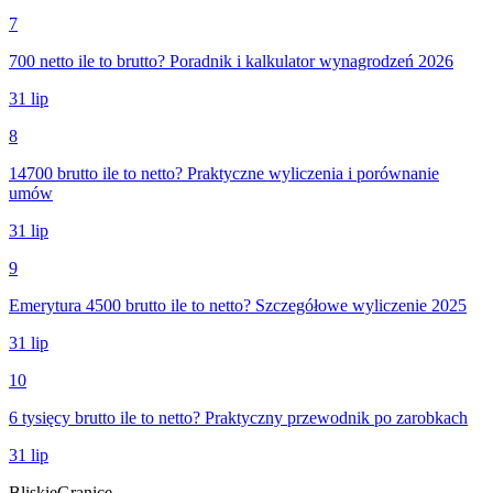
7
700 netto ile to brutto? Poradnik i kalkulator wynagrodzeń 2026
31 lip
8
14700 brutto ile to netto? Praktyczne wyliczenia i porównanie
umów
31 lip
9
Emerytura 4500 brutto ile to netto? Szczegółowe wyliczenie 2025
31 lip
10
6 tysięcy brutto ile to netto? Praktyczny przewodnik po zarobkach
31 lip
Bliskie
Granice