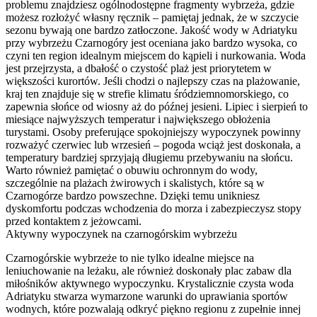
problemu znajdziesz ogólnodostępne fragmenty wybrzeża, gdzie
możesz rozłożyć własny ręcznik – pamiętaj jednak, że w szczycie
sezonu bywają one bardzo zatłoczone. Jakość wody w Adriatyku
przy wybrzeżu Czarnogóry jest oceniana jako bardzo wysoka, co
czyni ten region idealnym miejscem do kąpieli i nurkowania. Woda
jest przejrzysta, a dbałość o czystość plaż jest priorytetem w
większości kurortów. Jeśli chodzi o najlepszy czas na plażowanie,
kraj ten znajduje się w strefie klimatu śródziemnomorskiego, co
zapewnia słońce od wiosny aż do późnej jesieni. Lipiec i sierpień to
miesiące najwyższych temperatur i największego obłożenia
turystami. Osoby preferujące spokojniejszy wypoczynek powinny
rozważyć czerwiec lub wrzesień – pogoda wciąż jest doskonała, a
temperatury bardziej sprzyjają długiemu przebywaniu na słońcu.
Warto również pamiętać o obuwiu ochronnym do wody,
szczególnie na plażach żwirowych i skalistych, które są w
Czarnogórze bardzo powszechne. Dzięki temu unikniesz
dyskomfortu podczas wchodzenia do morza i zabezpieczysz stopy
przed kontaktem z jeżowcami.
Aktywny wypoczynek na czarnogórskim wybrzeżu
Czarnogórskie wybrzeże to nie tylko idealne miejsce na
leniuchowanie na leżaku, ale również doskonały plac zabaw dla
miłośników aktywnego wypoczynku. Krystalicznie czysta woda
Adriatyku stwarza wymarzone warunki do uprawiania sportów
wodnych, które pozwalają odkryć piękno regionu z zupełnie innej