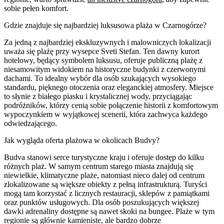
sobie pełen komfort.
Gdzie znajduje się najbardziej luksusowa plaża w Czarnogórze?
Za jedną z najbardziej ekskluzywnych i malowniczych lokalizacji
uważa się plażę przy wysepce Sveti Stefan. Ten dawny kurort
hotelowy, będący symbolem luksusu, oferuje publiczną plażę z
niesamowitym widokiem na historyczne budynki z czerwonymi
dachami. To idealny wybór dla osób szukających wysokiego
standardu, pięknego otoczenia oraz eleganckiej atmosfery. Miejsce
to słynie z białego piasku i krystalicznej wody, przyciągając
podróżników, którzy cenią sobie połączenie historii z komfortowym
wypoczynkiem w wyjątkowej scenerii, która zachwyca każdego
odwiedzającego.
Jak wygląda oferta plażowa w okolicach Budvy?
Budva stanowi serce turystyczne kraju i oferuje dostęp do kilku
różnych plaż. W samym centrum starego miasta znajdują się
niewielkie, klimatyczne plaże, natomiast nieco dalej od centrum
zlokalizowane są większe obiekty z pełną infrastrukturą. Turyści
mogą tam korzystać z licznych restauracji, sklepów z pamiątkami
oraz punktów usługowych. Dla osób poszukujących większej
dawki adrenaliny dostępne są nawet skoki na bungee. Plaże w tym
regionie są głównie kamieniste, ale bardzo dobrze