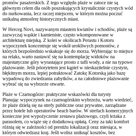
promów pasażerskich. Z tego względu plaże w zatoce nie są
głównym celem dla osób poszukujących krystalicznie czystych wód
do nurkowania, lecz raczej miejscem, w którym można poczuć
unikalną atmosferę historycznych miast.
W Herceg Novi, nazywanym miastem kwiatów i schodów, plaże są
zazwyczaj wąskie i kamieniste, często wkomponowane w
architekturę miejską. Z kolei w okolicach Perastu i Kotoru
wypoczynek koncentruje się wokół urokliwych pomostów, z
których bezpośrednio wskakuje się do morza. Wybierając to miejsce
na relaks, warto nastawić się na kontemplację widoków na
majestatyczne góry wyrastające prosto z tafli wody, a nie na typowe
plażowanie. Jeśli priorytetem jest kąpiel w nieskazitelnie czystym,
błękitnym morzu, lepiej potraktować Zatokę Kotorską jako bazę
wypadową do zwiedzania zabytków, a na całodniowe plażowanie
wybrać się na wybrzeże otwarte.
Plaże w Czarnogórze: praktyczne wskazówki dla turysty
Planując wypoczynek na czarnogórskim wybrzeżu, warto wiedzieć,
że plaże dzielą się na strefy publiczne oraz prywatne, zarządzane
przez hotele lub operatorów beach barów. W strefach komercyjnych
konieczne jest wypożyczenie zestawu plażowego, czyli leżaka z
parasolem, co wiąże się z dodatkową opłatą. Ceny za taki komfort
różnią się w zależności od prestiżu lokalizacji oraz miesiąca, w
którym odwiedzasz kraj. Jeśli wolisz uniknąć kosztów, bez