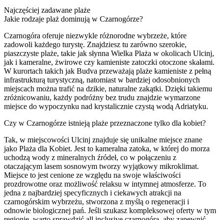
Najczęściej zadawane plaże
Jakie rodzaje plaż dominują w Czarnogórze?
Czarnogóra oferuje niezwykle różnorodne wybrzeże, które
zadowoli każdego turystę. Znajdziesz tu zarówno szerokie,
piaszczyste plaże, takie jak słynna Wielka Plaża w okolicach Ulcinj,
jak i kameralne, żwirowe czy kamieniste zatoczki otoczone skałami.
W kurortach takich jak Budva przeważają plaże kamieniste z pełną
infrastrukturą turystyczną, natomiast w bardziej odosobnionych
miejscach można trafić na dzikie, naturalne zakątki. Dzięki takiemu
zróżnicowaniu, każdy podróżny bez trudu znajdzie wymarzone
miejsce do wypoczynku nad krystalicznie czystą wodą Adriatyku.
Czy w Czarnogórze istnieją plaże przeznaczone tylko dla kobiet?
Tak, w miejscowości Ulcinj znajduje się unikalne miejsce znane
jako Plaża dla Kobiet. Jest to kameralna zatoka, w której do morza
uchodzą wody z mineralnych źródeł, co w połączeniu z
otaczającym lasem sosnowym tworzy wyjątkowy mikroklimat.
Miejsce to jest cenione ze względu na swoje właściwości
prozdrowotne oraz możliwość relaksu w intymnej atmosferze. To
jedna z najbardziej specyficznych i ciekawych atrakcji na
czarnogórskim wybrzeżu, stworzona z myślą o regeneracji i
odnowie biologicznej pań. Jeśli szukasz kompleksowej oferty w tym
regionie, warto sprawdzić
all inclusive czarnogóra
, aby zapewnić