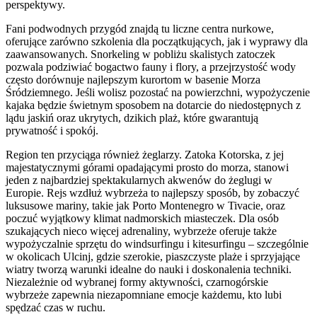
perspektywy.
Fani podwodnych przygód znajdą tu liczne centra nurkowe,
oferujące zarówno szkolenia dla początkujących, jak i wyprawy dla
zaawansowanych. Snorkeling w pobliżu skalistych zatoczek
pozwala podziwiać bogactwo fauny i flory, a przejrzystość wody
często dorównuje najlepszym kurortom w basenie Morza
Śródziemnego. Jeśli wolisz pozostać na powierzchni, wypożyczenie
kajaka będzie świetnym sposobem na dotarcie do niedostępnych z
lądu jaskiń oraz ukrytych, dzikich plaż, które gwarantują
prywatność i spokój.
Region ten przyciąga również żeglarzy. Zatoka Kotorska, z jej
majestatycznymi górami opadającymi prosto do morza, stanowi
jeden z najbardziej spektakularnych akwenów do żeglugi w
Europie. Rejs wzdłuż wybrzeża to najlepszy sposób, by zobaczyć
luksusowe mariny, takie jak Porto Montenegro w Tivacie, oraz
poczuć wyjątkowy klimat nadmorskich miasteczek. Dla osób
szukających nieco więcej adrenaliny, wybrzeże oferuje także
wypożyczalnie sprzętu do windsurfingu i kitesurfingu – szczególnie
w okolicach Ulcinj, gdzie szerokie, piaszczyste plaże i sprzyjające
wiatry tworzą warunki idealne do nauki i doskonalenia techniki.
Niezależnie od wybranej formy aktywności, czarnogórskie
wybrzeże zapewnia niezapomniane emocje każdemu, kto lubi
spędzać czas w ruchu.