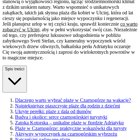
stanowią o wyjątkowości regionu, łącząc śródziemnomorski klimat
z dzikim urokiem natury. Warto wspomnieć o unikatowych
zakątkach, takich jak słynna plaża dla kobiet w Ulcinj, która od lat
cieszy się popularnością jako miejsce wypoczynku i regeneracji.
Jeśli planujesz urlop w tej części kraju, sprawdź koniecznie
co warto
zobaczyć w Ulcinj
, aby w pełni wykorzystać swój czas. Niezależnie
od tego, czy preferujesz luksusowe udogodnienia w pobliżu
zabytkowego Sveti Stefan, czy kameralny wypoczynek wśród
wiekowych drzew oliwnych, bałkańska perła Adriatyku oczaruje
Cię swoją autentycznością i zaprosi do wielokrotnych powrotów w
to magiczne miejsce.
Spis treści
Dlaczego warto wybrać plaże w Czarnogórze na wakacje?
Najpiękniejsze piaszczyste plaże dla rodzin z dziećmi
Ukryte perełki: plaże z dala od tłumów
Budva i okolice: serce czarnogórskiej turystyki
Zatoka Kotorska – unikalne plaże w fiordzie Adriatyku
Plaże w Czarnogórze: praktyczne wskazówki dla turysty
Aktywny wypoczynek na czarnogórskim wybrzeżu
Najczęściej zadawane plaże