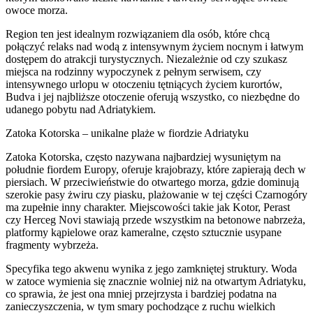
owoce morza.
Region ten jest idealnym rozwiązaniem dla osób, które chcą
połączyć relaks nad wodą z intensywnym życiem nocnym i łatwym
dostępem do atrakcji turystycznych. Niezależnie od czy szukasz
miejsca na rodzinny wypoczynek z pełnym serwisem, czy
intensywnego urlopu w otoczeniu tętniących życiem kurortów,
Budva i jej najbliższe otoczenie oferują wszystko, co niezbędne do
udanego pobytu nad Adriatykiem.
Zatoka Kotorska – unikalne plaże w fiordzie Adriatyku
Zatoka Kotorska, często nazywana najbardziej wysuniętym na
południe fiordem Europy, oferuje krajobrazy, które zapierają dech w
piersiach. W przeciwieństwie do otwartego morza, gdzie dominują
szerokie pasy żwiru czy piasku, plażowanie w tej części Czarnogóry
ma zupełnie inny charakter. Miejscowości takie jak Kotor, Perast
czy Herceg Novi stawiają przede wszystkim na betonowe nabrzeża,
platformy kąpielowe oraz kameralne, często sztucznie usypane
fragmenty wybrzeża.
Specyfika tego akwenu wynika z jego zamkniętej struktury. Woda
w zatoce wymienia się znacznie wolniej niż na otwartym Adriatyku,
co sprawia, że jest ona mniej przejrzysta i bardziej podatna na
zanieczyszczenia, w tym smary pochodzące z ruchu wielkich